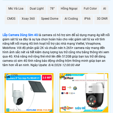
Camera Dùng Sim 4G được trang bị hệ thống báo động chống trộm thông
minh, giúp bạn nhận biết và phát hiện sự can thiệp vào không gian giám sát.
Mic Và Loa
Dual Light
78°
Hồng Ngoại
Full Color
AI
Độ nét cao lên đến 2k cung cấp hình ảnh rõ nét và sắc nét, giúp bạn theo dõi
mọi chi tiết một cách rõ ràng. Với kết nối ổn định và tin cậy, Camera Dùng Sim
CMOS
Xoay 360
Speed Dome
AI Coding
IP66
3D DNR
4G sẽ là trợ thủ đắc lực trong việc bảo vệ và theo dõi an ninh tại các vị trí không
có kết nối wifi. Hãy lựa chọn cho mình một chiếc camera chất lượng để Hoàn
toàn tin cậy an toàn và tiện lợi cho không gian của bạn.
Lắp Camera Dùng Sim 4G
là camera có hô trợ sim để sử dụng mạng 4g kết nối
giám sát từ xa đây là sự lựa chọn hoàn hảo cho việc giám sát từ xa với tính
năng kết nối mạng 4G linh hoạt hỗ trợ các nhà mạng Viettel, Vinaphone,
Mobifone. Với độ phân giải 2K và chuẩn nén h.265+ camera này mang đến
hình ảnh sắc nét và tiết kiệm dung lượng lưu trữ cũng như băng thông khi xem
qua 4G. Khả năng mở rộng thẻ nhớ lên đến 512GB giúp bạn lưu trữ dễ dàng.
camera có sim 4G tính năng báo động chống trộm thông minh giúp bạn an
tâm hơn về an ninh. Ngày Upate:
8/4/2026 12:00:00 AM
2296
595
'