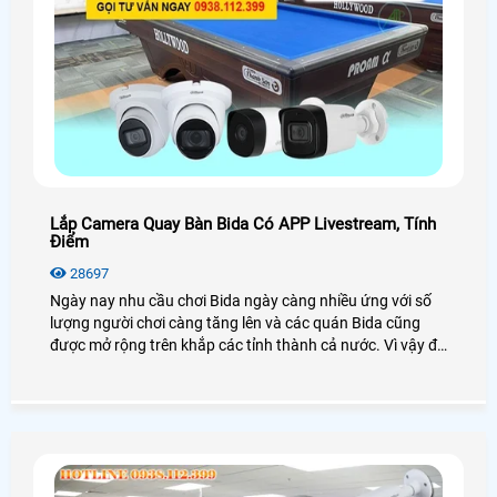
Lắp Camera Quay Bàn Bida Có APP Livestream, Tính
Điểm
28697
Ngày nay nhu cầu chơi Bida ngày càng nhiều ứng với số
lượng người chơi càng tăng lên và các quán Bida cũng
được mở rộng trên khắp các tỉnh thành cả nước. Vì vậy để
đảm bảo an ninh và công bằng giữa các người chơi thì
các quán đã trang bị lắp camera quay bàn Bida. Hôm nay
An Thành Phát xin được giới thiệu giải pháp camera
Billiard view có App hỗ trợ livestream trên các trang mạng
xã hội giúp góp phần thú vị cho sân chơi