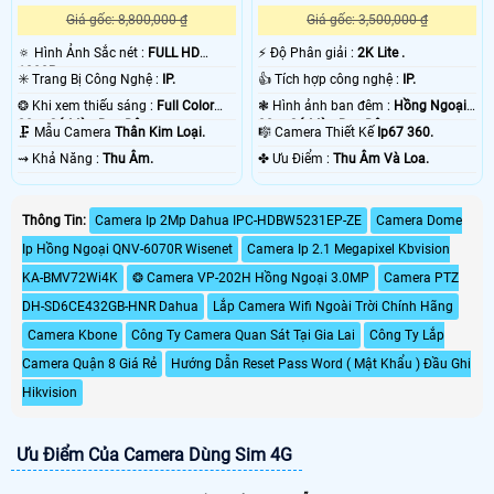
Giá gốc: 8,800,000 ₫
Giá gốc: 3,500,000 ₫
🔅 Hình Ảnh Sắc nét :
FULL HD
️⚡ Độ Phân giải :
2K Lite .
1080P .
✳️ Trang Bị Công Nghệ :
IP.
👍 Tích hợp công nghệ :
IP.
❂ Khi xem thiếu sáng :
Full Color
❃ Hình ảnh ban đêm :
Hồng Ngoại
20m Có Màu Ban Đêm.
30m Có Màu Ban Ðêm.
🗜️ Mẫu Camera
Thân Kim Loại.
🎼️ Camera Thiết Kế
Ip67 360.
️⇝ Khả Năng :
Thu Âm.
️✤ Ưu Điểm :
Thu Âm Và Loa.
Thông Tin:
Camera Ip 2Mp Dahua IPC-HDBW5231EP-ZE
Camera Dome
Ip Hồng Ngoại QNV-6070R Wisenet
Camera Ip 2.1 Megapixel Kbvision
KA-BMV72Wi4K
❂ Camera VP-202H Hồng Ngoại 3.0MP
Camera PTZ
DH-SD6CE432GB-HNR Dahua
Lắp Camera Wifi Ngoài Trời Chính Hãng
Camera Kbone
Công Ty Camera Quan Sát Tại Gia Lai
Công Ty Lắp
Camera Quận 8 Giá Rẻ
Hướng Dẫn Reset Pass Word ( Mật Khẩu ) Đầu Ghi
Hikvision
Ưu Điểm Của Camera Dùng Sim 4G