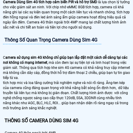
Camera Dùng Sim 4G tích hợp cảm biến PIR và hỗ trợ SMD
là lựa chọn lý tưởng
cho việc giám sát an ninh. Với chip nhớ eMMC 8GB tích hợp, camera có khả
năng ghi lại các sự kiện quan trọng một cách liên tục và nhanh chóng. tích hợp
đèn hồng ngoại và đèn led ánh sáng ấm giúp camera hoạt động hiệu quả cả
ngày lẫn đêm. Camera 4G thân ngoài trời 4MP mang lại chất lượng hình ảnh
sắc nét và chi tiết an toàn và tiện lợi cho người sử dụng.
Thông Số Quan Trọng Camera Dùng Sim 4G
C
amera sử dụng sim 4G không chỉ giúp bạn lắp đặt một cách dễ dàng tại các
nơi không có mạng internet
, mà còn đem lại sự tiện lợi và linh hoạt trong việc
giám sát. Thông qua tích hợp khe sim 4G camera có khả năng truy cập internet
mà không cần dây cáp, đồng thời hỗ trợ đàm thoại 2 chiều, giúp bạn tự tin giao
tiếp từ xa.
tích hợp mic và loa tăng cường trải nghiệm nghe và nói rõ ràng. Ăng-ten kép
của camera cũng đáng quan trọng với khả năng bắt sóng ổn định hơn, dữ liệu
truyền tải liên tục mà không bị gián đoạn. Chất lượng hình ảnh được với công
nghệ chống ngược sáng cao cấp thực 120dB, SSA, 3DDNR cùng nhiều tính
năng khác như AGC, BLC, HLC, ROI... giúp bạn nhận diện rõ ràng ngay cả trong
môi trường ánh sáng khắc nghiệt.
THÔNG SỐ CAMERA DÙNG SIM 4G