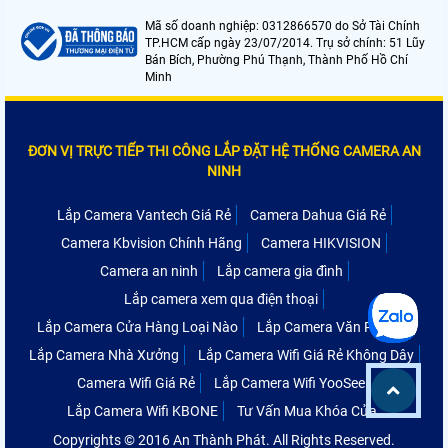
Mã số doanh nghiệp: 0312866570 do Sở Tài Chính
TP.HCM cấp ngày 23/07/2014. Trụ sở chính: 51 Lũy
Bán Bích, Phường Phú Thạnh, Thành Phố Hồ Chí
Minh
ĐƠN VỊ TRỰC TIẾP THI CÔNG LẮP ĐẶT HỆ THỐNG CAMERA AN
NINH
Lắp Camera Vantech Giá Rẻ
Camera Dahua Giá Rẻ
Camera Kbvision Chính Hãng
Camera HIKVISION
Camera an ninh
Lắp camera gia đình
Lắp camera xem qua điện thoại
Lắp Camera Cửa Hàng Loại Nào
Lắp Camera Văn Phòng
Lắp Camera Nhà Xưởng
Lắp Camera Wifi Giá Rẻ Không Dây
Camera Wifi Giá Rẻ
Lắp Camera Wifi YooSee
Lắp Camera Wifi KBONE
Tư Vấn Mua Khóa Cửa
Copyrights © 2016 An Thành Phát. All Rights Reserved.