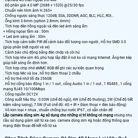
. Camera 4G thân ngoài trời 4MP
. Độ phân giải 4.0 MP (2688 × 1520) @25/30 fps
. Chuẩn nén hình ảnh H.265+
. Chống ngược sáng thực 120dB, SSA, 3DDNR, AGC, BLC, HLC, ROI...
. Ống kính 3.6mm (option 2.8mm, 6mm)
. Tích hợp đèn hồng ngoài và đèn led ánh sáng ấm
+ Hồng ngoại tầm xa : 50m
+ Led ánh sáng ấm : 30m
. Tích hợp cảm biến PIR để cảnh báo đối tượng con người , Hỗ trợ SMD 3.0
(giúp phân biệt người và xe)
. Cảnh báo chủ động bằng đèn chớp và còi hú
. Tích hợp khe sim 4G, phù hợp lắp đặt ở nơi ko có mạng Internet. Ăng-ten kép
giúp bắt sóng ổn định hơn.
. Tích hợp chip nhớ eMMC 8GB để ghi các sự kiện quan trọng
. Tích hợp Mic và loa , hỗ trợ đàm thoại 2 chiều
. Hỗ trợ thẻ nhớ tối đa 256GB
. Hỗ trợ cổng báo động 1 in / 1 out , cổng Audio 1 in / 1 out , 1 RS485 , 1 cổng
mạng RJ45 10/100Mbps
. Cổng nguồn DC12V
. Công suất tiêu thụ : 0.03W (chế độ ngủ), 4W (chế độ thường), 2W (Chế độ tiết
kiệm năng lượng), 7.5W (Full chế độ: 4G + IR + Đàm thoại + đèn báo động)
. Vỏ kim loại + nhựa , chuẩn chống bụi nước IP67 , có sẵn chân đế
Lắp camera dùng sim 4g sử dụng cho những vị trí không có mạng
nhưng nhu
cầu sử dụng giám sát từ xa cao camera dùng sim 4g hoặc động thông qua
mạng điện thoại để kết nối từ xa