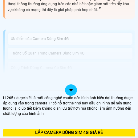
thoại thông thường ứng dụng trên các nhà bè hoặc giám sát trên rẫy khu
vực không có mạng thì đây là giải pháp phù hợp nhất.
Ưu điểm của Camera Dùng Sim 4G
Thông Số Quan Trọng Camera Dùng Sim 4G
Công Trình Dùng Camera Có Sim 4G
Camera An Thành Phát Lắp Camera Dùng Sim 4G Giá Rẻ
H.265+ được biết là một công nghệ chuẩn nén hình ảnh hiện đại thường được
Lắp Camera Dùng Sim 4G là lựa chọn hoàn hảo cho việc giám sát từ xa và bảo
áp dụng vào trong camera IP có hỗ trợ thẻ nhớ hay đầu ghi hình để nén dung
vệ an ninh tại những vị trí không có sẵn kết nối wifi. Với thiết kế tiện lợi và tính
lượng lại giúp tiết kiệm không gian lưu trữ hơn mà không làm ảnh hưởng đến
năng nổi bật, đây là giải pháp hiệu quả để quản lý và giám sát căn nhà, cửa
chất lượng của hình ảnh
hàng, văn phòng hay bất kỳ không gian nào khác mà bạn quan tâm. Camera
Dùng Sim 4G hổ trợ sim giúp bạn dễ dàng truy cập và xem hình ảnh từ xa
thông qua ứng dụng điện thoại di động mà không cần phải kết nối qua wifi. ♻️
Nét độc đáo hơn của sản phẩm với khả năng tải dữ liệu qua sim 4G bạn có thể
LẮP CAMERA DÙNG SIM 4G GIÁ RẺ
lưu trữ và sao lưu video một cách dễ dàng.