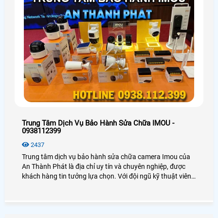
Trung Tâm Dịch Vụ Bảo Hành Sửa Chữa IMOU -
0938112399
2437
Trung tâm dịch vụ bảo hành sửa chữa camera Imou của
An Thành Phát là địa chỉ uy tín và chuyên nghiệp, được
khách hàng tin tưởng lựa chọn. Với đội ngũ kỹ thuật viên
giàu kinh nghiệm, trung tâm cam kết mang đến dịch vụ
nhanh chóng, chính xác, đảm bảo chất lượng. An Thành
Phát luôn sử dụng linh kiện chính hãng, quy trình sửa
chữa chuẩn mực, giúp camera hoạt động ổn định lâu dài.