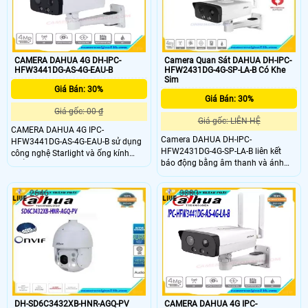
phát hiện của thiết bị
CAMERA DAHUA 4G DH-IPC-
Camera Quan Sát DAHUA DH-IPC-
HFW3441DG-AS-4G-EAU-B
HFW2431DG-4G-SP-LA-B Có Khe
Sim
Giá Bán: 30%
Giá Bán: 30%
Giá gốc: 00 ₫
Giá gốc: LIÊN HỆ
CAMERA DAHUA 4G IPC-
Camera DAHUA DH-IPC-
HFW3441DG-AS-4G-EAU-B sử dụng
HFW2431DG-4G-SP-LA-B liên kết
công nghệ Starlight và ống kính
báo động bằng âm thanh và ánh
khẩu độ lớn của nó cũng cho phép
sáng. Khi báo động được kích hoạt,
máy ảnh tạo ra hình ảnh rõ ràng,
âm thanh và ánh sáng sẽ được liên
sống động ngay cả trong điều kiện
2646
3083
kết với nhau. Tích hợp Mô-đun 4G
ánh sáng yếu điều kiện. CAMERA
hiệu suất cao phù hợp với tất cả các
DAHUA 4G IPC-HFW3441DG-AS-4G-
mạng di động. Cài đặt không còn
EAU-B tích hợp Mô-đun 4G hiệu suất
giới hạn đối với mạng có dây
cao phù hợp với tất cả các mạng di
động
DH-SD6C3432XB-HNR-AGQ-PV
CAMERA DAHUA 4G IPC-