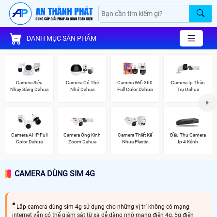
DANH MỤC SẢN PHẨM
Camera Siêu
Camera Có Thẻ
Camera Wifi 360
Camera Ip Thân
Nhạy Sáng Dahua
Nhớ Dahua
Full Color Dahua
Trụ Dahua
Camera AI IP Full
Camera Ống Kính
Camera Thiết Kế
Đầu Thu Camera
Color Dahua
Zoom Dahua
Nhựa Plastic
Ip 4 Kênh
Dahua
CAMERA DÙNG SIM 4G
Lắp camera dùng sim 4g sử dụng cho những vị trí không có mạng
internet vẫn có thể giám sát từ xa dễ dàng nhờ mạng điện 4g, 5g điện