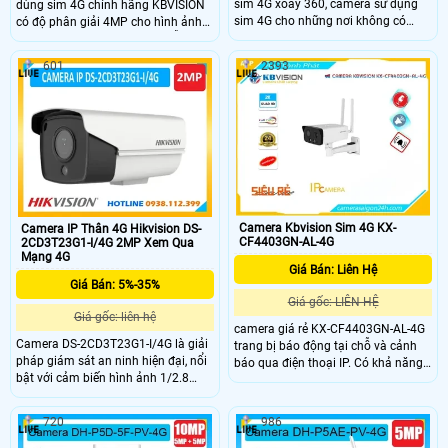
sim 4G xoay 360, camera sử dụng
dùng sim 4G chính hãng KBVISION
sim 4G cho những nơi không có
có độ phân giải 4MP cho hình ảnh
mạng wifi , Fullcolor , Tích hợp đèn
sắc nét, tích hợp mic và loa hỗ trợ
trợ sáng cho hình ảnh ban đêm có
đàm thoại hai chiều. Camera trang
601
2393
màu cực đẹp, phân giải 2.0
bị hồng ngoại ban đêm 50m, công
Megapixel, H265 , quay quét 360 Độ
nghệ full color 30m hỗ trợ còi hú,
ngoài trời, Công trình xây dựng,
đèn chớp cảnh báo khi phát hiện
trang trại, thích hợp ao hồ , trạm ở
người và phương tiện. Camera có
biển, rẫy, . .
khe cắm thẻ nhớ lên đến 256GB và
đạt chuẩn chống nước bụi IP67 phù
hợp lắp đặt ngoài trời.
Camera Kbvision Sim 4G KX-
Camera IP Thân 4G Hikvision DS-
CF4403GN-AL-4G
2CD3T23G1-I/4G 2MP Xem Qua
Mạng 4G
Giá Bán: Liên Hệ
Giá Bán: 5%-35%
Giá gốc: LIÊN HỆ
Giá gốc: liên hệ
camera giá rẻ KX-CF4403GN-AL-4G
Camera DS-2CD3T23G1-I/4G là giải
trang bị báo động tại chỗ và cảnh
pháp giám sát an ninh hiện đại, nổi
báo qua điện thoại IP. Có khả năng
bật với cảm biến hình ảnh 1/2.8
giám sát ban đêm với ánh sáng kép
Progressive Scan CMOS và độ phân
thông minh Ultra 2k hình ảnh sắc
giải 2 MP. Camera hỗ trợ kết nối
nét. Phù hợp cho công trình, kho
720
986
không dây 4G sử dụng SIM 4G
hàng, nhà xưởng với chất lượng Full
mang đến sự linh hoạt trong truyền