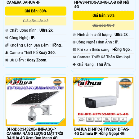
CAMERA DAHUA 4F
HFW3441DG-AS-4G-LA-B Kết Nối
4G
Giá Bán: 30%
Giá Bán: 30%
Giá gốc: liên hệ
Giá gốc: 00 ₫
🔆 Chất lượng hình :
Ultra 2k .
🔆 Hình ảnh chất lượng :
Ultra 2k .
⚒ Công Nghệ :
IP.
®️ Công Nghệ Hình Ảnh :
IP.
🌈 Khoảng Cách Ban Đêm :
Hồng
🔴 Khi xem thiếu sáng :
Hồng Ngoại
Ngoại 150m Có Màu Ban Đêm.
🐜 Camera Thiết Kế
Xoay 360.
50m Starlight.
💢 Camera Thiết Kế
Thân Kim loại.
️⌘ Ưu Điểm :
Xoay Zoom.
️✤ Khả Năng :
Thu Âm.
3138
3598
DH-SD6C3432XB-HNR-AGQ-P
DAHUA DH-IPC-HFW3241DF-AS-
CAMERA NĂNG LƯỢNG MẶT TRỜI
4G Camera IP Hồng Ngoại 4G
DAHUA 4G Xem Qua Mạng 4G