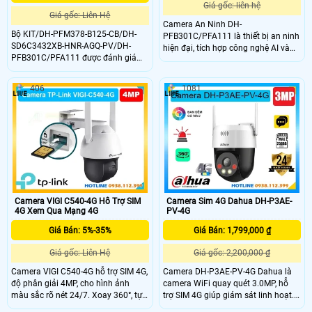
Giá gốc: liên hệ
Giá gốc: Liên Hệ
Camera An Ninh DH-
Bộ KIT/DH-PFM378-B125-CB/DH-
PFB301C/PFA111 là thiết bị an ninh
SD6C3432XB-HNR-AGQ-PV/DH-
hiện đại, tích hợp công nghệ AI và
PFB301C/PFA111 được đánh giá
hồng ngoại Smart IR. Với công nghệ
cao với độ phân giải 4.0Mp cho ra
này, camera có khả năng thấy rõ
hình ảnh 2k+ siêu nét, khả năng
hơn trong điều kiện ánh ngược chiều
406
1081
zôm quan học lên đến 32x, nhìn ban
ánh sáng. Đồng thời, việc lưu trữ
đêm bằng hồng ngoại lên đến
cũng được cải tiến với công nghệ
150m.
H.265+/H
Camera VIGI C540-4G Hỗ Trợ SIM
Camera Sim 4G Dahua DH-P3AE-
4G Xem Qua Mạng 4G
PV-4G
Giá Bán: 5%-35%
Giá Bán: 1,799,000 ₫
Giá gốc: Liên Hệ
Giá gốc: 2,200,000 ₫
Camera VIGI C540-4G hỗ trợ SIM 4G,
Camera DH-P3AE-PV-4G Dahua là
độ phân giải 4MP, cho hình ảnh
camera WiFi quay quét 3.0MP, hỗ
màu sắc rõ nét 24/7. Xoay 360°, tự
trợ SIM 4G giúp giám sát linh hoạt.
động theo dõi đối tượng, tích hợp AI
Camera có hồng ngoại và LED tầm