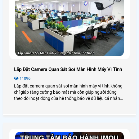
Lắp Đặt Camera Quan Sát Soi Màn Hình Máy Vi Tính
11096
Lắp đặt camera quan sát soi màn hình máy vi tính,không
chỉ giúp tăng cường bảo mật mà còn giúp người dùng
theo dõi hoạt động của hệ thống,bảo vệ dữ liệu cá nhân
hoặc giám sát công việc trong các môi trường làm việc
chuyên nghiệp. Việc lựa chọn camera phù hợp và cài đặt
đúng cách sẽ giúp bạn tận dụng tối đa lợi ích của hệ thống
giám sát này.