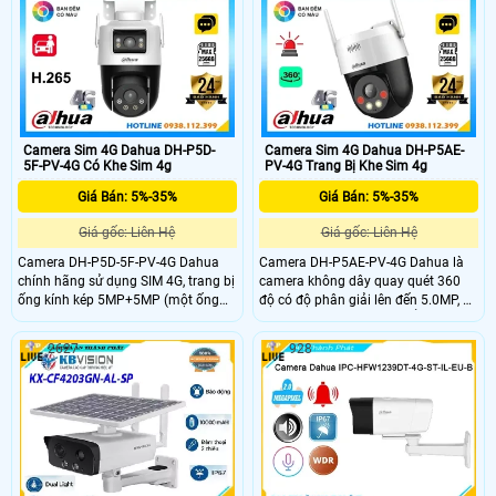
Color 30m. Hiệu quả trong việc
tải dữ liệu mà không cần phụ thuộc
chống trộm, tích hợp công nghệ IP,
vào mạng cáp truyền thống.
phù hợp cho hệ thống lớn
Camera Sim 4G Dahua DH-P5D-
Camera Sim 4G Dahua DH-P5AE-
5F-PV-4G Có Khe Sim 4g
PV-4G Trang Bị Khe Sim 4g
Giá Bán: 5%-35%
Giá Bán: 5%-35%
Giá gốc: Liên Hệ
Giá gốc: Liên Hệ
Camera DH-P5D-5F-PV-4G Dahua
Camera DH-P5AE-PV-4G Dahua là
chính hãng sử dụng SIM 4G, trang bị
camera không dây quay quét 360
ống kính kép 5MP+5MP (một ống
độ có độ phân giải lên đến 5.0MP, sử
kính cố định và một ống kính quay
dụng SIM 4G, cho kết nối ổn định
xoay 360°) cho góc nhìn toàn diện.
mọi nơi. Hỗ trợ hồng ngoại 30m,
2627
928
Hỗ trợ phát hiện người, xe, báo động
LED 30m, đàm thoại hai chiều, còi
bằng đèn và còi hú, cùng tính năng
hú và đèn chớp báo động. Với khe
đàm thoại hai chiều. Camera có giá
cắm thẻ nhớ 256GB, chuẩn IP66
rẻ nhưng vẫn đảm bảo chất lượng
chống nước, đây là lựa chọn giá rẻ
phù hợp giám sát an ninh hiệu quả.
nhưng chất lượng cho lắp đặt ngoài
trời.