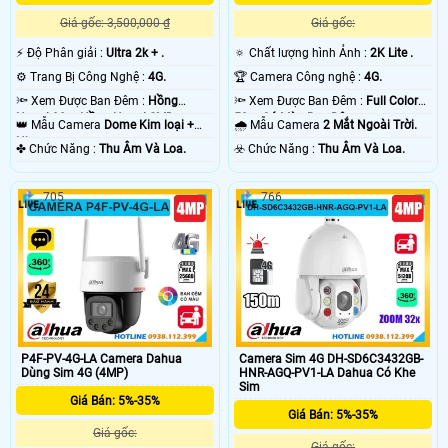
Giá gốc: 3,500,000 ₫
Giá gốc:
️⚡ Độ Phân giải :
Ultra 2k + .
🔅 Chất lượng hình Ảnh :
2K Lite .
⚙ Trang Bị Công Nghệ :
4G.
🏆 Camera Công nghệ :
4G.
🔦 Xem Được Ban Đêm :
Hồng
🔦 Xem Được Ban Đêm :
Full Color
Ngoại 30m Hồng Ngoại SMD.
50m Có Màu Ban Ðêm.
👑 Mẫu Camera
Dome Kim loại +
🌧️ Mẫu Camera
2 Mắt Ngoài Trời.
Nhựa.
️✤ Chức Năng :
Thu Âm Và Loa.
️☣️ Chức Năng :
Thu Âm Và Loa.
705
766
P4F-PV-4G-LA Camera Dahua
Camera Sim 4G DH-SD6C3432GB-
Dùng Sim 4G (4MP)
HNR-AGQ-PV1-LA Dahua Có Khe
Sim
Giá Bán: 5%-35%
Giá Bán: 5%-35%
Giá gốc:
Giá gốc: