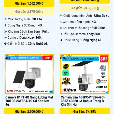
Giá Bán: 1,662,500 ₫
Giá gốc: 3,830,000 ₫
Giá gốc: 2,375,000 ₫
🦉 Chất lượng hình Ảnh :
Ultra 2k + .
🔆 Chất lượng hình :
2K Lite .
✳️ Camera Công nghệ :
4G.
⚜️ Công Nghệ Sử Dụng :
4G.
❈ Khi xem thiếu sáng :
Full Color
🌛 Khoảng Cách Ban Đêm :
Full
30m Có Màu Ban Ðêm.
⛓ Cấu Tạo Camera
Xoay 360.
Color 30m Có Màu Ban Ðêm.
⚒ Camera Dòng
Xoay 360.
️🔈 Chức Năng :
Công Nghệ AI.
️✤ Điểm Nỗi Bật :
Công Nghệ AI.
1273
992
Camera IP PT 4G Năng Lượng Mặt
Camera Sim 4G IPC-PTS2649C-
Trời DS-2CFSP4/4G Có Khe Sim
3E3Z-4GB20-LA Dahua Trang Bị
4g
Khe Sim 4g
Giá Bán: 2,900,000 ₫
Giá Bán: 5%-35%