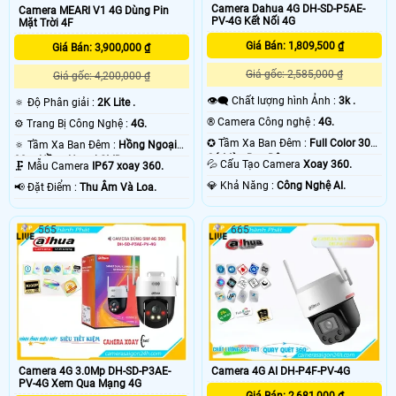
Camera Dahua 4G DH-SD-P5AE-
Camera MEARI V1 4G Dùng Pin
PV-4G Kết Nối 4G
Mặt Trời 4F
Giá Bán: 1,809,500 ₫
Giá Bán: 3,900,000 ₫
Giá gốc: 2,585,000 ₫
Giá gốc: 4,200,000 ₫
👁️‍🗨 Chất lượng hình Ảnh :
3k .
🔅 Độ Phân giải :
2K Lite .
®️ Camera Công nghệ :
4G.
⚙ Trang Bị Công Nghệ :
4G.
✪ Tầm Xa Ban Đêm :
Full Color 30m
🔅 Tầm Xa Ban Đêm :
Hồng Ngoại
Có Màu Ban Ðêm.
30m Hồng Ngoại SMD.
💦 Cấu Tạo Camera
Xoay 360.
🗜️ Mẫu Camera
IP67 xoay 360.
️💎 Khả Năng :
Công Nghệ AI.
️📢 Đặt Điểm :
Thu Âm Và Loa.
565
665
Camera 4G AI DH-P4F-PV-4G
Camera 4G 3.0Mp DH-SD-P3AE-
PV-4G Xem Qua Mạng 4G
Giá Bán: 2,681,000 ₫