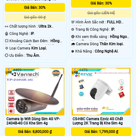
Giá Bán: 30%
Giá Bán: 30%
Giá gốc: LIÊN HỆ
Giá gốc: 00 ₫
💯 Hình Ảnh Sắc nét :
FULL HD
️👀 Chất lượng hình :
Ultra 2k .
1080P .
⚙ Trang Bị Công Nghệ :
IP.
🤖️ Công Nghệ :
IP.
🔴 Khi xem thiếu sáng :
Hồng Ngoại
💥 Khoảng Cách Ban Đêm :
Hồng
50m Hồng Ngoại SMD.
🌧️ Camera Dòng
Thân Kim loại.
Ngoại 150m Hồng Ngoại SMD.
💢 Loại Camera
Kim Loại.
️♚ Khả Năng :
Công Nghệ AI.
️💮 Ưu Điểm :
Thu Âm.
4439
1476
Camera Ip Wifi Dùng Sim 4G VP-
CS-H8C Camera Ezviz 4G Chất
2404B-4G Có Khe Sim 4g
Lượng 2K Trang Bị Khe Sim 4g
Giá Bán: 8,800,000 ₫
Giá Bán: 1,799,000 ₫