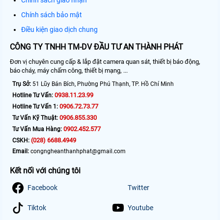
Chính sách giao nhận
Chính sách bảo mật
Điều kiện giao dịch chung
CÔNG TY TNHH TM-DV ĐẦU TƯ AN THÀNH PHÁT
Đơn vị chuyên cung cấp & lắp đặt camera quan sát, thiết bị báo động,
báo cháy, máy chấm công, thiết bị mạng, ...
Trụ Sở:
51 Lũy Bán Bích, Phường Phú Thạnh, TP. Hồ Chí Minh
0938.11.23.99
Hotline Tư Vấn:
0906.72.73.77
Hotline Tư Vấn 1:
0906.855.330
Tư Vấn Kỹ Thuật:
0902.452.577
Tư Vấn Mua Hàng:
(028) 6688.4949
CSKH:
Email:
congngheanthanhphat@gmail.com
Kết nối với chúng tôi
Facebook
Twitter
Tiktok
Youtube