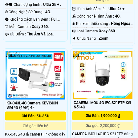
👁️‍🗨 Chất lượng hình :
Ultra 2k + .
🦉 Hình Ảnh Sắc nét :
Ultra 2k + .
®️ Công Nghệ Sử Dụng :
4G.
🕉️ Công Nghệ Hình Ảnh :
4G.
🌚 Khoảng Cách Ban Đêm :
Full
❃ Khi xem thiếu sáng :
Hồng Ngoại
Color 30m Có Màu Ban Ðêm.
♊ Mẫu Camera
Xoay 360.
150m Có Màu Ban Ðêm.
🎼️ Loại Camera
Xoay 360.
️ლ Ưu Điểm :
Thu Âm Và Loa.
️🔈 Chức Năng :
Zoom.
543
12446
CAMERA IMOU 4G IPC-S21FTP Kết
KX-C43L-4G Camera KBVISION
Nối 4G
SIM 4G (4MP) 4F
Giá Bán: 1,900,000 ₫
Giá Bán: 5%-35%
Giá gốc: 2,200,000 ₫
Giá gốc: liên hệ
CAMERA IMOU 4G IPC-S21FTP dùng
KX-C43L-4G là camera IP không dây