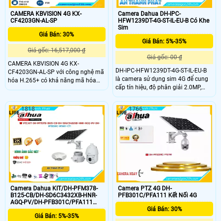
CAMERA KBVISION 4G KX-
Camera Dahua DH-IPC-
CF4203GN-AL-SP
HFW1239DT-4G-ST-IL-EU-B Có Khe
Sim
Giá Bán: 30%
Giá Bán: 5%-35%
Giá gốc: 16,517,000 ₫
Giá gốc: 00 ₫
CAMERA KBVISION 4G KX-
DH-IPC-HFW1239DT-4G-ST-IL-EU-B
CF4203GN-AL-SP với công nghệ mã
là camera sử dụng sim 4G để cung
hóa H.265+ có khả năng mã hóa
cấp tín hiệu, độ phân giải 2.0MP,
video hiệu quả, giúp tiết kiệm băng
nhìn ban đêm có màu ban đêm với
thông và không gian lưu trữ.
khoảng cách 30m nhìn hồng ngoại
CAMERA KBVISION 4G KX-
1818
1766
30m, thiết kế thân chắc chắn, chống
CF4203GN-AL-SP này sử dụng công
nước IP 67, sẽ phù hợp lắp đặt tại
nghệ starlight mới nhất và hiển thị
các môi trường không có môi
màu sắc hình ảnh tốt hơn trong
trường đi dây mạng trực tiếp
điều kiện thiếu sáng
Camera Dahua KIT/DH-PFM378-
Camera PTZ 4G DH-
B125-CB/DH-SD6C3432XB-HNR-
PFB301C/PFA111 Kết Nối 4G
AGQ-PV/DH-PFB301C/PFA111
4.0MP 4F
Giá Bán: 30%
Giá Bán: 5%-35%