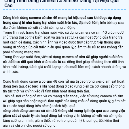
Công Trình Dùng Camera Có Sim 4G Mang Lại Hiệu Quả
Cao
Công trình dùng camera có sim 4G mang lại hiệu quả cao khi được áp dụng
trong các vị trí như trang trại chăn nuôi, trên tàu, địa nuôi tôm
, trên bè hay các
địa điểm không có wifi và chỉ có mạng di động.
Trong lĩnh vực trang trại chăn nuôi, việc sử dụng camera có sim 4G giúp người
chủ trang trại có thể kiểm soát và giám sát từ xa các hoạt động của trang trại
một cách dễ dàng. Các hình ảnh và video được truy cập trực tiếp thông qua
mạng di động giúp cải thiện hiệu quả quản lý, giảm thiểu rủi ro mà không cần
phải sử dụng mạng wifi.
Trong lĩnh vực nuôi tôm, việc sử dụng
camera có sim 4G giúp người nuôi tôm
có thể theo dõi quá trình chăm sóc từ xa
, đồng thời giúp dễ dàng theo dõi tình
hình môi trường, đánh giá chất lượng nước nuôi tôm một cách nhanh chóng và
chính xác.
Công trình dùng camera có sim 4G còn rất giá trị cao trong việc giám sát hoạt
động trên tàu, đặc biệt là khi hoạt động ở các vùng biển xa bờ, cung cấp thông
tin tức thời và chính xác về tình hình hoạt động trên tàu.
Trên bè nơi không có wifi và có mạng điện thoại, việc sử dụng camera có sim
4G giúp ngư dân hoặc người làm nghề của làng chài dễ dàng quản lý, giám sát
từ xa các hoạt động trên bè một cách hiệu quả.
c
ông trình dùng camera có sim 4G không chỉ mang lại hiệu quả cao trong việc
giám sát và quản lý
các hoạt động tại những vị trí không có wifi mà còn giúp
tăng cường an ninh, giảm thiểu rủi ro trong quản lý khoa học, tiết kiệm thời
gian và chi phí cho người sử dụng.