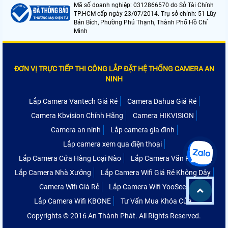
Mã số doanh nghiệp: 0312866570 do Sở Tài Chính
TP.HCM cấp ngày 23/07/2014. Trụ sở chính: 51 Lũy
Bán Bích, Phường Phú Thạnh, Thành Phố Hồ Chí
Minh
ĐƠN VỊ TRỰC TIẾP THI CÔNG LẮP ĐẶT HỆ THỐNG CAMERA AN
NINH
Lắp Camera Vantech Giá Rẻ
Camera Dahua Giá Rẻ
Camera Kbvision Chính Hãng
Camera HIKVISION
Camera an ninh
Lắp camera gia đình
Lắp camera xem qua điện thoại
Lắp Camera Cửa Hàng Loại Nào
Lắp Camera Văn Phòng
Lắp Camera Nhà Xưởng
Lắp Camera Wifi Giá Rẻ Không Dây
Camera Wifi Giá Rẻ
Lắp Camera Wifi YooSee
Lắp Camera Wifi KBONE
Tư Vấn Mua Khóa Cửa
Copyrights © 2016 An Thành Phát. All Rights Reserved.