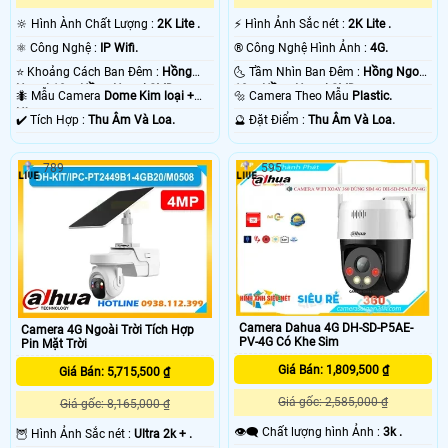
🔆 Hình Ành Chất Lượng :
2K Lite .
️⚡ Hình Ảnh Sắc nét :
2K Lite .
⚛️ Công Nghệ :
IP Wifi.
®️ Công Nghệ Hình Ảnh :
4G.
⭐ Khoảng Cách Ban Đêm :
Hồng
🌜 Tầm Nhìn Ban Đêm :
Hồng Ngoại
Ngoại 10m Hồng Ngoại SMD.
10m Hồng Ngoại SMD.
🐜 Mẫu Camera
Dome Kim loại +
🔩 Camera Theo Mẫu
Plastic.
Nhựa.
️✔️ Tích Hợp :
Thu Âm Và Loa.
️🔮 Đặt Điểm :
Thu Âm Và Loa.
789
595
Camera Dahua 4G DH-SD-P5AE-
Camera 4G Ngoài Trời Tích Hợp
PV-4G Có Khe Sim
Pin Mặt Trời
Giá Bán: 1,809,500 ₫
Giá Bán: 5,715,500 ₫
Giá gốc: 2,585,000 ₫
Giá gốc: 8,165,000 ₫
👁️‍🗨 Chất lượng hình Ảnh :
3k .
🦉 Hình Ảnh Sắc nét :
Ultra 2k + .