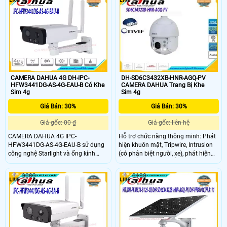
chống nước IP66 và khe cắm thẻ
biệt là công nghệ SMD 3.0 giúp hạn
nhớ 256GB camera phù hợp lắp đặt
chế tối đa tình trạng báo động sai
ngoài trời đảm bảo an ninh hiệu
cũng như nâng cao khoảng cách
quả.
phát hiện của thiết bị
CAMERA DAHUA 4G DH-IPC-
DH-SD6C3432XB-HNR-AGQ-PV
HFW3441DG-AS-4G-EAU-B Có Khe
CAMERA DAHUA Trang Bị Khe
Sim 4g
Sim 4g
Giá Bán: 30%
Giá Bán: 30%
Giá gốc: 00 ₫
Giá gốc: liên hệ
CAMERA DAHUA 4G IPC-
Hỗ trợ chức năng thông minh: Phát
HFW3441DG-AS-4G-EAU-B sử dụng
hiện khuôn mặt, Tripwire, Intrusion
công nghệ Starlight và ống kính
(có phân biệt người, xe), phát hiện
khẩu độ lớn của nó cũng cho phép
vật thể bỏ rơi, vật thể bị lấy mất, di
máy ảnh tạo ra hình ảnh rõ ràng,
chuyển nhanh, đỗ xe trái phép, tụ
3083
3138
sống động ngay cả trong điều kiện
tập đám đông, SMD Plus. Chức
ánh sáng yếu điều kiện. CAMERA
năng tuần tra: 300 điểm, 8 tour, 5
DAHUA 4G IPC-HFW3441DG-AS-4G-
pattern, 5 scan, pan, idle motion. Hỗ
EAU-B tích hợp Mô-đun 4G hiệu suất
trợ chức năng Auto Tracking theo
cao phù hợp với tất cả các mạng di
đối tượng
động