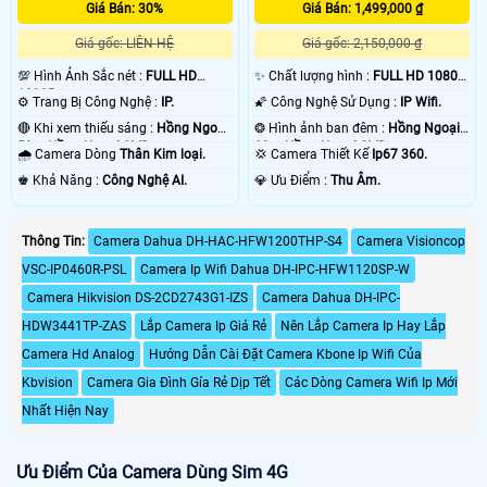
Giá Bán: 30%
Giá Bán: 1,499,000 ₫
Giá gốc: LIÊN HỆ
Giá gốc: 2,150,000 ₫
💯 Hình Ảnh Sắc nét :
FULL HD
✨ Chất lượng hình :
FULL HD 1080P
1080P .
.
⚙ Trang Bị Công Nghệ :
IP.
🌠 Công Nghệ Sử Dụng :
IP Wifi.
🔴 Khi xem thiếu sáng :
Hồng Ngoại
❂ Hình ảnh ban đêm :
Hồng Ngoại
50m Hồng Ngoại SMD.
30m Hồng Ngoại SMD.
🌧️ Camera Dòng
Thân Kim loại.
💢 Camera Thiết Kế
Ip67 360.
️♚ Khả Năng :
Công Nghệ AI.
️💎 Ưu Điểm :
Thu Âm.
Thông Tin:
Camera Dahua DH-HAC-HFW1200THP-S4
Camera Visioncop
VSC-IP0460R-PSL
Camera Ip Wifi Dahua DH-IPC-HFW1120SP-W
Camera Hikvision DS-2CD2743G1-IZS
Camera Dahua DH-IPC-
HDW3441TP-ZAS
Lắp Camera Ip Giá Rẻ
Nên Lắp Camera Ip Hay Lắp
Camera Hd Analog
Hướng Dẫn Cài Đặt Camera Kbone Ip Wifi Của
Kbvision
Camera Gia Đình Gía Rẻ Dịp Tết
Các Dòng Camera Wifi Ip Mới
Nhất Hiện Nay
Ưu Điểm Của Camera Dùng Sim 4G