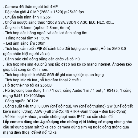
. Camera 4G thân ngoài trời 4MP
. Độ phân giải 4.0 MP (2688 × 1520) @25/30 fps
. Chuẩn nén hình ảnh H.265+
. Chống ngược sáng thực 120dB, SSA, 3DDNR, AGC, BLC, HLC, ROI...
. Ống kính 3.6mm (option 2.8mm, 6mm)
. Tích hợp đèn hồng ngoài và đèn led ánh sáng ấm
+ Hồng ngoại tầm xa : 50m
+ Led ánh sáng ấm : 30m
. Tích hợp cảm biến PIR để cảnh báo đối tượng con người , Hỗ trợ SMD 3.0
(giúp phân biệt người và xe)
. Cảnh báo chủ động bằng đèn chớp và còi hú
. Tích hợp khe sim 4G, phù hợp lắp đặt ở nơi ko có mạng Internet. Ăng-ten kép
giúp bắt sóng ổn định hơn.
. Tích hợp chip nhớ eMMC 8GB để ghi các sự kiện quan trọng
. Tích hợp Mic và loa , hỗ trợ đàm thoại 2 chiều
. Hỗ trợ thẻ nhớ tối đa 256GB
. Hỗ trợ cổng báo động 1 in / 1 out , cổng Audio 1 in / 1 out , 1 RS485 , 1 cổng
mạng RJ45 10/100Mbps
. Cổng nguồn DC12V
. Công suất tiêu thụ : 0.03W (chế độ ngủ), 4W (chế độ thường), 2W (Chế độ tiết
kiệm năng lượng), 7.5W (Full chế độ: 4G + IR + Đàm thoại + đèn báo động)
. Vỏ kim loại + nhựa , chuẩn chống bụi nước IP67 , có sẵn chân đế
Lắp camera dùng sim 4g sử dụng cho những vị trí không có mạng
nhưng nhu
cầu sử dụng giám sát từ xa cao camera dùng sim 4g hoặc động thông qua
mạng điện thoại để kết nối từ xa