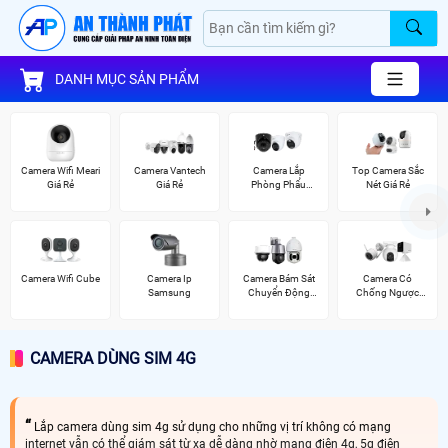
DANH MỤC SẢN PHẨM
Camera Wifi Meari
Camera Vantech
Camera Lắp
Top Camera Sắc
Giá Rẻ
Giá Rẻ
Phòng Phẩu
Nét Giá Rẻ
Thuật
Camera Wifi Cube
Camera Ip
Camera Bám Sát
Camera Có
Samsung
Chuyển Động
Chống Ngược
Kbvision
Sáng Ezviz
CAMERA DÙNG SIM 4G
Lắp camera dùng sim 4g sử dụng cho những vị trí không có mạng
internet vẫn có thể giám sát từ xa dễ dàng nhờ mạng điện 4g, 5g điện