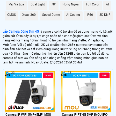
Camera Dùng Sim 4G được trang bị hệ thống báo động chống trộm thông
Mic Và Loa
Dual Light
78°
Hồng Ngoại
Full Color
AI
minh, giúp bạn nhận biết và phát hiện sự can thiệp vào không gian giám sát.
Độ nét cao lên đến 2k cung cấp hình ảnh rõ nét và sắc nét, giúp bạn theo dõi
CMOS
Xoay 360
Speed Dome
AI Coding
IP66
3D DNR
mọi chi tiết một cách rõ ràng. Với kết nối ổn định và tin cậy, Camera Dùng Sim
4G sẽ là trợ thủ đắc lực trong việc bảo vệ và theo dõi an ninh tại các vị trí không
có kết nối wifi. Hãy lựa chọn cho mình một chiếc camera chất lượng để Hoàn
toàn tin cậy an toàn và tiện lợi cho không gian của bạn.
Lắp Camera Dùng Sim 4G
là camera có hô trợ sim để sử dụng mạng 4g kết nối
giám sát từ xa đây là sự lựa chọn hoàn hảo cho việc giám sát từ xa với tính
năng kết nối mạng 4G linh hoạt hỗ trợ các nhà mạng Viettel, Vinaphone,
Mobifone. Với độ phân giải 2K và chuẩn nén h.265+ camera này mang đến
hình ảnh sắc nét và tiết kiệm dung lượng lưu trữ cũng như băng thông khi xem
qua 4G. Khả năng mở rộng thẻ nhớ lên đến 512GB giúp bạn lưu trữ dễ dàng.
camera có sim 4G tính năng báo động chống trộm thông minh giúp bạn an
tâm hơn về an ninh. Ngày Upate:
8/4/2026 12:00:00 AM
23
28
'
Camera IP WiFi 5MP+5MP IMOU
Camera IP PT 4G 5MP IMOU IPC-