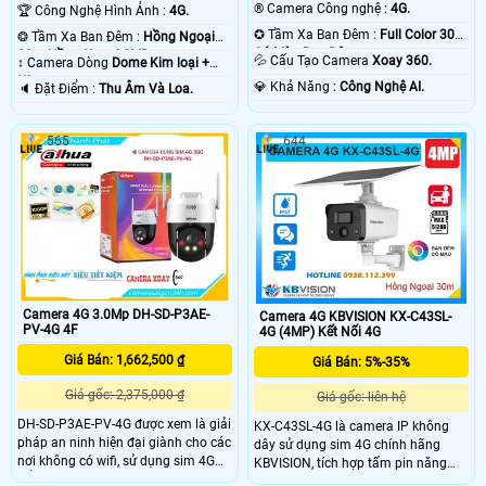
®️ Camera Công nghệ :
4G.
🏆 Công Nghệ Hình Ảnh :
4G.
✪ Tầm Xa Ban Đêm :
Full Color 30m
❂ Tầm Xa Ban Đêm :
Hồng Ngoại
Có Màu Ban Ðêm.
30m Hồng Ngoại SMD.
💦 Cấu Tạo Camera
Xoay 360.
↕️ Camera Dòng
Dome Kim loại +
Nhựa.
️💎 Khả Năng :
Công Nghệ AI.
️🔈 Đặt Điểm :
Thu Âm Và Loa.
565
644
Camera 4G 3.0Mp DH-SD-P3AE-
Camera 4G KBVISION KX-C43SL-
PV-4G 4F
4G (4MP) Kết Nối 4G
Giá Bán: 1,662,500 ₫
Giá Bán: 5%-35%
Giá gốc: 2,375,000 ₫
Giá gốc: liên hệ
DH-SD-P3AE-PV-4G được xem là giải
KX-C43SL-4G là camera IP không
pháp an ninh hiện đại giành cho các
dây sử dụng sim 4G chính hãng
nơi không có wifi, sử dụng sim 4G
KBVISION, tích hợp tấm pin năng
để cấp mạng, trang bị ống kính
lượng mặt trời tiện lợi. Camera có