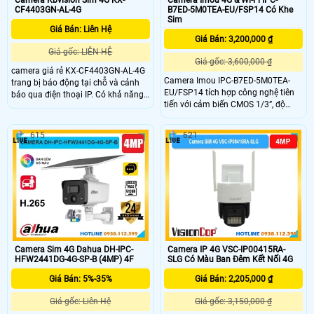
Camera Imou 4G & Wi-Fi IPC-
CF4403GN-AL-4G
B7ED-5M0TEA-EU/FSP14 Có Khe
Sim
Giá Bán: Liên Hệ
Giá Bán: 3,200,000 ₫
Giá gốc: LIÊN HỆ
Giá gốc: 3,600,000 ₫
camera giá rẻ KX-CF4403GN-AL-4G
Camera Imou IPC-B7ED-5M0TEA-
trang bị báo động tại chỗ và cảnh
EU/FSP14 tích hợp công nghệ tiên
báo qua điện thoại IP. Có khả năng
tiến với cảm biến CMOS 1/3”, độ
giám sát ban đêm với ánh sáng kép
phân giải 5MP, ống kính 3.6mm góc
thông minh Ultra 2k hình ảnh sắc
nhìn 91°. Hỗ trợ kết nối Wi-Fi
nét. Phù hợp cho công trình, kho
615
621
2.4GHz, 4G LTE, đèn hồng ngoại
hàng, nhà xưởng với chất lượng Full
20m và chuẩn chống nước IP66.
Color 30m. Hiệu quả trong việc
Sản phẩm cung cấp chất lượng hình
chống trộm, tích hợp công nghệ IP,
ảnh sắc nét, hoạt động ổn định
phù hợp cho hệ thống lớn
trong điều kiện khắc nghiệt.
Camera Sim 4G Dahua DH-IPC-
Camera IP 4G VSC-IP00415RA-
HFW2441DG-4G-SP-B (4MP) 4F
SLG Có Màu Ban Đêm Kết Nối 4G
Giá Bán: 5%-35%
Giá Bán: 2,205,000 ₫
Giá gốc: Liên Hệ
Giá gốc: 3,150,000 ₫