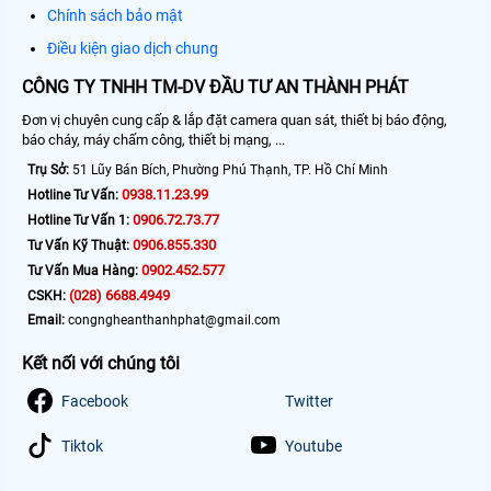
Chính sách bảo mật
Điều kiện giao dịch chung
CÔNG TY TNHH TM-DV ĐẦU TƯ AN THÀNH PHÁT
Đơn vị chuyên cung cấp & lắp đặt camera quan sát, thiết bị báo động,
báo cháy, máy chấm công, thiết bị mạng, ...
Trụ Sở:
51 Lũy Bán Bích, Phường Phú Thạnh, TP. Hồ Chí Minh
0938.11.23.99
Hotline Tư Vấn:
0906.72.73.77
Hotline Tư Vấn 1:
0906.855.330
Tư Vấn Kỹ Thuật:
0902.452.577
Tư Vấn Mua Hàng:
(028) 6688.4949
CSKH:
Email:
congngheanthanhphat@gmail.com
Kết nối với chúng tôi
Facebook
Twitter
Tiktok
Youtube