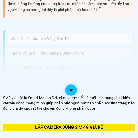
thoại thông thường ứng dụng trên các nhà bè hoặc giám sát trên rẫy khu
vực không có mạng thì đây là giải pháp phù hợp nhất.
Ưu điểm của Camera Dùng Sim 4G
Thông Số Quan Trọng Camera Dùng Sim 4G
Công Trình Dùng Camera Có Sim 4G
Camera An Thành Phát Lắp Camera Dùng Sim 4G Giá Rẻ
SMD viết tắt là Smart Motion Detection được hiểu là một tính năng phát hiện
Lắp Camera Dùng Sim 4G là lựa chọn hoàn hảo cho việc giám sát từ xa và bảo
chuyển động thông minh giúp phân biệt người vật hạn chế được tình trạng báo
vệ an ninh tại những vị trí không có sẵn kết nối wifi. Với thiết kế tiện lợi và tính
động giả do các vật thể chuyển động không phải người
năng nổi bật, đây là giải pháp hiệu quả để quản lý và giám sát căn nhà, cửa
hàng, văn phòng hay bất kỳ không gian nào khác mà bạn quan tâm. Camera
Dùng Sim 4G hổ trợ sim giúp bạn dễ dàng truy cập và xem hình ảnh từ xa
thông qua ứng dụng điện thoại di động mà không cần phải kết nối qua wifi. ♻️
LẮP CAMERA DÙNG SIM 4G GIÁ RẺ
Nét độc đáo hơn của sản phẩm với khả năng tải dữ liệu qua sim 4G bạn có thể
lưu trữ và sao lưu video một cách dễ dàng.