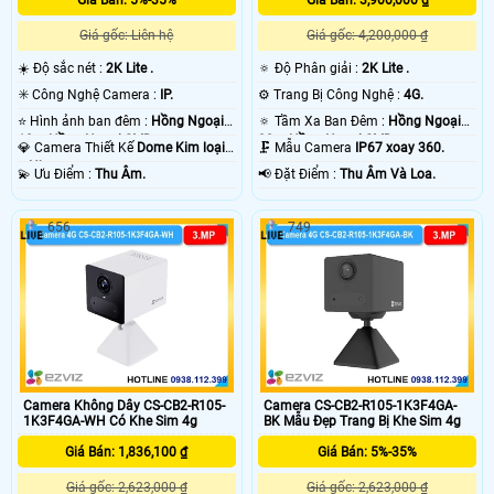
Giá gốc: Liên hệ
Giá gốc: 4,200,000 ₫
☀️ Độ sắc nét :
2K Lite .
🔅 Độ Phân giải :
2K Lite .
✳️ Công Nghệ Camera :
IP.
⚙ Trang Bị Công Nghệ :
4G.
⭐ Hình ảnh ban đêm :
Hồng Ngoại
🔅 Tầm Xa Ban Đêm :
Hồng Ngoại
10m Hồng Ngoại SMD.
30m Hồng Ngoại SMD.
💎 Camera Thiết Kế
Dome Kim loại
🗜️ Mẫu Camera
IP67 xoay 360.
+ Nhựa.
️💫 Ưu Điểm :
Thu Âm.
️📢 Đặt Điểm :
Thu Âm Và Loa.
656
749
Camera Không Dây CS-CB2-R105-
Camera CS-CB2-R105-1K3F4GA-
1K3F4GA-WH Có Khe Sim 4g
BK Mẫu Đẹp Trang Bị Khe Sim 4g
Giá Bán: 1,836,100 ₫
Giá Bán: 5%-35%
Giá gốc: 2,623,000 ₫
Giá gốc: 2,623,000 ₫