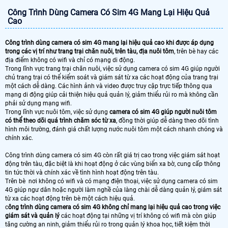
Công Trình Dùng Camera Có Sim 4G Mang Lại Hiệu Quả
Cao
Công trình dùng camera có sim 4G mang lại hiệu quả cao khi được áp dụng
trong các vị trí như trang trại chăn nuôi, trên tàu, địa nuôi tôm
, trên bè hay các
địa điểm không có wifi và chỉ có mạng di động.
Trong lĩnh vực trang trại chăn nuôi, việc sử dụng camera có sim 4G giúp người
chủ trang trại có thể kiểm soát và giám sát từ xa các hoạt động của trang trại
một cách dễ dàng. Các hình ảnh và video được truy cập trực tiếp thông qua
mạng di động giúp cải thiện hiệu quả quản lý, giảm thiểu rủi ro mà không cần
phải sử dụng mạng wifi.
Trong lĩnh vực nuôi tôm, việc sử dụng
camera có sim 4G giúp người nuôi tôm
có thể theo dõi quá trình chăm sóc từ xa
, đồng thời giúp dễ dàng theo dõi tình
hình môi trường, đánh giá chất lượng nước nuôi tôm một cách nhanh chóng và
chính xác.
Công trình dùng camera có sim 4G còn rất giá trị cao trong việc giám sát hoạt
động trên tàu, đặc biệt là khi hoạt động ở các vùng biển xa bờ, cung cấp thông
tin tức thời và chính xác về tình hình hoạt động trên tàu.
Trên bè nơi không có wifi và có mạng điện thoại, việc sử dụng camera có sim
4G giúp ngư dân hoặc người làm nghề của làng chài dễ dàng quản lý, giám sát
từ xa các hoạt động trên bè một cách hiệu quả.
c
ông trình dùng camera có sim 4G không chỉ mang lại hiệu quả cao trong việc
giám sát và quản lý
các hoạt động tại những vị trí không có wifi mà còn giúp
tăng cường an ninh, giảm thiểu rủi ro trong quản lý khoa học, tiết kiệm thời