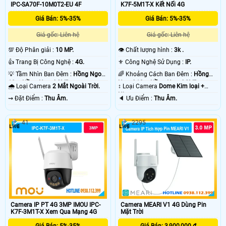
IPC-SA70F-10M0T2-EU 4F
K7F-5M1T-X Kết Nối 4G
Giá Bán: 5%-35%
Giá Bán: 5%-35%
Giá gốc: Liên hệ
Giá gốc: Liên hệ
💯 Độ Phân giải :
10 MP.
👁 Chất lượng hình :
3k .
👍 Trang Bị Công Nghệ :
4G.
⚜️ Công Nghệ Sử Dụng :
IP.
💡 Tầm Nhìn Ban Đêm :
Hồng Ngoại
🌈 Khoảng Cách Ban Đêm :
Hồng
10m Hồng Ngoại SMD.
Ngoại 10m Hồng Ngoại SMD.
🌧️ Loại Camera
2 Mắt Ngoài Trời.
↕️ Loại Camera
Dome Kim loại +
Nhựa.
️⇝ Đặt Điểm :
Thu Âm.
️🔈 Ưu Điểm :
Thu Âm.
41
2295
Camera IP PT 4G 3MP IMOU IPC-
Camera MEARI V1 4G Dùng Pin
K7F-3M1T-X Xem Qua Mạng 4G
Mặt Trời
Giá Bán: 5%-35%
Giá Bán: 3,900,000 ₫