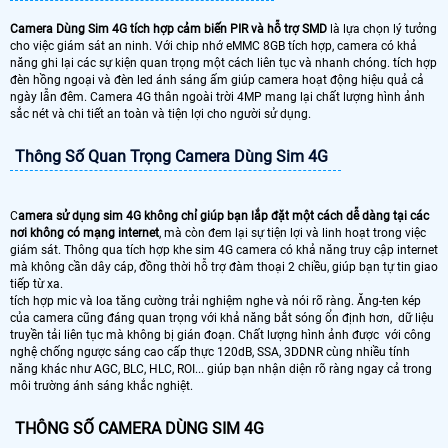
Camera Dùng Sim 4G tích hợp cảm biến PIR và hỗ trợ SMD
là lựa chọn lý tưởng
cho việc giám sát an ninh. Với chip nhớ eMMC 8GB tích hợp, camera có khả
năng ghi lại các sự kiện quan trọng một cách liên tục và nhanh chóng. tích hợp
đèn hồng ngoại và đèn led ánh sáng ấm giúp camera hoạt động hiệu quả cả
ngày lẫn đêm. Camera 4G thân ngoài trời 4MP mang lại chất lượng hình ảnh
sắc nét và chi tiết an toàn và tiện lợi cho người sử dụng.
Thông Số Quan Trọng Camera Dùng Sim 4G
C
amera sử dụng sim 4G không chỉ giúp bạn lắp đặt một cách dễ dàng tại các
nơi không có mạng internet
, mà còn đem lại sự tiện lợi và linh hoạt trong việc
giám sát. Thông qua tích hợp khe sim 4G camera có khả năng truy cập internet
mà không cần dây cáp, đồng thời hỗ trợ đàm thoại 2 chiều, giúp bạn tự tin giao
tiếp từ xa.
tích hợp mic và loa tăng cường trải nghiệm nghe và nói rõ ràng. Ăng-ten kép
của camera cũng đáng quan trọng với khả năng bắt sóng ổn định hơn, dữ liệu
truyền tải liên tục mà không bị gián đoạn. Chất lượng hình ảnh được với công
nghệ chống ngược sáng cao cấp thực 120dB, SSA, 3DDNR cùng nhiều tính
năng khác như AGC, BLC, HLC, ROI... giúp bạn nhận diện rõ ràng ngay cả trong
môi trường ánh sáng khắc nghiệt.
THÔNG SỐ CAMERA DÙNG SIM 4G