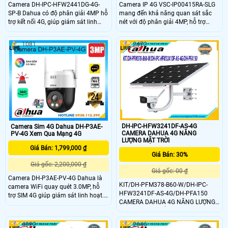
Camera DH-IPC-HFW2441DG-4G-
Camera IP 4G VSC-IP00415RA-SLG
SP-B Dahua có độ phân giải 4MP hỗ
mang đến khả năng quan sát sắc
trợ kết nối 4G, giúp giám sát linh
nét với độ phân giải 4MP, hỗ trợ
hoạt ở mọi nơi phù hợp lắp đặt ở
quay ngang 355° và dọc 145°. Nhờ
nơi ko có mạng. Camera tích hợp
15 đèn LED vàng ấm camera ghi
1081
2472
pin năng lượng mặt trời, đàm thoại
hình có màu cả ban đêm mà không
hai chiều và AI phân biệt người, xe.
cần chiếu sáng hỗ trợ. Tích hợp khe
Với hồng ngoại 30m và LED sáng
cắm sim 4G giúp hoạt động độc lập
trắng 20m camera đảm bảo hình
không cần WiFi dễ dàng giám sát
ảnh rõ nét cả ngày lẫn đêm và lưu
mọi nơi dù không có mạng cố định.
trữ dữ liệu trực tiếp trên thẻ nhớ lên
đến 512GB giá rẻ.
DH-IPC-HFW3241DF-AS-4G
Camera Sim 4G Dahua DH-P3AE-
CAMERA DAHUA 4G NĂNG
PV-4G Xem Qua Mạng 4G
LƯỢNG MẶT TRỜI
Giá Bán: 1,799,000 ₫
Giá Bán: 30%
Giá gốc: 2,200,000 ₫
Giá gốc: 00 ₫
Camera DH-P3AE-PV-4G Dahua là
KIT/DH-PFM378-B60-W/DH-IPC-
camera WiFi quay quét 3.0MP, hỗ
HFW3241DF-AS-4G/DH-PFA150
trợ SIM 4G giúp giám sát linh hoạt.
CAMERA DAHUA 4G NĂNG LƯỢNG
Camera có hồng ngoại và LED tầm
MẶT TRỜI ghi điểm trong mắt người
xa 30m, đàm thoại hai chiều, còi hú
dùng bởi hệ thống phần mềm quản
và đèn chớp báo động. Với chuẩn
4022
2646
lý thông minh PSS, DSS, DMSS. Đặc