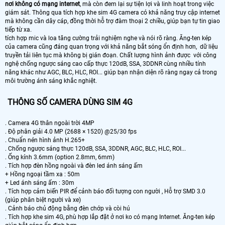
nơi không có mạng internet
, mà còn đem lại sự tiện lợi và linh hoạt trong việc
giám sát. Thông qua tích hợp khe sim 4G camera có khả năng truy cập internet
mà không cần dây cáp, đồng thời hỗ trợ đàm thoại 2 chiều, giúp bạn tự tin giao
tiếp từ xa.
tích hợp mic và loa tăng cường trải nghiệm nghe và nói rõ ràng. Ăng-ten kép
của camera cũng đáng quan trọng với khả năng bắt sóng ổn định hơn, dữ liệu
truyền tải liên tục mà không bị gián đoạn. Chất lượng hình ảnh được với công
nghệ chống ngược sáng cao cấp thực 120dB, SSA, 3DDNR cùng nhiều tính
năng khác như AGC, BLC, HLC, ROI... giúp bạn nhận diện rõ ràng ngay cả trong
môi trường ánh sáng khắc nghiệt.
THÔNG SỐ CAMERA DÙNG SIM 4G
. Camera 4G thân ngoài trời 4MP
. Độ phân giải 4.0 MP (2688 × 1520) @25/30 fps
. Chuẩn nén hình ảnh H.265+
. Chống ngược sáng thực 120dB, SSA, 3DDNR, AGC, BLC, HLC, ROI...
. Ống kính 3.6mm (option 2.8mm, 6mm)
. Tích hợp đèn hồng ngoài và đèn led ánh sáng ấm
+ Hồng ngoại tầm xa : 50m
+ Led ánh sáng ấm : 30m
. Tích hợp cảm biến PIR để cảnh báo đối tượng con người , Hỗ trợ SMD 3.0
(giúp phân biệt người và xe)
. Cảnh báo chủ động bằng đèn chớp và còi hú
. Tích hợp khe sim 4G, phù hợp lắp đặt ở nơi ko có mạng Internet. Ăng-ten kép