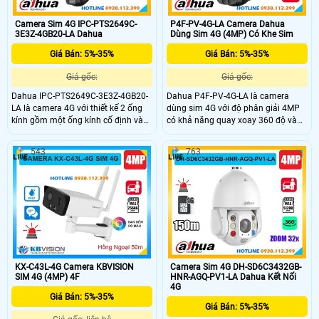
Camera Sim 4G IPC-PTS2649C-
P4F-PV-4G-LA Camera Dahua
3E3Z-4GB20-LA Dahua
Dùng Sim 4G (4MP) Có Khe Sim
Giá Bán: 5%-35%
Giá Bán: 5%-35%
Giá gốc:
Giá gốc:
Dahua IPC-PTS2649C-3E3Z-4GB20-
Dahua P4F-PV-4G-LA là camera
LA là camera 4G với thiết kế 2 ống
dùng sim 4G với độ phân giải 4MP
kính gồm một ống kính cố định và
có khả năng quay xoay 360 độ và
một ống kính quay xoay 360°, cho
đàm thoại 2 chiều tiện lợi. Camera
hình ảnh sắc nét với độ phân giải
hỗ trợ hồng ngoại ban đêm lên đến
543
763
3MP+3MP. Camera hỗ trợ đàm
30m, công nghệ WizColor cho hình
thoại 2 chiều, zoom quang 6x, tích
ảnh có màu vào ban đêm, phát hiện
hợp báo động thông minh và hồng
chính xác người và phương tiện
ngoại tầm xa 50m công nghệ
thông minh. Camera còn tích hợp
WizColor có màu ban đêm. Với
khe thẻ nhớ hỗ trợ tối đa 256GB phù
chuẩn camera hoạt động bền bỉ
hợp lắp đặt ở mọi nơi không cần Wi-
trong mọi điều kiện thời tiết giá rẻ.
Fi giá rẻ.
KX-C43L-4G Camera KBVISION
Camera Sim 4G DH-SD6C3432GB-
SIM 4G (4MP) 4F
HNR-AGQ-PV1-LA Dahua Kết Nối
4G
Giá Bán: 5%-35%
Giá Bán: 5%-35%