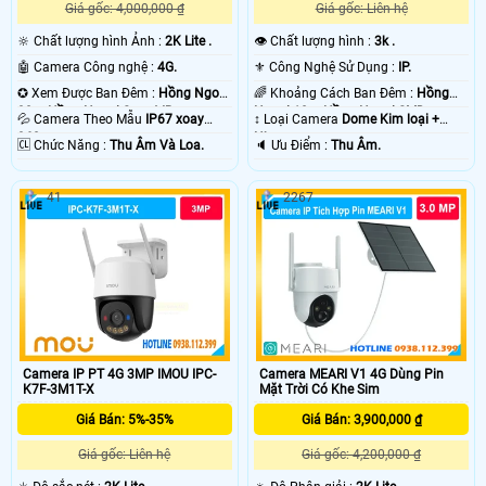
Giá gốc: 4,000,000 ₫
Giá gốc: Liên hệ
🔆 Chất lượng hình Ảnh :
2K Lite .
👁 Chất lượng hình :
3k .
🤖️ Camera Công nghệ :
4G.
⚜️ Công Nghệ Sử Dụng :
IP.
✪ Xem Được Ban Đêm :
Hồng Ngoại
🌈 Khoảng Cách Ban Đêm :
Hồng
30m Hồng Ngoại Smart IR.
Ngoại 10m Hồng Ngoại SMD.
💦 Camera Theo Mẫu
IP67 xoay
↕️ Loại Camera
Dome Kim loại +
360.
Nhựa.
️🆑 Chức Năng :
Thu Âm Và Loa.
️🔈 Ưu Điểm :
Thu Âm.
41
2267
Camera IP PT 4G 3MP IMOU IPC-
Camera MEARI V1 4G Dùng Pin
K7F-3M1T-X
Mặt Trời Có Khe Sim
Giá Bán: 5%-35%
Giá Bán: 3,900,000 ₫
Giá gốc: Liên hệ
Giá gốc: 4,200,000 ₫