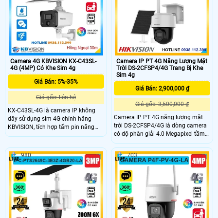
khác, hỗ trợ đàm thoại 2 chiều trên
camera
Camera 4G KBVISION KX-C43SL-
Camera IP PT 4G Năng Lượng Mặt
4G (4MP) Có Khe Sim 4g
Trời DS-2CFSP4/4G Trang Bị Khe
Sim 4g
Giá Bán: 5%-35%
Giá Bán: 2,900,000 ₫
Giá gốc: liên hệ
Giá gốc: 3,500,000 ₫
KX-C43SL-4G là camera IP không
Camera IP PT 4G năng lượng mặt
dây sử dụng sim 4G chính hãng
trời DS-2CFSP4/4G là dòng camera
KBVISION, tích hợp tấm pin năng
có độ phân giải 4.0 Megapixel tầm
lượng mặt trời tiện lợi. Camera có
nhìn hồng ngoại xa 30m.Công nghệ
độ phân giải 4MP, hỗ trợ đàm thoại
AI thông minh phát hiện người và
2 chiều với mic và loa tích hợp, cho
980
703
phương tiện. Trang bị pin dung
hình ảnh sắc nét cả ngày lẫn đêm
lượng 9000mAh và tấm pin năng
với hồng ngoại 30m và full color
lượng mặt trời 8W, chuẩn chống
20m. Ngoài ra, camera còn có cảm
nước và bụi IP66,đàm thoại hai
biến PIR phát hiện người, khe cắm
chiều.Hoạt động ổn định với Nano
thẻ nhớ lên đến 512GB và đạt chuẩn
SIM 4G ở mọi vị trí ngoài trời.
chống nước IP67.