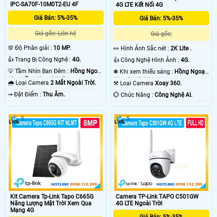
IPC-SA70F-10M0T2-EU 4F
4G LTE Kết Nối 4G
Giá Bán: 5%-35%
Giá Bán: 5%-35%
Giá gốc: Liên hệ
Giá gốc:
💯 Độ Phân giải :
10 MP.
️👀 Hình Ảnh Sắc nét :
2K Lite .
👍 Trang Bị Công Nghệ :
4G.
👍 Công Nghệ Hình Ảnh :
4G.
💡 Tầm Nhìn Ban Đêm :
Hồng Ngoại
❃ Khi xem thiếu sáng :
Hồng Ngoại
10m Hồng Ngoại SMD.
10m Starlight.
🌧️ Loại Camera
2 Mắt Ngoài Trời.
⚒ Loại Camera
Xoay 360.
️⇝ Đặt Điểm :
Thu Âm.
️💮 Chức Năng :
Công Nghệ AI.
5
5
Kit Camera Tp-Link Tapo C665G
Camera TP-Link TAPO C501GW
Năng Lượng Mặt Trời Xem Qua
4G LTE Ngoài Trời
Mạng 4G