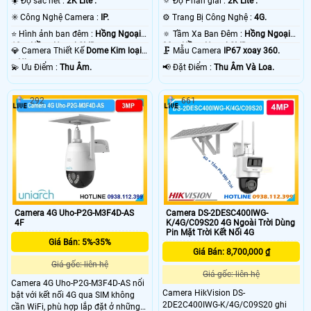
☀️ Độ sắc nét :
2K Lite .
🔅 Độ Phân giải :
2K Lite .
✳️ Công Nghệ Camera :
IP.
⚙ Trang Bị Công Nghệ :
4G.
⭐ Hình ảnh ban đêm :
Hồng Ngoại
🔅 Tầm Xa Ban Đêm :
Hồng Ngoại
10m Hồng Ngoại SMD.
30m Hồng Ngoại SMD.
💎 Camera Thiết Kế
Dome Kim loại
🗜️ Mẫu Camera
IP67 xoay 360.
+ Nhựa.
️💫 Ưu Điểm :
Thu Âm.
️📢 Đặt Điểm :
Thu Âm Và Loa.
292
661
Camera 4G Uho-P2G-M3F4D-AS
Camera DS-2DESC400IWG-
4F
K/4G/C09S20 4G Ngoài Trời Dùng
Pin Mặt Trời Kết Nối 4G
Giá Bán: 5%-35%
Giá Bán: 8,700,000 ₫
Giá gốc: liên hệ
Giá gốc: liên hệ
Camera 4G Uho-P2G-M3F4D-AS nổi
Camera HikVision DS-
bật với kết nối 4G qua SIM không
2DE2C400IWG-K/4G/C09S20 ghi
cần WiFi, phù hợp lắp đặt ở những