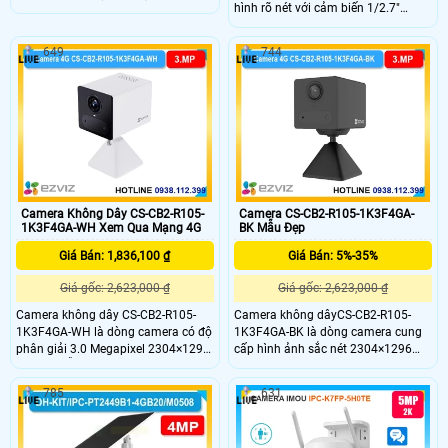
hình rõ nét với cảm biến 1/2.7"
khu vực không có mạng cố định. Độ
CMOS, độ phân giải 4MP và ống
phân giải 3MP sắc nét, kết hợp khả
kính 2.8mm. Tích hợp nguồn pin
năng quay quét 345° ngang và 90°
649
744
90Wh cùng tấm pin năng lượng mặt
dọc giúp quan sát toàn diện, hạn
trời đảm bảo hoạt động bền bỉ ngay
chế điểm mù hiệu quả.
cả khi mất điện. Kết nối 4G giúp
truyền dữ liệu linh hoạt hỗ trợ đàm
thoại 2 chiều và thẻ nhớ 512GB cho
lưu trữ dài hạn.
Camera Không Dây CS-CB2-R105-
Camera CS-CB2-R105-1K3F4GA-
1K3F4GA-WH Xem Qua Mạng 4G
BK Mẫu Đẹp
Giá Bán: 1,836,100 ₫
Giá Bán: 5%-35%
Giá gốc: 2,623,000 ₫
Giá gốc: 2,623,000 ₫
Camera không dây CS-CB2-R105-
Camera không dâyCS-CB2-R105-
1K3F4GA-WH là dòng camera có độ
1K3F4GA-BK là dòng camera cung
phân giải 3.0 Megapixel 2304×1296
cấp hình ảnh sắc nét 2304×1296
sắc nét, hỗ trợ kết nối 4G linh hoạt
cùng khả năng kết nối 4G mọi nơi.
và pin 2000mAh tiện lợi. Trang bị AI
Hỗ trợ AI phát hiện hình dáng
785
631
phát hiện hình dáng người, hồng
người,hỗ trợ pin 2000mAh hồng
ngoại 8m, đàm thoại hai chiều cùng
ngoại 8m và đàm thoại hai chiều
khả năng lưu trữ đến 512GB, phù
với chất lượng âm thanh cao, khe