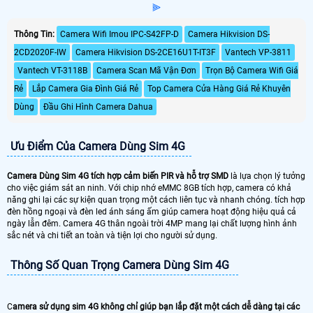
⫸
Thông Tin:
Camera Wifi Imou IPC-S42FP-D
Camera Hikvision DS-
2CD2020F-IW
Camera Hikvision DS-2CE16U1T-IT3F
Vantech VP-3811
Vantech VT-3118B
Camera Scan Mã Vận Đơn
Trọn Bộ Camera Wifi Giá
Rẻ
Lắp Camera Gia Đình Giá Rẻ
Top Camera Cửa Hàng Giá Rẻ Khuyên
Dùng
Đầu Ghi Hình Camera Dahua
Ưu Điểm Của Camera Dùng Sim 4G
Camera Dùng Sim 4G tích hợp cảm biến PIR và hỗ trợ SMD
là lựa chọn lý tưởng
cho việc giám sát an ninh. Với chip nhớ eMMC 8GB tích hợp, camera có khả
năng ghi lại các sự kiện quan trọng một cách liên tục và nhanh chóng. tích hợp
đèn hồng ngoại và đèn led ánh sáng ấm giúp camera hoạt động hiệu quả cả
ngày lẫn đêm. Camera 4G thân ngoài trời 4MP mang lại chất lượng hình ảnh
sắc nét và chi tiết an toàn và tiện lợi cho người sử dụng.
Thông Số Quan Trọng Camera Dùng Sim 4G
C
amera sử dụng sim 4G không chỉ giúp bạn lắp đặt một cách dễ dàng tại các