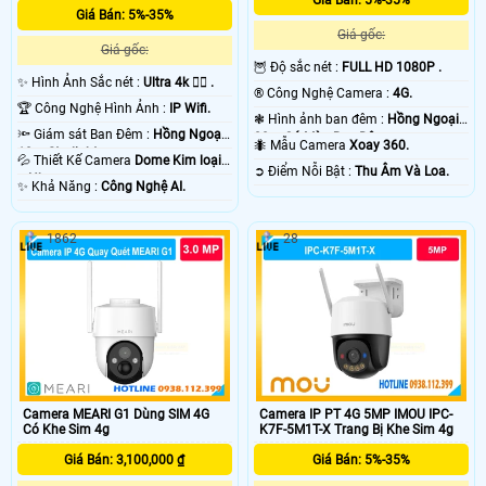
Giá Bán: 5%-35%
Giá Bán: 5%-35%
Giá gốc:
Giá gốc:
🦉 Độ sắc nét :
FULL HD 1080P .
✨ Hình Ảnh Sắc nét :
Ultra 4k 👍🏾 .
®️ Công Nghệ Camera :
4G.
🏆 Công Nghệ Hình Ảnh :
IP Wifi.
❃ Hình ảnh ban đêm :
Hồng Ngoại
🔦 Giám sát Ban Đêm :
Hồng Ngoại
20m Có Màu Ban Ðêm.
🐜 Mẫu Camera
Xoay 360.
10m Starlight.
💦 Thiết Kế Camera
Dome Kim loại
️➲ Điểm Nỗi Bật :
Thu Âm Và Loa.
+ Nhựa.
️✨ Khả Năng :
Công Nghệ AI.
1862
28
Camera MEARI G1 Dùng SIM 4G
Camera IP PT 4G 5MP IMOU IPC-
Có Khe Sim 4g
K7F-5M1T-X Trang Bị Khe Sim 4g
Giá Bán: 3,100,000 ₫
Giá Bán: 5%-35%