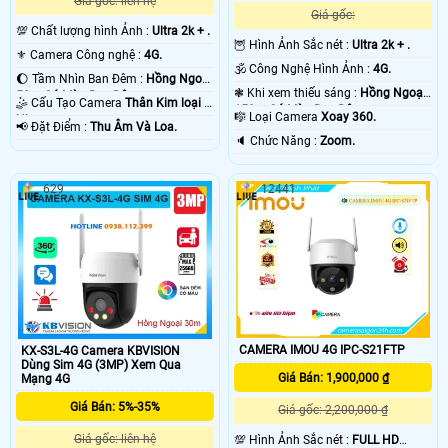
Giá gốc: liên hệ
Giá gốc:
💯 Chất lượng hình Ảnh :
Ultra 2k + .
🦉 Hình Ảnh Sắc nét :
Ultra 2k + .
⚜️ Camera Công nghệ :
4G.
🕉️ Công Nghệ Hình Ảnh :
4G.
🌔 Tầm Nhìn Ban Đêm :
Hồng Ngoại
❃ Khi xem thiếu sáng :
Hồng Ngoại
50m Có Màu Ban Ðêm.
🤹 Cấu Tạo Camera
Thân Kim loại +
150m Có Màu Ban Ðêm.
🎼️ Loại Camera
Xoay 360.
Nhựa.
️📢 Đặt Điểm :
Thu Âm Và Loa.
️🔈 Chức Năng :
Zoom.
629
12441
CAMERA IMOU 4G IPC-S21FTP
KX-S3L-4G Camera KBVISION
Dùng Sim 4G (3MP) Xem Qua
Giá Bán: 1,900,000 ₫
Mạng 4G
Giá Bán: 5%-35%
Giá gốc: 2,200,000 ₫
Giá gốc: liên hệ
💯 Hình Ảnh Sắc nét :
FULL HD