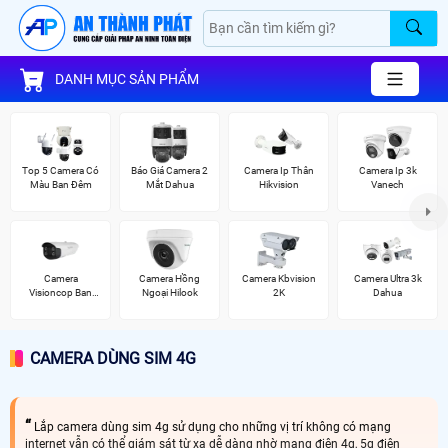
DANH MỤC SẢN PHẨM
Top 5 Camera Có
Báo Giá Camera 2
Camera Ip Thân
Camera Ip 3k
Màu Ban Đêm
Mắt Dahua
Hikvision
Vanech
Camera
Camera Hồng
Camera Kbvision
Camera Ultra 3k
Visioncop Ban
Ngoại Hilook
2K
Dahua
Đêm Có Màu
CAMERA DÙNG SIM 4G
Lắp camera dùng sim 4g sử dụng cho những vị trí không có mạng
internet vẫn có thể giám sát từ xa dễ dàng nhờ mạng điện 4g, 5g điện