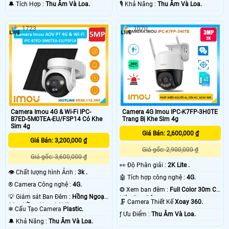
️🔔 Tích Hợp :
Thu Âm Và Loa.
️🎙 Khả Năng :
Thu Âm Và Loa.
1723
1070
Camera Imou 4G & Wi-Fi IPC-
Camera 4G Imou IPC-K7FP-3H0TE
B7ED-5M0TEA-EU/FSP14 Có Khe
Trang Bị Khe Sim 4g
Sim 4g
Giá Bán: 2,600,000 ₫
Giá Bán: 3,200,000 ₫
Giá gốc: 2,900,000 ₫
Giá gốc: 3,600,000 ₫
️👀 Độ Phân giải :
2K Lite .
👁 Chất lượng hình Ảnh :
3k .
🤖️ Tích hợp công nghệ :
4G.
®️ Camera Công nghệ :
4G.
❂ Xem ban đêm :
Full Color 30m Có
💡 Giám sát Ban Đêm :
Hồng Ngoại
Màu Ban Ðêm.
🗜️ Camera Thiết Kế
Xoay 360.
20m Hồng Ngoại SMD.
❄ Cấu Tạo Camera
Plastic.
️ƒ Ưu Điểm :
Thu Âm Và Loa.
️🔔 Khả Năng :
Thu Âm Và Loa.