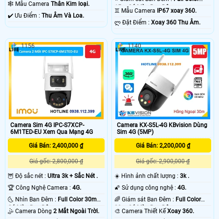
Có Màu Ban Ðêm.
🕸️ Mẫu Camera
Thân Kim loại.
15m Có Màu Ban Ðêm.
♊ Mẫu Camera
IP67 xoay 360.
️✔️ Ưu Điểm :
Thu Âm Và Loa.
️ლ Đặt Điểm :
Xoay 360 Thu Âm.
1156
1140
Camera Sim 4G IPC-S7XCP-
Camera KX-S5L-4G KBvision Dùng
6M1TED-EU Xem Qua Mạng 4G
Sim 4G (5MP)
Giá Bán: 2,400,000 ₫
Giá Bán: 2,200,000 ₫
Giá gốc: 2,800,000 ₫
Giá gốc: 2,900,000 ₫
🦉 Độ sắc nét :
Ultra 3k + Sắc Nét .
☀️ Hình ảnh chất lượng :
3k .
🏆 Công Nghệ Camera :
4G.
🌠 Sử dụng công nghệ :
4G.
🌜 Nhìn Ban Đêm :
Full Color 30m
🌈 Giám sát Ban Đêm :
Full Color
Có Màu Ban Ðêm.
30m Có Màu Ban Ðêm.
🤹 Camera Dòng
2 Mắt Ngoài Trời.
🎨 Camera Thiết Kế
Xoay 360.