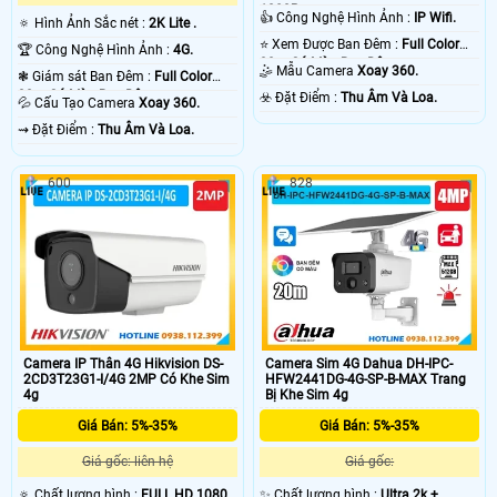
1080P .
👍 Công Nghệ Hình Ảnh :
IP Wifi.
🔅 Hình Ảnh Sắc nét :
2K Lite .
⭐ Xem Được Ban Đêm :
Full Color
🏆 Công Nghệ Hình Ảnh :
4G.
30m Có Màu Ban Ðêm.
🤹 Mẫu Camera
Xoay 360.
❃ Giám sát Ban Đêm :
Full Color
30m Có Màu Ban Ðêm.
️☣️ Đặt Điểm :
Thu Âm Và Loa.
💦 Cấu Tạo Camera
Xoay 360.
️⇝ Đặt Điểm :
Thu Âm Và Loa.
600
828
Camera IP Thân 4G Hikvision DS-
Camera Sim 4G Dahua DH-IPC-
2CD3T23G1-I/4G 2MP Có Khe Sim
HFW2441DG-4G-SP-B-MAX Trang
4g
Bị Khe Sim 4g
Giá Bán: 5%-35%
Giá Bán: 5%-35%
Giá gốc: liên hệ
Giá gốc:
🔅 Chất lượng hình :
FULL HD 1080P
✨ Chất lượng hình :
Ultra 2k + .