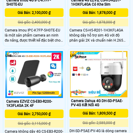
Camera Imou 4G IPC-K7FP-
Camera 4G EZVIZ CS-H5-R201-
5H0TE-EU
1H3KFL4GA Có Khe Sim
Giá Bán: 2,100,000 ₫
Giá Bán: 1,878,000 ₫
Giá gốc: 2,400,000 ₫
Giá gốc: 1,878,000 ₫
Camera Imou IPC-K7FP-5H0TE-EU
Camera CS-H5-R201-1H3KFL4GA
là một sản phẩm camera an ninh
không dây hỗ trợ sim 4G với độ
đa năng, được thiết kế đặc biệt cho
phân giải 2K và chuẩn nén H.265
các ứng dụng cần giám sát từ xa
giúp tiết kiệm băng thông camera
trong điều kiện không có kết nối
có khả năng đàm thoại 2 chiều tầm
957
594
mạng dây Imou IPC-K7FP-5H0TE-
nhìn hồng ngoại lên đến 30m và
EU hỗ trợ công nghệ hồng ngoại với
ánh sáng trắng 20m đảm bảo quan
khả năng nhìn đêm lên đến 30 mét.
sát rõ ràng cả ngày lẫn đêm với
chuẩn IP67 camera còn tích hợp
tính năng phát hiện thông minh và
cảnh báo bằng còi và đèn chớp
Camera Dahua 4G DH-SD-P5AE-
Camera EZVIZ CS-EB3-R200-
PV-4G Kết Nối 4G
1K3FL4GA 2K 4F
Giá Bán: 1,809,500 ₫
Giá Bán: 2,750,000 ₫
Giá gốc: 2,585,000 ₫
Giá gốc: 3,115,000 ₫
DH-SD-P5AE-PV-4G là dòng camera
Camera không dây 4G CS-EB3-R200-