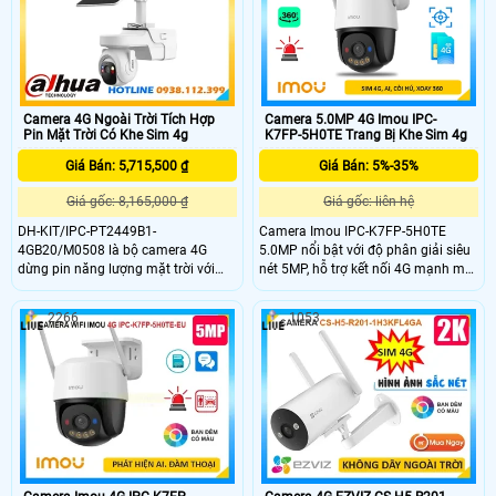
hợp giám sát mọi vị trí không có Wi-
cắm thẻ nhớ lên đến 512GB camera
Fi.
phù hợp giám sát linh hoạt mà
không cần Wi-Fi.
Camera 4G Ngoài Trời Tích Hợp
Camera 5.0MP 4G Imou IPC-
Pin Mặt Trời Có Khe Sim 4g
K7FP-5H0TE Trang Bị Khe Sim 4g
Giá Bán: 5,715,500 ₫
Giá Bán: 5%-35%
Giá gốc: 8,165,000 ₫
Giá gốc: liên hệ
DH-KIT/IPC-PT2449B1-
Camera Imou IPC-K7FP-5H0TE
4GB20/M0508 là bộ camera 4G
5.0MP nổi bật với độ phân giải siêu
dừng pin năng lượng mặt trời với
nét 5MP, hỗ trợ kết nối 4G mạnh mẽ
khả năng ghi hình 4MP đàm thoại 2
qua 2 ăng-ten, phù hợp lắp đặt ở nơi
chiều, hồng ngoại 30m, chống
không có Wi-Fi. Hỗ trợ quay quét
2266
1053
ngược sáng DWDR và khả năng lưu
toàn cảnh, đàm thoại hai chiều,
trữ với thẻ nhớ 512GB. Camea này
phát hiện người, theo dõi thông
có tích hợp IP giúp phân biệt người
minh (Smart Tracking) và lưu trữ thẻ
xe chính xác có thể giám sát từ xa
nhớ Micro SD lên đến 512GB
qua app thích hợp gắn ngoài trời
nhờ IP66 và những nơi không có
mạng