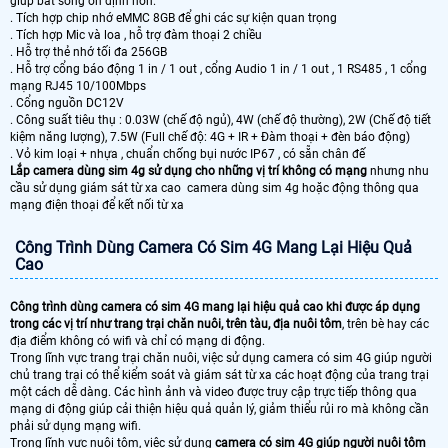
giúp bắt sóng ổn định hơn.
. Tích hợp chip nhớ eMMC 8GB để ghi các sự kiện quan trọng
. Tích hợp Mic và loa , hỗ trợ đàm thoại 2 chiều
. Hỗ trợ thẻ nhớ tối đa 256GB
. Hỗ trợ cổng báo động 1 in / 1 out , cổng Audio 1 in / 1 out , 1 RS485 , 1 cổng
mạng RJ45 10/100Mbps
. Cổng nguồn DC12V
. Công suất tiêu thụ : 0.03W (chế độ ngủ), 4W (chế độ thường), 2W (Chế độ tiết
kiệm năng lượng), 7.5W (Full chế độ: 4G + IR + Đàm thoại + đèn báo động)
. Vỏ kim loại + nhựa , chuẩn chống bụi nước IP67 , có sẵn chân đế
Lắp camera dùng sim 4g sử dụng cho những vị trí không có mạng
nhưng nhu
cầu sử dụng giám sát từ xa cao camera dùng sim 4g hoặc động thông qua
mạng điện thoại để kết nối từ xa
Công Trình Dùng Camera Có Sim 4G Mang Lại Hiệu Quả
Cao
Công trình dùng camera có sim 4G mang lại hiệu quả cao khi được áp dụng
trong các vị trí như trang trại chăn nuôi, trên tàu, địa nuôi tôm
, trên bè hay các
địa điểm không có wifi và chỉ có mạng di động.
Trong lĩnh vực trang trại chăn nuôi, việc sử dụng camera có sim 4G giúp người
chủ trang trại có thể kiểm soát và giám sát từ xa các hoạt động của trang trại
một cách dễ dàng. Các hình ảnh và video được truy cập trực tiếp thông qua
mạng di động giúp cải thiện hiệu quả quản lý, giảm thiểu rủi ro mà không cần
phải sử dụng mạng wifi.
Trong lĩnh vực nuôi tôm, việc sử dụng
camera có sim 4G giúp người nuôi tôm