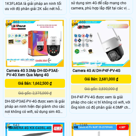
sử dụng sim 4G để cấp mạng cho
1K3FL4GA là giải pháp an ninh tối
camera, phù hợp lắp đặt tại các vị trí
ưu với độ phân giải 2K sắc nét hỗ
đặc thù không có internet, trang bị
trợ nhận diện người và phương tiện
ống kính 5.0MP, có thể nhìn có màu
chính xác. Camera nổi bật với khả
562
660
vào ban đêm, trang bị micro và loa
năng đàm thoại hai chiều lưu trữ thẻ
giúp đàm thoại 2 chiều, có nhiều
nhớ đến 512GB và tích hợp pin sạc
tính năng AI được trang bị
cùng chuẩn IP65 chống bụi nước,
phù hợp sử dụng cả trong nhà lẫn
ngoài trời.
Camera 4G AI DH-P4F-PV-4G
Camera 4G 3.0Mp DH-SD-P3AE-
PV-4G Xem Qua Mạng 4G
Giá Bán: 2,681,000 ₫
Giá Bán: 1,662,500 ₫
Giá gốc: 3,830,000 ₫
Giá gốc: 2,375,000 ₫
DH-P4F-PV-4G được xem là giải
DH-SD-P3AE-PV-4G được xem là giải
pháp cho các vị trí không có wifi, với
pháp an ninh hiện đại giành cho các
ống kính có độ phân giải 4.0MP cho
nơi không có wifi, sử dụng sim 4G
ra hình ảnh sắc nét, hỗ trợ H.265+,
để cấp mạng, trang bị ống kính
trang bị khả năng chống sét 2000V,
3.0Mp cho ra hình ảnh sắc nét, khe
phù hợp lắp đặt ngoài trời chuẩn IP
643
1246
cắm thẻ nhớ 265G, có thể phần biệt
66, có công nghệ AI được trang bị
người và xe và các tính năng AI