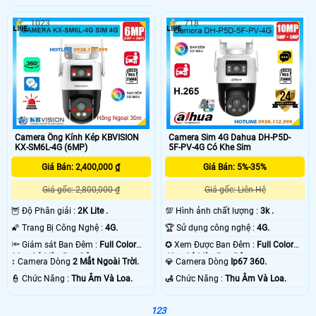
1023
718
Camera Ống Kính Kép KBVISION
Camera Sim 4G Dahua DH-P5D-
KX-SM6L-4G (6MP)
5F-PV-4G Có Khe Sim
Giá Bán: 2,400,000 ₫
Giá Bán: 5%-35%
Giá gốc: 2,800,000 ₫
Giá gốc: Liên Hệ
🦉 Độ Phân giải :
2K Lite .
💯 Hình ảnh chất lượng :
3k .
🌠 Trang Bị Công Nghệ :
4G.
🏆 Sử dụng công nghệ :
4G.
🔦 Giám sát Ban Đêm :
Full Color
✪ Xem Được Ban Đêm :
Full Color
30m Có Màu Ban Ðêm.
40m Có Màu Ban Ðêm.
↕️ Camera Dòng
2 Mắt Ngoài Trời.
💎 Camera Dòng
Ip67 360.
️👮 Chức Năng :
Thu Âm Và Loa.
️🛃 Chức Năng :
Thu Âm Và Loa.
1
2
3