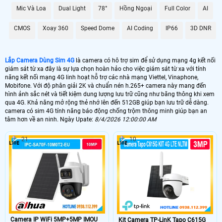
Camera Dùng Sim 4G được trang bị hệ thống báo động chống trộm thông
Mic Và Loa
Dual Light
78°
Hồng Ngoại
Full Color
AI
minh, giúp bạn nhận biết và phát hiện sự can thiệp vào không gian giám sát.
Độ nét cao lên đến 2k cung cấp hình ảnh rõ nét và sắc nét, giúp bạn theo dõi
CMOS
Xoay 360
Speed Dome
AI Coding
IP66
3D DNR
mọi chi tiết một cách rõ ràng. Với kết nối ổn định và tin cậy, Camera Dùng Sim
4G sẽ là trợ thủ đắc lực trong việc bảo vệ và theo dõi an ninh tại các vị trí không
có kết nối wifi. Hãy lựa chọn cho mình một chiếc camera chất lượng để Hoàn
toàn tin cậy an toàn và tiện lợi cho không gian của bạn.
Lắp Camera Dùng Sim 4G
là camera có hô trợ sim để sử dụng mạng 4g kết nối
giám sát từ xa đây là sự lựa chọn hoàn hảo cho việc giám sát từ xa với tính
năng kết nối mạng 4G linh hoạt hỗ trợ các nhà mạng Viettel, Vinaphone,
Mobifone. Với độ phân giải 2K và chuẩn nén h.265+ camera này mang đến
hình ảnh sắc nét và tiết kiệm dung lượng lưu trữ cũng như băng thông khi xem
qua 4G. Khả năng mở rộng thẻ nhớ lên đến 512GB giúp bạn lưu trữ dễ dàng.
camera có sim 4G tính năng báo động chống trộm thông minh giúp bạn an
tâm hơn về an ninh. Ngày Upate:
8/4/2026 12:00:00 AM
21
10
'
Camera IP WiFi 5MP+5MP IMOU
Kit Camera TP-LinK Tapo C615G