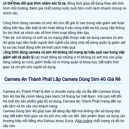
có thể theo dõi quá trình chăm sóc từ xa
, đồng thời giúp dễ dàng theo dõi tình
hình môi trường, đánh giá chất lượng nước nuôi tôm một cách nhanh chóng và
chính xác.
Công trình dùng camera có sim 4G còn rất giá trị cao trong việc giám sát hoạt
động trên tàu, đặc biệt là khi hoạt động ở các vùng biển xa bờ, cung cấp thông
tin tức thời và chính xác về tình hình hoạt động trên tàu.
Trên bè nơi không có wifi và có mạng điện thoại, việc sử dụng camera có sim
4G giúp ngư dân hoặc người làm nghề của làng chài dễ dàng quản lý, giám sát
từ xa các hoạt động trên bè một cách hiệu quả.
c
ông trình dùng camera có sim 4G không chỉ mang lại hiệu quả cao trong việc
giám sát và quản lý
các hoạt động tại những vị trí không có wifi mà còn giúp
tăng cường an ninh, giảm thiểu rủi ro trong quản lý khoa học, tiết kiệm thời
gian và chi phí cho người sử dụng.
Camera An Thành Phát Lắp Camera Dùng Sim 4G Giá Rẻ
Camera An Thành Phát là đơn vị chuyên cung cấp và lắp đặt Camera Dùng
Sim 4G Giá Rẻ, chính hãng, bảo hành 24 tháng tại Việt Nam. Với cam kết đổi
trả mới khi sản phẩm gặp lỗi sử dụng, Camera An Thành Phát mang đến sự
yên tâm và tin cậy cho khách hàng.
Camera Dùng Sim 4G giúp bạn dễ dàng lắp đặt mà không cần sử dụng dây
cáp, tiết kiệm thời gian và chi phí cho việc cài đặt. Sản phẩm được sử dụng các
thương hiệu nổi tiếng như Dahua, Imou, Ezviz, ⁂
tin tưởng
chất lượng và độ tin
cậy cao.