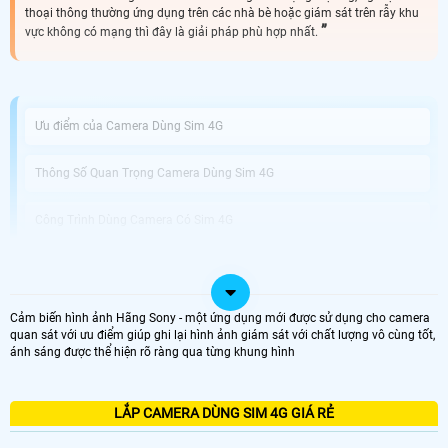
thoại thông thường ứng dụng trên các nhà bè hoặc giám sát trên rẫy khu
vực không có mạng thì đây là giải pháp phù hợp nhất.
Ưu điểm của Camera Dùng Sim 4G
Thông Số Quan Trọng Camera Dùng Sim 4G
Công Trình Dùng Camera Có Sim 4G
Camera An Thành Phát Lắp Camera Dùng Sim 4G Giá Rẻ
Cảm biến hình ảnh Hãng Sony - một ứng dụng mới được sử dụng cho camera
Lắp Camera Dùng Sim 4G là lựa chọn hoàn hảo cho việc giám sát từ xa và bảo
quan sát với ưu điểm giúp ghi lại hình ảnh giám sát với chất lượng vô cùng tốt,
vệ an ninh tại những vị trí không có sẵn kết nối wifi. Với thiết kế tiện lợi và tính
ánh sáng được thể hiện rõ ràng qua từng khung hình
năng nổi bật, đây là giải pháp hiệu quả để quản lý và giám sát căn nhà, cửa
hàng, văn phòng hay bất kỳ không gian nào khác mà bạn quan tâm. Camera
Dùng Sim 4G hổ trợ sim giúp bạn dễ dàng truy cập và xem hình ảnh từ xa
thông qua ứng dụng điện thoại di động mà không cần phải kết nối qua wifi. ♻️
LẮP CAMERA DÙNG SIM 4G GIÁ RẺ
Nét độc đáo hơn của sản phẩm với khả năng tải dữ liệu qua sim 4G bạn có thể
lưu trữ và sao lưu video một cách dễ dàng.