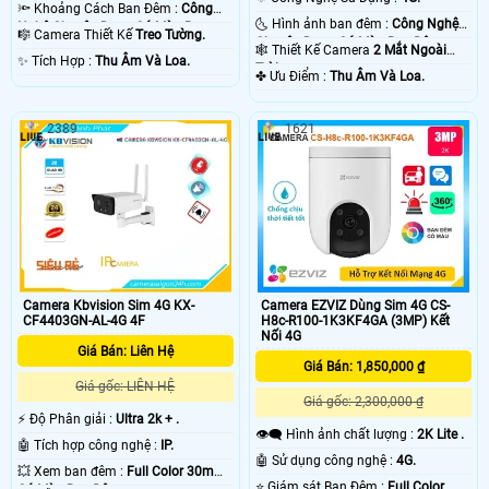
🔦 Khoảng Cách Ban Đêm :
Công
🌜 Hình ảnh ban đêm :
Công Nghệ
Nghệ Chuyên Dụng Có Màu Ban
🎼️ Camera Thiết Kế
Treo Tường.
Chuyên Dụng Có Màu Ban Ðêm.
Ðêm.
🕸️ Thiết Kế Camera
2 Mắt Ngoài
️✨ Tích Hợp :
Thu Âm Và Loa.
Trời.
️✤ Ưu Điểm :
Thu Âm Và Loa.
2389
1621
Camera Kbvision Sim 4G KX-
Camera EZVIZ Dùng Sim 4G CS-
CF4403GN-AL-4G 4F
H8c-R100-1K3KF4GA (3MP) Kết
Nối 4G
Giá Bán: Liên Hệ
Giá Bán: 1,850,000 ₫
Giá gốc: LIÊN HỆ
Giá gốc: 2,300,000 ₫
️⚡ Độ Phân giải :
Ultra 2k + .
👁️‍🗨 Hình ảnh chất lượng :
2K Lite .
🤖️ Tích hợp công nghệ :
IP.
🤖️ Sử dụng công nghệ :
4G.
💥 Xem ban đêm :
Full Color 30m
⭐ Giám sát Ban Đêm :
Full Color