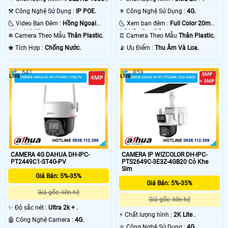
.
⚒ Công Nghệ Sử Dụng :
IP POE.
⚜️ Công Nghệ Sử Dụng :
4G.
🌜 Video Ban Đêm :
Hồng Ngoại
🌜 Xem ban đêm :
Full Color 20m
60m ONVIF.
Có Màu Ban Ðêm.
❄ Camera Theo Mẫu
Thân Plastic.
♊ Camera Theo Mẫu
Thân Plastic.
️♚ Tích Hợp :
Chống Nước.
️📡 Ưu Điểm :
Thu Âm Và Loa.
641
859
CAMERA 4G DAHUA DH-IPC-
CAMERA IP WIZCOLOR DH-IPC-
PT2449C1-ST4G-PV
PTS2649C-3E3Z-4GB20 Có Khe
Sim
Giá Bán: 5%-35%
Giá Bán: 5%-35%
Giá gốc: liên hệ
Giá gốc: liên hệ
✨ Độ sắc nét :
Ultra 2k + .
️⚡ Chất lượng hình :
2K Lite .
🤖️ Công Nghệ Camera :
4G.
⚛️ Công Nghệ Sử Dụng :
4G.