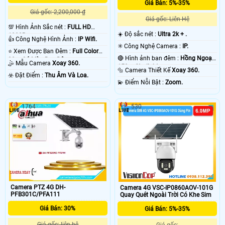
Giá Bán: 5%-35%
Giá gốc: 2,200,000 ₫
Giá gốc: Liên Hệ
💯 Hình Ảnh Sắc nét :
FULL HD
☀️ Độ sắc nét :
Ultra 2k + .
1080P .
👍 Công Nghệ Hình Ảnh :
IP Wifi.
✳️ Công Nghệ Camera :
IP.
⭐ Xem Được Ban Đêm :
Full Color
🔴 Hình ảnh ban đêm :
Hồng Ngoại
30m Có Màu Ban Ðêm.
🤹 Mẫu Camera
Xoay 360.
150m Starlight.
🔩 Camera Thiết Kế
Xoay 360.
️☣️ Đặt Điểm :
Thu Âm Và Loa.
️💫 Điểm Nỗi Bật :
Zoom.
1764
530
Camera PTZ 4G DH-
Camera 4G VSC-IP0860AOV-101G
PFB301C/PFA111
Quay Quét Ngoài Trời Có Khe Sim
Giá Bán: 30%
Giá Bán: 5%-35%
Giá gốc: liên hệ