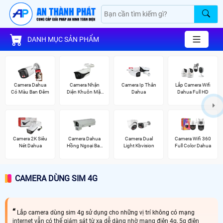
DANH MỤC SẢN PHẨM
Camera Dahua
Camera Nhận
Camera Ip Thân
Lắp Camera Wifi
Có Màu Ban Đêm
Diện Khuôn Mặt
Dahua
Dahua Full HD
Dahua
Camera 2K Siêu
Camera Dahua
Camera Dual
Camera Wifi 360
Nét Dahua
Hồng Ngoại Ban
Light Kbvision
Full Color Dahua
Đêm
CAMERA DÙNG SIM 4G
Lắp camera dùng sim 4g sử dụng cho những vị trí không có mạng
internet vẫn có thể giám sát từ xa dễ dàng nhờ mạng điện 4g, 5g điện