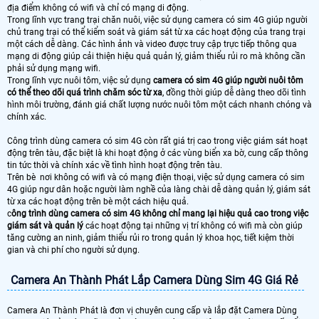
địa điểm không có wifi và chỉ có mạng di động.
Trong lĩnh vực trang trại chăn nuôi, việc sử dụng camera có sim 4G giúp người
chủ trang trại có thể kiểm soát và giám sát từ xa các hoạt động của trang trại
một cách dễ dàng. Các hình ảnh và video được truy cập trực tiếp thông qua
mạng di động giúp cải thiện hiệu quả quản lý, giảm thiểu rủi ro mà không cần
phải sử dụng mạng wifi.
Trong lĩnh vực nuôi tôm, việc sử dụng
camera có sim 4G giúp người nuôi tôm
có thể theo dõi quá trình chăm sóc từ xa
, đồng thời giúp dễ dàng theo dõi tình
hình môi trường, đánh giá chất lượng nước nuôi tôm một cách nhanh chóng và
chính xác.
Công trình dùng camera có sim 4G còn rất giá trị cao trong việc giám sát hoạt
động trên tàu, đặc biệt là khi hoạt động ở các vùng biển xa bờ, cung cấp thông
tin tức thời và chính xác về tình hình hoạt động trên tàu.
Trên bè nơi không có wifi và có mạng điện thoại, việc sử dụng camera có sim
4G giúp ngư dân hoặc người làm nghề của làng chài dễ dàng quản lý, giám sát
từ xa các hoạt động trên bè một cách hiệu quả.
c
ông trình dùng camera có sim 4G không chỉ mang lại hiệu quả cao trong việc
giám sát và quản lý
các hoạt động tại những vị trí không có wifi mà còn giúp
tăng cường an ninh, giảm thiểu rủi ro trong quản lý khoa học, tiết kiệm thời
gian và chi phí cho người sử dụng.
Camera An Thành Phát Lắp Camera Dùng Sim 4G Giá Rẻ
Camera An Thành Phát là đơn vị chuyên cung cấp và lắp đặt Camera Dùng