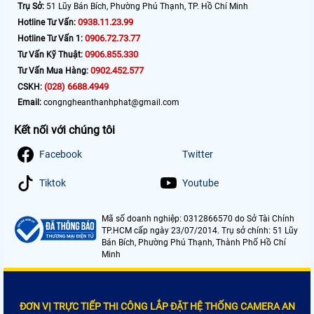
Trụ Sở:
51 Lũy Bán Bích, Phường Phú Thạnh, TP. Hồ Chí Minh
0938.11.23.99
Hotline Tư Vấn:
0906.72.73.77
Hotline Tư Vấn 1:
0906.855.330
Tư Vấn Kỹ Thuật:
0902.452.577
Tư Vấn Mua Hàng:
(028) 6688.4949
CSKH:
Email:
congngheanthanhphat@gmail.com
Kết nối với chúng tôi
Facebook
Twitter
Tiktok
Youtube
Mã số doanh nghiệp: 0312866570 do Sở Tài Chính
TP.HCM cấp ngày 23/07/2014. Trụ sở chính: 51 Lũy
Bán Bích, Phường Phú Thạnh, Thành Phố Hồ Chí
Minh
ĐƠN VỊ TRỰC TIẾP THI CÔNG LẮP ĐẶT HỆ THỐNG CAMERA AN