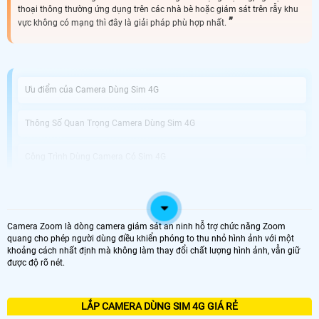
thoại thông thường ứng dụng trên các nhà bè hoặc giám sát trên rẫy khu
vực không có mạng thì đây là giải pháp phù hợp nhất.
Ưu điểm của Camera Dùng Sim 4G
Thông Số Quan Trọng Camera Dùng Sim 4G
Công Trình Dùng Camera Có Sim 4G
Camera An Thành Phát Lắp Camera Dùng Sim 4G Giá Rẻ
Camera Zoom là dòng camera giám sát an ninh hỗ trợ chức năng Zoom
Lắp Camera Dùng Sim 4G là lựa chọn hoàn hảo cho việc giám sát từ xa và bảo
quang cho phép người dùng điều khiển phóng to thu nhỏ hình ảnh với một
vệ an ninh tại những vị trí không có sẵn kết nối wifi. Với thiết kế tiện lợi và tính
khoảng cách nhất định mà không làm thay đổi chất lượng hình ảnh, vẫn giữ
năng nổi bật, đây là giải pháp hiệu quả để quản lý và giám sát căn nhà, cửa
được độ rõ nét.
hàng, văn phòng hay bất kỳ không gian nào khác mà bạn quan tâm. Camera
Dùng Sim 4G hổ trợ sim giúp bạn dễ dàng truy cập và xem hình ảnh từ xa
thông qua ứng dụng điện thoại di động mà không cần phải kết nối qua wifi. ♻️
Nét độc đáo hơn của sản phẩm với khả năng tải dữ liệu qua sim 4G bạn có thể
LẮP CAMERA DÙNG SIM 4G GIÁ RẺ
lưu trữ và sao lưu video một cách dễ dàng.