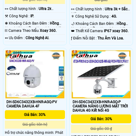
Giá gốc:
️👀 Chất lượng hình :
Ultra 2k .
️👀 Chất lượng hình :
Ultra 3k + Sắc
Nét .
⚒ Công Nghệ :
IP.
⚜️ Công Nghệ Sử Dụng :
4G.
❃ Khoảng Cách Ban Đêm :
Hồng
🌙 Khoảng Cách Ban Đêm :
Hồng
Ngoại 150m Hồng Ngoại Smart IR.
Ngoại 30m Hồng Ngoại Smart IR.
⛓ Camera Theo Mẫu
Xoay 360.
👑 Thiết Kế Camera
IP67 xoay 360.
️↭ Ưu Điểm :
Công Nghệ AI.
️ƒ Điểm Nỗi Bật :
Thu Âm Và Loa.
2645
3138
DH-SD6C3432XB-HNR-AGQ-PV
DH-SD6C3432XB-HNR-AGQ-P
CAMERA DAHUA 4F
CAMERA NĂNG LƯỢNG MẶT TRỜI
DAHUA 4G Kết Nối 4G
Giá Bán: 30%
Giá Bán: 30%
Giá gốc: liên hệ
Giá gốc: 00 ₫
Hỗ trợ chức năng thông minh: Phát