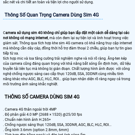
sắc nét và chi tiết an toàn và tiện lợi cho người sử dụng.
Thông Số Quan Trọng Camera Dùng Sim 4G
C
amera sử dụng sim 4G không chỉ giúp bạn lắp đặt một cách dễ dàng tại các
nơi không có mạng internet
, mà còn đem lại sự tiện lợi và linh hoạt trong việc
giám sát. Thông qua tích hợp khe sim 4G camera có khả năng truy cập internet
mà không cần dây cáp, đồng thời hỗ trợ đàm thoại 2 chiều, giúp bạn tự tin giao
tiếp từ xa.
tích hợp mic và loa tăng cường trải nghiệm nghe và nói rõ ràng. Ăng-ten kép
của camera cũng đáng quan trọng với khả năng bắt sóng ổn định hơn, dữ liệu
truyền tải liên tục mà không bị gián đoạn. Chất lượng hình ảnh được với công
nghệ chống ngược sáng cao cấp thực 120dB, SSA, 3DDNR cùng nhiều tính
năng khác như AGC, BLC, HLC, ROI... giúp bạn nhận diện rõ ràng ngay cả trong
môi trường ánh sáng khắc nghiệt.
THÔNG SỐ CAMERA DÙNG SIM 4G
. Camera 4G thân ngoài trời 4MP
. Độ phân giải 4.0 MP (2688 × 1520) @25/30 fps
. Chuẩn nén hình ảnh H.265+
. Chống ngược sáng thực 120dB, SSA, 3DDNR, AGC, BLC, HLC, ROI...
. Ống kính 3.6mm (option 2.8mm, 6mm)
. Tích hợp đèn hồng ngoài và đèn led ánh sáng ấm