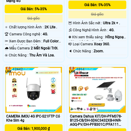
Mạng 4G
Giá Bán: 5%-35%
Giá Bán: 5%-35%
Giá gốc:
Giá gốc:
🦉 Hình Ảnh Sắc nét :
Ultra 2k + .
🔅 Chất lượng hình Ảnh :
2K Lite .
🕉️ Công Nghệ Hình Ảnh :
4G.
🏆 Camera Công nghệ :
4G.
❃ Khi xem thiếu sáng :
Hồng Ngoại
🔦 Xem Được Ban Đêm :
Full Color
150m Có Màu Ban Ðêm.
🎼️ Loại Camera
Xoay 360.
50m Có Màu Ban Ðêm.
🌧️ Mẫu Camera
2 Mắt Ngoài Trời.
️🔈 Chức Năng :
Zoom.
️☣️ Chức Năng :
Thu Âm Và Loa.
12442
1814
CAMERA IMOU 4G IPC-S21FTP Có
Camera Dahua KIT/DH-PFM378-
Khe Sim 4g
B125-CB/DH-SD6C3432XB-HNR-
AGQ-PV/DH-PFB301C/PFA111
Giá Bán: 1,900,000 ₫
4.0MP Trang Bị Khe Sim 4g