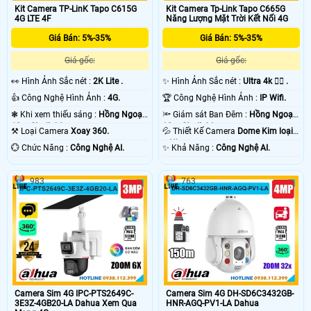
Kit Camera TP-LinK Tapo C615G
Kit Camera Tp-Link Tapo C665G
4G LTE 4F
Năng Lượng Mặt Trời Kết Nối 4G
Giá Bán: 5%-35%
Giá Bán: 5%-35%
Giá gốc:
Giá gốc:
️👀 Hình Ảnh Sắc nét :
2K Lite .
✨ Hình Ảnh Sắc nét :
Ultra 4k 👍🏾 .
👍 Công Nghệ Hình Ảnh :
4G.
🏆 Công Nghệ Hình Ảnh :
IP Wifi.
❃ Khi xem thiếu sáng :
Hồng Ngoại
🔦 Giám sát Ban Đêm :
Hồng Ngoại
10m Starlight.
10m Starlight.
⚒ Loại Camera
Xoay 360.
💦 Thiết Kế Camera
Dome Kim loại
+ Nhựa.
️💮 Chức Năng :
Công Nghệ AI.
️✨ Khả Năng :
Công Nghệ AI.
983
763
Camera Sim 4G IPC-PTS2649C-
Camera Sim 4G DH-SD6C3432GB-
3E3Z-4GB20-LA Dahua Xem Qua
HNR-AGQ-PV1-LA Dahua