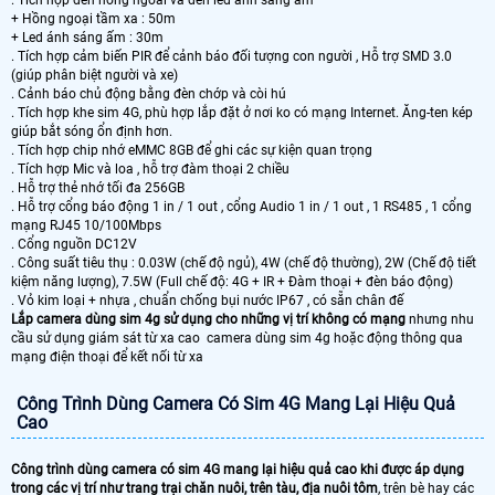
+ Hồng ngoại tầm xa : 50m
+ Led ánh sáng ấm : 30m
. Tích hợp cảm biến PIR để cảnh báo đối tượng con người , Hỗ trợ SMD 3.0
(giúp phân biệt người và xe)
. Cảnh báo chủ động bằng đèn chớp và còi hú
. Tích hợp khe sim 4G, phù hợp lắp đặt ở nơi ko có mạng Internet. Ăng-ten kép
giúp bắt sóng ổn định hơn.
. Tích hợp chip nhớ eMMC 8GB để ghi các sự kiện quan trọng
. Tích hợp Mic và loa , hỗ trợ đàm thoại 2 chiều
. Hỗ trợ thẻ nhớ tối đa 256GB
. Hỗ trợ cổng báo động 1 in / 1 out , cổng Audio 1 in / 1 out , 1 RS485 , 1 cổng
mạng RJ45 10/100Mbps
. Cổng nguồn DC12V
. Công suất tiêu thụ : 0.03W (chế độ ngủ), 4W (chế độ thường), 2W (Chế độ tiết
kiệm năng lượng), 7.5W (Full chế độ: 4G + IR + Đàm thoại + đèn báo động)
. Vỏ kim loại + nhựa , chuẩn chống bụi nước IP67 , có sẵn chân đế
Lắp camera dùng sim 4g sử dụng cho những vị trí không có mạng
nhưng nhu
cầu sử dụng giám sát từ xa cao camera dùng sim 4g hoặc động thông qua
mạng điện thoại để kết nối từ xa
Công Trình Dùng Camera Có Sim 4G Mang Lại Hiệu Quả
Cao
Công trình dùng camera có sim 4G mang lại hiệu quả cao khi được áp dụng
trong các vị trí như trang trại chăn nuôi, trên tàu, địa nuôi tôm
, trên bè hay các