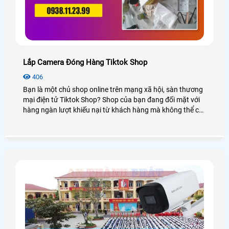
Lắp Camera Đóng Hàng Tiktok Shop
406
Bạn là một chủ shop online trên mạng xã hội, sàn thương
mại điện tử Tiktok Shop? Shop của bạn đang đối mặt với
hàng ngàn lượt khiếu nại từ khách hàng mà không thể có
bằng chứng để kháng nghị? Đừng lo lắng, ngay hôm nay
An Thành Phát xin được mang đến cho các shop một giải
pháp lắp camera đóng hàng Tiktok Shop soi rõ mã vận
đơn và kết hợp với phần mềm quản lý đơn đóng gói, trích
xuất tải video quay quá trình đóng gói trong vài giây