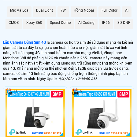
Camera Dùng Sim 4G được trang bị hệ thống báo động chống trộm thông
minh, giúp bạn nhận biết và phát hiện sự can thiệp vào không gian giám sát.
Mic Và Loa
Dual Light
78°
Hồng Ngoại
Full Color
AI
Độ nét cao lên đến 2k cung cấp hình ảnh rõ nét và sắc nét, giúp bạn theo dõi
mọi chi tiết một cách rõ ràng. Với kết nối ổn định và tin cậy, Camera Dùng Sim
CMOS
Xoay 360
Speed Dome
AI Coding
IP66
3D DNR
4G sẽ là trợ thủ đắc lực trong việc bảo vệ và theo dõi an ninh tại các vị trí không
có kết nối wifi. Hãy lựa chọn cho mình một chiếc camera chất lượng để Hoàn
toàn tin cậy an toàn và tiện lợi cho không gian của bạn.
Lắp Camera Dùng Sim 4G
là camera có hô trợ sim để sử dụng mạng 4g kết nối
giám sát từ xa đây là sự lựa chọn hoàn hảo cho việc giám sát từ xa với tính
năng kết nối mạng 4G linh hoạt hỗ trợ các nhà mạng Viettel, Vinaphone,
Mobifone. Với độ phân giải 2K và chuẩn nén h.265+ camera này mang đến
hình ảnh sắc nét và tiết kiệm dung lượng lưu trữ cũng như băng thông khi xem
qua 4G. Khả năng mở rộng thẻ nhớ lên đến 512GB giúp bạn lưu trữ dễ dàng.
camera có sim 4G tính năng báo động chống trộm thông minh giúp bạn an
tâm hơn về an ninh. Ngày Upate:
8/4/2026 12:00:00 AM
11
6
'