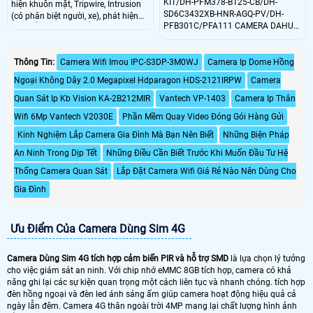
KIT/DH-PFM378-B125-CB/DH-
hiện khuôn mặt, Tripwire, Intrusion
SD6C3432XB-HNR-AGQ-PV/DH-
(có phân biệt người, xe), phát hiện
PFB301C/PFA111 CAMERA DAHUA
vật thể bỏ rơi, vật thể bị lấy mất, di
4G NĂNG LƯỢNG MẶT TRỜI hệ
chuyển nhanh, đỗ xe trái phép, tụ
thống giám sát năng lượng mặt trời
tập đám đông, SMD Plus. Chức
tích hợp (không có pin lithium), tất
Thông Tin:
Camera Wifi Imou IPC-S3DP-3M0WJ
Camera Ip Dome Hồng
năng tuần tra: 300 điểm, 8 tour, 5
cả trong một thiết kế, sử dụng 4G để
pattern, 5 scan, pan, idle motion. Hỗ
Ngoại Không Dây 2.0 Megapixel Hdparagon HDS-2121IRPW
Camera
truyền dữ liệu giám sát và năng
trợ chức năng Auto Tracking theo
lượng mặt trời thành năng lượng,
Quan Sát Ip Kb Vision KA-2B212MIR
Vantech VP-1403
Camera Ip Thân
đối tượng
cài đặt dễ dàng/nhanh chóng và có
Wifi 6Mp Vantech V2030E
Phần Mềm Quay Video Đóng Gói Hàng Gửi
thể tiết kiệm hệ thống dây điện ở
mức độ lớn nhất. KIT/DH-PFM378-
Kinh Nghiệm Lắp Camera Gia Đình Mà Bạn Nên Biết
Những Biện Pháp
B125-CB/DH-SD6C3432XB-HNR-
An Ninh Trong Dịp Tết
Những Điều Cần Biết Trước Khi Muốn Đầu Tư Hệ
AGQ-PV/DH-PFB301C/PFA111
CAMERA DAHUA 4G NĂNG LƯỢNG
Thống Camera Quan Sát
Lắp Đặt Camera Wifi Giá Rẻ Nào Nên Dùng Cho
MẶT TRỜI sở hữu thiết kế cũng như
Gia Đình
chất lượng tuyệt vời không điểm chê
Ưu Điểm Của Camera Dùng Sim 4G
Camera Dùng Sim 4G tích hợp cảm biến PIR và hỗ trợ SMD
là lựa chọn lý tưởng
cho việc giám sát an ninh. Với chip nhớ eMMC 8GB tích hợp, camera có khả
năng ghi lại các sự kiện quan trọng một cách liên tục và nhanh chóng. tích hợp
đèn hồng ngoại và đèn led ánh sáng ấm giúp camera hoạt động hiệu quả cả
ngày lẫn đêm. Camera 4G thân ngoài trời 4MP mang lại chất lượng hình ảnh