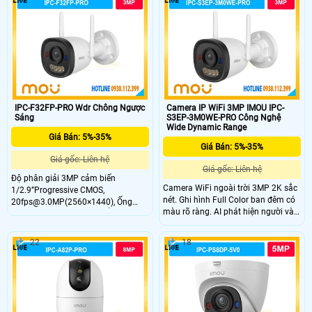
IPC-F32FP-PRO Wdr Chông Ngược
Camera IP WiFi 3MP IMOU IPC-
Sáng
S3EP-3M0WE-PRO Công Nghệ
Wide Dynamic Range
Giá Bán: 5%-35%
Giá Bán: 5%-35%
Giá gốc: Liên hệ
Giá gốc: Liên hệ
Độ phân giải 3MP cảm biến
Camera WiFi ngoài trời 3MP 2K sắc
1/2.9”Progressive CMOS,
nét. Ghi hình Full Color ban đêm có
20fps@3.0MP(2560×1440), Ống
màu rõ ràng. AI phát hiện người và
kính cố định 2.8mm, Chuẩn nén
phương tiện chính xác. Báo động
H.265, Chế độ ngày đêm(ICR),
chủ động bằng còi 110dB và đèn
chống ngược sáng HDR Tích hợp
22
18
chớp.
mic,Hỗ trợ công nghệ thông minh:
Phát hiện chuyển động, phát hiện
con người. Hỗ trợ khe cắm thẻ nhớ
Micro SD lên đến 512GB