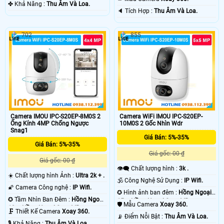
️✤ Khả Năng :
Thu Âm Và Loa.
️🔈 Tích Hợp :
Thu Âm Và Loa.
702
855
Camera IMOU IPC-S20EP-8M0S 2
Camera WiFi IMOU IPC-S20EP-
Ống Kính 4MP Chống Ngược
10M0S 2 Gốc Nhìn Wdr
Snag1
Giá Bán: 5%-35%
Giá Bán: 5%-35%
Giá gốc: 00 ₫
Giá gốc: 00 ₫
👁️‍🗨 Chất lượng hình :
3k .
☀️ Chất lượng hình Ảnh :
Ultra 2k + .
🕉️ Công Nghệ Sử Dụng :
IP Wifi.
🌠 Camera Công nghệ :
IP Wifi.
✪ Hình ảnh ban đêm :
Hồng Ngoại
✪ Tầm Nhìn Ban Đêm :
Hồng Ngoại
15m Hồng Ngoại Smart IR.
🛡 Mẫu Camera
Xoay 360.
10m Hồng Ngoại Smart IR.
🗜️ Thiết Kế Camera
Xoay 360.
️📡 Điểm Nỗi Bật :
Thu Âm Và Loa.
️🎙 Khả Năng :
Thu Âm Và Loa.