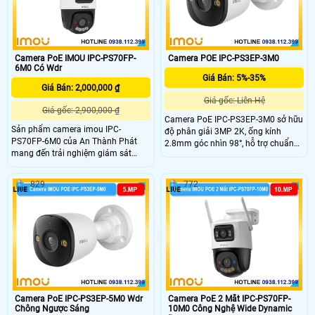
Camera PoE IMOU IPC-PS70FP-
Camera POE IPC-PS3EP-3M0
6M0 Có Wdr
Giá Bán: 5%-35%
Giá Bán: 2,000,000 ₫
Giá gốc: Liên Hệ
Giá gốc: 2,900,000 ₫
Camera PoE IPC-PS3EP-3M0 sở hữu
Sản phẩm camera imou IPC-
độ phân giải 3MP 2K, ống kính
PS70FP-6M0 của An Thành Phát
2.8mm góc nhìn 98°, hỗ trợ chuẩn
mang đến trải nghiệm giám sát
nén H.265 và tầm nhìn ban đêm
toàn diện với khả năng ghi hình sắc
30m với LED + hồng ngoại. Tích hợp
nét, âm thanh rõ ràng và cảnh báo
mic – loa đàm thoại 2 chiều, hỗ trợ
829
772
an ninh chủ động.
thẻ nhớ 512GB, kết nối PoE và đạt
chuẩn chống nước IP67.
Camera PoE IPC-PS3EP-5M0 Wdr
Camera PoE 2 Mắt IPC-PS70FP-
Chông Ngược Sáng
10M0 Công Nghệ Wide Dynamic