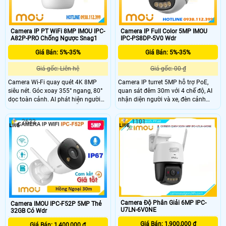
Camera IP PT WiFi 8MP IMOU IPC-
Camera IP Full Color 5MP IMOU
A82P-PRO Chống Ngược Snag1
IPC-PS8DP-5V0 Wdr
Giá Bán: 5%-35%
Giá Bán: 5%-35%
Giá gốc: Liên hệ
Giá gốc: 00 ₫
Camera Wi-Fi quay quét 4K 8MP
Camera IP turret 5MP hỗ trợ PoE,
siêu nét. Góc xoay 355° ngang, 80°
quan sát đêm 30m với 4 chế độ, AI
dọc toàn cảnh. AI phát hiện người
nhận diện người và xe, đèn cảnh
và thú cưng chính xác. Hỗ trợ nhìn
báo nhấp nháy, chống nước IP67.
đêm Full-color thông minh. Đàm
2632
1101
thoại 2 chiều tiện lợi từ xa. Gọi điện
1 chạm về điện thoại tiện lợi. Kết nối
Wi-Fi 6 băng tần kép ổn định. Hỗ trợ
khe thẻ nhớ lên đến 512GB.
Camera Độ Phân Giải 6MP IPC-
Camera IMOU IPC-F52P 5MP Thẻ
U7LN-6V0NE
32GB Có Wdr
Giá Bán: 1,900,000 ₫
Giá Bán: 1,400,000 ₫