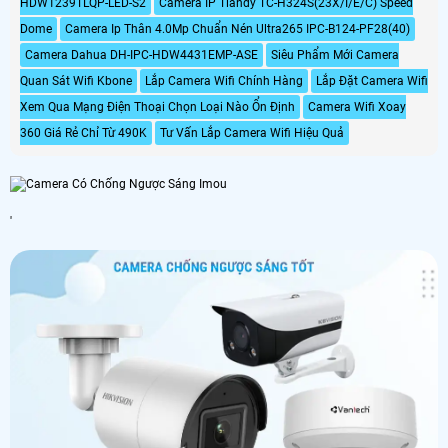
HDW1239TLQP-LED-S2
Camera IP Tiandy TC-H324S(23X/I/E/C) Speed
Dome
Camera Ip Thân 4.0Mp Chuẩn Nén Ultra265 IPC-B124-PF28(40)
Camera Dahua DH-IPC-HDW4431EMP-ASE
Siêu Phẩm Mới Camera
Quan Sát Wifi Kbone
Lắp Camera Wifi Chính Hàng
Lắp Đặt Camera Wifi
Xem Qua Mạng Điện Thoại Chọn Loại Nào Ổn Định
Camera Wifi Xoay
360 Giá Rẻ Chỉ Từ 490K
Tư Vấn Lắp Camera Wifi Hiệu Quả
'