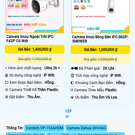
Camera Imou Ngoài Trời IPC-
Camera Imou Bóng Đèn IPC-S6DP-
F42P Có Wdr
3M0WEB
Giá Bán: 1,400,000 ₫
Giá Bán: 1,200,000 ₫
Giá gốc: 1,700,000 ₫
Giá gốc: 1,500,000 ₫
️⚡ Hình ảnh chất lượng :
Ultra 2k + .
👁️‍🗨 Độ Phân giải :
2K Lite .
🤖️ Sử dụng công nghệ :
IP Wifi.
🏆 Tích hợp công nghệ :
IP Wifi.
💥 Xem Được Ban Đêm :
Hồng
🌔 Khoảng Cách Ban Đêm :
Hồng
Ngoại 30m Hồng Ngoại Smart IR.
Ngoại 25m Hồng Ngoại Smart IR.
💢 Camera Thiết Kế
Thân Plastic.
⛓ Camera Theo Mẫu
Plastic.
️⌘ Đặt Điểm :
Thu Âm.
️💎 Ưu Điểm :
Thu Âm Và Loa.
1
2
3
⫸
Thông Tin:
Vantech VP-153AHDM
Camera Dahua DH-HAC-