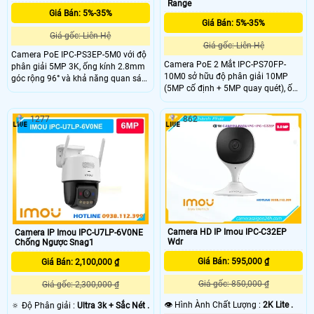
Range
Giá Bán: 5%-35%
Giá Bán: 5%-35%
Giá gốc: Liên Hệ
Giá gốc: Liên Hệ
Camera PoE IPC-PS3EP-5M0 với độ
Camera PoE 2 Mắt IPC-PS70FP-
phân giải 5MP 3K, ống kính 2.8mm
10M0 sở hữu độ phân giải 10MP
góc rộng 96° và khả năng quan sát
(5MP cố định + 5MP quay quét), ống
đêm 30m với hồng ngoại + LED giúp
kính 3.6mm góc nhìn 76°. Tầm nhìn
theo dõi rõ cả ngày lẫn đêm. IPC-
ban đêm 30m với LED + hồng ngoại,
PS3EP-5M0 cũng tích hợp mic, loa
1277
862
mic – loa tích hợp, AI phát hiện
hỗ trợ đàm thoại 2 chiều, phát hiện
người, phương tiện, xâm nhập và
người – phương tiện và lưu trữ thẻ
Smart Tracking. Hỗ trợ thẻ MicroSD
MicroSD đến 512GB.
512GB, kết nối PoE.
Camera HD IP Imou IPC-C32EP
Camera IP Imou IPC-U7LP-6V0NE
Wdr
Chống Ngược Snag1
Giá Bán: 595,000 ₫
Giá Bán: 2,100,000 ₫
Giá gốc: 850,000 ₫
Giá gốc: 2,300,000 ₫
👁 Hình Ành Chất Lượng :
2K Lite .
🔅 Độ Phân giải :
Ultra 3k + Sắc Nét .