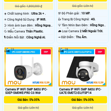
Giá gốc: Liên hệ
Giá gốc: 1,800,000 ₫
💯 Độ Phân giải :
10 MP.
☀️ Chất lượng hình :
Ultra 2k + .
👍 Trang Bị Công Nghệ :
4G.
✳️ Công Nghệ Sử Dụng :
IP Wifi.
💡 Tầm Nhìn Ban Đêm :
Hồng Ngoại
🌛 Hình ảnh ban đêm :
Hồng Ngoại
10m Hồng Ngoại SMD.
30m Hồng Ngoại SMD.
🌧️ Loại Camera
2 Mắt Ngoài Trời.
💦 Mẫu Camera
Thân Plastic.
️⇝ Đặt Điểm :
Thu Âm.
️🎙 Điểm Nỗi Bật :
Công Nghệ AI.
23
28
Camera IP WiFi 5MP IMOU IPC-
Camera IP WiFi 5MP IMOU IPC-
S3EP-5M0WE-PRO Có Wdr
UA7E-5M0T2-EU/FSP14
Giá Bán: 5%-35%
Giá Bán: 5%-35%
Giá gốc: Liên hệ
Giá gốc: Liên hệ