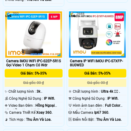
702
2688
Camera IMOU WiFi IPC-S2EP-5R1S
Camera IP WIFI IMOU IPC-S7XFP-
Gọi Video 1 Chạm Có Wdr
8U0WED
Giá Bán: 5%-35%
Giá Bán: 5%-35%
Giá gốc: 00 ₫
Giá gốc: 00 ₫
✨ Chất lượng hình :
3k .
🔆 Chất lượng hình :
Ultra 4k 👍🏾 .
🕉️ Công Nghệ Sử Dụng :
IP Wifi.
⚒ Công Nghệ Sử Dụng :
IP Wifi.
❈ Video Ban Đêm :
Hồng Ngoại
💡 Hình ảnh ban đêm :
Full Color
15m Hồng Ngoại SMD.
30m Có Màu Ban Ðêm.
🔩 Camera Thiết Kế
Xoay 360.
🎲 Mẫu Camera
Ip67 360.
️📡 Tích Hợp :
Thu Âm Và Loa.
️🆑 Điểm Nỗi Bật :
Thu Âm Và Loa.