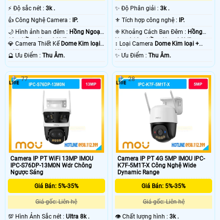
️⚡ Độ sắc nét :
3k .
✨ Độ Phân giải :
3k .
👍 Công Nghệ Camera :
IP.
⚜️ Tích hợp công nghệ :
IP.
🌙 Hình ảnh ban đêm :
Hồng Ngoại
❈ Khoảng Cách Ban Đêm :
Hồng
10m Hồng Ngoại SMD.
Ngoại 10m Hồng Ngoại SMD.
💎 Camera Thiết Kế
Dome Kim loại
↕️ Loại Camera
Dome Kim loại +
+ Nhựa.
Nhựa.
️🔮 Ưu Điểm :
Thu Âm.
️✨ Ưu Điểm :
Thu Âm.
77
28
Camera IP PT WiFi 13MP IMOU
Camera IP PT 4G 5MP IMOU IPC-
IPC-S76DP-13M0N Wdr Chông
K7F-5M1T-X Công Nghệ Wide
Ngược Sáng
Dynamic Range
Giá Bán: 5%-35%
Giá Bán: 5%-35%
Giá gốc: Liên hệ
Giá gốc: Liên hệ
💯 Hình Ảnh Sắc nét :
Ultra 8k .
👁 Chất lượng hình :
3k .