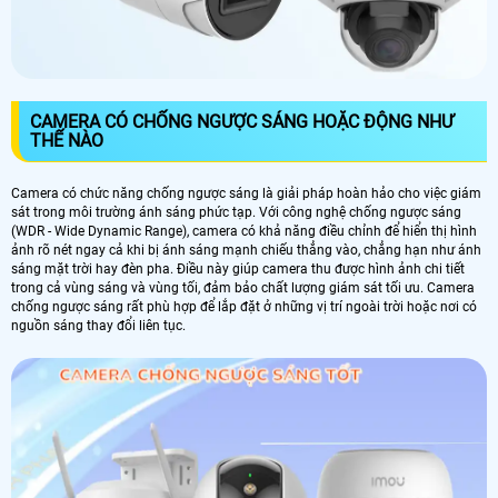
CAMERA CÓ CHỐNG NGƯỢC SÁNG HOẶC ĐỘNG NHƯ
THẾ NÀO
Camera có chức năng chống ngược sáng là giải pháp hoàn hảo cho việc giám
sát trong môi trường ánh sáng phức tạp. Với công nghệ chống ngược sáng
(WDR - Wide Dynamic Range), camera có khả năng điều chỉnh để hiển thị hình
ảnh rõ nét ngay cả khi bị ánh sáng mạnh chiếu thẳng vào, chẳng hạn như ánh
sáng mặt trời hay đèn pha. Điều này giúp camera thu được hình ảnh chi tiết
trong cả vùng sáng và vùng tối, đảm bảo chất lượng giám sát tối ưu. Camera
chống ngược sáng rất phù hợp để lắp đặt ở những vị trí ngoài trời hoặc nơi có
nguồn sáng thay đổi liên tục.