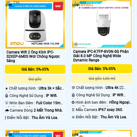
736
989
Camera IPC-K7FP-8V0N Độ Phân
Camera Wifi 2 Ống Kính IPC-
Giải 8.0 MP Công Nghệ Wide
S2XEP-6M0S Wdr Chông Ngược
Dynamic Range
Sáng
Giá Bán: 5%-35%
Giá Bán: 5%-35%
Giá gốc: Liên Hệ
Giá gốc:
💯 Chất lượng hình :
Ultra 4k 👍🏾 .
☀️ Chất lượng hình :
Ultra 3k + Sắc
Nét .
🤖️ Công Nghệ Sử Dụng :
IP Wifi
🤖️ Công Nghệ Sử Dụng :
IP Wifi.
POE.
✪ Hình ảnh ban đêm :
Hồng Ngoại
💡 Nhìn Ban Đêm :
Full Color 15m
30m Hồng Ngoại SMD.
Có Màu Ban Ðêm.
♊ Mẫu Camera
IP67 xoay 360.
🌧️ Camera Dòng
2 Mắt Trong Nhà.
️☣️ Điểm Nỗi Bật :
Thu Âm Và Loa.
️ƒ Điểm Nỗi Bật :
Thu Âm Và Loa.
899
2048