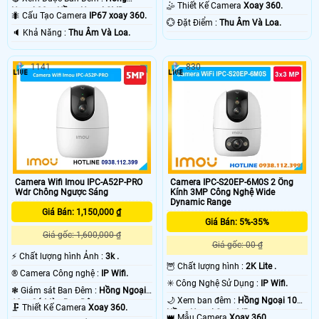
10m Có Màu Ban Ðêm.
🤹 Thiết Kế Camera
Xoay 360.
Ngoại 30m Hồng Ngoại SMD.
🐜 Cấu Tạo Camera
IP67 xoay 360.
️💮 Đặt Điểm :
Thu Âm Và Loa.
️🔈 Khả Năng :
Thu Âm Và Loa.
1141
830
Camera Wifi Imou IPC-A52P-PRO
Camera IPC-S20EP-6M0S 2 Ống
Wdr Chông Ngược Sáng
Kính 3MP Công Nghệ Wide
Dynamic Range
Giá Bán: 1,150,000 ₫
Giá Bán: 5%-35%
Giá gốc: 1,600,000 ₫
Giá gốc: 00 ₫
️⚡ Chất lượng hình Ảnh :
3k .
🦉 Chất lượng hình :
2K Lite .
®️ Camera Công nghệ :
IP Wifi.
✳️ Công Nghệ Sử Dụng :
IP Wifi.
❃ Giám sát Ban Đêm :
Hồng Ngoại
🌙 Xem ban đêm :
Hồng Ngoại 10m
10m Có Màu Ban Ðêm.
🗜️ Thiết Kế Camera
Xoay 360.
Hồng Ngoại Smart IR.
👑 Mẫu Camera
Xoay 360.