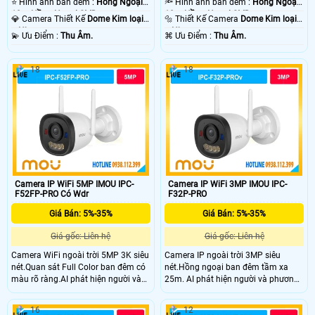
⭐ Hình ảnh ban đêm :
Hồng Ngoại
🔦 Hình ảnh ban đêm :
Hồng Ngoại
10m Hồng Ngoại SMD.
10m Hồng Ngoại SMD.
💎 Camera Thiết Kế
Dome Kim loại
🔩 Thiết Kế Camera
Dome Kim loại
+ Nhựa.
+ Nhựa.
️💫 Ưu Điểm :
Thu Âm.
️⌘ Ưu Điểm :
Thu Âm.
18
18
Camera IP WiFi 5MP IMOU IPC-
Camera IP WiFi 3MP IMOU IPC-
F52FP-PRO Có Wdr
F32P-PRO
Giá Bán: 5%-35%
Giá Bán: 5%-35%
Giá gốc: Liên hệ
Giá gốc: Liên hệ
Camera WiFi ngoài trời 5MP 3K siêu
Camera IP ngoài trời 3MP siêu
nét.Quan sát Full Color ban đêm có
nét.Hồng ngoại ban đêm tầm xa
màu rõ ràng.AI phát hiện người và
25m. AI phát hiện người và phương
phương tiện chính xác.Tích hợp đèn
tiện thông minh.Cảnh báo đèn đỏ –
cảnh báo xanh đỏ chống đột nhập.
xanh tăng tính răn đe.
16
12