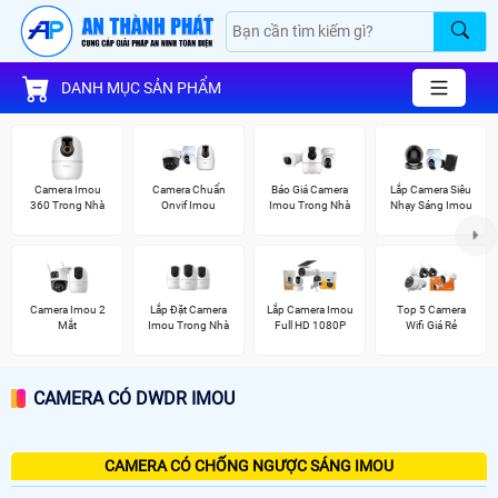
DANH MỤC SẢN PHẨM
Camera Imou
Camera Chuẩn
Báo Giá Camera
Lắp Camera Siêu
360 Trong Nhà
Onvif Imou
Imou Trong Nhà
Nhạy Sáng Imou
Camera Imou 2
Lắp Đặt Camera
Lắp Camera Imou
Top 5 Camera
Mắt
Imou Trong Nhà
Full HD 1080P
Wifi Giá Rẻ
CAMERA CÓ DWDR IMOU
CAMERA CÓ CHỐNG NGƯỢC SÁNG IMOU