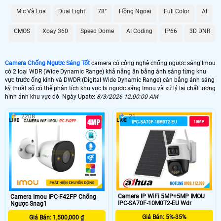
Mic Và Loa
Dual Light
78°
Hồng Ngoại
Full Color
AI
CMOS
Xoay 360
Speed Dome
AI Coding
IP66
3D DNR
Camera Chống Ngược Sáng Tốt
camera có công nghệ chống ngược sáng Imou
có 2 loại WDR (Wide Dynamic Range) khả năng ân bằng ánh sáng từng khu
vực trước ống kính và DWDR (Digital Wide Dynamic Range) cân bằng ánh sáng
kỹ thuật số có thể phân tích khu vực bị ngược sáng Imou và xử lý lại chất lượng
hình ảnh khu vực đó. Ngày Upate:
8/3/2026 12:00:00 AM
2208
21
Camera IP WiFi 5MP+5MP IMOU
Camera Imou IPC-F42FP Chống
IPC-SA70F-10M0T2-EU Wdr
Ngược Snag1
Giá Bán: 5%-35%
Giá Bán: 1,500,000 ₫