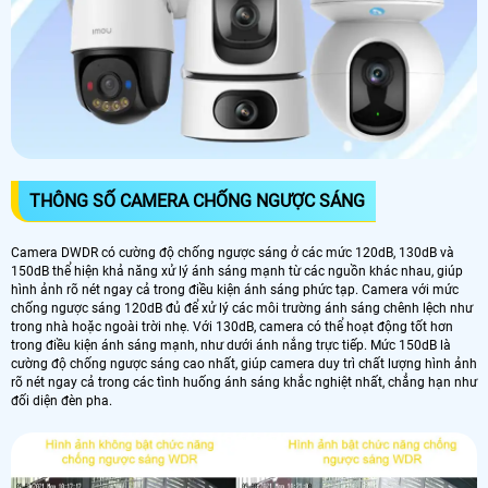
THÔNG SỐ CAMERA CHỐNG NGƯỢC SÁNG
Camera DWDR có cường độ chống ngược sáng ở các mức 120dB, 130dB và
150dB thể hiện khả năng xử lý ánh sáng mạnh từ các nguồn khác nhau, giúp
hình ảnh rõ nét ngay cả trong điều kiện ánh sáng phức tạp. Camera với mức
chống ngược sáng 120dB đủ để xử lý các môi trường ánh sáng chênh lệch như
trong nhà hoặc ngoài trời nhẹ. Với 130dB, camera có thể hoạt động tốt hơn
trong điều kiện ánh sáng mạnh, như dưới ánh nắng trực tiếp. Mức 150dB là
cường độ chống ngược sáng cao nhất, giúp camera duy trì chất lượng hình ảnh
rõ nét ngay cả trong các tình huống ánh sáng khắc nghiệt nhất, chẳng hạn như
đối diện đèn pha.