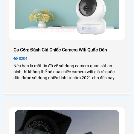
Cs-C6n: Đánh Giá Chiếc Camera Wifi Quốc Dân
8204
Nếu bạn là một tín đồ về sử dụng camera quan sát an
ninh thì không thể bỏ qua chiếc camera wifi giá rẻ quốc
dân được sử dụng nhiều tính từ năm 2021 cho đến nay.
Vậy camera Ezviz CS-C6N có thật sự tốt và hiệu quả như
lời đồn? Để biết thêm chi tiết mời bạn xem qua bài viết
đánh giá camera CS-C6N dưới đây nhé!