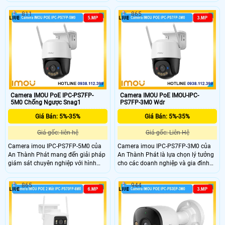
chiều nhanh chóng. Với khả năng
nét, âm thanh tích hợp và cảnh báo
quan sát ban đêm sáng rõ tầm nhìn
chủ động, giúp bảo vệ an ninh cho
811
865
xa và âm thanh trung thực camera
ngôi nhà và văn phòng của bạn một
giúp bạn dễ dàng trò chuyện và
cách chuyên nghiệp.
kiểm soát an ninh dù ở bất kỳ đâu.
Lựa chọn lý tưởng cho gia đình, văn
phòng và cửa hàng.
Camera IMOU PoE IPC-PS7FP-
Camera IMOU PoE IMOU-IPC-
5M0 Chống Ngược Snag1
PS7FP-3M0 Wdr
Giá Bán: 5%-35%
Giá Bán: 5%-35%
Giá gốc: liên hệ
Giá gốc: Liên Hệ
Camera imou IPC-PS7FP-5M0 của
Camera imou IPC-PS7FP-3M0 của
An Thành Phát mang đến giải pháp
An Thành Phát là lựa chọn lý tưởng
giám sát chuyên nghiệp với hình
cho các doanh nghiệp và gia đình
ảnh sắc nét, âm thanh hai chiều và
muốn có hệ thống giám sát thông
cảnh báo chủ động, giúp bảo vệ an
minh, dễ lắp đặt, kết hợp nhiều chức
865
944
ninh toàn diện cho ngôi nhà và
năng trong một sản phẩm duy nhất.
doanh nghiệp của bạn.