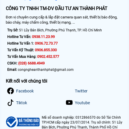
CÔNG TY TNHH TM-DV ĐẦU TƯ AN THÀNH PHÁT
Đơn vị chuyên cung cấp & lắp đặt camera quan sát, thiết bị báo động,
báo cháy, máy chấm công, thiết bị mạng, ...
Trụ Sở:
51 Lũy Bán Bích, Phường Phú Thạnh, TP. Hồ Chí Minh
0938.11.23.99
Hotline Tư Vấn:
0906.72.73.77
Hotline Tư Vấn 1:
0906.855.330
Tư Vấn Kỹ Thuật:
0902.452.577
Tư Vấn Mua Hàng:
(028) 6688.4949
CSKH:
Email:
congngheanthanhphat@gmail.com
Kết nối với chúng tôi
Facebook
Twitter
Tiktok
Youtube
Mã số doanh nghiệp: 0312866570 do Sở Tài Chính
TP.HCM cấp ngày 23/07/2014. Trụ sở chính: 51 Lũy
Bán Bích, Phường Phú Thạnh, Thành Phố Hồ Chí