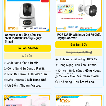
IPC-F42FEP Wifi Imou Giá Rẻ Chất
Camera WIfi 2 Ống Kính IPC-
Lượng Cao Wdr
S2XEP-10M0S Chống Ngược
Snag1
Giá Bán: 30%
Giá Bán: 5%-35%
Giá gốc: 2,400,000 ₫
Giá gốc:
☀️ Hình ảnh chất lượng :
Ultra 2k .
✨ Chất lượng hình :
10 MP.
⚜️ Công Nghệ Hình Ảnh :
IP Wifi.
👍 Công Nghệ Sử Dụng :
IP Wifi.
⭐ Khi xem thiếu sáng :
Hồng Ngoại
💥 Nhìn Ban Đêm :
Full Color 15m
15m Starlight.
🤹 Camera Theo Mẫu
Thân Plastic.
Có Màu Ban Ðêm.
🎲 Mẫu Camera
2 Mắt Trong Nhà.
️💮 Khả Năng :
Thu Âm Và Loa.
️💠 Ưu Điểm :
Thu Âm Và Loa.
2501
1937