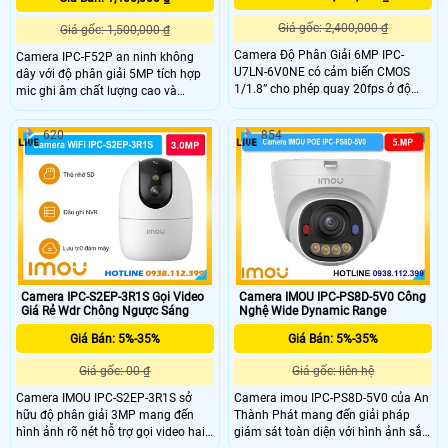
Giá gốc: 2,400,000 ₫
Giá gốc: 1,500,000 ₫
Camera Độ Phân Giải 6MP IPC-
Camera IPC-F52P an ninh không
U7LN-6V0NE có cảm biến CMOS
dây với độ phân giải 5MP tích hợp
1/1.8” cho phép quay 20fps ở độ
mic ghi âm chất lượng cao và
phân giải 3200×1800 ống kính
chuẩn nén H.265 tiết kiệm băng
3.6mm tạo góc nhìn ngang 89° hỗ
thông. Camera hỗ trợ tầm nhìn ban
620
854
trợ quay quét ngang 0-340° dọc 0-
đêm lên đến 30m, kết nối Wi-Fi 6
90° LED ấm ban đêm ánh sáng màu
mạnh mẽ và tính năng phát hiện
tầm xa 30m tích hợp mic loa đàm
con người thông minh. Với chuẩn
thoại hai chiều giúp giám sát rõ
IP67 camera đảm bảo hoạt động
ràng trong đêm tối.
bền bỉ trong mọi điều kiện thời tiết
Camera IPC-S2EP-3R1S Gọi Video
Camera IMOU IPC-PS8D-5V0 Công
Giá Rẻ Wdr Chông Ngược Sáng
Nghệ Wide Dynamic Range
Giá Bán: 5%-35%
Giá Bán: 5%-35%
Giá gốc: 00 ₫
Giá gốc: liên hệ
Camera IMOU IPC-S2EP-3R1S sở
Camera imou IPC-PS8D-5V0 của An
hữu độ phân giải 3MP mang đến
Thành Phát mang đến giải pháp
hình ảnh rõ nét hỗ trợ gọi video hai
giám sát toàn diện với hình ảnh sắc