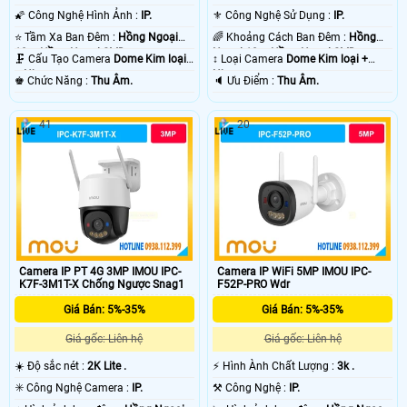
🌠 Công Nghệ Hình Ảnh :
IP.
⚜️ Công Nghệ Sử Dụng :
IP.
⭐ Tầm Xa Ban Đêm :
Hồng Ngoại
🌈 Khoảng Cách Ban Đêm :
Hồng
10m Hồng Ngoại SMD.
Ngoại 10m Hồng Ngoại SMD.
🗜️ Cấu Tạo Camera
Dome Kim loại
↕️ Loại Camera
Dome Kim loại +
+ Nhựa.
Nhựa.
️♚ Chức Năng :
Thu Âm.
️🔈 Ưu Điểm :
Thu Âm.
41
20
Camera IP PT 4G 3MP IMOU IPC-
Camera IP WiFi 5MP IMOU IPC-
K7F-3M1T-X Chống Ngược Snag1
F52P-PRO Wdr
Giá Bán: 5%-35%
Giá Bán: 5%-35%
Giá gốc: Liên hệ
Giá gốc: Liên hệ
☀️ Độ sắc nét :
2K Lite .
️⚡ Hình Ành Chất Lượng :
3k .
✳️ Công Nghệ Camera :
IP.
⚒ Công Nghệ :
IP.