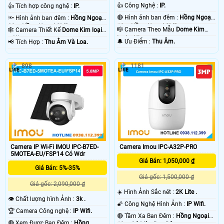
👍 Công Nghệ :
IP.
👍 Tích hợp công nghệ :
IP.
🔴 Hình ảnh ban đêm :
Hồng Ngoại
🔦 Hình ảnh ban đêm :
Hồng Ngoại
10m Hồng Ngoại SMD.
30m Hồng Ngoại SMD.
🎼️ Camera Theo Mẫu
Dome Kim
🕸️ Camera Thiết Kế
Dome Kim loại
loại + Nhựa.
+ Nhựa.
️🔔 Ưu Điểm :
Thu Âm.
️📢 Tích Hợp :
Thu Âm Và Loa.
898
1181
Camera IP Wi-Fi IMOU IPC-B7ED-
Camera Imou IPC-A32P-PRO
5MOTEA-EU/FSP14 Có Wdr
Giá Bán: 1,050,000 ₫
Giá Bán: 5%-35%
Giá gốc: 1,500,000 ₫
Giá gốc: 2,090,000 ₫
☀️ Hình Ảnh Sắc nét :
2K Lite .
👁 Chất lượng hình Ảnh :
3k .
🌠 Công Nghệ Hình Ảnh :
IP Wifi.
🏆 Camera Công nghệ :
IP Wifi.
🔴 Tầm Xa Ban Đêm :
Hồng Ngoại
🔴 Xem Được Ban Đêm :
Hồng