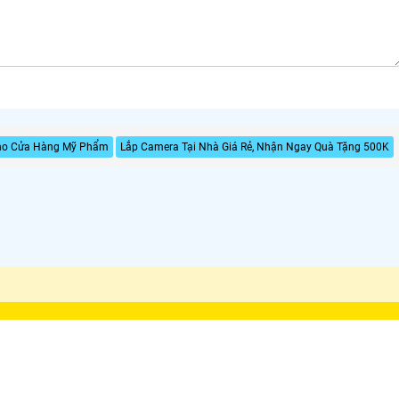
ho Cửa Hàng Mỹ Phẩm
Lắp Camera Tại Nhà Giá Rẻ, Nhận Ngay Quà Tặng 500K