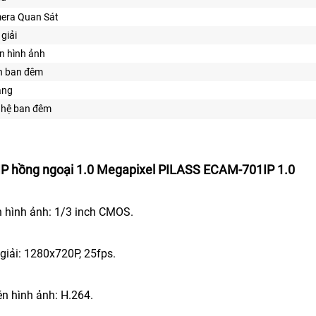
era Quan Sát
giải
n hình ảnh
n ban đêm
ăng
ghệ ban đêm
P hồng ngoại 1.0 Megapixel PILASS ECAM-701IP 1.0
n hình ảnh: 1/3 inch CMOS.
giải: 1280x720P, 25fps.
én hình ảnh: H.264.