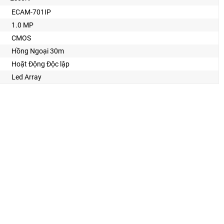
ECAM-701IP
1.0 MP
CMOS
Hồng Ngoại 30m
Hoặt Động Độc lập
Led Array