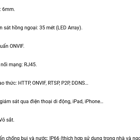
h: 6mm.
n sát hồng ngoại: 35 mét (LED Array).
huẩn ONVIF.
t nối mạng: RJ45.
giao thức: HTTP, ONVIF, RTSP, P2P, DDNS…
giám sát qua điện thoại di động, iPad, iPhone…
 Vỏ sắt.
ẩn chống bụi và nước: IP66 (thích hợp sử dụng trong nhà và ngoà