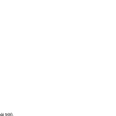
i trời).