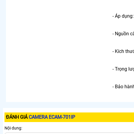
- Áp dụng:
- Nguồn c
- Kích thư
- Trọng lư
- Bảo hành
ĐÁNH GIÁ
CAMERA ECAM-701IP
Nội dung: