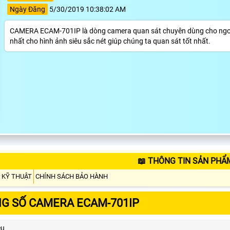
Ngày Đăng
5/30/2019 10:38:02 AM
CAMERA ECAM-701IP là dòng camera quan sát chuyên dùng cho ngoài 
nhất cho hình ảnh siêu sắc nét giúp chúng ta quan sát tốt nhất.
📖 THÔNG TIN SẢN PHẨ
 KỸ THUẬT
CHÍNH SÁCH BẢO HÀNH
G SỐ CAMERA ECAM-701IP
ệu