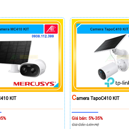
C
410 KIT
Amera TapoC410 KIT
35%
Giá bán: 5%-35%
Giá Gốc: Liên Hệ