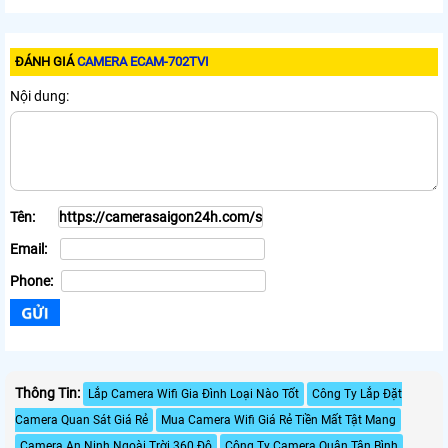
ĐÁNH GIÁ
CAMERA ECAM-702TVI
Nội dung:
Tên:
Email:
Phone:
Thông Tin:
Lắp Camera Wifi Gia Đình Loại Nào Tốt
Công Ty Lắp Đặt
Camera Quan Sát Giá Rẻ
Mua Camera Wifi Giá Rẻ Tiền Mất Tật Mang
Camera An Ninh Ngoài Trời 360 Độ
Công Ty Camera Quận Tân Bình