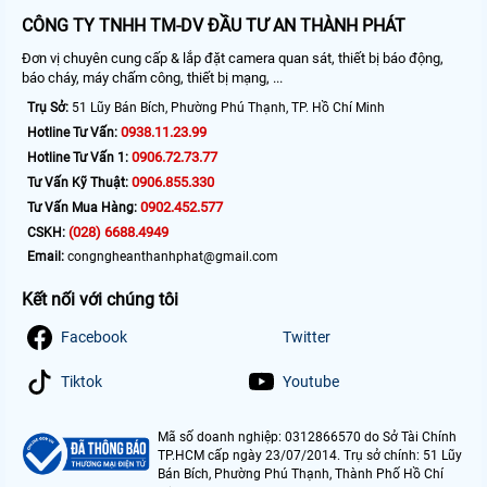
CÔNG TY TNHH TM-DV ĐẦU TƯ AN THÀNH PHÁT
Đơn vị chuyên cung cấp & lắp đặt camera quan sát, thiết bị báo động,
báo cháy, máy chấm công, thiết bị mạng, ...
Trụ Sở:
51 Lũy Bán Bích, Phường Phú Thạnh, TP. Hồ Chí Minh
0938.11.23.99
Hotline Tư Vấn:
0906.72.73.77
Hotline Tư Vấn 1:
0906.855.330
Tư Vấn Kỹ Thuật:
0902.452.577
Tư Vấn Mua Hàng:
(028) 6688.4949
CSKH:
Email:
congngheanthanhphat@gmail.com
Kết nối với chúng tôi
Facebook
Twitter
Tiktok
Youtube
Mã số doanh nghiệp: 0312866570 do Sở Tài Chính
TP.HCM cấp ngày 23/07/2014. Trụ sở chính: 51 Lũy
Bán Bích, Phường Phú Thạnh, Thành Phố Hồ Chí