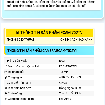
ngoài trời, nhà xưởng,khu công nghiệp, văn phòng...với công nghệ mới
nhất cho hình ảnh siêu sắc nét giúp chúng ta quan sát tốt nhất.
📖 THÔNG TIN SẢN PHẨM ECAM-702TVI
THÔNG SỐ KỸ THUẬT
CHÍNH SÁCH BẢO HÀNH
THÔNG TIN SẢN PHẨM CAMERA ECAM-702TVI
🎇 Hãng Sản Xuất
Escort
🔗 Model Camera Quan Sát
ECAM-702TVI
🦉 Độ phân giải
1.3 MP
🕉️ Công nghệ
AHD CVI TVI BCS
™️ Cảm biến hình ảnh
CMOS
❃ Tầm nhìn ban đêm
Hồng Ngoại 30m
🔔 Chức năng
Thu hình Ổn Định
️🏅️ Công nghệ ban đêm
Led Array