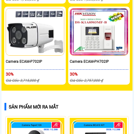
Camera ECAM-P702IP
Camera ECAM-PH702IP
30%
30%
Giá Gốc: 3,715,000 ₫
Giá Gốc: 2,757,000 ₫
SẢN PHẨM MỚI RA MẮT