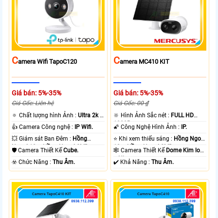
C
C
Amera Wifi TapoC120
Amera MC410 KIT
Giá bán: 5%-35%
Giá bán: 5%-35%
Giá Gốc: Liên hệ
Giá Gốc: 00 ₫
🔅 Chất lượng hình Ảnh :
Ultra 2k +
🔆 Hình Ảnh Sắc nét :
FULL HD
.
1080P .
👍 Camera Công nghệ :
IP Wifi.
🌠 Công Nghệ Hình Ảnh :
IP.
💥 Giám sát Ban Đêm :
Hồng
⭐ Khi xem thiếu sáng :
Hồng Ngoại
Ngoại 10m Hồng Ngoại SMD.
10m Hồng Ngoại SMD.
🛡 Camera Thiết Kế
Cube.
🕸️ Camera Thiết Kế
Dome Kim loại
+ Nhựa.
️☣️ Chức Năng :
Thu Âm.
️✔️ Khả Năng :
Thu Âm.