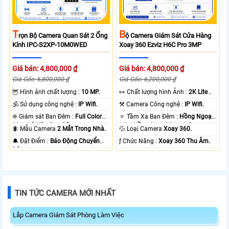
T
B
Rọn Bộ Camera Quan Sát 2 Ống
Ộ Camera Giám Sát Cửa Hàng
Kính IPC-S2XP-10M0WED
Xoay 360 Ezviz H6C Pro 3MP
Giá bán: 4,800,000 ₫
Giá bán: 4,800,000 ₫
Giá Gốc: 6,800,000 ₫
Giá Gốc: 6,200,000 ₫
🦉 Hình ảnh chất lượng :
10 MP.
️👀 Chất lượng hình Ảnh :
2K Lite .
🕉️ Sử dụng công nghệ :
IP Wifi.
⚒ Camera Công nghệ :
IP Wifi.
❈ Giám sát Ban Đêm :
Full Color
🔅 Tầm Xa Ban Đêm :
Hồng Ngoại
20m Có Màu Ban Ðêm.
10m Hồng Ngoại Smart IR.
🐜 Mẫu Camera
2 Mắt Trong Nhà.
💦 Loại Camera
Xoay 360.
️🔔 Đặt Điểm :
Báo Động Chuyển
️ƒ Chức Năng :
Xoay 360 Thu Âm.
Động.
TIN TỨC CAMERA MỚI NHẤT
Lắp Camera Giám Sát Phòng Làm Việc