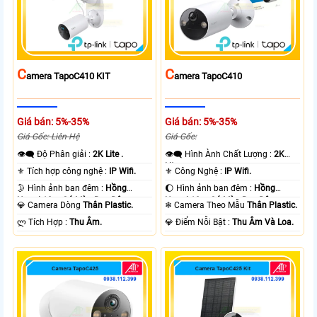
C
C
Amera TapoC410 KIT
Amera TapoC410
Giá bán: 5%-35%
Giá bán: 5%-35%
Giá Gốc: Liên Hệ
Giá Gốc:
👁️‍🗨 Độ Phân giải :
2K Lite .
👁️‍🗨 Hình Ành Chất Lượng :
2K
Lite .
⚜️ Tích hợp công nghệ :
IP Wifi.
⚜️ Công Nghệ :
IP Wifi.
🌛 Hình ảnh ban đêm :
Hồng
🌔 Hình ảnh ban đêm :
Hồng
Ngoại 10m Có Màu Ban Ðêm.
Ngoại 10m Có Màu Ban Ðêm.
💎 Camera Dòng
Thân Plastic.
❄ Camera Theo Mẫu
Thân Plastic.
️ლ Tích Hợp :
Thu Âm.
️💎 Điểm Nỗi Bật :
Thu Âm Và Loa.