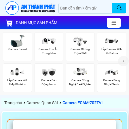
DANH MỤC SẢN PHẨM
Camera Escort
Camera Thu Âm
Camera Chống
Lắp Camera Wifi
Trong Nhà
Trộm 360
2k Dahua
Kbvision
Lắp Camera Wifi
Camera Báo
Camera Công
Camera Bằng
2Mp Kbvision
Động Imou
Nghệ DarkFighter
Nhựa Plastic
›
›
Trang chủ
Camera Quan Sát
Camera ECAM-702TVI