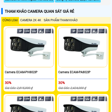
THAM KHẢO CAMERA QUAN SÁT GIÁ RẺ
CÙNG LOẠI
CAMERA 2K 4K
SẢN PHẨM THAM KHẢO
Camera ECAM-PH802IP
Camera ECAM-PA802IP
30%
30%
Giá Gốc: 2,815,000 ₫
Giá Gốc: 2,424,000 ₫