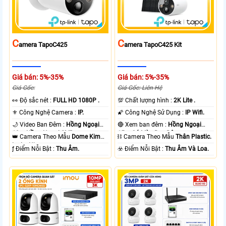
C
C
Amera TapoC425
Amera TapoC425 Kit
Giá bán: 5%-35%
Giá bán: 5%-35%
Giá Gốc:
Giá Gốc: Liên Hệ
️👀 Độ sắc nét :
FULL HD 1080P .
💯 Chất lượng hình :
2K Lite .
⚜️ Công Nghệ Camera :
IP.
🌠 Công Nghệ Sử Dụng :
IP Wifi.
🌙 Video Ban Đêm :
Hồng Ngoại
🔴 Xem ban đêm :
Hồng Ngoại
10m Hồng Ngoại SMD.
15m Có Màu Ban Ðêm.
👑 Camera Theo Mẫu
Dome Kim
⛓ Camera Theo Mẫu
Thân Plastic.
loại + Nhựa.
️ƒ Điểm Nỗi Bật :
Thu Âm.
️☣️ Điểm Nỗi Bật :
Thu Âm Và Loa.