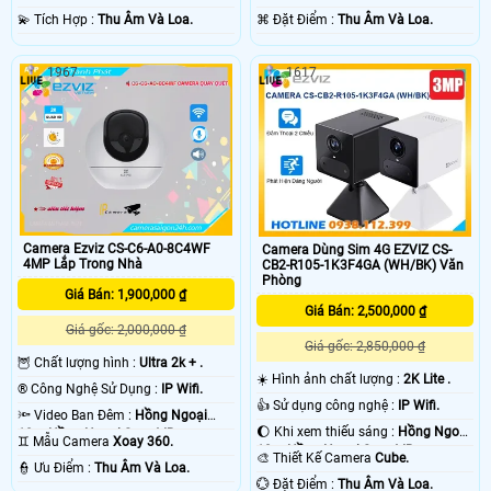
️💫 Tích Hợp :
Thu Âm Và Loa.
️⌘ Đặt Điểm :
Thu Âm Và Loa.
1967
1617
Camera Ezviz CS-C6-A0-8C4WF
Camera Dùng Sim 4G EZVIZ CS-
4MP Lắp Trong Nhà
CB2-R105-1K3F4GA (WH/BK) Văn
Phòng
Giá Bán: 1,900,000 ₫
Giá Bán: 2,500,000 ₫
Giá gốc: 2,000,000 ₫
Giá gốc: 2,850,000 ₫
🦉 Chất lượng hình :
Ultra 2k + .
☀️ Hình ảnh chất lượng :
2K Lite .
®️ Công Nghệ Sử Dụng :
IP Wifi.
👍 Sử dụng công nghệ :
IP Wifi.
🔦 Video Ban Đêm :
Hồng Ngoại
🌔 Khi xem thiếu sáng :
Hồng Ngoại
10m Hồng Ngoại Smart IR.
♊ Mẫu Camera
Xoay 360.
10m Hồng Ngoại Smart IR.
🎨 Thiết Kế Camera
Cube.
️👮 Ưu Điểm :
Thu Âm Và Loa.
️💮 Đặt Điểm :
Thu Âm Và Loa.