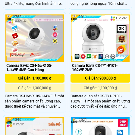
Ultra 4k lite, mang đến hình ảnh rõ
công nghệ hồng ngoại 10m, chất
ràng và chi tiết. Đặc biệt, nó được
lượng hình ảnh sắc nét 2.0 MP. Sản
trang bị Hồng Ngoại Smart IR, cho
phẩm được trang bị công nghệ IP
2752
2011
phép xem ban đêm thông minh mà
Wifi, cho phép cài đặt và giám sát từ
không bị chói sáng. Thiết bị này còn
xa. Với chất lượng tốt, camera này
phù hợp sử dụng ngoài trời nhờ tích
thích hợp lắp đặt ở những vị trí
hợp công nghệ IP Wifi
không gian rộng và có khả năng
xoay 360 độ
Camera Ezviz CS-H6c-R105-
Camera Ezviz CS-TY1-R101-
1J4WF 4MP Cửa Hàng
1G2WF 2MP
Giá Bán: 1,100,000 ₫
Giá Bán: 900,000 ₫
Giá gốc: 1,300,000 ₫
Giá gốc: 1,100,000 ₫
Camera CS-H6c-R105-1J4WF là một
Camera quan sát CS-TY1-R101-
sản phẩm camera chất lượng cao,
1G2WF là một sản phẩm chất lượng
được thiết kế đẹp mắt và chuyên
cao được thiết kế để đáp ứng nhu
nghiệp. Với độ phân giải cao lên đến
cầu giám sát an ninh cho gia đình
4.0MP và công nghệ hình ảnh tiên
hoặc doanh nghiệp. Với độ phân
1846
2521
tiến, nó cho phép ghi lại hình ảnh rõ
giải cao và công nghệ hình ảnh tiên
nét và chi tiết trong mọi điều kiện
tiến, camera này cung cấp hình ảnh
ánh sáng
sắc nét, rõ ràng ngay cả trong điều