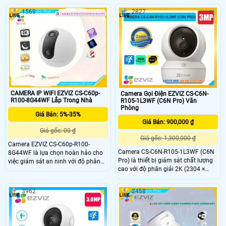
góc nhìn rộng 104°. Camera được
sát trên điện thoại hồng ngoại tầm
1569
2827
trang bị công nghệ phát hiện
nhìn xa 10m. Camera được thiết kế
chuyển động, hình dạng con người,
mỹ thuật cao và bắt mắt, camera có
âm thanh bất thường và chế độ
khả năng xoay 360 độ tích họp mic
tuần tra. Hỗ trợ nén video H
và loa đàm thoại 2 chiều, phát hiện
và theo dõi chuyển động thông
minh camera cho hình ảnh sắc nét
giá rẻ.
CAMERA IP WIFI EZVIZ CS-C60p-
Camera Gọi Điện EZVIZ CS-C6N-
R100-8G44WF Lắp Trong Nhà
R105-1L3WF (C6N Pro) Văn
Phòng
Giá Bán: 5%-35%
Giá Bán: 900,000 ₫
Giá gốc: 00 ₫
Giá gốc: 1,300,000 ₫
Camera EZVIZ CS-C60p-R100-
Camera CS-C6N-R105-1L3WF (C6N
8G44WF là lựa chọn hoàn hảo cho
Pro) là thiết bị giám sát chất lượng
việc giám sát an ninh với độ phân
cao với độ phân giải 2K (2304 ×
giải 2K+ sắc nét và góc nhìn rộng
1296) mang lại hình ảnh sắc nét và
lên đến 93°. Sản phẩm được trang bị
chi tiết Camera có khả năng quay
công nghệ AI thông minh giúp phát
3962
2458
xoay 360 độ đàm thoại 2 chiều tích
hiện và theo dõi chuyển động, cùng
hợp nút gọi điện cảm ứng tiện lợi
khả năng đàm thoại hai chiều tiện
giúp bạn dễ dàng tương tác từ xa
lợi. Với tầm nhìn ban đêm lên đến
10m và khả năng kết nối Wi-Fi băng