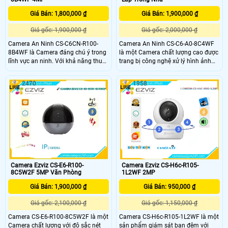
Giá Bán: 1,800,000 ₫
Giá Bán: 1,900,000 ₫
Giá gốc: 1,900,000 ₫
Giá gốc: 2,000,000 ₫
Camera An Ninh CS-C6CN-R100-
Camera An Ninh CS-C6-A0-8C4WF
8B4WF là Camera đáng chú ý trong
là một Camera chất lượng cao được
lĩnh vực an ninh. Với khả năng thu
trang bị công nghệ xử lý hình ảnh
âm và trang bị loa, camera này cho
Progressive Scan CMOS, đảm bảo
chất lượng âm thanh và hình ảnh
hình ảnh sắc nét và rõ ràng. Đặc
2470
1958
xuất sắc. Hơn nữa, điểm mạnh của
biệt, chất lượng hình ảnh ban đêm
nó là sử dụng công nghệ Hồng
cũng được nâng cao nhờ công nghệ
Ngoại Smart IR, giúp quan sát trong
hồng ngoại 10m. Công nghệ nén H
nhà trong điều kiện ánh sáng yếu
Camera Ezviz CS-E6-R100-
Camera Ezviz CS-H6c-R105-
8C5W2F 5MP Văn Phòng
1L2WF 2MP
Giá Bán: 1,900,000 ₫
Giá Bán: 950,000 ₫
Giá gốc: 2,100,000 ₫
Giá gốc: 1,150,000 ₫
Camera CS-E6-R100-8C5W2F là một
Camera CS-H6c-R105-1L2WF là một
Camera chất lượng với độ sắc nét
sản phẩm giám sát ban đêm với