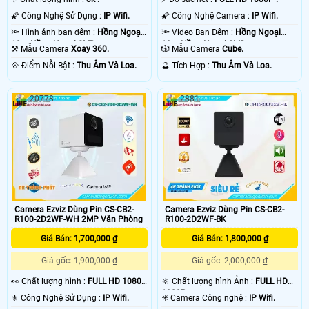
🌠 Công Nghệ Sử Dụng :
IP Wifi.
🌠 Công Nghệ Camera :
IP Wifi.
🔦 Hình ảnh ban đêm :
Hồng Ngoại
🔦 Video Ban Đêm :
Hồng Ngoại
10m Hồng Ngoại SMD.
10m Hồng Ngoại SMD.
⚒ Mẫu Camera
Xoay 360.
🎲 Mẫu Camera
Cube.
️💠 Điểm Nỗi Bật :
Thu Âm Và Loa.
️🔮 Tích Hợp :
Thu Âm Và Loa.
20778
2881
Camera Ezviz Dùng Pin CS-CB2-
Camera Ezviz Dùng Pin CS-CB2-
R100-2D2WF-WH 2MP Văn Phòng
R100-2D2WF-BK
Giá Bán: 1,700,000 ₫
Giá Bán: 1,800,000 ₫
Giá gốc: 1,900,000 ₫
Giá gốc: 2,000,000 ₫
️👀 Chất lượng hình :
FULL HD 1080P
🔆 Chất lượng hình Ảnh :
FULL HD
.
1080P .
⚜️ Công Nghệ Sử Dụng :
IP Wifi.
✳️ Camera Công nghệ :
IP Wifi.