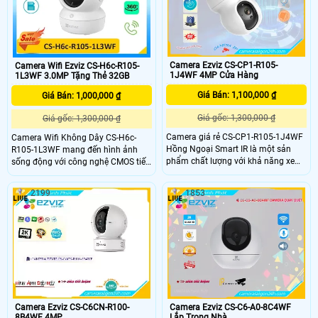
kép (2
Camera Ezviz CS-CP1-R105-
Camera Wifi Ezviz CS-H6c-R105-
1J4WF 4MP Cửa Hàng
1L3WF 3.0MP Tặng Thẻ 32GB
Giá Bán: 1,100,000 ₫
Giá Bán: 1,000,000 ₫
Giá gốc: 1,300,000 ₫
Giá gốc: 1,300,000 ₫
Camera giá rẻ CS-CP1-R105-1J4WF
Camera Wifi Không Dây CS-H6c-
Hồng Ngoại Smart IR là một sản
R105-1L3WF mang đến hình ảnh
phẩm chất lượng với khả năng xem
sống động với công nghệ CMOS tiết
ban đêm tốt nhờ công nghệ hồng
kiệm năng lượng có phát hiện
ngoại và khoảng cách lên đến 10m.
chuyển động thông minh, hình dáng
2199
1853
Với khả năng lắp đặt camera ở
người, xem ban đêm 10m Hồng
những vị trí không gian rộng nhờ
Ngoại lưu độc lập trên thẻ nhớ. Chip
khả năng xoay 360 độ. Công nghệ
hình ảnh 3.0 MP, tiết kiệm chi phí với
hình ảnh IP Wifi giúp xử lý hình ảnh
chất lượng cao, tải nhanh H.265/H
sáng đẹp
Camera Ezviz CS-C6CN-R100-
Camera Ezviz CS-C6-A0-8C4WF
8B4WF 4MP
Lắp Trong Nhà