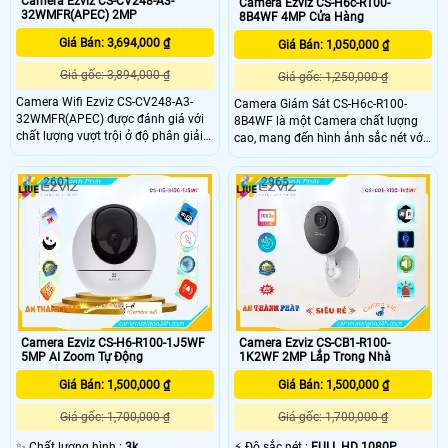
Camera Ezviz CS-CV248-A3-
Camera Ezviz CS-H6c-R100-
32WMFR(APEC) 2MP
8B4WF 4MP Cửa Hàng
Giá Bán: 3,694,000 ₫
Giá Bán: 1,050,000 ₫
Giá gốc: 3,894,000 ₫
Giá gốc: 1,250,000 ₫
Camera Wifi Ezviz CS-CV248-A3-
Camera Giám Sát CS-H6c-R100-
32WMFR(APEC) được đánh giá với
8B4WF là một Camera chất lượng
chất lượng vượt trội ở độ phân giải
cao, mang đến hình ảnh sắc nét với
2.0 megapixel, mang đến hình ảnh
độ phân giải lên đến 4.0 MP. Với khả
sắc nét và chân thực. Với khả năng
năng xem ban đêm thông qua hồng
2601
2965
xem ban đêm cùng hồng ngoại
ngoại có tầm quan sát lên đến 10m,
10m, thiết bị này giúp quan sát mọi
bạn có thể đảm bảo an ninh mọi
lúc, mọi nơi một cách dễ dàng
lúc, mọi nơi
Camera Ezviz CS-H6-R100-1J5WF
Camera Ezviz CS-CB1-R100-
5MP AI Zoom Tự Động
1K2WF 2MP Lắp Trong Nhà
Giá Bán: 1,500,000 ₫
Giá Bán: 1,500,000 ₫
Giá gốc: 1,700,000 ₫
Giá gốc: 1,700,000 ₫
✨ Chất lượng hình :
3k .
️⚡ Độ sắc nét :
FULL HD 1080P .