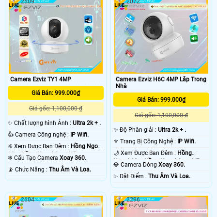
2509
2072
Camera Ezviz H6C 4MP Lắp Trong
Camera Ezviz TY1 4MP
Nhà
Giá Bán: 999.000₫
Giá Bán: 999.000₫
Giá gốc: 1,100,000 ₫
Giá gốc: 1,100,000 ₫
✨ Chất lượng hình Ảnh :
Ultra 2k + .
✨ Độ Phân giải :
Ultra 2k + .
👍 Camera Công nghệ :
IP Wifi.
⚜️ Trang Bị Công Nghệ :
IP Wifi.
❈ Xem Được Ban Đêm :
Hồng Ngoại
🌙 Xem Được Ban Đêm :
Hồng
10m Hồng Ngoại Smart IR.
❄ Cấu Tạo Camera
Xoay 360.
Ngoại 10m Hồng Ngoại Smart IR.
💎 Camera Dòng
Xoay 360.
️📡 Chức Năng :
Thu Âm Và Loa.
️✨ Đặt Điểm :
Thu Âm Và Loa.
2604
2296