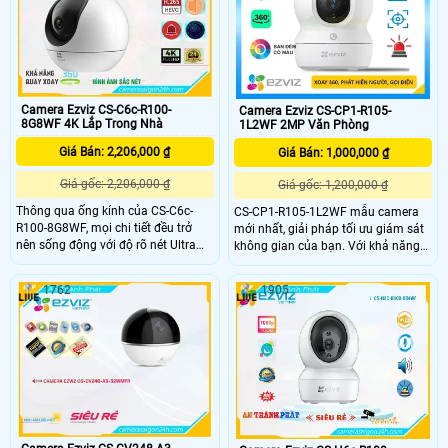
kiện ánh sáng yếu
Camera Ezviz CS-C6c-R100-
Camera Ezviz CS-CP1-R105-
8G8WF 4K Lắp Trong Nhà
1L2WF 2MP Văn Phòng
Giá Bán: 2,206,000 ₫
Giá Bán: 1,000,000 ₫
Giá gốc: 2,206,000 ₫
Giá gốc: 1,200,000 ₫
Thông qua ống kính của CS-C6c-
CS-CP1-R105-1L2WF mẫu camera
R100-8G8WF, mọi chi tiết đều trở
mới nhất, giải pháp tối ưu giám sát
nên sống động với độ rõ nét Ultra
không gian của bạn. Với khả năng
HD từ ngày đến đêm, trong khi
xoay vòng, máy ảnh thông minh
phạm vi bao phủ 360° của nó đảm
này theo dõi hiệu quả mỗi không
1762
1905
bảo không bỏ sót góc nào. Camera
gian của ngôi nhà dọc theo các
là người giám hộ thông minh của
tuyến tuần tra độc đáo. Với một nút
bạn, sẽ thông báo cho bạn những
vật lý sáng tạo, CS-CP1-R105-
hoạt động quan trọng và những
1L2WF đảm bảo kết nối liên tục và
khoảnh khắc đáng nhớ.
đáng tin cậy giữa bạn và gia đình
bạn