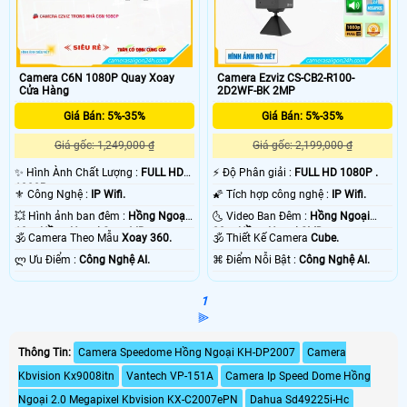
Camera C6N 1080P Quay Xoay
Camera Ezviz CS-CB2-R100-
Cửa Hàng
2D2WF-BK 2MP
Giá Bán: 5%-35%
Giá Bán: 5%-35%
Giá gốc: 1,249,000 ₫
Giá gốc: 2,199,000 ₫
✨ Hình Ành Chất Lượng :
FULL HD
️⚡ Độ Phân giải :
FULL HD 1080P .
1080P .
⚜️ Công Nghệ :
IP Wifi.
🌠 Tích hợp công nghệ :
IP Wifi.
💥 Hình ảnh ban đêm :
Hồng Ngoại
🌜 Video Ban Đêm :
Hồng Ngoại
10m Hồng Ngoại Smart IR.
20m Hồng Ngoại SMD.
🕉️ Camera Theo Mẫu
Xoay 360.
🕉️ Thiết Kế Camera
Cube.
️ლ Ưu Điểm :
Công Nghệ AI.
️⌘ Điểm Nỗi Bật :
Công Nghệ AI.
1
⫸
Thông Tin:
Camera Speedome Hồng Ngoại KH-DP2007
Camera
Kbvision Kx9008itn
Vantech VP-151A
Camera Ip Speed Dome Hồng
Ngoại 2.0 Megapixel Kbvision KX-C2007ePN
Dahua Sd49225i-Hc