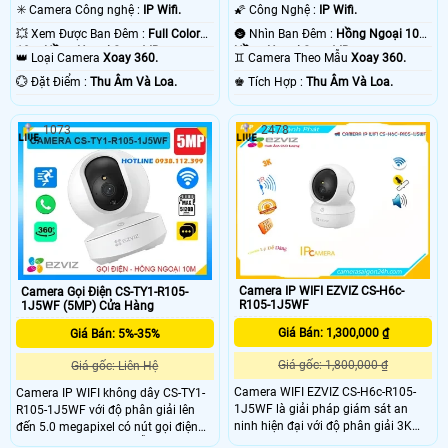
1080P .
✳️ Camera Công nghệ :
IP Wifi.
🌠 Công Nghệ :
IP Wifi.
💥 Xem Được Ban Đêm :
Full Color
🌚 Nhìn Ban Đêm :
Hồng Ngoại 10m
10m Hồng Ngoại Smart IR.
Hồng Ngoại Smart IR.
👑 Loại Camera
Xoay 360.
♊ Camera Theo Mẫu
Xoay 360.
️💮 Đặt Điểm :
Thu Âm Và Loa.
️♚ Tích Hợp :
Thu Âm Và Loa.
1073
2478
Camera IP WIFI EZVIZ CS-H6c-
Camera Gọi Điện CS-TY1-R105-
R105-1J5WF
1J5WF (5MP) Cửa Hàng
Giá Bán: 1,300,000 ₫
Giá Bán: 5%-35%
Giá gốc: 1,800,000 ₫
Giá gốc: Liên Hệ
Camera WIFI EZVIZ CS-H6c-R105-
Camera IP WIFI không dây CS-TY1-
1J5WF là giải pháp giám sát an
R105-1J5WF với độ phân giải lên
ninh hiện đại với độ phân giải 3K
đến 5.0 megapixel có nút gọi điện
sắc nét, ống kính 4mm @ F1. 6 cho
thoại chỉ cần 1 chạm dễ dàng giám