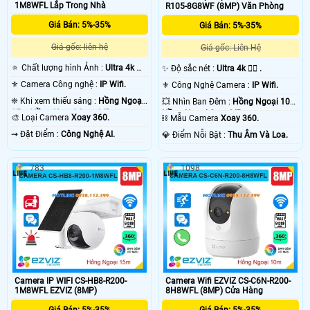
1M8WFL Lắp Trong Nhà
R105-8G8WF (8MP) Văn Phòng
Giá Bán: 5%-35%
Giá Bán: 5%-35%
Giá gốc: liên hệ
Giá gốc: Liên Hệ
'
🔅 Chất lượng hình Ảnh :
Ultra 4k 👍🏾
✨ Độ sắc nét :
Ultra 4k 👍🏾 .
.
⚜️ Camera Công nghệ :
IP Wifi.
⚜️ Công Nghệ Camera :
IP Wifi.
❈ Khi xem thiếu sáng :
Hồng Ngoại
💥 Nhìn Ban Đêm :
Hồng Ngoại 10m
15m Hồng Ngoại Smart IR.
Hồng Ngoại Smart IR.
🎨 Loại Camera
Xoay 360.
⛓ Mẫu Camera
Xoay 360.
️⇝ Đặt Điểm :
Công Nghệ AI.
️💎 Điểm Nỗi Bật :
Thu Âm Và Loa.
783
1098
Camera IP WIFI CS-HB8-R200-
Camera Wifi EZVIZ CS-C6N-R200-
1M8WFL EZVIZ (8MP)
8H8WFL (8MP) Cửa Hàng
Giá Bán: 5%-35%
Giá Bán: 5%-35%