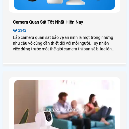
Camera Quan Sát Tốt Nhất Hiện Nay
2342
Lắp camera quan sát bảo vệ an ninh là một trong những
nhu cầu vô cùng cần thiết đối với mỗi người. Tuy nhiên
việc đứng trước một thế giới camera thì bạn sẽ bị lạc lỏng,
phân vân và không biết nên lựa chọn như thế nào cho phù
hợp với túi tiền mà vẫn đảm bảo được chất lượng. Hôm
nay An Thành Phát xin được giới thiệu đến quý anh chị em
các model camera quan sát tốt nhất hiện nay nhằm đem
lại sự lựa chọn phù hợp chất lượng nhất.