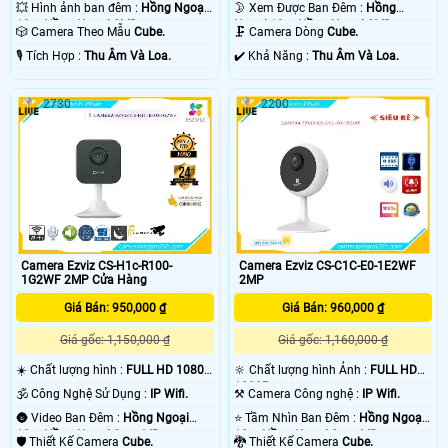
💥 Hình ảnh ban đêm :
Hồng Ngoại
🌛 Xem Được Ban Đêm :
Hồng
10m Hồng Ngoại SMD.
Ngoại 10m Hồng Ngoại SMD.
🎲 Camera Theo Mẫu
Cube.
🗜️ Camera Dòng
Cube.
️🎙 Tích Hợp :
Thu Âm Và Loa.
️✔️ Khả Năng :
Thu Âm Và Loa.
2730
2200
Camera Ezviz CS-H1c-R100-
Camera Ezviz CS-C1C-E0-1E2WF
1G2WF 2MP Cửa Hàng
2MP
Giá Bán: 950,000 ₫
Giá Bán: 960,000 ₫
Giá gốc: 1,150,000 ₫
Giá gốc: 1,160,000 ₫
☀️ Chất lượng hình :
FULL HD 1080P
🔆 Chất lượng hình Ảnh :
FULL HD
.
1080P .
🕉️ Công Nghệ Sử Dụng :
IP Wifi.
⚒ Camera Công nghệ :
IP Wifi.
🌚 Video Ban Đêm :
Hồng Ngoại
⭐ Tầm Nhìn Ban Đêm :
Hồng Ngoại
10m Hồng Ngoại Smart IR.
10m Hồng Ngoại Smart IR.
🛡 Thiết Kế Camera
Cube.
🐉️ Thiết Kế Camera
Cube.