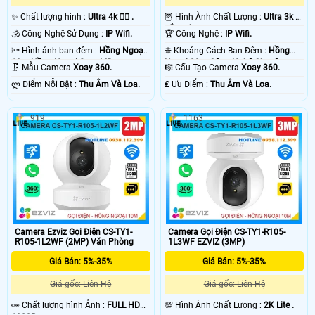
✨ Chất lượng hình :
Ultra 4k 👍🏾 .
🦉 Hình Ành Chất Lượng :
Ultra 3k +
Sắc Nét .
🕉️ Công Nghệ Sử Dụng :
IP Wifi.
🏆 Công Nghệ :
IP Wifi.
🔦 Hình ảnh ban đêm :
Hồng Ngoại
❈ Khoảng Cách Ban Đêm :
Hồng
10m Hồng Ngoại Smart IR.
Ngoại 20m Công Nghệ Chuyên
🗜️ Mẫu Camera
Xoay 360.
🎼️ Cấu Tạo Camera
Xoay 360.
Dụng.
️ლ Điểm Nỗi Bật :
Thu Âm Và Loa.
️₤ Ưu Điểm :
Thu Âm Và Loa.
919
1163
Camera Ezviz Gọi Điện CS-TY1-
Camera Gọi Điện CS-TY1-R105-
R105-1L2WF (2MP) Văn Phòng
1L3WF EZVIZ (3MP)
Giá Bán: 5%-35%
Giá Bán: 5%-35%
Giá gốc: Liên Hệ
Giá gốc: Liên Hệ
️👀 Chất lượng hình Ảnh :
FULL HD
💯 Hình Ành Chất Lượng :
2K Lite .