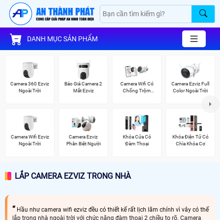
DANH MỤC SẢN PHẨM
Camera 360 Ezviz
Báo Giá Camera 2
Camera Wifi Có
Camera Ezviz Full
Ngoài Trời
Mắt Ezviz
Chống Trộm
Color Ngoài Trời
Ezviz
Camera Wifi Ezviz
Camera Ezviz
Khóa Cửa Có
Khóa Điện Tử Có
Ngoài Trời
Phân Biệt Người
Đàm Thoại
Chìa Khóa Cơ
LẮP CAMERA EZVIZ TRONG NHÀ
Hầu như camera wifi ezviz đều có thiết kế rất lịch lãm chính vì vây có thế
lắp trong nhà ngoài trời với chức năng đàm thoại 2 chiều to rõ. Camera