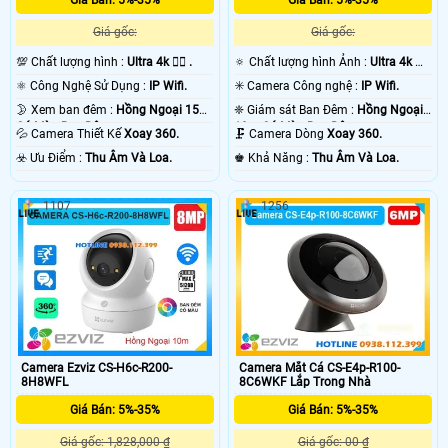
Giá gốc:
Giá gốc:
💯 Chất lượng hình :
Ultra 4k 👍🏾 .
🔅 Chất lượng hình Ảnh :
Ultra 4k 👍🏾
.
⚛️ Công Nghệ Sử Dụng :
IP Wifi.
✳️ Camera Công nghệ :
IP Wifi.
🌛 Xem ban đêm :
Hồng Ngoại 15m
❈ Giám sát Ban Đêm :
Hồng Ngoại
Có Màu Ban Ðêm.
10m Có Màu Ban Ðêm.
💦 Camera Thiết Kế
Xoay 360.
🗜️ Camera Dòng
Xoay 360.
️☣️ Ưu Điểm :
Thu Âm Và Loa.
️♚ Khả Năng :
Thu Âm Và Loa.
1107
1256
Camera Ezviz CS-H6c-R200-
Camera Mắt Cá CS-E4p-R100-
8H8WFL
8C6WKF Lắp Trong Nhà
Giá Bán: 5%-35%
Giá Bán: 5%-35%
Giá gốc: 1,828,000 ₫
Giá gốc: 00 ₫