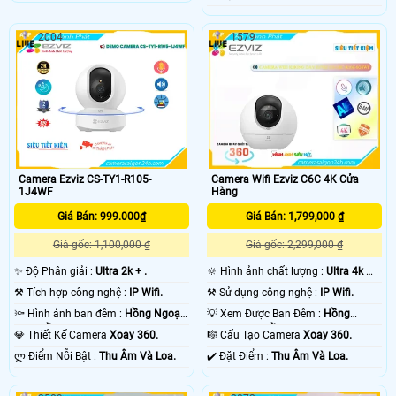
2004
1579
Camera Ezviz CS-TY1-R105-
Camera Wifi Ezviz C6C 4K Cửa
1J4WF
Hàng
Giá Bán: 999.000₫
Giá Bán: 1,799,000 ₫
Giá gốc: 1,100,000 ₫
Giá gốc: 2,299,000 ₫
✨ Độ Phân giải :
Ultra 2k + .
🔆 Hình ảnh chất lượng :
Ultra 4k 👍🏾
.
⚒ Tích hợp công nghệ :
IP Wifi.
⚒ Sử dụng công nghệ :
IP Wifi.
🔦 Hình ảnh ban đêm :
Hồng Ngoại
💡 Xem Được Ban Đêm :
Hồng
10m Hồng Ngoại Smart IR.
Ngoại 10m Hồng Ngoại Smart IR.
💎 Thiết Kế Camera
Xoay 360.
🎼️ Cấu Tạo Camera
Xoay 360.
️ლ Điểm Nỗi Bật :
Thu Âm Và Loa.
️✔️ Đặt Điểm :
Thu Âm Và Loa.