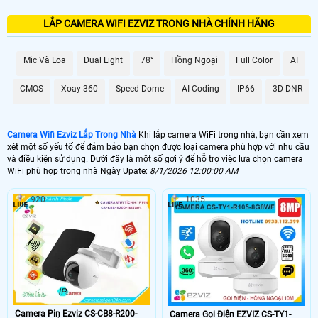
LẮP CAMERA WIFI EZVIZ TRONG NHÀ CHÍNH HÃNG
Mic Và Loa
Dual Light
78°
Hồng Ngoại
Full Color
AI
CMOS
Xoay 360
Speed Dome
AI Coding
IP66
3D DNR
Camera Wifi Ezviz Lắp Trong Nhà
Khi lắp camera WiFi trong nhà, bạn cần xem
xét một số yếu tố để đảm bảo bạn chọn được loại camera phù hợp với nhu cầu
và điều kiện sử dụng. Dưới đây là một số gợi ý để hỗ trợ việc lựa chọn camera
WiFi phù hợp trong nhà Ngày Upate:
8/1/2026 12:00:00 AM
920
1035
Camera Pin Ezviz CS-CB8-R200-
Camera Gọi Điện EZVIZ CS-TY1-