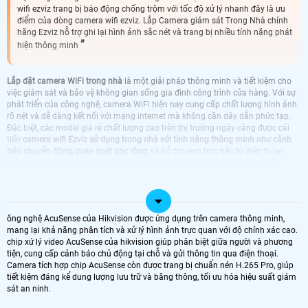
wifi ezviz trang bị báo động chống trộm với tốc độ xử lý nhanh đây là ưu
điểm của dòng camera wifi ezviz. Lắp Camera giám sát Trong Nhà chính
hãng Ezviz hỗ trợ ghi lại hình ảnh sắc nét và trang bị nhiều tính năng phát
hiện thông minh
Lắp đặt camera WiFi trong nhà
là một giải pháp thông minh và tiết kiệm cho
việc giám sát và bảo vệ không gian sống gia đình công trình cửa hàng. Với sự
phát triển của công nghệ, camera WiFi hiện nay cung cấp chất lượng hình ảnh
rõ nét và dễ dàng kết nối với mạng internet mà không cần dây dẫn phức tạp.
Đặc biệt, các model giá rẻ chất lượng cao trên thị trường ngày càng được cải
tiến
camera wifi Ezviz sử dụng trong nhà với tính năng thông minh như cảnh
báo chuyển động, quay quét góc rộng
, và hỗ trợ xem trực tiếp từ điện thoại
thông minh. hãy liên hê với An Thành Phát để được tư vấn giải pháp chất
lượng tốt nhất
LẮP CAMERA WIFI TRONG NHÀ CHÍNH HÃNG
ông nghệ AcuSense của Hikvision được ứng dụng trên camera thông minh,
mang lại khả năng phân tích và xử lý hình ảnh trực quan với độ chính xác cao.
chip xứ lý video AcuSense của hikvision giúp phân biệt giữa người và phương
TRỌN BỘ CAMERA TRONG NHÀ
CAMERA EZVIZ LẮP TRONG NHÀ
tiện, cung cấp cảnh báo chủ động tại chỗ và gửi thông tin qua điện thoại.
Camera tích hợp chip AcuSense còn được trang bị chuẩn nén H.265 Pro, giúp
CAMERA IMOU LẮP TRONG NHÀ
LẮP CAMERA WIFI EZVIZ DAHUA LẮP
tiết kiệm đáng kể dung lượng lưu trữ và băng thông, tối ưu hóa hiệu suất giám
TRONG NHÀ GIÁ RẺ
sát an ninh.
CAMERA WIFI EZVIZ KBVISION DÙNG
CAMERA WIFI EZVIZ HIKVISION TRONG
TRONG NHÀ
NHÀ