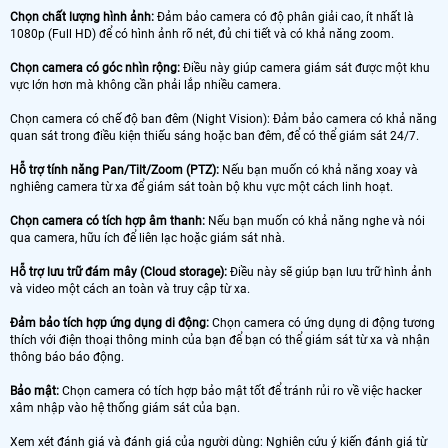
Chọn chất lượng hình ảnh:
Đảm bảo camera có độ phân giải cao, ít nhất là
1080p (Full HD) để có hình ảnh rõ nét, đủ chi tiết và có khả năng zoom.
Chọn camera có góc nhìn rộng:
Điều này giúp camera giám sát được một khu
vực lớn hơn mà không cần phải lắp nhiều camera.
Chọn camera có chế độ ban đêm (Night Vision): Đảm bảo camera có khả năng
quan sát trong điều kiện thiếu sáng hoặc ban đêm, để có thể giám sát 24/7.
Hỗ trợ tính năng Pan/Tilt/Zoom (PTZ):
Nếu bạn muốn có khả năng xoay và
nghiêng camera từ xa để giám sát toàn bộ khu vực một cách linh hoạt.
Chọn camera có tích hợp âm thanh:
Nếu bạn muốn có khả năng nghe và nói
qua camera, hữu ích để liên lạc hoặc giám sát nhà.
Hỗ trợ lưu trữ đám mây (Cloud storage):
Điều này sẽ giúp bạn lưu trữ hình ảnh
và video một cách an toàn và truy cập từ xa.
Đảm bảo tích hợp ứng dụng di động:
Chọn camera có ứng dụng di động tương
thích với điện thoại thông minh của bạn để bạn có thể giám sát từ xa và nhận
thông báo báo động.
Bảo mật:
Chọn camera có tích hợp bảo mật tốt để tránh rủi ro về việc hacker
xâm nhập vào hệ thống giám sát của bạn.
Xem xét đánh giá và đánh giá của người dùng: Nghiên cứu ý kiến ​​đánh giá từ