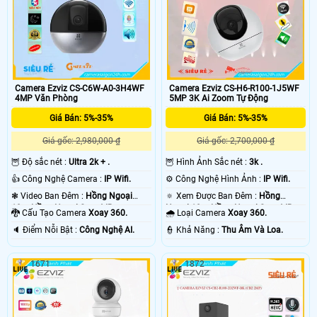
Camera Ezviz CS-C6W-A0-3H4WF
Camera Ezviz CS-H6-R100-1J5WF
4MP Văn Phòng
5MP 3K Ai Zoom Tự Động
Giá Bán: 5%-35%
Giá Bán: 5%-35%
Giá gốc: 2,980,000 ₫
Giá gốc: 2,700,000 ₫
🦉 Độ sắc nét :
Ultra 2k + .
🦉 Hình Ảnh Sắc nét :
3k .
👍 Công Nghệ Camera :
IP Wifi.
⚙ Công Nghệ Hình Ảnh :
IP Wifi.
❃ Video Ban Đêm :
Hồng Ngoại
🔅 Xem Được Ban Đêm :
Hồng
10m Hồng Ngoại Smart IR.
Ngoại 10m Hồng Ngoại Smart IR.
🐉️ Cấu Tạo Camera
Xoay 360.
🌧️ Loại Camera
Xoay 360.
️🔈 Điểm Nỗi Bật :
Công Nghệ AI.
️👮 Khả Năng :
Thu Âm Và Loa.
1671
1872