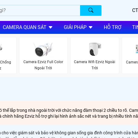
CT
CAMERA QUAN SÁT
GIẢI PHÁP
HỖ TRỢ
TI
Camera Ezviz Full Color
Camera Wifi Ezviz Ngoài
 Chống
Camera
Ngoài Trời
Trời
z
có thế lắp trong nhà ngoài trời với chức năng đàm thoại 2 chiều to rõ. Ca
hính hãng Ezviz hỗ trợ ghi lại hình ảnh sắc nét và trang bị nhiều tính 
m cho việc giám sát và bảo vệ không gian sống gia đình công trình cửa hà