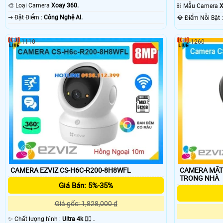
Smart IR.
IR.
🎨 Loại Camera
Xoay 360.
⛓ Mẫu Camera
X
️⇝ Đặt Điểm :
Công Nghệ AI.
️💎 Điểm N
1110
1260
CAMERA EZVIZ CS-H6C-R200-8H8WFL
CAMERA MẮT 
TRONG NHÀ
Giá Bán: 5%-35%
Giá gốc: 1,828,000 ₫
✨ Chất lượng hình :
Ultra 4k 👍🏾 .