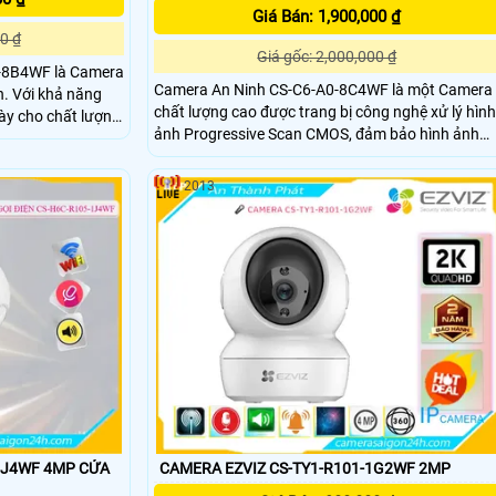
Giá Bán: 1,900,000 ₫
0 ₫
Giá gốc: 2,000,000 ₫
-8B4WF là Camera
Camera An Ninh CS-C6-A0-8C4WF là một Camera
ăng
chất lượng cao được trang bị công nghệ xử lý hình
này cho chất lượng
ảnh Progressive Scan CMOS, đảm bảo hình ảnh
sắc nét và rõ ràng. Đặc biệt, chất lượng hình ảnh
ghệ Hồng Ngoại
ban đêm cũng được nâng cao nhờ công nghệ
à trong điều kiện
2013
hồng ngoại 10m. Công nghệ nén H
4WF 4MP CỬA
CAMERA EZVIZ CS-TY1-R101-1G2WF 2MP