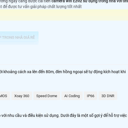
rường ngày càng được cải tiến
camera wifi Ezviz sử dụng trong nhà với tín
át để được tư vấn giải pháp chất lượng tốt nhất
P TRONG NHÀ GIÁ RẺ
ới khoảng cách xa lên đến 80m, đèn hồng ngoại sẽ tự động kích hoạt khi
MOS
Xoay 360
Speed Dome
AI Coding
IP66
3D DNR
i nhu cầu và điều kiện sử dụng. Dưới đây là một số gợi ý để hỗ trợ việc