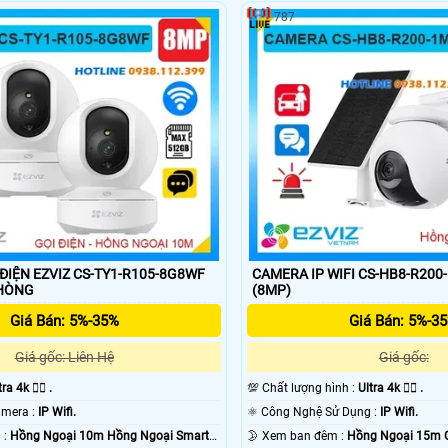
787
ĐIỆN EZVIZ CS-TY1-R105-8G8WF
CAMERA IP WIFI CS-HB8-R200
N PHÒNG
(8MP)
Giá Bán: 5%-35%
Giá Bán: 5%-3
Giá gốc: Liên Hệ
Giá gốc:
ra 4k 👍🏾 .
💯 Chất lượng hình :
Ultra 4k 👍🏾 .
⚜️ Công Nghệ Camera :
IP Wifi.
⚛️ Công Nghệ Sử Dụng :
IP Wifi.
💥 Nhìn Ban Đêm :
Hồng Ngoại 10m Hồng Ngoại Smart
🌛 Xem ban đêm :
Hồng Ngoại 15m 