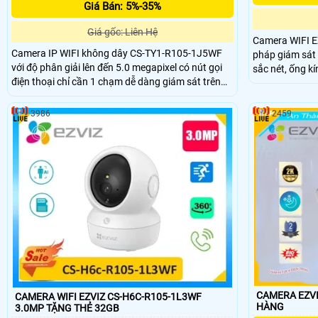
Giá Bán: 5%-35%
Giá gốc: Liên Hệ
Camera WIFI E
Camera IP WIFI không dây CS-TY1-R105-1J5WF
pháp giám sát 
với độ phân giải lên đến 5.0 megapixel có nút gọi
sắc nét, ống kính 4mm @
điện thoại chỉ cần 1 chạm dễ dàng giám sát trên
104°. Camera được trang bị công nghệ phát hiện
điện thoại hồng ngoại tầm nhìn xa 10m. Camera
chuyển động, h
được thiết kế mỹ thuật cao và bắt mắt, camera có
3986
2459
khả năng xoay 360 độ tích họp mic và loa đàm
thoại 2 chiều, phát hiện và theo dõi chuyển động
thông minh camera cho hình ảnh sắc nét giá rẻ.
CAMERA EZVIZ
CAMERA WIFI EZVIZ CS-H6C-R105-1L3WF
HÀNG
3.0MP TẶNG THẺ 32GB