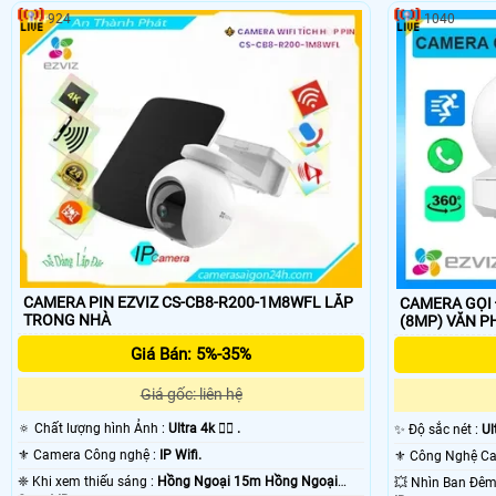
924
1040
CAMERA PIN EZVIZ CS-CB8-R200-1M8WFL LẮP
CAMERA GỌI 
TRONG NHÀ
(8MP) VĂ
Giá Bán: 5%-35%
Giá gốc: liên hệ
🔅 Chất lượng hình Ảnh :
Ultra 4k 👍🏾 .
✨ Độ sắc nét :
Ult
⚜️ Camera Công nghệ :
IP Wifi.
❈ Khi xem thiếu sáng :
Hồng Ngoại 15m Hồng Ngoại