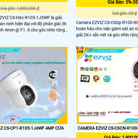
Giá Bán: 5%-3
Giá gốc: 1,800,000 ₫
Giá gốc: 00 ₫
ZVIZ CS-H6c-R105-1J5WF là giải
Camera EZVIZ CS-C60p-R100-8G
an ninh hiện đại với độ phân giải 3K
hoàn hảo cho việc giám sát an n
 F1. 6 cho góc nhìn rộng
giải 2K+ sắc nét và góc nhìn rộng l
phẩm được trang bị công nghệ A
ình dạng con người, âm thanh bất
phát hiện và theo dõi chuyển độ
thường và chế độ tuần tra. Hỗ trợ nén video H
2200
đàm thoại hai chiều tiện lợi. Với tầm nhìn ban đêm
lên đến 10m và khả năng kết nối 
 CS-CP1-R105-1J4WF 4MP CỬA
CAMERA EZVIZ CS-C6CN-R100
Giá Bán: 1,800,0