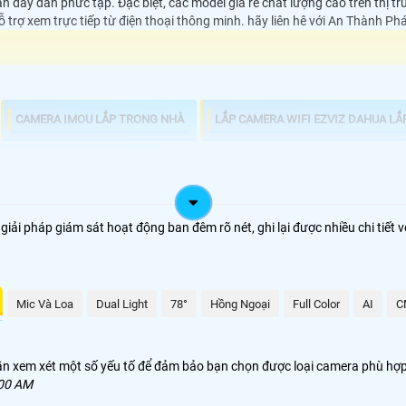
n dây dẫn phức tạp. Đặc biệt, các model giá rẻ chất lượng cao trên thị t
hỗ trợ xem trực tiếp từ điện thoại thông minh. hãy liên hê với An Thành Ph
CAMERA IMOU LẮP TRONG NHÀ
LẮP CAMERA WIFI EZVIZ DAHUA LẮ
ZVIZ HIKVISION TRONG NHÀ
i pháp giám sát hoạt động ban đêm rõ nét, ghi lại được nhiều chi tiết v
Mic Và Loa
Dual Light
78°
Hồng Ngoại
Full Color
AI
C
n xem xét một số yếu tố để đảm bảo bạn chọn được loại camera phù hợp vớ
:00 AM