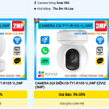
Ðêm.
🗜️ Camera Dòng
Xoay 360.
️♚ Khả Năng :
Thu Âm Và Loa.
1168
'
Y1-R105-1L2WF
CAMERA GỌI ĐIỆN CS-TY1-R105-1L3WF EZVIZ
(3MP)
5%
Giá Bán: 5%-35%
ệ
Giá gốc: Liên Hệ