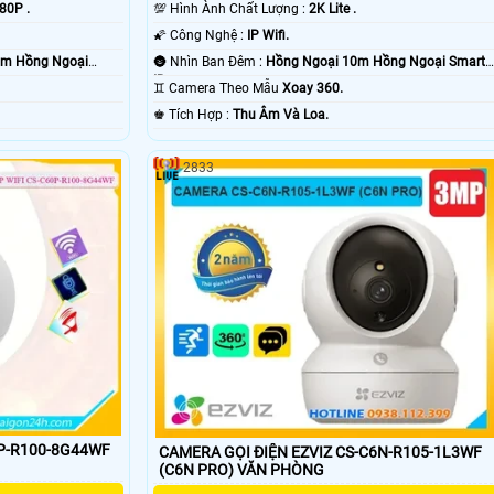
80P .
💯 Hình Ành Chất Lượng :
2K Lite .
🌠 Công Nghệ :
IP Wifi.
10m Hồng Ngoại
🌚 Nhìn Ban Đêm :
Hồng Ngoại 10m Hồng Ngoại Smart
IR.
♊ Camera Theo Mẫu
Xoay 360.
️♚ Tích Hợp :
Thu Âm Và Loa.
2833
0P-R100-8G44WF
CAMERA GỌI ĐIỆN EZVIZ CS-C6N-R105-1L3WF
(C6N PRO) VĂN PHÒNG