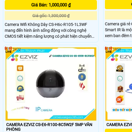
Giá Bán: 1,000,000 ₫
Giá gốc: 1,300,000 ₫
Camera giá rẻ
Camera Wifi Không Dây CS-H6c-R105-1L3WF
Smart IR là mộ
mang đến hình ảnh sống động với công nghệ
xem ban đêm t
CMOS tiết kiệm năng lượng có phát hiện chuyển
khoảng cách lên đến 10m. 
động thông minh, hình dáng người, xem ban đêm
camera ở những
10m Hồng Ngoại lưu độc lập trên thẻ nhớ. Chip
2472
1959
năng xoay 360 độ. Công nghệ hình ả
hình ảnh 3.0 MP, tiết kiệm chi phí với chất lượng
giúp xử lý hìn
cao, tải nhanh H.265/H
CAMERA EZVIZ CS-E6-R100-8C5W2F 5MP VĂN
CAMERA EZVI
PHÒNG