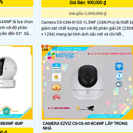
5%
Giá Bán: 900,000 ₫
Giá gốc: 1,300,000 ₫
44WF là lựa chọn
Camera CS-C6N-R105-1L3WF (C6N Pro) là thiết bị
inh với độ phân
giám sát chất lượng cao với độ phân giải 2K (230
ên đến 93°. Sản
× 1296) mang lại hình ảnh sắc nét và chi tiết
I thông minh giúp
Camera có khả năng quay xoay 360 độ đàm thoại
ng, cùng khả năng
2 chiều tích hợp nút gọi điện cảm ứng tiện lợi giúp
1853
bạn dễ dàng tương tác từ xa
Wi-Fi băng kép (2
-8B4WF 4MP
CAMERA EZVIZ CS-C6-A0-8C4WF LẮP TRONG
NHÀ
00 ₫