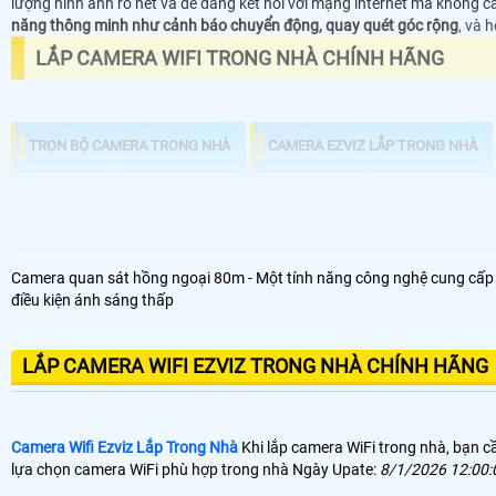
lượng hình ảnh rõ nét và dễ dàng kết nối với mạng internet mà không cầ
năng thông minh như cảnh báo chuyển động, quay quét góc rộng
, và 
LẮP CAMERA WIFI TRONG NHÀ CHÍNH HÃNG
TRỌN BỘ CAMERA TRONG NHÀ
CAMERA EZVIZ LẮP TRONG NHÀ
CAMERA WIFI EZVIZ KBVISION DÙNG TRONG NHÀ
CAMERA WIFI E
Camera quan sát hồng ngoại 80m - Một tính năng công nghệ cung cấp giả
điều kiện ánh sáng thấp
LẮP CAMERA WIFI EZVIZ TRONG NHÀ CHÍNH HÃNG
Camera Wifi Ezviz Lắp Trong Nhà
Khi lắp camera WiFi trong nhà, bạn cầ
lựa chọn camera WiFi phù hợp trong nhà Ngày Upate:
8/1/2026 12:00