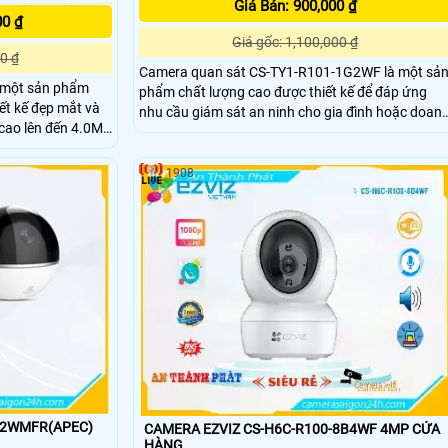
Giá Bán: 900,000 ₫
00 ₫
Giá gốc: 1,100,000 ₫
0 ₫
Camera quan sát CS-TY1-R101-1G2WF là một sả
 một sản phẩm
phẩm chất lượng cao được thiết kế để đáp ứng
ết kế đẹp mắt và
nhu cầu giám sát an ninh cho gia đình hoặc doan
nghiệp. Với độ phân giải cao và công nghệ hình
nó cho phép ghi lại
ảnh tiên tiến, camera này cung cấp hình ảnh sắc
 mọi điều kiện ánh
nét, rõ ràng ngay cả trong điều kiện ánh sáng yếu
1908
32WMFR(APEC)
CAMERA EZVIZ CS-H6C-R100-8B4WF 4MP CỬA
HÀNG