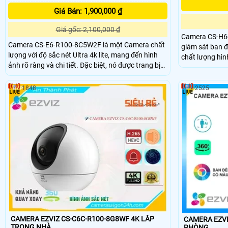
Giá Bán: 1,900,000 ₫
Giá gốc: 2,100,000 ₫
Camera CS-H6
Camera CS-E6-R100-8C5W2F là một Camera chất
giám sát ban 
lượng với độ sắc nét Ultra 4k lite, mang đến hình
chất lượng hình ản
ảnh rõ ràng và chi tiết. Đặc biệt, nó được trang bị
được trang bị c
Hồng Ngoại Smart IR, cho phép xem ban đêm
và giám sát từ xa. Với chất lượng tốt, 
thông minh mà không bị chói sáng. Thiết bị này
thích hợp lắp đ
1848
2525
còn phù hợp sử dụng ngoài trời nhờ tích hợp công
có khả năng x
nghệ IP Wifi
CAMERA EZVIZ CS-C6C-R100-8G8WF 4K LẮP
CAMERA EZVIZ
TRONG NHÀ
PHÒNG