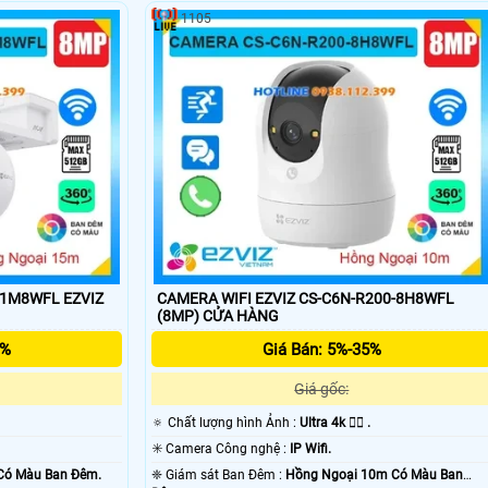
1105
-1M8WFL EZVIZ
CAMERA WIFI EZVIZ CS-C6N-R200-8H8WFL
(8MP) CỬA HÀNG
5%
Giá Bán: 5%-35%
Giá gốc:
🔅 Chất lượng hình Ảnh :
Ultra 4k 👍🏾 .
✳️ Camera Công nghệ :
IP Wifi.
Có Màu Ban Ðêm.
❈ Giám sát Ban Đêm :
Hồng Ngoại 10m Có Màu Ban