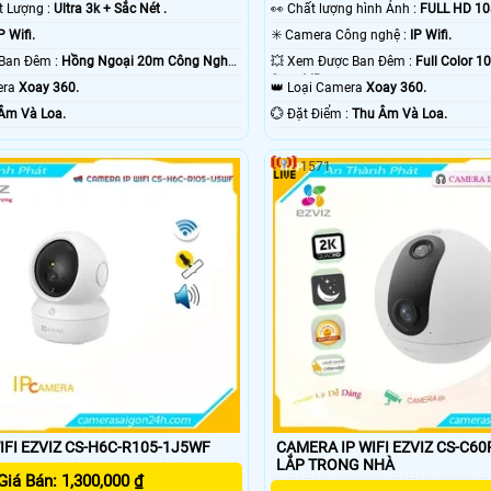
ất Lượng :
Ultra 3k + Sắc Nét .
️👀 Chất lượng hình Ảnh :
FULL HD 10
P Wifi.
✳️ Camera Công nghệ :
IP Wifi.
❈ Khoảng Cách Ban Đêm :
Hồng Ngoại 20m Công Nghệ
💥 Xem Được Ban Đêm :
Full Color 
Smart IR.
mera
Xoay 360.
👑 Loại Camera
Xoay 360.
Âm Và Loa.
️💮 Đặt Điểm :
Thu Âm Và Loa.
1571
IFI EZVIZ CS-H6C-R105-1J5WF
CAMERA IP WIFI EZVIZ CS-C6
LẮP TRONG NHÀ
Giá Bán: 1,300,000 ₫