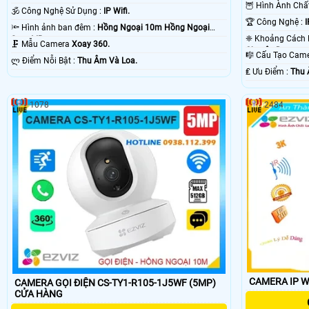
🦉 Hình Ành Ch
🕉️ Công Nghệ Sử Dụng :
IP Wifi.
🏆 Công Nghệ :
I
🔦 Hình ảnh ban đêm :
Hồng Ngoại 10m Hồng Ngoại
Smart IR.
🗜️ Mẫu Camera
Xoay 360.
Chuyên Dụng.
🎼️ Cấu Tạo Ca
️ლ Điểm Nỗi Bật :
Thu Âm Và Loa.
️₤ Ưu Điểm :
Thu 
1078
2484
CAMERA IP W
CAMERA GỌI ĐIỆN CS-TY1-R105-1J5WF (5MP)
CỬA HÀNG