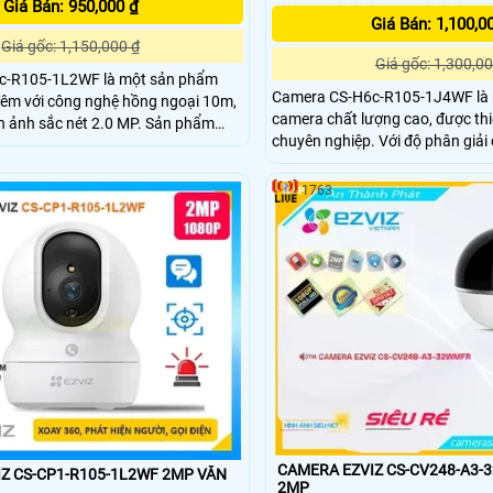
Giá Bán: 950,000 ₫
Giá Bán: 1,100,0
Giá gốc: 1,150,000 ₫
Giá gốc: 1,300,00
c-R105-1L2WF là một sản phẩm
Camera CS-H6c-R105-1J4WF là
đêm với công nghệ hồng ngoại 10m,
camera chất lượng cao, được thi
h sắc nét 2.0 MP. Sản phẩm
chuyên nghiệp. Với độ phân giải cao lên đến 4.0MP
ông nghệ IP Wifi, cho phép cài đặt
và công nghệ hình ảnh tiên tiến, 
camera này
hình ảnh rõ nét và chi tiết trong
ặt ở những vị trí không gian rộng và
1763
sáng
oay 360 độ
CAMERA EZVIZ CS-CV248-A3-
 CS-CP1-R105-1L2WF 2MP VĂN
2MP