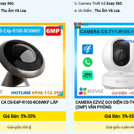
oay 360.
💦 Camera Thiết Kế
Xoay 360.
ỗi Bật :
Thu Âm Và Loa.
️☣️ Ưu Điểm :
Thu Âm Và Loa.
920
CÁ CS-E4P-R100-8C6WKF LẮP
CAMERA EZVIZ GỌI ĐIỆN CS-T
(2MP) VĂN PHÒNG
Giá Bán: 5%-35%
Giá Bán: 5%-3
Giá gốc: 00 ₫
Giá gốc: Liên H