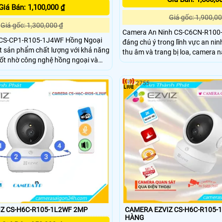
Giá Bán: 1,100,000 ₫
Giá gốc: 1,900,00
Giá gốc: 1,300,000 ₫
Camera An Ninh CS-C6CN-R100
 CS-CP1-R105-1J4WF Hồng Ngoại
đáng chú ý trong lĩnh vực an ninh. Với khả n
t sản phẩm chất lượng với khả năng
thu âm và trang bị loa, camera 
ốt nhờ công nghệ hồng ngoại và
âm thanh và hình ảnh xuất sắc. Hơn nữa, điểm
Với khả năng lắp đặt
mạnh của nó là sử dụng công n
 vị trí không gian rộng nhờ khả
Smart IR, giúp quan sát trong nh
2755
nh IP Wifi
ánh sáng yếu
h ảnh sáng đẹp
Z CS-H6C-R105-1L2WF 2MP
CAMERA EZVIZ CS-H6C-R105-1J
HÀNG