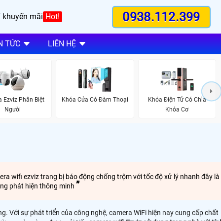
0938.112.399
 khuyến mãi
Hot!
N TỨC
LIÊN HỆ
 Ezviz Phân Biệt
Khóa Cửa Có Đàm Thoại
Khóa Điện Tử Có Chìa
Người
Khóa Cơ
mera wifi ezviz trang bị báo động chống trộm với tốc độ xử lý nhanh đây là
năng phát hiện thông minh
ng. Với sự phát triển của công nghệ, camera WiFi hiện nay cung cấp chất