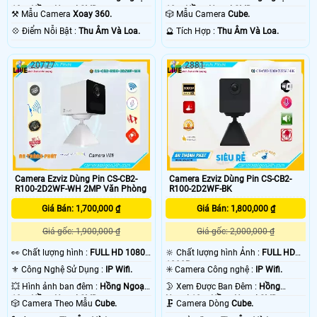
10m Hồng Ngoại SMD.
10m Hồng Ngoại SMD.
⚒ Mẫu Camera
Xoay 360.
🎲 Mẫu Camera
Cube.
️💠 Điểm Nỗi Bật :
Thu Âm Và Loa.
️🔮 Tích Hợp :
Thu Âm Và Loa.
20777
2881
Camera Ezviz Dùng Pin CS-CB2-
Camera Ezviz Dùng Pin CS-CB2-
R100-2D2WF-WH 2MP Văn Phòng
R100-2D2WF-BK
Giá Bán: 1,700,000 ₫
Giá Bán: 1,800,000 ₫
Giá gốc: 1,900,000 ₫
Giá gốc: 2,000,000 ₫
️👀 Chất lượng hình :
FULL HD 1080P
🔆 Chất lượng hình Ảnh :
FULL HD
.
1080P .
⚜️ Công Nghệ Sử Dụng :
IP Wifi.
✳️ Camera Công nghệ :
IP Wifi.
💥 Hình ảnh ban đêm :
Hồng Ngoại
🌛 Xem Được Ban Đêm :
Hồng
10m Hồng Ngoại SMD.
Ngoại 10m Hồng Ngoại SMD.
🎲 Camera Theo Mẫu
Cube.
🗜️ Camera Dòng
Cube.