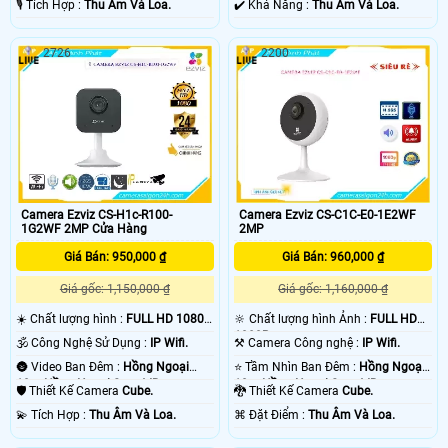
️🎙 Tích Hợp :
Thu Âm Và Loa.
️✔️ Khả Năng :
Thu Âm Và Loa.
2726
2200
Camera Ezviz CS-H1c-R100-
Camera Ezviz CS-C1C-E0-1E2WF
1G2WF 2MP Cửa Hàng
2MP
Giá Bán: 950,000 ₫
Giá Bán: 960,000 ₫
Giá gốc: 1,150,000 ₫
Giá gốc: 1,160,000 ₫
☀️ Chất lượng hình :
FULL HD 1080P
🔆 Chất lượng hình Ảnh :
FULL HD
.
1080P .
🕉️ Công Nghệ Sử Dụng :
IP Wifi.
⚒ Camera Công nghệ :
IP Wifi.
🌚 Video Ban Đêm :
Hồng Ngoại
⭐ Tầm Nhìn Ban Đêm :
Hồng Ngoại
10m Hồng Ngoại Smart IR.
10m Hồng Ngoại Smart IR.
🛡 Thiết Kế Camera
Cube.
🐉️ Thiết Kế Camera
Cube.
️💫 Tích Hợp :
Thu Âm Và Loa.
️⌘ Đặt Điểm :
Thu Âm Và Loa.