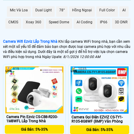
Mic Và Loa
Dual Light
78°
Hồng Ngoại
Full Color
AI
CMOS
Xoay 360
Speed Dome
AI Coding
IP66
3D DNR
Camera Wifi Ezviz Lắp Trong Nhà
Khi lắp camera WiFi trong nhà, bạn cần xem
xét một số yếu tố để đảm bảo bạn chọn được loại camera phù hợp với nhu cầu
và điều kiện sử dụng. Dưới đây là một số gợi ý để hỗ trợ việc lựa chọn camera
WiFi phù hợp trong nhà Ngày Upate:
8/1/2026 12:00:00 AM
919
1035
Camera Pin Ezviz CS-CB8-R200-
Camera Gọi Điện EZVIZ CS-TY1-
1M8WFL Lắp Trong Nhà
R105-8G8WF (8MP) Văn Phòng
Giá Bán: 5%-35%
Giá Bán: 5%-35%