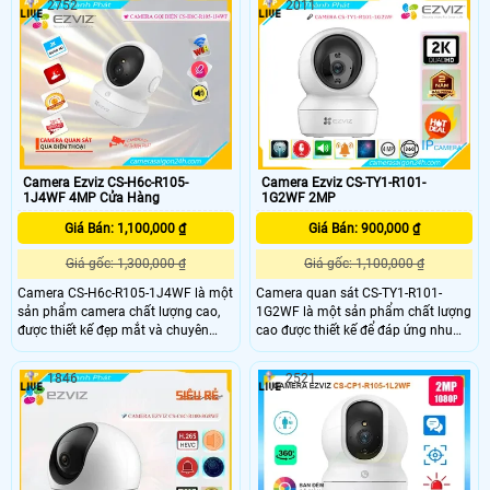
2752
2011
phép xem ban đêm thông minh mà
Wifi, cho phép cài đặt và giám sát từ
không bị chói sáng. Thiết bị này còn
xa. Với chất lượng tốt, camera này
phù hợp sử dụng ngoài trời nhờ tích
thích hợp lắp đặt ở những vị trí
hợp công nghệ IP Wifi
không gian rộng và có khả năng
xoay 360 độ
Camera Ezviz CS-H6c-R105-
Camera Ezviz CS-TY1-R101-
1J4WF 4MP Cửa Hàng
1G2WF 2MP
Giá Bán: 1,100,000 ₫
Giá Bán: 900,000 ₫
Giá gốc: 1,300,000 ₫
Giá gốc: 1,100,000 ₫
Camera CS-H6c-R105-1J4WF là một
Camera quan sát CS-TY1-R101-
sản phẩm camera chất lượng cao,
1G2WF là một sản phẩm chất lượng
được thiết kế đẹp mắt và chuyên
cao được thiết kế để đáp ứng nhu
nghiệp. Với độ phân giải cao lên đến
cầu giám sát an ninh cho gia đình
4.0MP và công nghệ hình ảnh tiên
hoặc doanh nghiệp. Với độ phân
1846
2521
tiến, nó cho phép ghi lại hình ảnh rõ
giải cao và công nghệ hình ảnh tiên
nét và chi tiết trong mọi điều kiện
tiến, camera này cung cấp hình ảnh
ánh sáng
sắc nét, rõ ràng ngay cả trong điều
kiện ánh sáng yếu