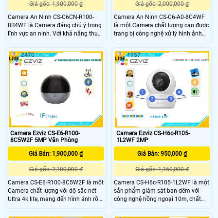
Giá gốc: 1,900,000 ₫
Giá gốc: 2,000,000 ₫
Camera An Ninh CS-C6CN-R100-
Camera An Ninh CS-C6-A0-8C4WF
8B4WF là Camera đáng chú ý trong
là một Camera chất lượng cao được
lĩnh vực an ninh. Với khả năng thu
trang bị công nghệ xử lý hình ảnh
âm và trang bị loa, camera này cho
Progressive Scan CMOS, đảm bảo
chất lượng âm thanh và hình ảnh
hình ảnh sắc nét và rõ ràng. Đặc
2470
1957
xuất sắc. Hơn nữa, điểm mạnh của
biệt, chất lượng hình ảnh ban đêm
nó là sử dụng công nghệ Hồng
cũng được nâng cao nhờ công nghệ
Ngoại Smart IR, giúp quan sát trong
hồng ngoại 10m. Công nghệ nén H
nhà trong điều kiện ánh sáng yếu
Camera Ezviz CS-E6-R100-
Camera Ezviz CS-H6c-R105-
8C5W2F 5MP Văn Phòng
1L2WF 2MP
Giá Bán: 1,900,000 ₫
Giá Bán: 950,000 ₫
Giá gốc: 2,100,000 ₫
Giá gốc: 1,150,000 ₫
Camera CS-E6-R100-8C5W2F là một
Camera CS-H6c-R105-1L2WF là một
Camera chất lượng với độ sắc nét
sản phẩm giám sát ban đêm với
Ultra 4k lite, mang đến hình ảnh rõ
công nghệ hồng ngoại 10m, chất
ràng và chi tiết. Đặc biệt, nó được
lượng hình ảnh sắc nét 2.0 MP. Sản
trang bị Hồng Ngoại Smart IR, cho
phẩm được trang bị công nghệ IP