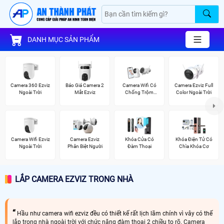
DANH MỤC SẢN PHẨM
Camera 360 Ezviz
Báo Giá Camera 2
Camera Wifi Có
Camera Ezviz Full
Ngoài Trời
Mắt Ezviz
Chống Trộm
Color Ngoài Trời
Ezviz
Camera Wifi Ezviz
Camera Ezviz
Khóa Cửa Có
Khóa Điện Tử Có
Ngoài Trời
Phân Biệt Người
Đàm Thoại
Chìa Khóa Cơ
LẮP CAMERA EZVIZ TRONG NHÀ
Hầu như camera wifi ezviz đều có thiết kế rất lịch lãm chính vì vây có thế
lắp trong nhà ngoài trời với chức năng đàm thoại 2 chiều to rõ. Camera