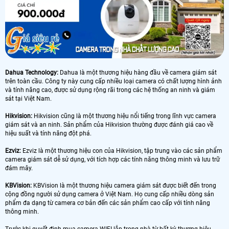
Dahua Technology:
Dahua là một thương hiệu hàng đầu về camera giám sát
trên toàn cầu. Công ty này cung cấp nhiều loại camera có chất lượng hình ảnh
và tính năng cao, được sử dụng rộng rãi trong các hệ thống an ninh và giám
sát tại Việt Nam.
Hikvision:
Hikvision cũng là một thương hiệu nổi tiếng trong lĩnh vực camera
giám sát và an ninh. Sản phẩm của Hikvision thường được đánh giá cao về
hiệu suất và tính năng đột phá.
Ezviz:
Ezviz là một thương hiệu con của Hikvision, tập trung vào các sản phẩm
camera giám sát dễ sử dụng, với tích hợp các tính năng thông minh và lưu trữ
đám mây.
KBVision:
KBVision là một thương hiệu camera giám sát được biết đến trong
cộng đồng người sử dụng camera ở Việt Nam. Họ cung cấp nhiều dòng sản
phẩm đa dạng từ camera cơ bản đến các sản phẩm cao cấp với tính năng
thông minh.
Trước khi quyết định mua camera WIFI lắp trong nhà từ bất kỳ thương hiệu