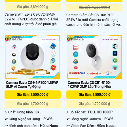
Giá gốc: 3,894,000 ₫
Giá gốc: 1,250,000 ₫
Camera Wifi Ezviz CS-CV248-A3-
Camera Giám Sát CS-H6c-R100-
32WMFR(APEC) được đánh giá với
8B4WF là một Camera chất lượng
chất lượng vượt trội ở độ phân giải
cao, mang đến hình ảnh sắc nét với
2.0 megapixel, mang đến hình ảnh
độ phân giải lên đến 4.0 MP. Với khả
sắc nét và chân thực. Với khả năng
năng xem ban đêm thông qua hồng
2600
2965
xem ban đêm cùng hồng ngoại
ngoại có tầm quan sát lên đến 10m,
10m, thiết bị này giúp quan sát mọi
bạn có thể đảm bảo an ninh mọi
lúc, mọi nơi một cách dễ dàng
lúc, mọi nơi
Camera Ezviz CS-H6-R100-1J5WF
Camera Ezviz CS-CB1-R100-
5MP AI Zoom Tự Động
1K2WF 2MP Lắp Trong Nhà
Giá Bán: 1,500,000 ₫
Giá Bán: 1,500,000 ₫
Giá gốc: 1,700,000 ₫
Giá gốc: 1,700,000 ₫
✨ Chất lượng hình :
3k .
️⚡ Độ sắc nét :
FULL HD 1080P .
🌠 Công Nghệ Sử Dụng :
IP Wifi.
🌠 Công Nghệ Camera :
IP Wifi.
🔦 Hình ảnh ban đêm :
Hồng Ngoại
🔦 Video Ban Đêm :
Hồng Ngoại