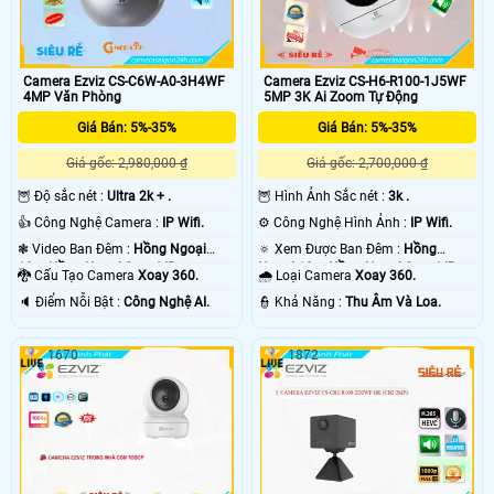
Camera Ezviz CS-C6W-A0-3H4WF
Camera Ezviz CS-H6-R100-1J5WF
4MP Văn Phòng
5MP 3K Ai Zoom Tự Động
Giá Bán: 5%-35%
Giá Bán: 5%-35%
Giá gốc: 2,980,000 ₫
Giá gốc: 2,700,000 ₫
🦉 Độ sắc nét :
Ultra 2k + .
🦉 Hình Ảnh Sắc nét :
3k .
👍 Công Nghệ Camera :
IP Wifi.
⚙ Công Nghệ Hình Ảnh :
IP Wifi.
❃ Video Ban Đêm :
Hồng Ngoại
🔅 Xem Được Ban Đêm :
Hồng
10m Hồng Ngoại Smart IR.
Ngoại 10m Hồng Ngoại Smart IR.
🐉️ Cấu Tạo Camera
Xoay 360.
🌧️ Loại Camera
Xoay 360.
️🔈 Điểm Nỗi Bật :
Công Nghệ AI.
️👮 Khả Năng :
Thu Âm Và Loa.
1670
1872