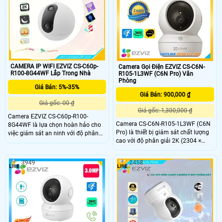
âm thanh bất thường và chế độ
khả năng xoay 360 độ tích họp mic
tuần tra. Hỗ trợ nén video H
và loa đàm thoại 2 chiều, phát hiện
và theo dõi chuyển động thông
minh camera cho hình ảnh sắc nét
giá rẻ.
CAMERA IP WIFI EZVIZ CS-C60p-
Camera Gọi Điện EZVIZ CS-C6N-
R100-8G44WF Lắp Trong Nhà
R105-1L3WF (C6N Pro) Văn
Phòng
Giá Bán: 5%-35%
Giá Bán: 900,000 ₫
Giá gốc: 00 ₫
Giá gốc: 1,300,000 ₫
Camera EZVIZ CS-C60p-R100-
Camera CS-C6N-R105-1L3WF (C6N
8G44WF là lựa chọn hoàn hảo cho
Pro) là thiết bị giám sát chất lượng
việc giám sát an ninh với độ phân
cao với độ phân giải 2K (2304 ×
giải 2K+ sắc nét và góc nhìn rộng
1296) mang lại hình ảnh sắc nét và
lên đến 93°. Sản phẩm được trang bị
chi tiết Camera có khả năng quay
công nghệ AI thông minh giúp phát
3949
2458
xoay 360 độ đàm thoại 2 chiều tích
hiện và theo dõi chuyển động, cùng
hợp nút gọi điện cảm ứng tiện lợi
khả năng đàm thoại hai chiều tiện
giúp bạn dễ dàng tương tác từ xa
lợi. Với tầm nhìn ban đêm lên đến
10m và khả năng kết nối Wi-Fi băng
kép (2