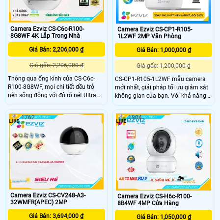
Camera Ezviz CS-C6c-R100-
Camera Ezviz CS-CP1-R105-
8G8WF 4K Lắp Trong Nhà
1L2WF 2MP Văn Phòng
Giá Bán: 2,206,000 ₫
Giá Bán: 1,000,000 ₫
Giá gốc: 2,206,000 ₫
Giá gốc: 1,200,000 ₫
Thông qua ống kính của CS-C6c-
CS-CP1-R105-1L2WF mẫu camera
R100-8G8WF, mọi chi tiết đều trở
mới nhất, giải pháp tối ưu giám sát
nên sống động với độ rõ nét Ultra
không gian của bạn. Với khả năng
HD từ ngày đến đêm, trong khi
xoay vòng, máy ảnh thông minh
phạm vi bao phủ 360° của nó đảm
này theo dõi hiệu quả mỗi không
1762
1904
bảo không bỏ sót góc nào. Camera
gian của ngôi nhà dọc theo các
là người giám hộ thông minh của
tuyến tuần tra độc đáo. Với một nút
bạn, sẽ thông báo cho bạn những
vật lý sáng tạo, CS-CP1-R105-
hoạt động quan trọng và những
1L2WF đảm bảo kết nối liên tục và
khoảnh khắc đáng nhớ.
đáng tin cậy giữa bạn và gia đình
bạn
Camera Ezviz CS-CV248-A3-
Camera Ezviz CS-H6c-R100-
32WMFR(APEC) 2MP
8B4WF 4MP Cửa Hàng
Giá Bán: 3,694,000 ₫
Giá Bán: 1,050,000 ₫