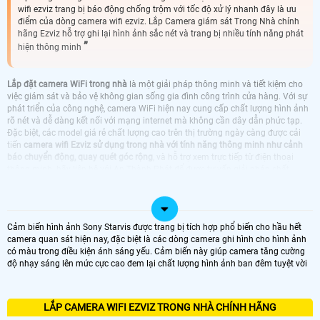
wifi ezviz trang bị báo động chống trộm với tốc độ xử lý nhanh đây là ưu
điểm của dòng camera wifi ezviz. Lắp Camera giám sát Trong Nhà chính
hãng Ezviz hỗ trợ ghi lại hình ảnh sắc nét và trang bị nhiều tính năng phát
hiện thông minh
Lắp đặt camera WiFi trong nhà
là một giải pháp thông minh và tiết kiệm cho
việc giám sát và bảo vệ không gian sống gia đình công trình cửa hàng. Với sự
phát triển của công nghệ, camera WiFi hiện nay cung cấp chất lượng hình ảnh
rõ nét và dễ dàng kết nối với mạng internet mà không cần dây dẫn phức tạp.
Đặc biệt, các model giá rẻ chất lượng cao trên thị trường ngày càng được cải
tiến
camera wifi Ezviz sử dụng trong nhà với tính năng thông minh như cảnh
báo chuyển động, quay quét góc rộng
, và hỗ trợ xem trực tiếp từ điện thoại
thông minh. hãy liên hê với An Thành Phát để được tư vấn giải pháp chất
lượng tốt nhất
LẮP CAMERA WIFI TRONG NHÀ CHÍNH HÃNG
Cảm biến hình ảnh Sony Starvis được trang bị tích hợp phổ biến cho hầu hết
camera quan sát hiện nay, đặc biệt là các dòng camera ghi hình cho hình ảnh
có màu trong điều kiện ánh sáng yếu. Cảm biến này giúp camera tăng cường
TRỌN BỘ CAMERA TRONG NHÀ
CAMERA EZVIZ LẮP TRONG NHÀ
độ nhạy sáng lên mức cực cao đem lại chất lượng hình ảnh ban đêm tuyệt vời
CAMERA IMOU LẮP TRONG NHÀ
LẮP CAMERA WIFI EZVIZ DAHUA LẮP
TRONG NHÀ GIÁ RẺ
CAMERA WIFI EZVIZ KBVISION DÙNG
CAMERA WIFI EZVIZ HIKVISION TRONG
LẮP CAMERA WIFI EZVIZ TRONG NHÀ CHÍNH HÃNG
TRONG NHÀ
NHÀ