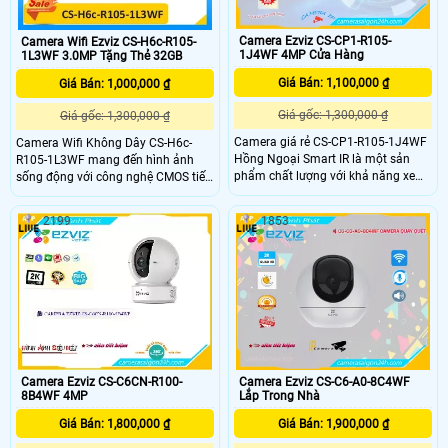
Camera Ezviz CS-CP1-R105-
Camera Wifi Ezviz CS-H6c-R105-
1J4WF 4MP Cửa Hàng
1L3WF 3.0MP Tặng Thẻ 32GB
Giá Bán: 1,100,000 ₫
Giá Bán: 1,000,000 ₫
Giá gốc: 1,300,000 ₫
Giá gốc: 1,300,000 ₫
Camera giá rẻ CS-CP1-R105-1J4WF
Camera Wifi Không Dây CS-H6c-
Hồng Ngoại Smart IR là một sản
R105-1L3WF mang đến hình ảnh
phẩm chất lượng với khả năng xem
sống động với công nghệ CMOS tiết
ban đêm tốt nhờ công nghệ hồng
kiệm năng lượng có phát hiện
ngoại và khoảng cách lên đến 10m.
chuyển động thông minh, hình dáng
2199
1853
Với khả năng lắp đặt camera ở
người, xem ban đêm 10m Hồng
những vị trí không gian rộng nhờ
Ngoại lưu độc lập trên thẻ nhớ. Chip
khả năng xoay 360 độ. Công nghệ
hình ảnh 3.0 MP, tiết kiệm chi phí với
hình ảnh IP Wifi giúp xử lý hình ảnh
chất lượng cao, tải nhanh H.265/H
sáng đẹp
Camera Ezviz CS-C6CN-R100-
Camera Ezviz CS-C6-A0-8C4WF
8B4WF 4MP
Lắp Trong Nhà
Giá Bán: 1,800,000 ₫
Giá Bán: 1,900,000 ₫