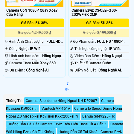
Camera C6N 1080P Quay Xoay
Camera Ezviz CS-CB2-R100-
Cửa Hàng
2D2WF-BK 2MP
Giá Bán: 5%-35%
Giá Bán: 5%-35%
Giá gốc: 1,249,000 ₫
Giá gốc: 2,199,000 ₫
✨ Hình Ành Chất Lượng :
FULL HD
️⚡ Độ Phân giải :
FULL HD 1080P .
1080P .
⚜️ Công Nghệ :
IP Wifi.
🌠 Tích hợp công nghệ :
IP Wifi.
💥 Hình ảnh ban đêm :
Hồng Ngoại
🌜 Video Ban Đêm :
Hồng Ngoại
10m Hồng Ngoại Smart IR.
20m Hồng Ngoại SMD.
🕉️ Camera Theo Mẫu
Xoay 360.
🕉️ Thiết Kế Camera
Cube.
️ლ Ưu Điểm :
Công Nghệ AI.
️⌘ Điểm Nỗi Bật :
Công Nghệ AI.
1
⫸
Thông Tin:
Camera Speedome Hồng Ngoại KH-DP2007
Camera
Kbvision Kx9008itn
Vantech VP-151A
Camera Ip Speed Dome Hồng
Ngoại 2.0 Megapixel Kbvision KX-C2007ePN
Dahua Sd49225i-Hc
Hướng Dẫn Cài Đặt Camera Ezviz Trên Điện Thoại Từ A Đến Z
Camera
Wifi Hãng Ezviz Có Tốt Không
Hướng Dẫn Gỡ Tài Khoản Camera Ezviz