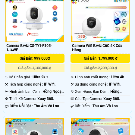
Camera Ezviz CS-TY1-R105-
Camera Wifi Ezviz C6C 4K Cửa
1J4WF
Hàng
Giá Bán: 999.000₫
Giá Bán: 1,799,000 ₫
Giá gốc: 1,100,000 ₫
Giá gốc: 2,299,000 ₫
✨ Độ Phân giải :
Ultra 2k + .
🔆 Hình ảnh chất lượng :
Ultra 4k 👍🏾
.
⚒ Tích hợp công nghệ :
IP Wifi.
⚒ Sử dụng công nghệ :
IP Wifi.
🔦 Hình ảnh ban đêm :
Hồng Ngoại
💡 Xem Được Ban Đêm :
Hồng
10m Hồng Ngoại Smart IR.
Ngoại 10m Hồng Ngoại Smart IR.
💎 Thiết Kế Camera
Xoay 360.
🎼️ Cấu Tạo Camera
Xoay 360.
️ლ Điểm Nỗi Bật :
Thu Âm Và Loa.
️✔️ Đặt Điểm :
Thu Âm Và Loa.
2508
2072