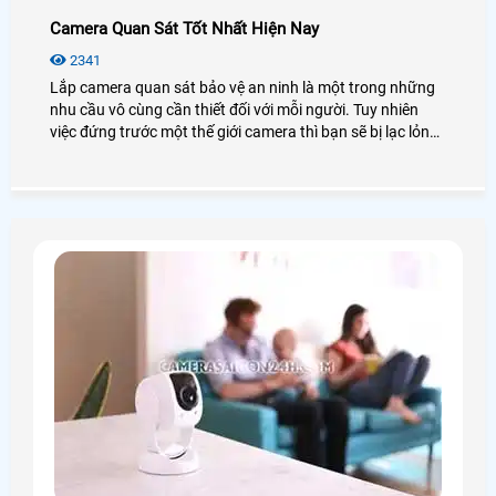
Camera Quan Sát Tốt Nhất Hiện Nay
2341
Lắp camera quan sát bảo vệ an ninh là một trong những
nhu cầu vô cùng cần thiết đối với mỗi người. Tuy nhiên
việc đứng trước một thế giới camera thì bạn sẽ bị lạc lỏng,
phân vân và không biết nên lựa chọn như thế nào cho phù
hợp với túi tiền mà vẫn đảm bảo được chất lượng. Hôm
nay An Thành Phát xin được giới thiệu đến quý anh chị em
các model camera quan sát tốt nhất hiện nay nhằm đem
lại sự lựa chọn phù hợp chất lượng nhất.