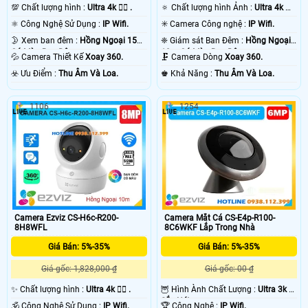
💯 Chất lượng hình :
Ultra 4k 👍🏾 .
🔅 Chất lượng hình Ảnh :
Ultra 4k 👍🏾
.
⚛️ Công Nghệ Sử Dụng :
IP Wifi.
✳️ Camera Công nghệ :
IP Wifi.
🌛 Xem ban đêm :
Hồng Ngoại 15m
❈ Giám sát Ban Đêm :
Hồng Ngoại
Có Màu Ban Ðêm.
10m Có Màu Ban Ðêm.
💦 Camera Thiết Kế
Xoay 360.
🗜️ Camera Dòng
Xoay 360.
️☣️ Ưu Điểm :
Thu Âm Và Loa.
️♚ Khả Năng :
Thu Âm Và Loa.
1106
1254
Camera Ezviz CS-H6c-R200-
Camera Mắt Cá CS-E4p-R100-
8H8WFL
8C6WKF Lắp Trong Nhà
Giá Bán: 5%-35%
Giá Bán: 5%-35%
Giá gốc: 1,828,000 ₫
Giá gốc: 00 ₫
✨ Chất lượng hình :
Ultra 4k 👍🏾 .
🦉 Hình Ành Chất Lượng :
Ultra 3k +
Sắc Nét .
🕉️ Công Nghệ Sử Dụng :
IP Wifi.
🏆 Công Nghệ :
IP Wifi.