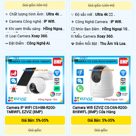
Giá gốc: liên hệ
Giá gốc: Liên Hệ
🔅 Chất lượng hình Ảnh :
Ultra 4k 👍🏾
✨ Độ sắc nét :
Ultra 4k 👍🏾 .
.
⚜️ Camera Công nghệ :
IP Wifi.
⚜️ Công Nghệ Camera :
IP Wifi.
'
❈ Khi xem thiếu sáng :
Hồng Ngoại
💥 Nhìn Ban Đêm :
Hồng Ngoại 10m
15m Hồng Ngoại Smart IR.
Hồng Ngoại Smart IR.
🎨 Loại Camera
Xoay 360.
⛓ Mẫu Camera
Xoay 360.
️⇝ Đặt Điểm :
Công Nghệ AI.
️💎 Điểm Nỗi Bật :
Thu Âm Và Loa.
782
1097
Camera IP WIFI CS-HB8-R200-
Camera Wifi EZVIZ CS-C6N-R200-
1M8WFL EZVIZ (8MP)
8H8WFL (8MP) Cửa Hàng
Giá Bán: 5%-35%
Giá Bán: 5%-35%
Giá gốc:
Giá gốc: