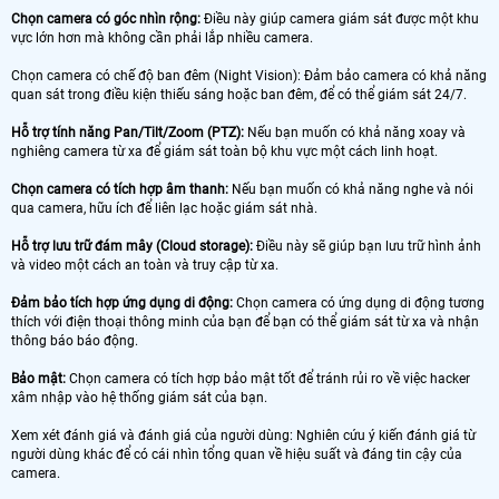
Chọn camera có góc nhìn rộng:
Điều này giúp camera giám sát được một khu
vực lớn hơn mà không cần phải lắp nhiều camera.
Chọn camera có chế độ ban đêm (Night Vision): Đảm bảo camera có khả năng
quan sát trong điều kiện thiếu sáng hoặc ban đêm, để có thể giám sát 24/7.
Hỗ trợ tính năng Pan/Tilt/Zoom (PTZ):
Nếu bạn muốn có khả năng xoay và
nghiêng camera từ xa để giám sát toàn bộ khu vực một cách linh hoạt.
Chọn camera có tích hợp âm thanh:
Nếu bạn muốn có khả năng nghe và nói
qua camera, hữu ích để liên lạc hoặc giám sát nhà.
Hỗ trợ lưu trữ đám mây (Cloud storage):
Điều này sẽ giúp bạn lưu trữ hình ảnh
và video một cách an toàn và truy cập từ xa.
Đảm bảo tích hợp ứng dụng di động:
Chọn camera có ứng dụng di động tương
thích với điện thoại thông minh của bạn để bạn có thể giám sát từ xa và nhận
thông báo báo động.
Bảo mật:
Chọn camera có tích hợp bảo mật tốt để tránh rủi ro về việc hacker
xâm nhập vào hệ thống giám sát của bạn.
Xem xét đánh giá và đánh giá của người dùng: Nghiên cứu ý kiến ​​đánh giá từ
người dùng khác để có cái nhìn tổng quan về hiệu suất và đáng tin cậy của
camera.