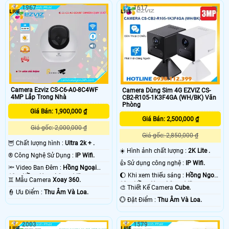
1967
1617
Camera Ezviz CS-C6-A0-8C4WF
Camera Dùng Sim 4G EZVIZ CS-
4MP Lắp Trong Nhà
CB2-R105-1K3F4GA (WH/BK) Văn
Phòng
Giá Bán: 1,900,000 ₫
Giá Bán: 2,500,000 ₫
Giá gốc: 2,000,000 ₫
Giá gốc: 2,850,000 ₫
🦉 Chất lượng hình :
Ultra 2k + .
☀️ Hình ảnh chất lượng :
2K Lite .
®️ Công Nghệ Sử Dụng :
IP Wifi.
👍 Sử dụng công nghệ :
IP Wifi.
🔦 Video Ban Đêm :
Hồng Ngoại
🌔 Khi xem thiếu sáng :
Hồng Ngoại
10m Hồng Ngoại Smart IR.
♊ Mẫu Camera
Xoay 360.
10m Hồng Ngoại Smart IR.
🎨 Thiết Kế Camera
Cube.
️👮 Ưu Điểm :
Thu Âm Và Loa.
️💮 Đặt Điểm :
Thu Âm Và Loa.
2003
1579