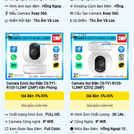
🔦 Hình ảnh ban đêm :
Hồng Ngoại
❈ Khoảng Cách Ban Đêm :
Hồng
10m Hồng Ngoại Smart IR.
Ngoại 20m Công Nghệ Chuyên
🗜️ Mẫu Camera
Xoay 360.
🎼️ Cấu Tạo Camera
Xoay 360.
Dụng.
️ლ Điểm Nỗi Bật :
Thu Âm Và Loa.
️₤ Ưu Điểm :
Thu Âm Và Loa.
918
1163
Camera Ezviz Gọi Điện CS-TY1-
Camera Gọi Điện CS-TY1-R105-
R105-1L2WF (2MP) Văn Phòng
1L3WF EZVIZ (3MP)
Giá Bán: 5%-35%
Giá Bán: 5%-35%
Giá gốc: Liên Hệ
Giá gốc: Liên Hệ
️👀 Chất lượng hình Ảnh :
FULL HD
💯 Hình Ành Chất Lượng :
2K Lite .
1080P .
✳️ Camera Công nghệ :
IP Wifi.
🌠 Công Nghệ :
IP Wifi.
💥 Xem Được Ban Đêm :
Full Color
🌚 Nhìn Ban Đêm :
Hồng Ngoại 10m