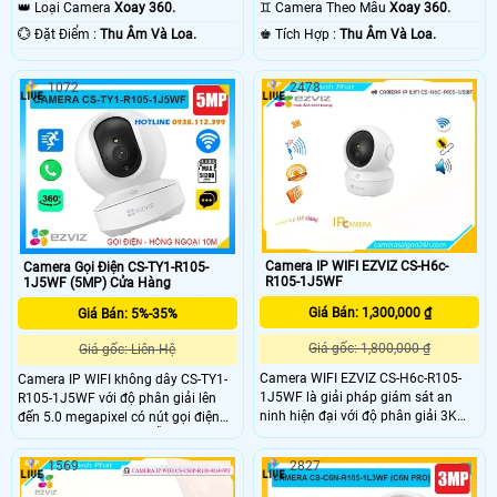
10m Hồng Ngoại Smart IR.
Hồng Ngoại Smart IR.
👑 Loại Camera
Xoay 360.
♊ Camera Theo Mẫu
Xoay 360.
️💮 Đặt Điểm :
Thu Âm Và Loa.
️♚ Tích Hợp :
Thu Âm Và Loa.
1072
2478
Camera IP WIFI EZVIZ CS-H6c-
Camera Gọi Điện CS-TY1-R105-
R105-1J5WF
1J5WF (5MP) Cửa Hàng
Giá Bán: 1,300,000 ₫
Giá Bán: 5%-35%
Giá gốc: 1,800,000 ₫
Giá gốc: Liên Hệ
Camera WIFI EZVIZ CS-H6c-R105-
Camera IP WIFI không dây CS-TY1-
1J5WF là giải pháp giám sát an
R105-1J5WF với độ phân giải lên
ninh hiện đại với độ phân giải 3K
đến 5.0 megapixel có nút gọi điện
sắc nét, ống kính 4mm @ F1. 6 cho
thoại chỉ cần 1 chạm dễ dàng giám
góc nhìn rộng 104°. Camera được
sát trên điện thoại hồng ngoại tầm
1569
2827
trang bị công nghệ phát hiện
nhìn xa 10m. Camera được thiết kế
chuyển động, hình dạng con người,
mỹ thuật cao và bắt mắt, camera có