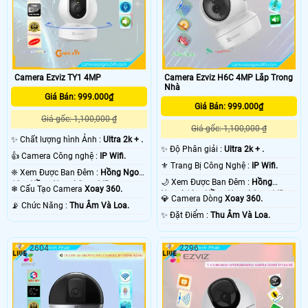
Camera Ezviz H6C 4MP Lắp Trong
Camera Ezviz TY1 4MP
Nhà
Giá Bán: 999.000₫
Giá Bán: 999.000₫
Giá gốc: 1,100,000 ₫
Giá gốc: 1,100,000 ₫
✨ Chất lượng hình Ảnh :
Ultra 2k + .
✨ Độ Phân giải :
Ultra 2k + .
👍 Camera Công nghệ :
IP Wifi.
⚜️ Trang Bị Công Nghệ :
IP Wifi.
❈ Xem Được Ban Đêm :
Hồng Ngoại
🌙 Xem Được Ban Đêm :
Hồng
10m Hồng Ngoại Smart IR.
❄ Cấu Tạo Camera
Xoay 360.
Ngoại 10m Hồng Ngoại Smart IR.
💎 Camera Dòng
Xoay 360.
️📡 Chức Năng :
Thu Âm Và Loa.
️✨ Đặt Điểm :
Thu Âm Và Loa.
2604
2296