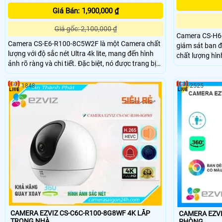
Giá Bán: 1,900,000 ₫
Giá gốc: 2,100,000 ₫
Camera CS-H6
Camera CS-E6-R100-8C5W2F là một Camera chất
giám sát ban 
lượng với độ sắc nét Ultra 4k lite, mang đến hình
chất lượng hình ản
ảnh rõ ràng và chi tiết. Đặc biệt, nó được trang bị
được trang bị c
Hồng Ngoại Smart IR, cho phép xem ban đêm
và giám sát từ xa. Với chất lượng tốt, 
thông minh mà không bị chói sáng. Thiết bị này
thích hợp lắp đ
1848
2525
còn phù hợp sử dụng ngoài trời nhờ tích hợp công
có khả năng x
nghệ IP Wifi
CAMERA EZVIZ CS-C6C-R100-8G8WF 4K LẮP
CAMERA EZVIZ
TRONG NHÀ
PHÒNG