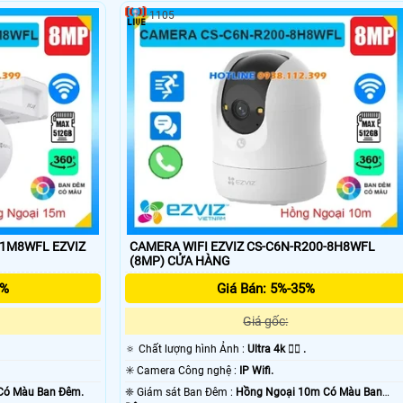
1105
-1M8WFL EZVIZ
CAMERA WIFI EZVIZ CS-C6N-R200-8H8WFL
(8MP) CỬA HÀNG
5%
Giá Bán: 5%-35%
Giá gốc:
🔅 Chất lượng hình Ảnh :
Ultra 4k 👍🏾 .
✳️ Camera Công nghệ :
IP Wifi.
Có Màu Ban Ðêm.
❈ Giám sát Ban Đêm :
Hồng Ngoại 10m Có Màu Ban