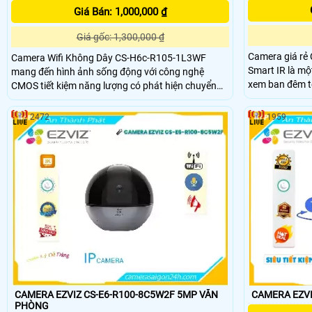
Giá Bán: 1,000,000 ₫
Giá gốc: 1,300,000 ₫
Camera giá rẻ
Camera Wifi Không Dây CS-H6c-R105-1L3WF
Smart IR là mộ
mang đến hình ảnh sống động với công nghệ
xem ban đêm t
CMOS tiết kiệm năng lượng có phát hiện chuyển
khoảng cách lên đến 10m. 
động thông minh, hình dáng người, xem ban đêm
camera ở những
10m Hồng Ngoại lưu độc lập trên thẻ nhớ. Chip
2472
1959
năng xoay 360 độ. Công nghệ hình ả
hình ảnh 3.0 MP, tiết kiệm chi phí với chất lượng
giúp xử lý hìn
cao, tải nhanh H.265/H
CAMERA EZVIZ CS-E6-R100-8C5W2F 5MP VĂN
CAMERA EZVI
PHÒNG