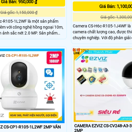
Giá Bán: 950,000 ₫
Giá Bán: 1,100,0
Giá gốc: 1,150,000 ₫
Giá gốc: 1,300,00
c-R105-1L2WF là một sản phẩm
Camera CS-H6c-R105-1J4WF là
đêm với công nghệ hồng ngoại 10m,
camera chất lượng cao, được thi
h sắc nét 2.0 MP. Sản phẩm
chuyên nghiệp. Với độ phân giải cao lên đến 4.0MP
ông nghệ IP Wifi, cho phép cài đặt
và công nghệ hình ảnh tiên tiến, 
camera này
hình ảnh rõ nét và chi tiết trong
ặt ở những vị trí không gian rộng và
1762
sáng
oay 360 độ
CAMERA EZVIZ CS-CV248-A3-
 CS-CP1-R105-1L2WF 2MP VĂN
2MP