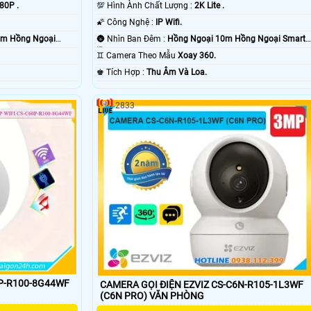
80P .
💯 Hình Ành Chất Lượng :
2K Lite .
🌠 Công Nghệ :
IP Wifi.
10m Hồng Ngoại
🌚 Nhìn Ban Đêm :
Hồng Ngoại 10m Hồng Ngoại Smart
IR.
♊ Camera Theo Mẫu
Xoay 360.
️♚ Tích Hợp :
Thu Âm Và Loa.
2833
0P-R100-8G44WF
CAMERA GỌI ĐIỆN EZVIZ CS-C6N-R105-1L3WF
(C6N PRO) VĂN PHÒNG