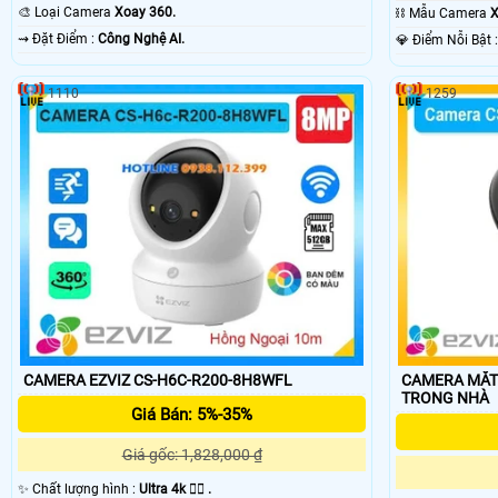
Smart IR.
IR.
🎨 Loại Camera
Xoay 360.
⛓ Mẫu Camera
X
️⇝ Đặt Điểm :
Công Nghệ AI.
️💎 Điểm N
1110
1259
CAMERA EZVIZ CS-H6C-R200-8H8WFL
CAMERA MẮT 
TRONG NHÀ
Giá Bán: 5%-35%
Giá gốc: 1,828,000 ₫
✨ Chất lượng hình :
Ultra 4k 👍🏾 .