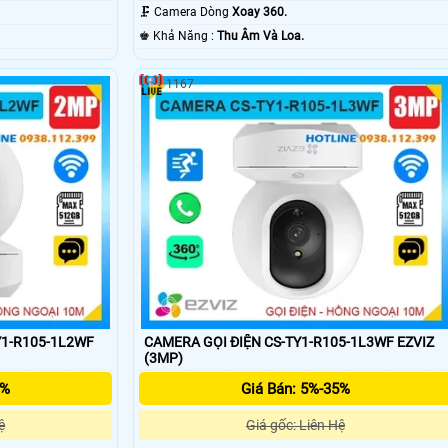
Ðêm.
🗜️ Camera Dòng
Xoay 360.
️♚ Khả Năng :
Thu Âm Và Loa.
1167
'
Y1-R105-1L2WF
CAMERA GỌI ĐIỆN CS-TY1-R105-1L3WF EZVIZ
(3MP)
5%
Giá Bán: 5%-35%
ệ
Giá gốc: Liên Hệ