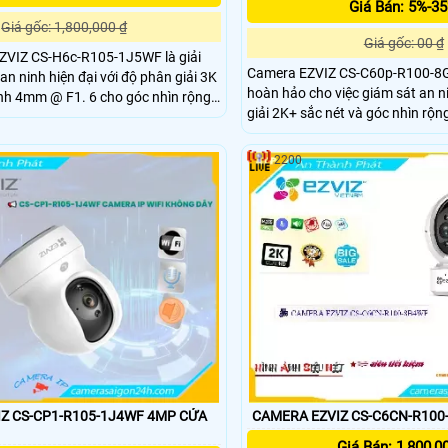
Giá Bán: 5%-3
Giá gốc: 1,800,000 ₫
Giá gốc: 00 ₫
ZVIZ CS-H6c-R105-1J5WF là giải
Camera EZVIZ CS-C60p-R100-8G
an ninh hiện đại với độ phân giải 3K
hoàn hảo cho việc giám sát an n
 F1. 6 cho góc nhìn rộng
giải 2K+ sắc nét và góc nhìn rộng l
phẩm được trang bị công nghệ A
ình dạng con người, âm thanh bất
phát hiện và theo dõi chuyển độ
thường và chế độ tuần tra. Hỗ trợ nén video H
2200
đàm thoại hai chiều tiện lợi. Với tầm nhìn ban đêm
lên đến 10m và khả năng kết nối 
 CS-CP1-R105-1J4WF 4MP CỬA
CAMERA EZVIZ CS-C6CN-R100
Giá Bán: 1,800,0