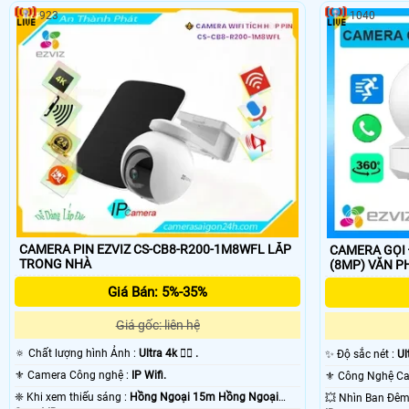
923
1040
CAMERA PIN EZVIZ CS-CB8-R200-1M8WFL LẮP
CAMERA GỌI 
TRONG NHÀ
(8MP) VĂ
Giá Bán: 5%-35%
Giá gốc: liên hệ
🔅 Chất lượng hình Ảnh :
Ultra 4k 👍🏾 .
✨ Độ sắc nét :
Ult
⚜️ Camera Công nghệ :
IP Wifi.
❈ Khi xem thiếu sáng :
Hồng Ngoại 15m Hồng Ngoại