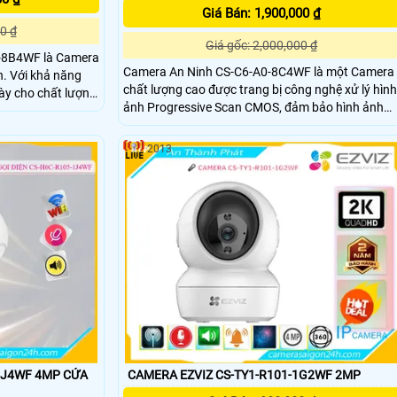
Giá Bán: 1,900,000 ₫
0 ₫
Giá gốc: 2,000,000 ₫
-8B4WF là Camera
Camera An Ninh CS-C6-A0-8C4WF là một Camera
ăng
chất lượng cao được trang bị công nghệ xử lý hình
này cho chất lượng
ảnh Progressive Scan CMOS, đảm bảo hình ảnh
sắc nét và rõ ràng. Đặc biệt, chất lượng hình ảnh
ghệ Hồng Ngoại
ban đêm cũng được nâng cao nhờ công nghệ
à trong điều kiện
2013
hồng ngoại 10m. Công nghệ nén H
4WF 4MP CỬA
CAMERA EZVIZ CS-TY1-R101-1G2WF 2MP