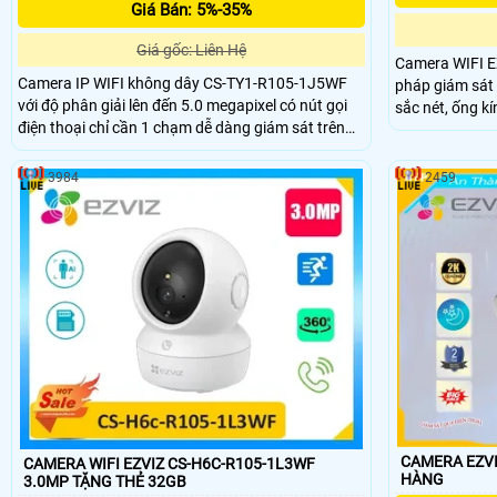
Giá Bán: 5%-35%
Giá gốc: Liên Hệ
Camera WIFI E
Camera IP WIFI không dây CS-TY1-R105-1J5WF
pháp giám sát 
với độ phân giải lên đến 5.0 megapixel có nút gọi
sắc nét, ống kính 4mm @
điện thoại chỉ cần 1 chạm dễ dàng giám sát trên
104°. Camera được trang bị công nghệ phát hiện
điện thoại hồng ngoại tầm nhìn xa 10m. Camera
chuyển động, h
được thiết kế mỹ thuật cao và bắt mắt, camera có
3984
2459
khả năng xoay 360 độ tích họp mic và loa đàm
thoại 2 chiều, phát hiện và theo dõi chuyển động
thông minh camera cho hình ảnh sắc nét giá rẻ.
CAMERA EZVIZ
CAMERA WIFI EZVIZ CS-H6C-R105-1L3WF
HÀNG
3.0MP TẶNG THẺ 32GB