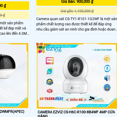
Giá Bán: 900,000 ₫
00 ₫
Giá gốc: 1,100,000 ₫
0 ₫
Camera quan sát CS-TY1-R101-1G2WF là một sả
 một sản phẩm
phẩm chất lượng cao được thiết kế để đáp ứng
ết kế đẹp mắt và
nhu cầu giám sát an ninh cho gia đình hoặc doan
nghiệp. Với độ phân giải cao và công nghệ hình
nó cho phép ghi lại
ảnh tiên tiến, camera này cung cấp hình ảnh sắc
 mọi điều kiện ánh
nét, rõ ràng ngay cả trong điều kiện ánh sáng yếu
1907
32WMFR(APEC)
CAMERA EZVIZ CS-H6C-R100-8B4WF 4MP CỬA
HÀNG