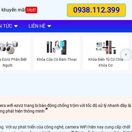
0938.112.399
 khuyến mãi
Hot!
N TỨC
LIÊN HỆ
 Ezviz Phân Biệt
Khóa Cửa Có Đàm Thoại
Khóa Điện Tử Có Chìa
Người
Khóa Cơ
mera wifi ezviz trang bị báo động chống trộm với tốc độ xử lý nhanh đây là
năng phát hiện thông minh
ng. Với sự phát triển của công nghệ, camera WiFi hiện nay cung cấp chất