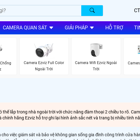
CT
CAMERA QUAN SÁT
GIẢI PHÁP
HỖ TRỢ
TI
Camera Ezviz Full Color
Camera Wifi Ezviz Ngoài
 Chống
Camera
Ngoài Trời
Trời
z
có thế lắp trong nhà ngoài trời với chức năng đàm thoại 2 chiều to rõ. Ca
hính hãng Ezviz hỗ trợ ghi lại hình ảnh sắc nét và trang bị nhiều tính 
m cho việc giám sát và bảo vệ không gian sống gia đình công trình cửa hà