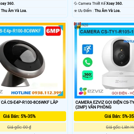
oay 360.
💦 Camera Thiết Kế
Xoay 360.
ỗi Bật :
Thu Âm Và Loa.
️☣️ Ưu Điểm :
Thu Âm Và Loa.
920
CÁ CS-E4P-R100-8C6WKF LẮP
CAMERA EZVIZ GỌI ĐIỆN CS-T
(2MP) VĂN PHÒNG
Giá Bán: 5%-35%
Giá Bán: 5%-3
Giá gốc: 00 ₫
Giá gốc: Liên H