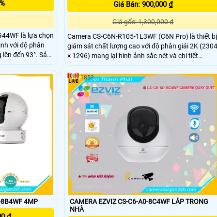
5%
Giá Bán: 900,000 ₫
Giá gốc: 1,300,000 ₫
44WF là lựa chọn
Camera CS-C6N-R105-1L3WF (C6N Pro) là thiết bị
inh với độ phân
giám sát chất lượng cao với độ phân giải 2K (230
ên đến 93°. Sản
× 1296) mang lại hình ảnh sắc nét và chi tiết
I thông minh giúp
Camera có khả năng quay xoay 360 độ đàm thoại
ng, cùng khả năng
2 chiều tích hợp nút gọi điện cảm ứng tiện lợi giúp
1853
bạn dễ dàng tương tác từ xa
Wi-Fi băng kép (2
-8B4WF 4MP
CAMERA EZVIZ CS-C6-A0-8C4WF LẮP TRONG
NHÀ
00 ₫