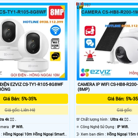
787
ĐIỆN EZVIZ CS-TY1-R105-8G8WF
CAMERA IP WIFI CS-HB8-R200
N PHÒNG
(8MP)
Giá Bán: 5%-35%
Giá Bán: 5%-3
Giá gốc: Liên Hệ
Giá gốc:
ra 4k 👍🏾 .
💯 Chất lượng hình :
Ultra 4k 👍🏾 .
⚜️ Công Nghệ Camera :
IP Wifi.
⚛️ Công Nghệ Sử Dụng :
IP Wifi.
💥 Nhìn Ban Đêm :
Hồng Ngoại 10m Hồng Ngoại Smart
🌛 Xem ban đêm :
Hồng Ngoại 15m 