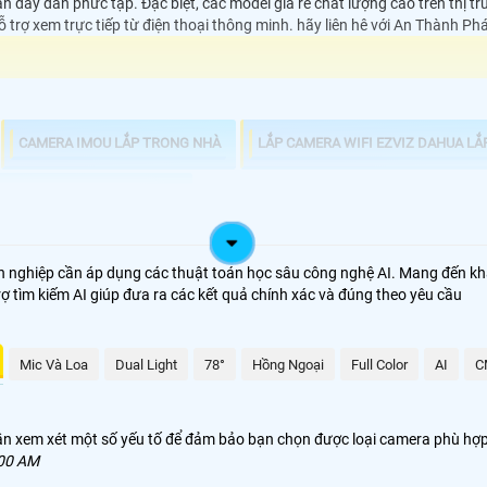
n dây dẫn phức tạp. Đặc biệt, các model giá rẻ chất lượng cao trên thị t
hỗ trợ xem trực tiếp từ điện thoại thông minh. hãy liên hê với An Thành Ph
CAMERA IMOU LẮP TRONG NHÀ
LẮP CAMERA WIFI EZVIZ DAHUA LẮ
ZVIZ HIKVISION TRONG NHÀ
n nghiệp cần áp dụng các thuật toán học sâu công nghệ AI. Mang đến kh
ợ tìm kiếm AI giúp đưa ra các kết quả chính xác và đúng theo yêu cầu
Mic Và Loa
Dual Light
78°
Hồng Ngoại
Full Color
AI
C
n xem xét một số yếu tố để đảm bảo bạn chọn được loại camera phù hợp vớ
:00 AM