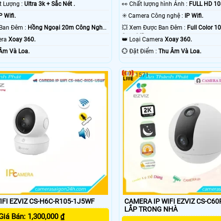
ất Lượng :
Ultra 3k + Sắc Nét .
️👀 Chất lượng hình Ảnh :
FULL HD 10
P Wifi.
✳️ Camera Công nghệ :
IP Wifi.
❈ Khoảng Cách Ban Đêm :
Hồng Ngoại 20m Công Nghệ
💥 Xem Được Ban Đêm :
Full Color 
Smart IR.
mera
Xoay 360.
👑 Loại Camera
Xoay 360.
Âm Và Loa.
️💮 Đặt Điểm :
Thu Âm Và Loa.
1571
IFI EZVIZ CS-H6C-R105-1J5WF
CAMERA IP WIFI EZVIZ CS-C6
LẮP TRONG NHÀ
Giá Bán: 1,300,000 ₫