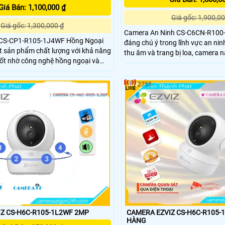
Giá Bán: 1,100,000 ₫
Giá gốc: 1,900,00
Giá gốc: 1,300,000 ₫
Camera An Ninh CS-C6CN-R100
 CS-CP1-R105-1J4WF Hồng Ngoại
đáng chú ý trong lĩnh vực an ninh. Với khả n
t sản phẩm chất lượng với khả năng
thu âm và trang bị loa, camera 
ốt nhờ công nghệ hồng ngoại và
âm thanh và hình ảnh xuất sắc. Hơn nữa, điểm
Với khả năng lắp đặt
mạnh của nó là sử dụng công n
 vị trí không gian rộng nhờ khả
Smart IR, giúp quan sát trong nh
2755
nh IP Wifi
ánh sáng yếu
h ảnh sáng đẹp
Z CS-H6C-R105-1L2WF 2MP
CAMERA EZVIZ CS-H6C-R105-1J
HÀNG