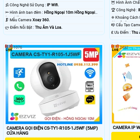
🦉 Hình Ành Ch
🕉️ Công Nghệ Sử Dụng :
IP Wifi.
🏆 Công Nghệ :
I
🔦 Hình ảnh ban đêm :
Hồng Ngoại 10m Hồng Ngoại
Smart IR.
🗜️ Mẫu Camera
Xoay 360.
Chuyên Dụng.
🎼️ Cấu Tạo Ca
️ლ Điểm Nỗi Bật :
Thu Âm Và Loa.
️₤ Ưu Điểm :
Thu 
1076
2482
CAMERA IP W
CAMERA GỌI ĐIỆN CS-TY1-R105-1J5WF (5MP)
CỬA HÀNG