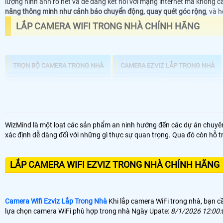
lượng hình ảnh rõ nét và dễ dàng kết nối với mạng internet mà không cầ
năng thông minh như cảnh báo chuyển động, quay quét góc rộng
, và 
LẮP CAMERA WIFI TRONG NHÀ CHÍNH HÃNG
TRỌN BỘ CAMERA TRONG NHÀ
CAMERA EZVIZ LẮP TRONG NHÀ
CAMERA WIFI EZVIZ KBVISION DÙNG TRONG NHÀ
CAMERA WIFI E
WizMind là một loạt các sản phẩm an ninh hướng đến các dự án chuyê
xác định dễ dàng đối với những gì thực sự quan trọng. Qua đó còn hỗ tr
LẮP CAMERA WIFI EZVIZ TRONG NHÀ CHÍNH HÃNG
Camera Wifi Ezviz Lắp Trong Nhà
Khi lắp camera WiFi trong nhà, bạn cầ
lựa chọn camera WiFi phù hợp trong nhà Ngày Upate:
8/1/2026 12:00