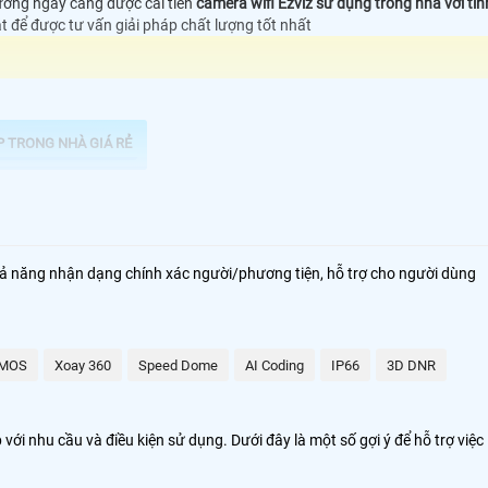
rường ngày càng được cải tiến
camera wifi Ezviz sử dụng trong nhà với tín
át để được tư vấn giải pháp chất lượng tốt nhất
P TRONG NHÀ GIÁ RẺ
ả năng nhận dạng chính xác người/phương tiện, hỗ trợ cho người dùng
MOS
Xoay 360
Speed Dome
AI Coding
IP66
3D DNR
i nhu cầu và điều kiện sử dụng. Dưới đây là một số gợi ý để hỗ trợ việc