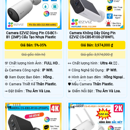
Camera EZVIZ Dùng Pin CS-BC1-
Camera Không Dây Dùng Pin
B1 (2MP) Cấu Tạo Nhựa Plastic
EZVIZ CS-CB5-R100-2F8WFL
Giá Bán: 5%-35%
Giá Bán: 3,974,000 ₫
Giá gốc: liên hệ
Giá gốc: 3,974,000 ₫
💯 Chất lượng hình Ảnh :
FULL HD
️👀 Chất lượng hình :
Ultra 4k 👍🏾 .
1080P .
👍 Camera Công nghệ :
IP Wifi.
✳️ Công Nghệ Sử Dụng :
IP Wifi.
🔴 Xem Được Ban Đêm :
Hồng
❈ Hình ảnh ban đêm :
Hồng Ngoại
Ngoại 10m Có Màu Ban Ðêm.
15m Có Màu Ban Ðêm.
💢 Camera Thiết Kế
Thân Plastic.
🛡 Mẫu Camera
Thân Plastic.
️⇝ Đặt Điểm :
Thu Âm Và Loa.
️💫 Điểm Nỗi Bật :
Thu Âm Và Loa.
1313
1054