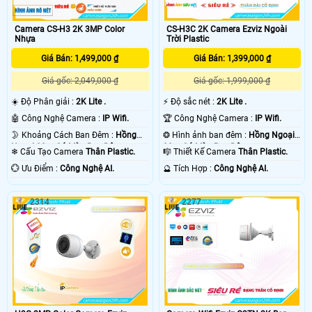
Camera CS-H3 2K 3MP Color
CS-H3C 2K Camera Ezviz Ngoài
Nhựa
Trời Plastic
Giá Bán: 1,499,000 ₫
Giá Bán: 1,399,000 ₫
Giá gốc: 2,049,000 ₫
Giá gốc: 1,999,000 ₫
☀️ Độ Phân giải :
2K Lite .
️⚡ Độ sắc nét :
2K Lite .
🤖️ Công Nghệ Camera :
IP Wifi.
🏆 Công Nghệ Camera :
IP Wifi.
🌛 Khoảng Cách Ban Đêm :
Hồng
❂ Hình ảnh ban đêm :
Hồng Ngoại
Ngoại 30m Có Màu Ban Ðêm.
30m Có Màu Ban Ðêm.
❄ Cấu Tạo Camera
Thân Plastic.
🎼️ Thiết Kế Camera
Thân Plastic.
️💮 Ưu Điểm :
Công Nghệ AI.
️🔮 Tích Hợp :
Công Nghệ AI.
2314
2277