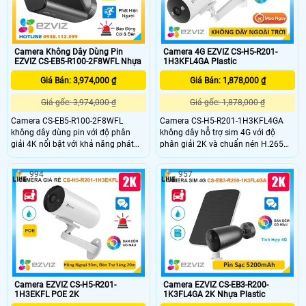
Camera Không Dây Dùng Pin
Camera 4G EZVIZ CS-H5-R201-
EZVIZ CS-EB5-R100-2F8WFL Nhựa
1H3KFL4GA Plastic
Giá Bán: 3,974,000 ₫
Giá Bán: 1,878,000 ₫
Giá gốc: 3,974,000 ₫
Giá gốc: 1,878,000 ₫
Camera CS-EB5-R100-2F8WFL
Camera CS-H5-R201-1H3KFL4GA
không dây dùng pin với độ phân
không dây hỗ trợ sim 4G với độ
giải 4K nổi bật với khả năng phát
phân giải 2K và chuẩn nén H.265
hiện hình dáng người và phương
giúp tiết kiệm băng thông camera
tiện hỗ trợ đàm thoại 2 chiều
có khả năng đàm thoại 2 chiều tầm
994
957
camera còn trang bị còi cảnh báo
nhìn hồng ngoại lên đến 30m và
và đèn chớp tăng cường an ninh khi
ánh sáng trắng 20m đảm bảo quan
phát hiện sự xâm nhập camera tích
sát rõ ràng cả ngày lẫn đêm với
hợp tấm pin năng lượng mặt trời và
chuẩn IP67 camera còn tích hợp
pin sạc đạt chuẩn IP65 chống nước
tính năng phát hiện thông minh và
và bụi giúp hoạt động bền bỉ trong
cảnh báo bằng còi và đèn chớp
mọi điều kiện thời tiết.
Camera EZVIZ CS-H5-R201-
Camera EZVIZ CS-EB3-R200-
1H3EKFL POE 2K
1K3FL4GA 2K Nhựa Plastic