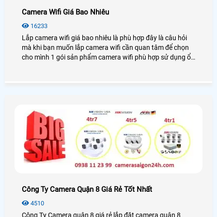
Camera Wifi Giá Bao Nhiêu
16233
Lắp camera wifi giá bao nhiêu là phù hợp đây là câu hỏi
mà khi bạn muốn lắp camera wifi cần quan tâm để chọn
cho mình 1 gói sản phẩm camera wifi phù hợp sử dụng ổn
định. Dĩ nhiên câu hỏi này thật khó trả lời bởi mỗi khách
hàng có những lựa chọn khác nhau. Thường là tiền nào
của đó. tiền nào chất lượng đó và tiền nào dịch vụ chăm
sóc tốt đến đó
Công Ty Camera Quận 8 Giá Rẻ Tốt Nhất
4510
Công Ty Camera quận 8 giá rẻ lắp đặt camera quận 8