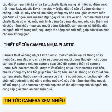
Lắp đặt camera thiết kế nhựa Ezviz plastic Ezviz mang lại nhiều ưu điểm vượt
trội nhựa Ezviz plastic Ezviz nhẹ giúp việc lắp đặt trở nên dễ dàng và nhanh
chóng. Chất liệu này còn có khả năng chống oxy hóa cao giúp camera luôn
giữ được vẻ ngoài mới mẻ bền đẹp ngay cả sau khi vệ sinh. camera nhựa Ezviz
plastic Ezviz có nhiều mẫu mã, hình dáng đa dạng đáp ứng nhu cầu thẩm mỹ
và chức năng khác nhau của người dùng. Đặc biệt, camera này có thể lắp đặt
cả ngoài trời và trong nhà, chịu được tác động của thời tiết, giúp bảo vệ an ninh
cho mọi không gian.
THIẾT KẾ CỦA CAMERA NHỰA PLASTIC
Camera thiết kế bằng nhựa Ezviz plastic Ezviz có nhiều loại và thông số kỹ
thuật đa dạng, đáp ứng nhu cầu sử dụng của người dùng. Bao gồm các dòng
camera IP, camera Analog, camera xoay 360 độ, camera thân và camera
Dome. Mỗi loại camera đều được thiết kế bằng nhựa Ezviz plastic Ezviz bền,
nhẹ và chống oxy hóa tốt, giúp đảm bảo độ bền lâu dài. Thông số kỹ thuật của
camera sẽ phụ thuộc vào mã camera cụ thể mà người dùng chọn, bao gồm độ
phân giải, góc nhìn, khả năng chống nước, và các tính năng như hồng ngoại,
kết nối mạng. Các camera này phù hợp cho cả lắp đặt trong nhà và ngoài trời,
cung cấp giải pháp an ninh hiệu quả.
TIN TỨC CAMERA XEM NHIỀU