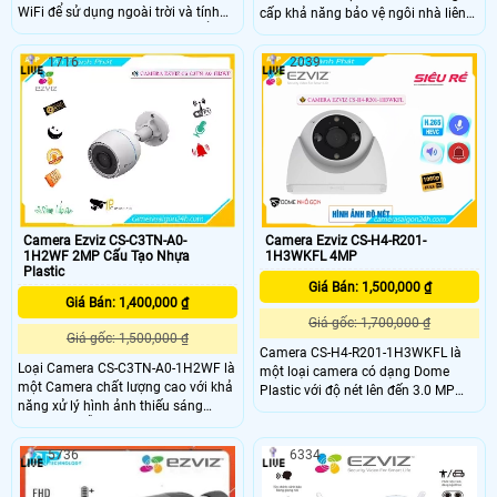
WiFi để sử dụng ngoài trời và tính
cấp khả năng bảo vệ ngôi nhà liên
năng thông minh thì H3c có thể là
tục 24/7 theo cách thông minh.
lựa chọn tốt nhất mà bạn sẽ tìm
Hoạt động như một người bảo vệ
1716
2039
thấy. CAMERA EZVIZ CS-H3C-R100-
ngoài trời cho hầu hết các ngôi nhà,
1K2WF được thiết kế tốt để cung
máy ảnh này hiển thị video 2K siêu
cấp khả năng bảo vệ đáng tin cậy từ
sắc nét và tầm nhìn ban đêm đầy
ngày đến đêm, bao gồm phát hiện
màu sắc, đồng thời đủ thông minh
con người do AI hỗ trợ
để phát hiện các hoạt động của con
người và cung cấp khả năng phòng
thủ chủ động
Camera Ezviz CS-C3TN-A0-
Camera Ezviz CS-H4-R201-
1H2WF 2MP Cấu Tạo Nhựa
1H3WKFL 4MP
Plastic
Giá Bán: 1,500,000 ₫
Giá Bán: 1,400,000 ₫
Giá gốc: 1,700,000 ₫
Giá gốc: 1,500,000 ₫
Camera CS-H4-R201-1H3WKFL là
Loại Camera CS-C3TN-A0-1H2WF là
một loại camera có dạng Dome
một Camera chất lượng cao với khả
Plastic với độ nét lên đến 3.0 MP
năng xử lý hình ảnh thiếu sáng
cho hình ảnh rõ nét. Camera cũng
đồng thời hỗ trợ chất lượng hình
cho phép giám sát trong màu sắc
FULL HD 1080P. Với tính năng Hồng
giúp hiển thị hình ảnh chất lượng tốt
5736
6334
Ngoại Smart IR, camera này có thể
dù trong điều kiện ánh sáng yếu Đây
thấy rõ hơn khi bị ánh ngược chiều
là một lựa chọn tuyệt vời cho việc