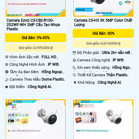
Camera Ezviz CS-CB2-R100-
Camera CS-H3 3K 5MP Color Chất
2D2WF-WH 2MP Cấu Tạo Nhựa
Lượng
Plastic
Giá Bán: 30%
Giá Bán: 5%-35%
Giá gốc: 2,219,000 ₫
Giá gốc: 2,199,000 ₫
🦉 Độ Phân giải :
Ultra 2k+ sắc nét .
💯 Hình Ảnh Sắc nét :
FULL HD
👍 Camera Công nghệ :
IP Wifi.
1080P .
⚙ Công Nghệ Hình Ảnh :
IP Wifi.
🌜 Khi xem thiếu sáng :
Hồng Ngoại
🔴 Tầm Xa Ban Đêm :
Hồng Ngoại
30m Có Màu Ban Ðêm.
💦 Thiết Kế Camera
Thân Plastic.
20m Hồng Ngoại Smart IR.
🤹 Camera Theo Mẫu
Dome Plastic.
️🔈 Khả Năng :
Công Nghệ AI.
️♚ Đặt Điểm :
Công Nghệ AI.
1326
2030