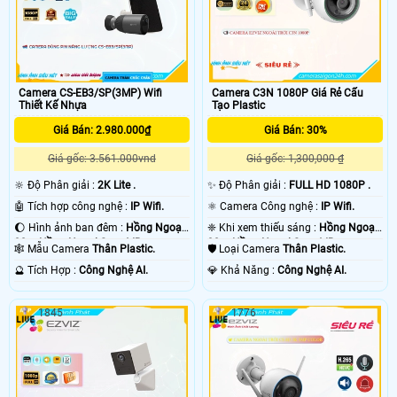
Camera CS-EB3/SP(3MP) Wifi
Camera C3N 1080P Giá Rẻ Cấu
Thiết Kế Nhựa
Tạo Plastic
Giá Bán: 2.980.000₫
Giá Bán: 30%
Giá gốc: 3.561.000vnd
Giá gốc: 1,300,000 ₫
🔆 Độ Phân giải :
2K Lite .
✨ Độ Phân giải :
FULL HD 1080P .
🤖️ Tích hợp công nghệ :
IP Wifi.
⚛️ Camera Công nghệ :
IP Wifi.
🌔 Hình ảnh ban đêm :
Hồng Ngoại
❈ Khi xem thiếu sáng :
Hồng Ngoại
30m Hồng Ngoại Smart IR.
30m Hồng Ngoại Smart IR.
🕸️ Mẫu Camera
Thân Plastic.
🛡 Loại Camera
Thân Plastic.
️🔮 Tích Hợp :
Công Nghệ AI.
️💎 Khả Năng :
Công Nghệ AI.
1845
1776