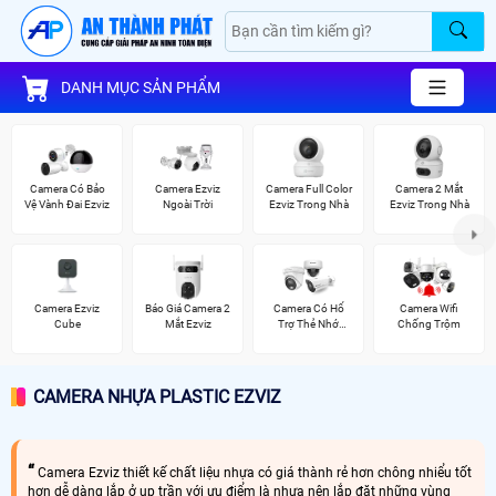
DANH MỤC SẢN PHẨM
Camera Có Bảo
Camera Ezviz
Camera Full Color
Camera 2 Mắt
Vệ Vành Đai Ezviz
Ngoài Trời
Ezviz Trong Nhà
Ezviz Trong Nhà
Camera Ezviz
Báo Giá Camera 2
Camera Có Hổ
Camera Wifi
Cube
Mắt Ezviz
Trợ Thẻ Nhớ
Chống Trộm
Vantech
CAMERA NHỰA PLASTIC EZVIZ
Camera Ezviz thiết kế chất liệu nhựa có giá thành rẻ hơn chông nhiểu tốt
hơn dễ dàng lắp ở up trần với ưu điểm là nhựa nên lắp đặt những vùng