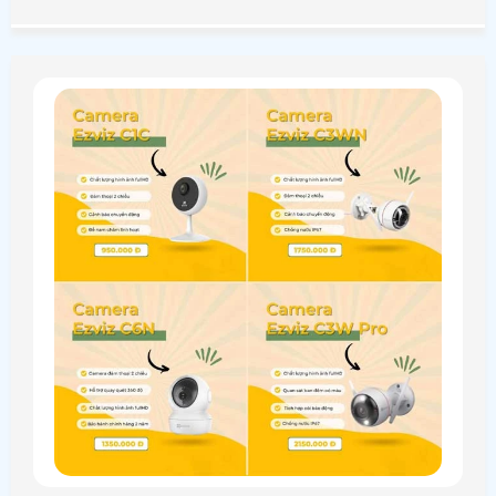
mẫu. . . Từ đó giảm thiểu rủi ro thất thoát hàng hóa gây
thiệt hại về kinh tế và uy tín cho shop