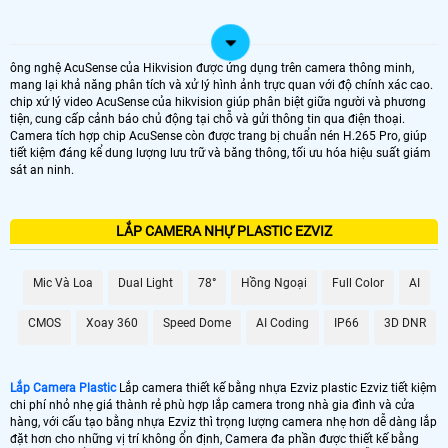
ông nghệ AcuSense của Hikvision được ứng dụng trên camera thông minh,
mang lại khả năng phân tích và xử lý hình ảnh trực quan với độ chính xác cao.
chip xứ lý video AcuSense của hikvision giúp phân biệt giữa người và phương
tiện, cung cấp cảnh báo chủ động tại chỗ và gửi thông tin qua điện thoại.
Camera tích hợp chip AcuSense còn được trang bị chuẩn nén H.265 Pro, giúp
tiết kiệm đáng kể dung lượng lưu trữ và băng thông, tối ưu hóa hiệu suất giám
sát an ninh.
LẮP CAMERA NHỰ PLASTIC EZVIZ
Mic Và Loa
Dual Light
78°
Hồng Ngoại
Full Color
AI
CMOS
Xoay 360
Speed Dome
AI Coding
IP66
3D DNR
Lắp Camera Plastic
Lắp camera thiết kế bằng nhựa Ezviz plastic Ezviz tiết kiệm
chi phí nhỏ nhẹ giá thành rẻ phù hợp lắp camera trong nhà gia đình và cửa
hàng, với cấu tạo bằng nhựa Ezviz thì trọng lượng camera nhẹ hơn dễ dàng lắp
đặt hơn cho những vị trí không ổn định, Camera đa phần được thiết kế bằng