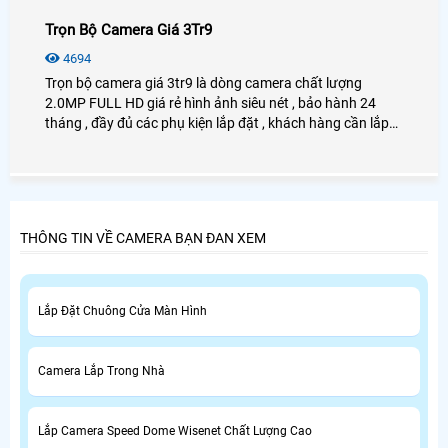
Trọn Bộ Camera Giá 3Tr9
4694
Trọn bộ camera giá 3tr9 là dòng camera chất lượng
2.0MP FULL HD giá rẻ hình ảnh siêu nét , bảo hành 24
tháng , đầy đủ các phụ kiện lắp đặt , khách hàng cần lắp
camera giá rẻ cho gia đình , văn phòng , cửa hàng , 2.0mp
full hd .
THÔNG TIN VỀ CAMERA BẠN ĐAN XEM
Lắp Đặt Chuông Cửa Màn Hình
Camera Lắp Trong Nhà
Lắp Camera Speed Dome Wisenet Chất Lượng Cao