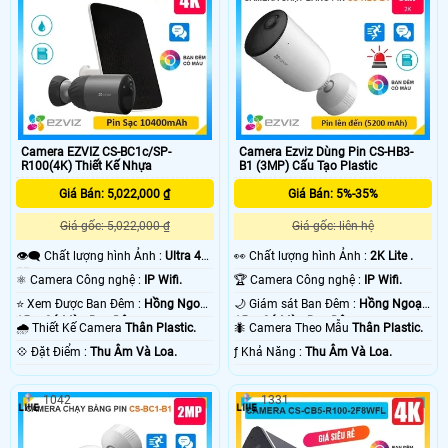
Camera EZVIZ CS-BC1c/SP-
Camera Ezviz Dùng Pin CS-HB3-
R100(4K) Thiết Kế Nhựa
B1 (3MP) Cấu Tạo Plastic
Giá Bán: 5,022,000 ₫
Giá Bán: 5%-35%
Giá gốc: 5,022,000 ₫
Giá gốc: liên hệ
👁️‍🗨 Chất lượng hình Ảnh :
Ultra 4k
️👀 Chất lượng hình Ảnh :
2K Lite .
👍🏾 .
⚛️ Camera Công nghệ :
IP Wifi.
🏆 Camera Công nghệ :
IP Wifi.
⭐ Xem Được Ban Đêm :
Hồng Ngoại
🌙 Giám sát Ban Đêm :
Hồng Ngoại
15m Có Màu Ban Ðêm.
15m Có Màu Ban Ðêm.
🌧️ Thiết Kế Camera
Thân Plastic.
🐜 Camera Theo Mẫu
Thân Plastic.
️💠 Đặt Điểm :
Thu Âm Và Loa.
️ƒ Khả Năng :
Thu Âm Và Loa.
1042
1331