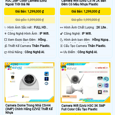
H3C 2MP Color Camera Ezviz
Camera Wifi Ezviz C3TN 2K Ban
Ngoài Trời Giá Rẻ
Đêm Có Màu Nhựa Plastic
Giá Bán: 1,299,000 ₫
Giá Bán: 1,299,000 ₫
Giá gốc: 1,399,000 ₫
Giá gốc: 1,999,000 ₫
✨ Hình Ảnh Sắc nét :
FULL HD
️👀 Hình Ành Chất Lượng :
2K Lite .
1080P .
⚜️ Công Nghệ Hình Ảnh :
IP Wifi.
🌠 Công Nghệ :
IP Wifi.
💥 Xem Được Ban Đêm :
Hồng
🌜 Hình ảnh ban đêm :
Hồng Ngoại
Ngoại 30m Có Màu Ban Ðêm.
30m Có Màu Ban Ðêm.
🕉️ Thiết Kế Camera
Thân Plastic.
♊ Cấu Tạo Camera
Thân Plastic.
️ლ Khả Năng :
Công Nghệ AI.
️↭ Ưu Điểm :
Công Nghệ AI.
1290
1598
Camera Dome Trong Nhà CS-H4
Camera Wifi Ezviz H3C 3K 5MP
(3MP) Chính Hãng EZVIZ Thiết Kế
Full Color Cấu Tạo Plastic
Nhựa