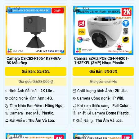
748
1002
Camera CS-CB2-R105-1K3F4GA-
Camera EZVIZ POE CS-H4-R201-
BK Mẫu Đẹp
1H3EKFL (3MP) Nhựa Plastic
Giá Bán: 5%-35%
Giá Bán: 5%-35%
Giá gốc: 2,623,000 ₫
Giá gốc: Liên Hệ
️⚡ Hình Ảnh Sắc nét :
2K Lite .
🦉 Chất lượng hình Ảnh :
2K Lite .
®️ Công Nghệ Hình Ảnh :
4G.
⚙ Camera Công nghệ :
IP Wifi.
🌜 Tầm Nhìn Ban Đêm :
Hồng Ngoại
🌙 Khi xem thiếu sáng :
Full Color
10m Hồng Ngoại SMD.
20m Có Màu Ban Ðêm.
🔩 Camera Theo Mẫu
Plastic.
💦 Thiết Kế Camera
Dome Plastic.
️🔮 Đặt Điểm :
Thu Âm Và Loa.
️₤ Khả Năng :
Thu Âm Và Loa.
1156
1000