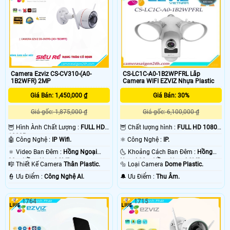
Camera Ezviz CS-CV310-(A0-
CS-LC1C-A0-1B2WPFRL Lắp
1B2WFR) 2MP
Camera WIFI EZVIZ Nhựa Plastic
Giá Bán: 1,450,000 ₫
Giá Bán: 30%
Giá gốc: 1,875,000 ₫
Giá gốc: 6,100,000 ₫
🦉 Hình Ành Chất Lượng :
FULL HD
🦉 Chất lượng hình :
FULL HD 1080P
1080P .
.
🤖️ Công Nghệ :
IP Wifi.
⚛️ Công Nghệ :
IP.
🔅 Video Ban Đêm :
Hồng Ngoại
🌜 Khoảng Cách Ban Đêm :
Hồng
30m Hồng Ngoại SMD.
Ngoại 20m Hồng Ngoại SMD.
🎼️ Thiết Kế Camera
Thân Plastic.
🔩 Loại Camera
Dome Plastic.
️👮 Ưu Điểm :
Công Nghệ AI.
️🔔 Ưu Điểm :
Thu Âm.
1764
1715