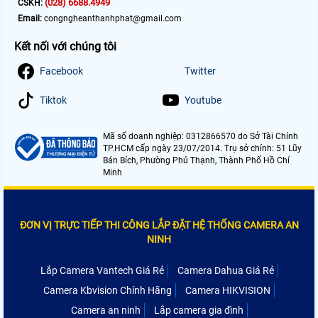
(028) 6688.4949
CSKH:
Email:
congngheanthanhphat@gmail.com
Kết nối với chúng tôi
Facebook
Twitter
Tiktok
Youtube
Mã số doanh nghiệp: 0312866570 do Sở Tài Chính
TP.HCM cấp ngày 23/07/2014. Trụ sở chính: 51 Lũy
Bán Bích, Phường Phú Thạnh, Thành Phố Hồ Chí
Minh
ĐƠN VỊ TRỰC TIẾP THI CÔNG LẮP ĐẶT HỆ THỐNG CAMERA AN
NINH
Lắp Camera Vantech Giá Rẻ
Camera Dahua Giá Rẻ
Camera Kbvision Chính Hãng
Camera HIKVISION
Camera an ninh
Lắp camera gia đình