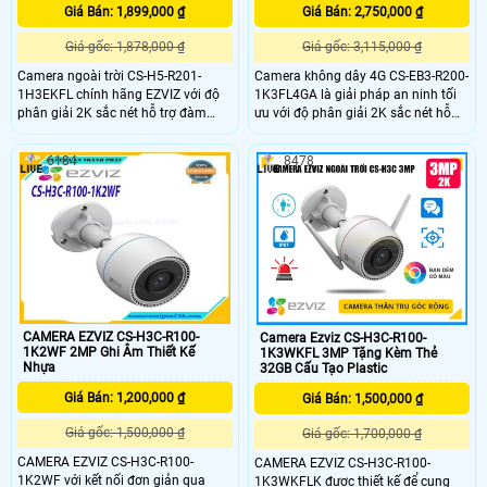
Giá Bán: 1,899,000 ₫
Giá Bán: 2,750,000 ₫
Giá gốc: 1,878,000 ₫
Giá gốc: 3,115,000 ₫
Camera ngoài trời CS-H5-R201-
Camera không dây 4G CS-EB3-R200-
1H3EKFL chính hãng EZVIZ với độ
1K3FL4GA là giải pháp an ninh tối
phân giải 2K sắc nét hỗ trợ đàm
ưu với độ phân giải 2K sắc nét hỗ
thoại hai chiều và phát hiện thông
trợ nhận diện người và phương tiện
minh với cảnh báo bằng còi và đèn
chính xác. Camera nổi bật với khả
6184
8478
chớp. Với hồng ngoại 30m đèn trợ
năng đàm thoại hai chiều lưu trữ thẻ
sáng 20m camera mang đến hình
nhớ đến 512GB và tích hợp pin sạc
ảnh ban đêm có màu chân thực.
cùng chuẩn IP65 chống bụi nước,
phù hợp sử dụng cả trong nhà lẫn
ngoài trời.
CAMERA EZVIZ CS-H3C-R100-
Camera Ezviz CS-H3C-R100-
1K2WF 2MP Ghi Âm Thiết Kế
1K3WKFL 3MP Tặng Kèm Thẻ
Nhựa
32GB Cấu Tạo Plastic
Giá Bán: 1,200,000 ₫
Giá Bán: 1,500,000 ₫
Giá gốc: 1,500,000 ₫
Giá gốc: 1,700,000 ₫
CAMERA EZVIZ CS-H3C-R100-
CAMERA EZVIZ CS-H3C-R100-
1K2WF với kết nối đơn giản qua
1K3WKFLK được thiết kế để cung