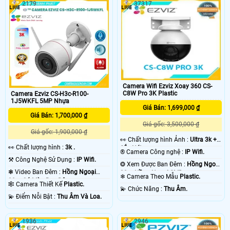
2179
37317
động, ghi hình sắc nét,…. giúp phụ
suất làm việc luôn đảm bảo kết nối
huynh có thể dễ dàng dõi theo con
camera mạnh, ổn định.
nhỏ trong mỗi khoảnh khắc.
Camera Wifi Ezviz Xoay 360 CS-
C8W Pro 3K Plastic
Camera Ezviz CS-H3c-R100-
1J5WKFL 5MP Nhựa
Giá Bán: 1,699,000 ₫
Giá Bán: 1,700,000 ₫
Giá gốc: 3,500,000 ₫
Giá gốc: 1,900,000 ₫
️👀 Chất lượng hình Ảnh :
Ultra 3k +
️👀 Chất lượng hình :
3k .
Sắc Nét .
®️ Camera Công nghệ :
IP Wifi.
⚒ Công Nghệ Sử Dụng :
IP Wifi.
❂ Xem Được Ban Đêm :
Hồng Ngoại
❃ Video Ban Đêm :
Hồng Ngoại
30m Hồng Ngoại SMD.
❄ Camera Theo Mẫu
Plastic.
30m Có Màu Ban Ðêm.
🕸️ Camera Thiết Kế
Plastic.
️💫 Chức Năng :
Thu Âm.
️💫 Điểm Nỗi Bật :
Thu Âm Và Loa.
1936
2946