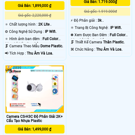
Giá Bán: 1.719.000₫
Giá Bán: 1,899,000 ₫
Giá gốc: 1.919.000đ
Giá gốc: 2,220,000 ₫
️⚡ Độ Phân giải :
3k .
🔅 Chất lượng hình :
2K Lite .
⚛️ Trang Bị Công Nghệ :
IP Wifi.
⚙ Công Nghệ Sử Dụng :
IP Wifi.
❃ Xem Được Ban Đêm :
Full Color
🔅 Hình ảnh ban đêm :
Full Color
30m Có Màu Ban Ðêm.
🗜️ Thiết Kế Camera
Thân Plastic.
30m Có Màu Ban Ðêm.
🗜️ Camera Theo Mẫu
Dome Plastic.
️⌘ Chức Năng :
Thu Âm Và Loa.
️📢 Tích Hợp :
Thu Âm Và Loa.
2839
Camera CS-H3C Độ Phân Giải 2K+
Cấu Tạo Nhựa Plastic
Giá Bán: 1,499,000 ₫