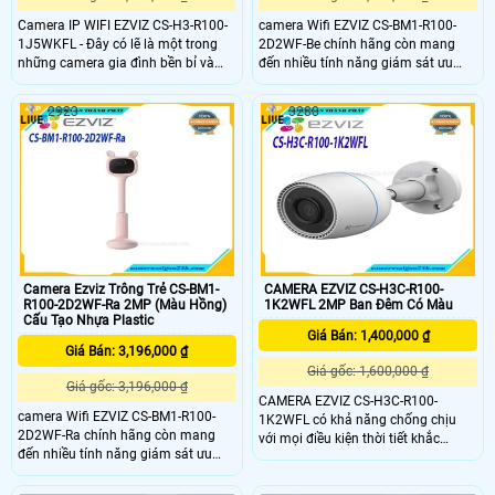
Camera IP WIFI EZVIZ CS-H3-R100-
camera Wifi EZVIZ CS-BM1-R100-
1J5WKFL - Đây có lẽ là một trong
2D2WF-Be chính hãng còn mang
những camera gia đình bền bỉ và
đến nhiều tính năng giám sát ưu
giàu tính năng nhất hiện nay, được
việt như đàm thoại 2 chiều, phát
thiết kế để bảo vệ ngôi nhà của bạn
hiện tiếng khóc, phát hiện chuyển
2923
3288
24/7.
động, ghi hình sắc nét,…. giúp phụ
huynh có thể dễ dàng dõi theo con
nhỏ trong mỗi khoảnh khắc.
Camera Ezviz Trông Trẻ CS-BM1-
CAMERA EZVIZ CS-H3C-R100-
R100-2D2WF-Ra 2MP (Màu Hồng)
1K2WFL 2MP Ban Đêm Có Màu
Cấu Tạo Nhựa Plastic
Giá Bán: 1,400,000 ₫
Giá Bán: 3,196,000 ₫
Giá gốc: 1,600,000 ₫
Giá gốc: 3,196,000 ₫
CAMERA EZVIZ CS-H3C-R100-
camera Wifi EZVIZ CS-BM1-R100-
1K2WFL có khả năng chống chịu
2D2WF-Ra chính hãng còn mang
với mọi điều kiện thời tiết khắc
đến nhiều tính năng giám sát ưu
nghiệt nhất. Cùng với đó CAMERA
việt như đàm thoại 2 chiều, phát
EZVIZ CS-H3C-R100-1K2WFL được
hiện tiếng khóc, phát hiện chuyển
trang bị anten kép, mang lại hiệu