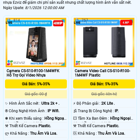
nhựa Ezviz để giám chi phí sản xuất nhưng chất lượng hình ảnh vẫn sắt nét.
Ngày Upate:
8/1/2026 12:00:00 AM
814
757
Camera CS-S10-R100-1M4WFK
Camera Video Call CS-S10-R100-
Hỗ Trợ Gọi Video Nhựa
1M4WF Plastic
Giá Bán: 5%-35%
Giá Bán: 5%-35%
Giá gốc: 00 ₫
Giá gốc: liên hệ
✨ Hình Ảnh Sắc nét :
Ultra 2k + .
️⚡ Độ Phân giải :
2K Lite .
®️ Công Nghệ Hình Ảnh :
IP Wifi.
🕉️ Trang Bị Công Nghệ :
IP.
❃ Khi xem thiếu sáng :
Hồng Ngoại
💥 Tầm Xa Ban Đêm :
Hồng Ngoại
10m Hồng Ngoại SMD.
10m Hồng Ngoại SMD.
⚒ Thiết Kế Camera
Plastic.
⚒ Thiết Kế Camera
Plastic.
️ლ Khả Năng :
Thu Âm Và Loa.
️🆑 Khả Năng :
Thu Âm Và Loa.