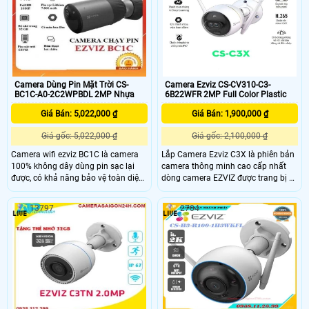
ánh sáng
an ninh và giám sát trong văn
phòng hoặc các khu vực khác
Camera Dùng Pin Mặt Trời CS-
Camera Ezviz CS-CV310-C3-
BC1C-A0-2C2WPBDL 2MP Nhựa
6B22WFR 2MP Full Color Plastic
Giá Bán: 5,022,000 ₫
Giá Bán: 1,900,000 ₫
Giá gốc: 5,022,000 ₫
Giá gốc: 2,100,000 ₫
Camera wifi ezviz BC1C là camera
Lắp Camera Ezviz C3X là phiên bản
100% không dây dùng pin sạc lại
camera thông minh cao cấp nhất
được, có khả năng bảo vệ toàn diện
dòng camera EZVIZ được trang bị 2
ngôi nhà trong tối đa 210 ngày chỉ
ống kính kép một ống kính chuyên
với một lần sạc. Ngoài kế thừa các
nhìn ban ngày và một ống kính
13797
2704
công nghệ cốt lõi của EZVIZ như có
chuyên nhìn ban đêm kết hợp lại với
màu ban đêm, đàm thoại hai chiều,
nhau cho hình ảnh vô cùng đẹp cả
phòng vệ chủ động, BC1C còn dễ
ban ngày và ban đêm. Hơn thế
dàng lắp đặt ở bất kỳ vị trí nào giúp
camera ghi hình màu vào ban đêm
bạn hoàn toàn an tâm.
với độ nhạy sáng cực thấp, tích hợp
thêm tính năng AI thông minh hơn,
tự ghi hình màu khi phát hiện
chuyển động, tự thiết lập âm thanh
thông báo và thiết kế theo chuẩn