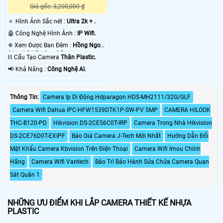
Giá gốc: 3,200,000 ₫
🔅 Hình Ảnh Sắc nét :
Ultra 2k + .
🤖️ Công Nghệ Hình Ảnh :
IP Wifi.
❈ Xem Được Ban Đêm :
Hồng Ngoại
30m Có Màu Ban Ðêm.
⛓ Cấu Tạo Camera
Thân Plastic.
️📢 Khả Năng :
Công Nghệ AI.
Thông Tin:
Camera Ip Di Động Hdparagon HDS-MH2111/32G/GLF
Camera Wifi Dahua IPC-HFW1539DTK1P-SW-PV 5MP
CAMERA HILOOK
THC-B120-PD
Hikvision DS-2CE56C0T-IRP
Camera Trong Nhà Hikvision
DS-2CE76D0T-EXIPF
Báo Giá Camera J-Tech Mới Nhất
Hướng Dẫn Đổi
Mật Khẩu Camera Kbvision Trên Điện Thoại
Camera Wifi Imou Chính
Hãng
Camera Wifi Vantech
Bảo Trì Bảo Hành Sửa Chửa Camera Quan
Sát Quận 1
NHỮNG ƯU ĐIỂM KHI LẮP CAMERA THIẾT KẾ NHỰA
PLASTIC