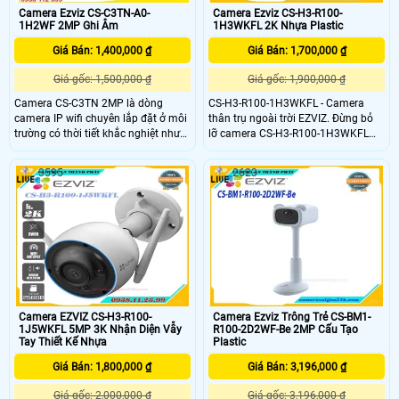
IP67
Camera Ezviz CS-C3TN-A0-
Camera Ezviz CS-H3-R100-
1H2WF 2MP Ghi Âm
1H3WKFL 2K Nhựa Plastic
Giá Bán: 1,400,000 ₫
Giá Bán: 1,700,000 ₫
Giá gốc: 1,500,000 ₫
Giá gốc: 1,900,000 ₫
Camera CS-C3TN 2MP là dòng
CS-H3-R100-1H3WKFL - Camera
camera IP wifi chuyên lắp đặt ở môi
thân trụ ngoài trời EZVIZ. Đừng bỏ
trường có thời tiết khắc nghiệt như
lỡ camera CS-H3-R100-1H3WKFL
mưa bão, nắng to, gió bụi,. . .
2K nếu bạn đang cần một sản
Camera được thiết kế vỏ kim loại
phẩm an ninh với những tính năng
3595
2623
chắc chắn màu trắng sang trọng,
thông minh thiết yếu để bảo vệ ngôi
hiện đại, có thể tùy chỉnh góc quan
nhà bạn. Sản phẩm phù hợp cho
sát bằng tay
văn phòng, siêu thị, cửa hàng , văn
phòng,.
Camera EZVIZ CS-H3-R100-
Camera Ezviz Trông Trẻ CS-BM1-
1J5WKFL 5MP 3K Nhận Diện Vẫy
R100-2D2WF-Be 2MP Cấu Tạo
Tay Thiết Kế Nhựa
Plastic
Giá Bán: 1,800,000 ₫
Giá Bán: 3,196,000 ₫
Giá gốc: 2,000,000 ₫
Giá gốc: 3,196,000 ₫