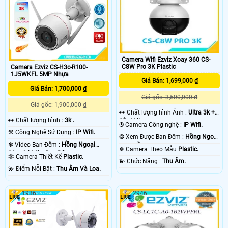
Camera Wifi Ezviz Xoay 360 CS-
C8W Pro 3K Plastic
Camera Ezviz CS-H3c-R100-
1J5WKFL 5MP Nhựa
Giá Bán: 1,699,000 ₫
Giá Bán: 1,700,000 ₫
Giá gốc: 3,500,000 ₫
Giá gốc: 1,900,000 ₫
️👀 Chất lượng hình Ảnh :
Ultra 3k +
️👀 Chất lượng hình :
3k .
Sắc Nét .
®️ Camera Công nghệ :
IP Wifi.
⚒ Công Nghệ Sử Dụng :
IP Wifi.
❂ Xem Được Ban Đêm :
Hồng Ngoại
❃ Video Ban Đêm :
Hồng Ngoại
30m Hồng Ngoại SMD.
❄ Camera Theo Mẫu
Plastic.
30m Có Màu Ban Ðêm.
🕸️ Camera Thiết Kế
Plastic.
️💫 Chức Năng :
Thu Âm.
️💫 Điểm Nỗi Bật :
Thu Âm Và Loa.
1936
2946