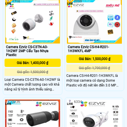
1716
2039
thấy. CAMERA EZVIZ CS-H3C-R100-
ngoài trời cho hầu hết các ngôi nhà,
1K2WF được thiết kế tốt để cung
máy ảnh này hiển thị video 2K siêu
cấp khả năng bảo vệ đáng tin cậy từ
sắc nét và tầm nhìn ban đêm đầy
ngày đến đêm, bao gồm phát hiện
màu sắc, đồng thời đủ thông minh
con người do AI hỗ trợ
để phát hiện các hoạt động của con
người và cung cấp khả năng phòng
thủ chủ động
Camera Ezviz CS-C3TN-A0-
Camera Ezviz CS-H4-R201-
1H2WF 2MP Cấu Tạo Nhựa
1H3WKFL 4MP
Plastic
Giá Bán: 1,500,000 ₫
Giá Bán: 1,400,000 ₫
Giá gốc: 1,700,000 ₫
Giá gốc: 1,500,000 ₫
Camera CS-H4-R201-1H3WKFL là
Loại Camera CS-C3TN-A0-1H2WF là
một loại camera có dạng Dome
một Camera chất lượng cao với khả
Plastic với độ nét lên đến 3.0 MP
năng xử lý hình ảnh thiếu sáng
cho hình ảnh rõ nét. Camera cũng
đồng thời hỗ trợ chất lượng hình
cho phép giám sát trong màu sắc
FULL HD 1080P. Với tính năng Hồng
giúp hiển thị hình ảnh chất lượng tốt
5736
6334
Ngoại Smart IR, camera này có thể
dù trong điều kiện ánh sáng yếu Đây
thấy rõ hơn khi bị ánh ngược chiều
là một lựa chọn tuyệt vời cho việc
ánh sáng
an ninh và giám sát trong văn
phòng hoặc các khu vực khác