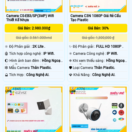
Camera CS-EB3/SP(3MP) Wifi
Camera C3N 1080P Giá Rẻ Cấu
Thiết Kế Nhựa
Tạo Plastic
Giá Bán: 2.980.000₫
Giá Bán: 30%
Giá gốc: 3.561.000vnd
Giá gốc: 1,300,000 ₫
🔆 Độ Phân giải :
2K Lite .
✨ Độ Phân giải :
FULL HD 1080P .
🤖️ Tích hợp công nghệ :
IP Wifi.
⚛️ Camera Công nghệ :
IP Wifi.
🌔 Hình ảnh ban đêm :
Hồng Ngoại
❈ Khi xem thiếu sáng :
Hồng Ngoại
30m Hồng Ngoại Smart IR.
30m Hồng Ngoại Smart IR.
🕸️ Mẫu Camera
Thân Plastic.
🛡 Loại Camera
Thân Plastic.
️🔮 Tích Hợp :
Công Nghệ AI.
️💎 Khả Năng :
Công Nghệ AI.
1845
1776