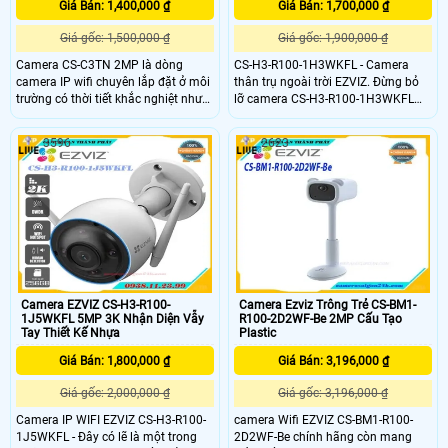
Giá Bán: 1,400,000 ₫
Giá Bán: 1,700,000 ₫
Giá gốc: 1,500,000 ₫
Giá gốc: 1,900,000 ₫
Camera CS-C3TN 2MP là dòng
CS-H3-R100-1H3WKFL - Camera
camera IP wifi chuyên lắp đặt ở môi
thân trụ ngoài trời EZVIZ. Đừng bỏ
trường có thời tiết khắc nghiệt như
lỡ camera CS-H3-R100-1H3WKFL
mưa bão, nắng to, gió bụi,. . .
2K nếu bạn đang cần một sản
Camera được thiết kế vỏ kim loại
phẩm an ninh với những tính năng
3596
2623
chắc chắn màu trắng sang trọng,
thông minh thiết yếu để bảo vệ ngôi
hiện đại, có thể tùy chỉnh góc quan
nhà bạn. Sản phẩm phù hợp cho
sát bằng tay
văn phòng, siêu thị, cửa hàng , văn
phòng,.
Camera EZVIZ CS-H3-R100-
Camera Ezviz Trông Trẻ CS-BM1-
1J5WKFL 5MP 3K Nhận Diện Vẫy
R100-2D2WF-Be 2MP Cấu Tạo
Tay Thiết Kế Nhựa
Plastic
Giá Bán: 1,800,000 ₫
Giá Bán: 3,196,000 ₫
Giá gốc: 2,000,000 ₫
Giá gốc: 3,196,000 ₫
Camera IP WIFI EZVIZ CS-H3-R100-
camera Wifi EZVIZ CS-BM1-R100-
1J5WKFL - Đây có lẽ là một trong
2D2WF-Be chính hãng còn mang