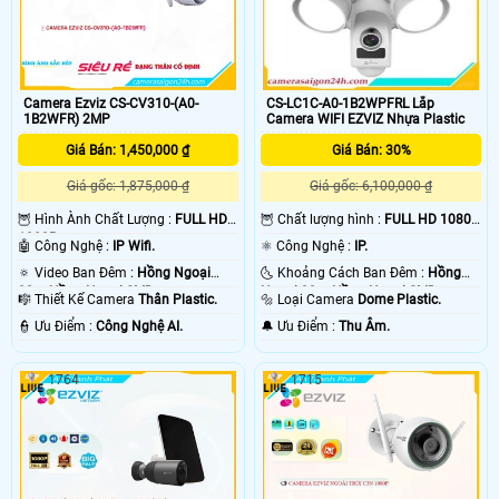
Camera Ezviz CS-CV310-(A0-
CS-LC1C-A0-1B2WPFRL Lắp
1B2WFR) 2MP
Camera WIFI EZVIZ Nhựa Plastic
Giá Bán: 1,450,000 ₫
Giá Bán: 30%
Giá gốc: 1,875,000 ₫
Giá gốc: 6,100,000 ₫
🦉 Hình Ành Chất Lượng :
FULL HD
🦉 Chất lượng hình :
FULL HD 1080P
1080P .
.
🤖️ Công Nghệ :
IP Wifi.
⚛️ Công Nghệ :
IP.
🔅 Video Ban Đêm :
Hồng Ngoại
🌜 Khoảng Cách Ban Đêm :
Hồng
30m Hồng Ngoại SMD.
Ngoại 20m Hồng Ngoại SMD.
🎼️ Thiết Kế Camera
Thân Plastic.
🔩 Loại Camera
Dome Plastic.
️👮 Ưu Điểm :
Công Nghệ AI.
️🔔 Ưu Điểm :
Thu Âm.
1764
1715