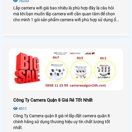
16233
Lắp camera wifi giá bao nhiêu là phù hợp đây là câu hỏi
mà khi bạn muốn lắp camera wifi cần quan tâm để chọn
cho mình 1 gói sản phẩm camera wifi phù hợp sử dụng ổn
định. Dĩ nhiên câu hỏi này thật khó trả lời bởi mỗi khách
hàng có những lựa chọn khác nhau. Thường là tiền nào
của đó. tiền nào chất lượng đó và tiền nào dịch vụ chăm
sóc tốt đến đó
Công Ty Camera Quận 8 Giá Rẻ Tốt Nhất
4511
Công Ty Camera quận 8 giá rẻ lắp đặt camera quận 8
chính hãng sử dụng thương hiệu uy tín chất lượng tốt
nhất.