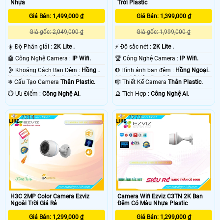
Nhựa
Trời Plastic
Giá Bán: 1,499,000 ₫
Giá Bán: 1,399,000 ₫
Giá gốc: 2,049,000 ₫
Giá gốc: 1,999,000 ₫
☀️ Độ Phân giải :
2K Lite .
️⚡ Độ sắc nét :
2K Lite .
🤖️ Công Nghệ Camera :
IP Wifi.
🏆 Công Nghệ Camera :
IP Wifi.
🌛 Khoảng Cách Ban Đêm :
Hồng
❂ Hình ảnh ban đêm :
Hồng Ngoại
Ngoại 30m Có Màu Ban Ðêm.
30m Có Màu Ban Ðêm.
❄ Cấu Tạo Camera
Thân Plastic.
🎼️ Thiết Kế Camera
Thân Plastic.
️💮 Ưu Điểm :
Công Nghệ AI.
️🔮 Tích Hợp :
Công Nghệ AI.
2314
2277
H3C 2MP Color Camera Ezviz
Camera Wifi Ezviz C3TN 2K Ban
Ngoài Trời Giá Rẻ
Đêm Có Màu Nhựa Plastic
Giá Bán: 1,299,000 ₫
Giá Bán: 1,299,000 ₫