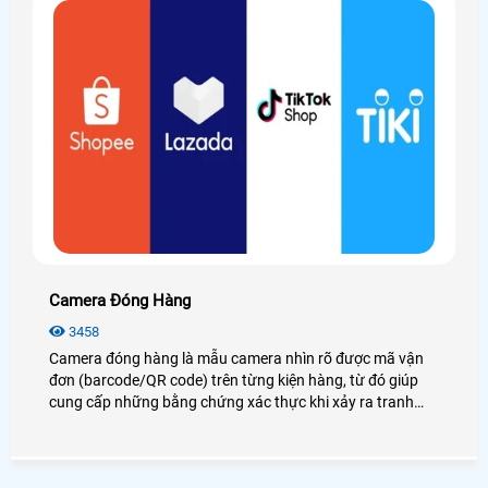
Camera Đóng Hàng
3458
Camera đóng hàng là mẫu camera nhìn rõ được mã vận
đơn (barcode/QR code) trên từng kiện hàng, từ đó giúp
cung cấp những bằng chứng xác thực khi xảy ra tranh
chấp về vấn đề thiếu hàng, hàng lỗi, hàng không giống
mẫu. . . Từ đó giảm thiểu rủi ro thất thoát hàng hóa gây
thiệt hại về kinh tế và uy tín cho shop