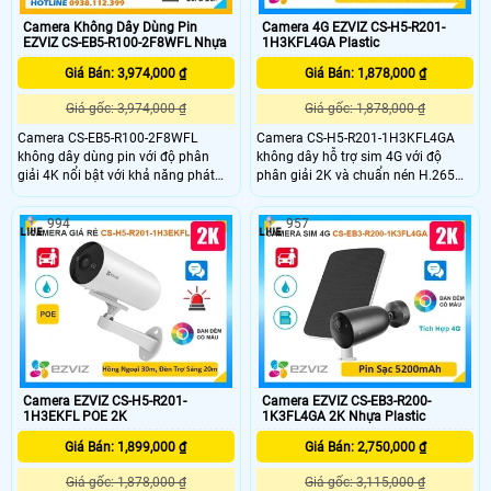
Camera Không Dây Dùng Pin
Camera 4G EZVIZ CS-H5-R201-
EZVIZ CS-EB5-R100-2F8WFL Nhựa
1H3KFL4GA Plastic
Giá Bán: 3,974,000 ₫
Giá Bán: 1,878,000 ₫
Giá gốc: 3,974,000 ₫
Giá gốc: 1,878,000 ₫
Camera CS-EB5-R100-2F8WFL
Camera CS-H5-R201-1H3KFL4GA
không dây dùng pin với độ phân
không dây hỗ trợ sim 4G với độ
giải 4K nổi bật với khả năng phát
phân giải 2K và chuẩn nén H.265
hiện hình dáng người và phương
giúp tiết kiệm băng thông camera
tiện hỗ trợ đàm thoại 2 chiều
có khả năng đàm thoại 2 chiều tầm
994
957
camera còn trang bị còi cảnh báo
nhìn hồng ngoại lên đến 30m và
và đèn chớp tăng cường an ninh khi
ánh sáng trắng 20m đảm bảo quan
phát hiện sự xâm nhập camera tích
sát rõ ràng cả ngày lẫn đêm với
hợp tấm pin năng lượng mặt trời và
chuẩn IP67 camera còn tích hợp
pin sạc đạt chuẩn IP65 chống nước
tính năng phát hiện thông minh và
và bụi giúp hoạt động bền bỉ trong
cảnh báo bằng còi và đèn chớp
mọi điều kiện thời tiết.
Camera EZVIZ CS-H5-R201-
Camera EZVIZ CS-EB3-R200-
1H3EKFL POE 2K
1K3FL4GA 2K Nhựa Plastic
Giá Bán: 1,899,000 ₫
Giá Bán: 2,750,000 ₫
Giá gốc: 1,878,000 ₫
Giá gốc: 3,115,000 ₫