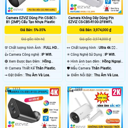
Camera EZVIZ Dùng Pin CS-BC1-
Camera Không Dây Dùng Pin
B1 (2MP) Cấu Tạo Nhựa Plastic
EZVIZ CS-CB5-R100-2F8WFL
Giá Bán: 5%-35%
Giá Bán: 3,974,000 ₫
Giá gốc: liên hệ
Giá gốc: 3,974,000 ₫
💯 Chất lượng hình Ảnh :
FULL HD
️👀 Chất lượng hình :
Ultra 4k 👍🏾 .
1080P .
👍 Camera Công nghệ :
IP Wifi.
✳️ Công Nghệ Sử Dụng :
IP Wifi.
🔴 Xem Được Ban Đêm :
Hồng
❈ Hình ảnh ban đêm :
Hồng Ngoại
Ngoại 10m Có Màu Ban Ðêm.
15m Có Màu Ban Ðêm.
💢 Camera Thiết Kế
Thân Plastic.
🛡 Mẫu Camera
Thân Plastic.
️⇝ Đặt Điểm :
Thu Âm Và Loa.
️💫 Điểm Nỗi Bật :
Thu Âm Và Loa.
1313
1054