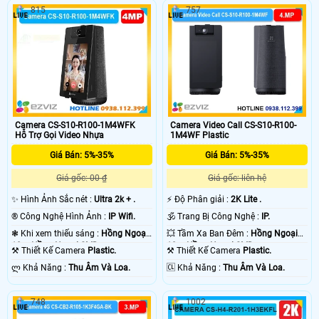
815
757
Camera CS-S10-R100-1M4WFK
Camera Video Call CS-S10-R100-
Hỗ Trợ Gọi Video Nhựa
1M4WF Plastic
Giá Bán: 5%-35%
Giá Bán: 5%-35%
Giá gốc: 00 ₫
Giá gốc: liên hệ
✨ Hình Ảnh Sắc nét :
Ultra 2k + .
️⚡ Độ Phân giải :
2K Lite .
®️ Công Nghệ Hình Ảnh :
IP Wifi.
🕉️ Trang Bị Công Nghệ :
IP.
❃ Khi xem thiếu sáng :
Hồng Ngoại
💥 Tầm Xa Ban Đêm :
Hồng Ngoại
10m Hồng Ngoại SMD.
10m Hồng Ngoại SMD.
⚒ Thiết Kế Camera
Plastic.
⚒ Thiết Kế Camera
Plastic.
️ლ Khả Năng :
Thu Âm Và Loa.
️🆑 Khả Năng :
Thu Âm Và Loa.
748
1002