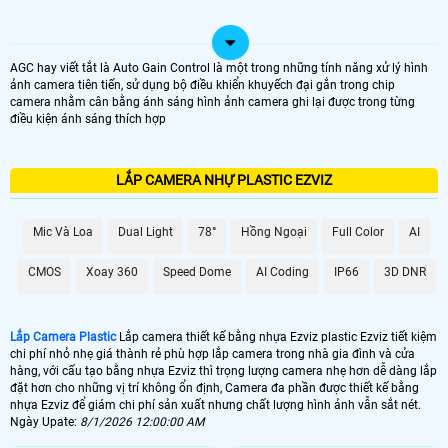
AGC hay viết tắt là Auto Gain Control là một trong những tính năng xử lý hình
ảnh camera tiên tiến, sử dụng bộ điều khiển khuyếch đại gắn trong chip
camera nhằm cân bằng ánh sáng hình ảnh camera ghi lại được trong từng
điều kiện ánh sáng thích hợp
LẮP CAMERA NHỰ PLASTIC EZVIZ
Mic Và Loa
Dual Light
78°
Hồng Ngoại
Full Color
AI
CMOS
Xoay 360
Speed Dome
AI Coding
IP66
3D DNR
Lắp Camera Plastic
Lắp camera thiết kế bằng nhựa Ezviz plastic Ezviz tiết kiệm
chi phí nhỏ nhẹ giá thành rẻ phù hợp lắp camera trong nhà gia đình và cửa
hàng, với cấu tạo bằng nhựa Ezviz thì trọng lượng camera nhẹ hơn dễ dàng lắp
đặt hơn cho những vị trí không ổn định, Camera đa phần được thiết kế bằng
nhựa Ezviz để giám chi phí sản xuất nhưng chất lượng hình ảnh vẫn sắt nét.
Ngày Upate:
8/1/2026 12:00:00 AM