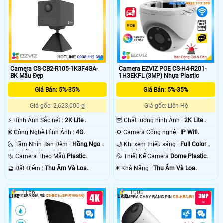
Camera CS-CB2-R105-1K3F4GA-
Camera EZVIZ POE CS-H4-R201-
BK Mẫu Đẹp
1H3EKFL (3MP) Nhựa Plastic
Giá Bán: 5%-35%
Giá Bán: 5%-35%
Giá gốc: 2,623,000 ₫
Giá gốc: Liên Hệ
️⚡ Hình Ảnh Sắc nét :
2K Lite .
🦉 Chất lượng hình Ảnh :
2K Lite .
®️ Công Nghệ Hình Ảnh :
4G.
⚙ Camera Công nghệ :
IP Wifi.
🌜 Tầm Nhìn Ban Đêm :
Hồng Ngoại
🌙 Khi xem thiếu sáng :
Full Color
10m Hồng Ngoại SMD.
20m Có Màu Ban Ðêm.
🔩 Camera Theo Mẫu
Plastic.
💦 Thiết Kế Camera
Dome Plastic.
️🔮 Đặt Điểm :
Thu Âm Và Loa.
️₤ Khả Năng :
Thu Âm Và Loa.
1156
1000