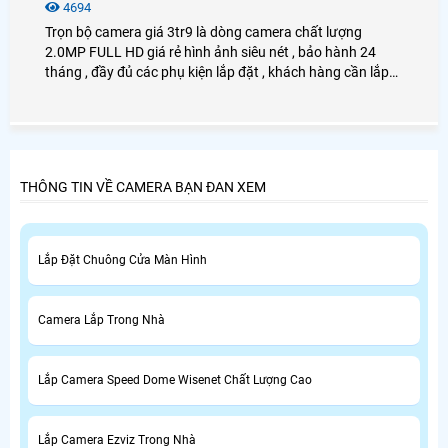
4694
Trọn bộ camera giá 3tr9 là dòng camera chất lượng
2.0MP FULL HD giá rẻ hình ảnh siêu nét , bảo hành 24
tháng , đầy đủ các phụ kiện lắp đặt , khách hàng cần lắp
camera giá rẻ cho gia đình , văn phòng , cửa hàng , 2.0mp
full hd .
THÔNG TIN VỀ CAMERA BẠN ĐAN XEM
Lắp Đặt Chuông Cửa Màn Hình
Camera Lắp Trong Nhà
Lắp Camera Speed Dome Wisenet Chất Lượng Cao
Lắp Camera Ezviz Trong Nhà