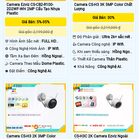
Camera Ezviz CS-CB2-R100-
Camera CS-H3 3K 5MP Color Chất
2D2WF-WH 2MP Cấu Tạo Nhựa
Lượng
Plastic
Giá Bán: 30%
Giá Bán: 5%-35%
Giá gốc: 2,219,000 ₫
Giá gốc: 2,199,000 ₫
🦉 Độ Phân giải :
Ultra 2k+ sắc nét .
💯 Hình Ảnh Sắc nét :
FULL HD
👍 Camera Công nghệ :
IP Wifi.
1080P .
⚙ Công Nghệ Hình Ảnh :
IP Wifi.
🌜 Khi xem thiếu sáng :
Hồng Ngoại
🔴 Tầm Xa Ban Đêm :
Hồng Ngoại
30m Có Màu Ban Ðêm.
💦 Thiết Kế Camera
Thân Plastic.
20m Hồng Ngoại Smart IR.
🤹 Camera Theo Mẫu
Dome Plastic.
️🔈 Khả Năng :
Công Nghệ AI.
️♚ Đặt Điểm :
Công Nghệ AI.
1326
2030
Camera CS-H3 2K 3MP Color
CS-H3C 2K Camera Ezviz Ngoài