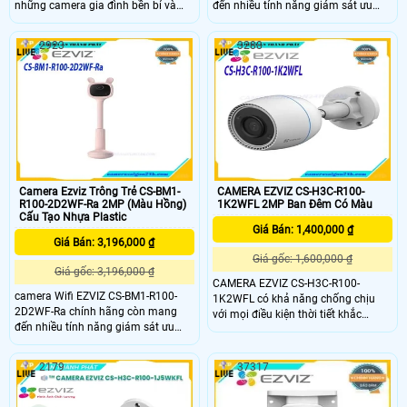
những camera gia đình bền bỉ và
đến nhiều tính năng giám sát ưu
giàu tính năng nhất hiện nay, được
việt như đàm thoại 2 chiều, phát
thiết kế để bảo vệ ngôi nhà của bạn
hiện tiếng khóc, phát hiện chuyển
2923
3288
24/7.
động, ghi hình sắc nét,…. giúp phụ
huynh có thể dễ dàng dõi theo con
nhỏ trong mỗi khoảnh khắc.
Camera Ezviz Trông Trẻ CS-BM1-
CAMERA EZVIZ CS-H3C-R100-
R100-2D2WF-Ra 2MP (Màu Hồng)
1K2WFL 2MP Ban Đêm Có Màu
Cấu Tạo Nhựa Plastic
Giá Bán: 1,400,000 ₫
Giá Bán: 3,196,000 ₫
Giá gốc: 1,600,000 ₫
Giá gốc: 3,196,000 ₫
CAMERA EZVIZ CS-H3C-R100-
camera Wifi EZVIZ CS-BM1-R100-
1K2WFL có khả năng chống chịu
2D2WF-Ra chính hãng còn mang
với mọi điều kiện thời tiết khắc
đến nhiều tính năng giám sát ưu
nghiệt nhất. Cùng với đó CAMERA
việt như đàm thoại 2 chiều, phát
EZVIZ CS-H3C-R100-1K2WFL được
hiện tiếng khóc, phát hiện chuyển
trang bị anten kép, mang lại hiệu
2179
37317
động, ghi hình sắc nét,…. giúp phụ
suất làm việc luôn đảm bảo kết nối
huynh có thể dễ dàng dõi theo con
camera mạnh, ổn định.
nhỏ trong mỗi khoảnh khắc.