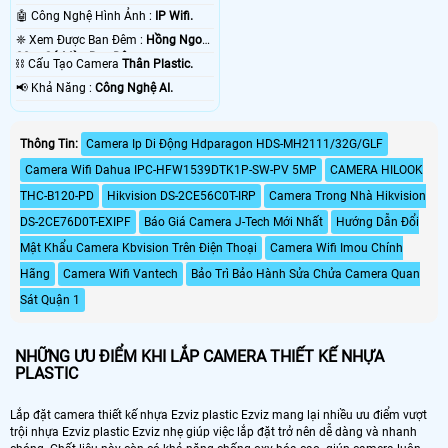
🤖️ Công Nghệ Hình Ảnh :
IP Wifi.
❈ Xem Được Ban Đêm :
Hồng Ngoại
30m Có Màu Ban Ðêm.
⛓ Cấu Tạo Camera
Thân Plastic.
️📢 Khả Năng :
Công Nghệ AI.
Thông Tin:
Camera Ip Di Động Hdparagon HDS-MH2111/32G/GLF
Camera Wifi Dahua IPC-HFW1539DTK1P-SW-PV 5MP
CAMERA HILOOK
THC-B120-PD
Hikvision DS-2CE56C0T-IRP
Camera Trong Nhà Hikvision
DS-2CE76D0T-EXIPF
Báo Giá Camera J-Tech Mới Nhất
Hướng Dẫn Đổi
Mật Khẩu Camera Kbvision Trên Điện Thoại
Camera Wifi Imou Chính
Hãng
Camera Wifi Vantech
Bảo Trì Bảo Hành Sửa Chửa Camera Quan
Sát Quận 1
NHỮNG ƯU ĐIỂM KHI LẮP CAMERA THIẾT KẾ NHỰA
PLASTIC
Lắp đặt camera thiết kế nhựa Ezviz plastic Ezviz mang lại nhiều ưu điểm vượt
trội nhựa Ezviz plastic Ezviz nhẹ giúp việc lắp đặt trở nên dễ dàng và nhanh