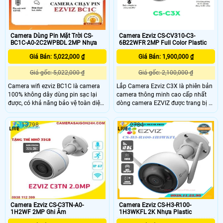
Camera Dùng Pin Mặt Trời CS-
Camera Ezviz CS-CV310-C3-
BC1C-A0-2C2WPBDL 2MP Nhựa
6B22WFR 2MP Full Color Plastic
Giá Bán: 5,022,000 ₫
Giá Bán: 1,900,000 ₫
Giá gốc: 5,022,000 ₫
Giá gốc: 2,100,000 ₫
Camera wifi ezviz BC1C là camera
Lắp Camera Ezviz C3X là phiên bản
100% không dây dùng pin sạc lại
camera thông minh cao cấp nhất
được, có khả năng bảo vệ toàn diện
dòng camera EZVIZ được trang bị 2
ngôi nhà trong tối đa 210 ngày chỉ
ống kính kép một ống kính chuyên
với một lần sạc. Ngoài kế thừa các
nhìn ban ngày và một ống kính
13798
2704
công nghệ cốt lõi của EZVIZ như có
chuyên nhìn ban đêm kết hợp lại với
màu ban đêm, đàm thoại hai chiều,
nhau cho hình ảnh vô cùng đẹp cả
phòng vệ chủ động, BC1C còn dễ
ban ngày và ban đêm. Hơn thế
dàng lắp đặt ở bất kỳ vị trí nào giúp
camera ghi hình màu vào ban đêm
bạn hoàn toàn an tâm.
với độ nhạy sáng cực thấp, tích hợp
thêm tính năng AI thông minh hơn,
tự ghi hình màu khi phát hiện
chuyển động, tự thiết lập âm thanh
thông báo và thiết kế theo chuẩn
IP67
Camera Ezviz CS-C3TN-A0-
Camera Ezviz CS-H3-R100-
1H2WF 2MP Ghi Âm
1H3WKFL 2K Nhựa Plastic