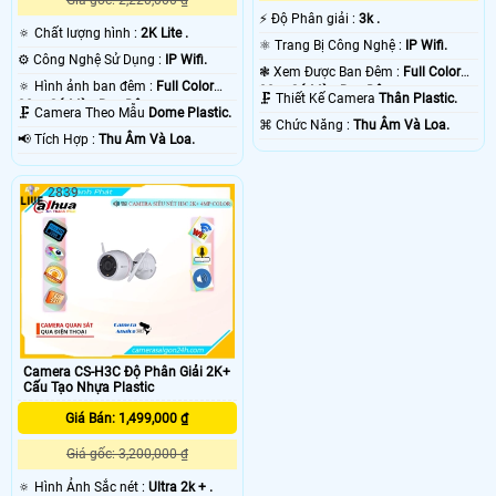
Giá gốc: 2,220,000 ₫
️⚡ Độ Phân giải :
3k .
🔅 Chất lượng hình :
2K Lite .
⚛️ Trang Bị Công Nghệ :
IP Wifi.
⚙ Công Nghệ Sử Dụng :
IP Wifi.
❃ Xem Được Ban Đêm :
Full Color
🔅 Hình ảnh ban đêm :
Full Color
30m Có Màu Ban Ðêm.
🗜️ Thiết Kế Camera
Thân Plastic.
30m Có Màu Ban Ðêm.
🗜️ Camera Theo Mẫu
Dome Plastic.
️⌘ Chức Năng :
Thu Âm Và Loa.
️📢 Tích Hợp :
Thu Âm Và Loa.
2839
Camera CS-H3C Độ Phân Giải 2K+
Cấu Tạo Nhựa Plastic
Giá Bán: 1,499,000 ₫
Giá gốc: 3,200,000 ₫
🔅 Hình Ảnh Sắc nét :
Ultra 2k + .