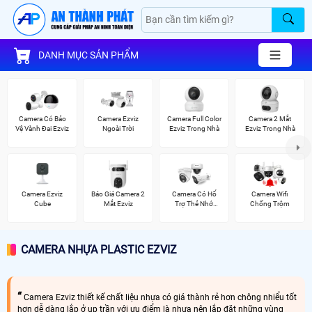
DANH MỤC SẢN PHẨM
Camera Có Bảo
Camera Ezviz
Camera Full Color
Camera 2 Mắt
Vệ Vành Đai Ezviz
Ngoài Trời
Ezviz Trong Nhà
Ezviz Trong Nhà
Camera Ezviz
Báo Giá Camera 2
Camera Có Hổ
Camera Wifi
Cube
Mắt Ezviz
Trợ Thẻ Nhớ
Chống Trộm
Vantech
CAMERA NHỰA PLASTIC EZVIZ
Camera Ezviz thiết kế chất liệu nhựa có giá thành rẻ hơn chông nhiểu tốt
hơn dễ dàng lắp ở up trần với ưu điểm là nhựa nên lắp đặt những vùng