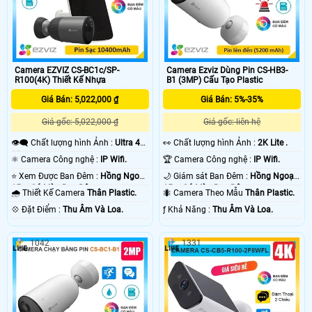
Camera EZVIZ CS-BC1c/SP-
Camera Ezviz Dùng Pin CS-HB3-
R100(4K) Thiết Kế Nhựa
B1 (3MP) Cấu Tạo Plastic
Giá Bán: 5,022,000 ₫
Giá Bán: 5%-35%
Giá gốc: 5,022,000 ₫
Giá gốc: liên hệ
👁️‍🗨 Chất lượng hình Ảnh :
Ultra 4k
️👀 Chất lượng hình Ảnh :
2K Lite .
👍🏾 .
⚛️ Camera Công nghệ :
IP Wifi.
🏆 Camera Công nghệ :
IP Wifi.
⭐ Xem Được Ban Đêm :
Hồng Ngoại
🌙 Giám sát Ban Đêm :
Hồng Ngoại
15m Có Màu Ban Ðêm.
15m Có Màu Ban Ðêm.
🌧️ Thiết Kế Camera
Thân Plastic.
🐜 Camera Theo Mẫu
Thân Plastic.
️💠 Đặt Điểm :
Thu Âm Và Loa.
️ƒ Khả Năng :
Thu Âm Và Loa.
1042
1331