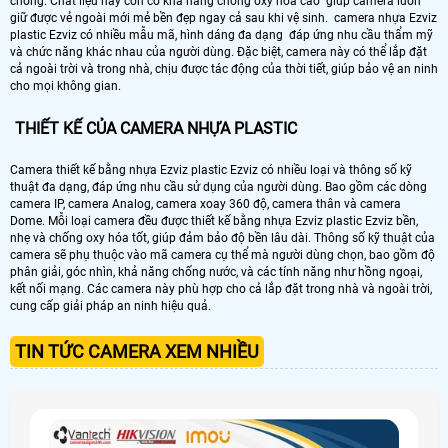
chóng. Chất liệu này còn có khả năng chống oxy hóa cao giúp camera luôn
giữ được vẻ ngoài mới mẻ bền đẹp ngay cả sau khi vệ sinh. camera nhựa Ezviz
plastic Ezviz có nhiều mẫu mã, hình dáng đa dạng đáp ứng nhu cầu thẩm mỹ
và chức năng khác nhau của người dùng. Đặc biệt, camera này có thể lắp đặt
cả ngoài trời và trong nhà, chịu được tác động của thời tiết, giúp bảo vệ an ninh
cho mọi không gian.
THIẾT KẾ CỦA CAMERA NHỰA PLASTIC
Camera thiết kế bằng nhựa Ezviz plastic Ezviz có nhiều loại và thông số kỹ
thuật đa dạng, đáp ứng nhu cầu sử dụng của người dùng. Bao gồm các dòng
camera IP, camera Analog, camera xoay 360 độ, camera thân và camera
Dome. Mỗi loại camera đều được thiết kế bằng nhựa Ezviz plastic Ezviz bền,
nhẹ và chống oxy hóa tốt, giúp đảm bảo độ bền lâu dài. Thông số kỹ thuật của
camera sẽ phụ thuộc vào mã camera cụ thể mà người dùng chọn, bao gồm độ
phân giải, góc nhìn, khả năng chống nước, và các tính năng như hồng ngoại,
kết nối mạng. Các camera này phù hợp cho cả lắp đặt trong nhà và ngoài trời,
cung cấp giải pháp an ninh hiệu quả.
TIN TỨC CAMERA XEM NHIỀU