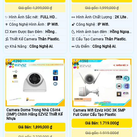
Giá gốc: 1,399,000 ₫
Giá gốc: 1,999,000 ₫
✨ Hình Ảnh Sắc nét :
FULL HD
️👀 Hình Ành Chất Lượng :
2K Lite .
1080P .
⚜️ Công Nghệ Hình Ảnh :
IP Wifi.
🌠 Công Nghệ :
IP Wifi.
💥 Xem Được Ban Đêm :
Hồng
🌜 Hình ảnh ban đêm :
Hồng Ngoại
Ngoại 30m Có Màu Ban Ðêm.
30m Có Màu Ban Ðêm.
🕉️ Thiết Kế Camera
Thân Plastic.
♊ Cấu Tạo Camera
Thân Plastic.
️ლ Khả Năng :
Công Nghệ AI.
️↭ Ưu Điểm :
Công Nghệ AI.
1290
1598
Camera Dome Trong Nhà CS-H4
Camera Wifi Ezviz H3C 3K 5MP
(3MP) Chính Hãng EZVIZ Thiết Kế
Full Color Cấu Tạo Plastic
Nhựa
Giá Bán: 1.719.000₫
Giá Bán: 1,899,000 ₫
Giá gốc: 1.919.000đ