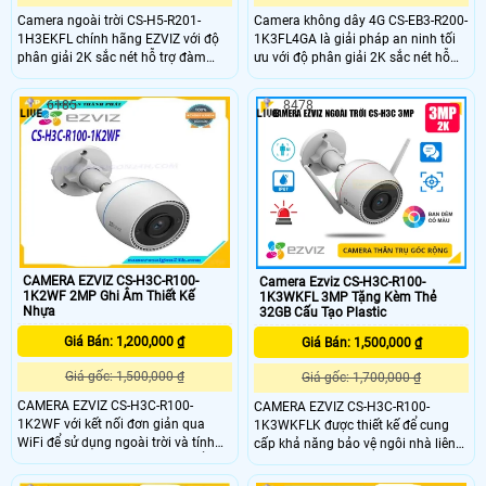
Camera ngoài trời CS-H5-R201-
Camera không dây 4G CS-EB3-R200-
1H3EKFL chính hãng EZVIZ với độ
1K3FL4GA là giải pháp an ninh tối
phân giải 2K sắc nét hỗ trợ đàm
ưu với độ phân giải 2K sắc nét hỗ
thoại hai chiều và phát hiện thông
trợ nhận diện người và phương tiện
minh với cảnh báo bằng còi và đèn
chính xác. Camera nổi bật với khả
6185
8478
chớp. Với hồng ngoại 30m đèn trợ
năng đàm thoại hai chiều lưu trữ thẻ
sáng 20m camera mang đến hình
nhớ đến 512GB và tích hợp pin sạc
ảnh ban đêm có màu chân thực.
cùng chuẩn IP65 chống bụi nước,
phù hợp sử dụng cả trong nhà lẫn
ngoài trời.
CAMERA EZVIZ CS-H3C-R100-
Camera Ezviz CS-H3C-R100-
1K2WF 2MP Ghi Âm Thiết Kế
1K3WKFL 3MP Tặng Kèm Thẻ
Nhựa
32GB Cấu Tạo Plastic
Giá Bán: 1,200,000 ₫
Giá Bán: 1,500,000 ₫
Giá gốc: 1,500,000 ₫
Giá gốc: 1,700,000 ₫
CAMERA EZVIZ CS-H3C-R100-
CAMERA EZVIZ CS-H3C-R100-
1K2WF với kết nối đơn giản qua
1K3WKFLK được thiết kế để cung
WiFi để sử dụng ngoài trời và tính
cấp khả năng bảo vệ ngôi nhà liên
năng thông minh thì H3c có thể là
tục 24/7 theo cách thông minh.
lựa chọn tốt nhất mà bạn sẽ tìm
Hoạt động như một người bảo vệ