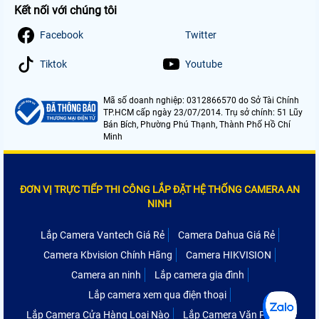
Kết nối với chúng tôi
Facebook
Twitter
Tiktok
Youtube
Mã số doanh nghiệp: 0312866570 do Sở Tài Chính
TP.HCM cấp ngày 23/07/2014. Trụ sở chính: 51 Lũy
Bán Bích, Phường Phú Thạnh, Thành Phố Hồ Chí
Minh
ĐƠN VỊ TRỰC TIẾP THI CÔNG LẮP ĐẶT HỆ THỐNG CAMERA AN
NINH
Lắp Camera Vantech Giá Rẻ
Camera Dahua Giá Rẻ
Camera Kbvision Chính Hãng
Camera HIKVISION
Camera an ninh
Lắp camera gia đình
Lắp camera xem qua điện thoại
Lắp Camera Cửa Hàng Loại Nào
Lắp Camera Văn Phòng