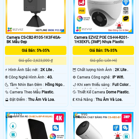
Camera CS-CB2-R105-1K3F4GA-
Camera EZVIZ POE CS-H4-R201-
BK Mẫu Đẹp
1H3EKFL (3MP) Nhựa Plastic
Giá Bán: 5%-35%
Giá Bán: 5%-35%
Giá gốc: 2,623,000 ₫
Giá gốc: Liên Hệ
️⚡ Hình Ảnh Sắc nét :
2K Lite .
🦉 Chất lượng hình Ảnh :
2K Lite .
®️ Công Nghệ Hình Ảnh :
4G.
⚙ Camera Công nghệ :
IP Wifi.
🌜 Tầm Nhìn Ban Đêm :
Hồng Ngoại
🌙 Khi xem thiếu sáng :
Full Color
10m Hồng Ngoại SMD.
20m Có Màu Ban Ðêm.
🔩 Camera Theo Mẫu
Plastic.
💦 Thiết Kế Camera
Dome Plastic.
️🔮 Đặt Điểm :
Thu Âm Và Loa.
️₤ Khả Năng :
Thu Âm Và Loa.
1153
996