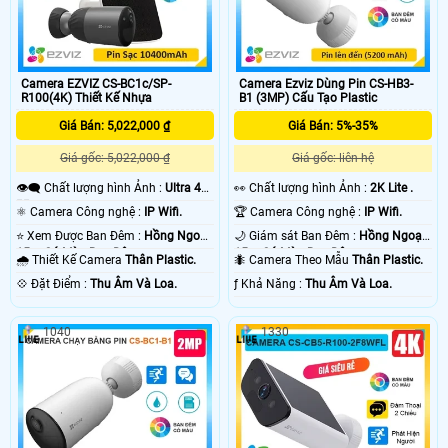
Camera EZVIZ CS-BC1c/SP-
Camera Ezviz Dùng Pin CS-HB3-
R100(4K) Thiết Kế Nhựa
B1 (3MP) Cấu Tạo Plastic
Giá Bán: 5,022,000 ₫
Giá Bán: 5%-35%
Giá gốc: 5,022,000 ₫
Giá gốc: liên hệ
👁️‍🗨 Chất lượng hình Ảnh :
Ultra 4k
️👀 Chất lượng hình Ảnh :
2K Lite .
👍🏾 .
⚛️ Camera Công nghệ :
IP Wifi.
🏆 Camera Công nghệ :
IP Wifi.
⭐ Xem Được Ban Đêm :
Hồng Ngoại
🌙 Giám sát Ban Đêm :
Hồng Ngoại
15m Có Màu Ban Ðêm.
15m Có Màu Ban Ðêm.
🌧️ Thiết Kế Camera
Thân Plastic.
🐜 Camera Theo Mẫu
Thân Plastic.
️💠 Đặt Điểm :
Thu Âm Và Loa.
️ƒ Khả Năng :
Thu Âm Và Loa.
1040
1330