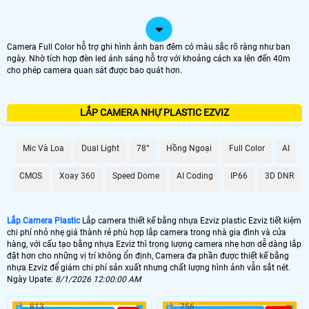
Camera Full Color hỗ trợ ghi hình ảnh ban đêm có màu sắc rõ ràng như ban
ngày. Nhờ tích hợp đèn led ánh sáng hỗ trợ với khoảng cách xa lên đến 40m
cho phép camera quan sát được bao quát hơn.
LẮP CAMERA NHỰ PLASTIC EZVIZ
Mic Và Loa
Dual Light
78°
Hồng Ngoại
Full Color
AI
CMOS
Xoay 360
Speed Dome
AI Coding
IP66
3D DNR
Lắp Camera Plastic
Lắp camera thiết kế bằng nhựa Ezviz plastic Ezviz tiết kiệm
chi phí nhỏ nhẹ giá thành rẻ phù hợp lắp camera trong nhà gia đình và cửa
hàng, với cấu tạo bằng nhựa Ezviz thì trọng lượng camera nhẹ hơn dễ dàng lắp
đặt hơn cho những vị trí không ổn định, Camera đa phần được thiết kế bằng
nhựa Ezviz để giám chi phí sản xuất nhưng chất lượng hình ảnh vẫn sắt nét.
Ngày Upate:
8/1/2026 12:00:00 AM
813
756