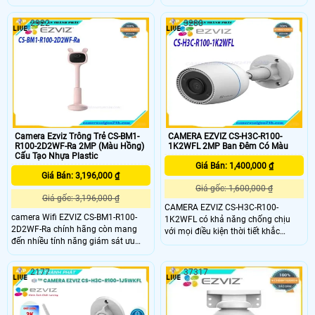
giàu tính năng nhất hiện nay, được
việt như đàm thoại 2 chiều, phát
thiết kế để bảo vệ ngôi nhà của bạn
hiện tiếng khóc, phát hiện chuyển
2922
3288
24/7.
động, ghi hình sắc nét,…. giúp phụ
huynh có thể dễ dàng dõi theo con
nhỏ trong mỗi khoảnh khắc.
Camera Ezviz Trông Trẻ CS-BM1-
CAMERA EZVIZ CS-H3C-R100-
R100-2D2WF-Ra 2MP (Màu Hồng)
1K2WFL 2MP Ban Đêm Có Màu
Cấu Tạo Nhựa Plastic
Giá Bán: 1,400,000 ₫
Giá Bán: 3,196,000 ₫
Giá gốc: 1,600,000 ₫
Giá gốc: 3,196,000 ₫
CAMERA EZVIZ CS-H3C-R100-
camera Wifi EZVIZ CS-BM1-R100-
1K2WFL có khả năng chống chịu
2D2WF-Ra chính hãng còn mang
với mọi điều kiện thời tiết khắc
đến nhiều tính năng giám sát ưu
nghiệt nhất. Cùng với đó CAMERA
việt như đàm thoại 2 chiều, phát
EZVIZ CS-H3C-R100-1K2WFL được
hiện tiếng khóc, phát hiện chuyển
trang bị anten kép, mang lại hiệu
2177
37317
động, ghi hình sắc nét,…. giúp phụ
suất làm việc luôn đảm bảo kết nối
huynh có thể dễ dàng dõi theo con
camera mạnh, ổn định.
nhỏ trong mỗi khoảnh khắc.