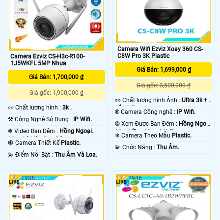
Camera Wifi Ezviz Xoay 360 CS-
C8W Pro 3K Plastic
Camera Ezviz CS-H3c-R100-
1J5WKFL 5MP Nhựa
Giá Bán: 1,699,000 ₫
Giá Bán: 1,700,000 ₫
Giá gốc: 3,500,000 ₫
Giá gốc: 1,900,000 ₫
️👀 Chất lượng hình Ảnh :
Ultra 3k +
️👀 Chất lượng hình :
3k .
Sắc Nét .
®️ Camera Công nghệ :
IP Wifi.
⚒ Công Nghệ Sử Dụng :
IP Wifi.
❂ Xem Được Ban Đêm :
Hồng Ngoại
❃ Video Ban Đêm :
Hồng Ngoại
30m Hồng Ngoại SMD.
❄ Camera Theo Mẫu
Plastic.
30m Có Màu Ban Ðêm.
🕸️ Camera Thiết Kế
Plastic.
️💫 Chức Năng :
Thu Âm.
️💫 Điểm Nỗi Bật :
Thu Âm Và Loa.
1936
2946