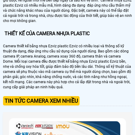
giữ được vẻ ngoài mới mẻ bền đẹp ngay cả sau khi vệ sinh. camera nhựa Ezviz
plastic Ezviz có nhiều mẫu mã, hình dáng đa dạng đáp ứng nhu cầu thẩm mỹ
và chức năng khác nhau của người dùng. Đặc biệt, camera này có thể lắp đặt
cả ngoài trời và trong nhà, chịu được tác động của thời tiết, giúp bảo vệ an ninh
cho mọi không gian.
THIẾT KẾ CỦA CAMERA NHỰA PLASTIC
Camera thiết kế bằng nhựa Ezviz plastic Ezviz có nhiều loại và thông số kỹ
thuật đa dạng, đáp ứng nhu cầu sử dụng của người dùng. Bao gồm các dòng
camera IP, camera Analog, camera xoay 360 độ, camera thân và camera
Dome. Mỗi loại camera đều được thiết kế bằng nhựa Ezviz plastic Ezviz bền,
nhẹ và chống oxy hóa tốt, giúp đảm bảo độ bền lâu dài. Thông số kỹ thuật của
camera sẽ phụ thuộc vào mã camera cụ thể mà người dùng chọn, bao gồm độ
phân giải, góc nhìn, khả năng chống nước, và các tính năng như hồng ngoại,
kết nối mạng. Các camera này phù hợp cho cả lắp đặt trong nhà và ngoài trời,
cung cấp giải pháp an ninh hiệu quả.
TIN TỨC CAMERA XEM NHIỀU