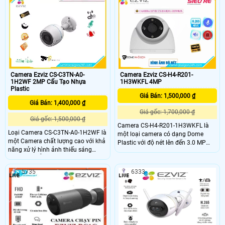
1K2WF được thiết kế tốt để cung
máy ảnh này hiển thị video 2K siêu
cấp khả năng bảo vệ đáng tin cậy từ
sắc nét và tầm nhìn ban đêm đầy
ngày đến đêm, bao gồm phát hiện
màu sắc, đồng thời đủ thông minh
con người do AI hỗ trợ
để phát hiện các hoạt động của con
người và cung cấp khả năng phòng
thủ chủ động
Camera Ezviz CS-C3TN-A0-
Camera Ezviz CS-H4-R201-
1H2WF 2MP Cấu Tạo Nhựa
1H3WKFL 4MP
Plastic
Giá Bán: 1,500,000 ₫
Giá Bán: 1,400,000 ₫
Giá gốc: 1,700,000 ₫
Giá gốc: 1,500,000 ₫
Camera CS-H4-R201-1H3WKFL là
Loại Camera CS-C3TN-A0-1H2WF là
một loại camera có dạng Dome
một Camera chất lượng cao với khả
Plastic với độ nét lên đến 3.0 MP
năng xử lý hình ảnh thiếu sáng
cho hình ảnh rõ nét. Camera cũng
đồng thời hỗ trợ chất lượng hình
cho phép giám sát trong màu sắc
FULL HD 1080P. Với tính năng Hồng
giúp hiển thị hình ảnh chất lượng tốt
5735
6333
Ngoại Smart IR, camera này có thể
dù trong điều kiện ánh sáng yếu Đây
thấy rõ hơn khi bị ánh ngược chiều
là một lựa chọn tuyệt vời cho việc
ánh sáng
an ninh và giám sát trong văn
phòng hoặc các khu vực khác