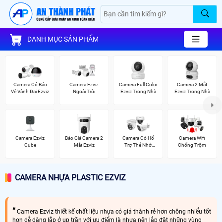
DANH MỤC SẢN PHẨM
Camera Có Bảo
Camera Ezviz
Camera Full Color
Camera 2 Mắt
Vệ Vành Đai Ezviz
Ngoài Trời
Ezviz Trong Nhà
Ezviz Trong Nhà
Camera Ezviz
Báo Giá Camera 2
Camera Có Hổ
Camera Wifi
Cube
Mắt Ezviz
Trợ Thẻ Nhớ
Chống Trộm
Vantech
CAMERA NHỰA PLASTIC EZVIZ
Camera Ezviz thiết kế chất liệu nhựa có giá thành rẻ hơn chông nhiểu tốt
hơn dễ dàng lắp ở up trần với ưu điểm là nhựa nên lắp đặt những vùng