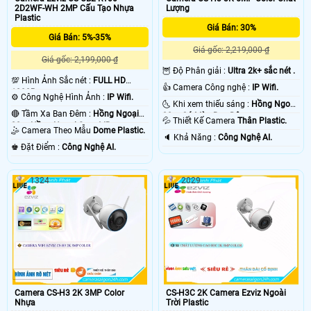
2D2WF-WH 2MP Cấu Tạo Nhựa
Lượng
Plastic
Giá Bán: 30%
Giá Bán: 5%-35%
Giá gốc: 2,219,000 ₫
Giá gốc: 2,199,000 ₫
🦉 Độ Phân giải :
Ultra 2k+ sắc nét .
💯 Hình Ảnh Sắc nét :
FULL HD
👍 Camera Công nghệ :
IP Wifi.
1080P .
⚙ Công Nghệ Hình Ảnh :
IP Wifi.
🌜 Khi xem thiếu sáng :
Hồng Ngoại
🔴 Tầm Xa Ban Đêm :
Hồng Ngoại
30m Có Màu Ban Ðêm.
💦 Thiết Kế Camera
Thân Plastic.
20m Hồng Ngoại Smart IR.
🤹 Camera Theo Mẫu
Dome Plastic.
️🔈 Khả Năng :
Công Nghệ AI.
️♚ Đặt Điểm :
Công Nghệ AI.
1324
2029
Camera CS-H3 2K 3MP Color
CS-H3C 2K Camera Ezviz Ngoài
Nhựa
Trời Plastic