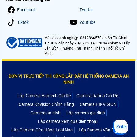
Facebook
Twitter
Tiktok
Youtube
Mã số doanh nghiệp: 0312866570 do Sở Tài Chính
TP.HCM cấp ngày 23/07/2014. Trụ sở chính: 51 Lũy
Bán Bích, Phường Phú Thạnh, Thành Phố Hồ Chí
Minh
ĐƠN VỊ TRỰC TIẾP THI CÔNG LẮP ĐẶT HỆ THỐNG CAMERA AN
NINH
Lắp Camera Vantech Giá Rẻ
Camera Dahua Giá Rẻ
Camera Kbvision Chính Hãng
Camera HIKVISION
Camera an ninh
Lắp camera gia đình
Lắp camera xem qua điện thoại
Lắp Camera Cửa Hàng Loại Nào
Lắp Camera Văn Phòng