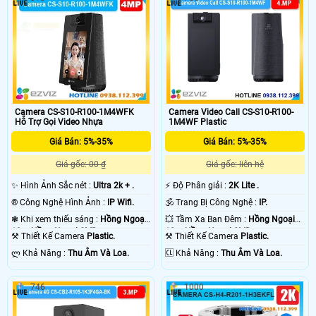
Camera CS-S10-R100-1M4WFK
Camera Video Call CS-S10-R100-
Hỗ Trợ Gọi Video Nhựa
1M4WF Plastic
Giá Bán: 5%-35%
Giá Bán: 5%-35%
Giá gốc: 00 ₫
Giá gốc: liên hệ
✨ Hình Ảnh Sắc nét :
Ultra 2k + .
️⚡ Độ Phân giải :
2K Lite .
®️ Công Nghệ Hình Ảnh :
IP Wifi.
🕉️ Trang Bị Công Nghệ :
IP.
❃ Khi xem thiếu sáng :
Hồng Ngoại
💥 Tầm Xa Ban Đêm :
Hồng Ngoại
10m Hồng Ngoại SMD.
10m Hồng Ngoại SMD.
⚒ Thiết Kế Camera
Plastic.
⚒ Thiết Kế Camera
Plastic.
️ლ Khả Năng :
Thu Âm Và Loa.
️🆑 Khả Năng :
Thu Âm Và Loa.
746
1000