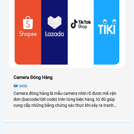
Camera Đóng Hàng
3456
Camera đóng hàng là mẫu camera nhìn rõ được mã vận
đơn (barcode/QR code) trên từng kiện hàng, từ đó giúp
cung cấp những bằng chứng xác thực khi xảy ra tranh
chấp về vấn đề thiếu hàng, hàng lỗi, hàng không giống
mẫu. . . Từ đó giảm thiểu rủi ro thất thoát hàng hóa gây
thiệt hại về kinh tế và uy tín cho shop