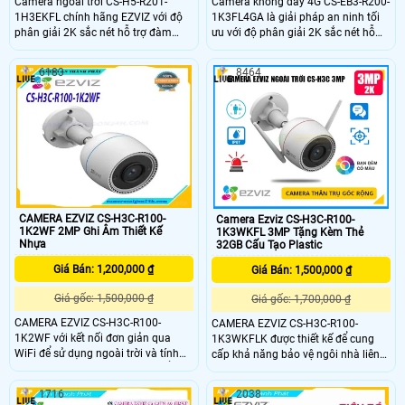
Camera ngoài trời CS-H5-R201-
Camera không dây 4G CS-EB3-R200-
1H3EKFL chính hãng EZVIZ với độ
1K3FL4GA là giải pháp an ninh tối
phân giải 2K sắc nét hỗ trợ đàm
ưu với độ phân giải 2K sắc nét hỗ
thoại hai chiều và phát hiện thông
trợ nhận diện người và phương tiện
minh với cảnh báo bằng còi và đèn
chính xác. Camera nổi bật với khả
6183
8464
chớp. Với hồng ngoại 30m đèn trợ
năng đàm thoại hai chiều lưu trữ thẻ
sáng 20m camera mang đến hình
nhớ đến 512GB và tích hợp pin sạc
ảnh ban đêm có màu chân thực.
cùng chuẩn IP65 chống bụi nước,
phù hợp sử dụng cả trong nhà lẫn
ngoài trời.
CAMERA EZVIZ CS-H3C-R100-
Camera Ezviz CS-H3C-R100-
1K2WF 2MP Ghi Âm Thiết Kế
1K3WKFL 3MP Tặng Kèm Thẻ
Nhựa
32GB Cấu Tạo Plastic
Giá Bán: 1,200,000 ₫
Giá Bán: 1,500,000 ₫
Giá gốc: 1,500,000 ₫
Giá gốc: 1,700,000 ₫
CAMERA EZVIZ CS-H3C-R100-
CAMERA EZVIZ CS-H3C-R100-
1K2WF với kết nối đơn giản qua
1K3WKFLK được thiết kế để cung
WiFi để sử dụng ngoài trời và tính
cấp khả năng bảo vệ ngôi nhà liên
năng thông minh thì H3c có thể là
tục 24/7 theo cách thông minh.
lựa chọn tốt nhất mà bạn sẽ tìm
Hoạt động như một người bảo vệ
1716
2038
thấy. CAMERA EZVIZ CS-H3C-R100-
ngoài trời cho hầu hết các ngôi nhà,