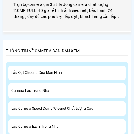
Trọn bộ camera giá 3tr9 là dòng camera chất lượng
2.0MP FULL HD giá rẻ hình ảnh siêu nét , bảo hành 24
tháng , đầy đủ các phụ kiện lắp đặt , khách hàng cần lắp
camera giá rẻ cho gia đình , văn phòng , cửa hàng , 2.0mp
full hd .
THÔNG TIN VỀ CAMERA BẠN ĐAN XEM
Lắp Đặt Chuông Cửa Màn Hình
Camera Lắp Trong Nhà
Lắp Camera Speed Dome Wisenet Chất Lượng Cao
Lắp Camera Ezviz Trong Nhà