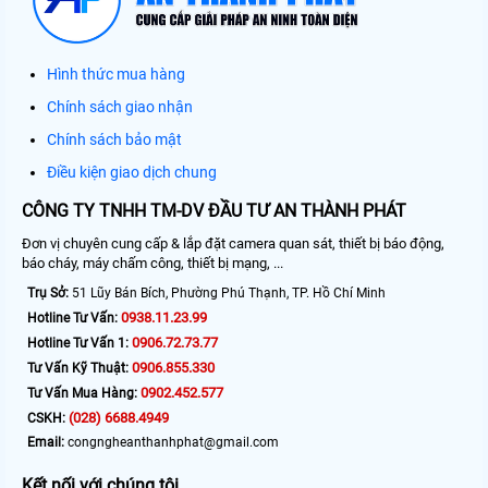
Hình thức mua hàng
Chính sách giao nhận
Chính sách bảo mật
Điều kiện giao dịch chung
CÔNG TY TNHH TM-DV ĐẦU TƯ AN THÀNH PHÁT
Đơn vị chuyên cung cấp & lắp đặt camera quan sát, thiết bị báo động,
báo cháy, máy chấm công, thiết bị mạng, ...
Trụ Sở:
51 Lũy Bán Bích, Phường Phú Thạnh, TP. Hồ Chí Minh
0938.11.23.99
Hotline Tư Vấn:
0906.72.73.77
Hotline Tư Vấn 1:
0906.855.330
Tư Vấn Kỹ Thuật:
0902.452.577
Tư Vấn Mua Hàng:
(028) 6688.4949
CSKH:
Email:
congngheanthanhphat@gmail.com
Kết nối với chúng tôi