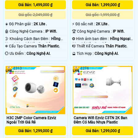
Giá Bán: 1,499,000 ₫
Giá Bán: 1,399,000 ₫
Giá gốc: 2,049,000 ₫
Giá gốc: 1,999,000 ₫
☀️ Độ Phân giải :
2K Lite .
️⚡ Độ sắc nét :
2K Lite .
🤖️ Công Nghệ Camera :
IP Wifi.
🏆 Công Nghệ Camera :
IP Wifi.
🌛 Khoảng Cách Ban Đêm :
Hồng
❂ Hình ảnh ban đêm :
Hồng Ngoại
Ngoại 30m Có Màu Ban Ðêm.
30m Có Màu Ban Ðêm.
❄ Cấu Tạo Camera
Thân Plastic.
🎼️ Thiết Kế Camera
Thân Plastic.
️💮 Ưu Điểm :
Công Nghệ AI.
️🔮 Tích Hợp :
Công Nghệ AI.
2313
2276
H3C 2MP Color Camera Ezviz
Camera Wifi Ezviz C3TN 2K Ban
Ngoài Trời Giá Rẻ
Đêm Có Màu Nhựa Plastic
Giá Bán: 1,299,000 ₫
Giá Bán: 1,299,000 ₫