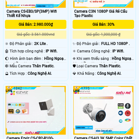
Camera CS-EB3/SP(3MP) Wifi
Camera C3N 1080P Giá Rẻ Cấu
Thiết Kế Nhựa
Tạo Plastic
Giá Bán: 2.980.000₫
Giá Bán: 30%
Giá gốc: 3.561.000vnd
Giá gốc: 1,300,000 ₫
🔆 Độ Phân giải :
2K Lite .
✨ Độ Phân giải :
FULL HD 1080P .
🤖️ Tích hợp công nghệ :
IP Wifi.
⚛️ Camera Công nghệ :
IP Wifi.
🌔 Hình ảnh ban đêm :
Hồng Ngoại
❈ Khi xem thiếu sáng :
Hồng Ngoại
30m Hồng Ngoại Smart IR.
30m Hồng Ngoại Smart IR.
🕸️ Mẫu Camera
Thân Plastic.
🛡 Loại Camera
Thân Plastic.
️🔮 Tích Hợp :
Công Nghệ AI.
️💎 Khả Năng :
Công Nghệ AI.
1842
1775
Camera Ezviz CS-CB2-R100-
Camera CS-H3 3K 5MP Color Chất