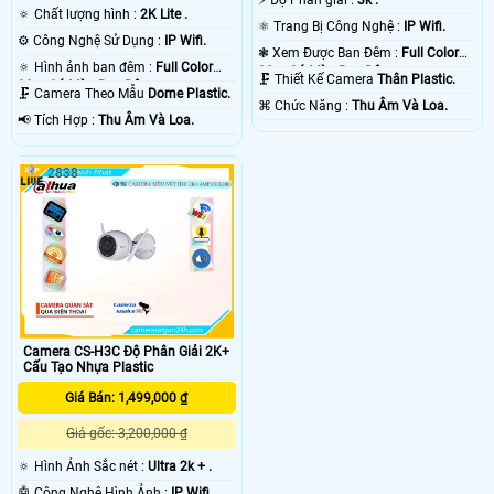
🔅 Chất lượng hình :
2K Lite .
⚛️ Trang Bị Công Nghệ :
IP Wifi.
⚙ Công Nghệ Sử Dụng :
IP Wifi.
❃ Xem Được Ban Đêm :
Full Color
🔅 Hình ảnh ban đêm :
Full Color
30m Có Màu Ban Ðêm.
🗜️ Thiết Kế Camera
Thân Plastic.
30m Có Màu Ban Ðêm.
🗜️ Camera Theo Mẫu
Dome Plastic.
️⌘ Chức Năng :
Thu Âm Và Loa.
️📢 Tích Hợp :
Thu Âm Và Loa.
2838
Camera CS-H3C Độ Phân Giải 2K+
Cấu Tạo Nhựa Plastic
Giá Bán: 1,499,000 ₫
Giá gốc: 3,200,000 ₫
🔅 Hình Ảnh Sắc nét :
Ultra 2k + .
🤖️ Công Nghệ Hình Ảnh :
IP Wifi.