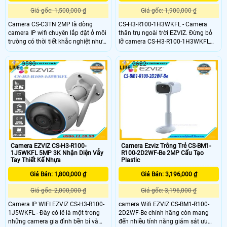
Giá gốc: 1,500,000 ₫
Giá gốc: 1,900,000 ₫
Camera CS-C3TN 2MP là dòng
CS-H3-R100-1H3WKFL - Camera
camera IP wifi chuyên lắp đặt ở môi
thân trụ ngoài trời EZVIZ. Đừng bỏ
trường có thời tiết khắc nghiệt như
lỡ camera CS-H3-R100-1H3WKFL
mưa bão, nắng to, gió bụi,. . .
2K nếu bạn đang cần một sản
Camera được thiết kế vỏ kim loại
phẩm an ninh với những tính năng
3593
2622
chắc chắn màu trắng sang trọng,
thông minh thiết yếu để bảo vệ ngôi
hiện đại, có thể tùy chỉnh góc quan
nhà bạn. Sản phẩm phù hợp cho
sát bằng tay
văn phòng, siêu thị, cửa hàng , văn
phòng,.
Camera EZVIZ CS-H3-R100-
Camera Ezviz Trông Trẻ CS-BM1-
1J5WKFL 5MP 3K Nhận Diện Vẫy
R100-2D2WF-Be 2MP Cấu Tạo
Tay Thiết Kế Nhựa
Plastic
Giá Bán: 1,800,000 ₫
Giá Bán: 3,196,000 ₫
Giá gốc: 2,000,000 ₫
Giá gốc: 3,196,000 ₫
Camera IP WIFI EZVIZ CS-H3-R100-
camera Wifi EZVIZ CS-BM1-R100-
1J5WKFL - Đây có lẽ là một trong
2D2WF-Be chính hãng còn mang
những camera gia đình bền bỉ và
đến nhiều tính năng giám sát ưu