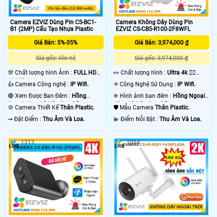
Camera EZVIZ Dùng Pin CS-BC1-
Camera Không Dây Dùng Pin
B1 (2MP) Cấu Tạo Nhựa Plastic
EZVIZ CS-CB5-R100-2F8WFL
Giá Bán: 5%-35%
Giá Bán: 3,974,000 ₫
Giá gốc: liên hệ
Giá gốc: 3,974,000 ₫
💯 Chất lượng hình Ảnh :
FULL HD
️👀 Chất lượng hình :
Ultra 4k 👍🏾 .
1080P .
👍 Camera Công nghệ :
IP Wifi.
✳️ Công Nghệ Sử Dụng :
IP Wifi.
🔴 Xem Được Ban Đêm :
Hồng
❈ Hình ảnh ban đêm :
Hồng Ngoại
Ngoại 10m Có Màu Ban Ðêm.
15m Có Màu Ban Ðêm.
💢 Camera Thiết Kế
Thân Plastic.
🛡 Mẫu Camera
Thân Plastic.
️⇝ Đặt Điểm :
Thu Âm Và Loa.
️💫 Điểm Nỗi Bật :
Thu Âm Và Loa.
1313
1054