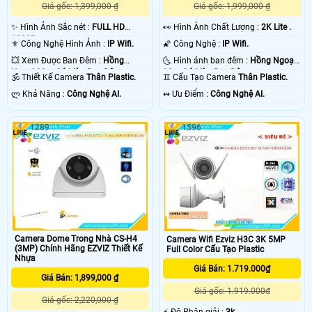
Giá gốc: 1,399,000 ₫
Giá gốc: 1,999,000 ₫
✨ Hình Ảnh Sắc nét :
FULL HD
️👀 Hình Ành Chất Lượng :
2K Lite .
1080P .
⚜️ Công Nghệ Hình Ảnh :
IP Wifi.
🌠 Công Nghệ :
IP Wifi.
💥 Xem Được Ban Đêm :
Hồng
🌜 Hình ảnh ban đêm :
Hồng Ngoại
Ngoại 30m Có Màu Ban Ðêm.
30m Có Màu Ban Ðêm.
🕉️ Thiết Kế Camera
Thân Plastic.
♊ Cấu Tạo Camera
Thân Plastic.
️ლ Khả Năng :
Công Nghệ AI.
️↭ Ưu Điểm :
Công Nghệ AI.
1289
1596
Camera Dome Trong Nhà CS-H4
Camera Wifi Ezviz H3C 3K 5MP
(3MP) Chính Hãng EZVIZ Thiết Kế
Full Color Cấu Tạo Plastic
Nhựa
Giá Bán: 1.719.000₫
Giá Bán: 1,899,000 ₫
Giá gốc: 1.919.000đ
Giá gốc: 2,220,000 ₫
️⚡ Độ Phân giải :
3k .