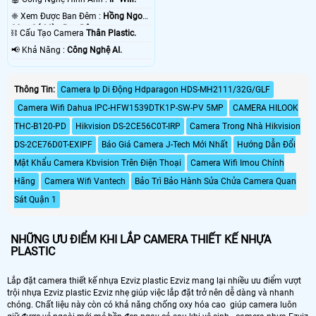
❈ Xem Được Ban Đêm :
Hồng Ngoại
30m Có Màu Ban Ðêm.
⛓ Cấu Tạo Camera
Thân Plastic.
️📢 Khả Năng :
Công Nghệ AI.
Thông Tin:
Camera Ip Di Động Hdparagon HDS-MH2111/32G/GLF
Camera Wifi Dahua IPC-HFW1539DTK1P-SW-PV 5MP
CAMERA HILOOK
THC-B120-PD
Hikvision DS-2CE56C0T-IRP
Camera Trong Nhà Hikvision
DS-2CE76D0T-EXIPF
Báo Giá Camera J-Tech Mới Nhất
Hướng Dẫn Đổi
Mật Khẩu Camera Kbvision Trên Điện Thoại
Camera Wifi Imou Chính
Hãng
Camera Wifi Vantech
Bảo Trì Bảo Hành Sửa Chửa Camera Quan
Sát Quận 1
NHỮNG ƯU ĐIỂM KHI LẮP CAMERA THIẾT KẾ NHỰA
PLASTIC
Lắp đặt camera thiết kế nhựa Ezviz plastic Ezviz mang lại nhiều ưu điểm vượt
trội nhựa Ezviz plastic Ezviz nhẹ giúp việc lắp đặt trở nên dễ dàng và nhanh
chóng. Chất liệu này còn có khả năng chống oxy hóa cao giúp camera luôn