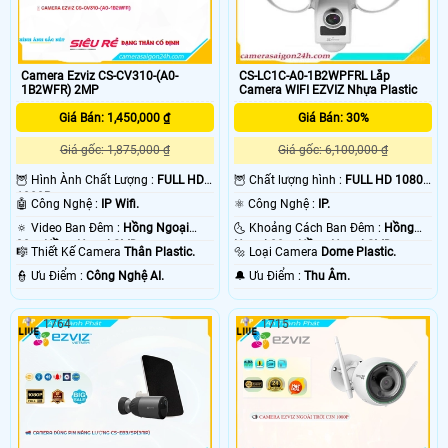
Camera Ezviz CS-CV310-(A0-
CS-LC1C-A0-1B2WPFRL Lắp
1B2WFR) 2MP
Camera WIFI EZVIZ Nhựa Plastic
Giá Bán: 1,450,000 ₫
Giá Bán: 30%
Giá gốc: 1,875,000 ₫
Giá gốc: 6,100,000 ₫
🦉 Hình Ành Chất Lượng :
FULL HD
🦉 Chất lượng hình :
FULL HD 1080P
1080P .
.
🤖️ Công Nghệ :
IP Wifi.
⚛️ Công Nghệ :
IP.
🔅 Video Ban Đêm :
Hồng Ngoại
🌜 Khoảng Cách Ban Đêm :
Hồng
30m Hồng Ngoại SMD.
Ngoại 20m Hồng Ngoại SMD.
🎼️ Thiết Kế Camera
Thân Plastic.
🔩 Loại Camera
Dome Plastic.
️👮 Ưu Điểm :
Công Nghệ AI.
️🔔 Ưu Điểm :
Thu Âm.
1764
1715