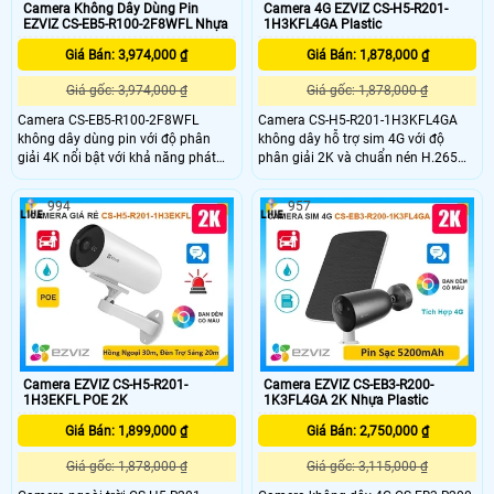
Camera Không Dây Dùng Pin
Camera 4G EZVIZ CS-H5-R201-
EZVIZ CS-EB5-R100-2F8WFL Nhựa
1H3KFL4GA Plastic
Giá Bán: 3,974,000 ₫
Giá Bán: 1,878,000 ₫
Giá gốc: 3,974,000 ₫
Giá gốc: 1,878,000 ₫
Camera CS-EB5-R100-2F8WFL
Camera CS-H5-R201-1H3KFL4GA
không dây dùng pin với độ phân
không dây hỗ trợ sim 4G với độ
giải 4K nổi bật với khả năng phát
phân giải 2K và chuẩn nén H.265
hiện hình dáng người và phương
giúp tiết kiệm băng thông camera
tiện hỗ trợ đàm thoại 2 chiều
có khả năng đàm thoại 2 chiều tầm
994
957
camera còn trang bị còi cảnh báo
nhìn hồng ngoại lên đến 30m và
và đèn chớp tăng cường an ninh khi
ánh sáng trắng 20m đảm bảo quan
phát hiện sự xâm nhập camera tích
sát rõ ràng cả ngày lẫn đêm với
hợp tấm pin năng lượng mặt trời và
chuẩn IP67 camera còn tích hợp
pin sạc đạt chuẩn IP65 chống nước
tính năng phát hiện thông minh và
và bụi giúp hoạt động bền bỉ trong
cảnh báo bằng còi và đèn chớp
mọi điều kiện thời tiết.
Camera EZVIZ CS-H5-R201-
Camera EZVIZ CS-EB3-R200-
1H3EKFL POE 2K
1K3FL4GA 2K Nhựa Plastic
Giá Bán: 1,899,000 ₫
Giá Bán: 2,750,000 ₫
Giá gốc: 1,878,000 ₫
Giá gốc: 3,115,000 ₫