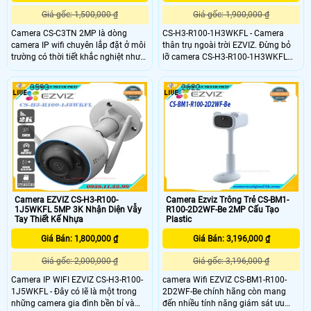
Giá gốc: 1,500,000 ₫
Giá gốc: 1,900,000 ₫
Camera CS-C3TN 2MP là dòng
CS-H3-R100-1H3WKFL - Camera
camera IP wifi chuyên lắp đặt ở môi
thân trụ ngoài trời EZVIZ. Đừng bỏ
trường có thời tiết khắc nghiệt như
lỡ camera CS-H3-R100-1H3WKFL
mưa bão, nắng to, gió bụi,. . .
2K nếu bạn đang cần một sản
Camera được thiết kế vỏ kim loại
phẩm an ninh với những tính năng
3593
2622
chắc chắn màu trắng sang trọng,
thông minh thiết yếu để bảo vệ ngôi
hiện đại, có thể tùy chỉnh góc quan
nhà bạn. Sản phẩm phù hợp cho
sát bằng tay
văn phòng, siêu thị, cửa hàng , văn
phòng,.
Camera EZVIZ CS-H3-R100-
Camera Ezviz Trông Trẻ CS-BM1-
1J5WKFL 5MP 3K Nhận Diện Vẫy
R100-2D2WF-Be 2MP Cấu Tạo
Tay Thiết Kế Nhựa
Plastic
Giá Bán: 1,800,000 ₫
Giá Bán: 3,196,000 ₫
Giá gốc: 2,000,000 ₫
Giá gốc: 3,196,000 ₫
Camera IP WIFI EZVIZ CS-H3-R100-
camera Wifi EZVIZ CS-BM1-R100-
1J5WKFL - Đây có lẽ là một trong
2D2WF-Be chính hãng còn mang
những camera gia đình bền bỉ và
đến nhiều tính năng giám sát ưu