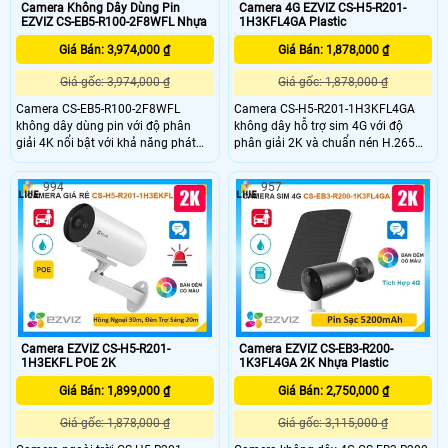
Camera Không Dây Dùng Pin
Camera 4G EZVIZ CS-H5-R201-
EZVIZ CS-EB5-R100-2F8WFL Nhựa
1H3KFL4GA Plastic
Giá Bán: 3,974,000 ₫
Giá Bán: 1,878,000 ₫
Giá gốc: 3,974,000 ₫
Giá gốc: 1,878,000 ₫
Camera CS-EB5-R100-2F8WFL
Camera CS-H5-R201-1H3KFL4GA
không dây dùng pin với độ phân
không dây hỗ trợ sim 4G với độ
giải 4K nổi bật với khả năng phát
phân giải 2K và chuẩn nén H.265
hiện hình dáng người và phương
giúp tiết kiệm băng thông camera
tiện hỗ trợ đàm thoại 2 chiều
có khả năng đàm thoại 2 chiều tầm
994
957
camera còn trang bị còi cảnh báo
nhìn hồng ngoại lên đến 30m và
và đèn chớp tăng cường an ninh khi
ánh sáng trắng 20m đảm bảo quan
phát hiện sự xâm nhập camera tích
sát rõ ràng cả ngày lẫn đêm với
hợp tấm pin năng lượng mặt trời và
chuẩn IP67 camera còn tích hợp
pin sạc đạt chuẩn IP65 chống nước
tính năng phát hiện thông minh và
và bụi giúp hoạt động bền bỉ trong
cảnh báo bằng còi và đèn chớp
mọi điều kiện thời tiết.
Camera EZVIZ CS-H5-R201-
Camera EZVIZ CS-EB3-R200-
1H3EKFL POE 2K
1K3FL4GA 2K Nhựa Plastic
Giá Bán: 1,899,000 ₫
Giá Bán: 2,750,000 ₫
Giá gốc: 1,878,000 ₫
Giá gốc: 3,115,000 ₫