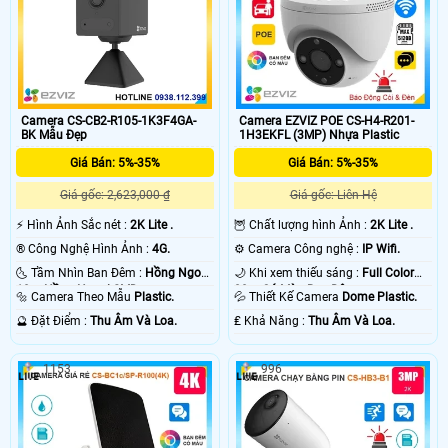
Camera CS-CB2-R105-1K3F4GA-
Camera EZVIZ POE CS-H4-R201-
BK Mẫu Đẹp
1H3EKFL (3MP) Nhựa Plastic
Giá Bán: 5%-35%
Giá Bán: 5%-35%
Giá gốc: 2,623,000 ₫
Giá gốc: Liên Hệ
️⚡ Hình Ảnh Sắc nét :
2K Lite .
🦉 Chất lượng hình Ảnh :
2K Lite .
®️ Công Nghệ Hình Ảnh :
4G.
⚙ Camera Công nghệ :
IP Wifi.
🌜 Tầm Nhìn Ban Đêm :
Hồng Ngoại
🌙 Khi xem thiếu sáng :
Full Color
10m Hồng Ngoại SMD.
20m Có Màu Ban Ðêm.
🔩 Camera Theo Mẫu
Plastic.
💦 Thiết Kế Camera
Dome Plastic.
️🔮 Đặt Điểm :
Thu Âm Và Loa.
️₤ Khả Năng :
Thu Âm Và Loa.
1153
996