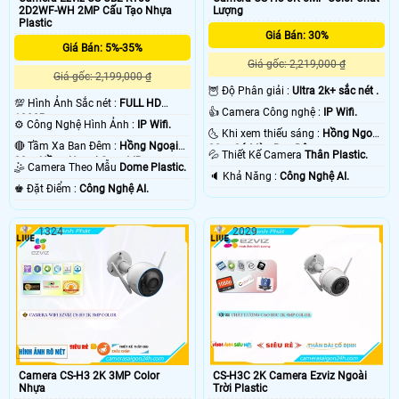
2D2WF-WH 2MP Cấu Tạo Nhựa
Lượng
Plastic
Giá Bán: 30%
Giá Bán: 5%-35%
Giá gốc: 2,219,000 ₫
Giá gốc: 2,199,000 ₫
🦉 Độ Phân giải :
Ultra 2k+ sắc nét .
💯 Hình Ảnh Sắc nét :
FULL HD
👍 Camera Công nghệ :
IP Wifi.
1080P .
⚙ Công Nghệ Hình Ảnh :
IP Wifi.
🌜 Khi xem thiếu sáng :
Hồng Ngoại
🔴 Tầm Xa Ban Đêm :
Hồng Ngoại
30m Có Màu Ban Ðêm.
💦 Thiết Kế Camera
Thân Plastic.
20m Hồng Ngoại Smart IR.
🤹 Camera Theo Mẫu
Dome Plastic.
️🔈 Khả Năng :
Công Nghệ AI.
️♚ Đặt Điểm :
Công Nghệ AI.
1324
2029
Camera CS-H3 2K 3MP Color
CS-H3C 2K Camera Ezviz Ngoài
Nhựa
Trời Plastic