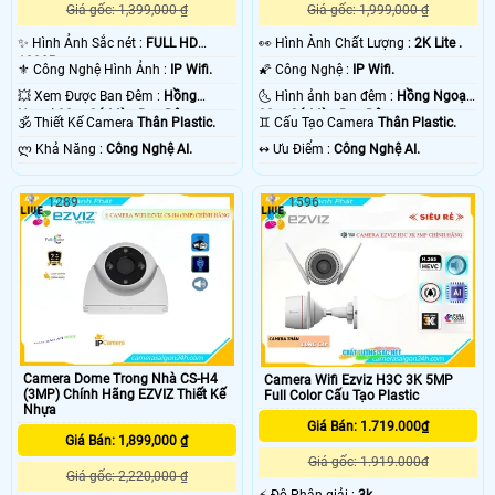
Giá gốc: 1,399,000 ₫
Giá gốc: 1,999,000 ₫
✨ Hình Ảnh Sắc nét :
FULL HD
️👀 Hình Ành Chất Lượng :
2K Lite .
1080P .
⚜️ Công Nghệ Hình Ảnh :
IP Wifi.
🌠 Công Nghệ :
IP Wifi.
💥 Xem Được Ban Đêm :
Hồng
🌜 Hình ảnh ban đêm :
Hồng Ngoại
Ngoại 30m Có Màu Ban Ðêm.
30m Có Màu Ban Ðêm.
🕉️ Thiết Kế Camera
Thân Plastic.
♊ Cấu Tạo Camera
Thân Plastic.
️ლ Khả Năng :
Công Nghệ AI.
️↭ Ưu Điểm :
Công Nghệ AI.
1289
1596
Camera Dome Trong Nhà CS-H4
Camera Wifi Ezviz H3C 3K 5MP
(3MP) Chính Hãng EZVIZ Thiết Kế
Full Color Cấu Tạo Plastic
Nhựa
Giá Bán: 1.719.000₫
Giá Bán: 1,899,000 ₫
Giá gốc: 1.919.000đ
Giá gốc: 2,220,000 ₫
️⚡ Độ Phân giải :
3k .