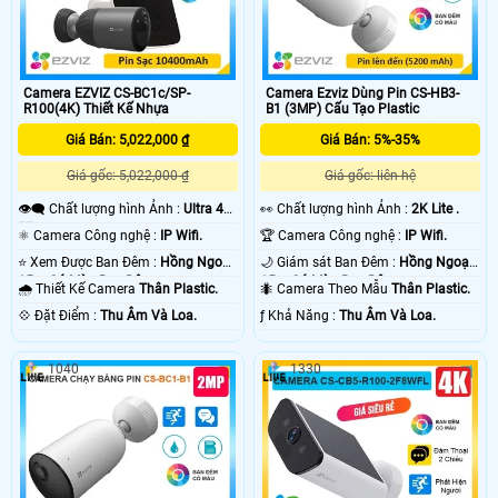
Camera EZVIZ CS-BC1c/SP-
Camera Ezviz Dùng Pin CS-HB3-
R100(4K) Thiết Kế Nhựa
B1 (3MP) Cấu Tạo Plastic
Giá Bán: 5,022,000 ₫
Giá Bán: 5%-35%
Giá gốc: 5,022,000 ₫
Giá gốc: liên hệ
👁️‍🗨 Chất lượng hình Ảnh :
Ultra 4k
️👀 Chất lượng hình Ảnh :
2K Lite .
👍🏾 .
⚛️ Camera Công nghệ :
IP Wifi.
🏆 Camera Công nghệ :
IP Wifi.
⭐ Xem Được Ban Đêm :
Hồng Ngoại
🌙 Giám sát Ban Đêm :
Hồng Ngoại
15m Có Màu Ban Ðêm.
15m Có Màu Ban Ðêm.
🌧️ Thiết Kế Camera
Thân Plastic.
🐜 Camera Theo Mẫu
Thân Plastic.
️💠 Đặt Điểm :
Thu Âm Và Loa.
️ƒ Khả Năng :
Thu Âm Và Loa.
1040
1330