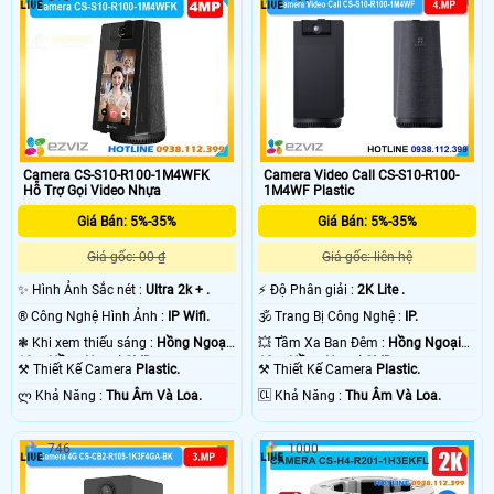
Camera CS-S10-R100-1M4WFK
Camera Video Call CS-S10-R100-
Hỗ Trợ Gọi Video Nhựa
1M4WF Plastic
Giá Bán: 5%-35%
Giá Bán: 5%-35%
Giá gốc: 00 ₫
Giá gốc: liên hệ
✨ Hình Ảnh Sắc nét :
Ultra 2k + .
️⚡ Độ Phân giải :
2K Lite .
®️ Công Nghệ Hình Ảnh :
IP Wifi.
🕉️ Trang Bị Công Nghệ :
IP.
❃ Khi xem thiếu sáng :
Hồng Ngoại
💥 Tầm Xa Ban Đêm :
Hồng Ngoại
10m Hồng Ngoại SMD.
10m Hồng Ngoại SMD.
⚒ Thiết Kế Camera
Plastic.
⚒ Thiết Kế Camera
Plastic.
️ლ Khả Năng :
Thu Âm Và Loa.
️🆑 Khả Năng :
Thu Âm Và Loa.
746
1000