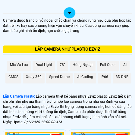
Camera được trang bị vỏ ngoài chắc chắn và chống rung hiệu quả phù hợp lắp
đặt trên xe hay các phương hiện vận chuyển khác. Các dòng camera này giúp
đảm bảo ghi hình ổn định, hạn chế bị giật rung
LẮP CAMERA NHỰ PLASTIC EZVIZ
Mic Và Loa
Dual Light
78°
Hồng Ngoại
Full Color
AI
CMOS
Xoay 360
Speed Dome
AI Coding
IP66
3D DNR
Lắp Camera Plastic
Lắp camera thiết kế bằng nhựa Ezviz plastic Ezviz tiết kiệm
chi phí nhỏ nhẹ giá thành rẻ phù hợp lắp camera trong nhà gia đình và cửa
hàng, với cấu tạo bằng nhựa Ezviz thì trọng lượng camera nhẹ hơn dễ dàng lắp
đặt hơn cho những vị trí không ổn định, Camera đa phần được thiết kế bằng
nhựa Ezviz để giám chi phí sản xuất nhưng chất lượng hình ảnh vẫn sắt nét.
Ngày Upate:
8/1/2026 12:00:00 AM
813
756