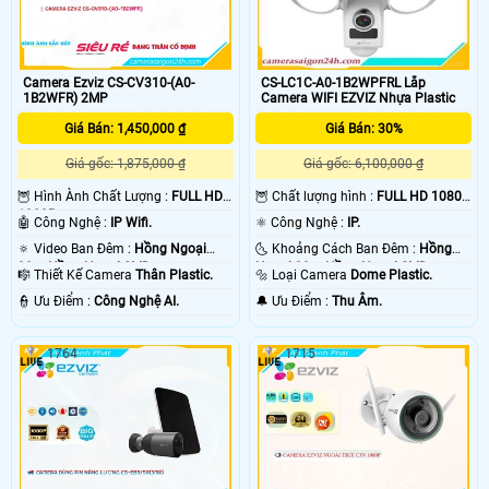
Camera Ezviz CS-CV310-(A0-
CS-LC1C-A0-1B2WPFRL Lắp
1B2WFR) 2MP
Camera WIFI EZVIZ Nhựa Plastic
Giá Bán: 1,450,000 ₫
Giá Bán: 30%
Giá gốc: 1,875,000 ₫
Giá gốc: 6,100,000 ₫
🦉 Hình Ành Chất Lượng :
FULL HD
🦉 Chất lượng hình :
FULL HD 1080P
1080P .
.
🤖️ Công Nghệ :
IP Wifi.
⚛️ Công Nghệ :
IP.
🔅 Video Ban Đêm :
Hồng Ngoại
🌜 Khoảng Cách Ban Đêm :
Hồng
30m Hồng Ngoại SMD.
Ngoại 20m Hồng Ngoại SMD.
🎼️ Thiết Kế Camera
Thân Plastic.
🔩 Loại Camera
Dome Plastic.
️👮 Ưu Điểm :
Công Nghệ AI.
️🔔 Ưu Điểm :
Thu Âm.
1764
1715