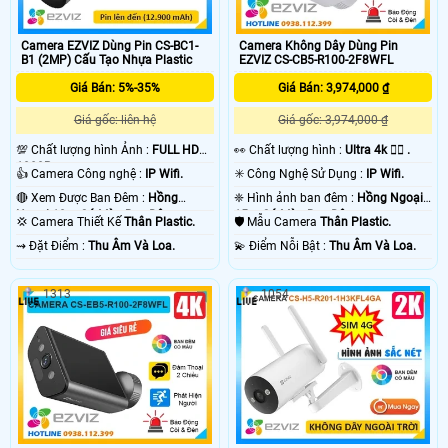
Camera EZVIZ Dùng Pin CS-BC1-
Camera Không Dây Dùng Pin
B1 (2MP) Cấu Tạo Nhựa Plastic
EZVIZ CS-CB5-R100-2F8WFL
Giá Bán: 5%-35%
Giá Bán: 3,974,000 ₫
Giá gốc: liên hệ
Giá gốc: 3,974,000 ₫
💯 Chất lượng hình Ảnh :
FULL HD
️👀 Chất lượng hình :
Ultra 4k 👍🏾 .
1080P .
👍 Camera Công nghệ :
IP Wifi.
✳️ Công Nghệ Sử Dụng :
IP Wifi.
🔴 Xem Được Ban Đêm :
Hồng
❈ Hình ảnh ban đêm :
Hồng Ngoại
Ngoại 10m Có Màu Ban Ðêm.
15m Có Màu Ban Ðêm.
💢 Camera Thiết Kế
Thân Plastic.
🛡 Mẫu Camera
Thân Plastic.
️⇝ Đặt Điểm :
Thu Âm Và Loa.
️💫 Điểm Nỗi Bật :
Thu Âm Và Loa.
1313
1054