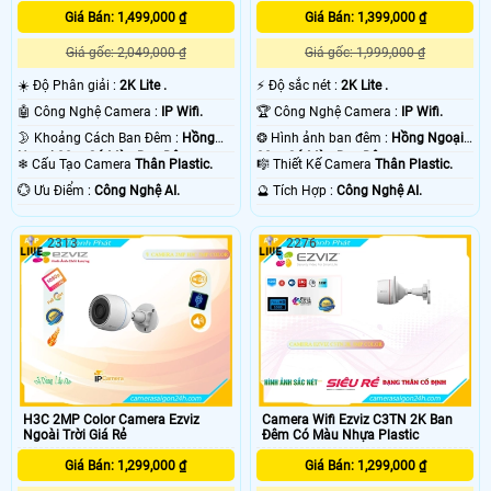
Giá Bán: 1,499,000 ₫
Giá Bán: 1,399,000 ₫
Giá gốc: 2,049,000 ₫
Giá gốc: 1,999,000 ₫
☀️ Độ Phân giải :
2K Lite .
️⚡ Độ sắc nét :
2K Lite .
🤖️ Công Nghệ Camera :
IP Wifi.
🏆 Công Nghệ Camera :
IP Wifi.
🌛 Khoảng Cách Ban Đêm :
Hồng
❂ Hình ảnh ban đêm :
Hồng Ngoại
Ngoại 30m Có Màu Ban Ðêm.
30m Có Màu Ban Ðêm.
❄ Cấu Tạo Camera
Thân Plastic.
🎼️ Thiết Kế Camera
Thân Plastic.
️💮 Ưu Điểm :
Công Nghệ AI.
️🔮 Tích Hợp :
Công Nghệ AI.
2313
2276
H3C 2MP Color Camera Ezviz
Camera Wifi Ezviz C3TN 2K Ban
Ngoài Trời Giá Rẻ
Đêm Có Màu Nhựa Plastic
Giá Bán: 1,299,000 ₫
Giá Bán: 1,299,000 ₫