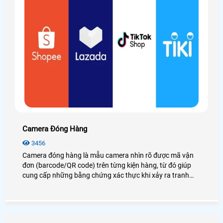
Camera Đóng Hàng
3456
Camera đóng hàng là mẫu camera nhìn rõ được mã vận
đơn (barcode/QR code) trên từng kiện hàng, từ đó giúp
cung cấp những bằng chứng xác thực khi xảy ra tranh
chấp về vấn đề thiếu hàng, hàng lỗi, hàng không giống
mẫu. . . Từ đó giảm thiểu rủi ro thất thoát hàng hóa gây
thiệt hại về kinh tế và uy tín cho shop