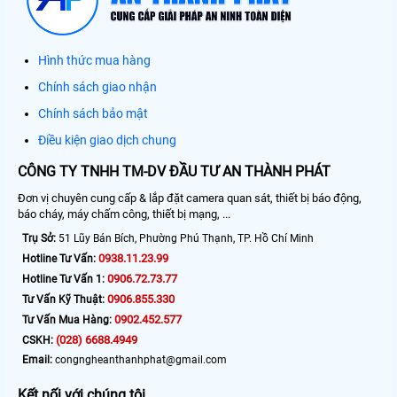
Hình thức mua hàng
Chính sách giao nhận
Chính sách bảo mật
Điều kiện giao dịch chung
CÔNG TY TNHH TM-DV ĐẦU TƯ AN THÀNH PHÁT
Đơn vị chuyên cung cấp & lắp đặt camera quan sát, thiết bị báo động,
báo cháy, máy chấm công, thiết bị mạng, ...
Trụ Sở:
51 Lũy Bán Bích, Phường Phú Thạnh, TP. Hồ Chí Minh
0938.11.23.99
Hotline Tư Vấn:
0906.72.73.77
Hotline Tư Vấn 1:
0906.855.330
Tư Vấn Kỹ Thuật:
0902.452.577
Tư Vấn Mua Hàng:
(028) 6688.4949
CSKH:
Email:
congngheanthanhphat@gmail.com
Kết nối với chúng tôi