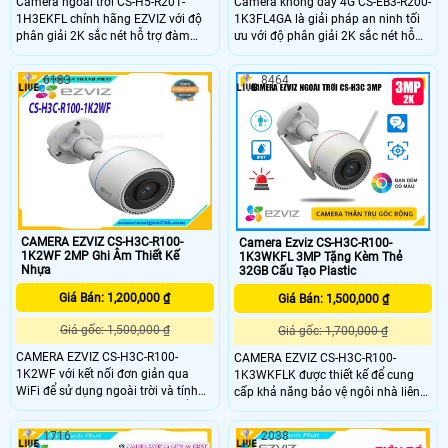
Camera ngoài trời CS-H5-R201-
Camera không dây 4G CS-EB3-R200-
1H3EKFL chính hãng EZVIZ với độ
1K3FL4GA là giải pháp an ninh tối
phân giải 2K sắc nét hỗ trợ đàm
ưu với độ phân giải 2K sắc nét hỗ
thoại hai chiều và phát hiện thông
trợ nhận diện người và phương tiện
minh với cảnh báo bằng còi và đèn
chính xác. Camera nổi bật với khả
6183
8464
chớp. Với hồng ngoại 30m đèn trợ
năng đàm thoại hai chiều lưu trữ thẻ
sáng 20m camera mang đến hình
nhớ đến 512GB và tích hợp pin sạc
ảnh ban đêm có màu chân thực.
cùng chuẩn IP65 chống bụi nước,
phù hợp sử dụng cả trong nhà lẫn
ngoài trời.
CAMERA EZVIZ CS-H3C-R100-
Camera Ezviz CS-H3C-R100-
1K2WF 2MP Ghi Âm Thiết Kế
1K3WKFL 3MP Tặng Kèm Thẻ
Nhựa
32GB Cấu Tạo Plastic
Giá Bán: 1,200,000 ₫
Giá Bán: 1,500,000 ₫
Giá gốc: 1,500,000 ₫
Giá gốc: 1,700,000 ₫
CAMERA EZVIZ CS-H3C-R100-
CAMERA EZVIZ CS-H3C-R100-
1K2WF với kết nối đơn giản qua
1K3WKFLK được thiết kế để cung
WiFi để sử dụng ngoài trời và tính
cấp khả năng bảo vệ ngôi nhà liên
năng thông minh thì H3c có thể là
tục 24/7 theo cách thông minh.
lựa chọn tốt nhất mà bạn sẽ tìm
Hoạt động như một người bảo vệ
1716
2038
thấy. CAMERA EZVIZ CS-H3C-R100-
ngoài trời cho hầu hết các ngôi nhà,