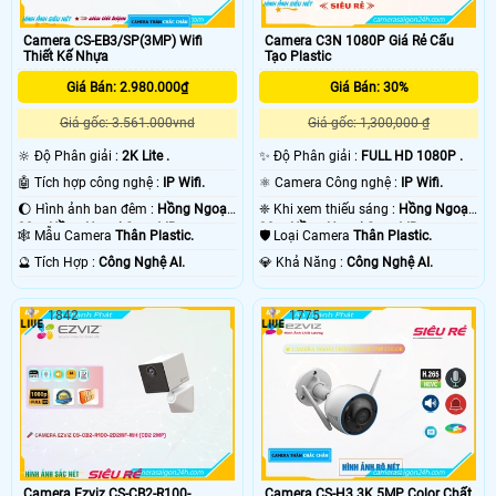
Camera CS-EB3/SP(3MP) Wifi
Camera C3N 1080P Giá Rẻ Cấu
Thiết Kế Nhựa
Tạo Plastic
Giá Bán: 2.980.000₫
Giá Bán: 30%
Giá gốc: 3.561.000vnd
Giá gốc: 1,300,000 ₫
🔆 Độ Phân giải :
2K Lite .
✨ Độ Phân giải :
FULL HD 1080P .
🤖️ Tích hợp công nghệ :
IP Wifi.
⚛️ Camera Công nghệ :
IP Wifi.
🌔 Hình ảnh ban đêm :
Hồng Ngoại
❈ Khi xem thiếu sáng :
Hồng Ngoại
30m Hồng Ngoại Smart IR.
30m Hồng Ngoại Smart IR.
🕸️ Mẫu Camera
Thân Plastic.
🛡 Loại Camera
Thân Plastic.
️🔮 Tích Hợp :
Công Nghệ AI.
️💎 Khả Năng :
Công Nghệ AI.
1842
1775
Camera Ezviz CS-CB2-R100-
Camera CS-H3 3K 5MP Color Chất