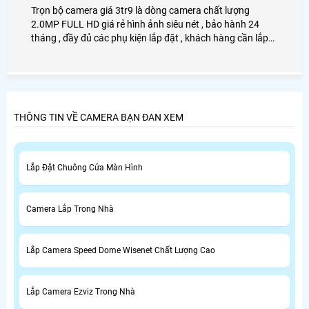
Trọn bộ camera giá 3tr9 là dòng camera chất lượng
2.0MP FULL HD giá rẻ hình ảnh siêu nét , bảo hành 24
tháng , đầy đủ các phụ kiện lắp đặt , khách hàng cần lắp
camera giá rẻ cho gia đình , văn phòng , cửa hàng , 2.0mp
full hd .
THÔNG TIN VỀ CAMERA BẠN ĐAN XEM
Lắp Đặt Chuông Cửa Màn Hình
Camera Lắp Trong Nhà
Lắp Camera Speed Dome Wisenet Chất Lượng Cao
Lắp Camera Ezviz Trong Nhà