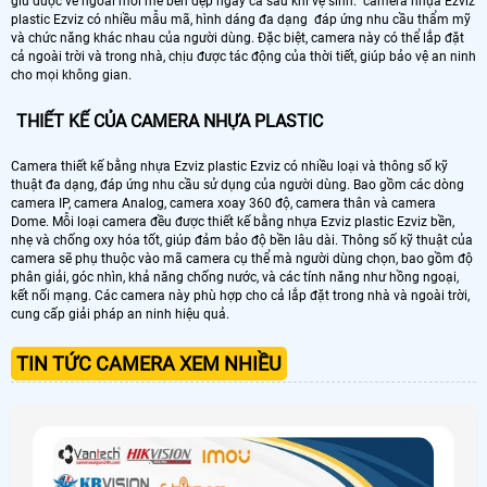
giữ được vẻ ngoài mới mẻ bền đẹp ngay cả sau khi vệ sinh. camera nhựa Ezviz
plastic Ezviz có nhiều mẫu mã, hình dáng đa dạng đáp ứng nhu cầu thẩm mỹ
và chức năng khác nhau của người dùng. Đặc biệt, camera này có thể lắp đặt
cả ngoài trời và trong nhà, chịu được tác động của thời tiết, giúp bảo vệ an ninh
cho mọi không gian.
THIẾT KẾ CỦA CAMERA NHỰA PLASTIC
Camera thiết kế bằng nhựa Ezviz plastic Ezviz có nhiều loại và thông số kỹ
thuật đa dạng, đáp ứng nhu cầu sử dụng của người dùng. Bao gồm các dòng
camera IP, camera Analog, camera xoay 360 độ, camera thân và camera
Dome. Mỗi loại camera đều được thiết kế bằng nhựa Ezviz plastic Ezviz bền,
nhẹ và chống oxy hóa tốt, giúp đảm bảo độ bền lâu dài. Thông số kỹ thuật của
camera sẽ phụ thuộc vào mã camera cụ thể mà người dùng chọn, bao gồm độ
phân giải, góc nhìn, khả năng chống nước, và các tính năng như hồng ngoại,
kết nối mạng. Các camera này phù hợp cho cả lắp đặt trong nhà và ngoài trời,
cung cấp giải pháp an ninh hiệu quả.
TIN TỨC CAMERA XEM NHIỀU