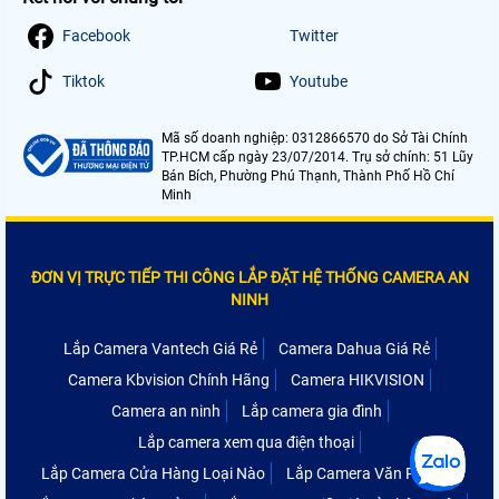
Facebook
Twitter
Tiktok
Youtube
Mã số doanh nghiệp: 0312866570 do Sở Tài Chính
TP.HCM cấp ngày 23/07/2014. Trụ sở chính: 51 Lũy
Bán Bích, Phường Phú Thạnh, Thành Phố Hồ Chí
Minh
ĐƠN VỊ TRỰC TIẾP THI CÔNG LẮP ĐẶT HỆ THỐNG CAMERA AN
NINH
Lắp Camera Vantech Giá Rẻ
Camera Dahua Giá Rẻ
Camera Kbvision Chính Hãng
Camera HIKVISION
Camera an ninh
Lắp camera gia đình
Lắp camera xem qua điện thoại
Lắp Camera Cửa Hàng Loại Nào
Lắp Camera Văn Phòng