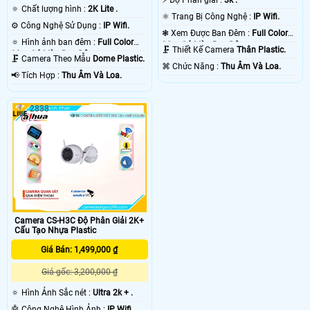
🔅 Chất lượng hình :
2K Lite .
⚛️ Trang Bị Công Nghệ :
IP Wifi.
⚙ Công Nghệ Sử Dụng :
IP Wifi.
❃ Xem Được Ban Đêm :
Full Color
🔅 Hình ảnh ban đêm :
Full Color
30m Có Màu Ban Ðêm.
🗜️ Thiết Kế Camera
Thân Plastic.
30m Có Màu Ban Ðêm.
🗜️ Camera Theo Mẫu
Dome Plastic.
️⌘ Chức Năng :
Thu Âm Và Loa.
️📢 Tích Hợp :
Thu Âm Và Loa.
2838
Camera CS-H3C Độ Phân Giải 2K+
Cấu Tạo Nhựa Plastic
Giá Bán: 1,499,000 ₫
Giá gốc: 3,200,000 ₫
🔅 Hình Ảnh Sắc nét :
Ultra 2k + .
🤖️ Công Nghệ Hình Ảnh :
IP Wifi.