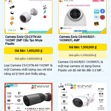
1K2WF được thiết kế tốt để cung
máy ảnh này hiển thị video 2K siêu
cấp khả năng bảo vệ đáng tin cậy từ
sắc nét và tầm nhìn ban đêm đầy
ngày đến đêm, bao gồm phát hiện
màu sắc, đồng thời đủ thông minh
con người do AI hỗ trợ
để phát hiện các hoạt động của con
người và cung cấp khả năng phòng
thủ chủ động
Camera Ezviz CS-C3TN-A0-
Camera Ezviz CS-H4-R201-
1H2WF 2MP Cấu Tạo Nhựa
1H3WKFL 4MP
Plastic
Giá Bán: 1,500,000 ₫
Giá Bán: 1,400,000 ₫
Giá gốc: 1,700,000 ₫
Giá gốc: 1,500,000 ₫
Camera CS-H4-R201-1H3WKFL là
Loại Camera CS-C3TN-A0-1H2WF là
một loại camera có dạng Dome
một Camera chất lượng cao với khả
Plastic với độ nét lên đến 3.0 MP
năng xử lý hình ảnh thiếu sáng
cho hình ảnh rõ nét. Camera cũng
đồng thời hỗ trợ chất lượng hình
cho phép giám sát trong màu sắc
FULL HD 1080P. Với tính năng Hồng
giúp hiển thị hình ảnh chất lượng tốt
5735
6333
Ngoại Smart IR, camera này có thể
dù trong điều kiện ánh sáng yếu Đây
thấy rõ hơn khi bị ánh ngược chiều
là một lựa chọn tuyệt vời cho việc
ánh sáng
an ninh và giám sát trong văn
phòng hoặc các khu vực khác