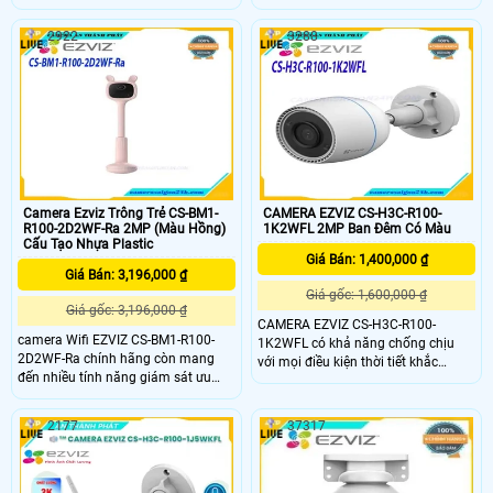
giàu tính năng nhất hiện nay, được
việt như đàm thoại 2 chiều, phát
thiết kế để bảo vệ ngôi nhà của bạn
hiện tiếng khóc, phát hiện chuyển
2922
3288
24/7.
động, ghi hình sắc nét,…. giúp phụ
huynh có thể dễ dàng dõi theo con
nhỏ trong mỗi khoảnh khắc.
Camera Ezviz Trông Trẻ CS-BM1-
CAMERA EZVIZ CS-H3C-R100-
R100-2D2WF-Ra 2MP (Màu Hồng)
1K2WFL 2MP Ban Đêm Có Màu
Cấu Tạo Nhựa Plastic
Giá Bán: 1,400,000 ₫
Giá Bán: 3,196,000 ₫
Giá gốc: 1,600,000 ₫
Giá gốc: 3,196,000 ₫
CAMERA EZVIZ CS-H3C-R100-
camera Wifi EZVIZ CS-BM1-R100-
1K2WFL có khả năng chống chịu
2D2WF-Ra chính hãng còn mang
với mọi điều kiện thời tiết khắc
đến nhiều tính năng giám sát ưu
nghiệt nhất. Cùng với đó CAMERA
việt như đàm thoại 2 chiều, phát
EZVIZ CS-H3C-R100-1K2WFL được
hiện tiếng khóc, phát hiện chuyển
trang bị anten kép, mang lại hiệu
2177
37317
động, ghi hình sắc nét,…. giúp phụ
suất làm việc luôn đảm bảo kết nối
huynh có thể dễ dàng dõi theo con
camera mạnh, ổn định.
nhỏ trong mỗi khoảnh khắc.