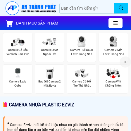
DANH MỤC SẢN PHẨM
Camera Có Bảo
Camera Ezviz
Camera Full Color
Camera 2 Mắt
Vệ Vành Đai Ezviz
Ngoài Trời
Ezviz Trong Nhà
Ezviz Trong Nhà
Camera Ezviz
Báo Giá Camera 2
Camera Có Hổ
Camera Wifi
Cube
Mắt Ezviz
Trợ Thẻ Nhớ
Chống Trộm
Vantech
CAMERA NHỰA PLASTIC EZVIZ
Camera Ezviz thiết kế chất liệu nhựa có giá thành rẻ hơn chông nhiểu tốt
hơn dễ dàng lắp ở up trần với ưu điểm là nhựa nên lắp đặt những vùng