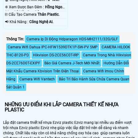
❈ Xem Được Ban Đêm :
Hồng Ngoại
30m Có Màu Ban Ðêm.
⛓ Cấu Tạo Camera
Thân Plastic.
️📢 Khả Năng :
Công Nghệ AI.
Thông Tin:
Camera Ip Di Động Hdparagon HDS-MH2111/32G/GLF
Camera Wifi Dahua IPC-HFW1539DTK1P-SW-PV 5MP
CAMERA HILOOK
THC-B120-PD
Hikvision DS-2CE56C0T-IRP
Camera Trong Nhà Hikvision
DS-2CE76D0T-EXIPF
Báo Giá Camera J-Tech Mới Nhất
Hướng Dẫn Đổi
Mật Khẩu Camera Kbvision Trên Điện Thoại
Camera Wifi Imou Chính
Hãng
Camera Wifi Vantech
Bảo Trì Bảo Hành Sửa Chửa Camera Quan
Sát Quận 1
NHỮNG ƯU ĐIỂM KHI LẮP CAMERA THIẾT KẾ NHỰA
PLASTIC
Lắp đặt camera thiết kế nhựa Ezviz plastic Ezviz mang lại nhiều ưu điểm vượt
trội nhựa Ezviz plastic Ezviz nhẹ giúp việc lắp đặt trở nên dễ dàng và nhanh
chóng. Chất liệu này còn có khả năng chống oxy hóa cao giúp camera luôn