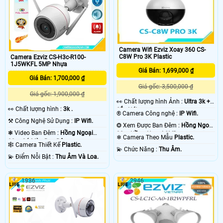
Camera Wifi Ezviz Xoay 360 CS-
C8W Pro 3K Plastic
Camera Ezviz CS-H3c-R100-
1J5WKFL 5MP Nhựa
Giá Bán: 1,699,000 ₫
Giá Bán: 1,700,000 ₫
Giá gốc: 3,500,000 ₫
Giá gốc: 1,900,000 ₫
️👀 Chất lượng hình Ảnh :
Ultra 3k +
️👀 Chất lượng hình :
3k .
Sắc Nét .
®️ Camera Công nghệ :
IP Wifi.
⚒ Công Nghệ Sử Dụng :
IP Wifi.
❂ Xem Được Ban Đêm :
Hồng Ngoại
❃ Video Ban Đêm :
Hồng Ngoại
30m Hồng Ngoại SMD.
❄ Camera Theo Mẫu
Plastic.
30m Có Màu Ban Ðêm.
🕸️ Camera Thiết Kế
Plastic.
️💫 Chức Năng :
Thu Âm.
️💫 Điểm Nỗi Bật :
Thu Âm Và Loa.
1936
2946