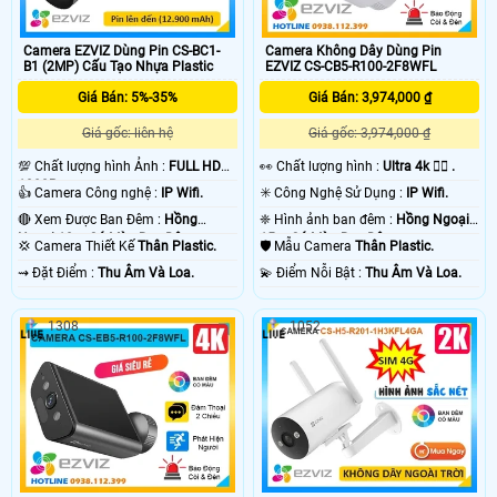
Camera EZVIZ Dùng Pin CS-BC1-
Camera Không Dây Dùng Pin
B1 (2MP) Cấu Tạo Nhựa Plastic
EZVIZ CS-CB5-R100-2F8WFL
Giá Bán: 5%-35%
Giá Bán: 3,974,000 ₫
Giá gốc: liên hệ
Giá gốc: 3,974,000 ₫
💯 Chất lượng hình Ảnh :
FULL HD
️👀 Chất lượng hình :
Ultra 4k 👍🏾 .
1080P .
👍 Camera Công nghệ :
IP Wifi.
✳️ Công Nghệ Sử Dụng :
IP Wifi.
🔴 Xem Được Ban Đêm :
Hồng
❈ Hình ảnh ban đêm :
Hồng Ngoại
Ngoại 10m Có Màu Ban Ðêm.
15m Có Màu Ban Ðêm.
💢 Camera Thiết Kế
Thân Plastic.
🛡 Mẫu Camera
Thân Plastic.
️⇝ Đặt Điểm :
Thu Âm Và Loa.
️💫 Điểm Nỗi Bật :
Thu Âm Và Loa.
1308
1052