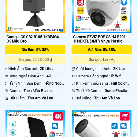
Camera CS-CB2-R105-1K3F4GA-
Camera EZVIZ POE CS-H4-R201-
BK Mẫu Đẹp
1H3EKFL (3MP) Nhựa Plastic
Giá Bán: 5%-35%
Giá Bán: 5%-35%
Giá gốc: 2,623,000 ₫
Giá gốc: Liên Hệ
️⚡ Hình Ảnh Sắc nét :
2K Lite .
🦉 Chất lượng hình Ảnh :
2K Lite .
®️ Công Nghệ Hình Ảnh :
4G.
⚙ Camera Công nghệ :
IP Wifi.
🌜 Tầm Nhìn Ban Đêm :
Hồng Ngoại
🌙 Khi xem thiếu sáng :
Full Color
10m Hồng Ngoại SMD.
20m Có Màu Ban Ðêm.
🔩 Camera Theo Mẫu
Plastic.
💦 Thiết Kế Camera
Dome Plastic.
️🔮 Đặt Điểm :
Thu Âm Và Loa.
️₤ Khả Năng :
Thu Âm Và Loa.
1153
992