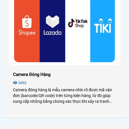
Camera Đóng Hàng
3453
Camera đóng hàng là mẫu camera nhìn rõ được mã vận
đơn (barcode/QR code) trên từng kiện hàng, từ đó giúp
cung cấp những bằng chứng xác thực khi xảy ra tranh
chấp về vấn đề thiếu hàng, hàng lỗi, hàng không giống
mẫu. . . Từ đó giảm thiểu rủi ro thất thoát hàng hóa gây
thiệt hại về kinh tế và uy tín cho shop