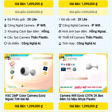
Giá Bán: 1,499,000 ₫
Giá Bán: 1,399,000 ₫
Giá gốc: 2,049,000 ₫
Giá gốc: 1,999,000 ₫
☀️ Độ Phân giải :
2K Lite .
️⚡ Độ sắc nét :
2K Lite .
🤖️ Công Nghệ Camera :
IP Wifi.
🏆 Công Nghệ Camera :
IP Wifi.
🌛 Khoảng Cách Ban Đêm :
Hồng
❂ Hình ảnh ban đêm :
Hồng Ngoại
Ngoại 30m Có Màu Ban Ðêm.
30m Có Màu Ban Ðêm.
❄ Cấu Tạo Camera
Thân Plastic.
🎼️ Thiết Kế Camera
Thân Plastic.
️💮 Ưu Điểm :
Công Nghệ AI.
️🔮 Tích Hợp :
Công Nghệ AI.
2311
2276
H3C 2MP Color Camera Ezviz
Camera Wifi Ezviz C3TN 2K Ban
Ngoài Trời Giá Rẻ
Đêm Có Màu Nhựa Plastic
Giá Bán: 1,299,000 ₫
Giá Bán: 1,299,000 ₫