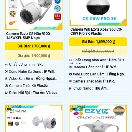
Camera Wifi Ezviz Xoay 360 CS-
C8W Pro 3K Plastic
Camera Ezviz CS-H3c-R100-
1J5WKFL 5MP Nhựa
Giá Bán: 1,699,000 ₫
Giá Bán: 1,700,000 ₫
Giá gốc: 3,500,000 ₫
Giá gốc: 1,900,000 ₫
️👀 Chất lượng hình Ảnh :
Ultra 3k +
️👀 Chất lượng hình :
3k .
Sắc Nét .
®️ Camera Công nghệ :
IP Wifi.
⚒ Công Nghệ Sử Dụng :
IP Wifi.
❂ Xem Được Ban Đêm :
Hồng Ngoại
❃ Video Ban Đêm :
Hồng Ngoại
30m Hồng Ngoại SMD.
❄ Camera Theo Mẫu
Plastic.
30m Có Màu Ban Ðêm.
🕸️ Camera Thiết Kế
Plastic.
️💫 Chức Năng :
Thu Âm.
️💫 Điểm Nỗi Bật :
Thu Âm Và Loa.
1935
2944