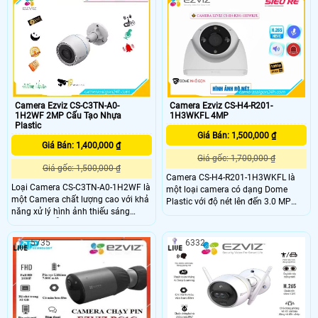
1K2WF được thiết kế tốt để cung
máy ảnh này hiển thị video 2K siêu
cấp khả năng bảo vệ đáng tin cậy từ
sắc nét và tầm nhìn ban đêm đầy
ngày đến đêm, bao gồm phát hiện
màu sắc, đồng thời đủ thông minh
con người do AI hỗ trợ
để phát hiện các hoạt động của con
người và cung cấp khả năng phòng
thủ chủ động
Camera Ezviz CS-C3TN-A0-
Camera Ezviz CS-H4-R201-
1H2WF 2MP Cấu Tạo Nhựa
1H3WKFL 4MP
Plastic
Giá Bán: 1,500,000 ₫
Giá Bán: 1,400,000 ₫
Giá gốc: 1,700,000 ₫
Giá gốc: 1,500,000 ₫
Camera CS-H4-R201-1H3WKFL là
Loại Camera CS-C3TN-A0-1H2WF là
một loại camera có dạng Dome
một Camera chất lượng cao với khả
Plastic với độ nét lên đến 3.0 MP
năng xử lý hình ảnh thiếu sáng
cho hình ảnh rõ nét. Camera cũng
đồng thời hỗ trợ chất lượng hình
cho phép giám sát trong màu sắc
FULL HD 1080P. Với tính năng Hồng
giúp hiển thị hình ảnh chất lượng tốt
5735
6332
Ngoại Smart IR, camera này có thể
dù trong điều kiện ánh sáng yếu Đây
thấy rõ hơn khi bị ánh ngược chiều
là một lựa chọn tuyệt vời cho việc
ánh sáng
an ninh và giám sát trong văn
phòng hoặc các khu vực khác