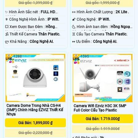
Giá gốc: 1,399,000 ₫
Giá gốc: 1,999,000 ₫
✨ Hình Ảnh Sắc nét :
FULL HD
️👀 Hình Ành Chất Lượng :
2K Lite .
1080P .
⚜️ Công Nghệ Hình Ảnh :
IP Wifi.
🌠 Công Nghệ :
IP Wifi.
💥 Xem Được Ban Đêm :
Hồng
🌜 Hình ảnh ban đêm :
Hồng Ngoại
Ngoại 30m Có Màu Ban Ðêm.
30m Có Màu Ban Ðêm.
🕉️ Thiết Kế Camera
Thân Plastic.
♊ Cấu Tạo Camera
Thân Plastic.
️ლ Khả Năng :
Công Nghệ AI.
️↭ Ưu Điểm :
Công Nghệ AI.
1288
1595
Camera Dome Trong Nhà CS-H4
Camera Wifi Ezviz H3C 3K 5MP
(3MP) Chính Hãng EZVIZ Thiết Kế
Full Color Cấu Tạo Plastic
Nhựa
Giá Bán: 1.719.000₫
Giá Bán: 1,899,000 ₫
Giá gốc: 1.919.000đ
Giá gốc: 2,220,000 ₫
️⚡ Độ Phân giải :
3k .