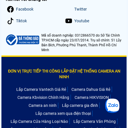
Facebook
Twitter
Tiktok
Youtube
Mã số doanh nghiệp: 0312866570 do Sở Tài Chính
TP.HCM cấp ngày 23/07/2014. Trụ sở chính: 51 Lũy
Bán Bích, Phường Phú Thạnh, Thành Phố Hồ Chí
Minh
ĐƠN VỊ TRỰC TIẾP THI CÔNG LẮP ĐẶT HỆ THỐNG CAMERA AN
NINH
Lắp Camera Vantech Giá Rẻ
Camera Dahua Giá Rẻ
Camera Kbvision Chính Hãng
Camera HIKVISION
Camera an ninh
Lắp camera gia đình
Lắp camera xem qua điện thoại
Lắp Camera Cửa Hàng Loại Nào
Lắp Camera Văn Phòng