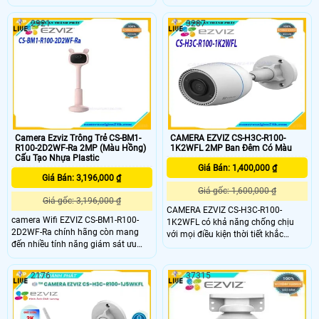
giàu tính năng nhất hiện nay, được
việt như đàm thoại 2 chiều, phát
thiết kế để bảo vệ ngôi nhà của bạn
hiện tiếng khóc, phát hiện chuyển
2921
3287
24/7.
động, ghi hình sắc nét,…. giúp phụ
huynh có thể dễ dàng dõi theo con
nhỏ trong mỗi khoảnh khắc.
Camera Ezviz Trông Trẻ CS-BM1-
CAMERA EZVIZ CS-H3C-R100-
R100-2D2WF-Ra 2MP (Màu Hồng)
1K2WFL 2MP Ban Đêm Có Màu
Cấu Tạo Nhựa Plastic
Giá Bán: 1,400,000 ₫
Giá Bán: 3,196,000 ₫
Giá gốc: 1,600,000 ₫
Giá gốc: 3,196,000 ₫
CAMERA EZVIZ CS-H3C-R100-
camera Wifi EZVIZ CS-BM1-R100-
1K2WFL có khả năng chống chịu
2D2WF-Ra chính hãng còn mang
với mọi điều kiện thời tiết khắc
đến nhiều tính năng giám sát ưu
nghiệt nhất. Cùng với đó CAMERA
việt như đàm thoại 2 chiều, phát
EZVIZ CS-H3C-R100-1K2WFL được
hiện tiếng khóc, phát hiện chuyển
trang bị anten kép, mang lại hiệu
2176
37315
động, ghi hình sắc nét,…. giúp phụ
suất làm việc luôn đảm bảo kết nối
huynh có thể dễ dàng dõi theo con
camera mạnh, ổn định.
nhỏ trong mỗi khoảnh khắc.