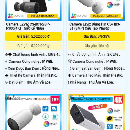
Camera EZVIZ CS-BC1c/SP-
Camera Ezviz Dùng Pin CS-HB3-
R100(4K) Thiết Kế Nhựa
B1 (3MP) Cấu Tạo Plastic
Giá Bán: 5,022,000 ₫
Giá Bán: 5%-35%
Giá gốc: 5,022,000 ₫
Giá gốc: liên hệ
👁️‍🗨 Chất lượng hình Ảnh :
Ultra 4k
️👀 Chất lượng hình Ảnh :
2K Lite .
👍🏾 .
⚛️ Camera Công nghệ :
IP Wifi.
🏆 Camera Công nghệ :
IP Wifi.
⭐ Xem Được Ban Đêm :
Hồng Ngoại
🌙 Giám sát Ban Đêm :
Hồng Ngoại
15m Có Màu Ban Ðêm.
15m Có Màu Ban Ðêm.
🌧️ Thiết Kế Camera
Thân Plastic.
🐜 Camera Theo Mẫu
Thân Plastic.
️💠 Đặt Điểm :
Thu Âm Và Loa.
️ƒ Khả Năng :
Thu Âm Và Loa.
1038
1326