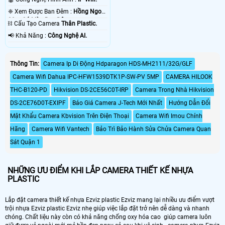
❈ Xem Được Ban Đêm :
Hồng Ngoại
30m Có Màu Ban Ðêm.
⛓ Cấu Tạo Camera
Thân Plastic.
️📢 Khả Năng :
Công Nghệ AI.
Thông Tin:
Camera Ip Di Động Hdparagon HDS-MH2111/32G/GLF
Camera Wifi Dahua IPC-HFW1539DTK1P-SW-PV 5MP
CAMERA HILOOK
THC-B120-PD
Hikvision DS-2CE56C0T-IRP
Camera Trong Nhà Hikvision
DS-2CE76D0T-EXIPF
Báo Giá Camera J-Tech Mới Nhất
Hướng Dẫn Đổi
Mật Khẩu Camera Kbvision Trên Điện Thoại
Camera Wifi Imou Chính
Hãng
Camera Wifi Vantech
Bảo Trì Bảo Hành Sửa Chửa Camera Quan
Sát Quận 1
NHỮNG ƯU ĐIỂM KHI LẮP CAMERA THIẾT KẾ NHỰA
PLASTIC
Lắp đặt camera thiết kế nhựa Ezviz plastic Ezviz mang lại nhiều ưu điểm vượt
trội nhựa Ezviz plastic Ezviz nhẹ giúp việc lắp đặt trở nên dễ dàng và nhanh
chóng. Chất liệu này còn có khả năng chống oxy hóa cao giúp camera luôn