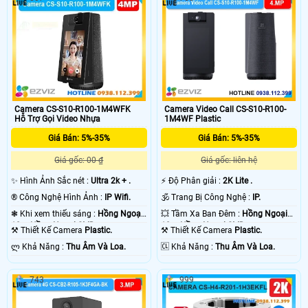
Camera CS-S10-R100-1M4WFK
Camera Video Call CS-S10-R100-
Hỗ Trợ Gọi Video Nhựa
1M4WF Plastic
Giá Bán: 5%-35%
Giá Bán: 5%-35%
Giá gốc: 00 ₫
Giá gốc: liên hệ
✨ Hình Ảnh Sắc nét :
Ultra 2k + .
️⚡ Độ Phân giải :
2K Lite .
®️ Công Nghệ Hình Ảnh :
IP Wifi.
🕉️ Trang Bị Công Nghệ :
IP.
❃ Khi xem thiếu sáng :
Hồng Ngoại
💥 Tầm Xa Ban Đêm :
Hồng Ngoại
10m Hồng Ngoại SMD.
10m Hồng Ngoại SMD.
⚒ Thiết Kế Camera
Plastic.
⚒ Thiết Kế Camera
Plastic.
️ლ Khả Năng :
Thu Âm Và Loa.
️🆑 Khả Năng :
Thu Âm Và Loa.
743
999