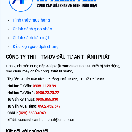
Hình thức mua hàng
Chính sách giao nhận
Chính sách bảo mật
Điều kiện giao dịch chung
CÔNG TY TNHH TM-DV ĐẦU TƯ AN THÀNH PHÁT
Đơn vị chuyên cung cấp & lắp đặt camera quan sát, thiết bị báo động,
báo cháy, máy chấm công, thiết bị mạng, ...
Trụ Sở:
51 Lũy Bán Bích, Phường Phú Thạnh, TP. Hồ Chí Minh
0938.11.23.99
Hotline Tư Vấn:
0906.72.73.77
Hotline Tư Vấn 1:
0906.855.330
Tư Vấn Kỹ Thuật:
0902.452.577
Tư Vấn Mua Hàng:
(028) 6688.4949
CSKH:
Email:
congngheanthanhphat@gmail.com
Kết nối với chúng tôi