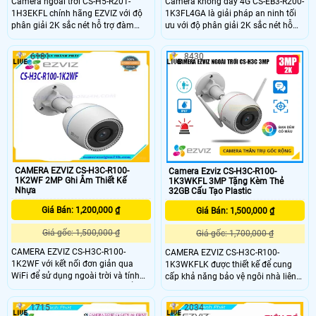
Camera ngoài trời CS-H5-R201-
Camera không dây 4G CS-EB3-R200-
1H3EKFL chính hãng EZVIZ với độ
1K3FL4GA là giải pháp an ninh tối
phân giải 2K sắc nét hỗ trợ đàm
ưu với độ phân giải 2K sắc nét hỗ
thoại hai chiều và phát hiện thông
trợ nhận diện người và phương tiện
minh với cảnh báo bằng còi và đèn
chính xác. Camera nổi bật với khả
6181
8430
chớp. Với hồng ngoại 30m đèn trợ
năng đàm thoại hai chiều lưu trữ thẻ
sáng 20m camera mang đến hình
nhớ đến 512GB và tích hợp pin sạc
ảnh ban đêm có màu chân thực.
cùng chuẩn IP65 chống bụi nước,
phù hợp sử dụng cả trong nhà lẫn
ngoài trời.
CAMERA EZVIZ CS-H3C-R100-
Camera Ezviz CS-H3C-R100-
1K2WF 2MP Ghi Âm Thiết Kế
1K3WKFL 3MP Tặng Kèm Thẻ
Nhựa
32GB Cấu Tạo Plastic
Giá Bán: 1,200,000 ₫
Giá Bán: 1,500,000 ₫
Giá gốc: 1,500,000 ₫
Giá gốc: 1,700,000 ₫
CAMERA EZVIZ CS-H3C-R100-
CAMERA EZVIZ CS-H3C-R100-
1K2WF với kết nối đơn giản qua
1K3WKFLK được thiết kế để cung
WiFi để sử dụng ngoài trời và tính
cấp khả năng bảo vệ ngôi nhà liên
năng thông minh thì H3c có thể là
tục 24/7 theo cách thông minh.
lựa chọn tốt nhất mà bạn sẽ tìm
Hoạt động như một người bảo vệ
1715
2034
thấy. CAMERA EZVIZ CS-H3C-R100-
ngoài trời cho hầu hết các ngôi nhà,