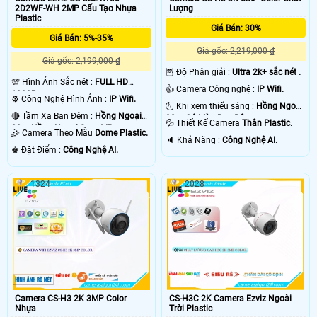
2D2WF-WH 2MP Cấu Tạo Nhựa
Lượng
Plastic
Giá Bán: 30%
Giá Bán: 5%-35%
Giá gốc: 2,219,000 ₫
Giá gốc: 2,199,000 ₫
🦉 Độ Phân giải :
Ultra 2k+ sắc nét .
💯 Hình Ảnh Sắc nét :
FULL HD
👍 Camera Công nghệ :
IP Wifi.
1080P .
⚙ Công Nghệ Hình Ảnh :
IP Wifi.
🌜 Khi xem thiếu sáng :
Hồng Ngoại
🔴 Tầm Xa Ban Đêm :
Hồng Ngoại
30m Có Màu Ban Ðêm.
💦 Thiết Kế Camera
Thân Plastic.
20m Hồng Ngoại Smart IR.
🤹 Camera Theo Mẫu
Dome Plastic.
️🔈 Khả Năng :
Công Nghệ AI.
️♚ Đặt Điểm :
Công Nghệ AI.
1324
2028
Camera CS-H3 2K 3MP Color
CS-H3C 2K Camera Ezviz Ngoài
Nhựa
Trời Plastic