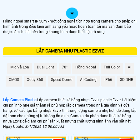
Hồng ngoại smart IR 50m - một công nghệ tích hợp trong camera cho phép ghi
hình ảnh trong điều kiện ánh sáng yếu hoặc hoàn toàn tối mà vẫn đảm bảo
được các chi tiết bên trong khung hình được thể hiện rõ ràng.
LẮP CAMERA NHỰ PLASTIC EZVIZ
Mic Và Loa
Dual Light
78°
Hồng Ngoại
Full Color
AI
CMOS
Xoay 360
Speed Dome
AI Coding
IP66
3D DNR
Lắp Camera Plastic
Lắp camera thiết kế bằng nhựa Ezviz plastic Ezviz tiết kiệm
chi phí nhỏ nhẹ giá thành rẻ phù hợp lắp camera trong nhà gia đình và cửa
hàng, với cấu tạo bằng nhựa Ezviz thì trọng lượng camera nhẹ hơn dễ dàng lắp
đặt hơn cho những vị trí không ổn định, Camera đa phần được thiết kế bằng
nhựa Ezviz để giám chi phí sản xuất nhưng chất lượng hình ảnh vẫn sắt nét.
Ngày Upate:
8/1/2026 12:00:00 AM
807
753