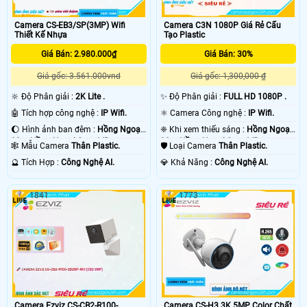
Camera CS-EB3/SP(3MP) Wifi
Camera C3N 1080P Giá Rẻ Cấu
Thiết Kế Nhựa
Tạo Plastic
Giá Bán: 2.980.000₫
Giá Bán: 30%
Giá gốc: 3.561.000vnd
Giá gốc: 1,300,000 ₫
🔆 Độ Phân giải :
2K Lite .
✨ Độ Phân giải :
FULL HD 1080P .
🤖️ Tích hợp công nghệ :
IP Wifi.
⚛️ Camera Công nghệ :
IP Wifi.
🌔 Hình ảnh ban đêm :
Hồng Ngoại
❈ Khi xem thiếu sáng :
Hồng Ngoại
30m Hồng Ngoại Smart IR.
30m Hồng Ngoại Smart IR.
🕸️ Mẫu Camera
Thân Plastic.
🛡 Loại Camera
Thân Plastic.
️🔮 Tích Hợp :
Công Nghệ AI.
️💎 Khả Năng :
Công Nghệ AI.
1841
1773
Camera Ezviz CS-CB2-R100-
Camera CS-H3 3K 5MP Color Chất