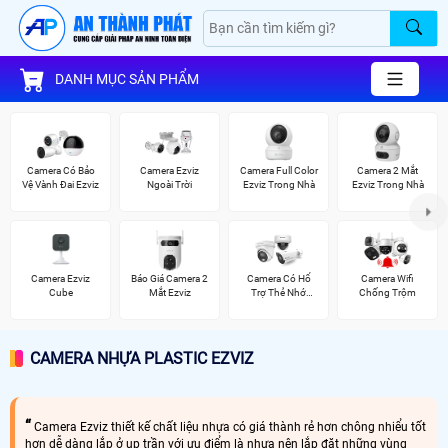
DANH MỤC SẢN PHẨM
Camera Có Bảo
Camera Ezviz
Camera Full Color
Camera 2 Mắt
Vệ Vành Đai Ezviz
Ngoài Trời
Ezviz Trong Nhà
Ezviz Trong Nhà
Camera Ezviz
Báo Giá Camera 2
Camera Có Hổ
Camera Wifi
Cube
Mắt Ezviz
Trợ Thẻ Nhớ
Chống Trộm
Vantech
CAMERA NHỰA PLASTIC EZVIZ
Camera Ezviz thiết kế chất liệu nhựa có giá thành rẻ hơn chông nhiểu tốt
hơn dễ dàng lắp ở up trần với ưu điểm là nhựa nên lắp đặt những vùng