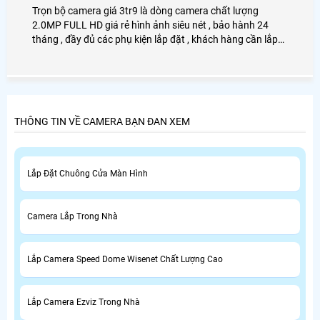
Trọn bộ camera giá 3tr9 là dòng camera chất lượng
2.0MP FULL HD giá rẻ hình ảnh siêu nét , bảo hành 24
tháng , đầy đủ các phụ kiện lắp đặt , khách hàng cần lắp
camera giá rẻ cho gia đình , văn phòng , cửa hàng , 2.0mp
full hd .
THÔNG TIN VỀ CAMERA BẠN ĐAN XEM
Lắp Đặt Chuông Cửa Màn Hình
Camera Lắp Trong Nhà
Lắp Camera Speed Dome Wisenet Chất Lượng Cao
Lắp Camera Ezviz Trong Nhà