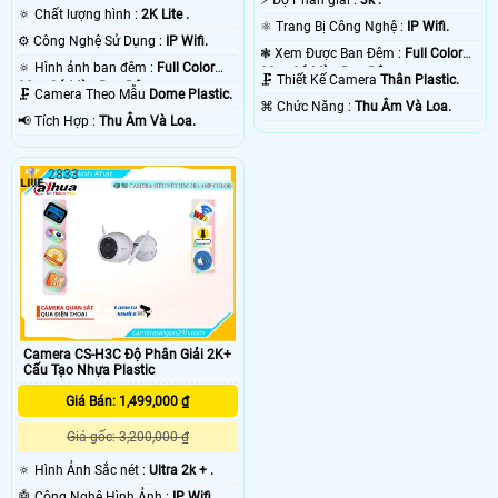
🔅 Chất lượng hình :
2K Lite .
⚛️ Trang Bị Công Nghệ :
IP Wifi.
⚙ Công Nghệ Sử Dụng :
IP Wifi.
❃ Xem Được Ban Đêm :
Full Color
🔅 Hình ảnh ban đêm :
Full Color
30m Có Màu Ban Ðêm.
🗜️ Thiết Kế Camera
Thân Plastic.
30m Có Màu Ban Ðêm.
🗜️ Camera Theo Mẫu
Dome Plastic.
️⌘ Chức Năng :
Thu Âm Và Loa.
️📢 Tích Hợp :
Thu Âm Và Loa.
2833
Camera CS-H3C Độ Phân Giải 2K+
Cấu Tạo Nhựa Plastic
Giá Bán: 1,499,000 ₫
Giá gốc: 3,200,000 ₫
🔅 Hình Ảnh Sắc nét :
Ultra 2k + .
🤖️ Công Nghệ Hình Ảnh :
IP Wifi.