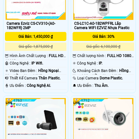
Camera Ezviz CS-CV310-(A0-
CS-LC1C-A0-1B2WPFRL Lắp
1B2WFR) 2MP
Camera WIFI EZVIZ Nhựa Plastic
Giá Bán: 1,450,000 ₫
Giá Bán: 30%
Giá gốc: 1,875,000 ₫
Giá gốc: 6,100,000 ₫
🦉 Hình Ành Chất Lượng :
FULL HD
🦉 Chất lượng hình :
FULL HD 1080P
1080P .
.
🤖️ Công Nghệ :
IP Wifi.
⚛️ Công Nghệ :
IP.
🔅 Video Ban Đêm :
Hồng Ngoại
🌜 Khoảng Cách Ban Đêm :
Hồng
30m Hồng Ngoại SMD.
Ngoại 20m Hồng Ngoại SMD.
🎼️ Thiết Kế Camera
Thân Plastic.
🔩 Loại Camera
Dome Plastic.
️👮 Ưu Điểm :
Công Nghệ AI.
️🔔 Ưu Điểm :
Thu Âm.
1763
1712