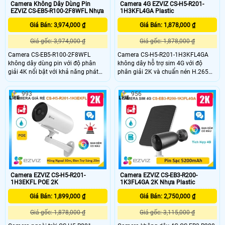
Camera Không Dây Dùng Pin
Camera 4G EZVIZ CS-H5-R201-
EZVIZ CS-EB5-R100-2F8WFL Nhựa
1H3KFL4GA Plastic
Giá Bán: 3,974,000 ₫
Giá Bán: 1,878,000 ₫
Giá gốc: 3,974,000 ₫
Giá gốc: 1,878,000 ₫
Camera CS-EB5-R100-2F8WFL
Camera CS-H5-R201-1H3KFL4GA
không dây dùng pin với độ phân
không dây hỗ trợ sim 4G với độ
giải 4K nổi bật với khả năng phát
phân giải 2K và chuẩn nén H.265
hiện hình dáng người và phương
giúp tiết kiệm băng thông camera
tiện hỗ trợ đàm thoại 2 chiều
có khả năng đàm thoại 2 chiều tầm
993
956
camera còn trang bị còi cảnh báo
nhìn hồng ngoại lên đến 30m và
và đèn chớp tăng cường an ninh khi
ánh sáng trắng 20m đảm bảo quan
phát hiện sự xâm nhập camera tích
sát rõ ràng cả ngày lẫn đêm với
hợp tấm pin năng lượng mặt trời và
chuẩn IP67 camera còn tích hợp
pin sạc đạt chuẩn IP65 chống nước
tính năng phát hiện thông minh và
và bụi giúp hoạt động bền bỉ trong
cảnh báo bằng còi và đèn chớp
mọi điều kiện thời tiết.
Camera EZVIZ CS-H5-R201-
Camera EZVIZ CS-EB3-R200-
1H3EKFL POE 2K
1K3FL4GA 2K Nhựa Plastic
Giá Bán: 1,899,000 ₫
Giá Bán: 2,750,000 ₫
Giá gốc: 1,878,000 ₫
Giá gốc: 3,115,000 ₫