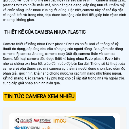
giữ được vẻ ngoài mới mẻ bền đẹp ngay cả sau khi vệ sinh. camera nhựa Ezviz
plastic Ezviz có nhiều mẫu mã, hình dáng đa dạng đáp ứng nhu cầu thẩm mỹ
và chức năng khác nhau của người dùng. Đặc biệt, camera này có thể lắp đặt
cả ngoài trời và trong nhà, chịu được tác động của thời tiết, giúp bảo vệ an ninh
cho mọi không gian.
THIẾT KẾ CỦA CAMERA NHỰA PLASTIC
Camera thiết kế bằng nhựa Ezviz plastic Ezviz có nhiều loại và thông số kỹ
thuật đa dạng, đáp ứng nhu cầu sử dụng của người dùng. Bao gồm các dòng
camera IP, camera Analog, camera xoay 360 độ, camera thân và camera
Dome. Mỗi loại camera đều được thiết kế bằng nhựa Ezviz plastic Ezviz bền,
nhẹ và chống oxy hóa tốt, giúp đảm bảo độ bền lâu dài. Thông số kỹ thuật của
camera sẽ phụ thuộc vào mã camera cụ thể mà người dùng chọn, bao gồm độ
phân giải, góc nhìn, khả năng chống nước, và các tính năng như hồng ngoại,
kết nối mạng. Các camera này phù hợp cho cả lắp đặt trong nhà và ngoài trời,
cung cấp giải pháp an ninh hiệu quả.
TIN TỨC CAMERA XEM NHIỀU