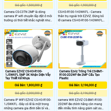
Giá gốc: 1,500,000 ₫
Giá gốc: 1,900,000 ₫
Camera CS-C3TN 2MP là dòng
CS-H3-R100-1H3WKFL - Camera
camera IP wifi chuyên lắp đặt ở môi
thân trụ ngoài trời EZVIZ. Đừng bỏ
trường có thời tiết khắc nghiệt như
lỡ camera CS-H3-R100-1H3WKFL
mưa bão, nắng to, gió bụi,. . .
2K nếu bạn đang cần một sản
Camera được thiết kế vỏ kim loại
phẩm an ninh với những tính năng
3593
2621
chắc chắn màu trắng sang trọng,
thông minh thiết yếu để bảo vệ ngôi
hiện đại, có thể tùy chỉnh góc quan
nhà bạn. Sản phẩm phù hợp cho
sát bằng tay
văn phòng, siêu thị, cửa hàng , văn
phòng,.
Camera EZVIZ CS-H3-R100-
Camera Ezviz Trông Trẻ CS-BM1-
1J5WKFL 5MP 3K Nhận Diện Vẫy
R100-2D2WF-Be 2MP Cấu Tạo
Tay Thiết Kế Nhựa
Plastic
Giá Bán: 1,800,000 ₫
Giá Bán: 3,196,000 ₫
Giá gốc: 2,000,000 ₫
Giá gốc: 3,196,000 ₫
Camera IP WIFI EZVIZ CS-H3-R100-
camera Wifi EZVIZ CS-BM1-R100-
1J5WKFL - Đây có lẽ là một trong
2D2WF-Be chính hãng còn mang
những camera gia đình bền bỉ và
đến nhiều tính năng giám sát ưu