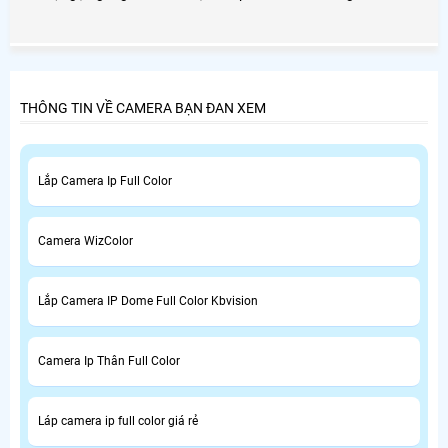
bạn có thể theo dõi ở bất cứ đâu, bất kỳ nơi nào, không
hạn chế.
THÔNG TIN VỀ CAMERA BẠN ĐAN XEM
Lắp Camera Ip Full Color
Camera WizColor
Lắp Camera IP Dome Full Color Kbvision
Camera Ip Thân Full Color
Láp camera ip full color giá rẻ