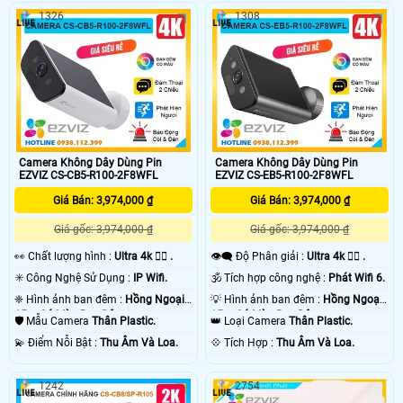
1326
1308
Camera Không Dây Dùng Pin
Camera Không Dây Dùng Pin
EZVIZ CS-CB5-R100-2F8WFL
EZVIZ CS-EB5-R100-2F8WFL
Giá Bán: 3,974,000 ₫
Giá Bán: 3,974,000 ₫
Giá gốc: 3,974,000 ₫
Giá gốc: 3,974,000 ₫
️👀 Chất lượng hình :
Ultra 4k 👍🏾 .
👁️‍🗨 Độ Phân giải :
Ultra 4k 👍🏾 .
✳️ Công Nghệ Sử Dụng :
IP Wifi.
🕉️ Tích hợp công nghệ :
Phát Wifi 6.
❈ Hình ảnh ban đêm :
Hồng Ngoại
💡 Hình ảnh ban đêm :
Hồng Ngoại
15m Có Màu Ban Ðêm.
15m Có Màu Ban Ðêm.
🛡 Mẫu Camera
Thân Plastic.
👑 Loại Camera
Thân Plastic.
️💫 Điểm Nỗi Bật :
Thu Âm Và Loa.
️💠 Tích Hợp :
Thu Âm Và Loa.
1242
2754