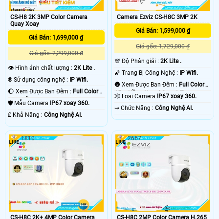
CS-H8 2K 3MP Color Camera
Camera Ezviz CS-H8C 3MP 2K
Quay Xoay
Giá Bán: 1,599,000 ₫
Giá Bán: 1,699,000 ₫
Giá gốc: 1,729,000 ₫
Giá gốc: 2,299,000 ₫
💯 Độ Phân giải :
2K Lite .
👁 Hình ảnh chất lượng :
2K Lite .
🌠 Trang Bị Công Nghệ :
IP Wifi.
®️ Sử dụng công nghệ :
IP Wifi.
🌚 Xem Được Ban Đêm :
Full Color
🌔 Xem Được Ban Đêm :
Full Color
15m Hồng Ngoại Smart IR.
🕸️ Loại Camera
IP67 xoay 360.
15m Hồng Ngoại Smart IR.
🛡 Mẫu Camera
IP67 xoay 360.
️⇝ Chức Năng :
Công Nghệ AI.
️₤ Khả Năng :
Công Nghệ AI.
1810
2667
CS-H8C 2K+ 4MP Color Camera
CS-H8C 2MP Color Camera H.265