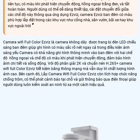
liên tục, có màu khi phát hiện chuyển động, hồng ngoại trắng đen, và tắt
hoàn toàn. Người dùng có thể dễ dàng thiết lập, cài đặt chuyển đổi giữa
các chế độ này thông qua ứng dụng Ezviz, camera Ezviz ban đêm có màu
phù hợp lắp đặt trong các khu vực như cổng nhà, sân vườn, bãi xe hay khu
vực ngoài trời
Camera wifi Full Color Ezviz là camera không dây được trang bị đèn LED chiếu
sáng ban đêm giúp ghi hình có màu sắc rõ nét ngay cả trong điều kiện ánh
sáng yếu Camera có khả năng ghi hình thông minh vào ban đêm với hai chế
độ hồng ngoại và chế độ có màu khi phát hiện chuyển động, đảm bảo hình
ảnh chi tiết và sống động. Với độ phân giải 2K và chuẩn nén H.265+ camera
wifi full Color Ezviz tiết kiệm băng thông mạng mà vẫn duy trì chất lượng hình
ảnh cao. Bên cạnh đó, Lắp Camera Wifi Full Color Ezviz còn tích hợp chức năng
chống trộm, có thể phát cảnh báo tại chỗ và gửi thông báo qua điện thoại giúp
người dùng luôn kiểm soát an ninh từ xa một cách hiệu quả.