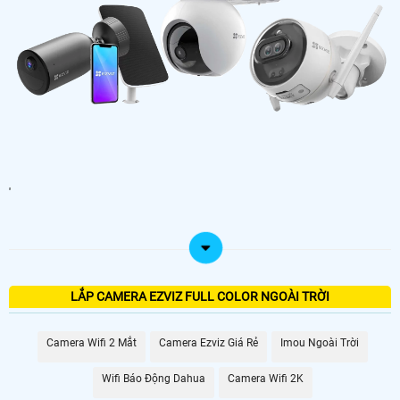
'
LẮP CAMERA EZVIZ FULL COLOR NGOÀI TRỜI
Camera Wifi 2 Mắt
Camera Ezviz Giá Rẻ
Imou Ngoài Trời
Wifi Báo Động Dahua
Camera Wifi 2K