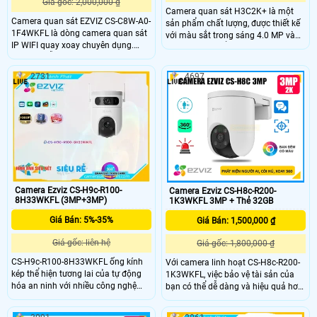
Giá gốc: 2,000,000 ₫
Camera quan sát H3C2K+ là một
Camera quan sát EZVIZ CS-C8W-A0-
sản phẩm chất lượng, được thiết kế
1F4WKFL là dòng camera quan sát
với màu sắt trong sáng 4.0 MP và
IP WIFI quay xoay chuyên dụng.
có khả năng hiển thị màu sắc ban
Camera hỗ trợ dộ phâm giải 4.0
đêm nhờ công nghệ Full Color 30m.
Megapixel(2K+). Camera hỗ trợ
Với khả năng chiếu sáng như ban
2731
4697
giám sát an ninh có màu ban đêm
ngày, camera này rất phù hợp để lắp
24/24 đem lại tầm nhìn rõ ràng
đặt trong nhà xưởng
Camera Ezviz CS-H9c-R100-
Camera Ezviz CS-H8c-R200-
8H33WKFL (3MP+3MP)
1K3WKFL 3MP + Thẻ 32GB
Giá Bán: 5%-35%
Giá Bán: 1,500,000 ₫
Giá gốc: liên hệ
Giá gốc: 1,800,000 ₫
CS-H9c-R100-8H33WKFL ống kính
Với camera linh hoạt CS-H8c-R200-
kép thể hiện tương lai của tự động
1K3WKFL, việc bảo vệ tài sản của
hóa an ninh với nhiều công nghệ
bạn có thể dễ dàng và hiệu quả hơn
độc đáo. Hai camera của CS-H9c-
bao giờ hết. Từ ban ngày đến ban
R100-8H33WKFL hoạt động liên kết
đêm, bạn có thể tận hưởng góc nhìn