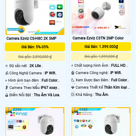
Camera Ezviz C3TN 2MP Color
Camera Ezviz CS-H8C 2K 3MP
Giá Bán: 1.399.000₫
Giá Bán: 5%-35%
Giá gốc: 1,599,000 ₫
Giá gốc: 2,590,000 ₫
️⚡ Chất lượng hình Ảnh :
FULL HD
🔆 Độ sắc nét :
2K Lite .
1080P .
🤖️ Camera Công nghệ :
IP Wifi.
🕉️ Công Nghệ Camera :
IP Wifi.
🌜 Xem Được Ban Đêm :
Full Color
⭐ Hình ảnh ban đêm :
Full Color
15m Starlight.
15m Có Màu Ban Ðêm.
💎 Camera Thiết Kế
Thân Kim loại +
🗜️ Camera Theo Mẫu
IP67 xoay
Nhựa.
360.
️🆑 Khả Năng :
Thu Âm.
️🔮 Điểm Nỗi Bật :
Thu Âm Và Loa.
2250
1420