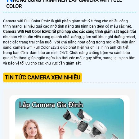
HỮNG CÔNG TRÌNH NÊN LẮP CAMERA WIFI FULL
COLOR
Camera wifi Full Color Ezviz là giải pháp giám sát lý tưởng cho nhiều công
trình mang lại hiệu quả cao nhờ tính năng ghi hình ban đêm có màu sắc nét.
Camera Wifi Full Color Ezviz rất phù hợp cho các công trình giám sát ngoài trời
như bảo vệ khuôn viên xung quanh nhà xưởng, giám sát khu nghỉ dưỡng resort,
hoặc các trang trại chăn nuôi. Với khả năng hoạt động trong mọi điều kiện ánh
sáng, camera wifi Full Color Ezviz giúp phát hiện và ghi lại hình ảnh chi tiết
trong ban đêm đảm bảo an ninh 24/7. Chức năng chống trộm và cảnh báo
qua điện thoại giúp ngăn ngừa kịp thời các mối nguy hiểm, mang lại sự an tâm
và bảo vệ tối ưu cho các khu vực cần giám sát.
TIN TỨC CAMERA XEM NHIỀU