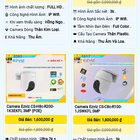
Giá gốc: 2,000,000 ₫
🦉 Hình ảnh chất lượng :
FULL HD
🦉 Hình Ảnh Sắc nét :
3k .
1080P .
🤖️ Công Nghệ Hình Ảnh :
IP Wifi.
®️ Công Nghệ Hình Ảnh :
IP Wifi.
🔅 Khi xem thiếu sáng :
Hồng Ngoại
❃ Tầm Nhìn Ban Đêm :
Full Color
30m Hồng Ngoại Smart IR.
💎 Camera Dòng
Thân Kim Loại.
30m Có Màu Ban Ðêm.
👑 Cấu Tạo Camera
Thân Plastic.
️₤ Khả Năng :
Thu Âm.
️🔔 Khả Năng :
Thu Âm Và Loa.
2083
1617
Camera Ezviz CS-H8c-R200-
Camera Ezviz CS-C8c-R100-
1K3EKFL 3MP (POE)
1J5WKFL 5MP
Giá Bán: 1,600,000 ₫
Giá Bán: 1,800,000 ₫
Giá gốc: 1,800,000 ₫
Giá gốc: 2,000,000 ₫
👁 Chất lượng hình :
Ultra 2k + .
️👀 Chất lượng hình Ảnh :
3k .