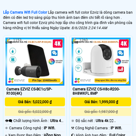
Lắp Camera Wifi Full Color
Lắp camera wifi full color Ezviz là dòng camera ban
đêm có đèn led trợ sáng giúp thu hình ảnh ban đêm chi tiết rõ ràng hơn .
Camera wifi full color Ezviz phù hợp lắp cho công trình gia đình văn phòng cửa
hàng những vị trí thiếu sáng Ngày Upate:
8/6/2026 2:24:14 AM
1153
1260
Camera EZVIZ CS-BC1c/SP-
Camera EZVIZ CS-H8c-R200-
R100(4K)
8H8WKFL 8MP
Giá Bán: 5,022,000 ₫
Giá Bán: 1,999,000 ₫
Giá gốc: 5,022,000 ₫
Giá gốc: 1,987,000 ₫
👁️‍🗨 Chất lượng hình Ảnh :
Ultra 4k
🔆 Độ sắc nét :
Ultra 4k 👍🏾 .
👍🏾 .
⚛️ Camera Công nghệ :
IP Wifi.
⚒ Công Nghệ Camera :
IP Wifi.
⭐ Xem Được Ban Đêm :
Hồng Ngoại
🌔 Hình ảnh ban đêm :
Full Color