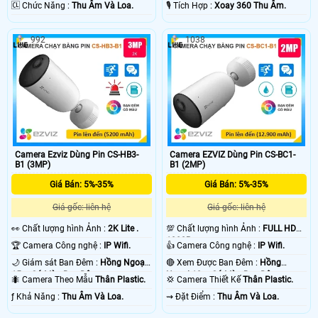
️🆑 Chức Năng :
Thu Âm Và Loa.
️🎙 Tích Hợp :
Xoay 360 Thu Âm.
992
1038
Camera Ezviz Dùng Pin CS-HB3-
Camera EZVIZ Dùng Pin CS-BC1-
B1 (3MP)
B1 (2MP)
Giá Bán: 5%-35%
Giá Bán: 5%-35%
Giá gốc: liên hệ
Giá gốc: liên hệ
️👀 Chất lượng hình Ảnh :
2K Lite .
💯 Chất lượng hình Ảnh :
FULL HD
1080P .
🏆 Camera Công nghệ :
IP Wifi.
👍 Camera Công nghệ :
IP Wifi.
🌙 Giám sát Ban Đêm :
Hồng Ngoại
🔴 Xem Được Ban Đêm :
Hồng
15m Có Màu Ban Ðêm.
Ngoại 10m Có Màu Ban Ðêm.
🐜 Camera Theo Mẫu
Thân Plastic.
💢 Camera Thiết Kế
Thân Plastic.
️ƒ Khả Năng :
Thu Âm Và Loa.
️⇝ Đặt Điểm :
Thu Âm Và Loa.