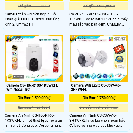
Giá gốc: 1,675,000 ₫
Giá gốc: 1,800,000 ₫
Camera thân wifi tích hợp AI Độ
CAMERA EZVIZ CS-H3C-R100-
Phân giải Full HD 1920×1080 Ống
1J4WKFL độ rõ nét 2K⁺ và nhìn thấy
kính 2. 8mm@ F1
màu sắc vào ban đêm. CAMERA
EZVIZ CS-H3C-R100-1J4WKFL bổ
sung thêm tính thông minh cho một
3008
2052
máy ảnh thiết yếu, nó được tạo ra để
đáp ứng tất cả các yêu cầu về an
ninh ngoài trời, cả vào ban ngày và
ban đêm.
Camera CS-H8c-R100-1K3WKFL
Camera Wifi Ezviz CS-C3W-A0-
Wifi Ngoài Trời
3H4WFRL
Giá Bán: 1,599,000 ₫
Giá Bán: 1,750,000 ₫
Giá gốc: 1,729,000 ₫
Giá gốc: ngưng sản xuất
Camera An Ninh CS-H8c-R100-
Camera An Ninh CS-C3W-A0-
1K3WKFL là một thiết bị camera an
3H4WFRL là sự lựa chọn hoàn hảo
ninh chất lượng cao. Với công nghệ
để bảo vệ nhà ở và các khu vực
Hồng Ngoại Smart IR, nó cho phép
trong nhà. Với công nghệ AI, nó có