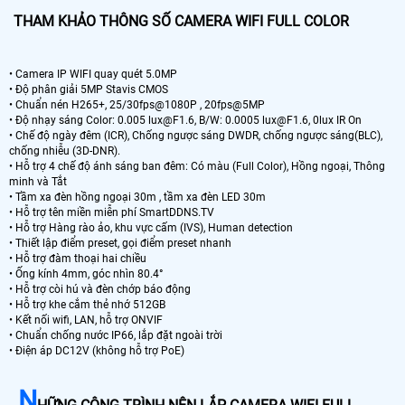
THAM KHẢO THÔNG SỐ CAMERA WIFI FULL COLOR
• Camera IP WIFI quay quét 5.0MP
• Độ phân giải 5MP Stavis CMOS
• Chuẩn nén H265+, 25/30fps@1080P , 20fps@5MP
• Độ nhạy sáng Color: 0.005 lux@F1.6, B/W: 0.0005 lux@F1.6, 0lux IR On
• Chế độ ngày đêm (ICR), Chống ngược sáng DWDR, chống ngược sáng(BLC),
chống nhiễu (3D-DNR).
• Hỗ trợ 4 chế độ ánh sáng ban đêm: Có màu (Full Color), Hồng ngoại, Thông
minh và Tắt
• Tầm xa đèn hồng ngoại 30m , tầm xa đèn LED 30m
• Hỗ trợ tên miền miễn phí SmartDDNS.TV
• Hỗ trợ Hàng rào ảo, khu vực cấm (IVS), Human detection
• Thiết lập điểm preset, gọi điểm preset nhanh
• Hỗ trợ đàm thoại hai chiều
• Ống kính 4mm, góc nhìn 80.4°
• Hỗ trợ còi hú và đèn chớp báo động
• Hỗ trợ khe cắm thẻ nhớ 512GB
• Kết nối wifi, LAN, hỗ trợ ONVIF
• Chuẩn chống nước IP66, lắp đặt ngoài trời
• Điện áp DC12V (không hỗ trợ PoE)
N