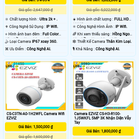
Giá gốc: 2,647,000 ₫
Giá gốc: 5,022,000 ₫
🔆 Chất lượng hình :
Ultra 2k + .
☀️ Hình ảnh chất lượng :
FULL HD
1080P .
⚜️ Công Nghệ Sử Dụng :
IP Wifi.
⚛️ Công Nghệ Hình Ảnh :
IP Wifi.
⭐ Hình ảnh ban đêm :
Full Color
🌈 Khi xem thiếu sáng :
Hồng Ngoại
15m Hồng Ngoại Smart IR.
10m Hồng Ngoại Smart IR.
🤹 Loại Camera
IP67 xoay 360.
🕸️ Thiết Kế Camera
Thân Kim Loại.
️⌘ Ưu Điểm :
Công Nghệ AI.
️🎙 Khả Năng :
Công Nghệ AI.
21450
3593
CS-C3TN-A0-1H2WFL Camera Wifi
Camera EZVIZ CS-H3-R100-
EZVIZ
1J5WKFL 5MP 3K Nhận Diện Vẫy
Tay
Giá Bán: 1,500,000 ₫
Giá Bán: 1,800,000 ₫
Giá gốc: 1,600,000 ₫