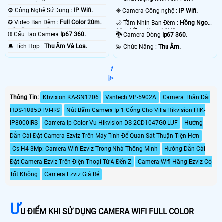
⚙ Công Nghệ Sử Dụng :
IP Wifi.
✳️ Camera Công nghệ :
IP Wifi.
✪ Video Ban Đêm :
Full Color 20m
🌙 Tầm Nhìn Ban Đêm :
Hồng Ngoại
Có Màu Ban Ðêm.
30m Hồng Ngoại SMD.
⛓ Cấu Tạo Camera
Ip67 360.
🐉️ Camera Dòng
Ip67 360.
️🔔 Tích Hợp :
Thu Âm Và Loa.
️💫 Chức Năng :
Thu Âm.
1
⫸
Thông Tin:
Kbvision KA-SN1206
Vantech VP-5902A
Camera Thân Dài
HDS-1885DTVI-IRS
Nút Bấm Camera Ip 1 Cổng Cho Villa Hikvision HIK-
IP8000IRS
Camera Ip Color Vu Hikvision DS-2CD1047G0-LUF
Hướng
Dẫn Cài Đặt Camera Ezviz Trên Máy Tính Để Quan Sát Thuận Tiện Hơn
Cs-H4 3Mp: Camera Wifi Ezviz Trong Nhà Thông Minh
Hướng Dẫn Cài
Đặt Camera Ezviz Trên Điện Thoại Từ A Đến Z
Camera Wifi Hãng Ezviz Có
Tốt Không
Camera Ezviz Giá Rẻ
Ư
U ĐIỂM KHI SỬ DỤNG CAMERA WIFI FULL COLOR