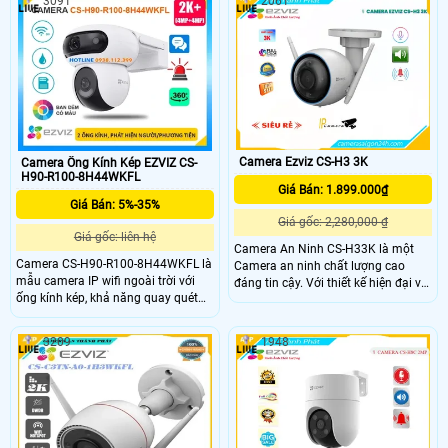
3091
2061
với nhau để bảo vệ các khu vực rộng
rõ ràng và toàn diện của không gian
lớn, và đạt được hiệu quả tương
ngoại vi của mình - cho dù đó là nhà
đương với hệ thống nhiều camera.
của bạn hay doanh nghiệp của bạn
- với hình ảnh 2K và phạm vi 360°
Camera Ezviz CS-H3 3K
Camera Ống Kính Kép EZVIZ CS-
H90-R100-8H44WKFL
Giá Bán: 1.899.000₫
Giá Bán: 5%-35%
Giá gốc: 2,280,000 ₫
Giá gốc: liên hệ
Camera An Ninh CS-H33K là một
Camera CS-H90-R100-8H44WKFL là
Camera an ninh chất lượng cao
mẫu camera IP wifi ngoài trời với
đáng tin cậy. Với thiết kế hiện đại và
ống kính kép, khả năng quay quét
độ phân giải cao, camera giúp giám
360 độ, cho hình ảnh sắc nét với độ
sát và ghi lại hình ảnh rõ nét ở mọi
phân giải 2K+ và tầm nhìn hồng
góc độ. Đèn hồng ngoại thông minh
3209
1948
ngoại lên đến 30m, hỗ trợ xem màu
cho phép quan sát trong điều kiện
ban đêm. Thiết bị tích hợp chức
ánh sáng yếu và ban đêm
năng đàm thoại 2 chiều, cảnh báo
bằng đèn và còi hú, đạt chuẩn
chống nước IP65, giúp hoạt động
bền bỉ dưới mọi điều kiện thời tiết