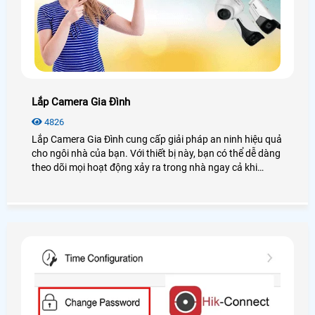
Lắp Camera Gia Đình
4826
Lắp Camera Gia Đình cung cấp giải pháp an ninh hiệu quả
cho ngôi nhà của bạn. Với thiết bị này, bạn có thể dễ dàng
theo dõi mọi hoạt động xảy ra trong nhà ngay cả khi
không có mặt tại nhà. Camera Gia Đình cung cấp hình
ảnh chất lượng cao, tích hợp các tính năng thông minh
như cảnh báo chuyển động, ghi hình chi tiết, và điều khiển
từ xa qua điện thoại. Đảm bảo an ninh tuyệt đối cho gia
đình bạn.Camera gia đình giúp bạn giữ an ninh nhà cửa
một cách hiệu quả. Với khả năng ghi hình 24/7 và truy
cập từ xa thông qua điện thoại di động, bạn có thể yên
tâm khi không có mặt ở nhà. Hình ảnh sắc nét và chất
lượng âm thanh rõ ràng giúp bạn theo dõi mọi hoạt động
trong nhà một cách dễ dàng và tiện lợi.