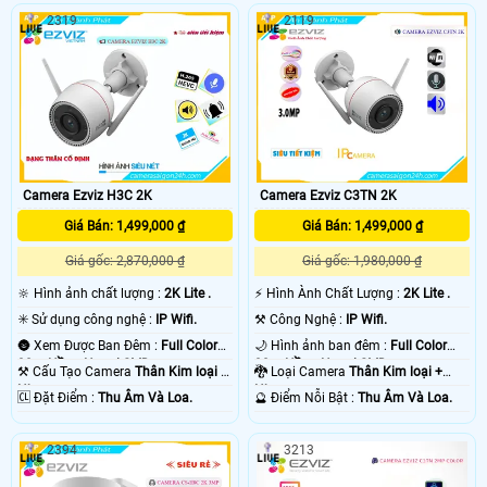
người dùng xem hình ảnh ban đêm
thể nhận diện và phân loại chính
2319
2119
với chất lượng màu sắc đầy đủ được
xác các đối tượng trong tầm nhìn.
giới hạn ở 20m. Ngoài ra, nó còn
Điều đặc biệt, nó được trang bị tính
trang bị chức năng thu âm và hỗ trợ
năng Có Màu Ban Đêm, cho phép
lưu trữ lâu hơn với các công nghệ
hiển thị hình ảnh rõ ràng với màu
nén H
sắc tự nhiên, ngay cả trong điều kiện
ánh sáng yếu
Camera Ezviz H3C 2K
Camera Ezviz C3TN 2K
Giá Bán: 1,499,000 ₫
Giá Bán: 1,499,000 ₫
Giá gốc: 2,870,000 ₫
Giá gốc: 1,980,000 ₫
🔆 Hình ảnh chất lượng :
2K Lite .
️⚡ Hình Ành Chất Lượng :
2K Lite .
✳️ Sử dụng công nghệ :
IP Wifi.
⚒ Công Nghệ :
IP Wifi.
🌚 Xem Được Ban Đêm :
Full Color
🌙 Hình ảnh ban đêm :
Full Color
30m Hồng Ngoại SMD.
30m Hồng Ngoại SMD.
⚒ Cấu Tạo Camera
Thân Kim loại +
🐉️ Loại Camera
Thân Kim loại +
Nhựa.
Nhựa.
️🆑 Đặt Điểm :
Thu Âm Và Loa.
️🔮 Điểm Nỗi Bật :
Thu Âm Và Loa.
2394
3213