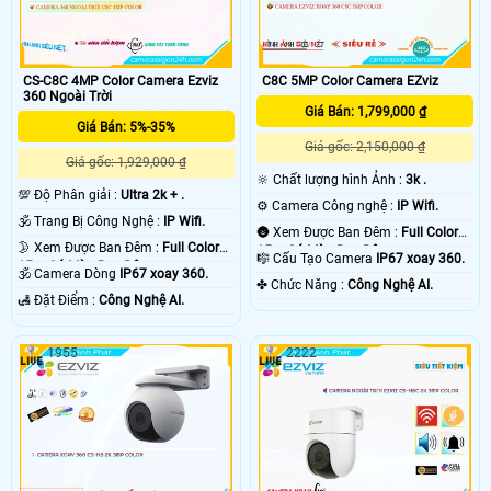
CS-C8C 4MP Color Camera Ezviz
C8C 5MP Color Camera EZviz
360 Ngoài Trời
Giá Bán: 1,799,000 ₫
Giá Bán: 5%-35%
Giá gốc: 2,150,000 ₫
Giá gốc: 1,929,000 ₫
🔆 Chất lượng hình Ảnh :
3k .
💯 Độ Phân giải :
Ultra 2k + .
⚙ Camera Công nghệ :
IP Wifi.
🕉️ Trang Bị Công Nghệ :
IP Wifi.
🌚 Xem Được Ban Đêm :
Full Color
🌛 Xem Được Ban Đêm :
Full Color
15m Có Màu Ban Ðêm.
🎼️ Cấu Tạo Camera
IP67 xoay 360.
15m Có Màu Ban Ðêm.
🕉️ Camera Dòng
IP67 xoay 360.
️✤ Chức Năng :
Công Nghệ AI.
️🛃 Đặt Điểm :
Công Nghệ AI.
1955
2222