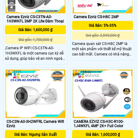
Camera Ezviz CS-C3TN-A0-
Camera Ezviz CS-H8C 2MP
1H3WKFL 3MP 2K Lite Đàm Thoại
Giá Bán: 5%-35%
Giá Bán: 1,600,000 ₫
Giá gốc: 2,590,000 ₫
Giá gốc: 1,700,000 ₫
Camera quan sát CS-H8C 2MP là
,Camera IP WIFI CS-C3TN-A0-
một sản phẩm với thiết kế mỹ thuật
1H3WKFL là một camera cực kỳ dễ
cao bắt mắt. Camera có khả năng
sử dụng, giúp bảo vệ an ninh ngoài
xoay 360 độ, mang lại hình ảnh sắc
trời bằng hiệu suất mạnh mẽ.
nét với độ phân giải FULL HD 1080P.
Camera chạy ổn định về cơ bản
Được trang bị công nghệ IP Wifi,
5171
13046
camera này có thể được lắp đặt ở
camera có khả năng xử lý hình sáng
bất kỳ đâu gần nhà bạn•Cảm biến
đẹp
1/2.
CS-C3N-A0-3H2WFRL Camera Wifi
CAMERA EZVIZ CS-H3C-R100-
Ezviz
1J4WKFL 4MP 2K+ Full Color
Giá Bán: Ngưng Sản Xuất
Giá Bán: 1,600,000 ₫