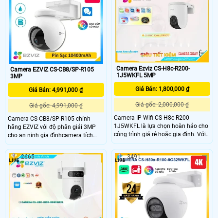
Camera Ezviz CS-H8c-R200-
Camera EZVIZ CS-CB8/SP-R105
1J5WKFL 5MP
3MP
Giá Bán: 1,800,000 ₫
Giá Bán: 4,991,000 ₫
Giá gốc: 2,000,000 ₫
Giá gốc: 4,991,000 ₫
Camera IP Wifi CS-H8c-R200-
Camera CS-CB8/SP-R105 chính
1J5WKFL là lựa chọn hoàn hảo cho
hãng EZVIZ với độ phân giải 3MP
công trình giá rẻ hoặc gia đình. Với
cho an ninh gia đìnhcamera tích
độ phân giải sắc nét lên đến 5.0
hợp tấm pin 10400mAh, hoạt động
megapixel, bạn sẽ có cơ hội quan
tới 210 ngày, hỗ trợ quay 340°
2665
3491
sát mọi chi tiết một cách rõ ràng.
ngang và 65° dọc, cùng tính năng
Đặc biệt, tính năng Full Color cho
phát hiện chuyển động thông minh.
phép xem ban đêm như ban ngày
Với khả năng đàm thoại hai chiều,
trong khoảng cách 20m, tiết kiệm và
khe thẻ nhớ 256GB, hồng ngoại 15m
thuận tiện hơn
và chuẩn IP65, đây là giải pháp
toàn diện cho mọi nhu cầu giám sát