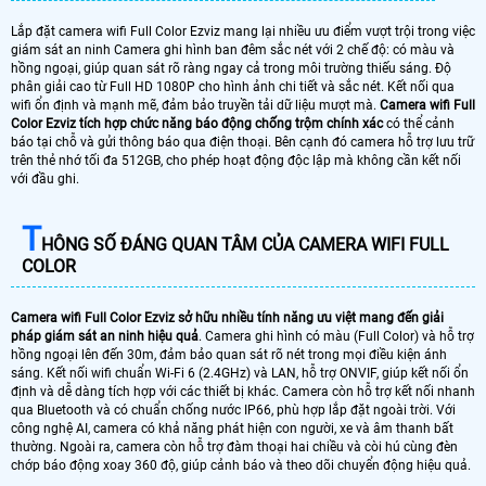
Lắp đặt camera wifi Full Color Ezviz mang lại nhiều ưu điểm vượt trội trong việc
giám sát an ninh Camera ghi hình ban đêm sắc nét với 2 chế độ: có màu và
hồng ngoại, giúp quan sát rõ ràng ngay cả trong môi trường thiếu sáng. Độ
phân giải cao từ Full HD 1080P cho hình ảnh chi tiết và sắc nét. Kết nối qua
wifi ổn định và mạnh mẽ, đảm bảo truyền tải dữ liệu mượt mà.
Camera wifi Full
Color Ezviz tích hợp chức năng báo động chống trộm chính xác
có thể cảnh
báo tại chỗ và gửi thông báo qua điện thoại. Bên cạnh đó camera hỗ trợ lưu trữ
trên thẻ nhớ tối đa 512GB, cho phép hoạt động độc lập mà không cần kết nối
với đầu ghi.
T
HÔNG SỐ ĐÁNG QUAN TÂM CỦA CAMERA WIFI FULL
COLOR
Camera wifi Full Color Ezviz sở hữu nhiều tính năng ưu việt mang đến giải
pháp giám sát an ninh hiệu quả
. Camera ghi hình có màu (Full Color) và hỗ trợ
hồng ngoại lên đến 30m, đảm bảo quan sát rõ nét trong mọi điều kiện ánh
sáng. Kết nối wifi chuẩn Wi-Fi 6 (2.4GHz) và LAN, hỗ trợ ONVIF, giúp kết nối ổn
định và dễ dàng tích hợp với các thiết bị khác. Camera còn hỗ trợ kết nối nhanh
qua Bluetooth và có chuẩn chống nước IP66, phù hợp lắp đặt ngoài trời. Với
công nghệ AI, camera có khả năng phát hiện con người, xe và âm thanh bất
thường. Ngoài ra, camera còn hỗ trợ đàm thoại hai chiều và còi hú cùng đèn
chớp báo động xoay 360 độ, giúp cảnh báo và theo dõi chuyển động hiệu quả.