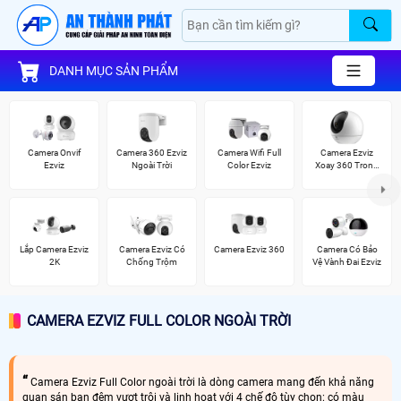
DANH MỤC SẢN PHẨM
Camera Onvif
Camera 360 Ezviz
Camera Wifi Full
Camera Ezviz
Ezviz
Ngoài Trời
Color Ezviz
Xoay 360 Trong
Nhà
Lắp Camera Ezviz
Camera Ezviz Có
Camera Ezviz 360
Camera Có Bảo
2K
Chống Trộm
Vệ Vành Đai Ezviz
CAMERA EZVIZ FULL COLOR NGOÀI TRỜI
Camera Ezviz Full Color ngoài trời là dòng camera mang đến khả năng
quan sán ban đêm vượt trội và linh hoạt với 4 chế độ tùy chọn: có màu