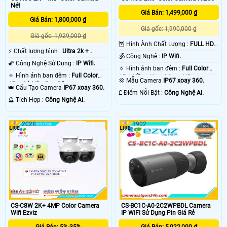
Nét
Giá Bán: 1,499,000 ₫
Giá Bán: 1,800,000 ₫
Giá gốc: 1,990,000 ₫
Giá gốc: 1,929,000 ₫
🦉 Hình Ành Chất Lượng :
FULL HD
️⚡ Chất lượng hình :
Ultra 2k + .
1080P .
🕉️ Công Nghệ :
IP Wifi.
🌠 Công Nghệ Sử Dụng :
IP Wifi.
🔅 Hình ảnh ban đêm :
Full Color
🔅 Hình ảnh ban đêm :
Full Color
15m Hồng Ngoại Smart IR.
💢 Mẫu Camera
IP67 xoay 360.
15m Có Màu Ban Ðêm.
👑 Cấu Tạo Camera
IP67 xoay 360.
️₤ Điểm Nỗi Bật :
Công Nghệ AI.
️🔮 Tích Hợp :
Công Nghệ AI.
2028
3902
CS-C8W 2K+ 4MP Color Camera
CS-BC1C-A0-2C2WPBDL Camera
Wifi Ezviz
IP WIFI Sử Dụng Pin Giá Rẻ
Giá Bán: 5%-35%
Giá Bán: 5,022,000 ₫