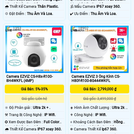
15m Có Màu Ban Ðêm.
20m Có Màu Ban Ðêm.
🌧️ Thiết Kế Camera
Thân Plastic.
🕉️ Mẫu Camera
IP67 xoay 360.
️💠 Đặt Điểm :
Thu Âm Và Loa.
️✔️ Ưu Điểm :
Thu Âm Và Loa.
1353
18902
Camera EZVIZ CS-H8x-R100-
Camera EZVIZ 3 Ống Kính CS-
8H4WKFL (4MP)
H80f-R100-8G444WKFL
Giá Bán: 5%-35%
Giá Bán: 2,799,000 ₫
Giá gốc: Liên hệ
Giá gốc: 3,499,000 ₫
🔆 Độ Phân giải :
Ultra 2k + .
☀️ Hình Ành Chất Lượng :
Ultra 2k +
.
⚒ Trang Bị Công Nghệ :
IP Wifi.
⚜️ Công Nghệ :
IP Wifi.
✪ Xem Được Ban Đêm :
Full Color
⭐ Khoảng Cách Ban Đêm :
Hồng
30m Có Màu Ban Ðêm.
Ngoại 30m Có Màu Ban Ðêm.
🌧️ Thiết Kế Camera
IP67 xoay 360.
❄ Camera Thiết Kế
Ip67 360.