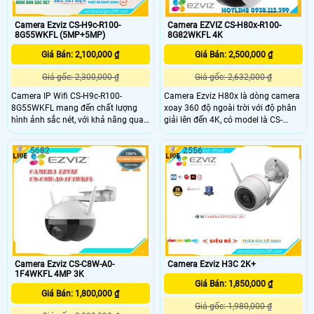
Camera Ezviz CS-H9c-R100-
Camera EZVIZ CS-H80x-R100-
8G55WKFL (5MP+5MP)
8G82WKFL 4K
Giá Bán: 2,100,000 ₫
Giá Bán: 2,500,000 ₫
Giá gốc: 2,300,000 ₫
Giá gốc: 2,632,000 ₫
Camera IP Wifi CS-H9c-R100-
Camera Ezviz H80x là dòng camera
8G55WKFL mang đến chất lượng
xoay 360 độ ngoài trời với độ phân
hình ảnh sắc nét, với khả năng quan
giải lên đến 4K, có model là CS-
sát ban đêm full color tới 30m,
H80x-R100-8G82WKFL. Được thiết
giống như ban ngày.Sử dụng công
kế đặc biệt để quan sát ban đêm
5682
2556
nghệ IP Wifi, không ảnh hưởng đến
trong điều kiện ánh sáng cực yếu
chất lượng hình ảnh. Trang bị cân
hoặc tối hoàn toàn. Với khả năng
bằng ánh sáng BLC, giúp cho hình
quay đêm siêu nhạy sáng và khẩu
ảnh luôn sáng rõ dù ở bất kỳ điều
độ F1
kiện ánh sáng nào
Camera Ezviz CS-C8W-A0-
Camera Ezviz H3C 2K+
1F4WKFL 4MP 3K
Giá Bán: 1,850,000 ₫
Giá Bán: 1,800,000 ₫
Giá gốc: 1,980,000 ₫