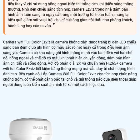
tiến thay vì chỉ sử dụng hồng ngoại hiển thị trắng đen khi thiếu sáng thông
thường. Nhờ đèn chiếu sáng tích hợp, camera Ezviz trong nhà đảm bảo
hình ảnh luôn sáng rõ ngay cả trong môi trường tối hoàn toàn, mang lại
hiệu quả giám sát vượt trội cho các không gian nội thất như phòng khách,
hành lang hay cửa ra vào.
Camera wifi Full Color Ezviz là camera không dây được trang bị đèn LED chiếu
sáng ban đêm giúp ghi hình có màu sắc rõ nét ngay cả trong điều kiện ánh
sáng yếu Camera có khả năng ghi hình thông minh vào ban đêm với hai chế
độ hồng ngoại và chế độ có màu khi phát hiện chuyển động, đảm bảo hình
ảnh chi tiết và sống động. Với độ phân giải 2K và chuẩn nén H.265+ camera
wifi full Color Ezviz tiết kiệm băng thông mạng mà vẫn duy trì chất lượng hình
ảnh cao. Bên cạnh đó, Lắp Camera Wifi Full Color Ezviz còn tích hợp chức năng
chống trộm, có thể phát cảnh báo tại chỗ và gửi thông báo qua điện thoại giúp
người dùng luôn kiểm soát an ninh từ xa một cách hiệu quả.