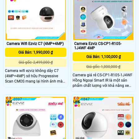
Camera Wifi Ezviz C7 (4MP+4MP)
Camera Ezviz CS-CP1-R105-
1J4WF 4MP
Giá Bán: 1,990,000 ₫
Giá Bán: 1,100,000 ₫
Giá gốc: 2,499,000 ₫
Giá gốc: 1,300,000 ₫
Camera wifi ezviz không dây C7
Camera giá rẻ CS-CP1-R105-1J4WF
(4MP+4MP) sở hữu Progressive
Hồng Ngoại Smart IR là một sản
Scan CMOS mang lại hình ảnh màu
phẩm chất lượng với khả năng xem
sắc đẹp hơn với tính năng phát hiện
ban đêm tốt nhờ công nghệ hồng
chuyển động thông minh camera
ngoại và khoảng cách lên đến 10m.
này có khả năng nhận diện hình
2037
1847
Với khả năng lắp đặt camera ở
dáng người vào ban đêm với hồng
những vị trí không gian rộng nhờ
ngoại 10m sự tích hợp của micro và
khả năng xoay 360 độ. Công nghệ
loa màu sắc sáng đẹp 4.0 MP
hình ảnh IP Wifi giúp xử lý hình ảnh
sáng đẹp