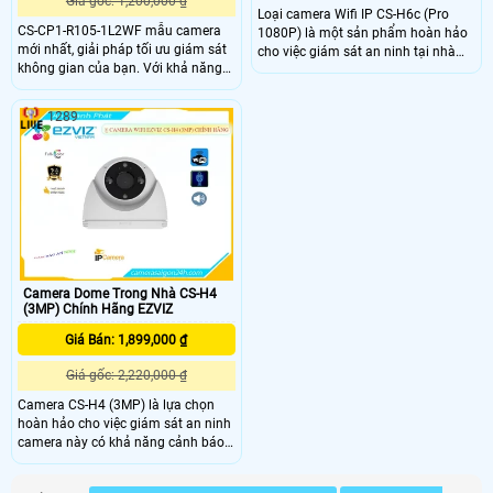
Giá gốc: 1,200,000 ₫
Loại camera Wifi IP CS-H6c (Pro
CS-CP1-R105-1L2WF mẫu camera
1080P) là một sản phẩm hoàn hảo
mới nhất, giải pháp tối ưu giám sát
cho việc giám sát an ninh tại nhà
không gian của bạn. Với khả năng
hoặc văn phòng. Với hình ảnh sắc
xoay vòng, máy ảnh thông minh
nét nhờ chip CMOS chất lượng cao,
này theo dõi hiệu quả mỗi không
loại camera này cho phép thu hình
1289
gian của ngôi nhà dọc theo các
nhiều màu sắc, giúp bạn quan sát
tuyến tuần tra độc đáo. Với một nút
mọi chi tiết một cách rõ ràng. Đáng
vật lý sáng tạo, CS-CP1-R105-
chú ý, camera hỗ trợ giám sát sắc
1L2WF đảm bảo kết nối liên tục và
nét lên đến 2
đáng tin cậy giữa bạn và gia đình
bạn
Camera Dome Trong Nhà CS-H4
(3MP) Chính Hãng EZVIZ
Giá Bán: 1,899,000 ₫
Giá gốc: 2,220,000 ₫
Camera CS-H4 (3MP) là lựa chọn
hoàn hảo cho việc giám sát an ninh
camera này có khả năng cảnh báo
phát hiện người và truyền tải thông
tin qua wifi, thiết kế không dây tiện