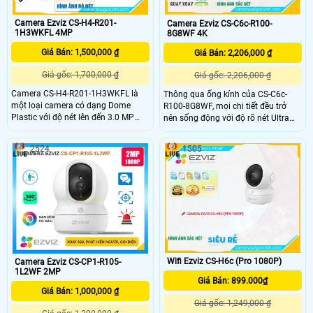
Camera Ezviz CS-H4-R201-
Camera Ezviz CS-C6c-R100-
1H3WKFL 4MP
8G8WF 4K
Giá Bán: 1,500,000 ₫
Giá Bán: 2,206,000 ₫
Giá gốc: 1,700,000 ₫
Giá gốc: 2,206,000 ₫
Camera CS-H4-R201-1H3WKFL là
Thông qua ống kính của CS-C6c-
một loại camera có dạng Dome
R100-8G8WF, mọi chi tiết đều trở
Plastic với độ nét lên đến 3.0 MP
nên sống động với độ rõ nét Ultra
cho hình ảnh rõ nét. Camera cũng
HD từ ngày đến đêm, trong khi
cho phép giám sát trong màu sắc
phạm vi bao phủ 360° của nó đảm
2524
1505
giúp hiển thị hình ảnh chất lượng tốt
bảo không bỏ sót góc nào. Camera
dù trong điều kiện ánh sáng yếu Đây
là người giám hộ thông minh của
là một lựa chọn tuyệt vời cho việc
bạn, sẽ thông báo cho bạn những
an ninh và giám sát trong văn
hoạt động quan trọng và những
phòng hoặc các khu vực khác
khoảnh khắc đáng nhớ.
Wifi Ezviz CS-H6c (Pro 1080P)
Camera Ezviz CS-CP1-R105-
1L2WF 2MP
Giá Bán: 899.000₫
Giá Bán: 1,000,000 ₫
Giá gốc: 1,249,000 ₫