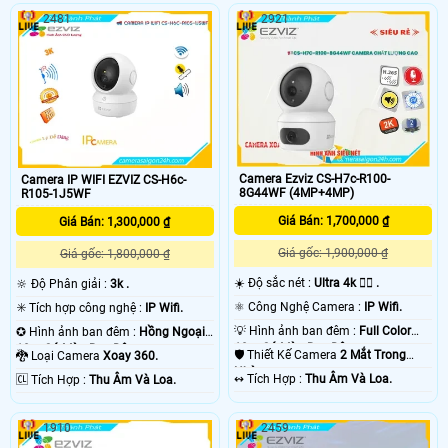
2481
2921
Camera Ezviz CS-H7c-R100-
Camera IP WIFI EZVIZ CS-H6c-
8G44WF (4MP+4MP)
R105-1J5WF
Giá Bán: 1,700,000 ₫
Giá Bán: 1,300,000 ₫
Giá gốc: 1,900,000 ₫
Giá gốc: 1,800,000 ₫
☀️ Độ sắc nét :
Ultra 4k 👍🏾 .
🔆 Độ Phân giải :
3k .
⚛️ Công Nghệ Camera :
IP Wifi.
✳️ Tích hợp công nghệ :
IP Wifi.
💡 Hình ảnh ban đêm :
Full Color
✪ Hình ảnh ban đêm :
Hồng Ngoại
10m Có Màu Ban Ðêm.
10m Có Màu Ban Ðêm.
🛡 Thiết Kế Camera
2 Mắt Trong
🐉️ Loại Camera
Xoay 360.
Nhà.
️↭ Tích Hợp :
Thu Âm Và Loa.
️🆑 Tích Hợp :
Thu Âm Và Loa.
1910
2459