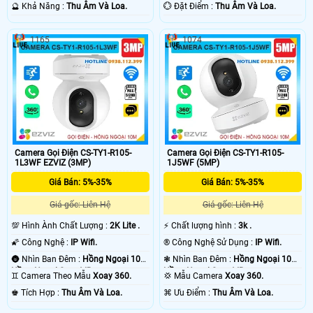
Nhà.
️🔮 Khả Năng :
Thu Âm Và Loa.
️💮 Đặt Điểm :
Thu Âm Và Loa.
1165
1074
Camera Gọi Điện CS-TY1-R105-
Camera Gọi Điện CS-TY1-R105-
1L3WF EZVIZ (3MP)
1J5WF (5MP)
Giá Bán: 5%-35%
Giá Bán: 5%-35%
Giá gốc: Liên Hệ
Giá gốc: Liên Hệ
💯 Hình Ành Chất Lượng :
2K Lite .
️⚡ Chất lượng hình :
3k .
🌠 Công Nghệ :
IP Wifi.
®️ Công Nghệ Sử Dụng :
IP Wifi.
🌚 Nhìn Ban Đêm :
Hồng Ngoại 10m
❃ Nhìn Ban Đêm :
Hồng Ngoại 10m
Hồng Ngoại Smart IR.
Hồng Ngoại Smart IR.
♊ Camera Theo Mẫu
Xoay 360.
💢 Mẫu Camera
Xoay 360.
️♚ Tích Hợp :
Thu Âm Và Loa.
️⌘ Ưu Điểm :
Thu Âm Và Loa.