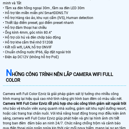
minh và Tắt
• Tầm xa đèn hồng ngoại 30m , tầm xa đèn LED 30m
• Hỗ trợ tên miền miễn phí SmartDDNS.TV
• Hỗ trợ Hàng rào ảo, khu vực cấm (IVS), Human detection
• Thiết lập điểm preset, gọi điểm preset nhanh
• Hỗ trợ đàm thoại hai chiều
• Ống kính 4mm, góc nhìn 80.4°
• Hỗ trợ còi hú và đèn chớp báo động
• Hỗ trợ khe cắm thẻ nhớ 512GB
• Kết nối wifi, LAN, hỗ trợ ONVIF
• Chuẩn chống nước IP66, lắp đặt ngoài trời
• Điện áp DC12V (không hỗ trợ PoE)
N
HỮNG CÔNG TRÌNH NÊN LẮP CAMERA WIFI FULL
COLOR
Camera wifi Full Color Ezviz là giải pháp giám sát lý tưởng cho nhiều công
trình mang lại hiệu quả cao nhờ tính năng ghi hình ban đêm có màu sắc nét.
Camera Wifi Full Color Ezviz rất phù hợp cho các công trình giám sát ngoài trời
như bảo vệ khuôn viên xung quanh nhà xưởng, giám sát khu nghỉ dưỡng resort,
hoặc các trang trại chăn nuôi. Với khả năng hoạt động trong mọi điều kiện ánh
sáng, camera wifi Full Color Ezviz giúp phát hiện và ghi lại hình ảnh chi tiết
trong ban đêm đảm bảo an ninh 24/7. Chức năng chống trộm và cảnh báo
qua điện thoại giúp ngăn ngừa kịp thời các mối nguy hiểm, mang lại sự an tâm