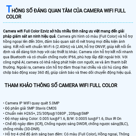
T
HÔNG SỐ ĐÁNG QUAN TÂM CỦA CAMERA WIFI FULL
COLOR
Camera wifi Full Color Ezviz sở hữu nhiều tính năng ưu việt mang đến giải
pháp giám sát an ninh hiệu quả
. Camera ghi hình có màu (Full Color) và hỗ trợ
hồng ngoại lên đến 30m, đảm bảo quan sát rõ nét trong mọi điều kiện ánh
sáng. Kết nối wifi chuẩn Wi-Fi 6 (2.4GHz) và LAN, hỗ trợ ONVIF, giúp kết nối ổn
định và dễ dàng tích hợp với các thiết bị khác. Camera còn hỗ trợ kết nối nhanh
qua Bluetooth và có chuẩn chống nước IP66, phù hợp lắp đặt ngoài trời. Với
công nghệ AI, camera có khả năng phát hiện con người, xe và âm thanh bất
thường. Ngoài ra, camera còn hỗ trợ đàm thoại hai chiều và còi hú cùng đèn
chớp báo động xoay 360 độ, giúp cảnh báo và theo dõi chuyển động hiệu quả.
THAM KHẢO THÔNG SỐ CAMERA WIFI FULL COLOR
• Camera IP WIFI quay quét 5.0MP
• Độ phân giải 5MP Stavis CMOS
• Chuẩn nén H265+, 25/30fps@1080P , 20fps@5MP
• Độ nhạy sáng Color: 0.005 lux@F1.6, B/W: 0.0005 lux@F1.6, 0lux IR On
• Chế độ ngày đêm (ICR), Chống ngược sáng DWDR, chống ngược sáng(BLC),
chống nhiễu (3D-DNR).
• Hỗ trợ 4 chế độ ánh sáng ban đêm: Có màu (Full Color), Hồng ngoại, Thông