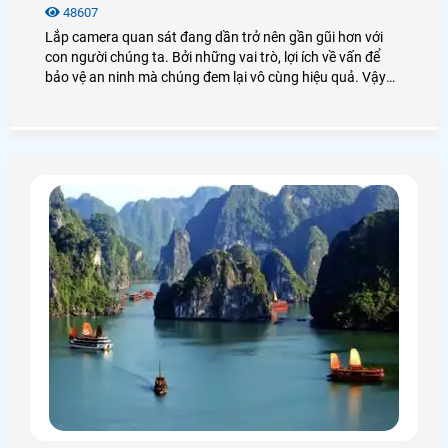
48607
Lắp camera quan sát đang dần trở nên gần gũi hơn với
con người chúng ta. Bởi những vai trò, lợi ích về vấn để
bảo vệ an ninh mà chúng đem lại vô cùng hiệu quả. Vậy
giá lắp camera quan sát bao nhiêu? Lắp camera quan sát
ở đâu uy tín? Chúng ta cùng nhau xem qua bài viết dưới
đây nhé!