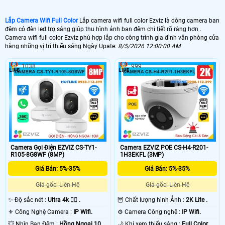
Lắp Camera Wifi Full Color
Lắp camera wifi full color Ezviz là dòng camera ban
đêm có đèn led trợ sáng giúp thu hình ảnh ban đêm chi tiết rõ ràng hơn .
Camera wifi full color Ezviz phù hợp lắp cho công trình gia đình văn phòng cửa
hàng những vị trí thiếu sáng Ngày Upate:
8/5/2026 12:00:00 AM
1038
999
Camera Gọi Điện EZVIZ CS-TY1-
Camera EZVIZ POE CS-H4-R201-
R105-8G8WF (8MP)
1H3EKFL (3MP)
Giá Bán: 5%-35%
Giá Bán: 5%-35%
Giá gốc: Liên Hệ
Giá gốc: Liên Hệ
✨ Độ sắc nét :
Ultra 4k 👍🏾 .
🦉 Chất lượng hình Ảnh :
2K Lite .
⚜️ Công Nghệ Camera :
IP Wifi.
⚙ Camera Công nghệ :
IP Wifi.
💥 Nhìn Ban Đêm :
Hồng Ngoại 10m
🌙 Khi xem thiếu sáng :
Full Color