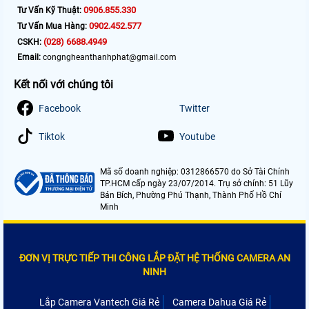
0906.855.330
Tư Vấn Kỹ Thuật:
0902.452.577
Tư Vấn Mua Hàng:
(028) 6688.4949
CSKH:
Email:
congngheanthanhphat@gmail.com
Kết nối với chúng tôi
Facebook
Twitter
Tiktok
Youtube
Mã số doanh nghiệp: 0312866570 do Sở Tài Chính
TP.HCM cấp ngày 23/07/2014. Trụ sở chính: 51 Lũy
Bán Bích, Phường Phú Thạnh, Thành Phố Hồ Chí
Minh
ĐƠN VỊ TRỰC TIẾP THI CÔNG LẮP ĐẶT HỆ THỐNG CAMERA AN
NINH
Lắp Camera Vantech Giá Rẻ
Camera Dahua Giá Rẻ