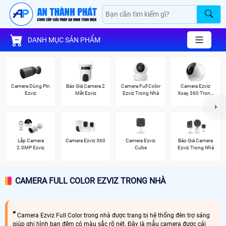
DANH MỤC SẢN PHẨM
Camera Dùng Pin
Báo Giá Camera 2
Camera Full Color
Camera Ezviz
Ezviz
Mắt Ezviz
Ezviz Trong Nhà
Xoay 360 Trong
Nhà
Lắp Camera
Camera Ezviz 360
Camera Ezviz
Báo Giá Camera
2.0MP Ezviz
Cube
Ezviz Trong Nhà
CAMERA FULL COLOR EZVIZ TRONG NHÀ
Camera Ezviz Full Color trong nhà được trang bị hệ thống đèn trợ sáng
giúp ghi hình ban đêm có màu sắc rõ nét. Đây là mẫu camera được cải