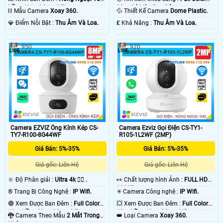
Hồng Ngoại Smart IR.
20m Có Màu Ban Ðêm.
⛓ Mẫu Camera
Xoay 360.
💦 Thiết Kế Camera
Dome Plastic.
️💎 Điểm Nỗi Bật :
Thu Âm Và Loa.
️₤ Khả Năng :
Thu Âm Và Loa.
950
920
Camera EZVIZ Ống Kính Kép CS-
Camera Ezviz Gọi Điện CS-TY1-
TY7-R100-8G44WF
R105-1L2WF (2MP)
Giá Bán: 5%-35%
Giá Bán: 5%-35%
Giá gốc: Liên Hệ
Giá gốc: Liên Hệ
🔆 Độ Phân giải :
Ultra 4k 👍🏾 .
️👀 Chất lượng hình Ảnh :
FULL HD
1080P .
®️ Trang Bị Công Nghệ :
IP Wifi.
✳️ Camera Công nghệ :
IP Wifi.
🔴 Xem Được Ban Đêm :
Full Color
💥 Xem Được Ban Đêm :
Full Color
10m Hồng Ngoại Smart IR.
10m Hồng Ngoại Smart IR.
🐉️ Camera Theo Mẫu
2 Mắt Trong
👑 Loại Camera
Xoay 360.