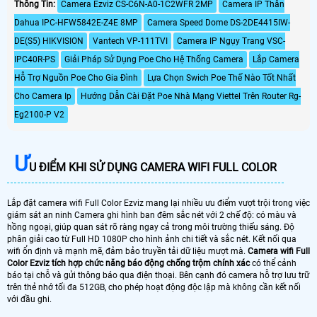
lợi với micro và loa tích hợp để đàm
Thông Tin:
Camera Ezviz CS-C6N-A0-1C2WFR 2MP
Camera IP Thân
thoại mọi lúc camera chụp hình
Dahua IPC-HFW5842E-Z4E 8MP
Camera Speed Dome DS-2DE4415IW-
màu đẹp xem ban đêm Full Color
trong khoảng cách 30m.
DE(S5) HIKVISION
Vantech VP-111TVI
Camera IP Ngụy Trang VSC-
IPC40R-PS
Giải Pháp Sử Dụng Poe Cho Hệ Thống Camera
Lắp Camera
Hỗ Trợ Nguồn Poe Cho Gia Đình
Lựa Chọn Swich Poe Thế Nào Tốt Nhất
Cho Camera Ip
Hướng Dẫn Cài Đặt Poe Nhà Mạng Viettel Trên Router Rg-
Eg2100-P V2
Ư
U ĐIỂM KHI SỬ DỤNG CAMERA WIFI FULL COLOR
Lắp đặt camera wifi Full Color Ezviz mang lại nhiều ưu điểm vượt trội trong việc
giám sát an ninh Camera ghi hình ban đêm sắc nét với 2 chế độ: có màu và
hồng ngoại, giúp quan sát rõ ràng ngay cả trong môi trường thiếu sáng. Độ
phân giải cao từ Full HD 1080P cho hình ảnh chi tiết và sắc nét. Kết nối qua
wifi ổn định và mạnh mẽ, đảm bảo truyền tải dữ liệu mượt mà.
Camera wifi Full
Color Ezviz tích hợp chức năng báo động chống trộm chính xác
có thể cảnh
báo tại chỗ và gửi thông báo qua điện thoại. Bên cạnh đó camera hỗ trợ lưu trữ
trên thẻ nhớ tối đa 512GB, cho phép hoạt động độc lập mà không cần kết nối
với đầu ghi.