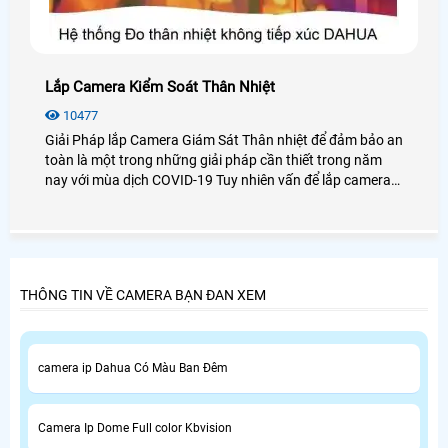
Lắp Camera Kiểm Soát Thân Nhiệt
10477
Giải Pháp lắp Camera Giám Sát Thân nhiệt để đảm bảo an
toàn là một trong những giải pháp cần thiết trong năm
nay với mùa dịch COVID-19 Tuy nhiên vấn để lắp camera
giám sát thân nhiệt hiện nay là rất tràng lan trên thị
trường sau đây An Thành Phát giới thiệ chiết về các gói
camera giám sát thân nhiệt chính hãng đảm bảo an toàn
tuyệt đối cho công ty văn phòng tòa nhà, siêu thị và bệnh
viện.
THÔNG TIN VỀ CAMERA BẠN ĐAN XEM
camera ip Dahua Có Màu Ban Đêm
Camera Ip Dome Full color Kbvision