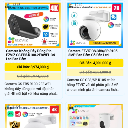
ảnh sắc nét và chi tiết Tích hợp
trang bị công nghệ phát hiện
1315
1249
công nghệ AI camera có khả năng
chuyển động, hình dạng con người,
phát hiện dáng người và phương
âm thanh bất thường và chế độ
tiện báo động khi phát hiện xâm
tuần tra. Hỗ trợ nén video H
nhập Thiết kế bền bỉ chống nước
IP65 phù hợp lắp đặt trong mọi điều
kiện thời tiết.
Camera Không Dây Dùng Pin
Camera EZVIZ CS-CB8/SP-R105
EZVIZ CS-EB5-R100-2F8WFL Có
3MP Ban Đêm Có Đèn Led
Led Ban Đêm
Giá Bán: 4,991,000 ₫
Giá Bán: 3,974,000 ₫
Giá gốc: 4,991,000 ₫
Giá gốc: 3,974,000 ₫
Camera CS-CB8/SP-R105 chính
Camera CS-EB5-R100-2F8WFL
hãng EZVIZ với độ phân giải 3MP
không dây dùng pin với độ phân
cho an ninh gia đìnhcamera tích
giải 4K nổi bật với khả năng phát
hợp tấm pin 10400mAh, hoạt động
hiện hình dáng người và phương
tới 210 ngày, hỗ trợ quay 340°
tiện hỗ trợ đàm thoại 2 chiều
ngang và 65° dọc, cùng tính năng
3504
2758
camera còn trang bị còi cảnh báo
phát hiện chuyển động thông minh.
và đèn chớp tăng cường an ninh khi
Với khả năng đàm thoại hai chiều,
phát hiện sự xâm nhập camera tích
khe thẻ nhớ 256GB, hồng ngoại 15m
hợp tấm pin năng lượng mặt trời và
và chuẩn IP65, đây là giải pháp
pin sạc đạt chuẩn IP65 chống nước