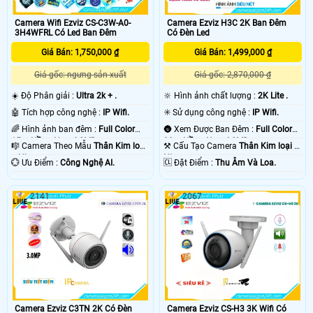
Camera Wifi Ezviz CS-C3W-A0-
Camera Ezviz H3C 2K Ban Đêm
3H4WFRL Có Led Ban Đêm
Có Đèn Led
Giá Bán: 1,750,000 ₫
Giá Bán: 1,499,000 ₫
Giá gốc: ngưng sản xuất
Giá gốc: 2,870,000 ₫
☀️ Độ Phân giải :
Ultra 2k + .
🔆 Hình ảnh chất lượng :
2K Lite .
🤖️ Tích hợp công nghệ :
IP Wifi.
✳️ Sử dụng công nghệ :
IP Wifi.
🌈 Hình ảnh ban đêm :
Full Color
🌚 Xem Được Ban Đêm :
Full Color
15m Hồng Ngoại SMD.
30m Hồng Ngoại SMD.
🎼️ Camera Theo Mẫu
Thân Kim loại
⚒ Cấu Tạo Camera
Thân Kim loại +
+ Nhựa.
Nhựa.
️💮 Ưu Điểm :
Công Nghệ AI.
️🆑 Đặt Điểm :
Thu Âm Và Loa.
2141
2067
Camera Ezviz C3TN 2K Có Đèn
Camera Ezviz CS-H3 3K Wifi Có