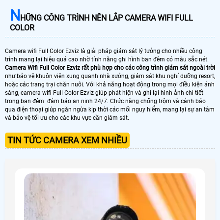
N
HỮNG CÔNG TRÌNH NÊN LẮP CAMERA WIFI FULL
COLOR
Camera wifi Full Color Ezviz là giải pháp giám sát lý tưởng cho nhiều công
trình mang lại hiệu quả cao nhờ tính năng ghi hình ban đêm có màu sắc nét.
Camera Wifi Full Color Ezviz rất phù hợp cho các công trình giám sát ngoài trời
như bảo vệ khuôn viên xung quanh nhà xưởng, giám sát khu nghỉ dưỡng resort,
hoặc các trang trại chăn nuôi. Với khả năng hoạt động trong mọi điều kiện ánh
sáng, camera wifi Full Color Ezviz giúp phát hiện và ghi lại hình ảnh chi tiết
trong ban đêm đảm bảo an ninh 24/7. Chức năng chống trộm và cảnh báo
qua điện thoại giúp ngăn ngừa kịp thời các mối nguy hiểm, mang lại sự an tâm
và bảo vệ tối ưu cho các khu vực cần giám sát.
TIN TỨC CAMERA XEM NHIỀU