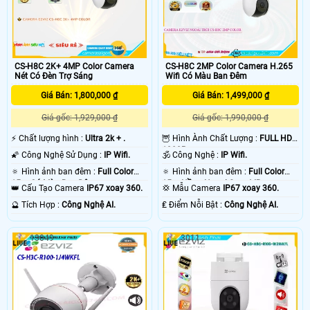
CS-H8C 2K+ 4MP Color Camera
CS-H8C 2MP Color Camera H.265
Nét Có Đèn Trợ Sáng
Wifi Có Màu Ban Đêm
Giá Bán: 1,800,000 ₫
Giá Bán: 1,499,000 ₫
Giá gốc: 1,929,000 ₫
Giá gốc: 1,990,000 ₫
️⚡ Chất lượng hình :
Ultra 2k + .
🦉 Hình Ành Chất Lượng :
FULL HD
1080P .
🌠 Công Nghệ Sử Dụng :
IP Wifi.
🕉️ Công Nghệ :
IP Wifi.
🔅 Hình ảnh ban đêm :
Full Color
🔅 Hình ảnh ban đêm :
Full Color
15m Có Màu Ban Ðêm.
15m Hồng Ngoại Smart IR.
👑 Cấu Tạo Camera
IP67 xoay 360.
💢 Mẫu Camera
IP67 xoay 360.
️🔮 Tích Hợp :
Công Nghệ AI.
️₤ Điểm Nỗi Bật :
Công Nghệ AI.
13049
3011