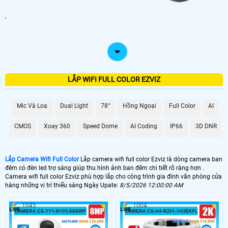
'
LẮP WIFI FULL COLOR EZVIZ
Mic Và Loa
Dual Light
78°
Hồng Ngoại
Full Color
AI
CMOS
Xoay 360
Speed Dome
AI Coding
IP66
3D DNR
Lắp Camera Wifi Full Color
Lắp camera wifi full color Ezviz là dòng camera ban
đêm có đèn led trợ sáng giúp thu hình ảnh ban đêm chi tiết rõ ràng hơn .
Camera wifi full color Ezviz phù hợp lắp cho công trình gia đình văn phòng cửa
hàng những vị trí thiếu sáng Ngày Upate:
8/5/2026 12:00:00 AM
1045
1004