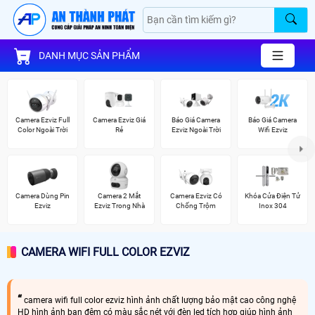
DANH MỤC SẢN PHẨM
Camera Ezviz Full
Camera Ezviz Giá
Báo Giá Camera
Báo Giá Camera
Color Ngoài Trời
Rẻ
Ezviz Ngoài Trời
Wifi Ezviz
Camera Dùng Pin
Camera 2 Mắt
Camera Ezviz Có
Khóa Cửa Điện Tử
Ezviz
Ezviz Trong Nhà
Chống Trộm
Inox 304
CAMERA WIFI FULL COLOR EZVIZ
camera wifi full color ezviz hình ảnh chất lượng bảo mật cao công nghệ
HD hình ảnh ban đêm có màu sắc nét với đèn led tích hợp giúp hình ảnh