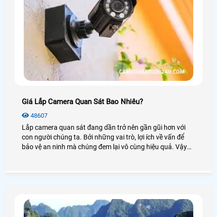
Giá Lắp Camera Quan Sát Bao Nhiêu?
48607
Lắp camera quan sát đang dần trở nên gần gũi hơn với
con người chúng ta. Bởi những vai trò, lợi ích về vấn để
bảo vệ an ninh mà chúng đem lại vô cùng hiệu quả. Vậy
giá lắp camera quan sát bao nhiêu? Lắp camera quan sát
ở đâu uy tín? Chúng ta cùng nhau xem qua bài viết dưới
đây nhé!