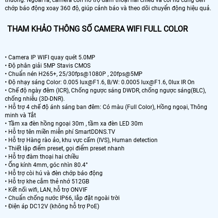
thường. Ngoài ra, camera còn hỗ trợ đàm thoại hai chiều và còi hú cùng đèn
chớp báo động xoay 360 độ, giúp cảnh báo và theo dõi chuyển động hiệu quả.
THAM KHẢO THÔNG SỐ CAMERA WIFI FULL COLOR
• Camera IP WIFI quay quét 5.0MP
• Độ phân giải 5MP Stavis CMOS
• Chuẩn nén H265+, 25/30fps@1080P , 20fps@5MP
• Độ nhạy sáng Color: 0.005 lux@F1.6, B/W: 0.0005 lux@F1.6, 0lux IR On
• Chế độ ngày đêm (ICR), Chống ngược sáng DWDR, chống ngược sáng(BLC),
chống nhiễu (3D-DNR).
• Hỗ trợ 4 chế độ ánh sáng ban đêm: Có màu (Full Color), Hồng ngoại, Thông
minh và Tắt
• Tầm xa đèn hồng ngoại 30m , tầm xa đèn LED 30m
• Hỗ trợ tên miền miễn phí SmartDDNS.TV
• Hỗ trợ Hàng rào ảo, khu vực cấm (IVS), Human detection
• Thiết lập điểm preset, gọi điểm preset nhanh
• Hỗ trợ đàm thoại hai chiều
• Ống kính 4mm, góc nhìn 80.4°
• Hỗ trợ còi hú và đèn chớp báo động
• Hỗ trợ khe cắm thẻ nhớ 512GB
• Kết nối wifi, LAN, hỗ trợ ONVIF
• Chuẩn chống nước IP66, lắp đặt ngoài trời
• Điện áp DC12V (không hỗ trợ PoE)