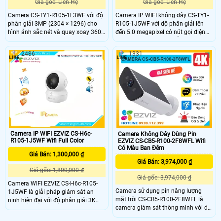
Giá gốc: Liên Hệ
Giá gốc: Liên Hệ
Camera CS-TY1-R105-1L3WF với độ
Camera IP WIFI không dây CS-TY1-
phân giải 3MP (2304 × 1296) cho
R105-1J5WF với độ phân giải lên
hình ảnh sắc nét và quay xoay 360
đến 5.0 megapixel có nút gọi điện
độ, bao quát toàn bộ không gian.
thoại chỉ cần 1 chạm dễ dàng giám
Công nghệ nén H.265 giúp tiết kiệm
sát trên điện thoại hồng ngoại tầm
2486
1331
băng thông, tích hợp AI phát hiện và
nhìn xa 10m. Camera được thiết kế
theo dõi chuyển động thông minh.
mỹ thuật cao và bắt mắt, camera có
Ngoài ra, camera hỗ trợ thẻ nhớ lên
khả năng xoay 360 độ tích họp mic
đến 512GB, đàm thoại hai chiều với
và loa đàm thoại 2 chiều, phát hiện
micro và loa tích hợp, cùng hồng
và theo dõi chuyển động thông
ngoại 10m giúp quan sát rõ ràng cả
minh camera cho hình ảnh sắc nét
trong đêm.
giá rẻ.
Camera IP WIFI EZVIZ CS-H6c-
Camera Không Dây Dùng Pin
R105-1J5WF Wifi Full Color
EZVIZ CS-CB5-R100-2F8WFL Wifi
Có Màu Ban Đêm
Giá Bán: 1,300,000 ₫
Giá Bán: 3,974,000 ₫
Giá gốc: 1,800,000 ₫
Giá gốc: 3,974,000 ₫
Camera WIFI EZVIZ CS-H6c-R105-
Camera sử dụng pin năng lượng
1J5WF là giải pháp giám sát an
mặt trời CS-CB5-R100-2F8WFL là
ninh hiện đại với độ phân giải 3K
camera giám sát thông minh với độ
sắc nét, ống kính 4mm @ F1. 6 cho
phân giải cao lên đến 8MP cho hình
góc nhìn rộng 104°. Camera được