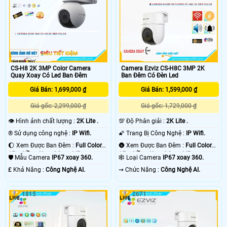
CS-H8 2K 3MP Color Camera
Camera Ezviz CS-H8C 3MP 2K
Quay Xoay Có Led Ban Đêm
Ban Đêm Có Đèn Led
Giá Bán: 1,699,000 ₫
Giá Bán: 1,599,000 ₫
Giá gốc: 2,299,000 ₫
Giá gốc: 1,729,000 ₫
👁 Hình ảnh chất lượng :
2K Lite .
💯 Độ Phân giải :
2K Lite .
®️ Sử dụng công nghệ :
IP Wifi.
🌠 Trang Bị Công Nghệ :
IP Wifi.
🌔 Xem Được Ban Đêm :
Full Color
🌚 Xem Được Ban Đêm :
Full Color
15m Hồng Ngoại Smart IR.
15m Hồng Ngoại Smart IR.
🛡 Mẫu Camera
IP67 xoay 360.
🕸️ Loại Camera
IP67 xoay 360.
️₤ Khả Năng :
Công Nghệ AI.
️⇝ Chức Năng :
Công Nghệ AI.
1815
2671