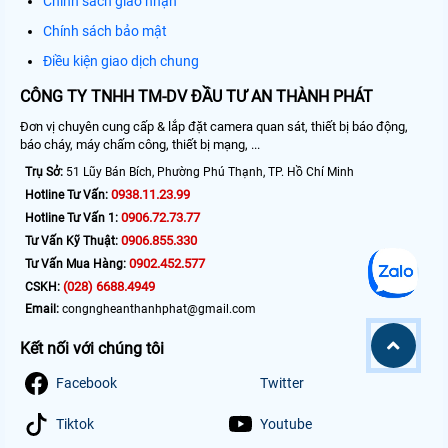
Chính sách giao nhận
Chính sách bảo mật
Điều kiện giao dịch chung
CÔNG TY TNHH TM-DV ĐẦU TƯ AN THÀNH PHÁT
Đơn vị chuyên cung cấp & lắp đặt camera quan sát, thiết bị báo động,
báo cháy, máy chấm công, thiết bị mạng, ...
Trụ Sở:
51 Lũy Bán Bích, Phường Phú Thạnh, TP. Hồ Chí Minh
0938.11.23.99
Hotline Tư Vấn:
0906.72.73.77
Hotline Tư Vấn 1:
0906.855.330
Tư Vấn Kỹ Thuật:
0902.452.577
Tư Vấn Mua Hàng:
(028) 6688.4949
CSKH:
Email:
congngheanthanhphat@gmail.com
Kết nối với chúng tôi
Facebook
Twitter
Tiktok
Youtube