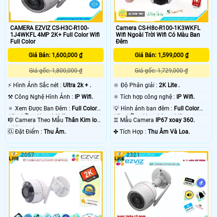
CAMERA EZVIZ CS-H3C-R100-
Camera CS-H8c-R100-1K3WKFL
1J4WKFL 4MP 2K+ Full Color Wifi
Wifi Ngoài Trời Wifi Có Màu Ban
Full Color
Đêm
Giá Bán: 1,600,000 ₫
Giá Bán: 1,599,000 ₫
Giá gốc: 1,800,000 ₫
Giá gốc: 1,729,000 ₫
️⚡ Hình Ảnh Sắc nét :
Ultra 2k + .
🔆 Độ Phân giải :
2K Lite .
⚒ Công Nghệ Hình Ảnh :
IP Wifi.
⚛️ Tích hợp công nghệ :
IP Wifi.
🔅 Xem Được Ban Đêm :
Full Color
💡 Hình ảnh ban đêm :
Full Color
15m Hồng Ngoại SMD.
15m Hồng Ngoại Smart IR.
🎼️ Camera Theo Mẫu
Thân Kim loại
♊ Mẫu Camera
IP67 xoay 360.
+ Nhựa.
️🆑 Đặt Điểm :
Thu Âm.
️✤ Tích Hợp :
Thu Âm Và Loa.
2057
2321