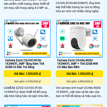
CS-H9c-R100-8H33WKFL ống kính
sản phẩm chất lượng, được thiết kế
kép thể hiện tương lai của tự động
với màu sắt trong sáng 4.0 MP và
hóa an ninh với nhiều công nghệ
có khả năng hiển thị màu sắc ban
độc đáo. Hai camera của CS-H9c-
đêm nhờ công nghệ Full Color 30m.
R100-8H33WKFL hoạt động liên kết
Với khả năng chiếu sáng như ban
8497
4783
với nhau để bảo vệ các khu vực rộng
ngày, camera này rất phù hợp để lắp
lớn, và đạt được hiệu quả tương
đặt trong nhà xưởng
đương với hệ thống nhiều camera.
Camera Ezviz CS-H3C-R100-
Camera Ezviz CS-H8c-R200-
1K3WKFL 3MP Tặng Kèm Thẻ
1K3WKFL 3MP + Thẻ 32GB Wifi
32GB Có Đèn Trợ Sáng
Có Màu Ban Đêm
Giá Bán: 1,500,000 ₫
Giá Bán: 1,500,000 ₫
Giá gốc: 1,700,000 ₫
Giá gốc: 1,800,000 ₫
CAMERA EZVIZ CS-H3C-R100-
Với camera linh hoạt CS-H8c-R200-
1K3WKFLK được thiết kế để cung
1K3WKFL, việc bảo vệ tài sản của
cấp khả năng bảo vệ ngôi nhà liên
bạn có thể dễ dàng và hiệu quả hơn
tục 24/7 theo cách thông minh.
bao giờ hết. Từ ban ngày đến ban
Hoạt động như một người bảo vệ
đêm, bạn có thể tận hưởng góc nhìn
3122
2924