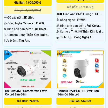
Giá Bán: 1,600,000 ₫
Giá gốc: 1,675,000 ₫
Giá gốc: 1,700,000 ₫
👁️‍🗨 Hình Ành Chất Lượng :
FULL
️👀 Độ sắc nét :
2K Lite .
HD 1080P .
👍 Công Nghệ :
IP Wifi.
👍 Công Nghệ Camera :
IP Wifi.
🌈 Hình ảnh ban đêm :
Full Color
❃ Hình ảnh ban đêm :
Full Color
15m Hồng Ngoại EXIR.
🤹 Camera Thiết Kế
Thân Kim loại +
15m Hồng Ngoại SMD.
🔩 Camera Dòng
Thân Kim loại +
Nhựa.
️ლ Tích Hợp :
Công Nghệ AI.
Nhựa.
️ƒ Ưu Điểm :
Thu Âm.
6848
1949
CS-C3W 4MP Camera Wifi Ezviz
Camera Ezviz CS-H8C 2MP Ban
Có Led Ban Đêm
Đêm Có Đèn Led
Giá Bán: 5%-35%
Giá Bán: 5%-35%