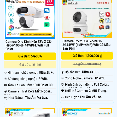
ngoài trời cho hầu hết các ngôi nhà,
rõ ràng và toàn diện của không gian
máy ảnh này hiển thị video 2K siêu
ngoại vi của mình - cho dù đó là nhà
sắc nét và tầm nhìn ban đêm đầy
của bạn hay doanh nghiệp của bạn
màu sắc, đồng thời đủ thông minh
- với hình ảnh 2K và phạm vi 360°
để phát hiện các hoạt động của con
người và cung cấp khả năng phòng
thủ chủ động
Camera Ezviz CS-H7c-R100-
Camera Ống Kính Kép EZVIZ CS-
8G44WF (4MP+4MP) Wifi Có Màu
H90-R100-8H44WKFL Wifi Full
Ban Đêm
Color
Giá Bán: 1,700,000 ₫
Giá Bán: 5%-35%
Giá gốc: 1,900,000 ₫
Giá gốc: liên hệ
☀️ Độ sắc nét :
Ultra 4k 👍🏾 .
✨ Hình ảnh chất lượng :
Ultra 2k + .
⚛️ Công Nghệ Camera :
IP Wifi.
⚛️ Sử dụng công nghệ :
IP Wifi.
💡 Hình ảnh ban đêm :
Full Color
❂ Tầm Xa Ban Đêm :
Full Color 30m
10m Có Màu Ban Ðêm.
Có Màu Ban Ðêm.
🛡 Thiết Kế Camera
2 Mắt Trong
💎 Camera Thiết Kế
2 Mắt Ngoài
Nhà.
Trời.
️↭ Tích Hợp :
Thu Âm Và Loa.
️ლ Khả Năng :
Thu Âm Và Loa.
1964
2227