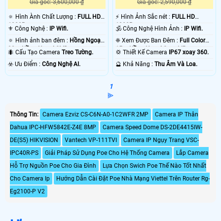
Giá gốc: 3,600,000 ₫
Giá gốc: 2,590,000 ₫
🔅 Hình Ành Chất Lượng :
FULL HD
️⚡ Hình Ảnh Sắc nét :
FULL HD
1080P .
1080P .
⚜️ Công Nghệ :
IP Wifi.
🕉️ Công Nghệ Hình Ảnh :
IP Wifi.
🔅 Hình ảnh ban đêm :
Hồng Ngoại
❈ Xem Được Ban Đêm :
Full Color
30m Hồng Ngoại SMD.
15m Hồng Ngoại Smart IR.
🐜 Cấu Tạo Camera
Treo Tường.
💢 Thiết Kế Camera
IP67 xoay 360.
️☣️ Ưu Điểm :
Công Nghệ AI.
️🔮 Khả Năng :
Thu Âm Và Loa.
1
⫸
Thông Tin:
Camera Ezviz CS-C6N-A0-1C2WFR 2MP
Camera IP Thân
Dahua IPC-HFW5842E-Z4E 8MP
Camera Speed Dome DS-2DE4415IW-
DE(S5) HIKVISION
Vantech VP-111TVI
Camera IP Ngụy Trang VSC-
IPC40R-PS
Giải Pháp Sử Dụng Poe Cho Hệ Thống Camera
Lắp Camera
Hỗ Trợ Nguồn Poe Cho Gia Đình
Lựa Chọn Swich Poe Thế Nào Tốt Nhất
Cho Camera Ip
Hướng Dẫn Cài Đặt Poe Nhà Mạng Viettel Trên Router Rg-
Eg2100-P V2