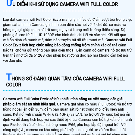
Ư
U ĐIỂM KHI SỬ DỤNG CAMERA WIFI FULL COLOR
Lắp đặt camera wifi Full Color Ezviz mang lại nhiều ưu điểm vượt trội trong việc
giám sát an ninh Camera ghi hình ban đêm sắc nét với 2 chế độ: có màu và
hồng ngoại, giúp quan sát rõ ràng ngay cả trong môi trường thiếu sáng. Độ
phân giải cao từ Full HD 1080P cho hình ảnh chi tiết và sắc nét. Kết nối qua
wifi ổn định và mạnh mẽ, đảm bảo truyền tải dữ liệu mượt mà.
Camera wifi Full
Color Ezviz tích hợp chức năng báo động chống trộm chính xác
có thể cảnh
báo tại chỗ và gửi thông báo qua điện thoại. Bên cạnh đó camera hỗ trợ lưu trữ
trên thẻ nhớ tối đa 512GB, cho phép hoạt động độc lập mà không cần kết nối
với đầu ghi.
T
HÔNG SỐ ĐÁNG QUAN TÂM CỦA CAMERA WIFI FULL
COLOR
Camera wifi Full Color Ezviz sở hữu nhiều tính năng ưu việt mang đến giải
pháp giám sát an ninh hiệu quả
. Camera ghi hình có màu (Full Color) và hỗ trợ
hồng ngoại lên đến 30m, đảm bảo quan sát rõ nét trong mọi điều kiện ánh
sáng. Kết nối wifi chuẩn Wi-Fi 6 (2.4GHz) và LAN, hỗ trợ ONVIF, giúp kết nối ổn
định và dễ dàng tích hợp với các thiết bị khác. Camera còn hỗ trợ kết nối nhanh
qua Bluetooth và có chuẩn chống nước IP66, phù hợp lắp đặt ngoài trời. Với
công nghệ AI, camera có khả năng phát hiện con người, xe và âm thanh bất