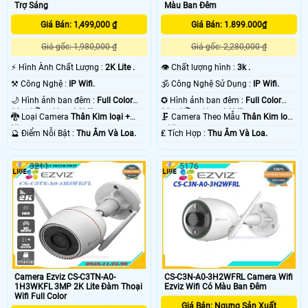
Trợ Sáng
Màu Ban Đêm
Giá Bán: 1,499,000 ₫
Giá Bán: 1.899.000₫
Giá gốc: 1,980,000 ₫
Giá gốc: 2,280,000 ₫
️⚡ Hình Ành Chất Lượng :
2K Lite .
👁 Chất lượng hình :
3k .
⚒ Công Nghệ :
IP Wifi.
🕉️ Công Nghệ Sử Dụng :
IP Wifi.
🌙 Hình ảnh ban đêm :
Full Color
✪ Hình ảnh ban đêm :
Full Color
30m Hồng Ngoại SMD.
30m Hồng Ngoại SMD.
🐉️ Loại Camera
Thân Kim loại +
🗜️ Camera Theo Mẫu
Thân Kim loại
Nhựa.
+ Nhựa.
️🔮 Điểm Nỗi Bật :
Thu Âm Và Loa.
️₤ Tích Hợp :
Thu Âm Và Loa.
3211
5176
Camera Ezviz CS-C3TN-A0-
CS-C3N-A0-3H2WFRL Camera Wifi
1H3WKFL 3MP 2K Lite Đàm Thoại
Ezviz Wifi Có Màu Ban Đêm
Wifi Full Color
Giá Bán: Ngưng Sản Xuất