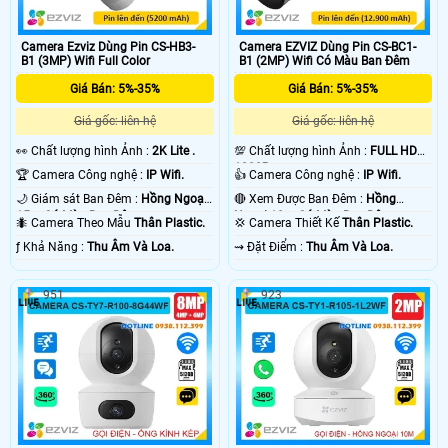
Camera Ezviz Dùng Pin CS-HB3-
Camera EZVIZ Dùng Pin CS-BC1-
B1 (3MP) Wifi Full Color
B1 (2MP) Wifi Có Màu Ban Đêm
Giá Bán: 5%-35%
Giá Bán: 5%-35%
Giá gốc: liên hệ
Giá gốc: liên hệ
️👀 Chất lượng hình Ảnh :
2K Lite .
💯 Chất lượng hình Ảnh :
FULL HD
1080P .
🏆 Camera Công nghệ :
IP Wifi.
👍 Camera Công nghệ :
IP Wifi.
🌙 Giám sát Ban Đêm :
Hồng Ngoại
🔴 Xem Được Ban Đêm :
Hồng
15m Có Màu Ban Ðêm.
Ngoại 10m Có Màu Ban Ðêm.
🐜 Camera Theo Mẫu
Thân Plastic.
💢 Camera Thiết Kế
Thân Plastic.
️ƒ Khả Năng :
Thu Âm Và Loa.
️⇝ Đặt Điểm :
Thu Âm Và Loa.
951
923