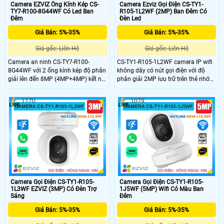
Camera EZVIZ Ống Kính Kép CS-
Camera Ezviz Gọi Điện CS-TY1-
TY7-R100-8G44WF Có Led Ban
R105-1L2WF (2MP) Ban Đêm Có
Đêm
Đèn Led
Giá Bán: 5%-35%
Giá Bán: 5%-35%
Giá gốc: Liên Hệ
Giá gốc: Liên Hệ
Camera an ninh CS-TY7-R100-
CS-TY1-R105-1L2WF camera IP wifi
8G44WF với 2 ống kính kép độ phân
không dây có nút gọi điện với độ
giải lên đến 8MP (4MP+4MP) kết nối
phân giải 2MP lưu trữ trên thẻ nhớ
wifi không dây có khe thẻ nhớ
512GB chip xử lý CMOS cho hình
512GB, chip xử lý CMOS. hồng ngoại
ảnh rõ nét hồng ngoại tầm nhìn xa
1170
1079
10m phát hiện chuyển động thông
10m hỗ trợ chức năng tự động theo
minh hình ảnh sắc nét. Camera hỗ
dõi người xâm nhập Phát hiện hình
trợ nút gọi điện thoại chỉ cần 1
dạng con người thông minh tích
chạm, 1 ống kính cố định và 1 ống
hợp mic và loa dễ dàng đàm thoại
kính quay quét được 360 độ dễ
được 2 chiều giá rẻ phù hợp lắp đặt
dàng sử dụng giá rẻ.
trong nhà.
Camera Gọi Điện CS-TY1-R105-
Camera Gọi Điện CS-TY1-R105-
1L3WF EZVIZ (3MP) Có Đèn Trợ
1J5WF (5MP) Wifi Có Màu Ban
Sáng
Đêm
Giá Bán: 5%-35%
Giá Bán: 5%-35%