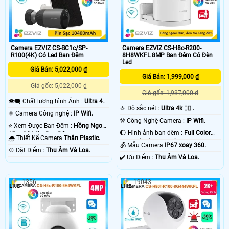
Camera EZVIZ CS-BC1c/SP-
Camera EZVIZ CS-H8c-R200-
R100(4K) Có Led Ban Đêm
8H8WKFL 8MP Ban Đêm Có Đèn
Led
Giá Bán: 5,022,000 ₫
Giá Bán: 1,999,000 ₫
Giá gốc: 5,022,000 ₫
Giá gốc: 1,987,000 ₫
👁️‍🗨 Chất lượng hình Ảnh :
Ultra 4k
🔆 Độ sắc nét :
Ultra 4k 👍🏾 .
👍🏾 .
⚛️ Camera Công nghệ :
IP Wifi.
⚒ Công Nghệ Camera :
IP Wifi.
⭐ Xem Được Ban Đêm :
Hồng Ngoại
🌔 Hình ảnh ban đêm :
Full Color
15m Có Màu Ban Ðêm.
🌧️ Thiết Kế Camera
Thân Plastic.
20m Có Màu Ban Ðêm.
🕉️ Mẫu Camera
IP67 xoay 360.
️💠 Đặt Điểm :
Thu Âm Và Loa.
️✔️ Ưu Điểm :
Thu Âm Và Loa.
1356
19043