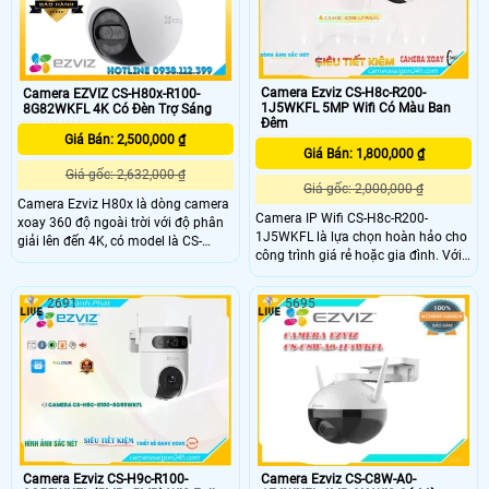
toàn diện cho mọi nhu cầu giám sát
và bụi giúp hoạt động bền bỉ trong
mọi điều kiện thời tiết.
Camera Ezviz CS-H8c-R200-
Camera EZVIZ CS-H80x-R100-
1J5WKFL 5MP Wifi Có Màu Ban
8G82WKFL 4K Có Đèn Trợ Sáng
Đêm
Giá Bán: 2,500,000 ₫
Giá Bán: 1,800,000 ₫
Giá gốc: 2,632,000 ₫
Giá gốc: 2,000,000 ₫
Camera Ezviz H80x là dòng camera
Camera IP Wifi CS-H8c-R200-
xoay 360 độ ngoài trời với độ phân
1J5WKFL là lựa chọn hoàn hảo cho
giải lên đến 4K, có model là CS-
công trình giá rẻ hoặc gia đình. Với
H80x-R100-8G82WKFL. Được thiết
độ phân giải sắc nét lên đến 5.0
kế đặc biệt để quan sát ban đêm
megapixel, bạn sẽ có cơ hội quan
trong điều kiện ánh sáng cực yếu
2691
5695
sát mọi chi tiết một cách rõ ràng.
hoặc tối hoàn toàn. Với khả năng
Đặc biệt, tính năng Full Color cho
quay đêm siêu nhạy sáng và khẩu
phép xem ban đêm như ban ngày
độ F1
trong khoảng cách 20m, tiết kiệm và
thuận tiện hơn
Camera Ezviz CS-C8W-A0-
Camera Ezviz CS-H9c-R100-