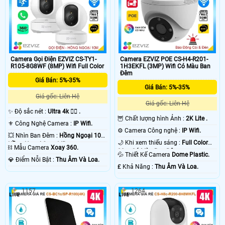
Camera Gọi Điện EZVIZ CS-TY1-
Camera EZVIZ POE CS-H4-R201-
R105-8G8WF (8MP) Wifi Full Color
1H3EKFL (3MP) Wifi Có Màu Ban
Đêm
Giá Bán: 5%-35%
Giá Bán: 5%-35%
Giá gốc: Liên Hệ
Giá gốc: Liên Hệ
✨ Độ sắc nét :
Ultra 4k 👍🏾 .
🦉 Chất lượng hình Ảnh :
2K Lite .
⚜️ Công Nghệ Camera :
IP Wifi.
⚙ Camera Công nghệ :
IP Wifi.
💥 Nhìn Ban Đêm :
Hồng Ngoại 10m
🌙 Khi xem thiếu sáng :
Full Color
Hồng Ngoại Smart IR.
⛓ Mẫu Camera
Xoay 360.
20m Có Màu Ban Ðêm.
💦 Thiết Kế Camera
Dome Plastic.
️💎 Điểm Nỗi Bật :
Thu Âm Và Loa.
️₤ Khả Năng :
Thu Âm Và Loa.
1157
1264