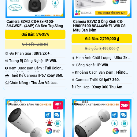
Camera EZVIZ CS-H8x-R100-
Camera EZVIZ 3 Ống Kính CS-
8H4WKFL (4MP) Có Đèn Trợ Sáng
H80f-R100-8G444WKFL Wifi Có
Màu Ban Đêm
Giá Bán: 5%-35%
Giá Bán: 2,799,000 ₫
Giá gốc: Liên hệ
Giá gốc: 3,499,000 ₫
🔆 Độ Phân giải :
Ultra 2k + .
☀️ Hình Ành Chất Lượng :
Ultra 2k +
⚒ Trang Bị Công Nghệ :
IP Wifi.
.
⚜️ Công Nghệ :
IP Wifi.
✪ Xem Được Ban Đêm :
Full Color
⭐ Khoảng Cách Ban Đêm :
Hồng
30m Có Màu Ban Ðêm.
🌧️ Thiết Kế Camera
IP67 xoay 360.
Ngoại 30m Có Màu Ban Ðêm.
❄ Camera Thiết Kế
Ip67 360.
️🆑 Chức Năng :
Thu Âm Và Loa.
️🎙 Tích Hợp :
Xoay 360 Thu Âm.
1005
1044