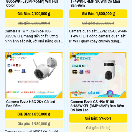
1F4WKFL 4MP 3K Wifi Có Màu
8G55WKFL (5MP+5MP) Wifi Full
Ban Đêm
Color
Giá Bán: 1,800,000 ₫
Giá Bán: 2,100,000 ₫
Giá gốc: 2,000,000 ₫
Giá gốc: 2,300,000 ₫
Camera quan sát EZVIZ CS-C8W-A0-
Camera IP Wifi CS-H9c-R100-
1F4WKFL là dòng camera quan sát
8G55WKFL mang đến chất lượng
IP WIFI quay xoay chuyên dụng.
hình ảnh sắc nét, với khả năng quan
Camera hỗ trợ dộ phâm giải 4.0
sát ban đêm full color tới 30m,
Megapixel(2K+). Camera hỗ trợ
giống như ban ngày.Sử dụng công
2559
2772
giám sát an ninh có màu ban đêm
nghệ IP Wifi, không ảnh hưởng đến
24/24 đem lại tầm nhìn rõ ràng
chất lượng hình ảnh. Trang bị cân
bằng ánh sáng BLC, giúp cho hình
ảnh luôn sáng rõ dù ở bất kỳ điều
kiện ánh sáng nào
Camera Ezviz H3C 2K+ Có Led
Camera Ezviz CS-H9c-R100-
Ban Đêm
8H33WKFL (3MP+3MP) Ban Đêm
Có Đèn Led
Giá Bán: 1,850,000 ₫
Giá Bán: 5%-35%
Giá gốc: 1,980,000 ₫
Giá gốc: liên hệ
Camera quan sát H3C2K+ là một