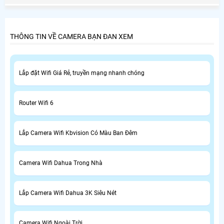
camera giám sát thân nhiệt chính hãng đảm bảo an toàn
tuyệt đối cho công ty văn phòng tòa nhà, siêu thị và bệnh
viện.
THÔNG TIN VỀ CAMERA BẠN ĐAN XEM
Lắp đặt Wifi Giá Rẻ, truyền mạng nhanh chóng
Router Wifi 6
Lắp Camera Wifi Kbvision Có Màu Ban Đêm
Camera Wifi Dahua Trong Nhà
Lắp Camera Wifi Dahua 3K Siêu Nét
Camera Wifi Ngoài Trời