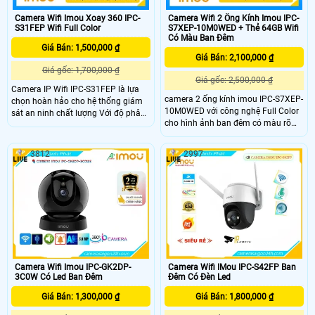
Camera Wifi Imou Xoay 360 IPC-
Camera Wifi 2 Ống Kính Imou IPC-
S31FEP Wifi Full Color
S7XEP-10M0WED + Thẻ 64GB Wifi
Có Màu Ban Đêm
Giá Bán: 1,500,000 ₫
Giá Bán: 2,100,000 ₫
Giá gốc: 1,700,000 ₫
Giá gốc: 2,500,000 ₫
Camera IP Wifi IPC-S31FEP là lựa
camera 2 ống kính imou IPC-S7XEP-
chọn hoàn hảo cho hệ thống giám
10M0WED với công nghệ Full Color
sát an ninh chất lượng Với độ phân
cho hình ảnh ban đêm có màu rõ
giải lên đến 3.0 megapixel, IPC-
nét, Camera này độ phân giải 5.0MP
S31FEP đảm bảo hình ảnh sắc nét
thiết kế IP Wifi trang bị giám sát ban
Khả năng xem được ban đêm Full
3812
2997
đêm thông minh 2 mắt tinh tế tích
Color trong khoảng cách 30m giúp
hợp micro và loa cao cấp, chống
quan sát hiệu quả ngay cả khi ánh
xâm nhập khu vực, phân biệt người.
sáng yếu và có chức năng Báo Động
Chuyển Động rất lý tưởng cho việc
lắp đặt giám sát trong gia đình, căn
hộ hoặc công trình khác
Camera Wifi Imou IPC-GK2DP-
Camera Wifi IMou IPC-S42FP Ban
3C0W Có Led Ban Đêm
Đêm Có Đèn Led
Giá Bán: 1,300,000 ₫
Giá Bán: 1,800,000 ₫