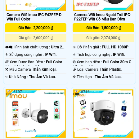
Camera Wifi Imou IPC-F42FEP-D
Camera Wifi Imou Ngoài Trời IPC-
Wifi Full Color
F22FEP Wifi Có Màu Ban Đêm
Giá Bán: 2,200,000 ₫
Giá Bán: 1,500,000 ₫
Giá gốc: 2,600,000 ₫
Giá gốc: 2,074,000 ₫
👁️‍🗨 Hình ảnh chất lượng :
Ultra 2k
🔆 Độ Phân giải :
FULL HD 1080P .
+ .
⚜️ Sử dụng công nghệ :
IP Wifi.
⚛️ Tích hợp công nghệ :
IP Wifi.
🌈 Xem Được Ban Đêm :
Full Color
✪ Xem ban đêm :
Full Color 30m Có
30m Có Màu Ban Ðêm.
Màu Ban Ðêm.
⚒ Mẫu Camera
Thân Kim loại.
🗜️ Loại Camera
Thân Plastic.
️✨ Khả Năng :
Thu Âm Và Loa.
️✤ Tích Hợp :
Thu Âm Và Loa.
6107
8716