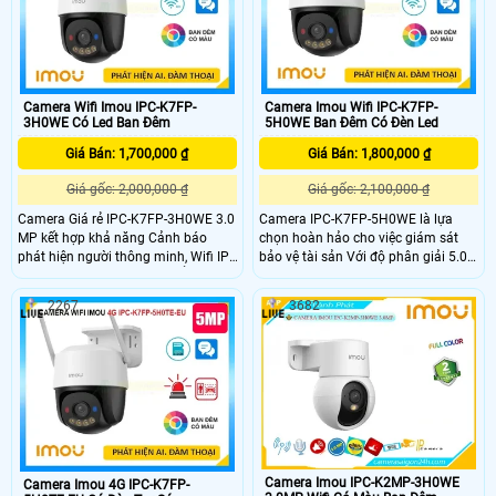
Camera Wifi Imou IPC-K7FP-
Camera Imou Wifi IPC-K7FP-
3H0WE Có Led Ban Đêm
5H0WE Ban Đêm Có Đèn Led
Giá Bán: 1,700,000 ₫
Giá Bán: 1,800,000 ₫
Giá gốc: 2,000,000 ₫
Giá gốc: 2,100,000 ₫
Camera Giá rẻ IPC-K7FP-3H0WE 3.0
Camera IPC-K7FP-5H0WE là lựa
MP kết hợp khả năng Cảnh báo
chọn hoàn hảo cho việc giám sát
phát hiện người thông minh, Wifi IP,
bảo vệ tài sản Với độ phân giải 5.0
Còi & nháy đèn khi có chuyển động,
megapixel camera không dây này
xem màu sắc Full Color 30m vào
kết hợp khả năng phát hiện chuyển
2267
3682
ban đêm, trang bị đèn trợ sáng kép,
động thông minh và phát hiện hình
loa đàm thoại tích hợp, Chống
dáng người. Đặc biệt, thiết bị này
Ngược Sáng HDR. Camera nhỏ gọn,
trang bị đèn cảnh báo xâm nhập và
xoay 360 độ, thiết kế cao cấp.
còi hú tại chỗ, giúp người dùng dễ
dàng nhận biết sự xâm nhập
Camera Imou IPC-K2MP-3H0WE
Camera Imou 4G IPC-K7FP-