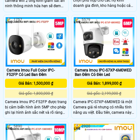
chọn phù hợp cho các hộ kinh
camera wifi 2 ống kính giám sát an
doanh gia đình, kho hàng hoặc các
ninh thông minh hứa hẹn sẽ đem
khu vực cần giám sát ngoài trời với
đến cho bạn có được trải nghiệm
yêu cầu về chất lượng hình ảnh và
thật tuyệt vời. Giúp ghi lại hình ảnh
1757
5579
tính năng thông minh giúp ghi lại
sắc nét với độ phân giải lên đến
hình ảnh rõ nét và chi tiết của khu
10MP, ngoài ra còn được tích hợp
vực giám sát tích hợp công nghệ
các chức năng công nghệ hỗ trợ cho
phát hiện chuyển động thông minh
việc giám sát đảm bảo an toàn một
giúp gửi thông báo khi có hoạt động
cách hiệu quả nhất
nghi ngờ xảy ra trong khu vực giám
sát
Camera Imou Full Color IPC-
Camera Imou IPC-S7XP-6M0WED
F52FP Có Led Ban Đêm
Ban Đêm Có Đèn Led
Giá Bán: 1,500,000 ₫
Giá Bán: 1,899,000 ₫
Giá gốc: 1,800,000 ₫
Giá gốc: 2,199,000 ₫
Camera Imou IPC-F52FP được trang
Camera IPC-S7XP-6M0WED là một
bị cảm biến hình ảnh 5MP cho phép
Camera giá rẻ nhưng có nhiều tính
ghi lại hình ảnh sắc nét và rõ ràng
năng ưu việt. Đầu tiên, camera này
ngay cả trong điều kiện ánh sáng
có khả năng thu âm và phát lại âm
yếu. Tính năng full color của camera
thanh thông qua loa tích hợp. Điều
5890
2920
cho phép bạn theo dõi trong bóng
này cho phép bạn không chỉ xem
tối với khoảng cách lên đến 30 mét
hình ảnh mà còn nghe âm thanh rõ
mà vẫn có màu ban đêm Imou IPC-
ràng