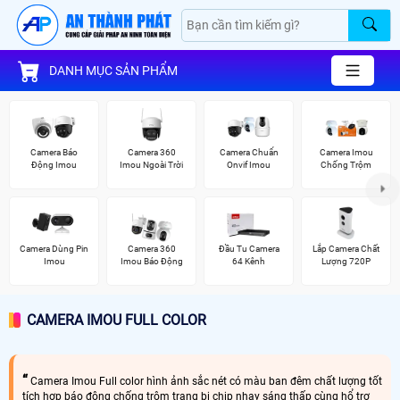
DANH MỤC SẢN PHẨM
Camera Báo
Camera 360
Camera Chuẩn
Camera Imou
Động Imou
Imou Ngoài Trời
Onvif Imou
Chống Trộm
Camera Dùng Pin
Camera 360
Đầu Tu Camera
Lắp Camera Chất
Imou
Imou Báo Động
64 Kênh
Lượng 720P
CAMERA IMOU FULL COLOR
Camera Imou Full color hình ảnh sắc nét có màu ban đêm chất lượng tốt
tích hợp báo động chống trộm trang bị chip nhạy sáng thấp cùng hổ trợ