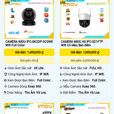
19473
12442
tâm. CAMERA IMOU IPC-F22FEP-D
các điều kiện thời tiết khác nhau.
có cảm biến 1080P và thuật toán IR
Với tính năng giám sát trực tiếp với
tiên tiến cung cấp video rõ nét cả
độ nét cao QHD 3K và các tính năng
ngày lẫn đêm. Nén H
xoay 0 ~ 355 ° & nghiêng 0 ~ 90 °
CAMERA IMOU IPC-GK2DP-3C0WE
CAMERA IMOU 4G IPC-S21FTP
Wifi Full Color
Wifi Có Màu Ban Đêm
Giá Bán: 1,400,000 ₫
Giá Bán: 1,900,000 ₫
Giá gốc: 00 ₫
Giá gốc: 2,200,000 ₫
☀️ Hình Ảnh Sắc nét :
2K Lite .
💯 Hình Ảnh Sắc nét :
FULL HD
1080P .
🏆 Công Nghệ Hình Ảnh :
IP Wifi.
👍 Công Nghệ Hình Ảnh :
IP Wifi.
✪ Xem Được Ban Đêm :
Full Color
⭐ Xem Được Ban Đêm :
Full Color
10m Có Màu Ban Ðêm.
30m Có Màu Ban Ðêm.
💢 Camera Dòng
Xoay 360.
🤹 Mẫu Camera
Xoay 360.
️🎙 Chức Năng :
Thu Âm Và Loa.
️☣️ Đặt Điểm :
Thu Âm Và Loa.
3361
2745