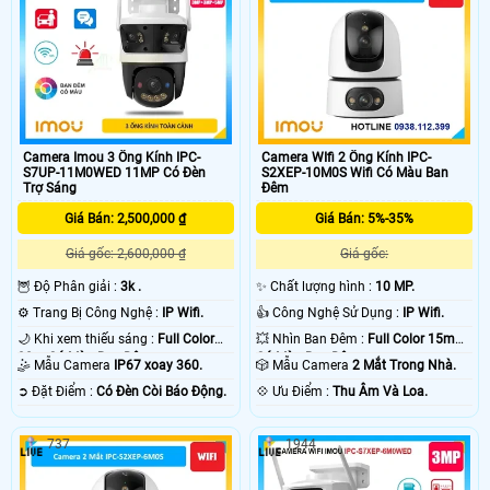
Camera Imou 3 Ống Kính IPC-
Camera WIfi 2 Ống Kính IPC-
S7UP-11M0WED 11MP Có Đèn
S2XEP-10M0S Wifi Có Màu Ban
Trợ Sáng
Đêm
Giá Bán: 2,500,000 ₫
Giá Bán: 5%-35%
Giá gốc: 2,600,000 ₫
Giá gốc:
🦉 Độ Phân giải :
3k .
✨ Chất lượng hình :
10 MP.
⚙ Trang Bị Công Nghệ :
IP Wifi.
👍 Công Nghệ Sử Dụng :
IP Wifi.
🌙 Khi xem thiếu sáng :
Full Color
💥 Nhìn Ban Đêm :
Full Color 15m
30m Có Màu Ban Ðêm.
Có Màu Ban Ðêm.
🤹 Mẫu Camera
IP67 xoay 360.
🎲 Mẫu Camera
2 Mắt Trong Nhà.
️➲ Đặt Điểm :
Có Ðèn Còi Báo Động.
️💠 Ưu Điểm :
Thu Âm Và Loa.
737
1944