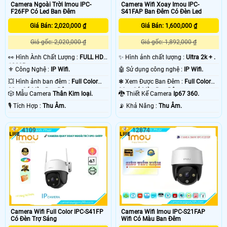
Camera Ngoài Trời Imou IPC-
Camera Wifi Xoay Imou IPC-
F26FP Có Led Ban Đêm
S41FAP Ban Đêm Có Đèn Led
Giá Bán: 2,020,000 ₫
Giá Bán: 1,600,000 ₫
Giá gốc: 2,020,000 ₫
Giá gốc: 1,892,000 ₫
️👀 Hình Ành Chất Lượng :
FULL HD
✨ Hình ảnh chất lượng :
Ultra 2k + .
1080P .
⚜️ Công Nghệ :
IP Wifi.
🤖️ Sử dụng công nghệ :
IP Wifi.
💥 Hình ảnh ban đêm :
Full Color
❃ Xem Được Ban Đêm :
Full Color
30m Có Màu Ban Ðêm.
30m Có Màu Ban Ðêm.
🎲 Mẫu Camera
Thân Kim loại.
🐉️ Thiết Kế Camera
Ip67 360.
️🎙 Tích Hợp :
Thu Âm.
️📡 Khả Năng :
Thu Âm.
4109
12874
Camera Wifi Full Color IPC-S41FP
Camera Wifi Imou IPC-S21FAP
Có Đèn Trợ Sáng
Wifi Có Màu Ban Đêm