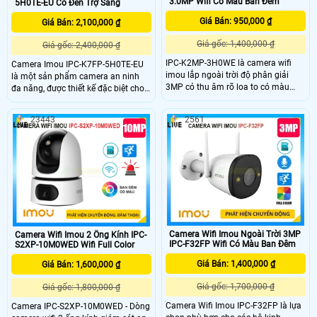
3.0MP Wifi Có Màu Ban Đêm
5H0TE-EU Có Đèn Trợ Sáng
Giá Bán: 950,000 ₫
Giá Bán: 2,100,000 ₫
Giá gốc: 1,400,000 ₫
Giá gốc: 2,400,000 ₫
IPC-K2MP-3H0WE là camera wifi
Camera Imou IPC-K7FP-5H0TE-EU
imou lắp ngoài trời độ phân giải
là một sản phẩm camera an ninh
3MP có thu âm rõ loa to có màu
đa năng, được thiết kế đặc biệt cho
ban đêm cùng chức năng xoay 360
các ứng dụng cần giám sát từ xa
kháng nước tốt trang bị hồng ngoại
trong điều kiện không có kết nối
23443
2561
10m chức năng ai thông minh phân
mạng dây Imou IPC-K7FP-5H0TE-
biệt người và vật cuyển động phù
EU hỗ trợ công nghệ hồng ngoại với
hợp lắp cổng nhà cổng công ty nhà
khả năng nhìn đêm lên đến 30 mét.
xưởng kho hàng và giám sát xe
trước cửa hàng.
Camera Wifi Imou Ngoài Trời 3MP
Camera Wifi Imou 2 Ống Kính IPC-
IPC-F32FP Wifi Có Màu Ban Đêm
S2XP-10M0WED Wifi Full Color
Giá Bán: 1,400,000 ₫
Giá Bán: 1,600,000 ₫
Giá gốc: 1,700,000 ₫
Giá gốc: 1,800,000 ₫
Camera Wifi Imou IPC-F32FP là lựa
Camera IPC-S2XP-10M0WED - Dòng