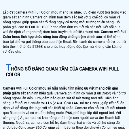
Lắp đặt camera wifi Full Color Imou mang lại nhiều ưu điểm vượt trội trong việc
giám sát an ninh Camera ghi hình ban đêm sắc nét với 2 chế độ: có màu và
hồng ngoại, giúp quan sát rõ ràng ngay cả trong môi trường thiếu sáng. Độ
phân giải cao từ Full HD 1080P cho hình ảnh chi tiết và sắc nét. Kết nối qua
wifi ổn định và mạnh mẽ, đảm bảo truyền tải dữ liệu mượt mà.
Camera wifi Full
Color Imou tích hợp chức năng báo động chống trộm chính xác
có thể cảnh
báo tại chỗ và gửi thông báo qua điện thoại. Bên cạnh đó camera hỗ trợ lưu trữ
trên thẻ nhớ tối đa 512GB, cho phép hoạt động độc lập mà không cần kết nối
với đầu ghi.
T
HÔNG SỐ ĐÁNG QUAN TÂM CỦA CAMERA WIFI FULL
COLOR
Camera wifi Full Color Imou sở hữu nhiều tính năng ưu việt mang đến giải
pháp giám sát an ninh hiệu quả
. Camera ghi hình có màu (Full Color) và hỗ trợ
hồng ngoại lên đến 30m, đảm bảo quan sát rõ nét trong mọi điều kiện ánh
sáng. Kết nối wifi chuẩn Wi-Fi 6 (2.4GHz) và LAN, hỗ trợ ONVIF, giúp kết nối ổn
định và dễ dàng tích hợp với các thiết bị khác. Camera còn hỗ trợ kết nối nhanh
qua Bluetooth và có chuẩn chống nước IP66, phù hợp lắp đặt ngoài trời. Với
công nghệ AI, camera có khả năng phát hiện con người, xe và âm thanh bất
thường. Ngoài ra, camera còn hỗ trợ đàm thoại hai chiều và còi hú cùng đèn
chớp báo động xoay 360 độ, giúp cảnh báo và theo dõi chuyển động hiệu quả.