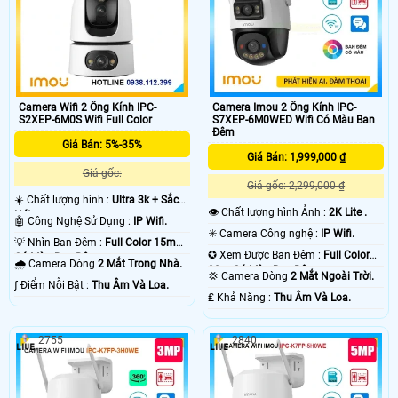
Camera Wifi 2 Ống Kính IPC-
Camera Imou 2 Ống Kính IPC-
S2XEP-6M0S Wifi Full Color
S7XEP-6M0WED Wifi Có Màu Ban
Đêm
Giá Bán: 5%-35%
Giá Bán: 1,999,000 ₫
Giá gốc:
Giá gốc: 2,299,000 ₫
☀️ Chất lượng hình :
Ultra 3k + Sắc
👁 Chất lượng hình Ảnh :
2K Lite .
Nét .
🤖️ Công Nghệ Sử Dụng :
IP Wifi.
✳️ Camera Công nghệ :
IP Wifi.
💡 Nhìn Ban Đêm :
Full Color 15m
✪ Xem Được Ban Đêm :
Full Color
Có Màu Ban Ðêm.
🌧️ Camera Dòng
2 Mắt Trong Nhà.
30m Có Màu Ban Ðêm.
💢 Camera Dòng
2 Mắt Ngoài Trời.
️ƒ Điểm Nỗi Bật :
Thu Âm Và Loa.
️₤ Khả Năng :
Thu Âm Và Loa.
2755
2840