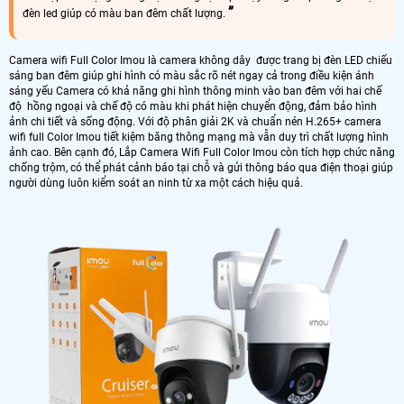
đèn led giúp có màu ban đêm chất lượng.
Camera wifi Full Color Imou là camera không dây được trang bị đèn LED chiếu
sáng ban đêm giúp ghi hình có màu sắc rõ nét ngay cả trong điều kiện ánh
sáng yếu Camera có khả năng ghi hình thông minh vào ban đêm với hai chế
độ hồng ngoại và chế độ có màu khi phát hiện chuyển động, đảm bảo hình
ảnh chi tiết và sống động. Với độ phân giải 2K và chuẩn nén H.265+ camera
wifi full Color Imou tiết kiệm băng thông mạng mà vẫn duy trì chất lượng hình
ảnh cao. Bên cạnh đó, Lắp Camera Wifi Full Color Imou còn tích hợp chức năng
chống trộm, có thể phát cảnh báo tại chỗ và gửi thông báo qua điện thoại giúp
người dùng luôn kiểm soát an ninh từ xa một cách hiệu quả.