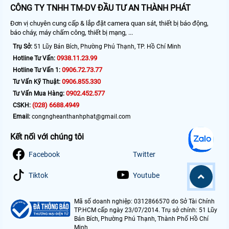
CÔNG TY TNHH TM-DV ĐẦU TƯ AN THÀNH PHÁT
Đơn vị chuyên cung cấp & lắp đặt camera quan sát, thiết bị báo động,
báo cháy, máy chấm công, thiết bị mạng, ...
Trụ Sở:
51 Lũy Bán Bích, Phường Phú Thạnh, TP. Hồ Chí Minh
0938.11.23.99
Hotline Tư Vấn:
0906.72.73.77
Hotline Tư Vấn 1:
0906.855.330
Tư Vấn Kỹ Thuật:
0902.452.577
Tư Vấn Mua Hàng:
(028) 6688.4949
CSKH:
Email:
congngheanthanhphat@gmail.com
Kết nối với chúng tôi
Facebook
Twitter
Tiktok
Youtube
Mã số doanh nghiệp: 0312866570 do Sở Tài Chính
TP.HCM cấp ngày 23/07/2014. Trụ sở chính: 51 Lũy
Bán Bích, Phường Phú Thạnh, Thành Phố Hồ Chí
Minh