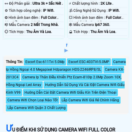
️👀 Độ Phân giải :
Ultra 3k + Sắc Nét .
️⚡ Chất lượng hình :
2K Lite .
⚙ Tích hợp công nghệ :
IP Wifi.
🕉️ Công Nghệ Sử Dụng :
IP Wifi.
❂ Hình ảnh ban đêm :
Full Color
💥 Hình ảnh ban đêm :
Full Color
20m Hồng Ngoại SMD.
30m Có Màu Ban Ðêm.
🎼️ Mẫu Camera
2 Mắt Trong Nhà.
🕸️ Mẫu Camera
Ip67 360.
️💮 Tích Hợp :
Thu Âm Và Loa.
️🔮 Tích Hợp :
Thu Âm Và Loa.
1
⫸
Thông Tin:
Escort Esc-611Tvi 5.0Mp
Escort ESC-403TVI-5.0MP
Camera
Ip Hồng Ngoại 4.0 Megapixel Hdparagon HDS-2246IRP8/SL
Camera KX-
2013C4
Camera Ip Thân Điều Khiển Ptz Ecam-810Ip 2.0Mp Zoom 10X,
Hồng Ngoại Led Array
Hướng Dẫn Sử Dụng Và Cài Đặt Camera Wifi Giấu
Kính V99
Hướng Dẫn Cài Đặt Camera Wifi Giấu Kín Trên Điện Thoại
Camera Wifi Chọn Loại Nào Tốt
Lắp Camera Wifi Giá Rẻ Chính Hãng
Lắp Camera Wifi Quận 3 Chất Lượng
Ư
U ĐIỂM KHI SỬ DỤNG CAMERA WIFI FULL COLOR