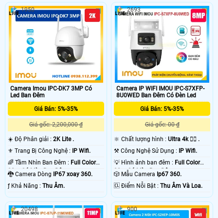
1950
2693
Camera Imou IPC-DK7 3MP Có
Camera IP WIFI IMOU IPC-S7XFP-
Led Ban Đêm
8U0WED Ban Đêm Có Đèn Led
Giá Bán: 5%-35%
Giá Bán: 5%-35%
Giá gốc: 2,200,000 ₫
Giá gốc: 00 ₫
☀️ Độ Phân giải :
2K Lite .
🔆 Chất lượng hình :
Ultra 4k 👍🏾 .
⚜️ Trang Bị Công Nghệ :
IP Wifi.
⚒ Công Nghệ Sử Dụng :
IP Wifi.
🌈 Tầm Nhìn Ban Đêm :
Full Color
💡 Hình ảnh ban đêm :
Full Color
20m Có Màu Ban Ðêm.
30m Có Màu Ban Ðêm.
🐉️ Camera Dòng
IP67 xoay 360.
🎲 Mẫu Camera
Ip67 360.
️ƒ Khả Năng :
Thu Âm.
️🆑 Điểm Nỗi Bật :
Thu Âm Và Loa.
20498
900