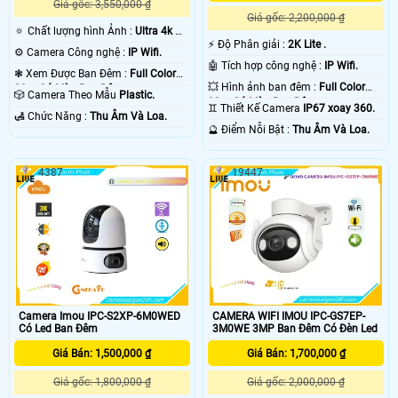
Giá gốc: 3,550,000 ₫
Giá gốc: 2,200,000 ₫
🔅 Chất lượng hình Ảnh :
Ultra 4k 👍🏾
️⚡ Độ Phân giải :
2K Lite .
.
⚙ Camera Công nghệ :
IP Wifi.
🤖️ Tích hợp công nghệ :
IP Wifi.
❃ Xem Được Ban Đêm :
Full Color
💥 Hình ảnh ban đêm :
Full Color
20m Có Màu Ban Ðêm.
🎲 Camera Theo Mẫu
Plastic.
30m Có Màu Ban Ðêm.
♊ Thiết Kế Camera
IP67 xoay 360.
️🛃 Chức Năng :
Thu Âm Và Loa.
️🔮 Điểm Nỗi Bật :
Thu Âm Và Loa.
4387
19447
Camera Imou IPC-S2XP-6M0WED
CAMERA WIFI IMOU IPC-GS7EP-
Có Led Ban Đêm
3M0WE 3MP Ban Đêm Có Đèn Led
Giá Bán: 1,500,000 ₫
Giá Bán: 1,700,000 ₫
Giá gốc: 1,800,000 ₫
Giá gốc: 2,000,000 ₫