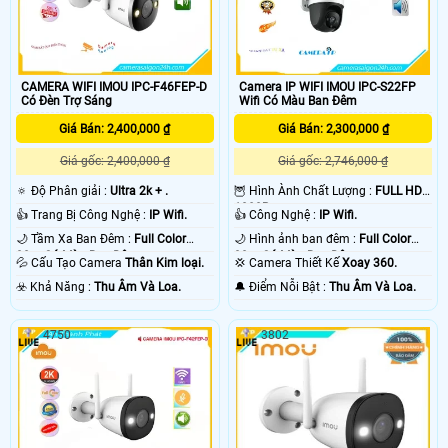
CAMERA WIFI IMOU IPC-F46FEP-D
Camera IP WIFI IMOU IPC-S22FP
Có Đèn Trợ Sáng
Wifi Có Màu Ban Đêm
Giá Bán: 2,400,000 ₫
Giá Bán: 2,300,000 ₫
Giá gốc: 2,400,000 ₫
Giá gốc: 2,746,000 ₫
🔅 Độ Phân giải :
Ultra 2k + .
🦉 Hình Ành Chất Lượng :
FULL HD
1080P .
👍 Trang Bị Công Nghệ :
IP Wifi.
👍 Công Nghệ :
IP Wifi.
🌙 Tầm Xa Ban Đêm :
Full Color
🌙 Hình ảnh ban đêm :
Full Color
30m Có Màu Ban Ðêm.
30m Có Màu Ban Ðêm.
💦 Cấu Tạo Camera
Thân Kim loại.
💢 Camera Thiết Kế
Xoay 360.
️☣️ Khả Năng :
Thu Âm Và Loa.
️🔔 Điểm Nỗi Bật :
Thu Âm Và Loa.
4750
3802