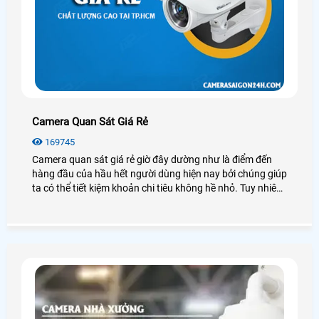
Camera Quan Sát Giá Rẻ
169745
Camera quan sát giá rẻ giờ đây dường như là điểm đến
hàng đầu của hầu hết người dùng hiện nay bởi chúng giúp
ta có thể tiết kiệm khoản chi tiêu không hề nhỏ. Tuy nhiên
camera quan sát có rất nhiều loại, thương hiệu hay nguồn
gốc xuất xứ, mỗi loại có những đặc điểm, chức năng riêng,
vậy chúng ta nên lắp camera quan sát giá rẻ nào để đảm
bảo chất lượng tốt, hiệu quả cao