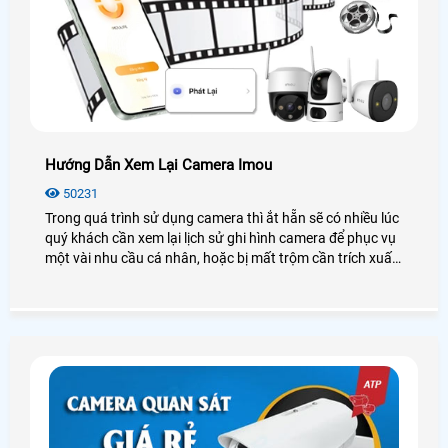
Hướng Dẫn Xem Lại Camera Imou
50231
Trong quá trình sử dụng camera thì ắt hẵn sẽ có nhiều lúc
quý khách cần xem lại lịch sử ghi hình camera để phục vụ
một vài nhu cầu cá nhân, hoặc bị mất trộm cần trích xuất
dữ liệu. Vì vậy hôm nay An Thành Phát chúng tôi sẽ
hướng dẫn các bạn cách xem lại Camera IMOU thông qua
điện thoại thông minh, máy tính. Các bạn hãy làm theo
hướng dẫn của mình nhé.