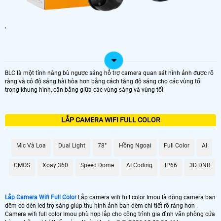
'
BLC là một tính năng bù ngược sáng hỗ trợ camera quan sát hình ảnh được rõ
ràng và có độ sáng hài hòa hơn bằng cách tăng độ sáng cho các vùng tối
trong khung hình, cân bằng giữa các vùng sáng và vùng tối
LẮP CAMERA WIFI FULL COLOR
Mic Và Loa
Dual Light
78°
Hồng Ngoại
Full Color
AI
CMOS
Xoay 360
Speed Dome
AI Coding
IP66
3D DNR
Lắp Camera Wifi Full Color
Lắp camera wifi full color Imou là dòng camera ban
đêm có đèn led trợ sáng giúp thu hình ảnh ban đêm chi tiết rõ ràng hơn .
Camera wifi full color Imou phù hợp lắp cho công trình gia đình văn phòng cửa