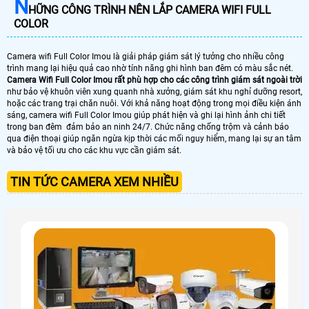
N
HỮNG CÔNG TRÌNH NÊN LẮP CAMERA WIFI FULL
COLOR
Camera wifi Full Color Imou là giải pháp giám sát lý tưởng cho nhiều công
trình mang lại hiệu quả cao nhờ tính năng ghi hình ban đêm có màu sắc nét.
Camera Wifi Full Color Imou rất phù hợp cho các công trình giám sát ngoài trời
như bảo vệ khuôn viên xung quanh nhà xưởng, giám sát khu nghỉ dưỡng resort,
hoặc các trang trại chăn nuôi. Với khả năng hoạt động trong mọi điều kiện ánh
sáng, camera wifi Full Color Imou giúp phát hiện và ghi lại hình ảnh chi tiết
trong ban đêm đảm bảo an ninh 24/7. Chức năng chống trộm và cảnh báo
qua điện thoại giúp ngăn ngừa kịp thời các mối nguy hiểm, mang lại sự an tâm
và bảo vệ tối ưu cho các khu vực cần giám sát.
TIN TỨC CAMERA XEM NHIỀU