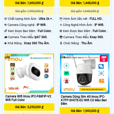
Giá Bán: 1,600,000 ₫
Giá Bán: 1,448,000 ₫
Giá gốc: 1,900,000 ₫
Giá gốc: 1,648,000 ₫
💯 Chất lượng hình Ảnh :
Ultra 2k + .
🦉 Hình Ảnh Sắc nét :
FULL HD
1080P .
⚒ Camera Công nghệ :
IP Wifi.
✳️ Công Nghệ Hình Ảnh :
IP Wifi.
🌈 Xem Được Ban Đêm :
Full Color
❂ Xem Được Ban Đêm :
Full Color
30m Có Màu Ban Ðêm.
30m Có Màu Ban Ðêm.
🌧️ Camera Theo Mẫu
Ip67 360.
🐉️ Camera Theo Mẫu
Xoay 360.
️♚ Khả Năng :
Xoay 360 Thu Âm.
️👮 Chức Năng :
Thu Âm.
3571
3309
Camera Wifi Imou IPC-F88FIP-V2
Camera Dùng Sim 4G Imou IPC-
Wifi Full Color
K7FP-3H0TE-EU Wifi Có Màu Ban
Đêm
Giá Bán: 3,250,000 ₫
Giá Bán: 1,900,000 ₫