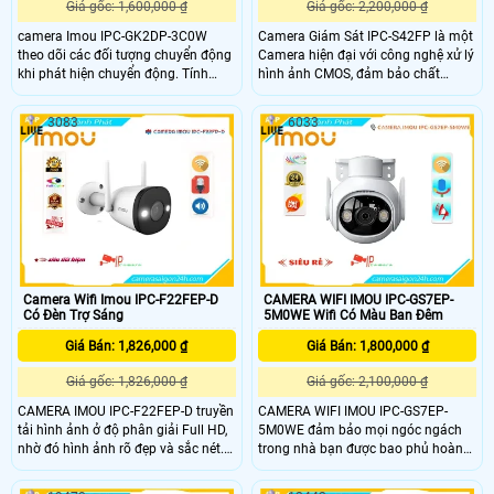
Giá gốc: 1,600,000 ₫
Giá gốc: 2,200,000 ₫
camera Imou IPC-GK2DP-3C0W
Camera Giám Sát IPC-S42FP là một
theo dõi các đối tượng chuyển động
Camera hiện đại với công nghệ xử lý
khi phát hiện chuyển động. Tính
hình ảnh CMOS, đảm bảo chất
năng đàm thoại 2 chiều thông qua
lượng hình ảnh chân thực. Với công
việc kết nối mic và loa tích hợp, cho
nghệ thiếu sáng Full Color, camera
3083
6033
phép giao tiếp trực tiếp với người
có khả năng quan sát trong điều
đang được giám sát.
kiện thiếu sáng màu sắc rõ ràng. Độ
phân giải 4.0 MP cho hình ảnh sắc
nét, đẹp mắt
Camera Wifi Imou IPC-F22FEP-D
CAMERA WIFI IMOU IPC-GS7EP-
Có Đèn Trợ Sáng
5M0WE Wifi Có Màu Ban Đêm
Giá Bán: 1,826,000 ₫
Giá Bán: 1,800,000 ₫
Giá gốc: 1,826,000 ₫
Giá gốc: 2,100,000 ₫
CAMERA IMOU IPC-F22FEP-D truyền
CAMERA WIFI IMOU IPC-GS7EP-
tải hình ảnh ở độ phân giải Full HD,
5M0WE đảm bảo mọi ngóc ngách
nhờ đó hình ảnh rõ đẹp và sắc nét.
trong nhà bạn được bao phủ hoàn
Camera chủ động giữ các mối đe
toàn . Với chứng nhận IP66, camera
dọa tránh xa những gì bạn quan
có thể được sử dụng ngoài trời với