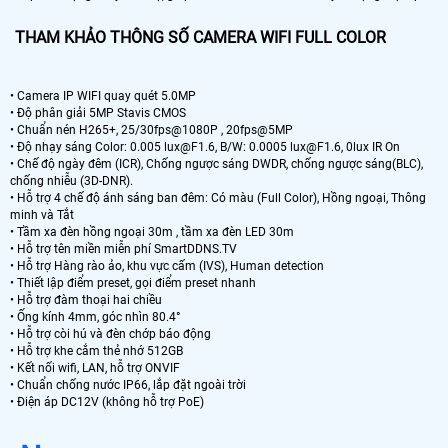
THAM KHẢO THÔNG SỐ CAMERA WIFI FULL COLOR
• Camera IP WIFI quay quét 5.0MP
• Độ phân giải 5MP Stavis CMOS
• Chuẩn nén H265+, 25/30fps@1080P , 20fps@5MP
• Độ nhạy sáng Color: 0.005 lux@F1.6, B/W: 0.0005 lux@F1.6, 0lux IR On
• Chế độ ngày đêm (ICR), Chống ngược sáng DWDR, chống ngược sáng(BLC),
chống nhiễu (3D-DNR).
• Hỗ trợ 4 chế độ ánh sáng ban đêm: Có màu (Full Color), Hồng ngoại, Thông
minh và Tắt
• Tầm xa đèn hồng ngoại 30m , tầm xa đèn LED 30m
• Hỗ trợ tên miền miễn phí SmartDDNS.TV
• Hỗ trợ Hàng rào ảo, khu vực cấm (IVS), Human detection
• Thiết lập điểm preset, gọi điểm preset nhanh
• Hỗ trợ đàm thoại hai chiều
• Ống kính 4mm, góc nhìn 80.4°
• Hỗ trợ còi hú và đèn chớp báo động
• Hỗ trợ khe cắm thẻ nhớ 512GB
• Kết nối wifi, LAN, hỗ trợ ONVIF
• Chuẩn chống nước IP66, lắp đặt ngoài trời
• Điện áp DC12V (không hỗ trợ PoE)