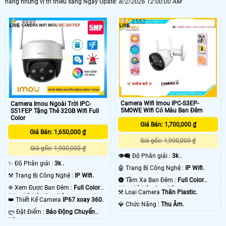
hàng những vị trí thiếu sáng Ngày Upate:
8/2/2026 12:00:00 AM
4849
2552
Camera Wifi Imou IPC-S3EP-
Camera Imou Ngoài Trời IPC-
5M0WE Wifi Có Màu Ban Đêm
S51FEP Tặng Thẻ 32GB Wifi Full
Color
Giá Bán: 1,700,000 ₫
Giá Bán: 1,650,000 ₫
Giá gốc: 1,900,000 ₫
Giá gốc: 1,900,000 ₫
👁️‍🗨 Độ Phân giải :
3k .
✨ Độ Phân giải :
3k .
🤖️ Trang Bị Công Nghệ :
IP Wifi.
⚒ Trang Bị Công Nghệ :
IP Wifi.
🌚 Tầm Xa Ban Đêm :
Full Color
❈ Xem Được Ban Đêm :
Full Color
30m Có Màu Ban Ðêm.
⚒ Loại Camera
Thân Plastic.
20m Có Màu Ban Ðêm.
👑 Thiết Kế Camera
IP67 xoay 360.
️💎 Chức Năng :
Thu Âm.
️ლ Đặt Điểm :
Báo Động Chuyển
Động.