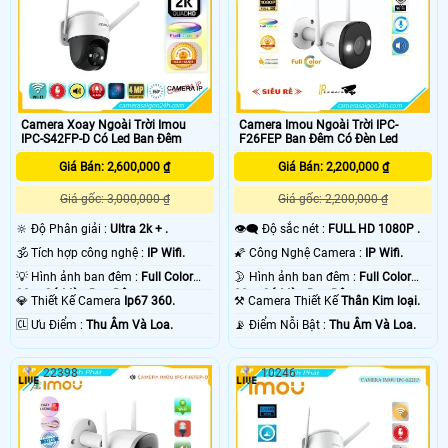
Camera Xoay Ngoài Trời Imou
Camera Imou Ngoài Trời IPC-
IPC-S42FP-D Có Led Ban Đêm
F26FEP Ban Đêm Có Đèn Led
Giá Bán: 2,600,000 ₫
Giá Bán: 2,200,000 ₫
Giá gốc: 3,000,000 ₫
Giá gốc: 2,200,000 ₫
🔆 Độ Phân giải :
Ultra 2k + .
👁️‍🗨 Độ sắc nét :
FULL HD 1080P .
🕉️ Tích hợp công nghệ :
IP Wifi.
🌠 Công Nghệ Camera :
IP Wifi.
💡 Hình ảnh ban đêm :
Full Color
🌛 Hình ảnh ban đêm :
Full Color
30m Có Màu Ban Ðêm.
30m Có Màu Ban Ðêm.
💎 Thiết Kế Camera
Ip67 360.
⚒ Camera Thiết Kế
Thân Kim loại.
️🆑 Ưu Điểm :
Thu Âm Và Loa.
️📡 Điểm Nỗi Bật :
Thu Âm Và Loa.
22398
10246