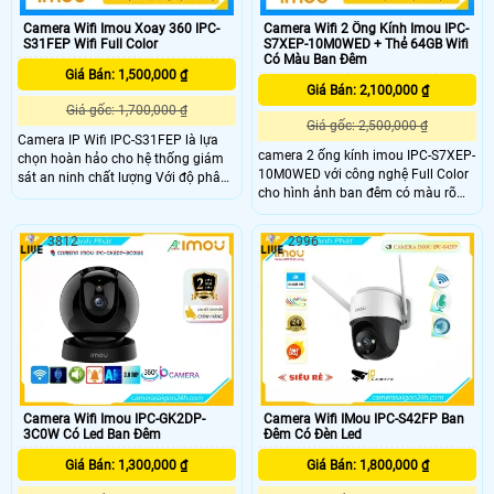
Camera Wifi Imou Xoay 360 IPC-
Camera Wifi 2 Ống Kính Imou IPC-
S31FEP Wifi Full Color
S7XEP-10M0WED + Thẻ 64GB Wifi
Có Màu Ban Đêm
Giá Bán: 1,500,000 ₫
Giá Bán: 2,100,000 ₫
Giá gốc: 1,700,000 ₫
Giá gốc: 2,500,000 ₫
Camera IP Wifi IPC-S31FEP là lựa
camera 2 ống kính imou IPC-S7XEP-
chọn hoàn hảo cho hệ thống giám
10M0WED với công nghệ Full Color
sát an ninh chất lượng Với độ phân
cho hình ảnh ban đêm có màu rõ
giải lên đến 3.0 megapixel, IPC-
nét, Camera này độ phân giải 5.0MP
S31FEP đảm bảo hình ảnh sắc nét
thiết kế IP Wifi trang bị giám sát ban
Khả năng xem được ban đêm Full
3812
2996
đêm thông minh 2 mắt tinh tế tích
Color trong khoảng cách 30m giúp
hợp micro và loa cao cấp, chống
quan sát hiệu quả ngay cả khi ánh
xâm nhập khu vực, phân biệt người.
sáng yếu và có chức năng Báo Động
Chuyển Động rất lý tưởng cho việc
lắp đặt giám sát trong gia đình, căn
hộ hoặc công trình khác
Camera Wifi Imou IPC-GK2DP-
Camera Wifi IMou IPC-S42FP Ban
3C0W Có Led Ban Đêm
Đêm Có Đèn Led
Giá Bán: 1,300,000 ₫
Giá Bán: 1,800,000 ₫