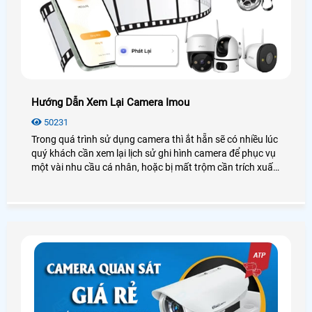
Hướng Dẫn Xem Lại Camera Imou
50231
Trong quá trình sử dụng camera thì ắt hẵn sẽ có nhiều lúc
quý khách cần xem lại lịch sử ghi hình camera để phục vụ
một vài nhu cầu cá nhân, hoặc bị mất trộm cần trích xuất
dữ liệu. Vì vậy hôm nay An Thành Phát chúng tôi sẽ
hướng dẫn các bạn cách xem lại Camera IMOU thông qua
điện thoại thông minh, máy tính. Các bạn hãy làm theo
hướng dẫn của mình nhé.