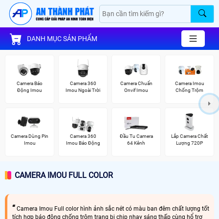
DANH MỤC SẢN PHẨM
Camera Báo
Camera 360
Camera Chuẩn
Camera Imou
Động Imou
Imou Ngoài Trời
Onvif Imou
Chống Trộm
Camera Dùng Pin
Camera 360
Đầu Tu Camera
Lắp Camera Chất
Imou
Imou Báo Động
64 Kênh
Lượng 720P
CAMERA IMOU FULL COLOR
Camera Imou Full color hình ảnh sắc nét có màu ban đêm chất lượng tốt
tích hợp báo động chống trộm trang bị chip nhạy sáng thấp cùng hổ trợ