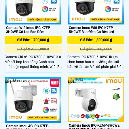
Camera Wifi Imou IPC-K7FP-
Camera Imou Wifi IPC-K7FP-
3H0WE Có Led Ban Đêm
5H0WE Ban Đêm Có Đèn Led
Giá Bán: 1,700,000 ₫
Giá Bán: 1,800,000 ₫
Giá gốc: 2,000,000 ₫
Giá gốc: 2,100,000 ₫
Camera Giá rẻ IPC-K7FP-3H0WE 3.0
Camera IPC-K7FP-5H0WE là lựa
MP kết hợp khả năng Cảnh báo
chọn hoàn hảo cho việc giám sát
phát hiện người thông minh, Wifi IP,
bảo vệ tài sản Với độ phân giải 5.0
Còi & nháy đèn khi có chuyển động,
megapixel camera không dây này
xem màu sắc Full Color 30m vào
kết hợp khả năng phát hiện chuyển
2266
3682
ban đêm, trang bị đèn trợ sáng kép,
động thông minh và phát hiện hình
loa đàm thoại tích hợp, Chống
dáng người. Đặc biệt, thiết bị này
Ngược Sáng HDR. Camera nhỏ gọn,
trang bị đèn cảnh báo xâm nhập và
xoay 360 độ, thiết kế cao cấp.
còi hú tại chỗ, giúp người dùng dễ
dàng nhận biết sự xâm nhập
Camera Imou IPC-K2MP-3H0WE
Camera Imou 4G IPC-K7FP-