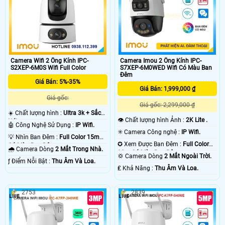
Camera Wifi 2 Ống Kính IPC-
Camera Imou 2 Ống Kính IPC-
S2XEP-6M0S Wifi Full Color
S7XEP-6M0WED Wifi Có Màu Ban
Đêm
Giá Bán: 5%-35%
Giá Bán: 1,999,000 ₫
Giá gốc:
Giá gốc: 2,299,000 ₫
☀️ Chất lượng hình :
Ultra 3k + Sắc
👁 Chất lượng hình Ảnh :
2K Lite .
Nét .
🤖️ Công Nghệ Sử Dụng :
IP Wifi.
✳️ Camera Công nghệ :
IP Wifi.
💡 Nhìn Ban Đêm :
Full Color 15m
✪ Xem Được Ban Đêm :
Full Color
Có Màu Ban Ðêm.
🌧️ Camera Dòng
2 Mắt Trong Nhà.
30m Có Màu Ban Ðêm.
💢 Camera Dòng
2 Mắt Ngoài Trời.
️ƒ Điểm Nỗi Bật :
Thu Âm Và Loa.
️₤ Khả Năng :
Thu Âm Và Loa.
2753
2839