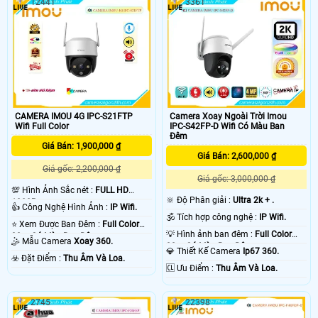
12441
3361
các điều kiện thời tiết khác nhau.
CAMERA IMOU IPC-GK2DP-3C0WE
Với tính năng giám sát trực tiếp với
hỗ trợ bốn chế độ nhìn ban đêm cho
độ nét cao QHD 3K và các tính năng
độ rõ nét như ban ngày ngay cả
xoay 0 ~ 355 ° & nghiêng 0 ~ 90 °
trong bóng tối, với đèn định vị và còi
báo động tích hợp.
CAMERA IMOU 4G IPC-S21FTP
Camera Xoay Ngoài Trời Imou
Wifi Full Color
IPC-S42FP-D Wifi Có Màu Ban
Đêm
Giá Bán: 1,900,000 ₫
Giá Bán: 2,600,000 ₫
Giá gốc: 2,200,000 ₫
Giá gốc: 3,000,000 ₫
💯 Hình Ảnh Sắc nét :
FULL HD
🔆 Độ Phân giải :
Ultra 2k + .
1080P .
👍 Công Nghệ Hình Ảnh :
IP Wifi.
🕉️ Tích hợp công nghệ :
IP Wifi.
⭐ Xem Được Ban Đêm :
Full Color
💡 Hình ảnh ban đêm :
Full Color
30m Có Màu Ban Ðêm.
🤹 Mẫu Camera
Xoay 360.
30m Có Màu Ban Ðêm.
💎 Thiết Kế Camera
Ip67 360.
️☣️ Đặt Điểm :
Thu Âm Và Loa.
️🆑 Ưu Điểm :
Thu Âm Và Loa.
2745
22398