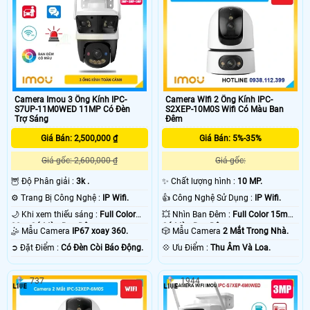
Camera Imou 3 Ống Kính IPC-
Camera WIfi 2 Ống Kính IPC-
S7UP-11M0WED 11MP Có Đèn
S2XEP-10M0S Wifi Có Màu Ban
Trợ Sáng
Đêm
Giá Bán: 2,500,000 ₫
Giá Bán: 5%-35%
Giá gốc: 2,600,000 ₫
Giá gốc:
🦉 Độ Phân giải :
3k .
✨ Chất lượng hình :
10 MP.
⚙ Trang Bị Công Nghệ :
IP Wifi.
👍 Công Nghệ Sử Dụng :
IP Wifi.
🌙 Khi xem thiếu sáng :
Full Color
💥 Nhìn Ban Đêm :
Full Color 15m
30m Có Màu Ban Ðêm.
Có Màu Ban Ðêm.
🤹 Mẫu Camera
IP67 xoay 360.
🎲 Mẫu Camera
2 Mắt Trong Nhà.
️➲ Đặt Điểm :
Có Ðèn Còi Báo Động.
️💠 Ưu Điểm :
Thu Âm Và Loa.
737
1944