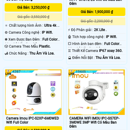
Đêm
Giá Bán: 3,250,000 ₫
Giá Bán: 1,900,000 ₫
Giá gốc: 3,550,000 ₫
Giá gốc: 2,200,000 ₫
🔅 Chất lượng hình Ảnh :
Ultra 4k 👍🏾
️⚡ Độ Phân giải :
2K Lite .
.
⚙ Camera Công nghệ :
IP Wifi.
🤖️ Tích hợp công nghệ :
IP Wifi.
❃ Xem Được Ban Đêm :
Full Color
💥 Hình ảnh ban đêm :
Full Color
20m Có Màu Ban Ðêm.
🎲 Camera Theo Mẫu
Plastic.
30m Có Màu Ban Ðêm.
♊ Thiết Kế Camera
IP67 xoay 360.
️🛃 Chức Năng :
Thu Âm Và Loa.
️🔮 Điểm Nỗi Bật :
Thu Âm Và Loa.
4387
19446
Camera Imou IPC-S2XP-6M0WED
CAMERA WIFI IMOU IPC-GS7EP-
Wifi Full Color
3M0WE 3MP Wifi Có Màu Ban
Đêm