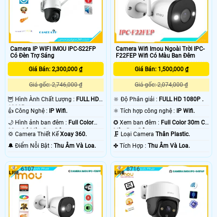
Camera IP WIFI IMOU IPC-S22FP
Camera Wifi Imou Ngoài Trời IPC-
Có Đèn Trợ Sáng
F22FEP Wifi Có Màu Ban Đêm
Giá Bán: 2,300,000 ₫
Giá Bán: 1,500,000 ₫
Giá gốc: 2,746,000 ₫
Giá gốc: 2,074,000 ₫
🦉 Hình Ành Chất Lượng :
FULL HD
🔆 Độ Phân giải :
FULL HD 1080P .
1080P .
👍 Công Nghệ :
IP Wifi.
⚛️ Tích hợp công nghệ :
IP Wifi.
🌙 Hình ảnh ban đêm :
Full Color
✪ Xem ban đêm :
Full Color 30m Có
30m Có Màu Ban Ðêm.
Màu Ban Ðêm.
💢 Camera Thiết Kế
Xoay 360.
🗜️ Loại Camera
Thân Plastic.
️🔔 Điểm Nỗi Bật :
Thu Âm Và Loa.
️✤ Tích Hợp :
Thu Âm Và Loa.
6107
8716