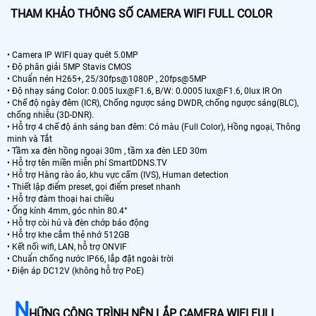
THAM KHẢO THÔNG SỐ CAMERA WIFI FULL COLOR
• Camera IP WIFI quay quét 5.0MP
• Độ phân giải 5MP Stavis CMOS
• Chuẩn nén H265+, 25/30fps@1080P , 20fps@5MP
• Độ nhạy sáng Color: 0.005 lux@F1.6, B/W: 0.0005 lux@F1.6, 0lux IR On
• Chế độ ngày đêm (ICR), Chống ngược sáng DWDR, chống ngược sáng(BLC),
chống nhiễu (3D-DNR).
• Hỗ trợ 4 chế độ ánh sáng ban đêm: Có màu (Full Color), Hồng ngoại, Thông
minh và Tắt
• Tầm xa đèn hồng ngoại 30m , tầm xa đèn LED 30m
• Hỗ trợ tên miền miễn phí SmartDDNS.TV
• Hỗ trợ Hàng rào ảo, khu vực cấm (IVS), Human detection
• Thiết lập điểm preset, gọi điểm preset nhanh
• Hỗ trợ đàm thoại hai chiều
• Ống kính 4mm, góc nhìn 80.4°
• Hỗ trợ còi hú và đèn chớp báo động
• Hỗ trợ khe cắm thẻ nhớ 512GB
• Kết nối wifi, LAN, hỗ trợ ONVIF
• Chuẩn chống nước IP66, lắp đặt ngoài trời
• Điện áp DC12V (không hỗ trợ PoE)
N
HỮNG CÔNG TRÌNH NÊN LẮP CAMERA WIFI FULL