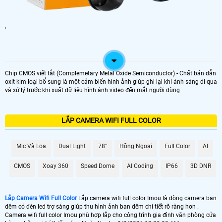
'
Chip CMOS viết tắt (Complemetary Metal Oxide Semiconductor) - Chất bán dẫn
oxit kim loại bổ sung là một cảm biến hình ảnh giúp ghi lại khi ánh sáng đi qua
và xử lý trước khi xuất dữ liệu hình ảnh video đến mắt người dùng
LẮP CAMERA WIFI FULL COLOR
Mic Và Loa
Dual Light
78°
Hồng Ngoại
Full Color
AI
CMOS
Xoay 360
Speed Dome
AI Coding
IP66
3D DNR
Lắp Camera Wifi Full Color
Lắp camera wifi full color Imou là dòng camera ban
đêm có đèn led trợ sáng giúp thu hình ảnh ban đêm chi tiết rõ ràng hơn .
Camera wifi full color Imou phù hợp lắp cho công trình gia đình văn phòng cửa