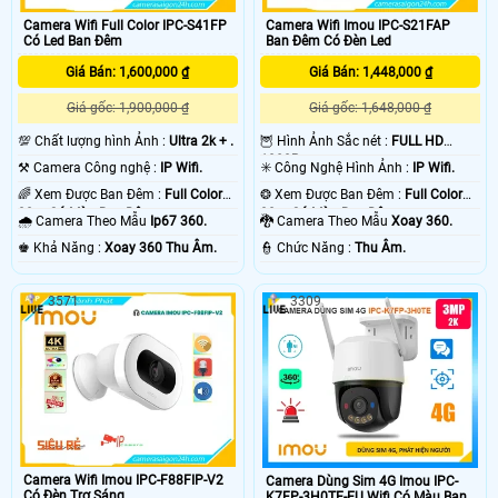
Camera Wifi Full Color IPC-S41FP
Camera Wifi Imou IPC-S21FAP
Có Led Ban Đêm
Ban Đêm Có Đèn Led
Giá Bán: 1,600,000 ₫
Giá Bán: 1,448,000 ₫
Giá gốc: 1,900,000 ₫
Giá gốc: 1,648,000 ₫
💯 Chất lượng hình Ảnh :
Ultra 2k + .
🦉 Hình Ảnh Sắc nét :
FULL HD
1080P .
⚒ Camera Công nghệ :
IP Wifi.
✳️ Công Nghệ Hình Ảnh :
IP Wifi.
🌈 Xem Được Ban Đêm :
Full Color
❂ Xem Được Ban Đêm :
Full Color
30m Có Màu Ban Ðêm.
30m Có Màu Ban Ðêm.
🌧️ Camera Theo Mẫu
Ip67 360.
🐉️ Camera Theo Mẫu
Xoay 360.
️♚ Khả Năng :
Xoay 360 Thu Âm.
️👮 Chức Năng :
Thu Âm.
3571
3309
Camera Wifi Imou IPC-F88FIP-V2
Camera Dùng Sim 4G Imou IPC-
Có Đèn Trợ Sáng
K7FP-3H0TE-EU Wifi Có Màu Ban