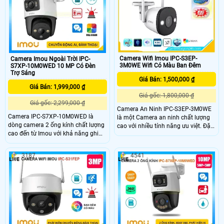
F52FP thiết kế chắc chắn và hiện
đại phù hợp với nhiều môi trường,
camera này có khả năng hoạt động
ổn định ngay cả trong những điều
kiện thời tiết khắc nghiệt nhất như
mưa to hay bụi bẩn
Camera Wifi Imou IPC-S3EP-
Camera Imou Ngoài Trời IPC-
3M0WE Wifi Có Màu Ban Đêm
S7XP-10M0WED 10 MP Có Đèn
Trợ Sáng
Giá Bán: 1,500,000 ₫
Giá Bán: 1,999,000 ₫
Giá gốc: 1,800,000 ₫
Giá gốc: 2,299,000 ₫
Camera An Ninh IPC-S3EP-3M0WE
Camera IPC-S7XP-10M0WED là
là một Camera an ninh chất lượng
dòng camera 2 ống kính chất lượng
cao với nhiều tính năng ưu việt. Đặc
cao đến từ Imou với khả năng ghi
biệt, Camera này được trang bị khả
hình siêu nét 3K trang bị 1 ống kính
năng hiển thị màu sắc ban đêm, rất
xoay và 1 ống kính cố định. Ngoài
phù hợp cho những trường hợp sử
3187
4541
ra camera còn đem đến khả năng
dụng ngoài trời. Hình ảnh quan sát
phát hiện phân biệt người phương
ban đêm rõ nét với khoảng cách
tiện một cách chính xác, bên cạnh
nhìn xa lên đến 30m, giúp bạn có
đó là tầm nhìn ban đêm có màu sắc
những hình ảnh sáng đẹp và chi tiết
chân thực.