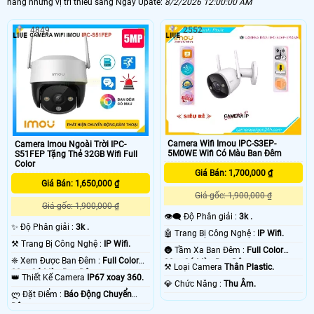
hàng những vị trí thiếu sáng Ngày Upate:
8/2/2026 12:00:00 AM
4849
2552
Camera Wifi Imou IPC-S3EP-
Camera Imou Ngoài Trời IPC-
5M0WE Wifi Có Màu Ban Đêm
S51FEP Tặng Thẻ 32GB Wifi Full
Color
Giá Bán: 1,700,000 ₫
Giá Bán: 1,650,000 ₫
Giá gốc: 1,900,000 ₫
Giá gốc: 1,900,000 ₫
👁️‍🗨 Độ Phân giải :
3k .
✨ Độ Phân giải :
3k .
🤖️ Trang Bị Công Nghệ :
IP Wifi.
⚒ Trang Bị Công Nghệ :
IP Wifi.
🌚 Tầm Xa Ban Đêm :
Full Color
❈ Xem Được Ban Đêm :
Full Color
30m Có Màu Ban Ðêm.
⚒ Loại Camera
Thân Plastic.
20m Có Màu Ban Ðêm.
👑 Thiết Kế Camera
IP67 xoay 360.
️💎 Chức Năng :
Thu Âm.
️ლ Đặt Điểm :
Báo Động Chuyển
Động.