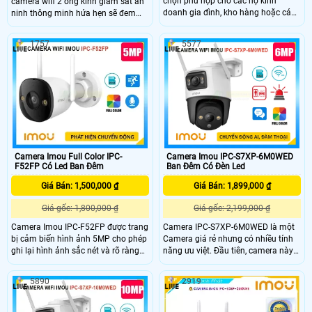
chọn phù hợp cho các hộ kinh
camera wifi 2 ống kính giám sát an
doanh gia đình, kho hàng hoặc các
ninh thông minh hứa hẹn sẽ đem
khu vực cần giám sát ngoài trời với
đến cho bạn có được trải nghiệm
yêu cầu về chất lượng hình ảnh và
thật tuyệt vời. Giúp ghi lại hình ảnh
1757
5577
tính năng thông minh giúp ghi lại
sắc nét với độ phân giải lên đến
hình ảnh rõ nét và chi tiết của khu
10MP, ngoài ra còn được tích hợp
vực giám sát tích hợp công nghệ
các chức năng công nghệ hỗ trợ cho
phát hiện chuyển động thông minh
việc giám sát đảm bảo an toàn một
giúp gửi thông báo khi có hoạt động
cách hiệu quả nhất
nghi ngờ xảy ra trong khu vực giám
sát
Camera Imou Full Color IPC-
Camera Imou IPC-S7XP-6M0WED
F52FP Có Led Ban Đêm
Ban Đêm Có Đèn Led
Giá Bán: 1,500,000 ₫
Giá Bán: 1,899,000 ₫
Giá gốc: 1,800,000 ₫
Giá gốc: 2,199,000 ₫
Camera Imou IPC-F52FP được trang
Camera IPC-S7XP-6M0WED là một
bị cảm biến hình ảnh 5MP cho phép
Camera giá rẻ nhưng có nhiều tính
ghi lại hình ảnh sắc nét và rõ ràng
năng ưu việt. Đầu tiên, camera này
ngay cả trong điều kiện ánh sáng
có khả năng thu âm và phát lại âm
yếu. Tính năng full color của camera
thanh thông qua loa tích hợp. Điều
5890
2919
cho phép bạn theo dõi trong bóng
này cho phép bạn không chỉ xem
tối với khoảng cách lên đến 30 mét
hình ảnh mà còn nghe âm thanh rõ
mà vẫn có màu ban đêm Imou IPC-
ràng