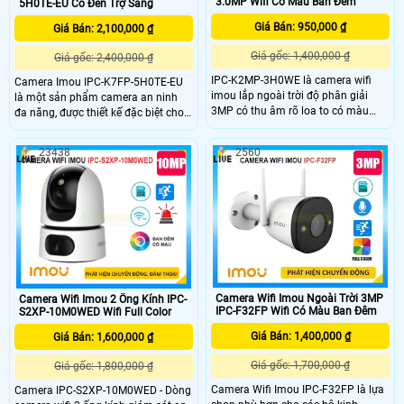
3.0MP Wifi Có Màu Ban Đêm
5H0TE-EU Có Đèn Trợ Sáng
Giá Bán: 950,000 ₫
Giá Bán: 2,100,000 ₫
Giá gốc: 1,400,000 ₫
Giá gốc: 2,400,000 ₫
IPC-K2MP-3H0WE là camera wifi
Camera Imou IPC-K7FP-5H0TE-EU
imou lắp ngoài trời độ phân giải
là một sản phẩm camera an ninh
3MP có thu âm rõ loa to có màu
đa năng, được thiết kế đặc biệt cho
ban đêm cùng chức năng xoay 360
các ứng dụng cần giám sát từ xa
kháng nước tốt trang bị hồng ngoại
trong điều kiện không có kết nối
23438
2560
10m chức năng ai thông minh phân
mạng dây Imou IPC-K7FP-5H0TE-
biệt người và vật cuyển động phù
EU hỗ trợ công nghệ hồng ngoại với
hợp lắp cổng nhà cổng công ty nhà
khả năng nhìn đêm lên đến 30 mét.
xưởng kho hàng và giám sát xe
trước cửa hàng.
Camera Wifi Imou Ngoài Trời 3MP
Camera Wifi Imou 2 Ống Kính IPC-
IPC-F32FP Wifi Có Màu Ban Đêm
S2XP-10M0WED Wifi Full Color
Giá Bán: 1,400,000 ₫
Giá Bán: 1,600,000 ₫
Giá gốc: 1,700,000 ₫
Giá gốc: 1,800,000 ₫
Camera Wifi Imou IPC-F32FP là lựa
Camera IPC-S2XP-10M0WED - Dòng