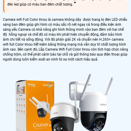
đèn led giúp có màu ban đêm chất lượng.
Camera wifi Full Color Imou là camera không dây được trang bị đèn LED chiếu
sáng ban đêm giúp ghi hình có màu sắc rõ nét ngay cả trong điều kiện ánh
sáng yếu Camera có khả năng ghi hình thông minh vào ban đêm với hai chế
độ hồng ngoại và chế độ có màu khi phát hiện chuyển động, đảm bảo hình
ảnh chi tiết và sống động. Với độ phân giải 2K và chuẩn nén H.265+ camera
wifi full Color Imou tiết kiệm băng thông mạng mà vẫn duy trì chất lượng hình
ảnh cao. Bên cạnh đó, Lắp Camera Wifi Full Color Imou còn tích hợp chức năng
chống trộm, có thể phát cảnh báo tại chỗ và gửi thông báo qua điện thoại giúp
người dùng luôn kiểm soát an ninh từ xa một cách hiệu quả.