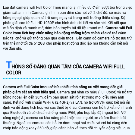
Lắp đặt camera wifi Full Color Imou mang lại nhiều ưu điểm vượt trội trong việc
giám sát an ninh Camera ghi hình ban đêm sắc nét với 2 chế độ: có màu và
hồng ngoại, giúp quan sát rõ ràng ngay cả trong môi trường thiếu sáng. Độ
phân giải cao từ Full HD 1080P cho hình ảnh chi tiết và sắc nét. Kết nối qua
wifi ổn định và mạnh mẽ, đảm bảo truyền tải dữ liệu mượt mà.
Camera wifi Full
Color Imou tích hợp chức năng báo động chống trộm chính xác
có thể cảnh
báo tại chỗ và gửi thông báo qua điện thoại. Bên cạnh đó camera hỗ trợ lưu trữ
trên thẻ nhớ tối đa 512GB, cho phép hoạt động độc lập mà không cần kết nối
với đầu ghi.
T
HÔNG SỐ ĐÁNG QUAN TÂM CỦA CAMERA WIFI FULL
COLOR
Camera wifi Full Color Imou sở hữu nhiều tính năng ưu việt mang đến giải
pháp giám sát an ninh hiệu quả
. Camera ghi hình có màu (Full Color) và hỗ trợ
hồng ngoại lên đến 30m, đảm bảo quan sát rõ nét trong mọi điều kiện ánh
sáng. Kết nối wifi chuẩn Wi-Fi 6 (2.4GHz) và LAN, hỗ trợ ONVIF, giúp kết nối ổn
định và dễ dàng tích hợp với các thiết bị khác. Camera còn hỗ trợ kết nối nhanh
qua Bluetooth và có chuẩn chống nước IP66, phù hợp lắp đặt ngoài trời. Với
công nghệ AI, camera có khả năng phát hiện con người, xe và âm thanh bất
thường. Ngoài ra, camera còn hỗ trợ đàm thoại hai chiều và còi hú cùng đèn
chớp báo động xoay 360 độ, giúp cảnh báo và theo dõi chuyển động hiệu quả.