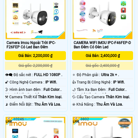
Camera Imou Ngoài Trời IPC-
CAMERA WIFI IMOU IPC-F46FEP-D
F26FEP Có Led Ban Đêm
Ban Đêm Có Đèn Led
Giá Bán: 2,200,000 ₫
Giá Bán: 2,400,000 ₫
Giá gốc: 2,200,000 ₫
Giá gốc: 2,400,000 ₫
👁️‍🗨 Độ sắc nét :
FULL HD 1080P .
🔅 Độ Phân giải :
Ultra 2k + .
🌠 Công Nghệ Camera :
IP Wifi.
👍 Trang Bị Công Nghệ :
IP Wifi.
🌛 Hình ảnh ban đêm :
Full Color
🌙 Tầm Xa Ban Đêm :
Full Color
30m Có Màu Ban Ðêm.
30m Có Màu Ban Ðêm.
⚒ Camera Thiết Kế
Thân Kim loại.
💦 Cấu Tạo Camera
Thân Kim loại.
️📡 Điểm Nỗi Bật :
Thu Âm Và Loa.
️☣️ Khả Năng :
Thu Âm Và Loa.
10246
3802