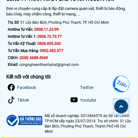
Đơn vị chuyên cung cấp & lắp đặt camera quan sát, thiết bị báo động,
báo cháy, máy chấm công, thiết bị mạng, ...
Trụ Sở:
51 Lũy Bán Bích, Phường Phú Thạnh, TP. Hồ Chí Minh
0938.11.23.99
Hotline Tư Vấn:
0906.72.73.77
Hotline Tư Vấn 1:
0906.855.330
Tư Vấn Kỹ Thuật:
0902.452.577
Tư Vấn Mua Hàng:
(028) 6688.4949
CSKH:
Email:
congngheanthanhphat@gmail.com
Kết nối với chúng tôi
Facebook
Twitter
Tiktok
Youtube
Mã số doanh nghiệp: 0312866570 do Sở Tài Chính
TP.HCM cấp ngày 23/07/2014. Trụ sở chính: 51 Lũy
Bán Bích, Phường Phú Thạnh, Thành Phố Hồ Chí
Minh