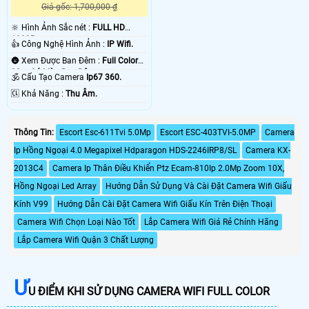
Giá gốc: 1,700,000 ₫
🔆 Hình Ảnh Sắc nét :
FULL HD
1080P .
👍 Công Nghệ Hình Ảnh :
IP Wifi.
🌚 Xem Được Ban Đêm :
Full Color
30m Có Màu Ban Ðêm.
🕉️ Cấu Tạo Camera
Ip67 360.
️🆑 Khả Năng :
Thu Âm.
Thông Tin:
Escort Esc-611Tvi 5.0Mp
Escort ESC-403TVI-5.0MP
Camera
Ip Hồng Ngoại 4.0 Megapixel Hdparagon HDS-2246IRP8/SL
Camera KX-
2013C4
Camera Ip Thân Điều Khiển Ptz Ecam-810Ip 2.0Mp Zoom 10X,
Hồng Ngoại Led Array
Hướng Dẫn Sử Dụng Và Cài Đặt Camera Wifi Giấu
Kính V99
Hướng Dẫn Cài Đặt Camera Wifi Giấu Kín Trên Điện Thoại
Camera Wifi Chọn Loại Nào Tốt
Lắp Camera Wifi Giá Rẻ Chính Hãng
Lắp Camera Wifi Quận 3 Chất Lượng
Ư
U ĐIỂM KHI SỬ DỤNG CAMERA WIFI FULL COLOR