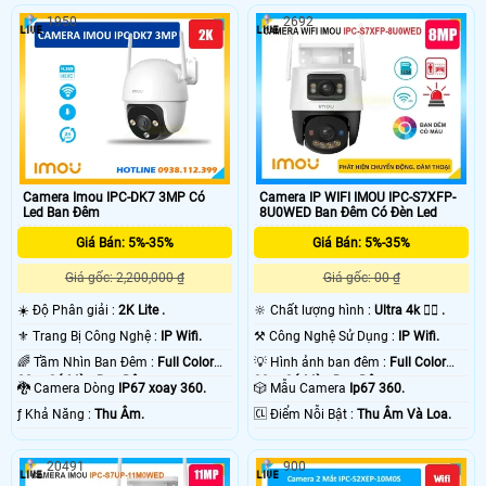
1950
2692
Camera Imou IPC-DK7 3MP Có
Camera IP WIFI IMOU IPC-S7XFP-
Led Ban Đêm
8U0WED Ban Đêm Có Đèn Led
Giá Bán: 5%-35%
Giá Bán: 5%-35%
Giá gốc: 2,200,000 ₫
Giá gốc: 00 ₫
☀️ Độ Phân giải :
2K Lite .
🔆 Chất lượng hình :
Ultra 4k 👍🏾 .
⚜️ Trang Bị Công Nghệ :
IP Wifi.
⚒ Công Nghệ Sử Dụng :
IP Wifi.
🌈 Tầm Nhìn Ban Đêm :
Full Color
💡 Hình ảnh ban đêm :
Full Color
20m Có Màu Ban Ðêm.
30m Có Màu Ban Ðêm.
🐉️ Camera Dòng
IP67 xoay 360.
🎲 Mẫu Camera
Ip67 360.
️ƒ Khả Năng :
Thu Âm.
️🆑 Điểm Nỗi Bật :
Thu Âm Và Loa.
20491
900