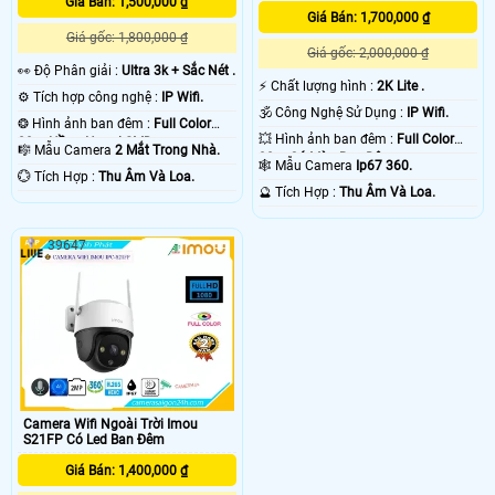
Giá Bán: 1,500,000 ₫
Giá Bán: 1,700,000 ₫
Giá gốc: 1,800,000 ₫
Giá gốc: 2,000,000 ₫
️👀 Độ Phân giải :
Ultra 3k + Sắc Nét .
️⚡ Chất lượng hình :
2K Lite .
⚙ Tích hợp công nghệ :
IP Wifi.
🕉️ Công Nghệ Sử Dụng :
IP Wifi.
❂ Hình ảnh ban đêm :
Full Color
💥 Hình ảnh ban đêm :
Full Color
20m Hồng Ngoại SMD.
🎼️ Mẫu Camera
2 Mắt Trong Nhà.
30m Có Màu Ban Ðêm.
🕸️ Mẫu Camera
Ip67 360.
️💮 Tích Hợp :
Thu Âm Và Loa.
️🔮 Tích Hợp :
Thu Âm Và Loa.
39647
Camera Wifi Ngoài Trời Imou
S21FP Có Led Ban Đêm
Giá Bán: 1,400,000 ₫