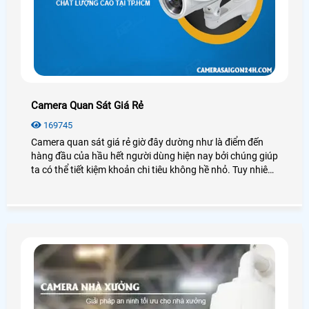
Camera Quan Sát Giá Rẻ
169745
Camera quan sát giá rẻ giờ đây dường như là điểm đến
hàng đầu của hầu hết người dùng hiện nay bởi chúng giúp
ta có thể tiết kiệm khoản chi tiêu không hề nhỏ. Tuy nhiên
camera quan sát có rất nhiều loại, thương hiệu hay nguồn
gốc xuất xứ, mỗi loại có những đặc điểm, chức năng riêng,
vậy chúng ta nên lắp camera quan sát giá rẻ nào để đảm
bảo chất lượng tốt, hiệu quả cao