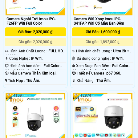
Camera Ngoài Trời Imou IPC-
Camera Wifi Xoay Imou IPC-
F26FP Wifi Full Color
S41FAP Wifi Có Màu Ban Đêm
Giá Bán: 2,020,000 ₫
Giá Bán: 1,600,000 ₫
Giá gốc: 2,020,000 ₫
Giá gốc: 1,892,000 ₫
️👀 Hình Ành Chất Lượng :
FULL HD
✨ Hình ảnh chất lượng :
Ultra 2k + .
1080P .
⚜️ Công Nghệ :
IP Wifi.
🤖️ Sử dụng công nghệ :
IP Wifi.
💥 Hình ảnh ban đêm :
Full Color
❃ Xem Được Ban Đêm :
Full Color
30m Có Màu Ban Ðêm.
30m Có Màu Ban Ðêm.
🎲 Mẫu Camera
Thân Kim loại.
🐉️ Thiết Kế Camera
Ip67 360.
️🎙 Tích Hợp :
Thu Âm.
️📡 Khả Năng :
Thu Âm.
4109
12874