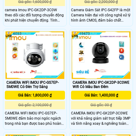
Giá gốc: 1,600,000 ₫
Giá gốc: 2,200,000 ₫
camera Imou IPC-GK2DP-3C0W
Camera Giám Sát IPC-S42FP là một
theo dõi các đối tượng chuyển động
Camera hiện đại với công nghệ xử lý
khi phát hiện chuyển động. Tính
hình ảnh CMOS, đảm bảo chất
năng đàm thoại 2 chiều thông qua
lượng hình ảnh chân thực. Với công
việc kết nối mic và loa tích hợp, cho
nghệ thiếu sáng Full Color, camera
6033
19473
phép giao tiếp trực tiếp với người
có khả năng quan sát trong điều
đang được giám sát.
kiện thiếu sáng màu sắc rõ ràng. Độ
phân giải 4.0 MP cho hình ảnh sắc
nét, đẹp mắt
CAMERA WIFI IMOU IPC-GS7EP-
CAMERA IMOU IPC-GK2DP-3C0WE
5M0WE Có Đèn Trợ Sáng
Wifi Có Màu Ban Đêm
Giá Bán: 1,800,000 ₫
Giá Bán: 1,400,000 ₫
Giá gốc: 2,100,000 ₫
Giá gốc: 00 ₫
CAMERA WIFI IMOU IPC-GS7EP-
CAMERA IMOU IPC-GK2DP-3C0WE
5M0WE đảm bảo mọi ngóc ngách
với khả năng giám sát trực tiếp 3MP
trong nhà bạn được bao phủ hoàn
và tính năng xoay & nghiêng toàn
toàn . Với chứng nhận IP66, camera
cảnh, Rex 2E đảm bảo trọn vẹn mọi
có thể được sử dụng ngoài trời với
ngóc ngách trong nhà bạn đề cập.