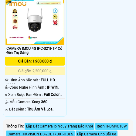
CAMERA IMOU 4G IPC-S21FTP Có
Đèn Trợ Sáng
Giá Bán: 1,900,000 ₫
Giá gốc: 2,200,000 ₫
💯 Hình Ảnh Sắc nét :
FULL HD
1080P .
👍 Công Nghệ Hình Ảnh :
IP Wifi.
⭐ Xem Được Ban Đêm :
Full Color
30m Có Màu Ban Ðêm.
🤹 Mẫu Camera
Xoay 360.
️☣️ Đặt Điểm :
Thu Âm Và Loa.
Thông Tin:
Lắp Đặt Camera Ip Ngụy Trang Báo Khói
Itech IT-DM4C10W
Camera HIKVISION DS-2CE17D0T-IT3FS
Lắp Camera Cho Bãi Xe