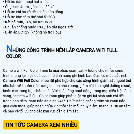
• Hỗ trợ đàm thoại hai chiều
• Ống kính 4mm, góc nhìn 80.4°
• Hỗ trợ còi hú và đèn chớp báo động
• Hỗ trợ khe cắm thẻ nhớ 512GB
• Kết nối wifi, LAN, hỗ trợ ONVIF
• Chuẩn chống nước IP66, lắp đặt ngoài trời
• Điện áp DC12V (không hỗ trợ PoE)
N
HỮNG CÔNG TRÌNH NÊN LẮP CAMERA WIFI FULL
COLOR
Camera wifi Full Color Imou là giải pháp giám sát lý tưởng cho nhiều công
trình mang lại hiệu quả cao nhờ tính năng ghi hình ban đêm có màu sắc nét.
Camera Wifi Full Color Imou rất phù hợp cho các công trình giám sát ngoài trời
như bảo vệ khuôn viên xung quanh nhà xưởng, giám sát khu nghỉ dưỡng resort,
hoặc các trang trại chăn nuôi. Với khả năng hoạt động trong mọi điều kiện ánh
sáng, camera wifi Full Color Imou giúp phát hiện và ghi lại hình ảnh chi tiết
trong ban đêm đảm bảo an ninh 24/7. Chức năng chống trộm và cảnh báo
qua điện thoại giúp ngăn ngừa kịp thời các mối nguy hiểm, mang lại sự an tâm
và bảo vệ tối ưu cho các khu vực cần giám sát.
TIN TỨC CAMERA XEM NHIỀU