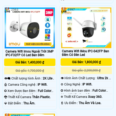
Động.
2563
2997
Camera Wifi IMou IPC-S42FP Ban
Camera Wifi Imou Ngoài Trời 3MP
Đêm Có Đèn Led
IPC-F32FP Có Led Ban Đêm
Giá Bán: 1,800,000 ₫
Giá Bán: 1,400,000 ₫
Giá gốc: 2,200,000 ₫
Giá gốc: 1,700,000 ₫
👁 Hình Ành Chất Lượng :
Ultra 2k +
👁️‍🗨 Chất lượng hình Ảnh :
2K Lite .
.
⚙ Công Nghệ :
IP Wifi.
🤖️ Camera Công nghệ :
IP Wifi.
✪ Hình ảnh ban đêm :
Full Color
✪ Xem Được Ban Đêm :
Full Color
20m Có Màu Ban Ðêm.
30m Có Màu Ban Ðêm.
❄ Thiết Kế Camera
Xoay 360.
🐉️ Thiết Kế Camera
Thân Plastic.
️👮 Ưu Điểm :
Thu Âm Và Loa.
️💎 Đặt Điểm :
Thu Âm.
12443