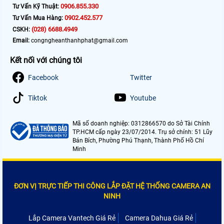
0906.855.330
Tư Vấn Kỹ Thuật:
0902.452.577
Tư Vấn Mua Hàng:
(028) 6688.4949
CSKH:
Email:
congngheanthanhphat@gmail.com
Kết nối với chúng tôi
Facebook
Twitter
Tiktok
Youtube
Mã số doanh nghiệp: 0312866570 do Sở Tài Chính
TP.HCM cấp ngày 23/07/2014. Trụ sở chính: 51 Lũy
Bán Bích, Phường Phú Thạnh, Thành Phố Hồ Chí
Minh
ĐƠN VỊ TRỰC TIẾP THI CÔNG LẮP ĐẶT HỆ THỐNG CAMERA AN
NINH
Lắp Camera Vantech Giá Rẻ
Camera Dahua Giá Rẻ