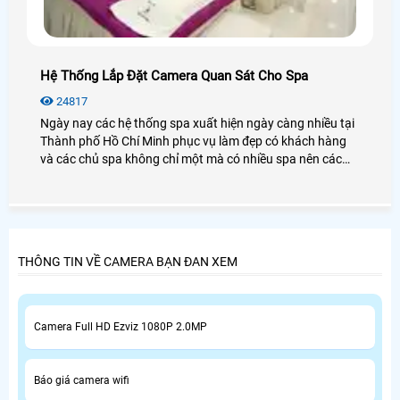
Hệ Thống Lắp Đặt Camera Quan Sát Cho Spa
24817
Ngày nay các hệ thống spa xuất hiện ngày càng nhiều tại
Thành phố Hồ Chí Minh phục vụ làm đẹp có khách hàng
và các chủ spa không chỉ một mà có nhiều spa nên các
chủ quản lý cần quản lý một lúc nhiều spa cùng một lúc
thì chỉ có lắp camera quan sát cho spa là cách tốt nhất và
phù hợp để quản lý spa của mình.
THÔNG TIN VỀ CAMERA BẠN ĐAN XEM
Camera Full HD Ezviz 1080P 2.0MP
Báo giá camera wifi