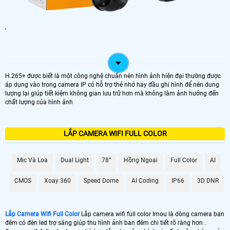
'
H.265+ được biết là một công nghệ chuẩn nén hình ảnh hiện đại thường được
áp dụng vào trong camera IP có hỗ trợ thẻ nhớ hay đầu ghi hình để nén dung
lượng lại giúp tiết kiệm không gian lưu trữ hơn mà không làm ảnh hưởng đến
chất lượng của hình ảnh
LẮP CAMERA WIFI FULL COLOR
Mic Và Loa
Dual Light
78°
Hồng Ngoại
Full Color
AI
CMOS
Xoay 360
Speed Dome
AI Coding
IP66
3D DNR
Lắp Camera Wifi Full Color
Lắp camera wifi full color Imou là dòng camera ban
đêm có đèn led trợ sáng giúp thu hình ảnh ban đêm chi tiết rõ ràng hơn .