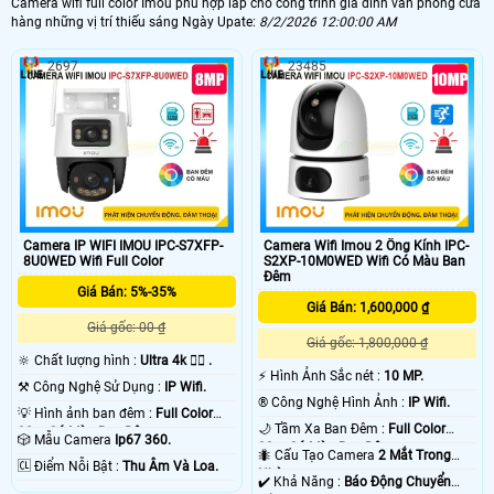
Camera wifi full color Imou phù hợp lắp cho công trình gia đình văn phòng cửa
hàng những vị trí thiếu sáng Ngày Upate:
8/2/2026 12:00:00 AM
2697
23485
Camera IP WIFI IMOU IPC-S7XFP-
Camera Wifi Imou 2 Ống Kính IPC-
8U0WED Wifi Full Color
S2XP-10M0WED Wifi Có Màu Ban
Đêm
Giá Bán: 5%-35%
Giá Bán: 1,600,000 ₫
Giá gốc: 00 ₫
Giá gốc: 1,800,000 ₫
🔆 Chất lượng hình :
Ultra 4k 👍🏾 .
️⚡ Hình Ảnh Sắc nét :
10 MP.
⚒ Công Nghệ Sử Dụng :
IP Wifi.
®️ Công Nghệ Hình Ảnh :
IP Wifi.
💡 Hình ảnh ban đêm :
Full Color
🌙 Tầm Xa Ban Đêm :
Full Color
30m Có Màu Ban Ðêm.
🎲 Mẫu Camera
Ip67 360.
20m Có Màu Ban Ðêm.
🐜 Cấu Tạo Camera
2 Mắt Trong
️🆑 Điểm Nỗi Bật :
Thu Âm Và Loa.
Nhà.
️✔️ Khả Năng :
Báo Động Chuyển