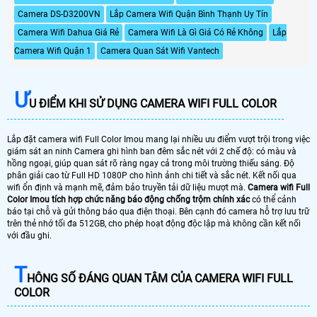
Camera DS-D3200VN
Lắp Camera Wifi Quận Bình Thạnh Uy Tín
Camera Wifi Dahua Giá Rẻ
Camera Wifi Là Gì Giá Có Rẻ Không
Lắp
Camera Wifi Quận 1
Camera Quan Sát Wifi Vantech
Ư
U ĐIỂM KHI SỬ DỤNG CAMERA WIFI FULL COLOR
Lắp đặt camera wifi Full Color Imou mang lại nhiều ưu điểm vượt trội trong việc
giám sát an ninh Camera ghi hình ban đêm sắc nét với 2 chế độ: có màu và
hồng ngoại, giúp quan sát rõ ràng ngay cả trong môi trường thiếu sáng. Độ
phân giải cao từ Full HD 1080P cho hình ảnh chi tiết và sắc nét. Kết nối qua
wifi ổn định và mạnh mẽ, đảm bảo truyền tải dữ liệu mượt mà.
Camera wifi Full
Color Imou tích hợp chức năng báo động chống trộm chính xác
có thể cảnh
báo tại chỗ và gửi thông báo qua điện thoại. Bên cạnh đó camera hỗ trợ lưu trữ
trên thẻ nhớ tối đa 512GB, cho phép hoạt động độc lập mà không cần kết nối
với đầu ghi.
T
HÔNG SỐ ĐÁNG QUAN TÂM CỦA CAMERA WIFI FULL
COLOR