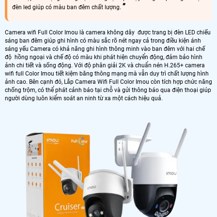
đèn led giúp có màu ban đêm chất lượng.
Camera wifi Full Color Imou là camera không dây được trang bị đèn LED chiếu
sáng ban đêm giúp ghi hình có màu sắc rõ nét ngay cả trong điều kiện ánh
sáng yếu Camera có khả năng ghi hình thông minh vào ban đêm với hai chế
độ hồng ngoại và chế độ có màu khi phát hiện chuyển động, đảm bảo hình
ảnh chi tiết và sống động. Với độ phân giải 2K và chuẩn nén H.265+ camera
wifi full Color Imou tiết kiệm băng thông mạng mà vẫn duy trì chất lượng hình
ảnh cao. Bên cạnh đó, Lắp Camera Wifi Full Color Imou còn tích hợp chức năng
chống trộm, có thể phát cảnh báo tại chỗ và gửi thông báo qua điện thoại giúp
người dùng luôn kiểm soát an ninh từ xa một cách hiệu quả.