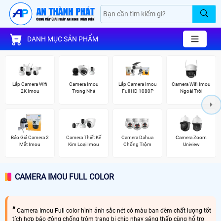
DANH MỤC SẢN PHẨM
Lắp Camera Wifi
Camera Imou
Lắp Camera Imou
Camera Wifi Imou
2K Imou
Trong Nhà
Full HD 1080P
Ngoài Trời
Báo Giá Camera 2
Camera Thiết Kế
Camera Dahua
Camera Zoom
Mắt Imou
Kim Loại Imou
Chống Trộm
Uniview
CAMERA IMOU FULL COLOR
Camera Imou Full color hình ảnh sắc nét có màu ban đêm chất lượng tốt
tích hợp báo động chống trộm trang bị chip nhạy sáng thấp cùng hổ trợ