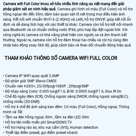
Camera wifi Full Color Imou sở hữu nhiều tính năng ưu việt mang đến giải
pháp giám sát an ninh hiệu quả
. Camera ghi hình có màu (Full Color) và hỗ trợ
hồng ngoại lên đến 30m, đảm bảo quan sát rõ nét trong mọi điều kiện ánh
sáng. Kết nối wifi chuẩn Wi-Fi 6 (2.4GHz) và LAN, hỗ trợ ONVIF, giúp kết nối ổn
định và dễ dàng tích hợp với các thiết bị khác. Camera còn hỗ trợ kết nối nhanh
qua Bluetooth và có chuẩn chống nước IP66, phù hợp lắp đặt ngoài trời. Với
công nghệ AI, camera có khả năng phát hiện con người, xe và âm thanh bất
thường. Ngoài ra, camera còn hỗ trợ đàm thoại hai chiều và còi hú cùng đèn
chớp báo động xoay 360 độ, giúp cảnh báo và theo dõi chuyển động hiệu quả.
THAM KHẢO THÔNG SỐ CAMERA WIFI FULL COLOR
• Camera IP WIFI quay quét 5.0MP
• Độ phân giải 5MP Stavis CMOS
• Chuẩn nén H265+, 25/30fps@1080P , 20fps@5MP
• Độ nhạy sáng Color: 0.005 lux@F1.6, B/W: 0.0005 lux@F1.6, 0lux IR On
• Chế độ ngày đêm (ICR), Chống ngược sáng DWDR, chống ngược sáng(BLC),
chống nhiễu (3D-DNR).
• Hỗ trợ 4 chế độ ánh sáng ban đêm: Có màu (Full Color), Hồng ngoại, Thông
minh và Tắt
• Tầm xa đèn hồng ngoại 30m , tầm xa đèn LED 30m
• Hỗ trợ tên miền miễn phí SmartDDNS.TV
• Hỗ trợ Hàng rào ảo, khu vực cấm (IVS), Human detection
• Thiết lập điểm preset, gọi điểm preset nhanh