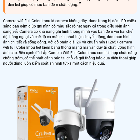
đèn led giúp có màu ban đêm chất lượng.
Camera wifi Full Color Imou là camera không dây được trang bị đèn LED chiếu
sáng ban đêm giúp ghi hình có màu sắc rõ nét ngay cả trong điều kiện ánh
sáng yếu Camera có khả năng ghi hình thông minh vào ban đêm với hai chế
độ hồng ngoại và chế độ có màu khi phát hiện chuyển động, đảm bảo hình
ảnh chi tiết và sống động. Với độ phân giải 2K và chuẩn nén H.265+ camera
wifi full Color Imou tiết kiệm băng thông mạng mà vẫn duy trì chất lượng hình
ảnh cao. Bên cạnh đó, Lắp Camera Wifi Full Color Imou còn tích hợp chức năng
chống trộm, có thể phát cảnh báo tại chỗ và gửi thông báo qua điện thoại giúp
người dùng luôn kiểm soát an ninh từ xa một cách hiệu quả.