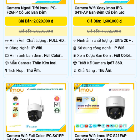
Camera Ngoài Trời Imou IPC-
Camera Wifi Xoay Imou IPC-
F26FP Có Led Ban Đêm
S41FAP Ban Đêm Có Đèn Led
Giá Bán: 2,020,000 ₫
Giá Bán: 1,600,000 ₫
Giá gốc: 2,020,000 ₫
Giá gốc: 1,892,000 ₫
️👀 Hình Ành Chất Lượng :
FULL HD
✨ Hình ảnh chất lượng :
Ultra 2k + .
1080P .
⚜️ Công Nghệ :
IP Wifi.
🤖️ Sử dụng công nghệ :
IP Wifi.
💥 Hình ảnh ban đêm :
Full Color
❃ Xem Được Ban Đêm :
Full Color
30m Có Màu Ban Ðêm.
30m Có Màu Ban Ðêm.
🎲 Mẫu Camera
Thân Kim loại.
🐉️ Thiết Kế Camera
Ip67 360.
️🎙 Tích Hợp :
Thu Âm.
️📡 Khả Năng :
Thu Âm.
4111
12877
Camera Wifi Full Color IPC-S41FP
Camera Wifi Imou IPC-S21FAP