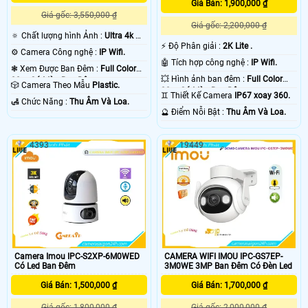
Giá Bán: 1,900,000 ₫
Giá gốc: 3,550,000 ₫
Giá gốc: 2,200,000 ₫
🔅 Chất lượng hình Ảnh :
Ultra 4k 👍🏾
️⚡ Độ Phân giải :
2K Lite .
.
⚙ Camera Công nghệ :
IP Wifi.
🤖️ Tích hợp công nghệ :
IP Wifi.
❃ Xem Được Ban Đêm :
Full Color
💥 Hình ảnh ban đêm :
Full Color
20m Có Màu Ban Ðêm.
🎲 Camera Theo Mẫu
Plastic.
30m Có Màu Ban Ðêm.
♊ Thiết Kế Camera
IP67 xoay 360.
️🛃 Chức Năng :
Thu Âm Và Loa.
️🔮 Điểm Nỗi Bật :
Thu Âm Và Loa.
4393
19449
Camera Imou IPC-S2XP-6M0WED
CAMERA WIFI IMOU IPC-GS7EP-
Có Led Ban Đêm
3M0WE 3MP Ban Đêm Có Đèn Led
Giá Bán: 1,500,000 ₫
Giá Bán: 1,700,000 ₫
Giá gốc: 1,800,000 ₫
Giá gốc: 2,000,000 ₫