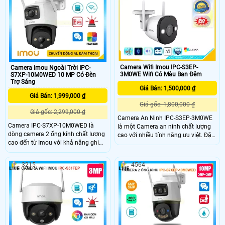
mà vẫn có màu ban đêm Imou IPC-
ràng
F52FP thiết kế chắc chắn và hiện
đại phù hợp với nhiều môi trường,
camera này có khả năng hoạt động
ổn định ngay cả trong những điều
kiện thời tiết khắc nghiệt nhất như
mưa to hay bụi bẩn
Camera Wifi Imou IPC-S3EP-
Camera Imou Ngoài Trời IPC-
3M0WE Wifi Có Màu Ban Đêm
S7XP-10M0WED 10 MP Có Đèn
Trợ Sáng
Giá Bán: 1,500,000 ₫
Giá Bán: 1,999,000 ₫
Giá gốc: 1,800,000 ₫
Giá gốc: 2,299,000 ₫
Camera An Ninh IPC-S3EP-3M0WE
Camera IPC-S7XP-10M0WED là
là một Camera an ninh chất lượng
dòng camera 2 ống kính chất lượng
cao với nhiều tính năng ưu việt. Đặc
cao đến từ Imou với khả năng ghi
biệt, Camera này được trang bị khả
hình siêu nét 3K trang bị 1 ống kính
năng hiển thị màu sắc ban đêm, rất
xoay và 1 ống kính cố định. Ngoài
phù hợp cho những trường hợp sử
3215
4564
ra camera còn đem đến khả năng
dụng ngoài trời. Hình ảnh quan sát
phát hiện phân biệt người phương
ban đêm rõ nét với khoảng cách
tiện một cách chính xác, bên cạnh
nhìn xa lên đến 30m, giúp bạn có
đó là tầm nhìn ban đêm có màu sắc
những hình ảnh sáng đẹp và chi tiết
chân thực.