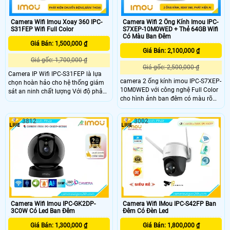
Camera Wifi Imou Xoay 360 IPC-
Camera Wifi 2 Ống Kính Imou IPC-
S31FEP Wifi Full Color
S7XEP-10M0WED + Thẻ 64GB Wifi
Có Màu Ban Đêm
Giá Bán: 1,500,000 ₫
Giá Bán: 2,100,000 ₫
Giá gốc: 1,700,000 ₫
Giá gốc: 2,500,000 ₫
Camera IP Wifi IPC-S31FEP là lựa
camera 2 ống kính imou IPC-S7XEP-
chọn hoàn hảo cho hệ thống giám
10M0WED với công nghệ Full Color
sát an ninh chất lượng Với độ phân
cho hình ảnh ban đêm có màu rõ
giải lên đến 3.0 megapixel, IPC-
nét, Camera này độ phân giải 5.0MP
S31FEP đảm bảo hình ảnh sắc nét
thiết kế IP Wifi trang bị giám sát ban
Khả năng xem được ban đêm Full
3812
3002
đêm thông minh 2 mắt tinh tế tích
Color trong khoảng cách 30m giúp
hợp micro và loa cao cấp, chống
quan sát hiệu quả ngay cả khi ánh
xâm nhập khu vực, phân biệt người.
sáng yếu và có chức năng Báo Động
Chuyển Động rất lý tưởng cho việc
lắp đặt giám sát trong gia đình, căn
hộ hoặc công trình khác
Camera Wifi Imou IPC-GK2DP-
Camera Wifi IMou IPC-S42FP Ban
3C0W Có Led Ban Đêm
Đêm Có Đèn Led
Giá Bán: 1,300,000 ₫
Giá Bán: 1,800,000 ₫