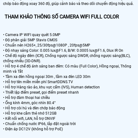
chớp báo động xoay 360 độ, giúp cảnh báo và theo dõi chuyển động hiệu quả.
THAM KHẢO THÔNG SỐ CAMERA WIFI FULL COLOR
• Camera IP WIFI quay quét 5.0MP
• Độ phân giải 5MP Stavis CMOS
• Chuẩn nén H265+, 25/30fps@1080P , 20fps@5MP
• Độ nhạy sáng Color: 0.005 lux@F1.6, B/W: 0.0005 lux@F1.6, 0lux IR On
• Chế độ ngày đêm (ICR), Chống ngược sáng DWDR, chống ngược sáng(BLC),
chống nhiễu (3D-DNR).
• Hỗ trợ 4 chế độ ánh sáng ban đêm: Có màu (Full Color), Hồng ngoại, Thông
minh và Tắt
• Tầm xa đèn hồng ngoại 30m , tầm xa đèn LED 30m
• Hỗ trợ tên miền miễn phí SmartDDNS.TV
• Hỗ trợ Hàng rào ảo, khu vực cấm (IVS), Human detection
• Thiết lập điểm preset, gọi điểm preset nhanh
• Hỗ trợ đàm thoại hai chiều
• Ống kính 4mm, góc nhìn 80.4°
• Hỗ trợ còi hú và đèn chớp báo động
• Hỗ trợ khe cắm thẻ nhớ 512GB
• Kết nối wifi, LAN, hỗ trợ ONVIF
• Chuẩn chống nước IP66, lắp đặt ngoài trời
• Điện áp DC12V (không hỗ trợ PoE)