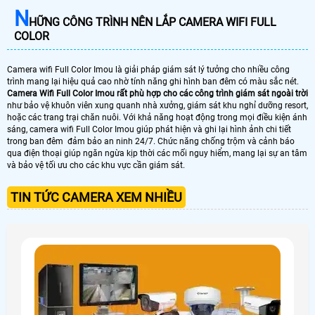
N
HỮNG CÔNG TRÌNH NÊN LẮP CAMERA WIFI FULL
COLOR
Camera wifi Full Color Imou là giải pháp giám sát lý tưởng cho nhiều công
trình mang lại hiệu quả cao nhờ tính năng ghi hình ban đêm có màu sắc nét.
Camera Wifi Full Color Imou rất phù hợp cho các công trình giám sát ngoài trời
như bảo vệ khuôn viên xung quanh nhà xưởng, giám sát khu nghỉ dưỡng resort,
hoặc các trang trại chăn nuôi. Với khả năng hoạt động trong mọi điều kiện ánh
sáng, camera wifi Full Color Imou giúp phát hiện và ghi lại hình ảnh chi tiết
trong ban đêm đảm bảo an ninh 24/7. Chức năng chống trộm và cảnh báo
qua điện thoại giúp ngăn ngừa kịp thời các mối nguy hiểm, mang lại sự an tâm
và bảo vệ tối ưu cho các khu vực cần giám sát.
TIN TỨC CAMERA XEM NHIỀU