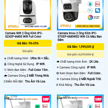
Camera Wifi 2 Ống Kính IPC-
Camera Imou 2 Ống Kính IPC-
S2XEP-6M0S Wifi Full Color
S7XEP-6M0WED Wifi Có Màu Ban
Đêm
Giá Bán: 5%-35%
Giá Bán: 1,999,000 ₫
Giá gốc:
Giá gốc: 2,299,000 ₫
☀️ Chất lượng hình :
Ultra 3k + Sắc
👁 Chất lượng hình Ảnh :
2K Lite .
Nét .
🤖️ Công Nghệ Sử Dụng :
IP Wifi.
✳️ Camera Công nghệ :
IP Wifi.
💡 Nhìn Ban Đêm :
Full Color 15m
✪ Xem Được Ban Đêm :
Full Color
Có Màu Ban Ðêm.
🌧️ Camera Dòng
2 Mắt Trong Nhà.
30m Có Màu Ban Ðêm.
💢 Camera Dòng
2 Mắt Ngoài Trời.
️ƒ Điểm Nỗi Bật :
Thu Âm Và Loa.
️₤ Khả Năng :
Thu Âm Và Loa.
2759
2843