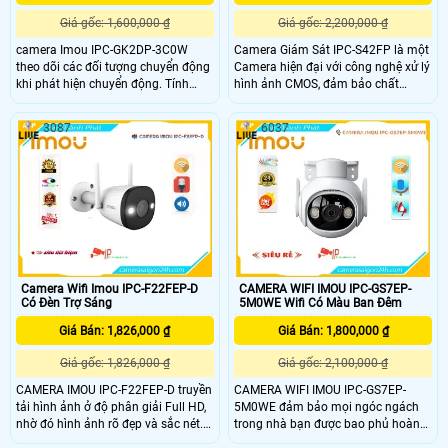
Giá gốc: 1,600,000 ₫
Giá gốc: 2,200,000 ₫
camera Imou IPC-GK2DP-3C0W
Camera Giám Sát IPC-S42FP là một
theo dõi các đối tượng chuyển động
Camera hiện đại với công nghệ xử lý
khi phát hiện chuyển động. Tính
hình ảnh CMOS, đảm bảo chất
năng đàm thoại 2 chiều thông qua
lượng hình ảnh chân thực. Với công
việc kết nối mic và loa tích hợp, cho
nghệ thiếu sáng Full Color, camera
3087
6037
phép giao tiếp trực tiếp với người
có khả năng quan sát trong điều
đang được giám sát.
kiện thiếu sáng màu sắc rõ ràng. Độ
phân giải 4.0 MP cho hình ảnh sắc
nét, đẹp mắt
Camera Wifi Imou IPC-F22FEP-D
CAMERA WIFI IMOU IPC-GS7EP-
Có Đèn Trợ Sáng
5M0WE Wifi Có Màu Ban Đêm
Giá Bán: 1,826,000 ₫
Giá Bán: 1,800,000 ₫
Giá gốc: 1,826,000 ₫
Giá gốc: 2,100,000 ₫
CAMERA IMOU IPC-F22FEP-D truyền
CAMERA WIFI IMOU IPC-GS7EP-
tải hình ảnh ở độ phân giải Full HD,
5M0WE đảm bảo mọi ngóc ngách
nhờ đó hình ảnh rõ đẹp và sắc nét.
trong nhà bạn được bao phủ hoàn
Camera chủ động giữ các mối đe
toàn . Với chứng nhận IP66, camera