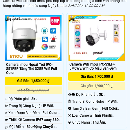
Camera wifi full color Imou phù hợp lắp cho công trình gia đình văn phòng cửa
hàng những vị trí thiếu sáng Ngày Upate:
8/9/2026 12:00:00 AM
4857
2556
Camera Wifi Imou IPC-S3EP-
Camera Imou Ngoài Trời IPC-
5M0WE Wifi Có Màu Ban Đêm
S51FEP Tặng Thẻ 32GB Wifi Full
Color
Giá Bán: 1,700,000 ₫
Giá Bán: 1,650,000 ₫
Giá gốc: 1,900,000 ₫
Giá gốc: 1,900,000 ₫
👁️‍🗨 Độ Phân giải :
3k .
✨ Độ Phân giải :
3k .
🤖️ Trang Bị Công Nghệ :
IP Wifi.
⚒ Trang Bị Công Nghệ :
IP Wifi.
🌚 Tầm Xa Ban Đêm :
Full Color
❈ Xem Được Ban Đêm :
Full Color
30m Có Màu Ban Ðêm.
⚒ Loại Camera
Thân Plastic.
20m Có Màu Ban Ðêm.
👑 Thiết Kế Camera
IP67 xoay 360.
️💎 Chức Năng :
Thu Âm.
️ლ Đặt Điểm :
Báo Động Chuyển