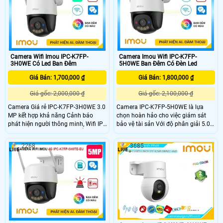
Camera Wifi Imou IPC-K7FP-
Camera Imou Wifi IPC-K7FP-
3H0WE Có Led Ban Đêm
5H0WE Ban Đêm Có Đèn Led
Giá Bán: 1,700,000 ₫
Giá Bán: 1,800,000 ₫
Giá gốc: 2,000,000 ₫
Giá gốc: 2,100,000 ₫
Camera Giá rẻ IPC-K7FP-3H0WE 3.0
Camera IPC-K7FP-5H0WE là lựa
MP kết hợp khả năng Cảnh báo
chọn hoàn hảo cho việc giám sát
phát hiện người thông minh, Wifi IP,
bảo vệ tài sản Với độ phân giải 5.0
Còi & nháy đèn khi có chuyển động,
megapixel camera không dây này
xem màu sắc Full Color 30m vào
kết hợp khả năng phát hiện chuyển
2268
3685
ban đêm, trang bị đèn trợ sáng kép,
động thông minh và phát hiện hình
loa đàm thoại tích hợp, Chống
dáng người. Đặc biệt, thiết bị này
Ngược Sáng HDR. Camera nhỏ gọn,
trang bị đèn cảnh báo xâm nhập và
xoay 360 độ, thiết kế cao cấp.
còi hú tại chỗ, giúp người dùng dễ
dàng nhận biết sự xâm nhập