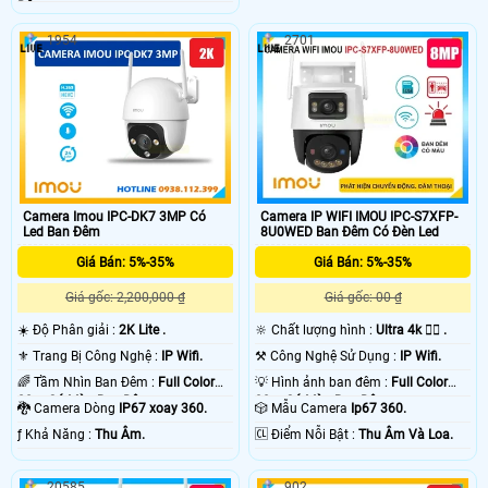
Động.
1954
2701
Camera Imou IPC-DK7 3MP Có
Camera IP WIFI IMOU IPC-S7XFP-
Led Ban Đêm
8U0WED Ban Đêm Có Đèn Led
Giá Bán: 5%-35%
Giá Bán: 5%-35%
Giá gốc: 2,200,000 ₫
Giá gốc: 00 ₫
☀️ Độ Phân giải :
2K Lite .
🔆 Chất lượng hình :
Ultra 4k 👍🏾 .
⚜️ Trang Bị Công Nghệ :
IP Wifi.
⚒ Công Nghệ Sử Dụng :
IP Wifi.
🌈 Tầm Nhìn Ban Đêm :
Full Color
💡 Hình ảnh ban đêm :
Full Color
20m Có Màu Ban Ðêm.
30m Có Màu Ban Ðêm.
🐉️ Camera Dòng
IP67 xoay 360.
🎲 Mẫu Camera
Ip67 360.
️ƒ Khả Năng :
Thu Âm.
️🆑 Điểm Nỗi Bật :
Thu Âm Và Loa.
20585
902