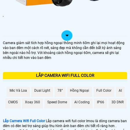
'
Camera giám sát tích hợp hồng ngoại thông minh 60m ghi lại mọi hoạt động
vào ban đêm một cách rõ nét, sáng đẹp mà không cần đến bất kỳ ánh sáng
bên ngoài nào hỗ trợ. Với khoảng cách hồng ngoại 60m, camera sẽ ghi lại
nhiều chi tiết hơn vào ban đêm
LẮP CAMERA WIFI FULL COLOR
Mic Và Loa
Dual Light
78°
Hồng Ngoại
Full Color
AI
CMOS
Xoay 360
Speed Dome
AI Coding
IP66
3D DNR
Lắp Camera Wifi Full Color
Lắp camera wifi full color Imou là dòng camera ban
đêm có đèn led trợ sáng giúp thu hình ảnh ban đêm chi tiết rõ ràng hơn .