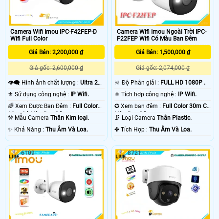
Camera Wifi Imou IPC-F42FEP-D
Camera Wifi Imou Ngoài Trời IPC-
Wifi Full Color
F22FEP Wifi Có Màu Ban Đêm
Giá Bán: 2,200,000 ₫
Giá Bán: 1,500,000 ₫
Giá gốc: 2,600,000 ₫
Giá gốc: 2,074,000 ₫
👁️‍🗨 Hình ảnh chất lượng :
Ultra 2k
🔆 Độ Phân giải :
FULL HD 1080P .
+ .
⚜️ Sử dụng công nghệ :
IP Wifi.
⚛️ Tích hợp công nghệ :
IP Wifi.
🌈 Xem Được Ban Đêm :
Full Color
✪ Xem ban đêm :
Full Color 30m Có
30m Có Màu Ban Ðêm.
Màu Ban Ðêm.
⚒ Mẫu Camera
Thân Kim loại.
🗜️ Loại Camera
Thân Plastic.
️✨ Khả Năng :
Thu Âm Và Loa.
️✤ Tích Hợp :
Thu Âm Và Loa.
6109
8721