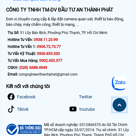
CÔNG TY TNHH TM-DV ĐẦU TƯ AN THÀNH PHÁT
Đơn vị chuyên cung cấp & lắp đặt camera quan sát, thiết bị báo động,
báo cháy, máy chấm công, thiết bị mạng, ...
Trụ Sở:
51 Lũy Bán Bích, Phường Phú Thạnh, TP. Hồ Chí Minh
0938.11.23.99
Hotline Tư Vấn:
0906.72.73.77
Hotline Tư Vấn 1:
0906.855.330
Tư Vấn Kỹ Thuật:
0902.452.577
Tư Vấn Mua Hàng:
(028) 6688.4949
CSKH:
Email:
congngheanthanhphat@gmail.com
Kết nối với chúng tôi
Facebook
Twitter
Tiktok
Youtube
Mã số doanh nghiệp: 0312866570 do Sở Tài Chính
TP.HCM cấp ngày 23/07/2014. Trụ sở chính: 51 Lũy
Bán Bích, Phường Phú Thạnh, Thành Phố Hồ Chí