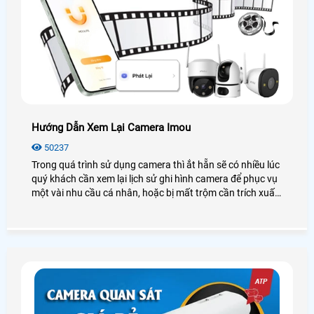
Hướng Dẫn Xem Lại Camera Imou
50237
Trong quá trình sử dụng camera thì ắt hẵn sẽ có nhiều lúc
quý khách cần xem lại lịch sử ghi hình camera để phục vụ
một vài nhu cầu cá nhân, hoặc bị mất trộm cần trích xuất
dữ liệu. Vì vậy hôm nay An Thành Phát chúng tôi sẽ
hướng dẫn các bạn cách xem lại Camera IMOU thông qua
điện thoại thông minh, máy tính. Các bạn hãy làm theo
hướng dẫn của mình nhé.