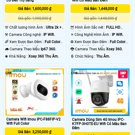
Có Đèn Trợ Sáng
Wifi Có Màu Ban Đêm
Giá Bán: 1,600,000 ₫
Giá Bán: 1,448,000 ₫
Giá gốc: 1,900,000 ₫
Giá gốc: 1,648,000 ₫
💯 Chất lượng hình Ảnh :
Ultra 2k + .
🦉 Hình Ảnh Sắc nét :
FULL HD
1080P .
⚒ Camera Công nghệ :
IP Wifi.
✳️ Công Nghệ Hình Ảnh :
IP Wifi.
🌈 Xem Được Ban Đêm :
Full Color
❂ Xem Được Ban Đêm :
Full Color
30m Có Màu Ban Ðêm.
30m Có Màu Ban Ðêm.
🌧️ Camera Theo Mẫu
Ip67 360.
🐉️ Camera Theo Mẫu
Xoay 360.
️♚ Khả Năng :
Xoay 360 Thu Âm.
️👮 Chức Năng :
Thu Âm.
3574
3311
Camera Wifi Imou IPC-F88FIP-V2
Camera Dùng Sim 4G Imou IPC-
Wifi Full Color
K7FP-3H0TE-EU Wifi Có Màu Ban
Đêm
Giá Bán: 3,250,000 ₫