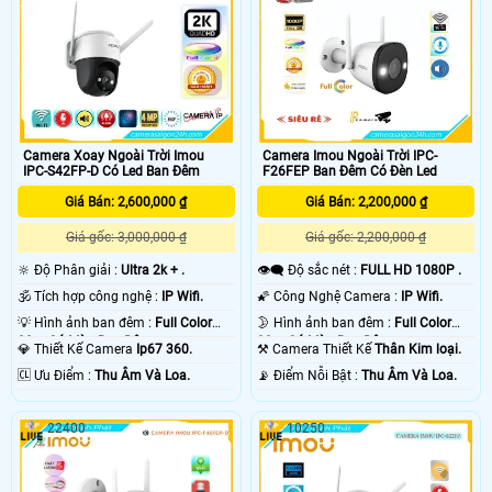
Camera Xoay Ngoài Trời Imou
Camera Imou Ngoài Trời IPC-
IPC-S42FP-D Có Led Ban Đêm
F26FEP Ban Đêm Có Đèn Led
Giá Bán: 2,600,000 ₫
Giá Bán: 2,200,000 ₫
Giá gốc: 3,000,000 ₫
Giá gốc: 2,200,000 ₫
🔆 Độ Phân giải :
Ultra 2k + .
👁️‍🗨 Độ sắc nét :
FULL HD 1080P .
🕉️ Tích hợp công nghệ :
IP Wifi.
🌠 Công Nghệ Camera :
IP Wifi.
💡 Hình ảnh ban đêm :
Full Color
🌛 Hình ảnh ban đêm :
Full Color
30m Có Màu Ban Ðêm.
30m Có Màu Ban Ðêm.
💎 Thiết Kế Camera
Ip67 360.
⚒ Camera Thiết Kế
Thân Kim loại.
️🆑 Ưu Điểm :
Thu Âm Và Loa.
️📡 Điểm Nỗi Bật :
Thu Âm Và Loa.
22400
10250