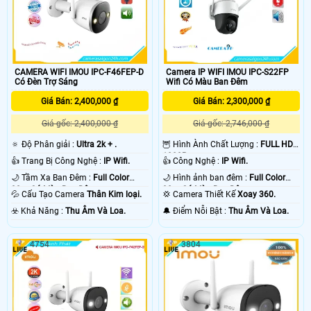
CAMERA WIFI IMOU IPC-F46FEP-D
Camera IP WIFI IMOU IPC-S22FP
Có Đèn Trợ Sáng
Wifi Có Màu Ban Đêm
Giá Bán: 2,400,000 ₫
Giá Bán: 2,300,000 ₫
Giá gốc: 2,400,000 ₫
Giá gốc: 2,746,000 ₫
🔅 Độ Phân giải :
Ultra 2k + .
🦉 Hình Ành Chất Lượng :
FULL HD
1080P .
👍 Trang Bị Công Nghệ :
IP Wifi.
👍 Công Nghệ :
IP Wifi.
🌙 Tầm Xa Ban Đêm :
Full Color
🌙 Hình ảnh ban đêm :
Full Color
30m Có Màu Ban Ðêm.
30m Có Màu Ban Ðêm.
💦 Cấu Tạo Camera
Thân Kim loại.
💢 Camera Thiết Kế
Xoay 360.
️☣️ Khả Năng :
Thu Âm Và Loa.
️🔔 Điểm Nỗi Bật :
Thu Âm Và Loa.
4754
3804