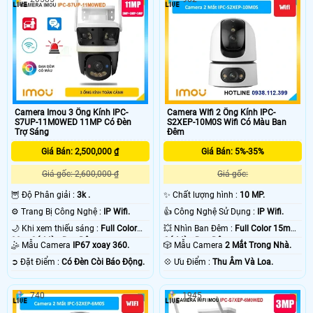
Camera Imou 3 Ống Kính IPC-
Camera WIfi 2 Ống Kính IPC-
S7UP-11M0WED 11MP Có Đèn
S2XEP-10M0S Wifi Có Màu Ban
Trợ Sáng
Đêm
Giá Bán: 2,500,000 ₫
Giá Bán: 5%-35%
Giá gốc: 2,600,000 ₫
Giá gốc:
🦉 Độ Phân giải :
3k .
✨ Chất lượng hình :
10 MP.
⚙ Trang Bị Công Nghệ :
IP Wifi.
👍 Công Nghệ Sử Dụng :
IP Wifi.
🌙 Khi xem thiếu sáng :
Full Color
💥 Nhìn Ban Đêm :
Full Color 15m
30m Có Màu Ban Ðêm.
Có Màu Ban Ðêm.
🤹 Mẫu Camera
IP67 xoay 360.
🎲 Mẫu Camera
2 Mắt Trong Nhà.
️➲ Đặt Điểm :
Có Ðèn Còi Báo Động.
️💠 Ưu Điểm :
Thu Âm Và Loa.
740
1945