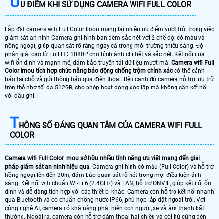
Ư
U ĐIỂM KHI SỬ DỤNG CAMERA WIFI FULL COLOR
Lắp đặt camera wifi Full Color Imou mang lại nhiều ưu điểm vượt trội trong việc
giám sát an ninh Camera ghi hình ban đêm sắc nét với 2 chế độ: có màu và
hồng ngoại, giúp quan sát rõ ràng ngay cả trong môi trường thiếu sáng. Độ
phân giải cao từ Full HD 1080P cho hình ảnh chi tiết và sắc nét. Kết nối qua
wifi ổn định và mạnh mẽ, đảm bảo truyền tải dữ liệu mượt mà.
Camera wifi Full
Color Imou tích hợp chức năng báo động chống trộm chính xác
có thể cảnh
báo tại chỗ và gửi thông báo qua điện thoại. Bên cạnh đó camera hỗ trợ lưu trữ
trên thẻ nhớ tối đa 512GB, cho phép hoạt động độc lập mà không cần kết nối
với đầu ghi.
T
HÔNG SỐ ĐÁNG QUAN TÂM CỦA CAMERA WIFI FULL
COLOR
Camera wifi Full Color Imou sở hữu nhiều tính năng ưu việt mang đến giải
pháp giám sát an ninh hiệu quả
. Camera ghi hình có màu (Full Color) và hỗ trợ
hồng ngoại lên đến 30m, đảm bảo quan sát rõ nét trong mọi điều kiện ánh
sáng. Kết nối wifi chuẩn Wi-Fi 6 (2.4GHz) và LAN, hỗ trợ ONVIF, giúp kết nối ổn
định và dễ dàng tích hợp với các thiết bị khác. Camera còn hỗ trợ kết nối nhanh
qua Bluetooth và có chuẩn chống nước IP66, phù hợp lắp đặt ngoài trời. Với
công nghệ AI, camera có khả năng phát hiện con người, xe và âm thanh bất
thường. Ngoài ra, camera còn hỗ trợ đàm thoại hai chiều và còi hú cùng đèn