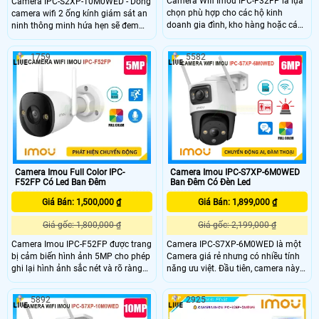
Camera Wifi Imou IPC-F32FP là lựa
Camera IPC-S2XP-10M0WED - Dòng
chọn phù hợp cho các hộ kinh
camera wifi 2 ống kính giám sát an
doanh gia đình, kho hàng hoặc các
ninh thông minh hứa hẹn sẽ đem
khu vực cần giám sát ngoài trời với
đến cho bạn có được trải nghiệm
yêu cầu về chất lượng hình ảnh và
thật tuyệt vời. Giúp ghi lại hình ảnh
1759
5582
tính năng thông minh giúp ghi lại
sắc nét với độ phân giải lên đến
hình ảnh rõ nét và chi tiết của khu
10MP, ngoài ra còn được tích hợp
vực giám sát tích hợp công nghệ
các chức năng công nghệ hỗ trợ cho
phát hiện chuyển động thông minh
việc giám sát đảm bảo an toàn một
giúp gửi thông báo khi có hoạt động
cách hiệu quả nhất
nghi ngờ xảy ra trong khu vực giám
sát
Camera Imou Full Color IPC-
Camera Imou IPC-S7XP-6M0WED
F52FP Có Led Ban Đêm
Ban Đêm Có Đèn Led
Giá Bán: 1,500,000 ₫
Giá Bán: 1,899,000 ₫
Giá gốc: 1,800,000 ₫
Giá gốc: 2,199,000 ₫
Camera Imou IPC-F52FP được trang
Camera IPC-S7XP-6M0WED là một
bị cảm biến hình ảnh 5MP cho phép
Camera giá rẻ nhưng có nhiều tính
ghi lại hình ảnh sắc nét và rõ ràng
năng ưu việt. Đầu tiên, camera này
ngay cả trong điều kiện ánh sáng
có khả năng thu âm và phát lại âm
yếu. Tính năng full color của camera
thanh thông qua loa tích hợp. Điều
5892
2925
cho phép bạn theo dõi trong bóng
này cho phép bạn không chỉ xem
tối với khoảng cách lên đến 30 mét
hình ảnh mà còn nghe âm thanh rõ