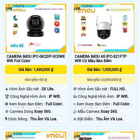
dọa tránh xa những gì bạn quan
có thể được sử dụng ngoài trời với
19478
12446
tâm. CAMERA IMOU IPC-F22FEP-D
các điều kiện thời tiết khác nhau.
có cảm biến 1080P và thuật toán IR
Với tính năng giám sát trực tiếp với
tiên tiến cung cấp video rõ nét cả
độ nét cao QHD 3K và các tính năng
ngày lẫn đêm. Nén H
xoay 0 ~ 355 ° & nghiêng 0 ~ 90 °
CAMERA IMOU IPC-GK2DP-3C0WE
CAMERA IMOU 4G IPC-S21FTP
Wifi Full Color
Wifi Có Màu Ban Đêm
Giá Bán: 1,400,000 ₫
Giá Bán: 1,900,000 ₫
Giá gốc: 00 ₫
Giá gốc: 2,200,000 ₫
☀️ Hình Ảnh Sắc nét :
2K Lite .
💯 Hình Ảnh Sắc nét :
FULL HD
1080P .
🏆 Công Nghệ Hình Ảnh :
IP Wifi.
👍 Công Nghệ Hình Ảnh :
IP Wifi.
✪ Xem Được Ban Đêm :
Full Color
⭐ Xem Được Ban Đêm :
Full Color
10m Có Màu Ban Ðêm.
30m Có Màu Ban Ðêm.
💢 Camera Dòng
Xoay 360.
🤹 Mẫu Camera
Xoay 360.
️🎙 Chức Năng :
Thu Âm Và Loa.
️☣️ Đặt Điểm :
Thu Âm Và Loa.
3366
2748