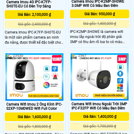
Camera Imou IPC-K2MP-3H0WE
Camera Imou 4G IPC-K7FP-
3.0MP Wifi Có Màu Ban Đêm
5H0TE-EU Có Đèn Trợ Sáng
Giá Bán: 950,000 ₫
Giá Bán: 2,100,000 ₫
Giá gốc: 1,400,000 ₫
Giá gốc: 2,400,000 ₫
IPC-K2MP-3H0WE là camera wifi
Camera Imou IPC-K7FP-5H0TE-EU
imou lắp ngoài trời độ phân giải
là một sản phẩm camera an ninh
3MP có thu âm rõ loa to có màu
đa năng, được thiết kế đặc biệt cho
ban đêm cùng chức năng xoay 360
các ứng dụng cần giám sát từ xa
kháng nước tốt trang bị hồng ngoại
trong điều kiện không có kết nối
23530
2567
10m chức năng ai thông minh phân
mạng dây Imou IPC-K7FP-5H0TE-
biệt người và vật cuyển động phù
EU hỗ trợ công nghệ hồng ngoại với
hợp lắp cổng nhà cổng công ty nhà
khả năng nhìn đêm lên đến 30 mét.
xưởng kho hàng và giám sát xe
trước cửa hàng.
Camera Wifi Imou Ngoài Trời 3MP
Camera Wifi Imou 2 Ống Kính IPC-
IPC-F32FP Wifi Có Màu Ban Đêm
S2XP-10M0WED Wifi Full Color
Giá Bán: 1,400,000 ₫
Giá Bán: 1,600,000 ₫
Giá gốc: 1,700,000 ₫
Giá gốc: 1,800,000 ₫