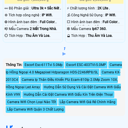
️👀 Độ Phân giải :
Ultra 3k + Sắc Nét .
️⚡ Chất lượng hình :
2K Lite .
⚙ Tích hợp công nghệ :
IP Wifi.
🕉️ Công Nghệ Sử Dụng :
IP Wifi.
❂ Hình ảnh ban đêm :
Full Color
💥 Hình ảnh ban đêm :
Full Color
20m Hồng Ngoại SMD.
30m Có Màu Ban Ðêm.
🎼️ Mẫu Camera
2 Mắt Trong Nhà.
🕸️ Mẫu Camera
Ip67 360.
️💮 Tích Hợp :
Thu Âm Và Loa.
️🔮 Tích Hợp :
Thu Âm Và Loa.
1
⫸
Thông Tin:
Escort Esc-611Tvi 5.0Mp
Escort ESC-403TVI-5.0MP
Camera
Ip Hồng Ngoại 4.0 Megapixel Hdparagon HDS-2246IRP8/SL
Camera KX-
2013C4
Camera Ip Thân Điều Khiển Ptz Ecam-810Ip 2.0Mp Zoom 10X,
Hồng Ngoại Led Array
Hướng Dẫn Sử Dụng Và Cài Đặt Camera Wifi Giấu
Kính V99
Hướng Dẫn Cài Đặt Camera Wifi Giấu Kín Trên Điện Thoại
Camera Wifi Chọn Loại Nào Tốt
Lắp Camera Wifi Giá Rẻ Chính Hãng
Lắp Camera Wifi Quận 3 Chất Lượng