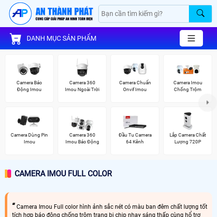
DANH MỤC SẢN PHẨM
Camera Báo
Camera 360
Camera Chuẩn
Camera Imou
Động Imou
Imou Ngoài Trời
Onvif Imou
Chống Trộm
Camera Dùng Pin
Camera 360
Đầu Tu Camera
Lắp Camera Chất
Imou
Imou Báo Động
64 Kênh
Lượng 720P
CAMERA IMOU FULL COLOR
Camera Imou Full color hình ảnh sắc nét có màu ban đêm chất lượng tốt
tích hợp báo động chống trộm trang bị chip nhạy sáng thấp cùng hổ trợ