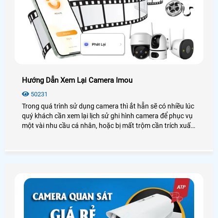
Hướng Dẫn Xem Lại Camera Imou
50231
Trong quá trình sử dụng camera thì ắt hẵn sẽ có nhiều lúc
quý khách cần xem lại lịch sử ghi hình camera để phục vụ
một vài nhu cầu cá nhân, hoặc bị mất trộm cần trích xuất
dữ liệu. Vì vậy hôm nay An Thành Phát chúng tôi sẽ
hướng dẫn các bạn cách xem lại Camera IMOU thông qua
điện thoại thông minh, máy tính. Các bạn hãy làm theo
hướng dẫn của mình nhé.