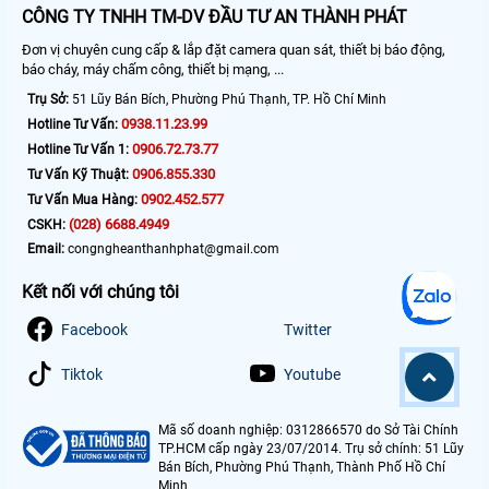
CÔNG TY TNHH TM-DV ĐẦU TƯ AN THÀNH PHÁT
Đơn vị chuyên cung cấp & lắp đặt camera quan sát, thiết bị báo động,
báo cháy, máy chấm công, thiết bị mạng, ...
Trụ Sở:
51 Lũy Bán Bích, Phường Phú Thạnh, TP. Hồ Chí Minh
0938.11.23.99
Hotline Tư Vấn:
0906.72.73.77
Hotline Tư Vấn 1:
0906.855.330
Tư Vấn Kỹ Thuật:
0902.452.577
Tư Vấn Mua Hàng:
(028) 6688.4949
CSKH:
Email:
congngheanthanhphat@gmail.com
Kết nối với chúng tôi
Facebook
Twitter
Tiktok
Youtube
Mã số doanh nghiệp: 0312866570 do Sở Tài Chính
TP.HCM cấp ngày 23/07/2014. Trụ sở chính: 51 Lũy
Bán Bích, Phường Phú Thạnh, Thành Phố Hồ Chí
Minh