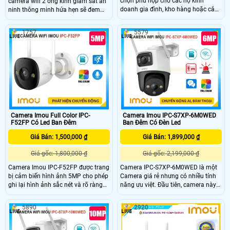
chọn phù hợp cho các hộ kinh
camera wifi 2 ống kính giám sát an
doanh gia đình, kho hàng hoặc các
ninh thông minh hứa hẹn sẽ đem
khu vực cần giám sát ngoài trời với
đến cho bạn có được trải nghiệm
yêu cầu về chất lượng hình ảnh và
thật tuyệt vời. Giúp ghi lại hình ảnh
1757
5579
tính năng thông minh giúp ghi lại
sắc nét với độ phân giải lên đến
hình ảnh rõ nét và chi tiết của khu
10MP, ngoài ra còn được tích hợp
vực giám sát tích hợp công nghệ
các chức năng công nghệ hỗ trợ cho
phát hiện chuyển động thông minh
việc giám sát đảm bảo an toàn một
giúp gửi thông báo khi có hoạt động
cách hiệu quả nhất
nghi ngờ xảy ra trong khu vực giám
sát
Camera Imou Full Color IPC-
Camera Imou IPC-S7XP-6M0WED
F52FP Có Led Ban Đêm
Ban Đêm Có Đèn Led
Giá Bán: 1,500,000 ₫
Giá Bán: 1,899,000 ₫
Giá gốc: 1,800,000 ₫
Giá gốc: 2,199,000 ₫
Camera Imou IPC-F52FP được trang
Camera IPC-S7XP-6M0WED là một
bị cảm biến hình ảnh 5MP cho phép
Camera giá rẻ nhưng có nhiều tính
ghi lại hình ảnh sắc nét và rõ ràng
năng ưu việt. Đầu tiên, camera này
ngay cả trong điều kiện ánh sáng
có khả năng thu âm và phát lại âm
yếu. Tính năng full color của camera
thanh thông qua loa tích hợp. Điều
5890
2920
cho phép bạn theo dõi trong bóng
này cho phép bạn không chỉ xem
tối với khoảng cách lên đến 30 mét
hình ảnh mà còn nghe âm thanh rõ
mà vẫn có màu ban đêm Imou IPC-
ràng