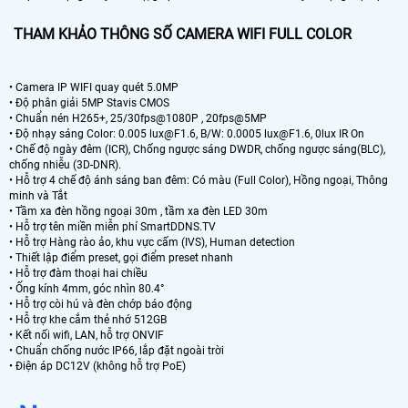
THAM KHẢO THÔNG SỐ CAMERA WIFI FULL COLOR
• Camera IP WIFI quay quét 5.0MP
• Độ phân giải 5MP Stavis CMOS
• Chuẩn nén H265+, 25/30fps@1080P , 20fps@5MP
• Độ nhạy sáng Color: 0.005 lux@F1.6, B/W: 0.0005 lux@F1.6, 0lux IR On
• Chế độ ngày đêm (ICR), Chống ngược sáng DWDR, chống ngược sáng(BLC),
chống nhiễu (3D-DNR).
• Hỗ trợ 4 chế độ ánh sáng ban đêm: Có màu (Full Color), Hồng ngoại, Thông
minh và Tắt
• Tầm xa đèn hồng ngoại 30m , tầm xa đèn LED 30m
• Hỗ trợ tên miền miễn phí SmartDDNS.TV
• Hỗ trợ Hàng rào ảo, khu vực cấm (IVS), Human detection
• Thiết lập điểm preset, gọi điểm preset nhanh
• Hỗ trợ đàm thoại hai chiều
• Ống kính 4mm, góc nhìn 80.4°
• Hỗ trợ còi hú và đèn chớp báo động
• Hỗ trợ khe cắm thẻ nhớ 512GB
• Kết nối wifi, LAN, hỗ trợ ONVIF
• Chuẩn chống nước IP66, lắp đặt ngoài trời
• Điện áp DC12V (không hỗ trợ PoE)