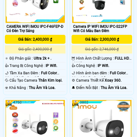
CAMERA WIFI IMOU IPC-F46FEP-D
Camera IP WIFI IMOU IPC-S22FP
Có Đèn Trợ Sáng
Wifi Có Màu Ban Đêm
Giá Bán: 2,400,000 ₫
Giá Bán: 2,300,000 ₫
Giá gốc: 2,400,000 ₫
Giá gốc: 2,746,000 ₫
🔅 Độ Phân giải :
Ultra 2k + .
🦉 Hình Ành Chất Lượng :
FULL HD
1080P .
👍 Trang Bị Công Nghệ :
IP Wifi.
👍 Công Nghệ :
IP Wifi.
🌙 Tầm Xa Ban Đêm :
Full Color
🌙 Hình ảnh ban đêm :
Full Color
30m Có Màu Ban Ðêm.
30m Có Màu Ban Ðêm.
💦 Cấu Tạo Camera
Thân Kim loại.
💢 Camera Thiết Kế
Xoay 360.
️☣️ Khả Năng :
Thu Âm Và Loa.
️🔔 Điểm Nỗi Bật :
Thu Âm Và Loa.
4750
3802