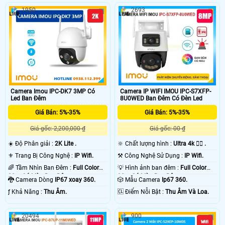
1950
2693
Camera Imou IPC-DK7 3MP Có
Camera IP WIFI IMOU IPC-S7XFP-
Led Ban Đêm
8U0WED Ban Đêm Có Đèn Led
Giá Bán: 5%-35%
Giá Bán: 5%-35%
Giá gốc: 2,200,000 ₫
Giá gốc: 00 ₫
☀️ Độ Phân giải :
2K Lite .
🔆 Chất lượng hình :
Ultra 4k 👍🏾 .
⚜️ Trang Bị Công Nghệ :
IP Wifi.
⚒ Công Nghệ Sử Dụng :
IP Wifi.
🌈 Tầm Nhìn Ban Đêm :
Full Color
💡 Hình ảnh ban đêm :
Full Color
20m Có Màu Ban Ðêm.
30m Có Màu Ban Ðêm.
🐉️ Camera Dòng
IP67 xoay 360.
🎲 Mẫu Camera
Ip67 360.
️ƒ Khả Năng :
Thu Âm.
️🆑 Điểm Nỗi Bật :
Thu Âm Và Loa.
20494
900