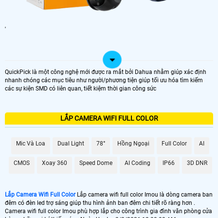
'
QuickPick là một công nghệ mới được ra mắt bởi Dahua nhằm giúp xác định
nhanh chóng các mục tiêu như người/phương tiện giúp tối ưu hóa tìm kiếm
các sự kiện SMD có liên quan, tiết kiệm thời gian công sức
LẮP CAMERA WIFI FULL COLOR
Mic Và Loa
Dual Light
78°
Hồng Ngoại
Full Color
AI
CMOS
Xoay 360
Speed Dome
AI Coding
IP66
3D DNR
Lắp Camera Wifi Full Color
Lắp camera wifi full color Imou là dòng camera ban
đêm có đèn led trợ sáng giúp thu hình ảnh ban đêm chi tiết rõ ràng hơn .
Camera wifi full color Imou phù hợp lắp cho công trình gia đình văn phòng cửa