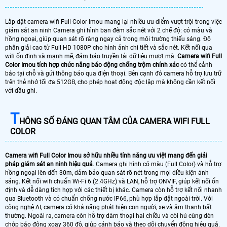
Lắp đặt camera wifi Full Color Imou mang lại nhiều ưu điểm vượt trội trong việc
giám sát an ninh Camera ghi hình ban đêm sắc nét với 2 chế độ: có màu và
hồng ngoại, giúp quan sát rõ ràng ngay cả trong môi trường thiếu sáng. Độ
phân giải cao từ Full HD 1080P cho hình ảnh chi tiết và sắc nét. Kết nối qua
wifi ổn định và mạnh mẽ, đảm bảo truyền tải dữ liệu mượt mà.
Camera wifi Full
Color Imou tích hợp chức năng báo động chống trộm chính xác
có thể cảnh
báo tại chỗ và gửi thông báo qua điện thoại. Bên cạnh đó camera hỗ trợ lưu trữ
trên thẻ nhớ tối đa 512GB, cho phép hoạt động độc lập mà không cần kết nối
với đầu ghi.
T
HÔNG SỐ ĐÁNG QUAN TÂM CỦA CAMERA WIFI FULL
COLOR
Camera wifi Full Color Imou sở hữu nhiều tính năng ưu việt mang đến giải
pháp giám sát an ninh hiệu quả
. Camera ghi hình có màu (Full Color) và hỗ trợ
hồng ngoại lên đến 30m, đảm bảo quan sát rõ nét trong mọi điều kiện ánh
sáng. Kết nối wifi chuẩn Wi-Fi 6 (2.4GHz) và LAN, hỗ trợ ONVIF, giúp kết nối ổn
định và dễ dàng tích hợp với các thiết bị khác. Camera còn hỗ trợ kết nối nhanh
qua Bluetooth và có chuẩn chống nước IP66, phù hợp lắp đặt ngoài trời. Với
công nghệ AI, camera có khả năng phát hiện con người, xe và âm thanh bất
thường. Ngoài ra, camera còn hỗ trợ đàm thoại hai chiều và còi hú cùng đèn
chớp báo động xoay 360 độ, giúp cảnh báo và theo dõi chuyển động hiệu quả.