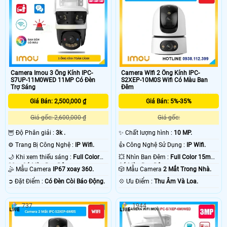
Camera Imou 3 Ống Kính IPC-
Camera WIfi 2 Ống Kính IPC-
S7UP-11M0WED 11MP Có Đèn
S2XEP-10M0S Wifi Có Màu Ban
Trợ Sáng
Đêm
Giá Bán: 2,500,000 ₫
Giá Bán: 5%-35%
Giá gốc: 2,600,000 ₫
Giá gốc:
🦉 Độ Phân giải :
3k .
✨ Chất lượng hình :
10 MP.
⚙ Trang Bị Công Nghệ :
IP Wifi.
👍 Công Nghệ Sử Dụng :
IP Wifi.
🌙 Khi xem thiếu sáng :
Full Color
💥 Nhìn Ban Đêm :
Full Color 15m
30m Có Màu Ban Ðêm.
Có Màu Ban Ðêm.
🤹 Mẫu Camera
IP67 xoay 360.
🎲 Mẫu Camera
2 Mắt Trong Nhà.
️➲ Đặt Điểm :
Có Ðèn Còi Báo Động.
️💠 Ưu Điểm :
Thu Âm Và Loa.
737
1944