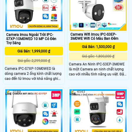
F52FP thiết kế chắc chắn và hiện
đại phù hợp với nhiều môi trường,
camera này có khả năng hoạt động
ổn định ngay cả trong những điều
kiện thời tiết khắc nghiệt nhất như
mưa to hay bụi bẩn
Camera Wifi Imou IPC-S3EP-
Camera Imou Ngoài Trời IPC-
3M0WE Wifi Có Màu Ban Đêm
S7XP-10M0WED 10 MP Có Đèn
Trợ Sáng
Giá Bán: 1,500,000 ₫
Giá Bán: 1,999,000 ₫
Giá gốc: 1,800,000 ₫
Giá gốc: 2,299,000 ₫
Camera An Ninh IPC-S3EP-3M0WE
Camera IPC-S7XP-10M0WED là
là một Camera an ninh chất lượng
dòng camera 2 ống kính chất lượng
cao với nhiều tính năng ưu việt. Đặc
cao đến từ Imou với khả năng ghi
biệt, Camera này được trang bị khả
hình siêu nét 3K trang bị 1 ống kính
năng hiển thị màu sắc ban đêm, rất
xoay và 1 ống kính cố định. Ngoài
phù hợp cho những trường hợp sử
3189
4543
ra camera còn đem đến khả năng
dụng ngoài trời. Hình ảnh quan sát
phát hiện phân biệt người phương
ban đêm rõ nét với khoảng cách
tiện một cách chính xác, bên cạnh
nhìn xa lên đến 30m, giúp bạn có
đó là tầm nhìn ban đêm có màu sắc
những hình ảnh sáng đẹp và chi tiết
chân thực.