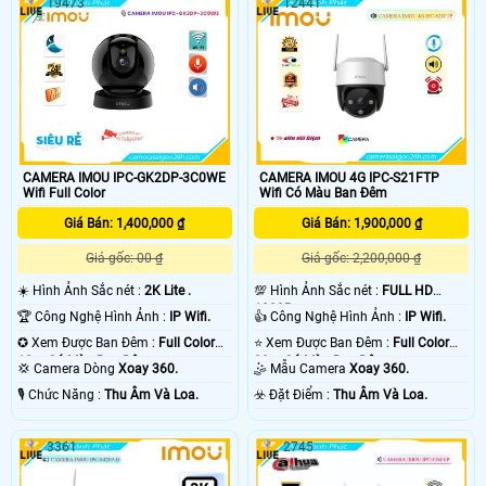
19473
12441
tâm. CAMERA IMOU IPC-F22FEP-D
các điều kiện thời tiết khác nhau.
có cảm biến 1080P và thuật toán IR
Với tính năng giám sát trực tiếp với
tiên tiến cung cấp video rõ nét cả
độ nét cao QHD 3K và các tính năng
ngày lẫn đêm. Nén H
xoay 0 ~ 355 ° & nghiêng 0 ~ 90 °
CAMERA IMOU IPC-GK2DP-3C0WE
CAMERA IMOU 4G IPC-S21FTP
Wifi Full Color
Wifi Có Màu Ban Đêm
Giá Bán: 1,400,000 ₫
Giá Bán: 1,900,000 ₫
Giá gốc: 00 ₫
Giá gốc: 2,200,000 ₫
☀️ Hình Ảnh Sắc nét :
2K Lite .
💯 Hình Ảnh Sắc nét :
FULL HD
1080P .
🏆 Công Nghệ Hình Ảnh :
IP Wifi.
👍 Công Nghệ Hình Ảnh :
IP Wifi.
✪ Xem Được Ban Đêm :
Full Color
⭐ Xem Được Ban Đêm :
Full Color
10m Có Màu Ban Ðêm.
30m Có Màu Ban Ðêm.
💢 Camera Dòng
Xoay 360.
🤹 Mẫu Camera
Xoay 360.
️🎙 Chức Năng :
Thu Âm Và Loa.
️☣️ Đặt Điểm :
Thu Âm Và Loa.
3361
2745