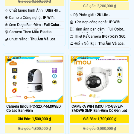
Giá gốc: 3,550,000 ₫
Giá gốc: 2,200,000 ₫
🔅 Chất lượng hình Ảnh :
Ultra 4k 👍🏾
️⚡ Độ Phân giải :
2K Lite .
.
⚙ Camera Công nghệ :
IP Wifi.
🤖️ Tích hợp công nghệ :
IP Wifi.
❃ Xem Được Ban Đêm :
Full Color
💥 Hình ảnh ban đêm :
Full Color
20m Có Màu Ban Ðêm.
🎲 Camera Theo Mẫu
Plastic.
30m Có Màu Ban Ðêm.
♊ Thiết Kế Camera
IP67 xoay 360.
️🛃 Chức Năng :
Thu Âm Và Loa.
️🔮 Điểm Nỗi Bật :
Thu Âm Và Loa.
4387
19447
Camera Imou IPC-S2XP-6M0WED
CAMERA WIFI IMOU IPC-GS7EP-
Có Led Ban Đêm
3M0WE 3MP Ban Đêm Có Đèn Led
Giá Bán: 1,500,000 ₫
Giá Bán: 1,700,000 ₫
Giá gốc: 1,800,000 ₫
Giá gốc: 2,000,000 ₫