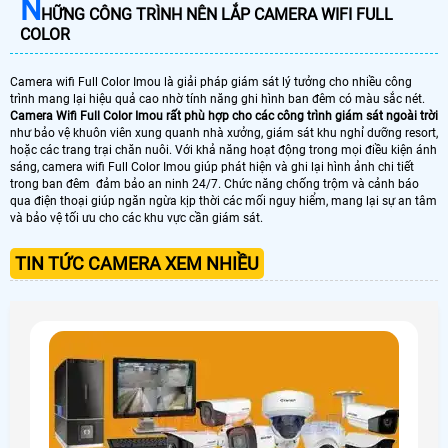
N
HỮNG CÔNG TRÌNH NÊN LẮP CAMERA WIFI FULL
COLOR
Camera wifi Full Color Imou là giải pháp giám sát lý tưởng cho nhiều công
trình mang lại hiệu quả cao nhờ tính năng ghi hình ban đêm có màu sắc nét.
Camera Wifi Full Color Imou rất phù hợp cho các công trình giám sát ngoài trời
như bảo vệ khuôn viên xung quanh nhà xưởng, giám sát khu nghỉ dưỡng resort,
hoặc các trang trại chăn nuôi. Với khả năng hoạt động trong mọi điều kiện ánh
sáng, camera wifi Full Color Imou giúp phát hiện và ghi lại hình ảnh chi tiết
trong ban đêm đảm bảo an ninh 24/7. Chức năng chống trộm và cảnh báo
qua điện thoại giúp ngăn ngừa kịp thời các mối nguy hiểm, mang lại sự an tâm
và bảo vệ tối ưu cho các khu vực cần giám sát.
TIN TỨC CAMERA XEM NHIỀU