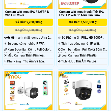
Camera Wifi Imou IPC-F42FEP-D
Camera Wifi Imou Ngoài Trời IPC-
Wifi Full Color
F22FEP Wifi Có Màu Ban Đêm
Giá Bán: 2,200,000 ₫
Giá Bán: 1,500,000 ₫
Giá gốc: 2,600,000 ₫
Giá gốc: 2,074,000 ₫
👁️‍🗨 Hình ảnh chất lượng :
Ultra 2k
🔆 Độ Phân giải :
FULL HD 1080P .
+ .
⚜️ Sử dụng công nghệ :
IP Wifi.
⚛️ Tích hợp công nghệ :
IP Wifi.
🌈 Xem Được Ban Đêm :
Full Color
✪ Xem ban đêm :
Full Color 30m Có
30m Có Màu Ban Ðêm.
Màu Ban Ðêm.
⚒ Mẫu Camera
Thân Kim loại.
🗜️ Loại Camera
Thân Plastic.
️✨ Khả Năng :
Thu Âm Và Loa.
️✤ Tích Hợp :
Thu Âm Và Loa.
6107
8716