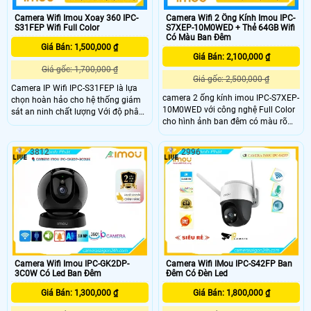
Camera Wifi Imou Xoay 360 IPC-
Camera Wifi 2 Ống Kính Imou IPC-
S31FEP Wifi Full Color
S7XEP-10M0WED + Thẻ 64GB Wifi
Có Màu Ban Đêm
Giá Bán: 1,500,000 ₫
Giá Bán: 2,100,000 ₫
Giá gốc: 1,700,000 ₫
Giá gốc: 2,500,000 ₫
Camera IP Wifi IPC-S31FEP là lựa
camera 2 ống kính imou IPC-S7XEP-
chọn hoàn hảo cho hệ thống giám
10M0WED với công nghệ Full Color
sát an ninh chất lượng Với độ phân
cho hình ảnh ban đêm có màu rõ
giải lên đến 3.0 megapixel, IPC-
nét, Camera này độ phân giải 5.0MP
S31FEP đảm bảo hình ảnh sắc nét
thiết kế IP Wifi trang bị giám sát ban
Khả năng xem được ban đêm Full
3812
2996
đêm thông minh 2 mắt tinh tế tích
Color trong khoảng cách 30m giúp
hợp micro và loa cao cấp, chống
quan sát hiệu quả ngay cả khi ánh
xâm nhập khu vực, phân biệt người.
sáng yếu và có chức năng Báo Động
Chuyển Động rất lý tưởng cho việc
lắp đặt giám sát trong gia đình, căn
hộ hoặc công trình khác
Camera Wifi Imou IPC-GK2DP-
Camera Wifi IMou IPC-S42FP Ban
3C0W Có Led Ban Đêm
Đêm Có Đèn Led
Giá Bán: 1,300,000 ₫
Giá Bán: 1,800,000 ₫