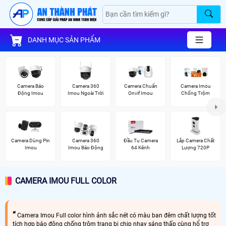
DANH MỤC SẢN PHẨM
Camera Báo
Camera 360
Camera Chuẩn
Camera Imou
Động Imou
Imou Ngoài Trời
Onvif Imou
Chống Trộm
Camera Dùng Pin
Camera 360
Đầu Tu Camera
Lắp Camera Chất
Imou
Imou Báo Động
64 Kênh
Lượng 720P
CAMERA IMOU FULL COLOR
Camera Imou Full color hình ảnh sắc nét có màu ban đêm chất lượng tốt
tích hợp báo động chống trộm trang bị chip nhạy sáng thấp cùng hổ trợ