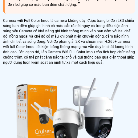
đèn led giúp có màu ban đêm chất lượng.
Camera wifi Full Color Imou là camera không dây được trang bị đèn LED chiếu
sáng ban đêm giúp ghi hình có màu sắc rõ nét ngay cả trong điều kiện ánh
sáng yếu Camera có khả năng ghi hình thông minh vào ban đêm với hai chế
độ hồng ngoại và chế độ có màu khi phát hiện chuyển động, đảm bảo hình
ảnh chi tiết và sống động. Với độ phân giải 2K và chuẩn nén H.265+ camera
wifi full Color Imou tiết kiệm băng thông mạng mà vẫn duy trì chất lượng hình
ảnh cao. Bên cạnh đó, Lắp Camera Wifi Full Color Imou còn tích hợp chức năng
chống trộm, có thể phát cảnh báo tại chỗ và gửi thông báo qua điện thoại giúp
người dùng luôn kiểm soát an ninh từ xa một cách hiệu quả.