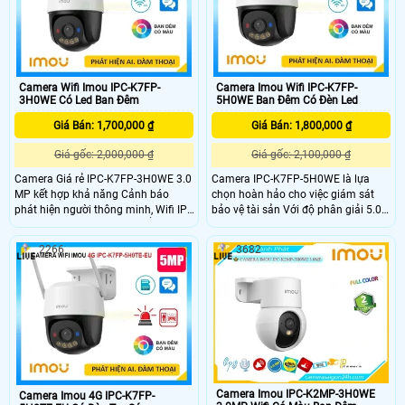
Camera Wifi Imou IPC-K7FP-
Camera Imou Wifi IPC-K7FP-
3H0WE Có Led Ban Đêm
5H0WE Ban Đêm Có Đèn Led
Giá Bán: 1,700,000 ₫
Giá Bán: 1,800,000 ₫
Giá gốc: 2,000,000 ₫
Giá gốc: 2,100,000 ₫
Camera Giá rẻ IPC-K7FP-3H0WE 3.0
Camera IPC-K7FP-5H0WE là lựa
MP kết hợp khả năng Cảnh báo
chọn hoàn hảo cho việc giám sát
phát hiện người thông minh, Wifi IP,
bảo vệ tài sản Với độ phân giải 5.0
Còi & nháy đèn khi có chuyển động,
megapixel camera không dây này
xem màu sắc Full Color 30m vào
kết hợp khả năng phát hiện chuyển
2266
3682
ban đêm, trang bị đèn trợ sáng kép,
động thông minh và phát hiện hình
loa đàm thoại tích hợp, Chống
dáng người. Đặc biệt, thiết bị này
Ngược Sáng HDR. Camera nhỏ gọn,
trang bị đèn cảnh báo xâm nhập và
xoay 360 độ, thiết kế cao cấp.
còi hú tại chỗ, giúp người dùng dễ
dàng nhận biết sự xâm nhập
Camera Imou IPC-K2MP-3H0WE
Camera Imou 4G IPC-K7FP-