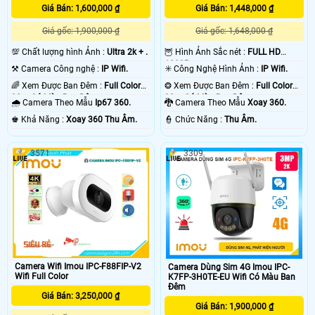
Giá Bán: 1,600,000 ₫
Giá Bán: 1,448,000 ₫
Giá gốc: 1,900,000 ₫
Giá gốc: 1,648,000 ₫
💯 Chất lượng hình Ảnh :
Ultra 2k + .
🦉 Hình Ảnh Sắc nét :
FULL HD
1080P .
⚒ Camera Công nghệ :
IP Wifi.
✳️ Công Nghệ Hình Ảnh :
IP Wifi.
🌈 Xem Được Ban Đêm :
Full Color
❂ Xem Được Ban Đêm :
Full Color
30m Có Màu Ban Ðêm.
30m Có Màu Ban Ðêm.
🌧️ Camera Theo Mẫu
Ip67 360.
🐉️ Camera Theo Mẫu
Xoay 360.
️♚ Khả Năng :
Xoay 360 Thu Âm.
️👮 Chức Năng :
Thu Âm.
3571
3309
Camera Wifi Imou IPC-F88FIP-V2
Camera Dùng Sim 4G Imou IPC-
Wifi Full Color
K7FP-3H0TE-EU Wifi Có Màu Ban
Đêm
Giá Bán: 3,250,000 ₫
Giá Bán: 1,900,000 ₫