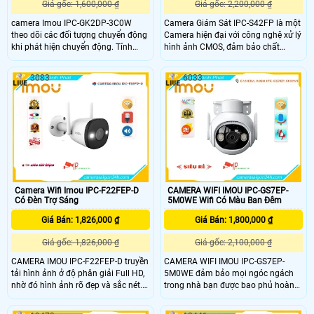
Giá gốc: 1,600,000 ₫
Giá gốc: 2,200,000 ₫
camera Imou IPC-GK2DP-3C0W
Camera Giám Sát IPC-S42FP là một
theo dõi các đối tượng chuyển động
Camera hiện đại với công nghệ xử lý
khi phát hiện chuyển động. Tính
hình ảnh CMOS, đảm bảo chất
năng đàm thoại 2 chiều thông qua
lượng hình ảnh chân thực. Với công
việc kết nối mic và loa tích hợp, cho
nghệ thiếu sáng Full Color, camera
3083
6033
phép giao tiếp trực tiếp với người
có khả năng quan sát trong điều
đang được giám sát.
kiện thiếu sáng màu sắc rõ ràng. Độ
phân giải 4.0 MP cho hình ảnh sắc
nét, đẹp mắt
Camera Wifi Imou IPC-F22FEP-D
CAMERA WIFI IMOU IPC-GS7EP-
Có Đèn Trợ Sáng
5M0WE Wifi Có Màu Ban Đêm
Giá Bán: 1,826,000 ₫
Giá Bán: 1,800,000 ₫
Giá gốc: 1,826,000 ₫
Giá gốc: 2,100,000 ₫
CAMERA IMOU IPC-F22FEP-D truyền
CAMERA WIFI IMOU IPC-GS7EP-
tải hình ảnh ở độ phân giải Full HD,
5M0WE đảm bảo mọi ngóc ngách
nhờ đó hình ảnh rõ đẹp và sắc nét.
trong nhà bạn được bao phủ hoàn
Camera chủ động giữ các mối đe
toàn . Với chứng nhận IP66, camera
dọa tránh xa những gì bạn quan
có thể được sử dụng ngoài trời với