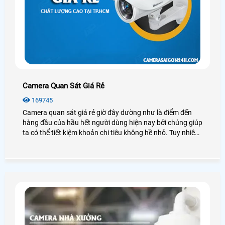
Camera Quan Sát Giá Rẻ
169745
Camera quan sát giá rẻ giờ đây dường như là điểm đến
hàng đầu của hầu hết người dùng hiện nay bởi chúng giúp
ta có thể tiết kiệm khoản chi tiêu không hề nhỏ. Tuy nhiên
camera quan sát có rất nhiều loại, thương hiệu hay nguồn
gốc xuất xứ, mỗi loại có những đặc điểm, chức năng riêng,
vậy chúng ta nên lắp camera quan sát giá rẻ nào để đảm
bảo chất lượng tốt, hiệu quả cao