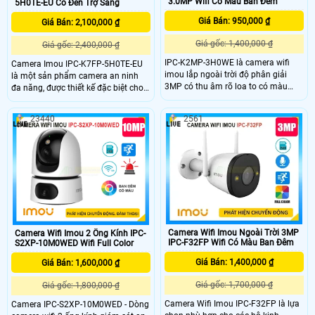
3.0MP Wifi Có Màu Ban Đêm
5H0TE-EU Có Đèn Trợ Sáng
Giá Bán: 950,000 ₫
Giá Bán: 2,100,000 ₫
Giá gốc: 1,400,000 ₫
Giá gốc: 2,400,000 ₫
IPC-K2MP-3H0WE là camera wifi
Camera Imou IPC-K7FP-5H0TE-EU
imou lắp ngoài trời độ phân giải
là một sản phẩm camera an ninh
3MP có thu âm rõ loa to có màu
đa năng, được thiết kế đặc biệt cho
ban đêm cùng chức năng xoay 360
các ứng dụng cần giám sát từ xa
kháng nước tốt trang bị hồng ngoại
trong điều kiện không có kết nối
23440
2561
10m chức năng ai thông minh phân
mạng dây Imou IPC-K7FP-5H0TE-
biệt người và vật cuyển động phù
EU hỗ trợ công nghệ hồng ngoại với
hợp lắp cổng nhà cổng công ty nhà
khả năng nhìn đêm lên đến 30 mét.
xưởng kho hàng và giám sát xe
trước cửa hàng.
Camera Wifi Imou Ngoài Trời 3MP
Camera Wifi Imou 2 Ống Kính IPC-
IPC-F32FP Wifi Có Màu Ban Đêm
S2XP-10M0WED Wifi Full Color
Giá Bán: 1,400,000 ₫
Giá Bán: 1,600,000 ₫
Giá gốc: 1,700,000 ₫
Giá gốc: 1,800,000 ₫
Camera Wifi Imou IPC-F32FP là lựa
Camera IPC-S2XP-10M0WED - Dòng