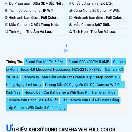
️👀 Độ Phân giải :
Ultra 3k + Sắc Nét .
️⚡ Chất lượng hình :
2K Lite .
⚙ Tích hợp công nghệ :
IP Wifi.
🕉️ Công Nghệ Sử Dụng :
IP Wifi.
❂ Hình ảnh ban đêm :
Full Color
💥 Hình ảnh ban đêm :
Full Color
20m Hồng Ngoại SMD.
30m Có Màu Ban Ðêm.
🎼️ Mẫu Camera
2 Mắt Trong Nhà.
🕸️ Mẫu Camera
Ip67 360.
️💮 Tích Hợp :
Thu Âm Và Loa.
️🔮 Tích Hợp :
Thu Âm Và Loa.
1
⫸
Thông Tin:
Escort Esc-611Tvi 5.0Mp
Escort ESC-403TVI-5.0MP
Camera
Ip Hồng Ngoại 4.0 Megapixel Hdparagon HDS-2246IRP8/SL
Camera KX-
2013C4
Camera Ip Thân Điều Khiển Ptz Ecam-810Ip 2.0Mp Zoom 10X,
Hồng Ngoại Led Array
Hướng Dẫn Sử Dụng Và Cài Đặt Camera Wifi Giấu
Kính V99
Hướng Dẫn Cài Đặt Camera Wifi Giấu Kín Trên Điện Thoại
Camera Wifi Chọn Loại Nào Tốt
Lắp Camera Wifi Giá Rẻ Chính Hãng
Lắp Camera Wifi Quận 3 Chất Lượng
Ư
U ĐIỂM KHI SỬ DỤNG CAMERA WIFI FULL COLOR