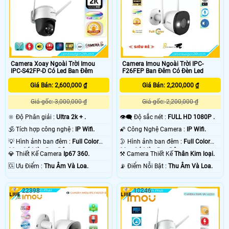
Camera Xoay Ngoài Trời Imou
Camera Imou Ngoài Trời IPC-
IPC-S42FP-D Có Led Ban Đêm
F26FEP Ban Đêm Có Đèn Led
Giá Bán: 2,600,000 ₫
Giá Bán: 2,200,000 ₫
Giá gốc: 3,000,000 ₫
Giá gốc: 2,200,000 ₫
🔆 Độ Phân giải :
Ultra 2k + .
👁️‍🗨 Độ sắc nét :
FULL HD 1080P .
🕉️ Tích hợp công nghệ :
IP Wifi.
🌠 Công Nghệ Camera :
IP Wifi.
💡 Hình ảnh ban đêm :
Full Color
🌛 Hình ảnh ban đêm :
Full Color
30m Có Màu Ban Ðêm.
30m Có Màu Ban Ðêm.
💎 Thiết Kế Camera
Ip67 360.
⚒ Camera Thiết Kế
Thân Kim loại.
️🆑 Ưu Điểm :
Thu Âm Và Loa.
️📡 Điểm Nỗi Bật :
Thu Âm Và Loa.
22398
10246