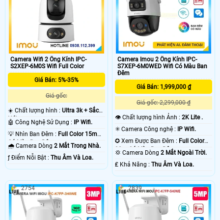
Camera Wifi 2 Ống Kính IPC-
Camera Imou 2 Ống Kính IPC-
S2XEP-6M0S Wifi Full Color
S7XEP-6M0WED Wifi Có Màu Ban
Đêm
Giá Bán: 5%-35%
Giá Bán: 1,999,000 ₫
Giá gốc:
Giá gốc: 2,299,000 ₫
☀️ Chất lượng hình :
Ultra 3k + Sắc
👁 Chất lượng hình Ảnh :
2K Lite .
Nét .
🤖️ Công Nghệ Sử Dụng :
IP Wifi.
✳️ Camera Công nghệ :
IP Wifi.
💡 Nhìn Ban Đêm :
Full Color 15m
✪ Xem Được Ban Đêm :
Full Color
Có Màu Ban Ðêm.
🌧️ Camera Dòng
2 Mắt Trong Nhà.
30m Có Màu Ban Ðêm.
💢 Camera Dòng
2 Mắt Ngoài Trời.
️ƒ Điểm Nỗi Bật :
Thu Âm Và Loa.
️₤ Khả Năng :
Thu Âm Và Loa.
2754
2839