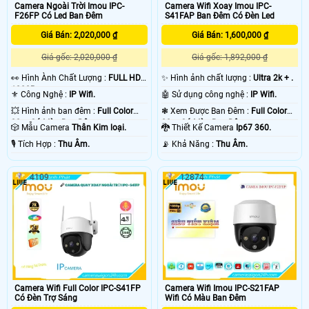
Camera Ngoài Trời Imou IPC-
Camera Wifi Xoay Imou IPC-
F26FP Có Led Ban Đêm
S41FAP Ban Đêm Có Đèn Led
Giá Bán: 2,020,000 ₫
Giá Bán: 1,600,000 ₫
Giá gốc: 2,020,000 ₫
Giá gốc: 1,892,000 ₫
️👀 Hình Ành Chất Lượng :
FULL HD
✨ Hình ảnh chất lượng :
Ultra 2k + .
1080P .
⚜️ Công Nghệ :
IP Wifi.
🤖️ Sử dụng công nghệ :
IP Wifi.
💥 Hình ảnh ban đêm :
Full Color
❃ Xem Được Ban Đêm :
Full Color
30m Có Màu Ban Ðêm.
30m Có Màu Ban Ðêm.
🎲 Mẫu Camera
Thân Kim loại.
🐉️ Thiết Kế Camera
Ip67 360.
️🎙 Tích Hợp :
Thu Âm.
️📡 Khả Năng :
Thu Âm.
4109
12874
Camera Wifi Full Color IPC-S41FP
Camera Wifi Imou IPC-S21FAP
Có Đèn Trợ Sáng
Wifi Có Màu Ban Đêm