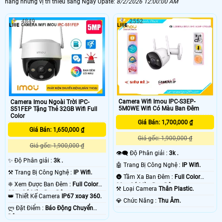
hàng những vị trí thiếu sáng Ngày Upate:
8/2/2026 12:00:00 AM
4849
2552
Camera Wifi Imou IPC-S3EP-
Camera Imou Ngoài Trời IPC-
5M0WE Wifi Có Màu Ban Đêm
S51FEP Tặng Thẻ 32GB Wifi Full
Color
Giá Bán: 1,700,000 ₫
Giá Bán: 1,650,000 ₫
Giá gốc: 1,900,000 ₫
Giá gốc: 1,900,000 ₫
👁️‍🗨 Độ Phân giải :
3k .
✨ Độ Phân giải :
3k .
🤖️ Trang Bị Công Nghệ :
IP Wifi.
⚒ Trang Bị Công Nghệ :
IP Wifi.
🌚 Tầm Xa Ban Đêm :
Full Color
❈ Xem Được Ban Đêm :
Full Color
30m Có Màu Ban Ðêm.
⚒ Loại Camera
Thân Plastic.
20m Có Màu Ban Ðêm.
👑 Thiết Kế Camera
IP67 xoay 360.
️💎 Chức Năng :
Thu Âm.
️ლ Đặt Điểm :
Báo Động Chuyển
Động.