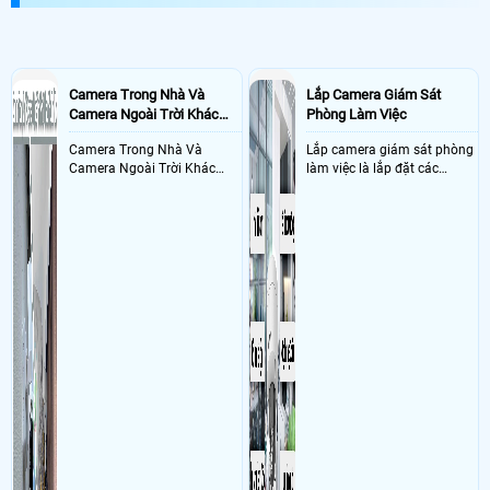
tuyệt đối
Camera Trong Nhà Và
Lắp Camera Giám Sát
Camera Ngoài Trời Khác
Phòng Làm Việc
Nhau Như Thế Nào
Camera Trong Nhà Và
Lắp camera giám sát phòng
Camera Ngoài Trời Khác
làm việc là lắp đặt các
Nhau ở tính năng chống
camera ghi hình ảnh sắc nét
nước và chống bụi của
và âm thanh trong phòng
camera
làm việc với mục đích giám
sát quá trình làm việc của
nhân viên, bảo vệ tài sản,
theo dõi an ninh trong thời
gian thực qua điện thoại
hoặc máy tính từ xa