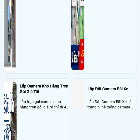
Lắp Camera Kho Hàng Trọn
Lắp Đặt Camera Bãi Xe
Gói Giá Tốt
Lắp trọn gói camera kho
Lắp Đặt Camera Bãi Xe Là
hàng trọn gói giá rẻ chỉ từ 4
trang bị hệ thống camera
triệu đồng sở hữu ngày trọn
nhận diện biển số tại khu
bộ gồm 4 camera, 1 đầu ghi
vực cổng của các bãi giữ xe
hình, ổ cứng, switch mang
kết hợp với phần mềm quản
đến giải pháp giám sát kho
lý để ghi nhận lượt xe ra vào
hàng 24/7 ổn định với độ
chụp hình thông tin xe và
sắc nét cao
biển số lưu trực tiếp về máy