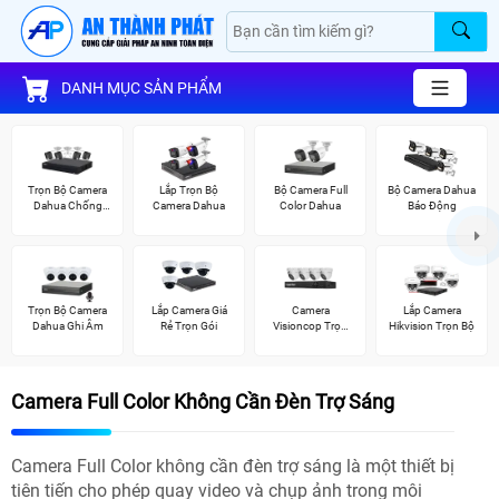
DANH MỤC SẢN PHẨM
Trọn Bộ Camera
Lắp Trọn Bộ
Bộ Camera Full
Bộ Camera Dahua
Dahua Chống
Camera Dahua
Color Dahua
Báo Động
Trộm
Trọn Bộ Camera
Lắp Camera Giá
Camera
Lắp Camera
Dahua Ghi Âm
Rẻ Trọn Gói
Visioncop Trọn
Hikvision Trọn Bộ
Bộ
Camera Full Color Không Cần Đèn Trợ Sáng
Camera Full Color không cần đèn trợ sáng là một thiết bị
tiên tiến cho phép quay video và chụp ảnh trong môi