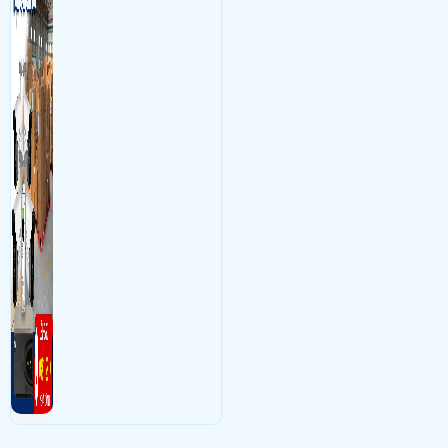
tinh trạm để nhân viên tiện
đối soát, tính tiền xe xe ra
khỏi bãi