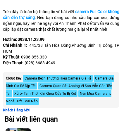
Trên đây là toàn bộ thông tin về bài viết
camera Full Color không
cần đèn trợ sáng
. Nếu bạn đang có nhu cầu lắp camera, đừng
ngần ngại, hãy liên hệ ngay với An Thành Phát để tư vấn và cung
cấp lắp đặt camera thật chất lượng mà giá lại rẻ nhất nhé!
Hotline: 0938.11.23.99
Chi Nhánh 1:
445/38 Tân Hòa Đông,Phường Bình Trị Đông, TP
HCM
Kỹ Thuật:
0906.855.330
Điện Thoại:
(028) 6688.4949
Cloud key:
Camera Itech Thương Hiệu Camera Giá Rẻ
Camera Gia
Đình Gía Rẻ Dịp Tết
Camera Quan Sát Analog Vì Sao Vẫn Còn Tồn
Tại
Xử Lý Tạm Thời Khi Khóa Cửa Từ Bị Kẹt
Nên Mua Camera Ip
Ngoài Trời Loại Nào
Khách Hàng Mới
Bài viết liên quan