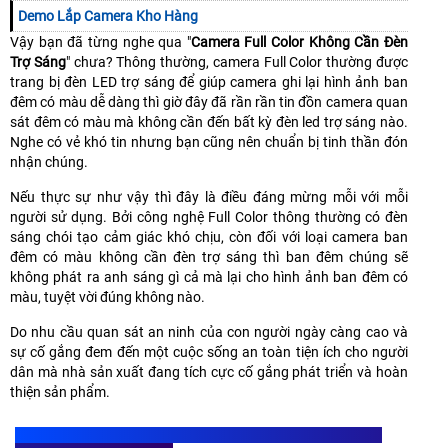
Demo Lắp Camera Kho Hàng
Vậy bạn đã từng nghe qua "
Camera Full Color Không Cần Đèn
Trợ Sáng
" chưa? Thông thường, camera Full Color thường được
trang bị đèn LED trợ sáng để giúp camera ghi lại hình ảnh ban
đêm có màu dễ dàng thì giờ đây đã rần rần tin đồn camera quan
sát đêm có màu mà không cần đến bất kỳ đèn led trợ sáng nào.
Nghe có vẻ khó tin nhưng bạn cũng nên chuẩn bị tinh thần đón
nhận chúng.
Nếu thực sự như vậy thì đây là điều đáng mừng mỗi với mỗi
người sử dụng. Bởi công nghệ Full Color thông thường có đèn
sáng chói tạo cảm giác khó chịu, còn đối với loại camera ban
đêm có màu không cần đèn trợ sáng thì ban đêm chúng sẽ
không phát ra anh sáng gì cả mà lại cho hình ảnh ban đêm có
màu, tuyệt vời đúng không nào.
Do nhu cầu quan sát an ninh của con người ngày càng cao và
sự cố gắng đem đến một cuộc sống an toàn tiện ích cho người
dân mà nhà sản xuất đang tích cực cố gắng phát triển và hoàn
thiện sản phẩm.
CÔNG NGHỆ
CAMERA FULL COLOR KHÔNG CẦN ĐÈN TRỢ