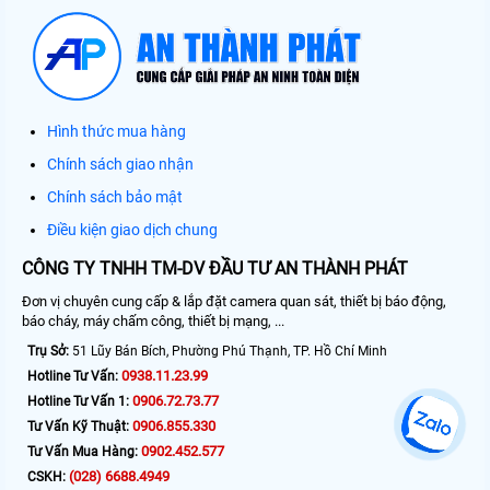
Hình thức mua hàng
Chính sách giao nhận
Chính sách bảo mật
Điều kiện giao dịch chung
CÔNG TY TNHH TM-DV ĐẦU TƯ AN THÀNH PHÁT
Đơn vị chuyên cung cấp & lắp đặt camera quan sát, thiết bị báo động,
báo cháy, máy chấm công, thiết bị mạng, ...
Trụ Sở:
51 Lũy Bán Bích, Phường Phú Thạnh, TP. Hồ Chí Minh
0938.11.23.99
Hotline Tư Vấn:
0906.72.73.77
Hotline Tư Vấn 1:
0906.855.330
Tư Vấn Kỹ Thuật:
0902.452.577
Tư Vấn Mua Hàng:
(028) 6688.4949
CSKH: