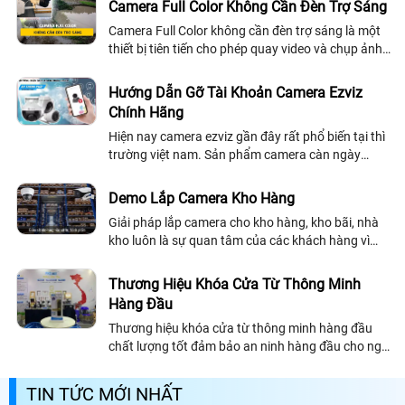
Camera Full Color Không Cần Đèn Trợ Sáng
Camera Full Color không cần đèn trợ sáng là một
thiết bị tiên tiến cho phép quay video và chụp ảnh
trong môi trường ánh sáng yếu mà vẫn đảm bảo
hình ảnh màu sắc rõ nét. Với công...
Hướng Dẫn Gỡ Tài Khoản Camera Ezviz
Chính Hãng
Hiện nay camera ezviz gần đây rất phổ biến tại thì
trường việt nam. Sản phẩm camera càn ngày
được cải thiệt về chất lượng và hình ảnh. Với
những dòng camera quan sát chuyên dụng...
Demo Lắp Camera Kho Hàng
Giải pháp lắp camera cho kho hàng, kho bãi, nhà
kho luôn là sự quan tâm của các khách hàng vì
đây là nơi chứa rất nhiều vật dụng, tài sản có giá
trị của doanh nghiệp, có những...
Thương Hiệu Khóa Cửa Từ Thông Minh
Hàng Đầu
Thương hiệu khóa cửa từ thông minh hàng đầu
chất lượng tốt đảm bảo an ninh hàng đầu cho ngôi
nhà của bạn, khóa cửa từ thông minh chất lượng
nên chọn những thương hiệu uy tín chuyên nghiêp
TIN TỨC MỚI NHẤT
về khóa cửa từ mục đích an toàn bảo vệ tài sản