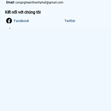
Email:
congngheanthanhphat@gmail.com
Kết nối với chúng tôi
Facebook
Twitter
Tiktok
Youtube
Mã số doanh nghiệp: 0312866570 do Sở Tài Chính
TP.HCM cấp ngày 23/07/2014. Trụ sở chính: 51 Lũy
Bán Bích, Phường Phú Thạnh, Thành Phố Hồ Chí
Minh
ĐƠN VỊ TRỰC TIẾP THI CÔNG LẮP ĐẶT HỆ THỐNG CAMERA AN
NINH
Lắp Camera Vantech Giá Rẻ
Camera Dahua Giá Rẻ
Camera Kbvision Chính Hãng
Camera HIKVISION
Camera an ninh
Lắp camera gia đình
Lắp camera xem qua điện thoại