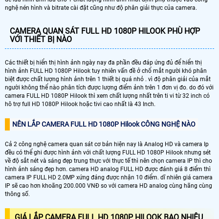
nghệ nén hình và bitrate cài đặt cũng như độ phân giải thực của camera.
CAMERA QUAN SÁT FULL HD 1080P HILOOK PHÙ HỢP
VỚI THIẾT BỊ NÀO
Các thiết bị hiển thị hình ảnh ngày nay đa phần đều đáp ứng đủ để hiển thị
hình ảnh FULL HD 1080P Hilook tuy nhiên vấn đề ở chổ mắt người khó phân
biệt được chất lượng hình ảnh trên 1 thiết bị quá nhỏ . vì độ phân giải của mắt
người không thể nào phân tích được lượng điểm ảnh trên 1 đơn vị đo. do đó với
camera FULL HD 1080P Hilook thì xem chất lượng nhất trên ti vi từ 32 inch có
hô trợ full HD 1080P Hilook hoặc tivi cao nhất là 43 Inch.
NÊN LẮP CAMERA FULL HD 1080P Hilook CÔNG NGHỆ NÀO
Cả 2 công nghệ camera quan sát cơ bản hiện nay là Analog HD và camera Ip
đều có thể ghi được hình ảnh với chất lượng FULL HD 1080P Hilook nhưng sét
về độ sắt nét và sáng đẹp trung thực với thực tế thì nên chọn camera IP thì cho
hình ảnh sáng đẹp hơn. camera HD analog FULL HD được đánh giá 8 điểm thì
camera IP FULL HD 2.0MP xứng đáng được nhận 10 điểm. dĩ nhiên giá camera
IP sẽ cao hơn khoãng 200.000 VNĐ so với camera HD analog cùng hãng cùng
thông số.
GIÁ LẮP CAMERA FULL HD 1080P HILOOK BAO NHIÊU