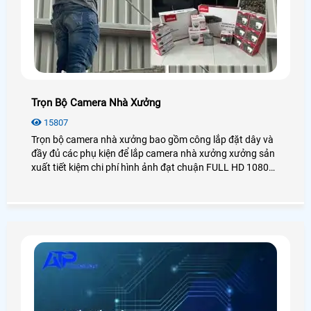
Trọn Bộ Camera Nhà Xưởng
15807
Trọn bộ camera nhà xưởng bao gồm công lắp đặt dây và
đầy đủ các phụ kiện để lắp camera nhà xưởng xưởng sản
xuất tiết kiệm chi phí hình ảnh đạt chuận FULL HD 1080
đây là các gói camera phù hợp cho nhà xưởng vừa và nhỏ