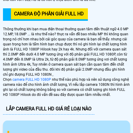
CAMERA ĐỘ PHÂN GIẢI FULL HD
Thông thường khi bạn mua điện thoại thường quan tâm đến thuật ngữ 4.0 MP
12.MP, 18.0MP ... là như thế nào? thực ra vấn đề bao nhiêu MP thì không quan
trọng nó chỉ hơn nhau bởi cái góc quay của camera là bạn dễ thấy. nhưng cái
quan trọng hơn là tấm hình bạn chụp được thì nó ghi hình lại chất lượng hình
ảnh là FULL HD 1080P Hilook hay 2k hay 4k. Nhưng đối với camera quan sát
thì 2.0MP đến dưới 4.0 MP tương ứng với độ phân giải FULL HD 1080P, còn từ
4.0MP đến 8.0MP là Ultra 2k, từ độ phân giải 8.0MP tương ứng vơi chất lượng
hình ảnh Ultra 4k, Tuy nhiên ở camera quan sát bạn cần quan tâm đến chất
lượng ghi video của đầu thu. đôi khi độ phân giải 2.0MP nhưng đầu ghi hình
chỉ ghi đượng FULL HD 1080N ,
Chọn
camera FULL HD 1080P
như thế nào phù hợp và nên sử dụng công nghệ
camera nào để cho hình ảnh chất lượng, Vì nếu lắp camera 1080N thì hình ảnh
ghi lại có chất lượng không bằng so với camera có chất lượng ghi hình FULL
HD 1080P Hilook do đó vấn đề sau đây được quan tâm nhiều nhất.
LẮP CAMERA FULL HD GIÁ RẺ LOẠI NÀO