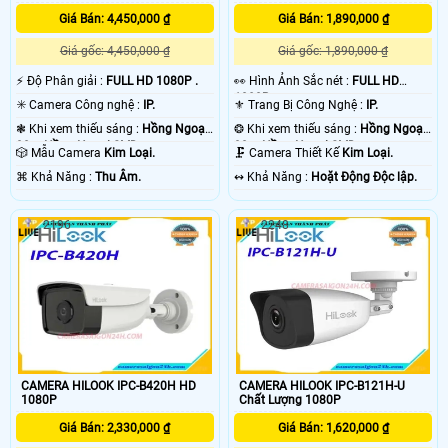
Giá Bán: 4,450,000 ₫
Giá Bán: 1,890,000 ₫
Giá gốc: 4,450,000 ₫
Giá gốc: 1,890,000 ₫
️⚡ Độ Phân giải :
FULL HD 1080P .
️👀 Hình Ảnh Sắc nét :
FULL HD
1080P .
✳️ Camera Công nghệ :
IP.
⚜️ Trang Bị Công Nghệ :
IP.
❃ Khi xem thiếu sáng :
Hồng Ngoại
❂ Khi xem thiếu sáng :
Hồng Ngoại
30m Hồng Ngoại SMD.
30m Hồng Ngoại SMD.
🎲 Mẫu Camera
Kim Loại.
🗜️ Camera Thiết Kế
Kim Loại.
️⌘ Khả Năng :
Thu Âm.
️↭ Khả Năng :
Hoặt Động Độc lập.
'
2196
2248
CAMERA HILOOK IPC-B420H HD
CAMERA HILOOK IPC-B121H-U
1080P
Chất Lượng 1080P
Giá Bán: 2,330,000 ₫
Giá Bán: 1,620,000 ₫