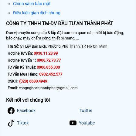
Chính sách bảo mật
Điều kiện giao dịch chung
CÔNG TY TNHH TM-DV ĐẦU TƯ AN THÀNH PHÁT
Đơn vị chuyên cung cấp & lắp đặt camera quan sát, thiết bị báo động,
báo cháy, máy chấm công, thiết bị mạng, ...
Trụ Sở:
51 Lũy Bán Bích, Phường Phú Thạnh, TP. Hồ Chí Minh
0938.11.23.99
Hotline Tư Vấn:
0906.72.73.77
Hotline Tư Vấn 1:
0906.855.330
Tư Vấn Kỹ Thuật:
0902.452.577
Tư Vấn Mua Hàng:
(028) 6688.4949
CSKH:
Email:
congngheanthanhphat@gmail.com
Kết nối với chúng tôi
Facebook
Twitter
Tiktok
Youtube