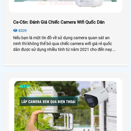
Cs-C6n: Đánh Giá Chiếc Camera Wifi Quốc Dân
8209
Nếu bạn là một tín đồ về sử dụng camera quan sát an
ninh thì không thể bỏ qua chiếc camera wifi giá rẻ quốc
dân được sử dụng nhiều tính từ năm 2021 cho đến nay.
Vậy camera Ezviz CS-C6N có thật sự tốt và hiệu quả như
lời đồn? Để biết thêm chi tiết mời bạn xem qua bài viết
đánh giá camera CS-C6N dưới đây nhé!