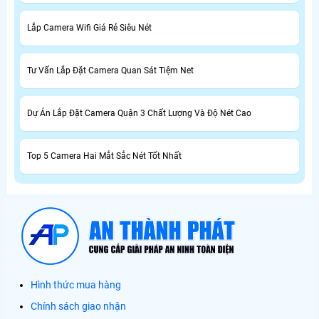
Lắp Camera Wifi Giá Rẻ Siêu Nét
Tư Vấn Lắp Đặt Camera Quan Sát Tiệm Net
Dự Án Lắp Đặt Camera Quận 3 Chất Lượng Và Độ Nét Cao
Top 5 Camera Hai Mắt Sắc Nét Tốt Nhất
Hình thức mua hàng
Chính sách giao nhận