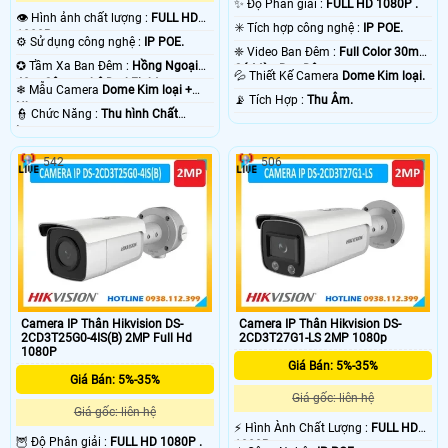
✨ Độ Phân giải :
FULL HD 1080P .
👁 Hình ảnh chất lượng :
FULL HD
✳️ Tích hợp công nghệ :
IP POE.
1080P .
⚙ Sử dụng công nghệ :
IP POE.
❈ Video Ban Đêm :
Full Color 30m
✪ Tầm Xa Ban Đêm :
Hồng Ngoại
Có Màu Ban Ðêm.
💦 Thiết Kế Camera
Dome Kim loại.
40m Công nghệ DarkFighter.
❄ Mẫu Camera
Dome Kim loại +
️📡 Tích Hợp :
Thu Âm.
Nhựa.
️👮 Chức Năng :
Thu hình Chất
Lượng.
542
506
Camera IP Thân Hikvision DS-
Camera IP Thân Hikvision DS-
2CD3T25G0-4IS(B) 2MP Full Hd
2CD3T27G1-LS 2MP 1080p
1080P
Giá Bán: 5%-35%
Giá Bán: 5%-35%
Giá gốc: liên hệ
Giá gốc: liên hệ
️⚡ Hình Ành Chất Lượng :
FULL HD
🦉 Độ Phân giải :
FULL HD 1080P .
1080P .