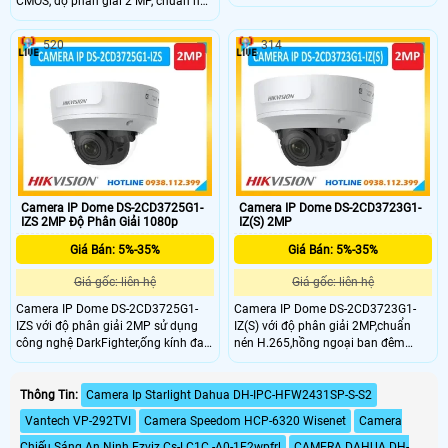
CMOS, độ phân giải 2 MP, chuẩn nén
tiêu cự 2,7-13,5mm,phát hiện
H.265+ giúp tiết kiệm băng thông
chuyển động và bảo vệ vành đai
nhưng vẫn bảo đảm chất lượng
IVS,chuẩn nén H.265,hồng ngoại
520
314
hình ảnh. Ngoài ra hồng ngoại 60m,
đêm 40m ,chức năng WDR mang lại
chuẩn chống nước IP67 kết hợp
hình ảnh sắc nét trong điều kiện
cùng công nghệ IP POE tiên tiến dễ
ngược sáng,hỗ trợ thẻ nhớ SD
dàng lắp đặt và sử dụng được ở
128GB.Chuẩn (IP67) và chống phá
nhiều nhu cầu giám sát khác nhau.
hoại (IK10).
Camera IP Dome DS-2CD3725G1-
Camera IP Dome DS-2CD3723G1-
IZS 2MP Độ Phân Giải 1080p
IZ(S) 2MP
Giá Bán: 5%-35%
Giá Bán: 5%-35%
Giá gốc: liên hệ
Giá gốc: liên hệ
Camera IP Dome DS-2CD3725G1-
Camera IP Dome DS-2CD3723G1-
IZS với độ phân giải 2MP sử dụng
IZ(S) với độ phân giải 2MP,chuẩn
công nghệ DarkFighter,ống kính đa
nén H.265,hồng ngoại ban đêm
tiêu cự 2,7-13,5mm,phát hiện
40m cho hình ảnh ban đêm sắc nét
chuyển động và bảo vệ vành đai
,chức năng WDR mang lại hình ảnh
IVS,chuẩn nén H.265,hồng ngoại
sắc nét trong điều kiện ngược
Thông Tin:
Camera Ip Starlight Dahua DH-IPC-HFW2431SP-S-S2
đêm 40m ,chức năng WDR mang lại
sáng.Hỗ trợ thẻ nhớ Micro
Vantech VP-292TVI
Camera Speedom HCP-6320 Wisenet
Camera
hình ảnh sắc nét trong điều kiện
128GB.Chuẩn (IP67) và chống phá
ngược sáng,hỗ trợ thẻ nhớ SD
hoại (IK10).
Chiếu Sáng An Ninh Ezviz Cs-LC1C -A0-1F2wpfrl
CAMERA DAHUA DH-