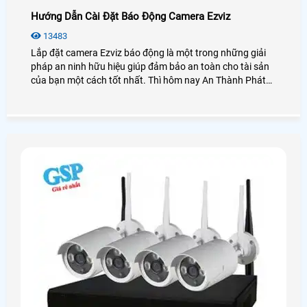
Hướng Dẫn Cài Đặt Báo Động Camera Ezviz
13483
Lắp đặt camera Ezviz báo động là một trong những giải
pháp an ninh hữu hiệu giúp đảm bảo an toàn cho tài sản
của bạn một cách tốt nhất. Thì hôm nay An Thành Phát
xin được hướng dẫn cài đặt báo động camera Ezviz dễ
dàng nhanh chóng chỉ trong 30 giây. Cùng xem qua bài
viết dưới đây nhé!