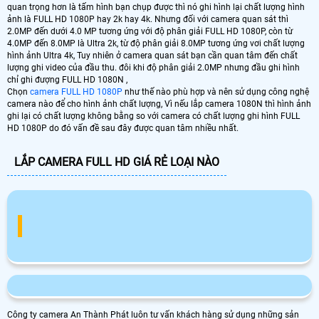
quan trọng hơn là tấm hình bạn chụp được thì nó ghi hình lại chất lượng hình
ảnh là FULL HD 1080P hay 2k hay 4k. Nhưng đối với camera quan sát thì
2.0MP đến dưới 4.0 MP tương ứng với độ phân giải FULL HD 1080P, còn từ
4.0MP đến 8.0MP là Ultra 2k, từ độ phân giải 8.0MP tương ứng vơi chất lượng
hình ảnh Ultra 4k, Tuy nhiên ở camera quan sát bạn cần quan tâm đến chất
lượng ghi video của đầu thu. đôi khi độ phân giải 2.0MP nhưng đầu ghi hình
chỉ ghi đượng FULL HD 1080N ,
Chọn
camera FULL HD 1080P
như thế nào phù hợp và nên sử dụng công nghệ
camera nào để cho hình ảnh chất lượng, Vì nếu lắp camera 1080N thì hình ảnh
ghi lại có chất lượng không bằng so với camera có chất lượng ghi hình FULL
HD 1080P do đó vấn đề sau đây được quan tâm nhiều nhất.
LẮP CAMERA FULL HD GIÁ RẺ LOẠI NÀO
Công ty camera An Thành Phát luôn tư vấn khách hàng sử dụng những sản