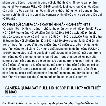
phẩm đúng tiêu chí của mình đúng với giá thành và chất lượng sản phẩm
mang lại. Với camera FULL HD 1080P có nhiều loại lựa chọn và nhiều dòng
sản phẩm. điều quan tâm nhiều nhất đó là khách hàng nên sử dụng những
camera chính hãng tìm đơn vị lắp camera uy tín để có dịch vụ sử dụng lâu dài
và tốt nhất.
ĐỘ PHÂN GIẢI CAMERA CÀNG CAO THÌ HÌNH ẢNH CÀNG SẮT NÉT ?
với cách hiểu này thì chỉ đúng 1 phần. như phân tích ở trên độ phân giải FULL
HD 1080P tương ứng với số điểm ảnh là 1.920 x 1080 pixels , độ phân giải
ultra 2k tương ứng với số điểm ảnh là 2.560 × 1.440 pixels, Độ Phân giải Ultra
4k tương ứng với số điểm ảnh là 3.840 × 2.160 pixels co nghĩa là số điểm ảnh
trong 1 bức hình. được tính theo chiều rộng và chiều cao. điều này đúng khi
bức hình càng to thì càng rõ . Nhưng chất lượng ghi hình ảnh cũng FULL HD
1080P nhưng bitrate cũng quyết định chất lượng hình ảnh sắt nét quan trọng
hơn cũng quyết định dung lượng lưu trữ của 1 bức ảnh. Do đó khi bạn Lắp
camera quan sát đừng bao giờ đỏi hỏi lưu quá lâu trong khi bạn không nâng
cấp ổ cứng. vì khi bạn yêu cầu lưu lâu mà không nâng câp ổ cứng thì chỉ có
cách giảm chất lượng video lại thôi. cái này thì ai cũng vây mà. Vấn đề lưu
hình ảnh lâu cho 1 chất lượng hình ảnh nhất định phụ thuộc vào công nghệ
nén hình và bitrate cài đặt cũng như độ phân giải thực của camera.
CAMERA QUAN SÁT FULL HD 1080P PHÙ HỢP VỚI THIẾT
BỊ NÀO
Các thiết bị hiển thị hình ảnh ngày nay đa phần đều đáp ứng đủ để hiển thị