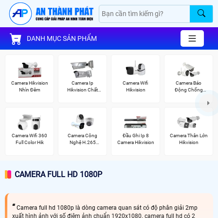
DANH MỤC SẢN PHẨM
Camera Hikvision
Camera Ip
Camera Wifi
Camera Báo
Nhìn Đêm
Hikvision Chất
Hikvision
Động Chống
Lượng
Trộm Hikvision
Camera Wifi 360
Camera Công
Đầu Ghi Ip 8
Camera Thân Lớn
Full Color Hik
Nghệ H.265
Camera Hikvision
Hikvision
Hikvision
CAMERA FULL HD 1080P
Camera full hd 1080p là dòng camera quan sát có độ phân giải 2mp
xuất hình ảnh với số điệm ảnh chuẩn 1920x1080. camera full hd có 2