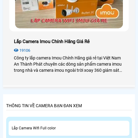
Lắp Camera Imou Chính Hãng Giá Rẻ
19106
Công ty lắp camera Imou Chính Hãng giá rẻ tại Việt Nam
An Thành Phát chuyên các dòng sản phẩm camera imou
trong nhà và camera imou ngoài trời xoay 360 giám sát
gia đình cửa hàng văn phòng và nhà xưởng, tiêu chí lắp
camera imou giá rẻ chính hãng dịch vụ sau bán hàng tốt
nhất.
THÔNG TIN VỀ CAMERA BẠN ĐAN XEM
Lắp Camera Wifi Full color