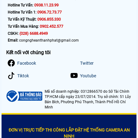
0938.11.23.99
Hotline Tư Vấn:
0906.72.73.77
Hotline Tư Vấn 1:
0906.855.330
Tư Vấn Kỹ Thuật:
0902.452.577
Tư Vấn Mua Hàng:
(028) 6688.4949
CSKH:
Email:
congngheanthanhphat@gmail.com
Kết nối với chúng tôi
Facebook
Twitter
Tiktok
Youtube
Mã số doanh nghiệp: 0312866570 do Sở Tài Chính
TP.HCM cấp ngày 23/07/2014. Trụ sở chính: 51 Lũy
Bán Bích, Phường Phú Thạnh, Thành Phố Hồ Chí
Minh
ĐƠN VỊ TRỰC TIẾP THI CÔNG LẮP ĐẶT HỆ THỐNG CAMERA AN
NINH