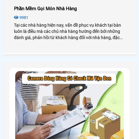
Phần Mềm Gọi Món Nhà Hàng
9981
Tại các nhà hàng hiện nay, vấn đề phục vụ khách tại bàn
luôn là điều mà các chủ nhà hàng hướng đến bởi những
đánh giá, phản hồi từ khách hàng đối với nhà hàng, đặc
biệt là tình trạng bắt khách đợi lâu, hay ra món thiếu. Điều
này làm ảnh hưởng đến uy tín của nhà hàng, chính vì vậy
mà An THành PHát xin được giới thiệu đến quý khách một
giải pháp phần mềm gọi món nhà hàng giúp tối ưu mọi
quy trình phục vụ khách hàng