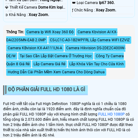
Siêu Xa Starlight.
👑 Loại Camera
Ip67 360.
100m Hồng Ngoại SMD.
💎 Thiết Kế Camera
Dome Kim loại
️ƒ Chức Năng :
Xoay Zoom.
+ Nhựa.
️➲ Khả Năng :
Xoay Zoom.
Thông Tin:
Camera Ip Wifi Xoay 360 Độ
Camera Kbvision AI KX-
DAi2205MN-EAB 2.0MP
CS-LC1C-A0-1B2WPFRL Lắp Camera WIFI EZVIZ
Camera KBvision KX-A4111LN-A
Camera Hikvision DS-2DE2C400IW-
DE/W
Tại Sao Cần Lắp Đặt Camera Ở Trường Học
Công Ty Camera
Quận 8 Giá Rẻ
Lắp Camera Giá Rẻ
Lắp Khóa Vân Tay Cho Cửa Kính
Hướng Dẫn Cài Phần Mềm Xem Camera Cho Dòng Dahua
ĐỘ PHÂN GIẢI FULL HD 1080 LÀ GÌ
Full HD viết tắt của Full High Definition 1080P nghĩa là có 1 chiều là 1080
điểm ảnh, chiều còn lại là 1920 điểm anh. đây là định nghĩa chuẩn của đô
phân giải FULL HD 1080P vây với khung hình chất lượng
FULL HD 1080P
có
tổng cộng là 2.073.600 điểm ảnh, hiểu nhanh chất lượng FULL HD 1080P là có
hơn 2 triệu điểm ảnh cho 1 tấm hình. thực chất FULL HD 1080P được đặt theo
thiết bị của nhà sản xuất thiết bị hiển thị hình ảnh thôi còn với FULL HD là có
hơn 2 triệu điểm ảnh là đủ nhé.