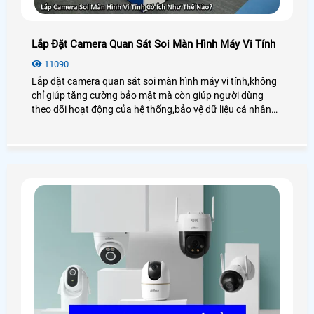
Lắp Đặt Camera Quan Sát Soi Màn Hình Máy Vi Tính
11090
Lắp đặt camera quan sát soi màn hình máy vi tính,không
chỉ giúp tăng cường bảo mật mà còn giúp người dùng
theo dõi hoạt động của hệ thống,bảo vệ dữ liệu cá nhân
hoặc giám sát công việc trong các môi trường làm việc
chuyên nghiệp. Việc lựa chọn camera phù hợp và cài đặt
đúng cách sẽ giúp bạn tận dụng tối đa lợi ích của hệ thống
giám sát này.