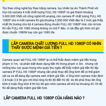
Tùy theo công nghệ tùy theo hãng camera. tuy nhiên tại An Thành Phát với
trọn bộ camera 4 mắt chất lượng FULL HD 1080P có giá thành khoảng
5.000.000 VNĐ với công nghệ HD analog, còn camera IP chất lượng FULL HD
1080P cho 4 mắt camera thì giá khoảng 5.900.000 VNĐ đây là 2 mức giá thấp
nhất thị trương cho bộ 4 camera đúng chuẩn FULL HD 1080P nhé. còn rẻ hơn
thì vẫn FULL HD 1080 nhưng không có chữ P đâu. vì cái đầu ghi hình chỉ ghi
được chuẩn 1080N hay còn gọi 1080 lite.
LẮP CAMERA CHẤT LƯỢNG FULL HD 1080P CÓ NHÌN
THẤY ĐƯỢC MỆNH GIÁ TIỀN ?
Camera quan sát FULL HD 1080P Ip có thể thấy được mệnh giá tiền trong
phạm vi 1m, và phân biệt được dạng tiền thì trong phạm vi 3m . nhưng với
những khu vực quan trọng như quày thu ngân để thấy mệnh giá tiền thì lắp
camera IP FULL HD 1080P nhưng cần phải thay đổi ống kính để có thể giám
sát xa và dễ dàng lắp camera xem mệnh giá tiền. vì ống kính camera mặc định
2.8 hoặc 3.6 thì góc nhì khá rộng từ 80 độ đến 92 độ do đó phải thay lên ống
kính 6 hoặc ống kính 8 thì lúc đó góc nhìn camera sẽ nhỏ lại khoảng 45 -55 độ
thì dễ dàng thấy mệnh giá tiền hơn.
LẮP CAMERA FULL HD 1080P CỦA HÃNG NÀO ?