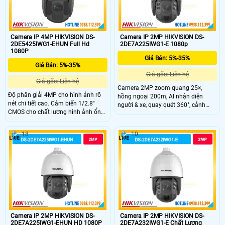
Camera IP 4MP HIKVISION DS-
Camera IP 2MP HIKVISION DS-
2DE5425IWG1-EHUN Full Hd
2DE7A225IWG1-E 1080p
1080P
Giá Bán: 5%-35%
Giá Bán: 5%-35%
Giá gốc: Liên hệ
Giá gốc: Liên hệ
Camera 2MP zoom quang 25×,
Độ phân giải 4MP cho hình ảnh rõ
hồng ngoại 200m, AI nhận diện
nét chi tiết cao. Cảm biến 1/2.8"
người & xe, quay quét 360°, cảnh
CMOS cho chất lượng hình ảnh ổn
báo đèn và âm thanh, bền bỉ IP67.
định. Zoom quang 25X giúp quan
sát xa vẫn giữ độ sắc nét. Hồng
18
10
ngoại 150m hỗ trợ quan sát ban
đêm hiệu quả. Hỗ trợ quay quét
360° bao quát toàn khu vực giám
sát.
Camera IP 2MP HIKVISION DS-
Camera IP 2MP HIKVISION DS-
2DE7A225IWG1-EHUN HD 1080P
2DE7A232IWG1-E Chất Lượng