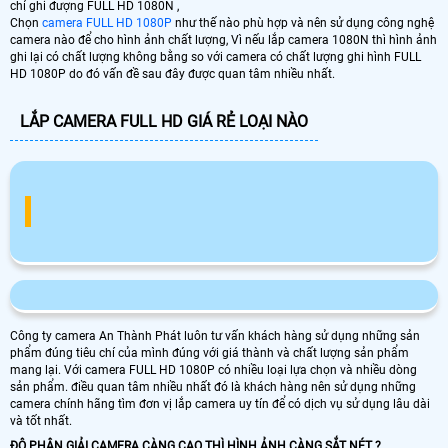
chỉ ghi đượng FULL HD 1080N ,
Chọn
camera FULL HD 1080P
như thế nào phù hợp và nên sử dụng công nghệ
camera nào để cho hình ảnh chất lượng, Vì nếu lắp camera 1080N thì hình ảnh
ghi lại có chất lượng không bằng so với camera có chất lượng ghi hình FULL
HD 1080P do đó vấn đề sau đây được quan tâm nhiều nhất.
LẮP CAMERA FULL HD GIÁ RẺ LOẠI NÀO
Công ty camera An Thành Phát luôn tư vấn khách hàng sử dụng những sản
phẩm đúng tiêu chí của mình đúng với giá thành và chất lượng sản phẩm
mang lại. Với camera FULL HD 1080P có nhiều loại lựa chọn và nhiều dòng
sản phẩm. điều quan tâm nhiều nhất đó là khách hàng nên sử dụng những
camera chính hãng tìm đơn vị lắp camera uy tín để có dịch vụ sử dụng lâu dài
và tốt nhất.
ĐỘ PHÂN GIẢI CAMERA CÀNG CAO THÌ HÌNH ẢNH CÀNG SẮT NÉT ?