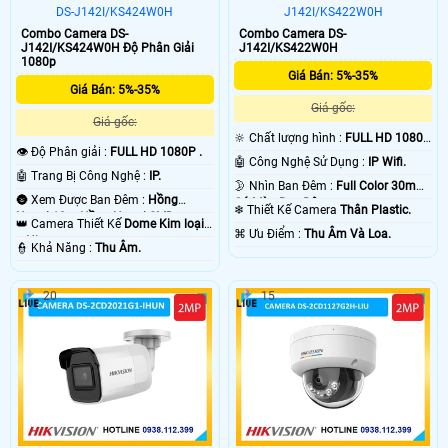
Combo Camera DS-
Combo Camera DS-
J142I/KS424W0H Độ Phân Giải
J142I/KS422W0H
1080p
Giá Bán: 5%-35%
Giá Bán: 5%-35%
Giá gốc:
Giá gốc:
🔆 Chất lượng hình :
FULL HD 1080P
👁 Độ Phân giải :
FULL HD 1080P .
.
🤖️ Công Nghệ Sử Dụng :
IP Wifi.
🤖️ Trang Bị Công Nghệ :
IP.
🌛 Nhìn Ban Đêm :
Full Color 30m
🌚 Xem Được Ban Đêm :
Hồng
Có Màu Ban Ðêm.
❄ Thiết Kế Camera
Thân Plastic.
Ngoại 10m Hồng Ngoại SMD.
👑 Camera Thiết Kế
Dome Kim loại
️⌘ Ưu Điểm :
Thu Âm Và Loa.
+ Nhựa.
️👮 Khả Năng :
Thu Âm.
20
15