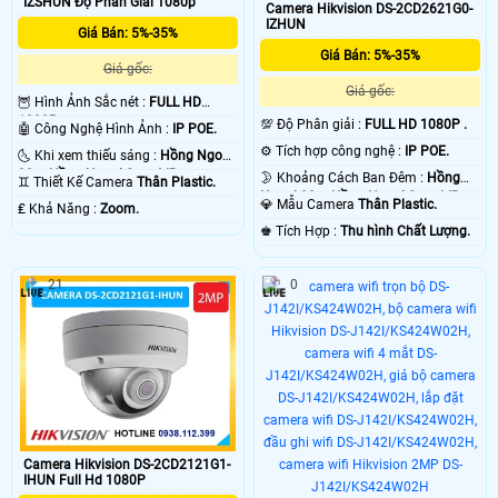
IZSHUN Độ Phân Giải 1080p
Camera Hikvision DS-2CD2621G0-
IZHUN
Giá Bán: 5%-35%
Giá Bán: 5%-35%
Giá gốc:
Giá gốc:
🦉 Hình Ảnh Sắc nét :
FULL HD
1080P .
💯 Độ Phân giải :
FULL HD 1080P .
🤖️ Công Nghệ Hình Ảnh :
IP POE.
⚙ Tích hợp công nghệ :
IP POE.
🌜 Khi xem thiếu sáng :
Hồng Ngoại
30m Hồng Ngoại Smart IR.
🌛 Khoảng Cách Ban Đêm :
Hồng
♊ Thiết Kế Camera
Thân Plastic.
Ngoại 30m Hồng Ngoại Smart IR.
💎 Mẫu Camera
Thân Plastic.
️₤ Khả Năng :
Zoom.
️♚ Tích Hợp :
Thu hình Chất Lượng.
21
0
Camera Hikvision DS-2CD2121G1-
IHUN Full Hd 1080P