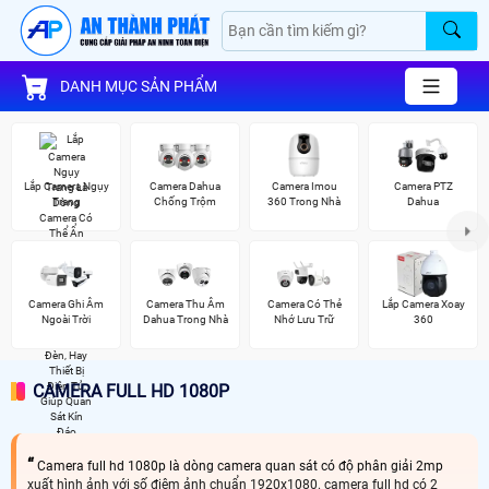
DANH MỤC SẢN PHẨM
Lắp Camera Ngụy
Camera Dahua
Camera Imou
Camera PTZ
Trang
Chống Trộm
360 Trong Nhà
Dahua
Camera Ghi Âm
Camera Thu Âm
Camera Có Thẻ
Lắp Camera Xoay
Ngoài Trời
Dahua Trong Nhà
Nhớ Lưu Trữ
360
CAMERA FULL HD 1080P
Camera full hd 1080p là dòng camera quan sát có độ phân giải 2mp
xuất hình ảnh với số điệm ảnh chuẩn 1920x1080. camera full hd có 2