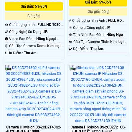
Giá Bán: 5%-35%
Giá Bán: 5%-35%
Giá gốc: 00 ₫
Giá gốc:
️⚡ Chất lượng hình Ảnh :
FULL HD
👁 Chất lượng hình :
FULL HD 1080P
1080P .
⚛️ Camera Công nghệ :
IP.
.
🌠 Công Nghệ Sử Dụng :
IP.
❈ Tầm Nhìn Ban Đêm :
Hồng Ngoại
🌚 Video Ban Đêm :
Hồng Ngoại
80m Hồng Ngoại SMD.
👑 Cấu Tạo Camera
Thân Kim loại +
10m Hồng Ngoại SMD.
🎼️ Cấu Tạo Camera
Dome Kim loại
Nhựa.
️✔️ Đặt Điểm :
Thu Âm.
+ Nhựa.
️₤ Ưu Điểm :
Thu Âm.
37
29
Camera Hikvision DS-2CD2T43G2-
Camera Hikvision DS-2CD2721G0-
4LI2UHUN HD 1080P
IZHUN Chất Lượng 1080P