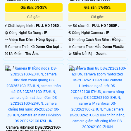
Giá Bán: 5%-35%
Giá Bán: 5%-35%
Giá gốc:
Giá gốc:
️⚡ Chất lượng hình :
FULL HD 1080P
️👀 Độ sắc nét :
FULL HD 1080P .
.
🤖️ Công Nghệ Sử Dụng :
IP.
®️ Công Nghệ Camera :
IP.
🔦 Video Ban Đêm :
Hồng Ngoại
❂ Khoảng Cách Ban Đêm :
Hồng
10m Hồng Ngoại SMD.
Ngoại 30m Hồng Ngoại Smart IR.
⛓ Camera Thiết Kế
Dome Kim loại +
❄ Camera Theo Mẫu
Dome Plastic.
Nhựa.
️⌘ Ưu Điểm :
Thu Âm.
️💫 Điểm Nỗi Bật :
Zoom.
34
33
Camera Hikvision DS-2CD2621G0-