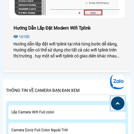
Hướng Dẫn Lắp Đặt Modem Wifi Tplink
16150
Hướng dẫn lắp đặt wifi tplink tại nhà từng bước dễ dàng,
Hướng dẫn có thể sử dụng cho tất cả các wifi tplink trên
thị trường . tuy một số wifi tplink có giao diên khác nhau
nhưng nhìn ching các bước cài đặt cũng tương tự nhau
THÔNG TIN VỀ CAMERA BẠN ĐAN XEM
Lắp Camera Wifi Full color
Camera Ezviz Full Color Ngoài Trời