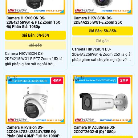
Camera HIKVISION DS-
Camera HIKVISION DS-
2DE4215IWG1-E PTZ Zoom 15X
2DE4A225IWG1-E Zoom 25X
Độ Phân Giải 1080p
Giá Bán: 5%-35%
Giá Bán: 5%-35%
Giá gốc:
Giá gốc:
Camera HIKVISION DS-
Camera HIKVISION DS-
2DE4A225IWG1-E Zoom 25X là giải
2DE4215IWG1-E PTZ Zoom 15X là
pháp giám sát chuyên nghiệp với độ
giải pháp giám sát ngoài trời
phân giải 2MP zoom quang học 25×
chuyên nghiệp với độ phân giải 2MP
và hồng ngoại 50m. DS-
sắc nétcunfg với khả năng zoom
2DE4A225IWG1-E nổi bật nhờ công
16
12
quang học 16X, hồng ngoại 100m
nghệ DarkFighter, lấy nét Self-
và công nghệ DarkFighter cho hình
learning, nhận diện người và
ảnh rõ trong điều kiện thiếu sáng.
phương tiện, hỗ trợ chụp khuôn mặt
Với khả năng chống nước IP67
camera chống nước cức tốt
Camera HikVision DS-
Camera IP AcuSense DS-
2CD2H47G3-LIZS2UY/SRB Độ
2CD2T26G2-4I (D) 1080p
Phân Giải 4.0MP Full Hd 1080P