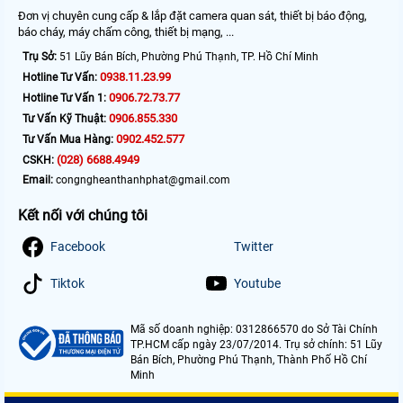
Đơn vị chuyên cung cấp & lắp đặt camera quan sát, thiết bị báo động,
báo cháy, máy chấm công, thiết bị mạng, ...
Trụ Sở:
51 Lũy Bán Bích, Phường Phú Thạnh, TP. Hồ Chí Minh
0938.11.23.99
Hotline Tư Vấn:
0906.72.73.77
Hotline Tư Vấn 1:
0906.855.330
Tư Vấn Kỹ Thuật:
0902.452.577
Tư Vấn Mua Hàng:
(028) 6688.4949
CSKH:
Email:
congngheanthanhphat@gmail.com
Kết nối với chúng tôi
Facebook
Twitter
Tiktok
Youtube
Mã số doanh nghiệp: 0312866570 do Sở Tài Chính
TP.HCM cấp ngày 23/07/2014. Trụ sở chính: 51 Lũy
Bán Bích, Phường Phú Thạnh, Thành Phố Hồ Chí
Minh