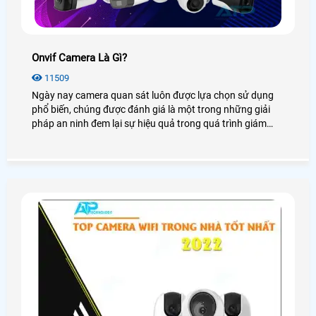
Onvif Camera Là Gì?
11509
Ngày nay camera quan sát luôn được lựa chọn sử dụng
phổ biến, chúng được đánh giá là một trong những giải
pháp an ninh đem lại sự hiệu quả trong quá trình giám
sát. Với công nghệ ngày càng phát triển, camera được hỗ
trợ một chuẩn giao tiếp giúp tối ưu trong việc kết nối giữa
các thiết bị IP có kết cấu hay nhà sản xuất khác nhau đó
là chuẩn Onvif