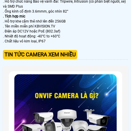
. Hỗ trợ chức năng Bảo vệ vành đai: Tripwire, Intrusion (có phân biệt người, xe)
và SMD Plus
. Ống kính cố định 3.6mmm, góc nhìn 82°
. Tích hợp mic
. Hỗ trợ khe cắm thẻ nhớ lên đến 256GB
. Tên miền miễn phí KBVISION.TV
. Điện áp DC12V hoặc PoE (802.3af)
. Nhiệt độ hoạt động: -40°C to +60°C
. Chất liệu vỏ kim loại, IP67
TIN TỨC CAMERA XEM NHIỀU