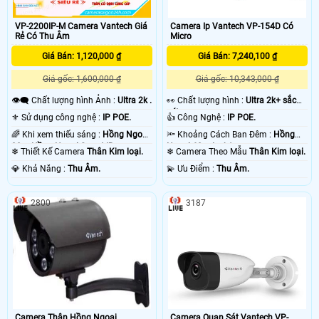
VP-2200IP-M Camera Vantech Giá
Camera Ip Vantech VP-154D Có
Rẻ Có Thu Âm
Micro
Giá Bán: 1,120,000 ₫
Giá Bán: 7,240,100 ₫
Giá gốc: 1,600,000 ₫
Giá gốc: 10,343,000 ₫
👁️‍🗨 Chất lượng hình Ảnh :
Ultra 2k .
️👀 Chất lượng hình :
Ultra 2k+ sắc
nét .
⚜️ Sử dụng công nghệ :
IP POE.
👍 Công Nghệ :
IP POE.
🌈 Khi xem thiếu sáng :
Hồng Ngoại
🔦 Khoảng Cách Ban Đêm :
Hồng
30m Hồng Ngoại Smart IR.
Ngoại 60m Led Array.
❄ Thiết Kế Camera
Thân Kim loại.
❄ Camera Theo Mẫu
Thân Kim loại.
️💎 Khả Năng :
Thu Âm.
️💫 Ưu Điểm :
Thu Âm.
2800
3187
Camera Thân Hồng Ngoại
Camera Quan Sát Vantech VP-