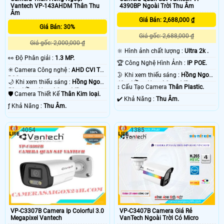
Vantech VP-143AHDM Thân Thu
4390BP Ngoài Trời Thu Âm
Âm
Giá Bán: 2,688,000 ₫
Giá Bán: 30%
Giá gốc: 2,688,000 ₫
Giá gốc: 2,000,000 ₫
🔆 Hình ảnh chất lượng :
Ultra 2k .
️👀 Độ Phân giải :
1.3 MP.
🏆 Công Nghệ Hình Ảnh :
IP POE.
✳️ Camera Công nghệ :
AHD CVI TVI
🌛 Khi xem thiếu sáng :
Hồng Ngoại
BCS.
🌙 Khi xem thiếu sáng :
Hồng Ngoại
40m Hồng Ngoại Smart IR.
↕️ Cấu Tạo Camera
Thân Plastic.
50m Hồng Ngoại Smart IR.
🛡 Camera Thiết Kế
Thân Kim loại.
️✔️ Khả Năng :
Thu Âm.
️ƒ Khả Năng :
Thu Âm.
4054
1385
VP-C3307B Camera Ip Colorful 3.0
VP-C3407B Camera Giá Rẻ
Megapixel Vantech
VanTech Ngoài Trời Có Micro