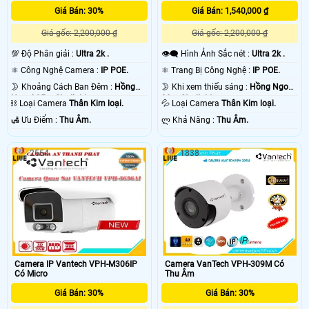
Giá Bán: 30%
Giá Bán: 1,540,000 ₫
Giá gốc: 2,200,000 ₫
Giá gốc: 2,200,000 ₫
💯 Độ Phân giải :
Ultra 2k .
👁️‍🗨 Hình Ảnh Sắc nét :
Ultra 2k .
⚛️ Công Nghệ Camera :
IP POE.
⚛️ Trang Bị Công Nghệ :
IP POE.
🌛 Khoảng Cách Ban Đêm :
Hồng
🌛 Khi xem thiếu sáng :
Hồng Ngoại
Ngoại 25m Starlight.
20m Starlight.
⛓ Loại Camera
Thân Kim loại.
💦 Loại Camera
Thân Kim loại.
️🛃 Ưu Điểm :
Thu Âm.
️ლ Khả Năng :
Thu Âm.
2554
1838
Camera IP Vantech VPH-M306IP
Camera VanTech VPH-309M Có
Có Micro
Thu Âm
Giá Bán: 30%
Giá Bán: 30%