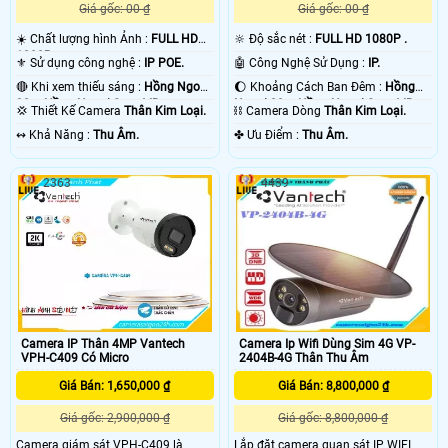
Giá gốc: 00 ₫
Giá gốc: 00 ₫
☀️ Chất lượng hình Ảnh :
FULL HD
🔆 Độ sắc nét :
FULL HD 1080P .
1080P .
⚜️ Sử dụng công nghệ :
IP POE.
🤖️ Công Nghệ Sử Dụng :
IP.
🔴 Khi xem thiếu sáng :
Hồng Ngoại
🌔 Khoảng Cách Ban Đêm :
Hồng
30m Hồng Ngoại Smart IR.
Ngoại 30m Hồng Ngoại Smart IR.
💢 Thiết Kế Camera
Thân Kim Loại.
⛓ Camera Dòng
Thân Kim Loại.
️↭ Khả Năng :
Thu Âm.
️✤ Ưu Điểm :
Thu Âm.
2363
4439
Camera IP Thân 4MP Vantech
Camera Ip Wifi Dùng Sim 4G VP-
VPH-C409 Có Micro
2404B-4G Thân Thu Âm
Giá Bán: 1,650,000 ₫
Giá Bán: 8,800,000 ₫
Giá gốc: 2,900,000 ₫
Giá gốc: 8,800,000 ₫
Camera giám sát VPH-C409 là
Lắp đặt camera quan sát IP WIFI