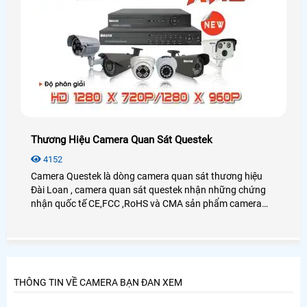
Thương Hiệu Camera Quan Sát Questek
4152
Camera Questek là dòng camera quan sát thương hiệu
Đài Loan , camera quan sát questek nhận những chứng
nhận quốc tế CE,FCC ,RoHS và CMA sản phẩm camera
quan sát questek hướng đến gia đình ,văn phòng ,công ty
và camera dùng cho nhà xưởng ,camera dùng cho giao
thông ,kho bãi ,ngân hàng và công trình chính phủ .
THÔNG TIN VỀ CAMERA BẠN ĐAN XEM