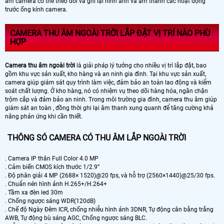
âm camera có thể theo dõi và ghi lại hình ảnh và âm thanh các hoạt động
trước ống kính camera.
CAMERA THU ÂM NGOÀI TRỜI LẮP ĐẶT VỊ TRÍ NÀO PHÙ
HỢP
Camera thu âm ngoài trời
là giải pháp lý tưởng cho nhiều vị trí lắp đặt, bao
gồm khu vực sản xuất, kho hàng và an ninh gia đình. Tại khu vực sản xuất,
camera giúp giám sát quy trình làm việc, đảm bảo an toàn lao động và kiểm
soát chất lượng. Ở kho hàng, nó có nhiệm vụ theo dõi hàng hóa, ngăn chặn
trộm cắp và đảm bảo an ninh. Trong môi trường gia đình, camera thu âm giúp
giám sát an toàn , đồng thời ghi lại âm thanh xung quanh để tăng cường khả
năng phản ứng khi cần thiết.
THÔNG SÓ CAMERA CÓ THU ÂM LẮP NGOÀI TRỜI
. Camera IP thân Full Color 4.0 MP
. Cảm biến CMOS kích thước 1/2.9”
. Độ phân giải 4 MP (2688× 1520)@20 fps, và hỗ trợ (2560×1440)@25/30 fps.
. Chuẩn nén hình ảnh H.265+/H.264+
. Tầm xa đèn led 30m
. Chống ngược sáng WDR(120dB)
. Chế độ Ngày Đêm ICR, chống nhiễu hình ảnh 3DNR, Tự động cân bằng trắng
AWB, Tự động bù sáng AGC, Chống ngược sáng BLC.