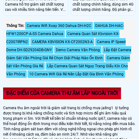
Camera hỗ trợ giám sát chất lượng
chất lượng chính hãng, dùng sim 4G
cao với nhiều tính năng tiên tiến. Với
chất lượng chính hãng. Độ phân giải
công nghệ màu ban đêm, camera
2.0MP (1920 x 1080) Camera wifi
này cho phép thấy rõ hơn khi bị ánh
Vantech VP-2404B-4G tích hợp 4
ngược chiều ánh sáng, giúp cung
đèn LEDs trợ sáng với ánh sáng kép
Thông Tin:
Camera Wifi Xoay 360 Dahua DH-H2C
DAHUA DH-HAC-
cấp hình ảnh chất lượng ngay cả
thông minh cho tầm nhìn ban đêm
HFW1200CP-A-S5 Camera Dahua
Camera Quan Sát Kbvision KX-
trong môi trường thiếu sáng
đủ màu. Tích hợp cảm biến PIR
C2007IRPN2
CAMERA KBVISION KX-CF2002N3-A
Camera IP Speed
Dome DH-SD29204DB-GNY
Demo Camera Văn Phòng
Lắp Đặt Camera
Giám Sát Văn Phòng Giá Rẻ Chọn Giải Pháp Nào Ổn Định
Camera Giám
Sát Văn Phòng Gía Rẻ
Lắp Camera Quan Sát Nguy Trang Giấu Kín Cho
Văn Phòng
10 Camera Wifi Giá Rẻ Nên Lắp Đặt Gia Đình Văn Phòng
ĐẶC ĐIỂM CỦA CAMERA THU ÂM LẮP NGOÀI TRỜI
Camera thu âm ngoài trời là giám sát trang bị chống mưa ja8ng1 lý tưởng
được trang bị khả năng chống nước và tích hợp micro để ghi âm hiệu quả
trong phạm vi 5m. Với thiết kế bền bỉ chuẩn kháng nước ip67, camera này có
thể hoạt động ổn định trong mọi điều kiện thời tiết, từ nắng nóng đến mưa bão.
Tính năng giám sát ban đêm với công nghệ hồng ngoại cho phép ghi hình rõ
nét ở khoảng cách xa, đảm bảo an ninh 24/7. Nhờ vào khả năng ghi