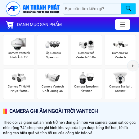
DANH MỤC SẢN PHẨM
Camera Vantech
Lắp Camera
Camera Wifi
Camera PoE
Hình Ảnh 2K
Speedom
Vantech Có Báo
Vantech
Vantech
Động
Camera Thiết Kế
Camera Vantech
Camera Speedom
Camera Starlight
Nhựa Plastic
Chất Lượng 4K
Kbvision
Uniview
Vantech
CAMERA GHI ÂM NGOÀI TRỜI VANTECH
Theo dõi và giám sát an ninh trở nên đơn giản hơn với camera quan sát có góc
nhìn rộng 74°, cho phép ghi hình khu vực của bạn được tổng thể hơn, từ đó
nâng cao hiệu quả và tính tối ưu của công tác bảo vệ.