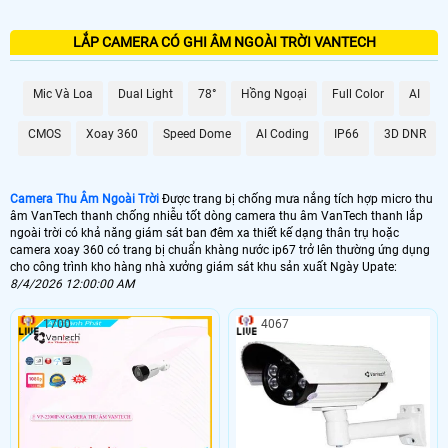
LẮP CAMERA CÓ GHI ÂM NGOÀI TRỜI VANTECH
Mic Và Loa
Dual Light
78°
Hồng Ngoại
Full Color
AI
CMOS
Xoay 360
Speed Dome
AI Coding
IP66
3D DNR
Camera Thu Âm Ngoài Trời
Được trang bị chống mưa nắng tích hợp micro thu
âm VanTech thanh chống nhiễu tốt dòng camera thu âm VanTech thanh lắp
ngoài trời có khả năng giám sát ban đêm xa thiết kế dạng thân trụ hoặc
camera xoay 360 có trang bị chuẩn khàng nước ip67 trở lên thường ứng dụng
cho công trình kho hàng nhà xưởng giám sát khu sản xuất Ngày Upate:
8/4/2026 12:00:00 AM
1700
4067