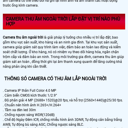
âm camera có thể theo dõi và ghi lại hình ảnh và âm thanh các hoạt động
trước ống kính camera.
CAMERA THU ÂM NGOÀI TRỜI LẮP ĐẶT VỊ TRÍ NÀO PHÙ
HỢP
Camera thu âm ngoài trời
là giải pháp lý tưởng cho nhiều vị trí lắp đặt, bao
gồm khu vực sản xuất, kho hàng và an ninh gia đình. Tại khu vực sản xuất,
camera giúp giám sát quy trình làm việc, đảm bảo an toàn lao động và kiểm
soát chất lượng. Ở kho hàng, nó có nhiệm vụ theo dõi hàng hóa, ngăn chặn
trộm cắp và đảm bảo an ninh. Trong môi trường gia đình, camera thu âm giúp
giám sát an toàn , đồng thời ghi lại âm thanh xung quanh để tăng cường khả
năng phản ứng khi cần thiết.
THÔNG SÓ CAMERA CÓ THU ÂM LẮP NGOÀI TRỜI
. Camera IP thân Full Color 4.0 MP
. Cảm biến CMOS kích thước 1/2.9”
. Độ phân giải 4 MP (2688× 1520)@20 fps, và hỗ trợ (2560×1440)@25/30 fps.
. Chuẩn nén hình ảnh H.265+/H.264+
. Tầm xa đèn led 30m
. Chống ngược sáng WDR(120dB)
. Chế độ Ngày Đêm ICR, chống nhiễu hình ảnh 3DNR, Tự động cân bằng trắng
AWB, Tự động bù sáng AGC, Chống ngược sáng BLC.