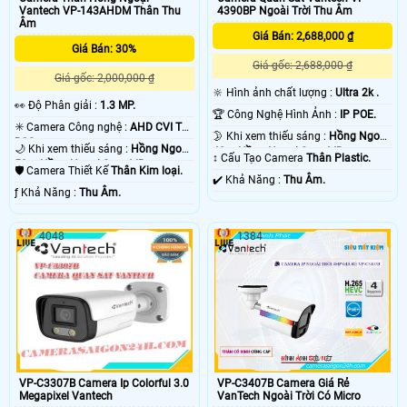
Vantech VP-143AHDM Thân Thu
4390BP Ngoài Trời Thu Âm
Âm
Giá Bán: 2,688,000 ₫
Giá Bán: 30%
Giá gốc: 2,688,000 ₫
Giá gốc: 2,000,000 ₫
🔆 Hình ảnh chất lượng :
Ultra 2k .
️👀 Độ Phân giải :
1.3 MP.
🏆 Công Nghệ Hình Ảnh :
IP POE.
✳️ Camera Công nghệ :
AHD CVI TVI
🌛 Khi xem thiếu sáng :
Hồng Ngoại
BCS.
🌙 Khi xem thiếu sáng :
Hồng Ngoại
40m Hồng Ngoại Smart IR.
↕️ Cấu Tạo Camera
Thân Plastic.
50m Hồng Ngoại Smart IR.
🛡 Camera Thiết Kế
Thân Kim loại.
️✔️ Khả Năng :
Thu Âm.
️ƒ Khả Năng :
Thu Âm.
4048
1384
VP-C3307B Camera Ip Colorful 3.0
VP-C3407B Camera Giá Rẻ
Megapixel Vantech
VanTech Ngoài Trời Có Micro