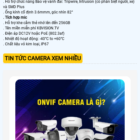
. Hỗ trợ chức năng Bảo vệ vành đai: Tripwire, Intrusion (có phân biệt người, xe)
và SMD Plus
. Ống kính cố định 3.6mmm, góc nhìn 82°
. Tích hợp mic
. Hỗ trợ khe cắm thẻ nhớ lên đến 256GB
. Tên miền miễn phí KBVISION.TV
. Điện áp DC12V hoặc PoE (802.3af)
. Nhiệt độ hoạt động: -40°C to +60°C
. Chất liệu vỏ kim loại, IP67
TIN TỨC CAMERA XEM NHIỀU