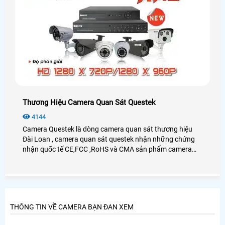
Thương Hiệu Camera Quan Sát Questek
4144
Camera Questek là dòng camera quan sát thương hiệu
Đài Loan , camera quan sát questek nhận những chứng
nhận quốc tế CE,FCC ,RoHS và CMA sản phẩm camera
quan sát questek hướng đến gia đình ,văn phòng ,công ty
và camera dùng cho nhà xưởng ,camera dùng cho giao
thông ,kho bãi ,ngân hàng và công trình chính phủ .
THÔNG TIN VỀ CAMERA BẠN ĐAN XEM