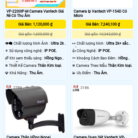
VP-2200IP-M Camera Vantech Giá
Camera Ip Vantech VP-154D Có
Rẻ Có Thu Âm
Micro
Giá Bán: 1,120,000 ₫
Giá Bán: 7,240,100 ₫
Giá gốc: 1,600,000 ₫
Giá gốc: 10,343,000 ₫
👁️‍🗨 Chất lượng hình Ảnh :
Ultra 2k .
️👀 Chất lượng hình :
Ultra 2k+ sắc
nét .
⚜️ Sử dụng công nghệ :
IP POE.
👍 Công Nghệ :
IP POE.
🌈 Khi xem thiếu sáng :
Hồng Ngoại
🔦 Khoảng Cách Ban Đêm :
Hồng
30m Hồng Ngoại Smart IR.
Ngoại 60m Led Array.
❄ Thiết Kế Camera
Thân Kim loại.
❄ Camera Theo Mẫu
Thân Kim loại.
️💎 Khả Năng :
Thu Âm.
️💫 Ưu Điểm :
Thu Âm.
2799
3186
Camera Thân Hồng Ngoại
Camera Quan Sát Vantech VP-