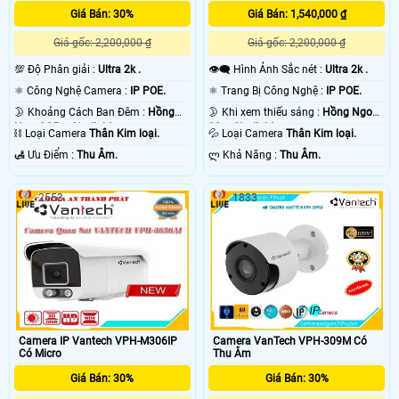
Giá Bán: 30%
Giá Bán: 1,540,000 ₫
Giá gốc: 2,200,000 ₫
Giá gốc: 2,200,000 ₫
💯 Độ Phân giải :
Ultra 2k .
👁️‍🗨 Hình Ảnh Sắc nét :
Ultra 2k .
⚛️ Công Nghệ Camera :
IP POE.
⚛️ Trang Bị Công Nghệ :
IP POE.
🌛 Khoảng Cách Ban Đêm :
Hồng
🌛 Khi xem thiếu sáng :
Hồng Ngoại
Ngoại 25m Starlight.
20m Starlight.
⛓ Loại Camera
Thân Kim loại.
💦 Loại Camera
Thân Kim loại.
️🛃 Ưu Điểm :
Thu Âm.
️ლ Khả Năng :
Thu Âm.
2553
1833
Camera IP Vantech VPH-M306IP
Camera VanTech VPH-309M Có
Có Micro
Thu Âm
Giá Bán: 30%
Giá Bán: 30%