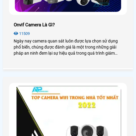
Onvif Camera Là Gì?
11509
Ngày nay camera quan sát luôn được lựa chọn sử dụng
phổ biến, chúng được đánh giá là một trong những giải
pháp an ninh đem lại sự hiệu quả trong quá trình giám
sát. Với công nghệ ngày càng phát triển, camera được hỗ
trợ một chuẩn giao tiếp giúp tối ưu trong việc kết nối giữa
các thiết bị IP có kết cấu hay nhà sản xuất khác nhau đó
là chuẩn Onvif