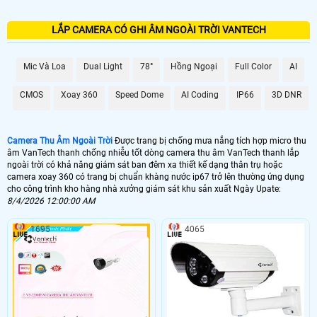
LẮP CAMERA CÓ GHI ÂM NGOÀI TRỜI VANTECH
Mic Và Loa
Dual Light
78°
Hồng Ngoại
Full Color
AI
CMOS
Xoay 360
Speed Dome
AI Coding
IP66
3D DNR
Camera Thu Âm Ngoài Trời
Được trang bị chống mưa nắng tích hợp micro thu
âm VanTech thanh chống nhiễu tốt dòng camera thu âm VanTech thanh lắp
ngoài trời có khả năng giám sát ban đêm xa thiết kế dạng thân trụ hoặc
camera xoay 360 có trang bị chuẩn khàng nước ip67 trở lên thường ứng dụng
cho công trình kho hàng nhà xưởng giám sát khu sản xuất Ngày Upate:
8/4/2026 12:00:00 AM
1695
4065