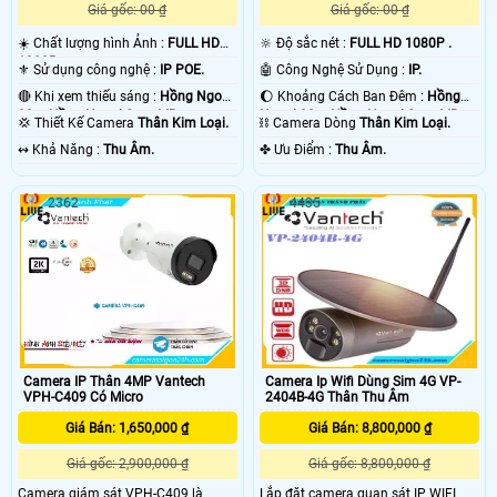
Giá gốc: 00 ₫
Giá gốc: 00 ₫
☀️ Chất lượng hình Ảnh :
FULL HD
🔆 Độ sắc nét :
FULL HD 1080P .
1080P .
⚜️ Sử dụng công nghệ :
IP POE.
🤖️ Công Nghệ Sử Dụng :
IP.
🔴 Khi xem thiếu sáng :
Hồng Ngoại
🌔 Khoảng Cách Ban Đêm :
Hồng
30m Hồng Ngoại Smart IR.
Ngoại 30m Hồng Ngoại Smart IR.
💢 Thiết Kế Camera
Thân Kim Loại.
⛓ Camera Dòng
Thân Kim Loại.
️↭ Khả Năng :
Thu Âm.
️✤ Ưu Điểm :
Thu Âm.
2362
4435
Camera IP Thân 4MP Vantech
Camera Ip Wifi Dùng Sim 4G VP-
VPH-C409 Có Micro
2404B-4G Thân Thu Âm
Giá Bán: 1,650,000 ₫
Giá Bán: 8,800,000 ₫
Giá gốc: 2,900,000 ₫
Giá gốc: 8,800,000 ₫
Camera giám sát VPH-C409 là
Lắp đặt camera quan sát IP WIFI