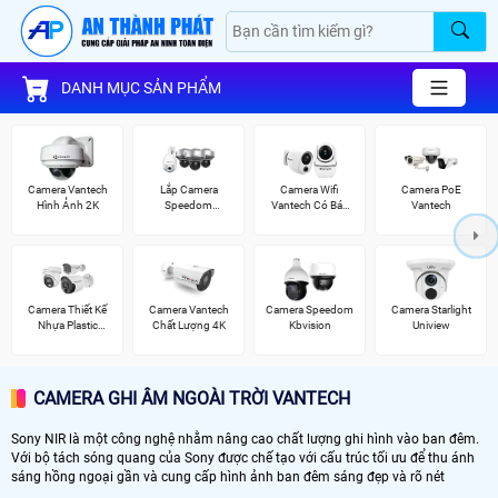
DANH MỤC SẢN PHẨM
Camera Vantech
Lắp Camera
Camera Wifi
Camera PoE
Hình Ảnh 2K
Speedom
Vantech Có Báo
Vantech
Vantech
Động
Camera Thiết Kế
Camera Vantech
Camera Speedom
Camera Starlight
Nhựa Plastic
Chất Lượng 4K
Kbvision
Uniview
Vantech
CAMERA GHI ÂM NGOÀI TRỜI VANTECH
Sony NIR là một công nghệ nhằm nâng cao chất lượng ghi hình vào ban đêm.
Với bộ tách sóng quang của Sony được chế tạo với cấu trúc tối ưu để thu ánh
sáng hồng ngoại gần và cung cấp hình ảnh ban đêm sáng đẹp và rõ nét