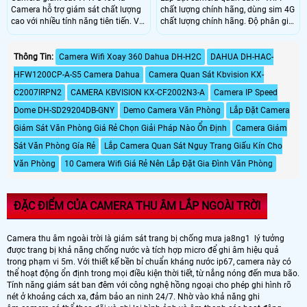
Camera hỗ trợ giám sát chất lượng
chất lượng chính hãng, dùng sim 4G
cao với nhiều tính năng tiên tiến. Với
chất lượng chính hãng. Độ phân giải
công nghệ màu ban đêm, camera
2.0MP (1920 x 1080) Camera wifi
này cho phép thấy rõ hơn khi bị ánh
Vantech VP-2404B-4G tích hợp 4
ngược chiều ánh sáng, giúp cung
đèn LEDs trợ sáng với ánh sáng kép
Thông Tin:
Camera Wifi Xoay 360 Dahua DH-H2C
DAHUA DH-HAC-
cấp hình ảnh chất lượng ngay cả
thông minh cho tầm nhìn ban đêm
HFW1200CP-A-S5 Camera Dahua
Camera Quan Sát Kbvision KX-
trong môi trường thiếu sáng
đủ màu. Tích hợp cảm biến PIR
C2007IRPN2
CAMERA KBVISION KX-CF2002N3-A
Camera IP Speed
Dome DH-SD29204DB-GNY
Demo Camera Văn Phòng
Lắp Đặt Camera
Giám Sát Văn Phòng Giá Rẻ Chọn Giải Pháp Nào Ổn Định
Camera Giám
Sát Văn Phòng Gía Rẻ
Lắp Camera Quan Sát Nguy Trang Giấu Kín Cho
Văn Phòng
10 Camera Wifi Giá Rẻ Nên Lắp Đặt Gia Đình Văn Phòng
ĐẶC ĐIỂM CỦA CAMERA THU ÂM LẮP NGOÀI TRỜI
Camera thu âm ngoài trời là giám sát trang bị chống mưa ja8ng1 lý tưởng
được trang bị khả năng chống nước và tích hợp micro để ghi âm hiệu quả
trong phạm vi 5m. Với thiết kế bền bỉ chuẩn kháng nước ip67, camera này có
thể hoạt động ổn định trong mọi điều kiện thời tiết, từ nắng nóng đến mưa bão.
Tính năng giám sát ban đêm với công nghệ hồng ngoại cho phép ghi hình rõ
nét ở khoảng cách xa, đảm bảo an ninh 24/7. Nhờ vào khả năng ghi