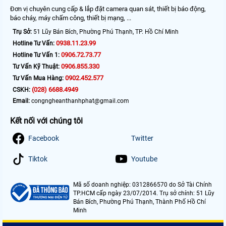
Đơn vị chuyên cung cấp & lắp đặt camera quan sát, thiết bị báo động,
báo cháy, máy chấm công, thiết bị mạng, ...
Trụ Sở:
51 Lũy Bán Bích, Phường Phú Thạnh, TP. Hồ Chí Minh
0938.11.23.99
Hotline Tư Vấn:
0906.72.73.77
Hotline Tư Vấn 1:
0906.855.330
Tư Vấn Kỹ Thuật:
0902.452.577
Tư Vấn Mua Hàng:
(028) 6688.4949
CSKH:
Email:
congngheanthanhphat@gmail.com
Kết nối với chúng tôi
Facebook
Twitter
Tiktok
Youtube
Mã số doanh nghiệp: 0312866570 do Sở Tài Chính
TP.HCM cấp ngày 23/07/2014. Trụ sở chính: 51 Lũy
Bán Bích, Phường Phú Thạnh, Thành Phố Hồ Chí
Minh