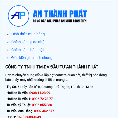
Hình thức mua hàng
Chính sách giao nhận
Chính sách bảo mật
Điều kiện giao dịch chung
CÔNG TY TNHH TM-DV ĐẦU TƯ AN THÀNH PHÁT
Đơn vị chuyên cung cấp & lắp đặt camera quan sát, thiết bị báo động,
báo cháy, máy chấm công, thiết bị mạng, ...
Trụ Sở:
51 Lũy Bán Bích, Phường Phú Thạnh, TP. Hồ Chí Minh
0938.11.23.99
Hotline Tư Vấn:
0906.72.73.77
Hotline Tư Vấn 1:
0906.855.330
Tư Vấn Kỹ Thuật:
0902.452.577
Tư Vấn Mua Hàng:
(028) 6688.4949
CSKH: