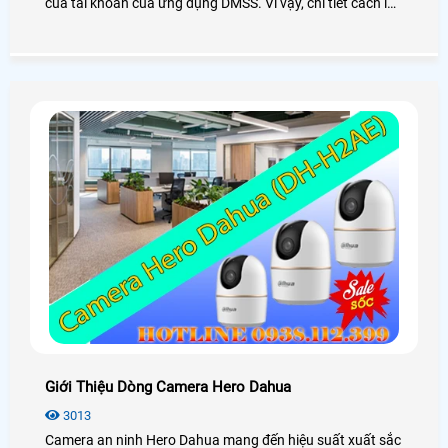
của tài khoản của ứng dụng DMSS. Vì vậy, chi tiết cách lấy
lại tài khoản xem camera Dahua trên điện thoại là rất cần
thiết giúp người dùng có thể khôi phục và đặt lại mật khẩu
cho tài khoản xem camera Dahua của mình ngay trên điện
thoại chỉ với 60 giây
Giới Thiệu Dòng Camera Hero Dahua
3013
Camera an ninh Hero Dahua mang đến hiệu suất xuất sắc