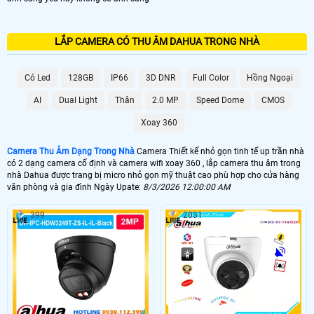
LẮP CAMERA CÓ THU ÂM DAHUA TRONG NHÀ
Có Led
128GB
IP66
3D DNR
Full Color
Hồng Ngoại
AI
Dual Light
Thân
2.0 MP
Speed Dome
CMOS
Xoay 360
Camera Thu Âm Dạng Trong Nhà
Camera Thiết kế nhỏ gọn tinh tế up trần nhà
có 2 dạng camera cố định và camera wifi xoay 360 , lắp camera thu âm trong
nhà Dahua được trang bị micro nhỏ gọn mỹ thuật cao phù hợp cho cửa hàng
văn phòng và gia đình Ngày Upate:
8/3/2026 12:00:00 AM
399
2031