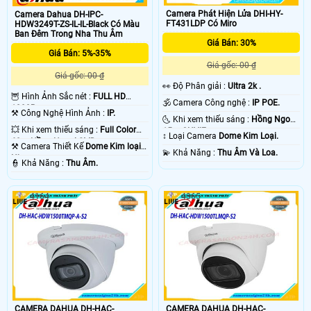
Camera Phát Hiện Lửa DHI-HY-
Camera Dahua DH-IPC-
FT431LDP Có Miro
HDW3249T-ZS-IL-IL-Black Có Màu
Ban Đêm Trong Nha Thu Âm
Giá Bán: 30%
Giá Bán: 5%-35%
Giá gốc: 00 ₫
Giá gốc: 00 ₫
️👀 Độ Phân giải :
Ultra 2k .
🦉 Hình Ảnh Sắc nét :
FULL HD
🕉️ Camera Công nghệ :
IP POE.
1080P .
⚒ Công Nghệ Hình Ảnh :
IP.
🌜 Khi xem thiếu sáng :
Hồng Ngoại
💥 Khi xem thiếu sáng :
Full Color
15m ONVIF.
↕️ Loại Camera
Dome Kim Loại.
60m Hồng Ngoại SMD.
⚒ Camera Thiết Kế
Dome Kim loại +
️💫 Khả Năng :
Thu Âm Và Loa.
Nhựa.
️👮 Khả Năng :
Thu Âm.
4164
4365
CAMERA DAHUA DH-HAC-
CAMERA DAHUA DH-HAC-