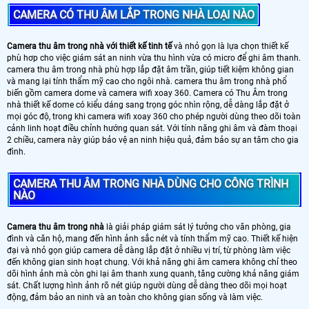
CAMERA CÓ THU ÂM LẮP TRONG NHÀ LOẠI NÀO
Camera thu âm trong nhà với thiết kế tinh tế
và nhỏ gọn là lựa chọn thiết kế
phù hơp cho việc giám sát an ninh vừa thu hình vừa có micro để ghi âm thanh.
camera thu âm trong nhà phù hợp lắp đặt âm trần, giúp tiết kiệm không gian
và mang lại tính thẩm mỹ cao cho ngôi nhà. camera thu âm trong nhà phổ
biến gồm camera dome và camera wifi xoay 360. Camera có Thu Âm trong
nhà thiết kế dome có kiểu dáng sang trọng góc nhìn rộng, dễ dàng lắp đặt ở
mọi góc độ, trong khi camera wifi xoay 360 cho phép người dùng theo dõi toàn
cảnh linh hoạt điều chỉnh hướng quan sát. Với tính năng ghi âm và đàm thoại
2 chiều, camera này giúp bảo vệ an ninh hiệu quả, đảm bảo sự an tâm cho gia
đình.
CAMERA THU ÂM TRONG NHÀ DÙNG CHO CÔNG TRÌNH
NÀO
Camera thu âm trong nhà
là giải pháp giám sát lý tưởng cho văn phòng, gia
đình và căn hộ, mang đến hình ảnh sắc nét và tính thẩm mỹ cao. Thiết kế hiện
đại và nhỏ gọn giúp camera dễ dàng lắp đặt ở nhiều vị trí, từ phòng làm việc
đến không gian sinh hoạt chung. Với khả năng ghi âm camera không chỉ theo
dõi hình ảnh mà còn ghi lại âm thanh xung quanh, tăng cường khả năng giám
sát. Chất lượng hình ảnh rõ nét giúp người dùng dễ dàng theo dõi mọi hoạt
động, đảm bảo an ninh và an toàn cho không gian sống và làm việc.