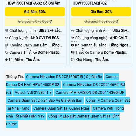
HDW1500TMQP-A-S2 Có Ghi Âm
HDW1500TLMQP-S2
Giá Bán: 30%
Giá Bán: 30%
Giá gốc: 2,070,000 ₫
Giá gốc: 1,698,000 ₫
💯 Chất lượng hình :
Ultra 2k+ sắc
️👀 Chất lượng hình Ảnh :
Ultra 2k+
nét .
sắc nét .
⚒ Công Nghệ :
AHD CVI TVI BCS.
⚜️ Sử dụng công nghệ :
AHD CVI TVI
BCS.
🌈 Khoảng Cách Ban Đêm :
Hồng
❂ Khi xem thiếu sáng :
Hồng Ngoại
Ngoại 60m Hồng Ngoại Smart IR.
60m Hồng Ngoại Smart IR.
💦 Camera Thiết Kế
Dome Plastic.
🎼️ Thiết Kế Camera
Dome Plastic.
️♚ Ưu Điểm :
Thu Âm.
️💮 Khả Năng :
Thu Âm.
Thông Tin:
Camera Hikvision DS-2CE16D0T-IR ( C ) Giá Rẻ
Camera
Dahua DH-HAC-HFW1400DP-S2
Camera Hikvision DS-2CD2146G2-ISU
(C)
Vdtech Vdt-315Sdi 1.3
Camera IP HIKVISION DS-2CD1143G0-IUF
Camera Giám Sát 24/24 Bảo Vệ Gia Đình Bạn
Công Ty Camera Quan Sát
Tại Nha Trang
Camera Quan Sát Tại Quảng Ngãi
Camera Wifi Trong
Nhà Tốt Nhất Hiện Nay
Công Ty Lắp Đặt Camera Quan Sát Tại Bình
Phước