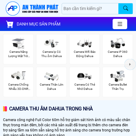
DANH MỤC SẢN PHẨM
Camera Năng
Camera Ip Có
Camera Wifi Báo
Camera IP 360
Lượng Mặt Trời
Thu Ậm Dahua
Động Dahua
Dahua
Dahua
Camera Chống
Camera Thân Lớn
Camera Có Thẻ
Camera Bullet
Nhiễu 3D-DNR
Dahua
Nhớ Dahua
Thân Trụ
Dahua
CAMERA THU ÂM DAHUA TRONG NHÀ
Camera công nghệ Full Color 60m hỗ trợ giám sát hình ảnh có màu sắc chân
thực trong màn đêm, bởi các nhà sản xuất đã trang bị thêm cho camera đèn
trợ sáng tầm xa 60m sẵn sàng hỗ trợ ánh sáng cho camera trong trường hợp
ánh sáng yếu hay không có ánh sáng