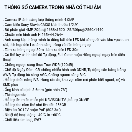
THÔNG SỐ CAMERA TRONG NHÀ CÓ THU ÂM
. Camera IP ánh sáng kép thông minh 4.0MP
. Cảm biến Sony Stavis CMOS kích thước 1/2.9”
. Độ phân giải 4MP 20fps@2688×1520 , 25/30fps@2560×1440
. Chuẩn nén hình ảnh H.265+/H.264+
. Ánh sáng kép thông minh-tự động bật đèn LED khi có người vào khu vực quan
sát, tích hợp đèn Led ánh sáng trắng và đèn hồng ngoại.
. Tầm xa hồng ngoại 30m , tầm xa đèn LED 30m
. Có thể tùy chỉnh chế độ Tự động, Full Color hoặc Hồng ngoại ngay trên điện
thoại
. Chống ngược sáng thực True WDR (120dB)
. Chế độ Ngày Đêm ICR, chống nhiễu hình ảnh 3DNR, Tự động cân bằng trắng
AWB, Tự động bù sáng AGC, Chống ngược sáng BLC.
. Hỗ trợ chức năng IVS: Hàng rào ảo, khu vực cấm (có phân biệt người, xe) và
SMD plus
. Ống kính cố định 3.6mm (góc nhìn 78°)
.
Tích hợp mic
. Hỗ trợ tên miền miễn phí KBVISION.TV , hỗ trợ ONVIF
. Hỗ trợ khe cắm thẻ nhớ lên đến 256GB
. Điện áp DC12V hoặc PoE (802.3af)
. Nhiệt độ hoạt động: -40°C to +60°C
. Chất liệu kim loại, IP67