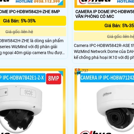
DOME IPC-HDBW5842H-ZHE 8MP
CAMERA IP DOME IPC-HDBW5
VĂN PHÒNG CÓ MIC
Giá Bán: 5%-35%
Giá Bán: 5%-3
Giá gốc: liên hệ
Giá gốc: liên h
DBW5842H-ZHE là dòng sản phẩm
Camera IPC-HDBW5842R-ASE t
series WizMind với độ phân giải
WizMind Network Dome của DAH
 ngoại 40m giúp camera thu được
kế chống phá hoại IK10 với độ p
nh, sắc nét. Camera được trang bị
ngoại 50m giúp camera thu được
iúp phát hiện khuôn mặt, vật thể,
lượng ngay cả trong điều kiện á
và đếm người.....mang lại hiệu suất
737
 tốt hơn.