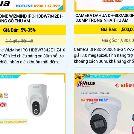
CAMERA DAHUA DH-SD2A300N
OME WIZMIND IPC-HDBW7842E1-
3.0MP TRONG NHA THU ÂM
 PHÒNG CÓ THU ÂM
Giá Bán: 1,500,0
Giá Bán: 5%-35%
Giá gốc: 1,980,00
Giá gốc: liên hệ
Camera DH-SD2A300NB-GNY-A-P
me WizMind IPC-HDBW7842E1-Z4-X
giải 3.0 megapixel, tính năng trợ 
 đèn led chiếu sáng xa 80m,hỗ trợ
khoảng cách 30m, khả năng ch
 chiều,nhận diện khuôn mặt,đếm
DWDR, AI báo động phân biệt đư
n khuôn mặt và phát hiện PPE +
tránh báo động ảo cũng, quay x
ỗ đậu xe và ANPR,mic kép thông
2062
nhiều tính năng khác giúp came
o vệ IP67, IK10,chống ăn
giám sát cũng như bảo vệ những 
trợ loa Hi-Fi tích hợp phạm vi âm
tốt hơn.
20 mét.Nén hình ảnh video H.265+.