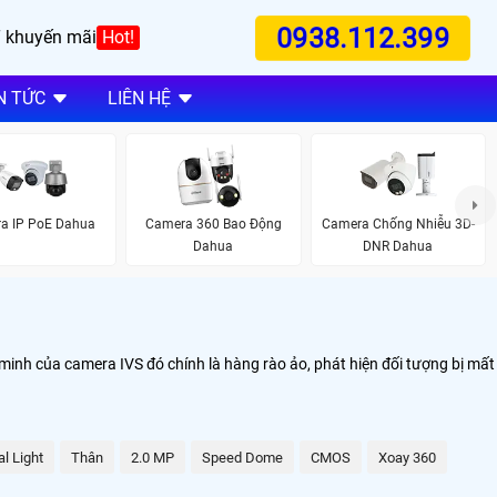
0938.112.399
 khuyến mãi
Hot!
N TỨC
LIÊN HỆ
a IP PoE Dahua
Camera 360 Bao Động
Camera Chống Nhiễu 3D-
Dahua
DNR Dahua
minh của camera IVS đó chính là hàng rào ảo, phát hiện đối tượng bị mất
l Light
Thân
2.0 MP
Speed Dome
CMOS
Xoay 360