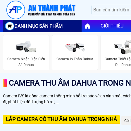
GIỚI THIỆU
DANH MỤC SẢN PHẨM
Camera Nhận Diện Biển
Camera Ip Thân Dahua
Camera Thiết L
Số Dahua
Đai Dahu
CAMERA THU ÂM DAHUA TRONG 
Camera IVS là dòng camera thông minh hỗ trợ bảo vệ an ninh một cách t
đi, phát hiện đối tượng bỏ rơi, …
LẮP CAMERA CÓ THU ÂM DAHUA TRONG NHÀ
Có 