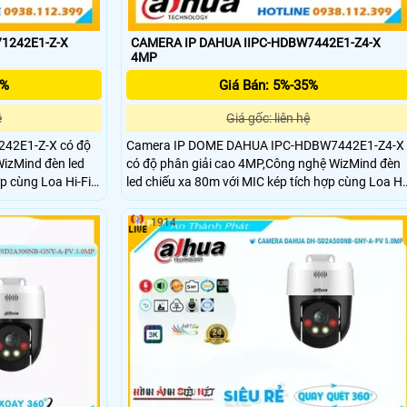
1242E1-Z-X
CAMERA IP DAHUA IIPC-HDBW7442E1-Z4-X
4MP
5%
Giá Bán: 5%-35%
ệ
Giá gốc: liên hệ
42E1-Z-X có độ
Camera IP DOME DAHUA IPC-HDBW7442E1-Z4-X
izMind đèn led
có độ phân giải cao 4MP,Công nghệ WizMind đèn
p cùng Loa Hi-Fi
led chiếu xa 80m với MIC kép tích hợp cùng Loa Hi
n tới 20 mét,chức
Fi tích hợp có phạm vi âm thanh lên tới 20
mặt,đếm người,và
mét,chức như nhận diện,phát hiện khuôn mặt,đế
1914
icro SD tối đa
người,và phát hiện PPE + IVS,hỗ trợ thẻ Micro SD
lớp phủ chống ăn
tối đa 1TB.Chuẩn bảo vệ IP67 và IK10,lớp phủ
chống ăn mòn (tùy chọn).