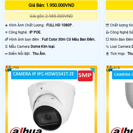
Giá Bán: 1.950.000VND
Giá gốc: 2.985.000VND
☀️ Hình Ành Chất Lượng :
FULL HD 1080P .
🦉 Chất lượng hì
✳️ Công Nghệ :
IP POE.
🌈 Hình ảnh ban đêm :
Full Color 30m Có Màu Ban Ðêm.
Dụng.
♊ Mẫu Camera
Dome Kim loại.
🔩 Loại Camera
️↭ Điểm Nỗi Bật :
Thu Âm.
️👮 Tích Hợp :
Th
759
618