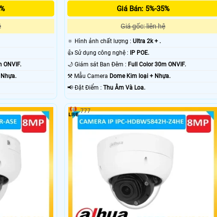
5%
Giá Bán: 5%-35%
ệ
Giá gốc: liên hệ
🔅 Hình ảnh chất lượng :
Ultra 2k + .
👍 Sử dụng công nghệ :
IP POE.
m ONVIF.
🌙 Giám sát Ban Đêm :
Full Color 30m ONVIF.
 Nhựa.
⚒ Mẫu Camera
Dome Kim loại + Nhựa.
️📢 Đặt Điểm :
Thu Âm Và Loa.
777