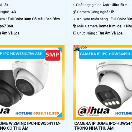
ải :
3k .
️⚡ Chất lượng hình Ảnh :
Ultra 2k + .
✳️ Trang Bị Công Nghệ :
4G.
🕉️ Camera Công nghệ :
IP.
🔴 Tầm Xa Ban Đêm :
Full Color 30m Có Màu Ban Ðêm.
🔅 Khi xem thiếu sáng :
Full Color 3
Ip67 360.
🐉️ Mẫu Camera
Dome Kim loại + Nh
u Âm Và Loa.
️🆑 Chức Năng :
Thu Âm Và Loa.
856
OME WIZMIND IPC-HDW5541TM-
CAMERA IP DOME IPC-HDW544
PHÒNG CÓ THU ÂM
TRONG NHA THU ÂM