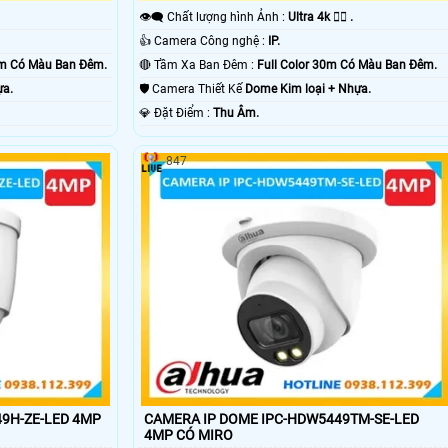
👁️‍🗨 Chất lượng hình Ảnh :
Ultra 4k 👍🏾 .
👍 Camera Công nghệ :
IP.
0m Có Màu Ban Ðêm.
🔴 Tầm Xa Ban Đêm :
Full Color 30m Có Màu Ban Ðêm.
ựa.
🛡 Camera Thiết Kế
Dome Kim loại + Nhựa.
️💎 Đặt Điểm :
Thu Âm.
847
9H-ZE-LED 4MP
CAMERA IP DOME IPC-HDW5449TM-SE-LED
4MP CÓ MIRO