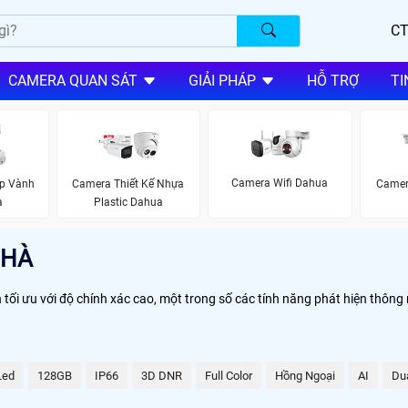
CT
CAMERA QUAN SÁT
GIẢI PHÁP
HỖ TRỢ
TI
Camera Wifi Dahua
ập Vành
Camera Thiết Kế Nhựa
Camer
a
Plastic Dahua
NHÀ
ối ưu với độ chính xác cao, một trong số các tính năng phát hiện thông 
Led
128GB
IP66
3D DNR
Full Color
Hồng Ngoại
AI
Dua