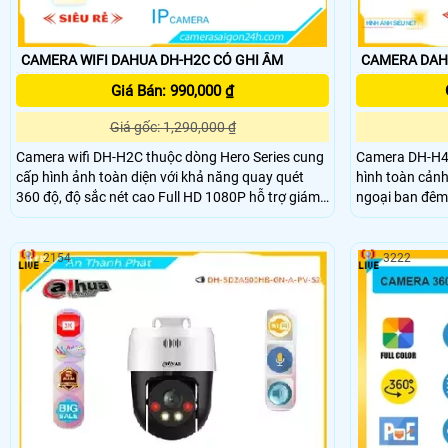
CAMERA WIFI DAHUA DH-H2C CÓ GHI ÂM
CAMERA DAH
Giá Bán: 990,000 ₫
Giá gốc: 1,290,000 ₫
Camera wifi DH-H2C thuộc dòng Hero Series cung
Camera DH-H4C 
cấp hình ảnh toàn diện với khả năng quay quét
hình toàn cảnh
360 độ, độ sắc nét cao Full HD 1080P hỗ trợ giám
ngoại ban đêm 
sát từ xa điện thoại, máy tính hiệu quả.
động thông mi
dùng giám sát 
Internet dễ dà
2154
3222