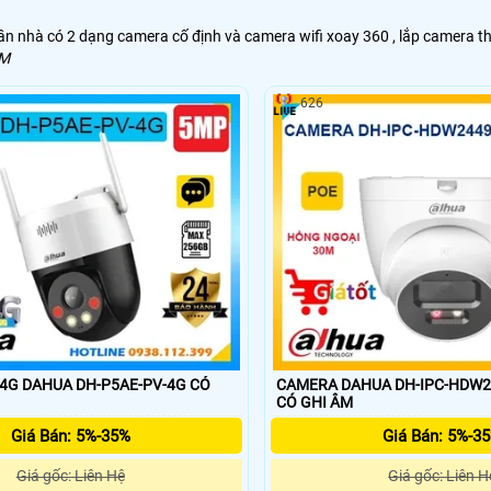
rần nhà có 2 dạng camera cố định và camera wifi xoay 360 , lắp camera
AM
626
G DAHUA DH-P5AE-PV-4G CÓ
CAMERA DAHUA DH-IPC-HDW24
CÓ GHI ÂM
Giá Bán: 5%-35%
Giá Bán: 5%-3
Giá gốc: Liên Hệ
Giá gốc: Liên H