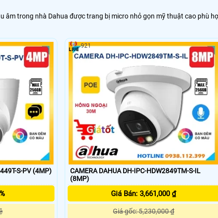
 thu âm trong nhà Dahua được trang bị micro nhỏ gọn mỹ thuật cao phù h
921
49T-S-PV (4MP)
CAMERA DAHUA DH-IPC-HDW2849TM-S-IL
(8MP)
5%
Giá Bán: 3,661,000 ₫
ệ
Giá gốc: 5,230,000 ₫