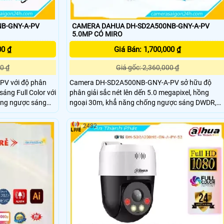
B-GNY-A-PV
CAMERA DAHUA DH-SD2A500NB-GNY-A-PV
5.0MP CÓ MIRO
00 ₫
Giá Bán: 1,700,000 ₫
0 ₫
Giá gốc: 2,360,000 ₫
V với độ phân
Camera DH-SD2A500NB-GNY-A-PV sở hữu độ
sáng Full Color với
phân giải sắc nét lên dến 5.0 megapixel, hồng
ống ngược sáng
ngoại 30m, khẳ năng chống ngược sáng DWDR,
ợc người và vật
khả năng quay xoay 360 cùng loa và mic mang lại
oay 360 cùng
cho camera hình ảnh chất lượng.
2482
ra có khả năng
vị trí quan trọng