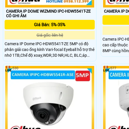
CAMERA IP DOME WIZMIND IPC-HDW5541T-ZE
CAMERA IP 
CÓ GHI ÂM
Giá Bán: 5%-35%
Giá gốc: liên hệ
Camera IPC-H
Camera IP Dome IPC-HDW5541T-ZE 5MP có độ
cao cấp thuộc 
phân giải cao ống kính Vari-focal Eyeball hỗ trợ thẻ
8MP cùng hồng
nhớ 1TB,Chế độ xoay,WDR,3D NR,HLC, BLC,áp
hình ảnh ổn đị
dụng cho nhiều cảnh giám sát khác nhau,phát
công nghệ AI g
hiện khuôn mặt vật thể và đếm người.MIC tích
âm thanh, IVS 
530
577
hợp,chuẩn ROI,SVC,SMART H.264+/H.265+,AI
bảo vệ an ninh
H.264/H.265,mã hóa sau bộ lọc linh hoạt.chuẩn
bảo vệ IP67.