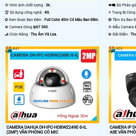
💯 Hình ảnh chất lượng :
3k .
👁️‍🗨 Độ Phân gi
🏆 Sử dụng công nghệ :
4G.
✪ Xem Được Ban Đêm :
Full Color 40m Có Màu Ban Ðêm.
💎 Camera Dòng
Ip67 360.
💢 Mẫu Camera
️🛃 Chức Năng :
Thu Âm Và Loa.
️💎 Đặt Điểm :
Th
841
903
CAMERA DAHUA DH-IPC-HDBW2249E-S-IL
CAMERA IP D
(2MP) VĂN PHÒNG CÓ MIC
ASE VĂN 