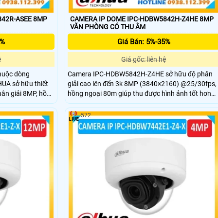
842R-ASEE 8MP
CAMERA IP DOME IPC-HDBW5842H-Z4HE 8MP
VĂN PHÒNG CÓ THU ÂM
5%
Giá Bán: 5%-35%
ệ
Giá gốc: liên hệ
huộc dòng
Camera IPC-HDBW5842H-Z4HE sở hữu độ phân
UA sở hữu thiết
giải cao lên đến 3k 8MP (3840×2160) @25/30fps,
hân giải 8MP, hồng
hồng ngoại 80m giúp thu được hình ảnh tốt hơn
 hình ảnh chất
với khoảng cách xa hơn ngay cả trong điều kiện
nh sáng yếu.
ánh sáng yếu. Công nghệ AI tiên tiến, hỗ trợ siêu
572
dữ liệu video, phát hiện khuôn mặt, vật thể, đếm
người, và IVS, tối ưu hóa hiệu quả giám sát..