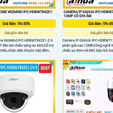
OME WIZMIND IPC-HDBW7842E1-
CAMERA IP DAHUA IPC-HDBW7
12MP CÓ GHI ÂM
Giá Bán: 5%-35%
Giá Bán: 5%-3
Giá gốc: liên hệ
Giá gốc: liên h
me WizMind IPC-HDBW7842E1-Z-X
Camera IP DAHUA IPC-HDBW712
 đèn led chiếu sáng xa 40m,hỗ trợ
phân giải cao 12MP,Công nghệ W
 chiều,nhận diện khuôn mặt,đếm
chiếu xa 40m với MIC kép tích hợ
n khuôn mặt và phát hiện PPE +
tích hợp có phạm vi âm thanh lê
ỗ đậu xe và ANPR,mic kép thông
như nhận diện,phát hiện khuôn 
2067
o vệ IP67, IK10,chống ăn
phát hiện PPE + IVS,hỗ trợ thẻ M
trợ loa Hi-Fi tích hợp phạm vi âm
1TB.Chuẩn bảo vệ IP67 và IK10,
20 mét.Nén hình ảnh video H.265+.
mòn (tùy chọn).