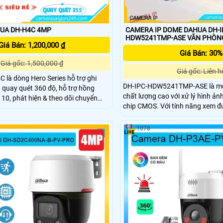
UA DH-H4C 4MP
CAMERA IP DOME DAHUA DH-I
HDW5241TMP-ASE VĂ
Giá Bán: 1,200,000 ₫
Giá Bán: 30%
Giá gốc: 1,500,000 ₫
Giá gốc: Liên h
là dòng Hero Series hỗ trợ ghi
DH-IPC-HDW5241TMP-ASE là mộ
 quay quét 360 độ, hỗ trợ hồng
chất lượng cao với xử lý hình ảnh
10, phát hiện & theo dõi chuyển
chip CMOS. Với tính năng xem được ban đêm
nh, camera còn cho phép người
Hồng Ngoại lên đến 50m, camer
từ xa qua điện thoại, máy tính qua
giám sát hiệu quả vào ban đêm. Với công nghệ IP,
ng
1078
hình ảnh được chất lượng hình s
HD 1080P, đồng thời việc lưu tr
dài hơn với H.265+/H