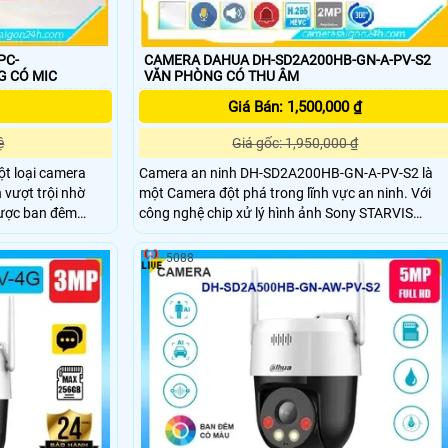
PC-
CAMERA DAHUA DH-SD2A200HB-GN-A-PV-S2
N PHÒNG CÓ MIC
VĂN PHÒNG CÓ THU ÂM
Giá Bán: 1,500,000 ₫
ệ
Giá gốc: 1,950,000 ₫
t loại camera
Camera an ninh DH-SD2A200HB-GN-A-PV-S2 là
 vượt trội nhờ
một Camera đột phá trong lĩnh vực an ninh. Với
công nghệ chip xử lý hình ảnh Sony STARVIS
a này cho phép
CMOS, camera này mang đến cho người dùng
chất lượng hình ảnh sắc nét và chân thực. Đặc
5088
ắt nét đến FULL
biệt, khả năng xem ban đêm Full Color trong
ữ cũng được kéo
khoảng cách 30m là điểm nhấn đáng chú ý của
Camera này