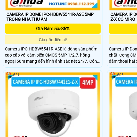
CAMERA IP DOME IPC-HDBW5541R-ASE 5MP
CAMERA IP D
TRONG NHA THU ÂM
Z-X CÓ MIRO
Giá Bán: 5%-35%
Giá gốc: liên hệ
Camera IPC-HDBW5541R-ASE là dòng sản phẩm
Camera IP Do
cao cấp với cảm biến CMOS 5MP 1/2.7, hồng
chất lượng 8MP
ngoại 50m mang đến hình ảnh sắc nét 24/7. Công
đàm thoại hai
nghệ AI tiên tiến phát hiện khuôn mặt, phát hiện
người,phát hiệ
âm thanh thông minh, đếm người và nhiều tính
IVS,quản lý ch
621
605
năng giám sát thông minh khác.
mình,chuẩn bả
mòn.Camera hỗ 
thanh lên tới 