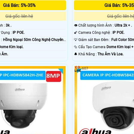
Giá Bán: 5%-35%
Giá Bán: 5%-3
Giá gốc: liên hệ
Giá gốc: liên h
nh :
3k .
👁 Chất lượng hình Ảnh :
Ultra 2k + .
👍 Công Nghệ Sử Dụng :
IP POE.
🌠 Camera Công nghệ :
IP POE.
💥 Nhìn Ban Đêm :
Hồng Ngoại 50m Công Nghệ Chuyên
💡 Giám sát Ban Đêm :
Full Color 50
Dome Kim loại.
🔩 Cấu Tạo Camera
Dome Kim loại +
u Âm.
️🔔 Khả Năng :
Thu Âm Và Loa.
607