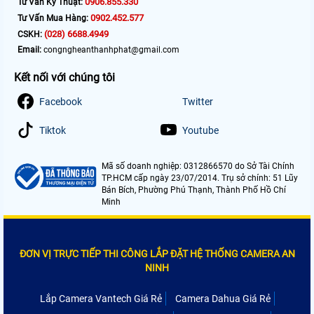
0906.855.330
Tư Vấn Kỹ Thuật:
0902.452.577
Tư Vấn Mua Hàng:
(028) 6688.4949
CSKH:
Email:
congngheanthanhphat@gmail.com
Kết nối với chúng tôi
Facebook
Twitter
Tiktok
Youtube
Mã số doanh nghiệp: 0312866570 do Sở Tài Chính
TP.HCM cấp ngày 23/07/2014. Trụ sở chính: 51 Lũy
Bán Bích, Phường Phú Thạnh, Thành Phố Hồ Chí
Minh
ĐƠN VỊ TRỰC TIẾP THI CÔNG LẮP ĐẶT HỆ THỐNG CAMERA AN
NINH
Lắp Camera Vantech Giá Rẻ
Camera Dahua Giá Rẻ