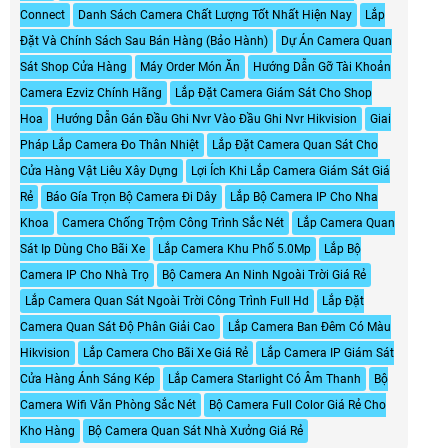
Connect
Danh Sách Camera Chất Lượng Tốt Nhất Hiện Nay
Lắp
Đặt Và Chính Sách Sau Bán Hàng (Bảo Hành)
Dự Án Camera Quan
Sát Shop Cửa Hàng
Máy Order Món Ăn
Hướng Dẫn Gỡ Tài Khoản
Camera Ezviz Chính Hãng
Lắp Đặt Camera Giám Sát Cho Shop
Hoa
Hướng Dẫn Gán Đầu Ghi Nvr Vào Đầu Ghi Nvr Hikvision
Giai
Pháp Lắp Camera Đo Thân Nhiệt
Lắp Đặt Camera Quan Sát Cho
Cửa Hàng Vật Liêu Xây Dựng
Lợi Ích Khi Lắp Camera Giám Sát Giá
Rẻ
Báo Gía Trọn Bộ Camera Đi Dây
Lắp Bộ Camera IP Cho Nha
Khoa
Camera Chống Trộm Công Trình Sắc Nét
Lắp Camera Quan
Sát Ip Dùng Cho Bãi Xe
Lắp Camera Khu Phố 5.0Mp
Lắp Bộ
Camera IP Cho Nhà Trọ
Bộ Camera An Ninh Ngoài Trời Giá Rẻ
Lắp Camera Quan Sát Ngoài Trời Công Trình Full Hd
Lắp Đặt
Camera Quan Sát Độ Phân Giải Cao
Lắp Camera Ban Đêm Có Màu
Hikvision
Lắp Camera Cho Bãi Xe Giá Rẻ
Lắp Camera IP Giám Sát
Cửa Hàng Ánh Sáng Kép
Lắp Camera Starlight Có Âm Thanh
Bộ
Camera Wifi Văn Phòng Sắc Nét
Bộ Camera Full Color Giá Rẻ Cho
Kho Hàng
Bộ Camera Quan Sát Nhà Xưởng Giá Rẻ