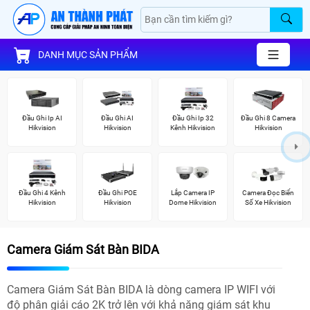
DANH MỤC SẢN PHẨM
Đầu Ghi Ip AI
Đầu Ghi AI
Đầu Ghi Ip 32
Đầu Ghi 8 Camera
Hikvision
Hikvision
Kênh Hikvision
Hikvision
Đầu Ghi 4 Kênh
Đầu Ghi POE
Lắp Camera IP
Camera Đọc Biển
Hikvision
Hikvision
Dome Hikvision
Số Xe Hikvision
Camera Giám Sát Bàn BIDA
Camera Giám Sát Bàn BIDA là dòng camera IP WIFI với
độ phân giải cáo 2K trở lên với khả năng giám sát khu