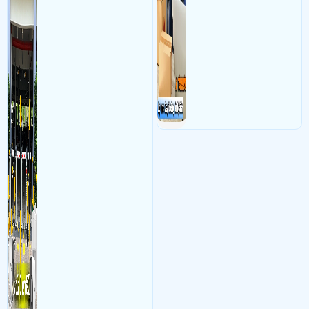
kết hợp với phần mềm quản
các shop kinh doanh online
lý để ghi nhận lượt xe ra vào
đều nên sử dụng để có thể
chụp hình thông tin xe và
bảo vệ quyền lợi shop tránh
biển số lưu trực tiếp về máy
được các tình trạng bị đánh
tinh trạm để nhân viên tiện
mất cắp hàng hóa
đối soát, tính tiền xe xe ra
khỏi bãi