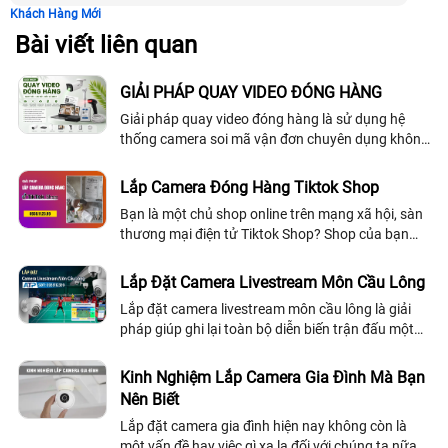
Khách Hàng Mới
Bài viết liên quan
GIẢI PHÁP QUAY VIDEO ĐÓNG HÀNG
Giải pháp quay video đóng hàng là sử dụng hệ
thống camera soi mã vận đơn chuyên dụng không
chỉ để soi mã vận đơn mà còn quay toàn cảnh
đóng hàng Kết hợp với phần mềm quản lý đơn
Lắp Camera Đóng Hàng Tiktok Shop
hàng được AN THÀNH PHÁT phát triển giúp tra
Bạn là một chủ shop online trên mạng xã hội, sàn
cứu và tải video theo từng đơn hành nhanh chống
thương mại điện tử Tiktok Shop? Shop của bạn
và chính sát
đang đối mặt với hàng ngàn lượt khiếu nại từ
khách hàng mà không thể có bằng chứng để...
Lắp Đặt Camera Livestream Môn Cầu Lông
Lắp đặt camera livestream môn cầu lông là giải
pháp giúp ghi lại toàn bộ diễn biến trận đấu một
cách rõ ràng và chân thực
Kinh Nghiệm Lắp Camera Gia Đình Mà Bạn
Nên Biết
Lắp đặt camera gia đình hiện nay không còn là
một vấn đề hay việc gì xa lạ đối với chúng ta nữa.