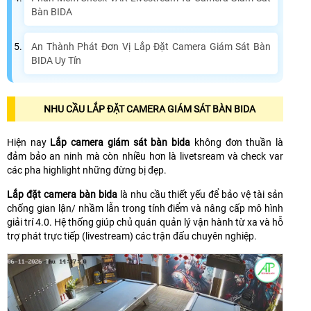
Bàn BIDA
An Thành Phát Đơn Vị Lắp Đặt Camera Giám Sát Bàn
BIDA Uy Tín
NHU CẦU LẮP ĐẶT CAMERA GIÁM SÁT BÀN BIDA
Hiện nay
Lắp camera giám sát bàn bida
không đơn thuần là
đảm bảo an ninh mà còn nhiều hơn là livetsream và check var
các pha highlight những đừng bị đẹp.
Lắp đặt camera bàn bida
là nhu cầu thiết yếu để bảo vệ tài sản
chống gian lận/ nhầm lẫn trong tính điểm và nâng cấp mô hình
giải trí 4.0. Hệ thống giúp chủ quán quản lý vận hành từ xa và hỗ
trợ phát trực tiếp (livestream) các trận đấu chuyên nghiệp.