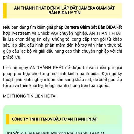
AN THÀNH PHÁT ĐƠN VỊ LẮP ĐẶT CAMERA GIÁM SÁT
BÀN BIDA UY TÍN
Nếu bạn đang tìm kiếm giải pháp
Camera Giám Sát Bàn BIDA
kết
hợp livestream và Check VAR chuyên nghiệp, AN THÀNH PHÁT
là lựa chọn đáng tin cậy. Chúng tôi cung cấp trọn gói từ khảo
sát, lắp đặt, cấu hình phần mềm đến hỗ trợ vận hành thực tế,
giúp câu lạc bộ và giải đấu nâng cao tính chuyên nghiệp với chi
phí tối ưu.
Liên hệ ngay AN THÀNH PHÁT để được tư vấn miễn phí giải
pháp phù hợp cho từng mô hình kinh doanh bida. Đội ngũ kỹ
thuật giàu kinh nghiệm luôn sẵn sàng khảo sát, đề xuất góc lắp
tối ưu và triển khai hệ thống nhanh chóng trên toàn quốc.
MỌI THÔNG TIN LIÊN HỆ TẠI:
CÔNG TY TNHH TM-DV ĐẦU TƯ AN THÀNH PHÁT
Trụ Sở:
51 Lũy Bán Bích, Phường Phú Thạnh, TP.HCM