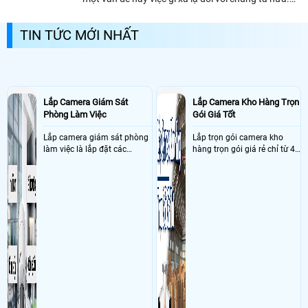
Hầu hết mọi nhà đều trang bị cho mình ít nhất một
chiếc camera quan sát gia đình...
TIN TỨC MỚI NHẤT
Lắp Camera Giám Sát
Lắp Camera Kho Hàng Trọn
Phòng Làm Việc
Gói Giá Tốt
Lắp camera giám sát phòng
Lắp trọn gói camera kho
làm việc là lắp đặt các
hàng trọn gói giá rẻ chỉ từ 4
camera ghi hình ảnh sắc nét
triệu đồng sở hữu ngày trọn
và âm thanh trong phòng
bộ gồm 4 camera, 1 đầu ghi
làm việc với mục đích giám
hình, ổ cứng, switch mang
sát quá trình làm việc của
đến giải pháp giám sát kho
nhân viên, bảo vệ tài sản,
hàng 24/7 ổn định với độ
theo dõi an ninh trong thời
sắc nét cao
gian thực qua điện thoại
hoặc máy tính từ xa