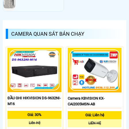
CAMERA QUAN SÁT BÁN CHẠY
ĐẦU GHI HIKVISION DS-9632NI-
Camera KBVISION KX-
M16
CAi2005MSN-AB
Giá: 30%
Giá: Liên hệ
Liên Hệ
LIÊN HỆ