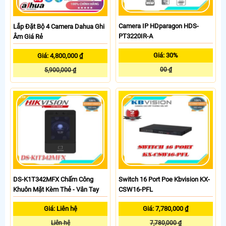
Camera IP HDparagon HDS-
Lắp Đặt Bộ 4 Camera Dahua Ghi
PT3220IR-A
Âm Giá Rẻ
Giá: 30%
Giá: 4,800,000 ₫
00 ₫
5,900,000 ₫
DS-K1T342MFX Chấm Công
Switch 16 Port Poe Kbvision KX-
Khuôn Mặt Kèm Thẻ - Vân Tay
CSW16-PFL
Giá: Liên hệ
Giá: 7,780,000 ₫
Liên hệ
7,780,000 ₫