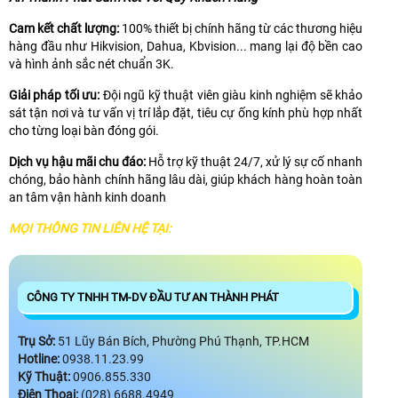
Cam kết chất lượng:
100% thiết bị chính hãng từ các thương hiệu
hàng đầu như Hikvision, Dahua, Kbvision... mang lại độ bền cao
và hình ảnh sắc nét chuẩn 3K.
Giải pháp tối ưu:
Đội ngũ kỹ thuật viên giàu kinh nghiệm sẽ khảo
sát tận nơi và tư vấn vị trí lắp đặt, tiêu cự ống kính phù hợp nhất
cho từng loại bàn đóng gói.
Dịch vụ hậu mãi chu đáo:
Hỗ trợ kỹ thuật 24/7, xử lý sự cố nhanh
chóng, bảo hành chính hãng lâu dài, giúp khách hàng hoàn toàn
an tâm vận hành kinh doanh
MỌI THÔNG TIN LIÊN HỆ TẠI:
CÔNG TY TNHH TM-DV ĐẦU TƯ AN THÀNH PHÁT
Trụ Sở:
51 Lũy Bán Bích, Phường Phú Thạnh, TP.HCM
Hotline:
0938.11.23.99
Kỹ Thuật:
0906.855.330
Điện Thoại:
(028) 6688.4949