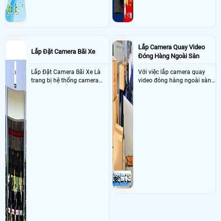
Lắp Camera Quay Video
Lắp Đặt Camera Bãi Xe
Đóng Hàng Ngoài Sàn
Lắp Đặt Camera Bãi Xe Là
Với việc lắp camera quay
trang bị hệ thống camera
video đóng hàng ngoài sàn
nhận diện biển số tại khu
thì đây là một giải pháp
vực cổng của các bãi giữ xe
camera cực kì cần thiết cho
kết hợp với phần mềm quản
các shop kinh doanh online
lý để ghi nhận lượt xe ra vào
đều nên sử dụng để có thể
chụp hình thông tin xe và
bảo vệ quyền lợi shop tránh
biển số lưu trực tiếp về máy
được các tình trạng bị đánh
tinh trạm để nhân viên tiện
mất cắp hàng hóa
đối soát, tính tiền xe xe ra
khỏi bãi