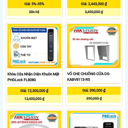
Giá: 5%-35%
Giá: 2,443,000 ₫
liên hệ
3,490,000 ₫
VỎ CHE CHUÔNG CỬA DS-
Khòa Cửa Nhận Diện Khuôn Mặt
KABV8113-RS
PHGLock FL8080
Giá: 390,000 ₫
Giá: 12,300,000 ₫
390,000 ₫
12,400,000 ₫