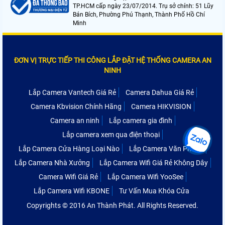
TP.HCM cấp ngày 23/07/2014. Trụ sở chính: 51 Lũy
Bán Bích, Phường Phú Thạnh, Thành Phố Hồ Chí
Minh
ĐƠN VỊ TRỰC TIẾP THI CÔNG LẮP ĐẶT HỆ THỐNG CAMERA AN
NINH
Lắp Camera Vantech Giá Rẻ
Camera Dahua Giá Rẻ
Camera Kbvision Chính Hãng
Camera HIKVISION
Camera an ninh
Lắp camera gia đình
Lắp camera xem qua điện thoại
Lắp Camera Cửa Hàng Loại Nào
Lắp Camera Văn Phòng
Lắp Camera Nhà Xưởng
Lắp Camera Wifi Giá Rẻ Không Dây
Camera Wifi Giá Rẻ
Lắp Camera Wifi YooSee
Lắp Camera Wifi KBONE
Tư Vấn Mua Khóa Cửa
Copyrights © 2016 An Thành Phát. All Rights Reserved.