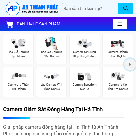
DANH MỤC SẢN PHẨM
Báo Giá Camera
Báo Gia Camera
Camera Sử Dụng
Camera Dahua
Ip Dahua
Wifi Dahua
Chip Sony Dahua
Phân Biệt Xe
Camera Ip Thân
Lắp Camera Wifi
Camera Speedom
Camera Ip Có
Trụ Dahua
Thân Dahua
Dahua
Thu Ậm Dahua
Camera Giám Sát Đóng Hàng Tại Hà Tĩnh
Giải pháp camera đóng hàng tại Hà Tĩnh từ An Thành
Phát tích hợp sâu vào phần mềm quản lý đơn hàng