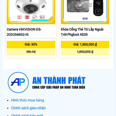
Camera HIKVISION DS-
Khóa Cổng Thẻ Từ Lắp Ngoài
2CD2546G2-IS
Trời Phglock KE35
Giá: 30%
Giá: 1,800,000 ₫
liên hệ
1,800,000 ₫
Hình thức mua hàng
Chính sách giao nhận
Chính sách bảo mật