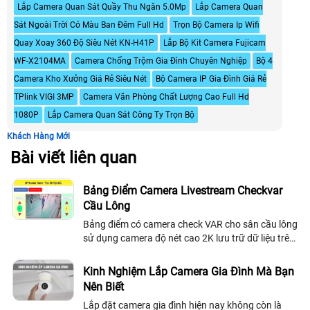
Lắp Camera Quan Sát Quầy Thu Ngân 5.0Mp
Lắp Camera Quan
Sát Ngoài Trời Có Màu Ban Đêm Full Hd
Trọn Bộ Camera Ip Wifi
Quay Xoay 360 Độ Siêu Nét KN-H41P
Lắp Bộ Kit Camera Fujicam
WF-X2104MA
Camera Chống Trộm Gia Đình Chuyên Nghiệp
Bộ 4
Camera Kho Xưởng Giá Rẻ Siêu Nét
Bộ Camera IP Gia Đình Giá Rẻ
TPlink VIGI 3MP
Camera Văn Phòng Chất Lượng Cao Full Hd
1080P
Lắp Camera Quan Sát Công Ty Trọn Bộ
Khách Hàng Mới
Bài viết liên quan
Bảng Điểm Camera Livestream Checkvar
Cầu Lông
Bảng điểm có camera check VAR cho sân cầu lông
sử dụng camera độ nét cao 2K lưu trữ dữ liệu trên
đầu ghi chuyên nghiệp giúp xem lại highlight rõ
ràng và chính xác
Kinh Nghiệm Lắp Camera Gia Đình Mà Bạn
Nên Biết
Lắp đặt camera gia đình hiện nay không còn là