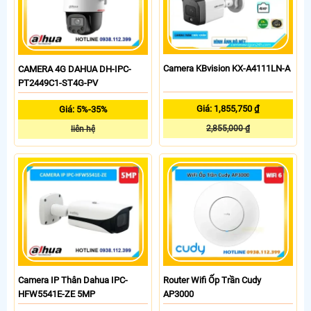
Camera KBvision KX-A4111LN-A
CAMERA 4G DAHUA DH-IPC-
PT2449C1-ST4G-PV
Giá: 1,855,750 ₫
Giá: 5%-35%
2,855,000 ₫
liên hệ
Camera IP Thân Dahua IPC-
Router Wifi Ốp Trần Cudy
HFW5541E-ZE 5MP
AP3000