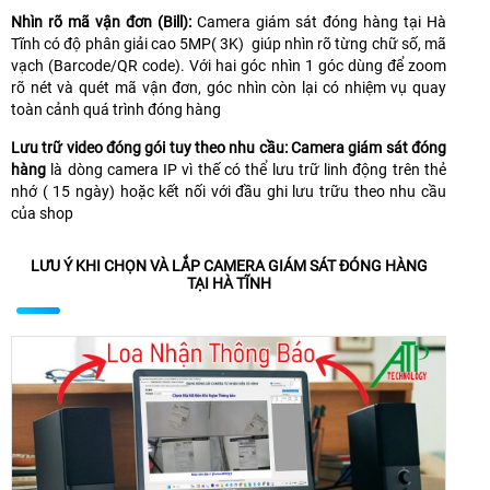
Nhìn rõ mã vận đơn (Bill):
Camera giám sát đóng hàng tại Hà
Tĩnh có độ phân giải cao 5MP( 3K) giúp nhìn rõ từng chữ số, mã
vạch (Barcode/QR code). Với hai góc nhìn 1 góc dùng để zoom
rõ nét và quét mã vận đơn, góc nhìn còn lại có nhiệm vụ quay
toàn cảnh quá trình đóng hàng
Lưu trữ video đóng gói tuy theo nhu cầu: Camera giám sát đóng
hàng
là dòng camera IP vì thế có thể lưu trữ linh động trên thẻ
nhớ ( 15 ngày) hoặc kết nối với đầu ghi lưu trữu theo nhu cầu
của shop
LƯU Ý KHI CHỌN VÀ LẮP CAMERA GIÁM SÁT ĐÓNG HÀNG
TẠI HÀ TĨNH