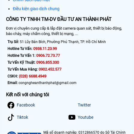
Điều kiện giao dịch chung
CÔNG TY TNHH TM-DV ĐẦU TƯ AN THÀNH PHÁT
Đơn vị chuyên cung cấp & lắp đặt camera quan sát, thiết bị báo động,
báo cháy, máy chấm công, thiết bị mạng, ...
Trụ Sở:
51 Lũy Bán Bích, Phường Phú Thạnh, TP. Hồ Chí Minh
0938.11.23.99
Hotline Tư Vấn:
0906.72.73.77
Hotline Tư Vấn 1:
0906.855.330
Tư Vấn Kỹ Thuật:
0902.452.577
Tư Vấn Mua Hàng:
(028) 6688.4949
CSKH:
Email:
congngheanthanhphat@gmail.com
Kết nối với chúng tôi
Facebook
Twitter
Tiktok
Youtube
Mã số doanh nghiệp: 0312866570 do Sở Tài Chính