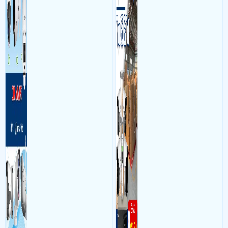
và âm thanh trong phòng
bộ gồm 4 camera, 1 đầu ghi
làm việc với mục đích giám
hình, ổ cứng, switch mang
sát quá trình làm việc của
đến giải pháp giám sát kho
nhân viên, bảo vệ tài sản,
hàng 24/7 ổn định với độ
theo dõi an ninh trong thời
sắc nét cao
gian thực qua điện thoại
hoặc máy tính từ xa