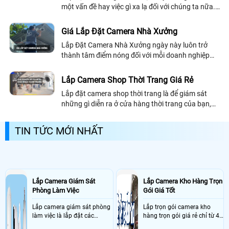
một vấn đề hay việc gì xa lạ đối với chúng ta nữa.
Hầu hết mọi nhà đều trang bị cho mình ít nhất một
chiếc camera quan sát gia đình...
Giá Lắp Đặt Camera Nhà Xưởng
Lắp Đặt Camera Nhà Xưởng ngày này luôn trở
thành tâm điểm nóng đối với mỗi doanh nghiệp
hiện nay, bởi sự hiệu quả mà chúng đã đem lại cho
nhà xưởng là vô cùng lớn giúp bạn quản lý...
Lắp Camera Shop Thời Trang Giá Rẻ
Lắp đặt camera shop thời trang là để giám sát
những gì diễn ra ở cửa hàng thời trang của bạn,
đảm bảo tài sản và giám sát những hoạt động mà
bạn không thể xem, đó là những tiện lợi tối ưu nhất
TIN TỨC MỚI NHẤT
của camera quan sát
Lắp Camera Giám Sát
Lắp Camera Kho Hàng Trọn
Phòng Làm Việc
Gói Giá Tốt
Lắp camera giám sát phòng
Lắp trọn gói camera kho
làm việc là lắp đặt các
hàng trọn gói giá rẻ chỉ từ 4
camera ghi hình ảnh sắc nét
triệu đồng sở hữu ngày trọn