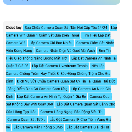
Cloud key:
Sửa Chữa Camera Quan Sát Tận Nơi Cấp Tốc 24/24
Lắp
Camera Wifi Quận 1 Giám Sát Qua Điện Thoại
Tim Hieu Lap Dat
Camera Wifi
Lắp Camera Giá Bao Nhiêu
Camera Giám Sát Nhân
Viên Đóng Hàng
Camera Nhận Diện Và Quét Mã Vạch
Đèn Tín
Hiệu Giao Thông Năng Lượng Mặt Trời
Lắp Đặt Camera An Ninh Tại
Quận 7 Giá Rẻ
Lắp Đặt Camera Livestream Tennis
Nên Lắp
Camera Chống Trôm Hay Thiết Bị Báo Động Chống Trộm Cho Gia
Đình
Dich Vụ Sửa Chữa Camera Quan Sát Uy Tín Tại Quận Thủ Đức
Bảng Điểm Bida Có Camera Cảm Ứng
Lắp Camera An Ninh Gia
Đình
Lắp Đặt Camera An Ninh Tại Quận 1 Giá Rẻ
Camera Quan
Sát Không Dây Wifi Xoay 360
Lắp Đặt Camera Quan Sát Dành Cho
Cửa Hàng Tạp Hóa
Camera Hồng Ngoại Báo Động Siêu Thị
Camera Quan Sát Từ Xa
Lắp Đặt Camera IP Cho Tiệm Vàng Giá
Rẻ
Lắp Camera Văn Phòng 5.0Mp
Lắp Đặt Camera Giá Rẻ Hd