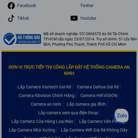
Facebook
Twitter
Tiktok
Youtube
Mã số doanh nghiệp: 0312866570 do Sở Tài Chính
TP.HCM cấp ngày 23/07/2014. Trụ sở chính: 51 Lũy Bán
Bích, Phường Phú Thạnh, Thành Phố Hồ Chí Minh
ĐƠN VỊ TRỰC TIẾP THI CÔNG LẮP ĐẶT HỆ THỐNG CAMERA AN
NINH
Lắp Camera Vantech Giá Rẻ
Camera Dahua Giá Rẻ
Camera Kbvision Chính Hãng
Camera HIKVISION
Camera an ninh
Lắp camera gia đình
Lắp camera xem qua điện thoại
Lắp Camera Cửa Hàng Loại Nào
Lắp Camera Văn Phòng
Lắp Camera Nhà Xưởng
Lắp Camera Wifi Giá Rẻ Không Dây