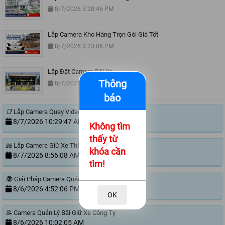
8/7/2026 5:28:46 PM
Lắp Camera Kho Hàng Trọn Gói Giá Tốt
8/7/2026 3:23:06 PM
Lắp Đặt Camera Bãi Xe
Thông
8/7/2026 11:00:51 AM
báo
📑
Lắp Camera Quay Video Đóng Hàng Ngoài Sàn
8/7/2026 10:29:47 AM
Không tìm
thấy từ
📖
Lắp Camera Giữ Xe Thông Minh
khóa cần
8/7/2026 8:56:08 AM
tìm!
📚
Giải Pháp Camera Quản Lý Bãi Xe Trường Học
8/6/2026 4:52:06 PM
OK
📝
Camera Quản Lý Bãi Giữ Xe Công Ty
8/6/2026 10:02:05 AM