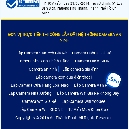
TP.HCM cấp ngày 23/07/2014. Trụ sở chính: 51 Lũy
Bán Bích, Phường Phú Thạnh, Thành Phố Hồ Chí
Minh
ĐƠN VỊ TRỰC TIẾP THI CÔNG LẮP ĐẶT HỆ THỐNG CAMERA AN
NINH
Lắp Camera Vantech Giá Rẻ
Camera Dahua Giá Rẻ
Camera Kbvision Chính Hãng
Camera HIKVISION
Camera an ninh
Lắp camera gia đình
Lắp camera xem qua điện thoại
Lắp Camera Cửa Hàng Loại Nào
Lắp Camera Văn Phòng
Lắp Camera Nhà Xưởng
Lắp Camera Wifi Giá Rẻ Không Dây
Camera Wifi Giá Rẻ
Lắp Camera Wifi YooSee
Lắp Camera Wifi KBONE
Tư Vấn Mua Khóa Cửa
Copyrights © 2016 An Thành Phát. All Rights Reserved.