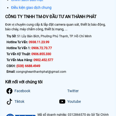
Điều kiện giao dịch chung
CÔNG TY TNHH TM-DV ĐẦU TƯ AN THÀNH PHÁT
Đơn vị chuyên cung cấp & lắp đặt camera quan sát, thiết bị báo động,
báo cháy, máy chấm công, thiết bị mạng, ...
Trụ Sở:
51 Lũy Bán Bích, Phường Phú Thạnh, TP. Hồ Chí Minh
0938.11.23.99
Hotline Tư Vấn:
0906.72.73.77
Hotline Tư Vấn 1:
0906.855.330
Tư Vấn Kỹ Thuật:
0902.452.577
Tư Vấn Mua Hàng:
(028) 6688.4949
CSKH:
Email:
congngheanthanhphat@gmail.com
Kết nối với chúng tôi
Facebook
Twitter
Tiktok
Youtube
Mã số doanh nghiệp: 0312866570 do Sở Tài Chính