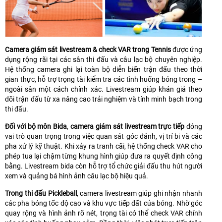
Camera giám sát livestream & check VAR trong Tennis
được ứng
dụng rộng rãi tại các sân thi đấu và câu lạc bộ chuyên nghiệp.
Hệ thống camera ghi lại toàn bộ diễn biến trận đấu theo thời
gian thực, hỗ trợ trọng tài kiểm tra các tình huống bóng trong –
ngoài sân một cách chính xác. Livestream giúp khán giả theo
dõi trận đấu từ xa nâng cao trải nghiệm và tính minh bạch trong
thi đấu.
Đối với bộ môn Bida
,
camera giám sát livestream trực tiếp
đóng
vai trò quan trọng trong việc quan sát góc đánh, vị trí bi và các
pha xử lý kỹ thuật. Khi xảy ra tranh cãi, hệ thống check VAR cho
phép tua lại chậm từng khung hình giúp đưa ra quyết định công
bằng. Livestream bida còn hỗ trợ tổ chức giải đấu thu hút người
xem và quảng bá hình ảnh câu lạc bộ hiệu quả.
Trong thi đấu Pickleball
, camera livestream giúp ghi nhận nhanh
các pha bóng tốc độ cao và khu vực tiếp đất của bóng. Nhờ góc
quay rộng và hình ảnh rõ nét, trọng tài có thể check VAR chính