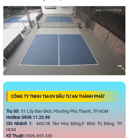
CÔNG TY TNHH TM-DV ĐẦU TƯ AN THÀNH PHÁT
Trụ Sở:
51 Lũy Bán Bích, Phường Phú Thạnh, TP.HCM
Hotline: 0938.11.23.99
Chi Nhánh 1:
445/38 Tân Hòa Đông,P. Bình Trị Đông, TP.
HCM
Kỹ Thuật:
0906.855.330