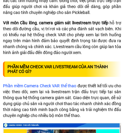
xác các tình huống nhạy cảm. Đồng thời, việc phát trực tiếp trận
đấu giúp người chơi và khán giả theo dõi dễ dàng, góp phần
nâng cao tính chuyên nghiệp cho sân Pickleball.
Với môn Cầu lông
,
camera giám sát livestream trực tiếp
hỗ trợ
theo dõi đường cầu, vị trí rơi và các pha đánh sát vạch biên. Khi
có khiếu nại hệ thống check VAR cho phép xem lại tình huống
ngay trên màn hình đảm bảo quyết định trọng tài được đưa ra
nhanh chóng và chính xác. Livestream cầu lông còn giúp lan tỏa
hình ảnh giải đấu đến đông đảo người xem.
PHẦN MỀM CHECK VAR LIVESTREAM CỦA AN THÀNH
PHÁT CÓ GÌ?
Phần mềm Camera Check VAR thể thao
được thiết kế tối ưu cho
việc theo dõi, xem lại và livestream trận đấu trực tiếp tại sân
thông qua hệ thống camera giám sát. Giao diện trực quan, dễ sử
dụng giúp chủ sân và người chơi thao tác nhanh chính xác đồng
thời nâng cao tính minh bạch công bằng và trải nghiệm thi đấu
chuyên nghiệp cho nhiều bộ môn thể thao.