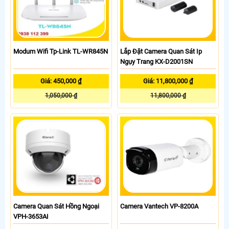
Modum Wifi Tp-Link TL-WR845N
Lắp Đặt Camera Quan Sát Ip
Ngụy Trang KX-D2001SN
Giá: 450,000 ₫
Giá: 11,800,000 ₫
1,050,000 ₫
11,800,000 ₫
Camera Quan Sát Hồng Ngoại
Camera Vantech VP-8200A
VPH-3653AI