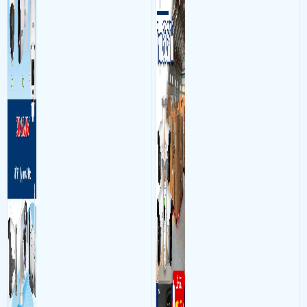
và âm thanh trong phòng
bộ gồm 4 camera, 1 đầu ghi
làm việc với mục đích giám
hình, ổ cứng, switch mang
sát quá trình làm việc của
đến giải pháp giám sát kho
nhân viên, bảo vệ tài sản,
hàng 24/7 ổn định với độ
theo dõi an ninh trong thời
sắc nét cao
gian thực qua điện thoại
hoặc máy tính từ xa