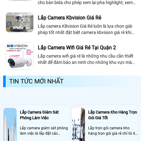
cho bàn bida cho phép xem lại pha highlight, xem
trực tiếp và ghi điểm từng người chơi trên điện
thoại hoặc ngay trên bảng điểm
Lắp Camera Kbvision Giá Rẻ
Lắp camera KBvision Giá Rẻ luôn là lựa chọn giải
pháp tốt nhất đặt biệt camera kbvision giá rẻ khi
lắp đủ trọn bộ bao gồm đầu ghi hình và ổ cứng 4
camera chỉ từ 4. 300
Lắp Camera Wifi Giá Rẻ Tại Quận 2
Lắp camera wifi giá rẻ là những nhu cầu cần thiết
nhất để đảm bảo an ninh cho những khu vực mà
khách hàng sinh sống hay làm việc như là hộ gia
đình, cửa hàng, shop, văn phòng, công ty,. .
TIN TỨC MỚI NHẤT
Lắp Camera Giám Sát
Lắp Camera Kho Hàng Trọn
Phòng Làm Việc
Gói Giá Tốt
Lắp camera giám sát phòng
Lắp trọn gói camera kho
làm việc là lắp đặt các
hàng trọn gói giá rẻ chỉ từ 4
camera ghi hình ảnh sắc nét
triệu đồng sở hữu ngày trọn