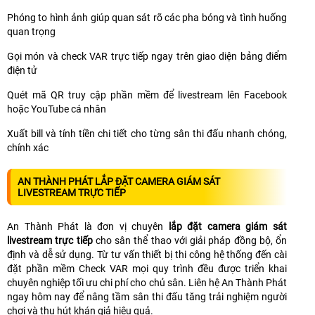
Phóng to hình ảnh giúp quan sát rõ các pha bóng và tình huống
quan trọng
Gọi món và check VAR trực tiếp ngay trên giao diện bảng điểm
điện tử
Quét mã QR truy cập phần mềm để livestream lên Facebook
hoặc YouTube cá nhân
Xuất bill và tính tiền chi tiết cho từng sân thi đấu nhanh chóng,
chính xác
AN THÀNH PHÁT LẮP ĐẶT CAMERA GIÁM SÁT
LIVESTREAM TRỰC TIẾP
An Thành Phát là đơn vị chuyên
lắp đặt camera giám sát
livestream trực tiếp
cho sân thể thao với giải pháp đồng bộ, ổn
định và dễ sử dụng. Từ tư vấn thiết bị thi công hệ thống đến cài
đặt phần mềm Check VAR mọi quy trình đều được triển khai
chuyên nghiệp tối ưu chi phí cho chủ sân. Liên hệ An Thành Phát
ngay hôm nay để nâng tầm sân thi đấu tăng trải nghiệm người
chơi và thu hút khán giả hiệu quả.