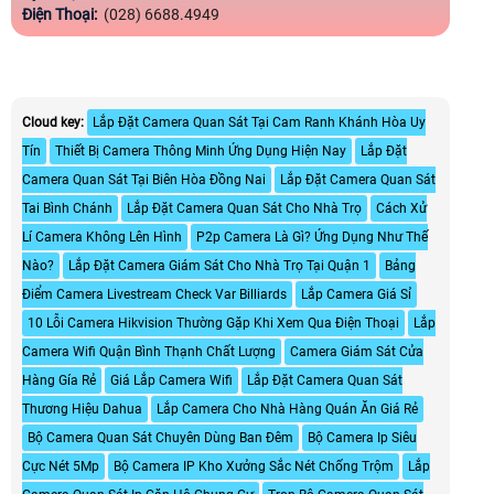
Điện Thoại:
(028) 6688.4949
Cloud key:
Lắp Đặt Camera Quan Sát Tại Cam Ranh Khánh Hòa Uy
Tín
Thiết Bị Camera Thông Minh Ứng Dụng Hiện Nay
Lắp Đặt
Camera Quan Sát Tại Biên Hòa Đồng Nai
Lắp Đặt Camera Quan Sát
Tai Bình Chánh
Lắp Đặt Camera Quan Sát Cho Nhà Trọ
Cách Xử
Lí Camera Không Lên Hình
P2p Camera Là Gì? Ứng Dụng Như Thế
Nào?
Lắp Đặt Camera Giám Sát Cho Nhà Trọ Tại Quận 1
Bảng
Điểm Camera Livestream Check Var Billiards
Lắp Camera Giá Sỉ
10 Lỗi Camera Hikvision Thường Gặp Khi Xem Qua Điện Thoại
Lắp
Camera Wifi Quận Bình Thạnh Chất Lượng
Camera Giám Sát Cửa
Hàng Gía Rẻ
Giá Lắp Camera Wifi
Lắp Đặt Camera Quan Sát
Thương Hiệu Dahua
Lắp Camera Cho Nhà Hàng Quán Ăn Giá Rẻ
Bộ Camera Quan Sát Chuyên Dùng Ban Đêm
Bộ Camera Ip Siêu
Cực Nét 5Mp
Bộ Camera IP Kho Xưởng Sắc Nét Chống Trộm
Lắp