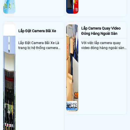
Lắp Camera Quay Video
Lắp Đặt Camera Bãi Xe
Đóng Hàng Ngoài Sàn
Lắp Đặt Camera Bãi Xe Là
Với việc lắp camera quay
trang bị hệ thống camera
video đóng hàng ngoài sàn
nhận diện biển số tại khu
thì đây là một giải pháp
vực cổng của các bãi giữ xe
camera cực kì cần thiết cho
kết hợp với phần mềm quản
các shop kinh doanh online
lý để ghi nhận lượt xe ra vào
đều nên sử dụng để có thể
chụp hình thông tin xe và
bảo vệ quyền lợi shop tránh
biển số lưu trực tiếp về máy
được các tình trạng bị đánh
tinh trạm để nhân viên tiện
mất cắp hàng hóa
đối soát, tính tiền xe xe ra
khỏi bãi