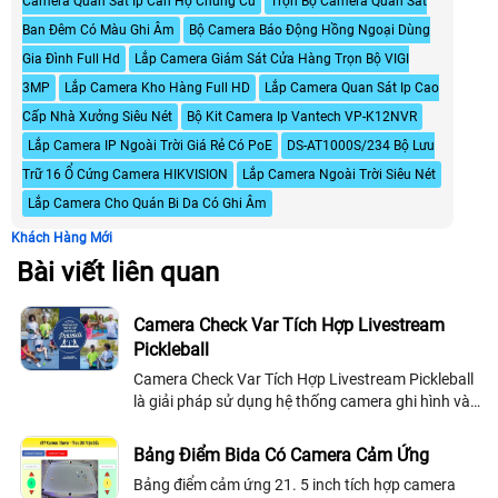
Camera Quan Sát Ip Căn Hộ Chung Cư
Trọn Bộ Camera Quan Sát
Ban Đêm Có Màu Ghi Âm
Bộ Camera Báo Động Hồng Ngoại Dùng
Gia Đình Full Hd
Lắp Camera Giám Sát Cửa Hàng Trọn Bộ VIGI
3MP
Lắp Camera Kho Hàng Full HD
Lắp Camera Quan Sát Ip Cao
Cấp Nhà Xưởng Siêu Nét
Bộ Kit Camera Ip Vantech VP-K12NVR
Lắp Camera IP Ngoài Trời Giá Rẻ Có PoE
DS-AT1000S/234 Bộ Lưu
Trữ 16 Ổ Cứng Camera HIKVISION
Lắp Camera Ngoài Trời Siêu Nét
Lắp Camera Cho Quán Bi Da Có Ghi Âm
Khách Hàng Mới
Bài viết liên quan
Camera Check Var Tích Hợp Livestream
Pickleball
Camera Check Var Tích Hợp Livestream Pickleball
là giải pháp sử dụng hệ thống camera ghi hình và
phát lại tình huống thi đấu giúp kiểm tra bóng
chính xác, tăng tính công bằng, đồng thời nâng
Bảng Điểm Bida Có Camera Cảm Ứng
cao trải nghiệm xem trực tuyến cho các sân và giải
Bảng điểm cảm ứng 21. 5 inch tích hợp camera
đấu pickleball phong trào lẫn chuyên nghiệp