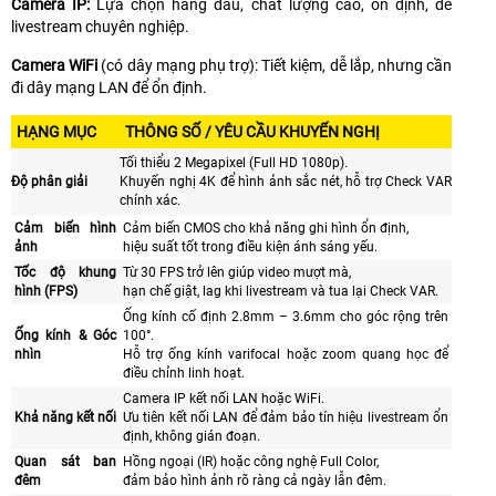
Camera IP:
Lựa chọn hàng đầu, chất lượng cao, ổn định, dễ
livestream chuyên nghiệp.
Camera WiFi
(có dây mạng phụ trợ): Tiết kiệm, dễ lắp, nhưng cần
đi dây mạng LAN để ổn định.
HẠNG MỤC
THÔNG SỐ / YÊU CẦU KHUYẾN NGHỊ
Tối thiểu 2 Megapixel (Full HD 1080p).
Độ phân giải
Khuyến nghị 4K để hình ảnh sắc nét, hỗ trợ Check VAR
chính xác.
Cảm biến hình
Cảm biến CMOS cho khả năng ghi hình ổn định,
ảnh
hiệu suất tốt trong điều kiện ánh sáng yếu.
Tốc độ khung
Từ 30 FPS trở lên giúp video mượt mà,
hình (FPS)
hạn chế giật, lag khi livestream và tua lại Check VAR.
Ống kính cố định 2.8mm – 3.6mm cho góc rộng trên
Ống kính & Góc
100°.
nhìn
Hỗ trợ ống kính varifocal hoặc zoom quang học để
điều chỉnh linh hoạt.
Camera IP kết nối LAN hoặc WiFi.
Khả năng kết nối
Ưu tiên kết nối LAN để đảm bảo tín hiệu livestream ổn
định, không gián đoạn.
Quan sát ban
Hồng ngoại (IR) hoặc công nghệ Full Color,
đêm
đảm bảo hình ảnh rõ ràng cả ngày lẫn đêm.