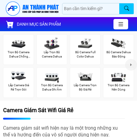
DANH MỤC SẢN PHẨM
Trọn Bộ Camera
Lắp Trọn Bộ
Bộ Camera Full
Bộ Camera Dahua
Dahua Chống
Camera Dahua
Color Dahua
Báo Động
Trộm
Lắp Camera Giá
Trọn Bộ Camera
Lắp Camera Trọn
Trọn Bộ Camera
Rẻ Trọn Gói
Dahua Ghi Âm
Bộ Giá Rẻ
Nên Dùng
Camera Giám Sát Wifi Giá Rẻ
Camera giám sát wifi hiện nay là một trong những xu
thế và hướng đến của vô số người dùng hiện nay.