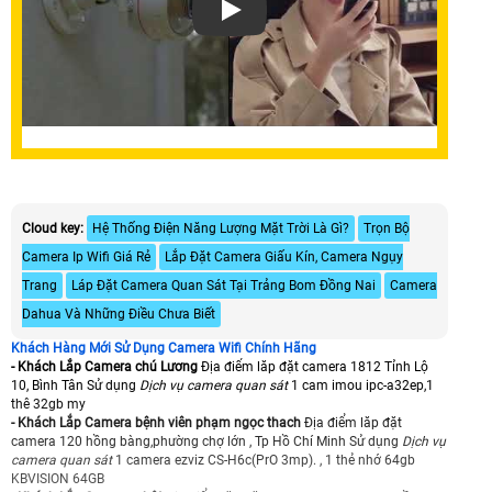
Cloud key:
Hệ Thống Điện Năng Lượng Mặt Trời Là Gì?
Trọn Bộ
Camera Ip Wifi Giá Rẻ
Lắp Đặt Camera Giấu Kín, Camera Ngụy
Trang
Láp Đặt Camera Quan Sát Tại Trảng Bom Đồng Nai
Camera
Dahua Và Những Điều Chưa Biết
Khách Hàng Mới Sử Dụng Camera Wifi Chính Hãng
- Khách Lắp Camera chú Lương
Địa điểm lăp đặt camera 1812 Tỉnh Lộ
10, Bình Tân Sử dụng
Dịch vụ camera quan sát
1 cam imou ipc-a32ep,1
thê 32gb my
- Khách Lắp Camera bệnh viên phạm ngọc thach
Địa điểm lăp đặt
camera 120 hồng bàng,phường chợ lớn , Tp Hồ Chí Minh Sử dụng
Dịch vụ
camera quan sát
1 camera ezviz CS-H6c(PrO 3mp). , 1 thẻ nhớ 64gb
KBVISION 64GB