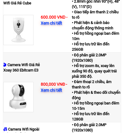
• 2.8mm góc nhìn 93°(H), 48°
Wifi Giá Rẻ Cube
(V), 115°(D)
• Giao tiếp âm thanh 2 chiều
600.000 VND
-
to rõ
• Phát hiện & cảnh báo
Xem chi tiết
chuyển động thông minh
• Hỗ trợ hồng ngoại ban đêm
10m
• Hỗ trợ lưu trữ lên đến
256GB
• Độ phân giải 2.0MP
(1920x1080)
🎬
Camera Wifi Giá Rẻ
• Hỗ trợ zoom 8x, xoay lên
Xoay 360 Ebitcam E3
xuống 90 độ, quay quét trái
phải 350 độ.
• Đàm thoại 2 chiều, âm
800,000 VNĐ
-
thanh to rõ
Xem chi tiết
• Phát hiện & theo dõi chuyển
động
• Hỗ trợ hồng ngoại ban đêm
10-15m
• Hỗ trợ lưu trữ lên đến
128GB
• Độ phân giải 2.0MP
📠
Camera Wifi Ngoài
(1920x1080)