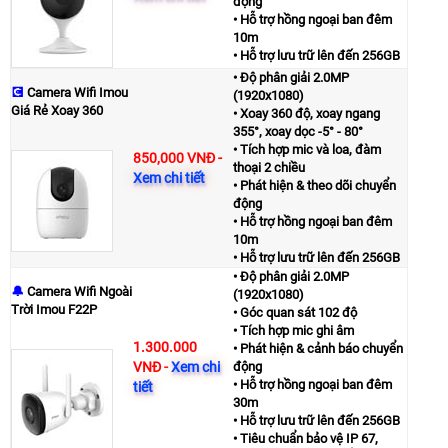
động
• Hỗ trợ hồng ngoại ban đêm
10m
• Hỗ trợ lưu trữ lên đến 256GB
• Độ phân giải 2.0MP
💽
Camera Wifi Imou
(1920x1080)
Giá Rẻ Xoay 360
• Xoay 360 độ, xoay ngang
355°, xoay dọc -5° - 80°
• Tích hợp mic và loa, đàm
850,000 VNĐ
-
thoại 2 chiều
Xem chi tiết
• Phát hiện & theo dõi chuyển
động
• Hỗ trợ hồng ngoại ban đêm
10m
• Hỗ trợ lưu trữ lên đến 256GB
• Độ phân giải 2.0MP
🔔
Camera Wifi Ngoài
(1920x1080)
Trời Imou F22P
• Góc quan sát 102 độ
• Tích hợp mic ghi âm
1.300.000
• Phát hiện & cảnh báo chuyển
VNĐ
-
Xem chi
động
• Hỗ trợ hồng ngoại ban đêm
tiết
30m
• Hỗ trợ lưu trữ lên đến 256GB
• Tiêu chuẩn bảo vệ IP 67,