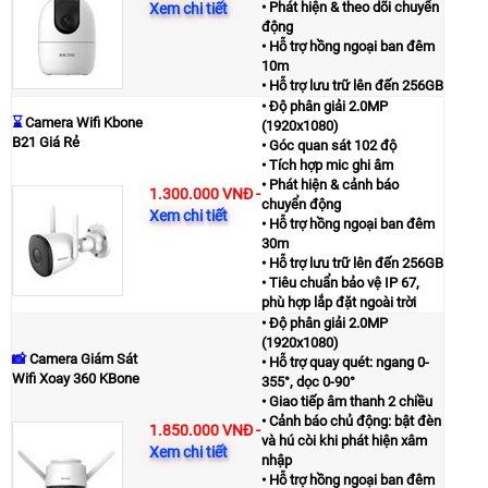
• Phát hiện & theo dõi chuyển
Xem chi tiết
động
• Hỗ trợ hồng ngoại ban đêm
10m
• Hỗ trợ lưu trữ lên đến 256GB
• Độ phân giải 2.0MP
⌛
Camera Wifi Kbone
(1920x1080)
B21 Giá Rẻ
• Góc quan sát 102 độ
• Tích hợp mic ghi âm
• Phát hiện & cảnh báo
1.300.000 VNĐ
-
chuyển động
Xem chi tiết
• Hỗ trợ hồng ngoại ban đêm
30m
• Hỗ trợ lưu trữ lên đến 256GB
• Tiêu chuẩn bảo vệ IP 67,
phù hợp lắp đặt ngoài trời
• Độ phân giải 2.0MP
(1920x1080)
📸
Camera Giám Sát
• Hỗ trợ quay quét: ngang 0-
Wifi Xoay 360 KBone
355°, dọc 0-90°
• Giao tiếp âm thanh 2 chiều
• Cảnh báo chủ động: bật đèn
1.850.000 VNĐ
-
và hú còi khi phát hiện xâm
Xem chi tiết
nhập
• Hỗ trợ hồng ngoại ban đêm