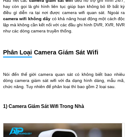
Hầu hết các
camera giám sát wifi
đều hỗ trợ ghi hình 24/7,
hay còn gọi là ghi hình liên tục giúp bạn không bỏ lỡ bất kỳ
điều gì diễn ra tại nơi được camera wifi quan sát. Ngoài ra
camera wifi không dây
có khả năng hoạt động một cách độc
lập mà không cần kết nối với các đầu ghi hình DVR, XVR, NVR
như các dòng camera truyền thống.
Phân Loại
Camera Giám Sát Wifi
Nói đến thế giới camera quan sát có không biết bao nhiêu
dòng camera giám sát wifi với đa dạng hình dáng, mẫu mã,
chức năng. Tuy nhiên để phân loại thì bao gồm 2 loại sau.
1) Camera Giám Sát Wifi Trong Nhà