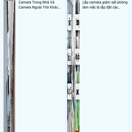
Camera Trong Nhà Và
Lắp camera giám sát phòng
3, xã Tân Xuân, huyện Hóc Môn, TP.HCM, Việt Nam (xưởng may nằm
Camera Ngoài Trời Khác
làm việc là lắp đặt các
trong bãi giữ xe Thành Khuất Sử dụng
Dịch vụ camera quan sát
1 cam
Nhau ở tính năng chống
camera ghi hình ảnh sắc nét
DH-5HD-5F, , cây trần thả trần màu trắng, 1 thẻ nhớ 256GB 4sGen , wifi
nước và chống bụi của
và âm thanh trong phòng
netis W4 1cai , LS1005G 1cai
camera
làm việc với mục đích giám
- Khách Lắp Camera Nguyễn Văn Hiệp
Địa điểm lăp đặt camera
sát quá trình làm việc của
42/12/14 đường số 9, bình hưng hòa, bình tân, Sử dụng
Dịch vụ camera
nhân viên, bảo vệ tài sản,
quan sát
01 CS-H6c-R105-1L3WF, 01 thẻ 32gb mi
theo dõi an ninh trong thời
gian thực qua điện thoại
hoặc máy tính từ xa