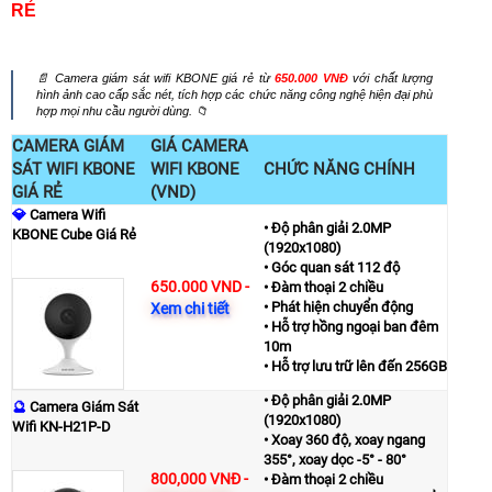
RẺ
📄
Camera giám sát wifi KBONE giá rẻ từ
650.000 VNĐ
với chất lượng
hình ảnh cao cấp sắc nét, tích hợp các chức năng công nghệ hiện đại phù
hợp mọi nhu cầu người dùng.
📁
CAMERA GIÁM
GIÁ CAMERA
SÁT WIFI KBONE
WIFI KBONE
CHỨC NĂNG CHÍNH
GIÁ RẺ
(VND)
💎
Camera Wifi
• Độ phân giải 2.0MP
KBONE Cube Giá Rẻ
(1920x1080)
• Góc quan sát 112 độ
650.000 VND -
• Đàm thoại 2 chiều
• Phát hiện chuyển động
Xem chi tiết
• Hỗ trợ hồng ngoại ban đêm
10m
• Hỗ trợ lưu trữ lên đến 256GB
• Độ phân giải 2.0MP
🔮
Camera Giám Sát
(1920x1080)
Wifi KN-H21P-D
• Xoay 360 độ, xoay ngang
355°, xoay dọc -5° - 80°
800,000 VNĐ
-
• Đàm thoại 2 chiều