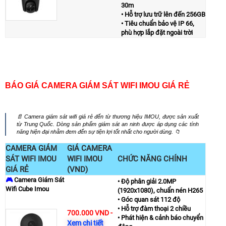
30m
• Hỗ trợ lưu trữ lên đến 256GB
• Tiêu chuẩn bảo vệ IP 66,
phù hợp lắp đặt ngoài trời
BÁO GIÁ CAMERA GIÁM SÁT WIFI IMOU GIÁ RẺ
📄 Camera giám sát wifi giá rẻ đến từ thương hiệu IMOU, được sản xuất
từ Trung Quốc. Dòng sản phẩm giám sát an ninh được áp dụng các tính
năng hiện đại nhằm đem đến sự tiện lợi tốt nhất cho người dùng. 📁
CAMERA GIÁM
GIÁ CAMERA
SÁT WIFI IMOU
WIFI IMOU
CHỨC NĂNG CHÍNH
GIÁ RẺ
(VND)
🎮
Camera Giám Sát
• Độ phân giải 2.0MP
Wifi Cube Imou
(1920x1080), chuẩn nén H265
• Góc quan sát 112 độ
• Hỗ trợ đàm thoại 2 chiều
700.000 VND
-
• Phát hiện & cảnh báo chuyển
Xem chi tiết