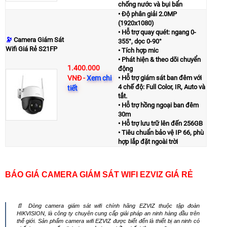
chống nước và bụi bẩn
• Độ phân giải 2.0MP
(1920x1080)
• Hỗ trợ quay quét: ngang 0-
🔭
Camera Giám Sát
355°, dọc 0-90°
Wifi Giá Rẻ S21FP
• Tích hợp mic
• Phát hiện & theo dõi chuyển
1.400.000
động
VNĐ
-
Xem chi
• Hỗ trợ giám sát ban đêm với
4 chế độ: Full Color, IR, Auto và
tiết
tắt.
• Hỗ trợ hồng ngoại ban đêm
30m
• Hỗ trợ lưu trữ lên đến 256GB
• Tiêu chuẩn bảo vệ IP 66, phù
hợp lắp đặt ngoài trời
BÁO GIÁ CAMERA GIÁM SÁT WIFI EZVIZ GIÁ RẺ
📄 Dòng camera giám sát wifi chính hãng EZVIZ thuộc tập đoàn
HIKVISION, là công ty chuyên cung cấp giải pháp an ninh hàng đầu trên
thế giới. Sản phẩm camera wifi EZVIZ được biết đến là thiết bị an ninh có