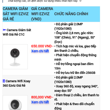
chất lượng cao, ổn định được sử dụng nhiều nhất hiện nay. 📁
CAMERA GIÁM
GIÁ CAMERA
SÁT WIFI EZVIZ
WIFI EZVIZ
CHỨC NĂNG CHÍNH
GIÁ RẺ
(VND)
• Độ phân giải 2.0MP
(1920x1080)
🔦
Camera Giám Sát
• Ống kính 2,8 mm, góc nhìn:
Wifi Giá Rẻ C1C
108° (Chéo), 91° (Ngang), 50°
(Dọc)
650.000 VND
-
• Tích hợp mic và loa, giao tiếp
âm thanh 2 chiều.
Xem chi tiết
• Phát hiện chuyển động thông
minh
• Hỗ trợ hồng ngoại ban đêm
10m
• Hỗ trợ lưu trữ lên đến 256GB
• Độ phân giải 2.0MP
🗄
Camera Wifi Xoay
(1920x1080)
360 Ezviz Giá Rẻ
• Xoay 360 độ, xoay ngang 340°,
xoay dọc 55°
• Đàm thoại 2 chiều, âm thanh to
800,000 VNĐ
-
rõ.
Xem chi tiết
• Phát hiện & theo dõi chuyển
động