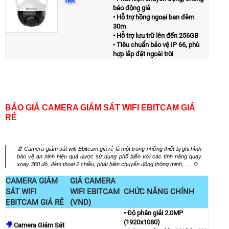
báo động giả
• Hỗ trợ hồng ngoại ban đêm
30m
• Hỗ trợ lưu trữ lên đến 256GB
• Tiêu chuẩn bảo vệ IP 66, phù
hợp lắp đặt ngoài trời
BÁO GIÁ CAMERA GIÁM SÁT WIFI EBITCAM GIÁ
RẺ
📄 Camera giám sát wifi Ebitcam giá rẻ là một trong những thiết bị ghi hình
bảo vệ an ninh hiệu quả được sử dụng phổ biến với các tính năng quay
xoay 360 độ, đàm thoại 2 chiều, phát hiện chuyển động thông minh, ... 📁
CAMERA GIÁM
GIÁ CAMERA
SÁT WIFI
WIFI EBITCAM
CHỨC NĂNG CHÍNH
EBITCAM GIÁ RẺ
(VND)
• Độ phân giải 2.0MP
(1920x1080)
🎥
Camera Giám Sát