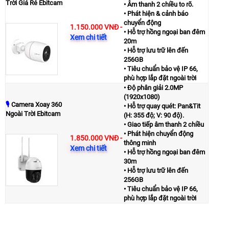
Trời Giá Rẻ Ebitcam
• Âm thanh 2 chiều to rõ.
• Phát hiện & cảnh báo
chuyển động
1.150.000 VNĐ
-
• Hỗ trợ hồng ngoại ban đêm
Xem chi tiết
20m
• Hỗ trợ lưu trữ lên đến
256GB
• Tiêu chuẩn bảo vệ IP 66,
phù hợp lắp đặt ngoài trời
• Độ phân giải 2.0MP
(1920x1080)
🎙
Camera Xoay 360
• Hỗ trợ quay quét: Pan&Tit
Ngoài Trời Ebitcam
(H: 355 độ; V: 90 độ).
• Giao tiếp âm thanh 2 chiều
• Phát hiện chuyển động
1.850.000 VNĐ
-
thông minh
Xem chi tiết
• Hỗ trợ hồng ngoại ban đêm
30m
• Hỗ trợ lưu trữ lên đến
256GB
• Tiêu chuẩn bảo vệ IP 66,
phù hợp lắp đặt ngoài trời