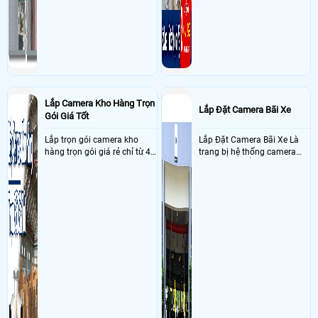
Lắp Camera Kho Hàng Trọn
Lắp Đặt Camera Bãi Xe
Gói Giá Tốt
Lắp trọn gói camera kho
Lắp Đặt Camera Bãi Xe Là
hàng trọn gói giá rẻ chỉ từ 4
trang bị hệ thống camera
triệu đồng sở hữu ngày trọn
nhận diện biển số tại khu
bộ gồm 4 camera, 1 đầu ghi
vực cổng của các bãi giữ xe
hình, ổ cứng, switch mang
kết hợp với phần mềm quản
đến giải pháp giám sát kho
lý để ghi nhận lượt xe ra vào
hàng 24/7 ổn định với độ
chụp hình thông tin xe và
sắc nét cao
biển số lưu trực tiếp về máy
tinh trạm để nhân viên tiện
đối soát, tính tiền xe xe ra
khỏi bãi