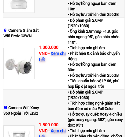
• Hỗ trợ hồng ngoại ban đêm
10m
• Hỗ trợ lưu trữ lên đến 256GB
• Độ phân giải 2.0MP
(1920x1080)
🏮
Camera Giám Sát
• Ống kính 2.8mm@ F1.8, góc
Wifi Ezviz C3WN
nhìn ngang 95°, góc nhìn chéo
110°.
1.300.000
• Tích hợp mic ghi âm
VNĐ
-
Xem chi
• Phát hiện & cảnh báo chuyển
động
tiết
• Hỗ trợ hồng ngoại ban đêm
30m
• Hỗ trợ lưu trữ lên đến 256GB
• Tiêu chuẩn bảo vệ IP 66, phù
hợp lắp đặt ngoài trời
• Độ phân giải 2.0MP
(1920x1080)
• Tích hợp công nghệ giám sát
💾
Camera Wifi Xoay
ban đêm có màu Full Color
360 Ngoài Trời Ezviz
• Hỗ trợ quay quét: Xoay 4 chiều
(góc xoay ngang: 352°, góc xoay
1.800.000
dọc: 95°)
VNĐ
-
Xem chi
• Tích hợp mic ghi âm
• Phát hiện chuyển động, chống
tiết