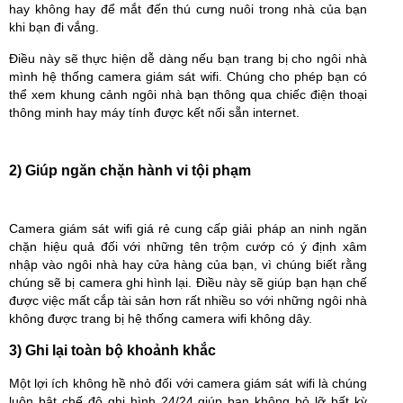
hay không hay để mắt đến thú cưng nuôi trong nhà của bạn
khi bạn đi vắng.
Điều này sẽ thực hiện dễ dàng nếu bạn trang bị cho ngôi nhà
mình hệ thống camera giám sát wifi. Chúng cho phép bạn có
thể xem khung cảnh ngôi nhà bạn thông qua chiếc điện thoại
thông minh hay máy tính được kết nối sẵn internet.
2) Giúp ngăn chặn hành vi tội phạm
Camera giám sát wifi giá rẻ cung cấp giải pháp an ninh ngăn
chặn hiệu quả đối với những tên trộm cướp có ý định xâm
nhập vào ngôi nhà hay cửa hàng của bạn, vì chúng biết rằng
chúng sẽ bị camera ghi hình lại. Điều này sẽ giúp bạn hạn chế
được việc mất cắp tài sản hơn rất nhiều so với những ngôi nhà
không được trang bị hệ thống camera wifi không dây.
3) Ghi lại toàn bộ khoảnh khắc
Một lợi ích không hề nhỏ đối với camera giám sát wifi là chúng
luôn bật chế độ ghi hình 24/24 giúp bạn không bỏ lỡ bất kỳ