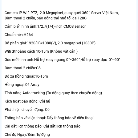
Camera IP Wifi PTZ, 2.0 Megapixel, quay quét 360°, Server Việt Nam,
Đàm thoại 2 chiều, báo động thẻ nhớ tối đa 128G
Cảm biến hình ảnh:1/2.7(1/4)-inch CMOS sensor
Chuẩn nén:H264
Độ phân giải:1920(H)×1080(V), 2.0 megapixel (1080P)
Wifi :Khoảng cách 10-15m (Không vật cản )
Góc mở hình ảnh:Hỗ trợ xoay ngang 0°~360°,Hỗ trợ xoay dọc 0°~90°
Đàm thoại 2 chiều:Có
Độ xa hồng ngoại:10-15m
Hồng ngoại:06 Array
Tính năng:Auto tracking (Tự động quay theo chuyển động)
Kích hoạt báo động: Còi hú
Phát hiện chuyển động: Có
Thông báo về điện thoại: Đẩy thông báo về điện thoại
Cài đặt lịch thông báo: Cài đặt lịch thông báo
Chế độ Ngày/Đêm:Tự động