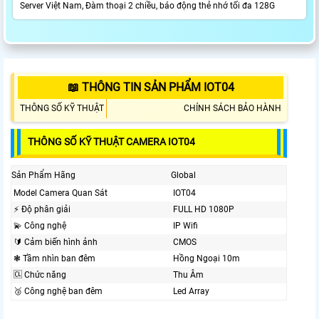
Server Việt Nam, Đàm thoại 2 chiều, báo động thẻ nhớ tối đa 128G
📖 THÔNG TIN SẢN PHẨM IOT04
THÔNG SỐ KỸ THUẬT
CHÍNH SÁCH BẢO HÀNH
THÔNG SỐ KỸ THUẬT CAMERA IOT04
Sản Phẩm Hãng
Global
Model Camera Quan Sát
IOT04
️⚡ Độ phân giải
FULL HD 1080P
💫 Công nghệ
IP Wifi
🔰 Cảm biến hình ảnh
CMOS
❃ Tầm nhìn ban đêm
Hồng Ngoại 10m
🆑 Chức năng
Thu Âm
🥉 Công nghệ ban đêm
Led Array