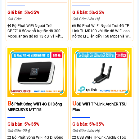
Giá bán: 5%-35%
Giá bán: 5%-35%
Giá Gốc:
Giá Gốc: Liên Hệ
📹 Bộ Phát WiFi Ngoài Trời
📸 Bộ Phát Wi-Fi Ngoài Trời 4G TP-
CPE710 5Ghz hỗ trợ tốc độ 300
Link TL-MR100 với tốc độ WiFi cao
Mbps, anten độ lợi 13 dBi và kết
hỗ trợ LTE lên đến 150 Mbps và Wi-
nối đường dài trên 10 km trong
Fi 2.4 GHz lên đến 300 Mbps với
điều kiện phù hợp. Trang bị cổng
thiết kế với vỏ chống chịu thời tiết
Ethernet Shielded 10/100 Mbps, hỗ
chuẩn IP65, chống sét ±6kV và
trợ PoE Passive, MAXtream TDMA,
chống tĩnh điện ±15kV
quản lý tập trung và phân tích
quang phổ. Chuẩn IPX5 giúp tăng
khả năng chống chịu thời tiết.
B
U
Ộ Phát Sóng WiFi 4G Di Động
SB WiFi TP-Link ArchER T5U
MERCUSYS MT115
Plus
Giá bán: 5%-35%
Giá bán: 5%-35%
Giá Gốc: 00 ₫
Giá Gốc: Liên Hệ
🎞 Bộ Phát Sóng WiFi 4G Di Động
🎞 USB WiFi TP-Link ArchER T5U