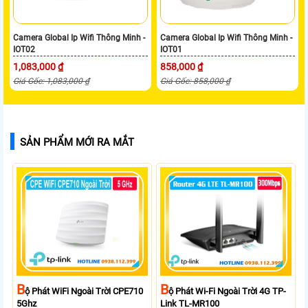
Camera Global Ip Wifi Thông Minh -
Camera Global Ip Wifi Thông Minh -
IOT02
IOT01
1,083,000 ₫
858,000 ₫
Giá Gốc: 1,083,000 ₫
Giá Gốc: 858,000 ₫
SẢN PHẨM MỚI RA MẮT
B
B
Ộ Phát WiFi Ngoài Trời CPE710
Ộ Phát Wi-Fi Ngoài Trời 4G TP-
5Ghz
Link TL-MR100