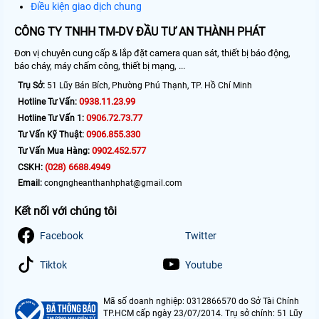
Điều kiện giao dịch chung
CÔNG TY TNHH TM-DV ĐẦU TƯ AN THÀNH PHÁT
Đơn vị chuyên cung cấp & lắp đặt camera quan sát, thiết bị báo động,
báo cháy, máy chấm công, thiết bị mạng, ...
Trụ Sở:
51 Lũy Bán Bích, Phường Phú Thạnh, TP. Hồ Chí Minh
0938.11.23.99
Hotline Tư Vấn:
0906.72.73.77
Hotline Tư Vấn 1:
0906.855.330
Tư Vấn Kỹ Thuật:
0902.452.577
Tư Vấn Mua Hàng:
(028) 6688.4949
CSKH:
Email:
congngheanthanhphat@gmail.com
Kết nối với chúng tôi
Facebook
Twitter
Tiktok
Youtube
Mã số doanh nghiệp: 0312866570 do Sở Tài Chính
TP.HCM cấp ngày 23/07/2014. Trụ sở chính: 51 Lũy