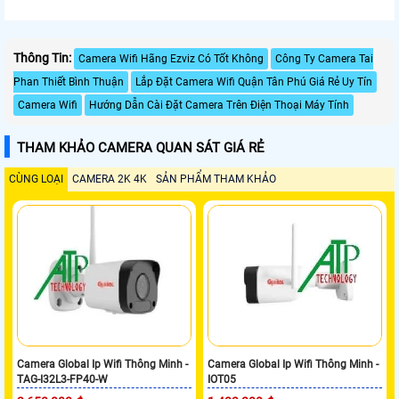
Thông Tin:
Camera Wifi Hãng Ezviz Có Tốt Không
Công Ty Camera Tai
Phan Thiết Bình Thuận
Lắp Đặt Camera Wifi Quận Tân Phú Giá Rẻ Uy Tín
Camera Wifi
Hướng Dẫn Cài Đặt Camera Trên Điện Thoại Máy Tính
THAM KHẢO CAMERA QUAN SÁT GIÁ RẺ
CÙNG LOẠI
CAMERA 2K 4K
SẢN PHẨM THAM KHẢO
Camera Global Ip Wifi Thông Minh -
Camera Global Ip Wifi Thông Minh -
TAG-I32L3-FP40-W
IOT05