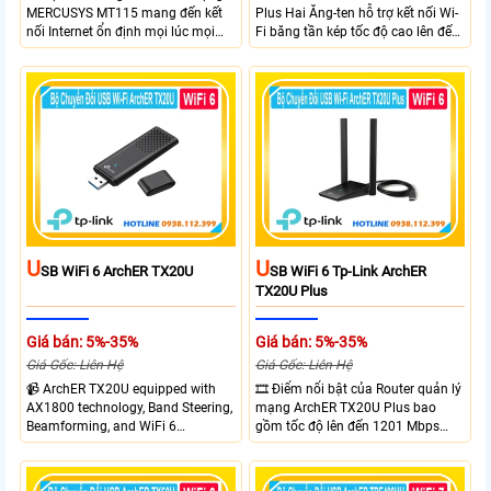
MERCUSYS MT115 mang đến kết
Plus Hai Ăng-ten hỗ trợ kết nối Wi-
nối Internet ổn định mọi lúc mọi
Fi băng tần kép tốc độ cao lên đến
nơi với tốc độ 4G LTE tải xuống lên
1300 Mbps. Hai ăng-ten ngoài kết
đến 150Mbps. Chuẩn WiFi 6
hợp công nghệ Beamforming giúp
AX300, pin 2400mAh hoạt động
tăng cường tín hiệu và vùng phủ
đến 10 giờ và khả năng kết nối
sóng. USB 3.0 cho tốc độ truyền dữ
cùng lúc 10 thiết bị
liệu nhanh. Hỗ trợ Windows 10/11
và cài đặt dễ dàng không cần đĩa
CD,bảo mật WPA3 cho quyền riêng
tư
U
U
SB WiFi 6 ArchER TX20U
SB WiFi 6 Tp-Link ArchER
TX20U Plus
Giá bán: 5%-35%
Giá bán: 5%-35%
Giá Gốc: Liên Hệ
Giá Gốc: Liên Hệ
📹 ArchER TX20U equipped with
🎞 Điểm nổi bật của Router quản lý
AX1800 technology, Band Steering,
mạng ArchER TX20U Plus bao
Beamforming, and WiFi 6
gồm tốc độ lên đến 1201 Mbps
transmission. Band Steering
trên băng tần 5 GHz và 574 Mbps
technology optimizes connections,
trên băng tần 2.4 GHz. công nghệ
Beamforming enhances signal
Band Steering, Beamforming và