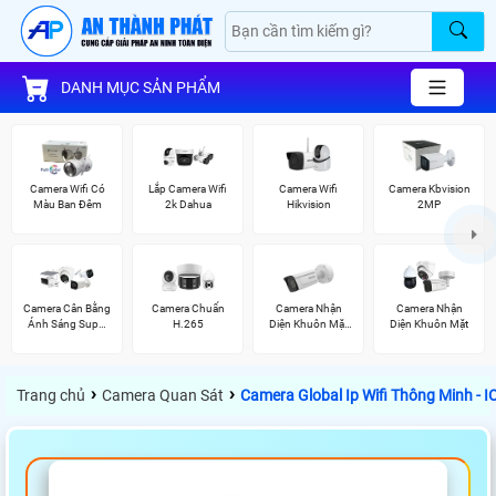
DANH MỤC SẢN PHẨM
Camera Wifi Có
Lắp Camera Wifi
Camera Wifi
Camera Kbvision
Màu Ban Đêm
2k Dahua
Hikvision
2MP
Camera Cân Bằng
Camera Chuẩn
Camera Nhận
Camera Nhận
Ánh Sáng Super
H.265
Diện Khuôn Mặt
Diện Khuôn Mặt
Adapt
Hikvision
›
›
Trang chủ
Camera Quan Sát
Camera Global Ip Wifi Thông Minh - 