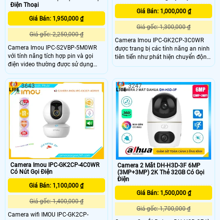
Điện Thoại
Giá Bán: 1,000,000 ₫
Giá Bán: 1,950,000 ₫
Giá gốc: 1,300,000 ₫
Giá gốc: 2,250,000 ₫
Camera Imou IPC-GK2CP-3C0WR
Camera Imou IPC-S2VBP-5M0WR
được trang bị các tính năng an ninh
với tính năng tích hợp pin và gọi
tiên tiến như phát hiện chuyển động
điện video thường được sử dụng
và báo động thông minh Khi phát
trong các tình huống và công trình
hiện chuyển động bất thường,
khác nhau để cung cấp sự giám sát
camera sẽ gửi thông báo ngay lập
3643
3247
linh hoạt và tiện lợi,hỗ trợ tính năng
tức đến điện thoại của bạn qua ứng
gọi điện video cho phép bạn thực
dụng Imou
hiện cuộc gọi video trực tiếp từ
camera, rất hữu ích trong việc giao
tiếp và giám sát từ xa
Camera Imou IPC-GK2CP-4C0WR
Camera 2 Mắt DH-H3D-3F 6MP
Có Nút Gọi Điện
(3MP+3MP) 2K Thẻ 32GB Có Gọi
Điện
Giá Bán: 1,100,000 ₫
Giá Bán: 1,500,000 ₫
Giá gốc: 1,400,000 ₫
Giá gốc: 1,700,000 ₫
Camera wifi IMOU IPC-GK2CP-