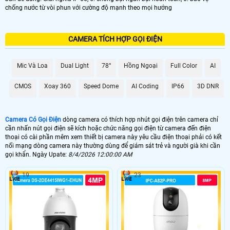
chống nước từ vòi phun với cường độ mạnh theo mọi hướng
CAMERA TÍCH HỢP GỌI ĐIỆN
Mic Và Loa
Dual Light
78°
Hồng Ngoại
Full Color
AI
CMOS
Xoay 360
Speed Dome
AI Coding
IP66
3D DNR
Camera Có Gọi Điện
dòng camera có thích hợp nhút gọi điện trên camera chỉ
cần nhấn nút gọi điện sẽ kích hoặc chức năng gọi điện từ camera đến điện
thoại có cài phần mêm xem thiết bị camera này yêu cầu điện thoại phải có kết
nối mạng dòng camera này thường dùng để giám sát trẻ và người già khi cần
gọi khẩn. Ngày Upate:
8/4/2026 12:00:00 AM
19
23