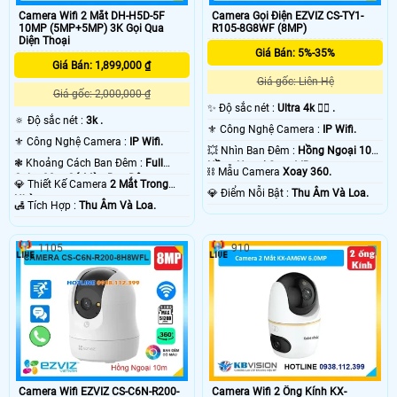
Camera Wifi 2 Mắt DH-H5D-5F
Camera Gọi Điện EZVIZ CS-TY1-
10MP (5MP+5MP) 3K Gọi Qua
R105-8G8WF (8MP)
Diện Thoại
Giá Bán: 5%-35%
Giá Bán: 1,899,000 ₫
Giá gốc: Liên Hệ
Giá gốc: 2,000,000 ₫
✨ Độ sắc nét :
Ultra 4k 👍🏾 .
🔅 Độ sắc nét :
3k .
⚜️ Công Nghệ Camera :
IP Wifi.
⚜️ Công Nghệ Camera :
IP Wifi.
💥 Nhìn Ban Đêm :
Hồng Ngoại 10m
❃ Khoảng Cách Ban Đêm :
Full
Hồng Ngoại Smart IR.
⛓ Mẫu Camera
Xoay 360.
Color 30m Có Màu Ban Ðêm.
💎 Thiết Kế Camera
2 Mắt Trong
️💎 Điểm Nỗi Bật :
Thu Âm Và Loa.
Nhà.
️🛃 Tích Hợp :
Thu Âm Và Loa.
1105
910
Camera Wifi EZVIZ CS-C6N-R200-
Camera Wifi 2 Ống Kính KX-