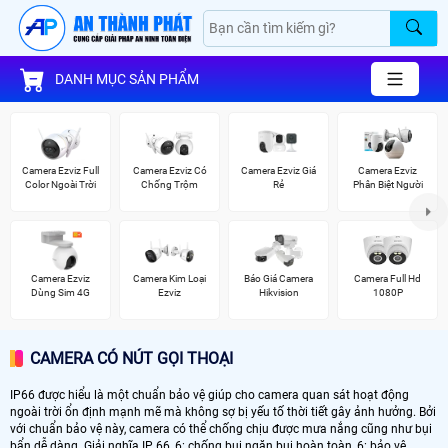
DANH MỤC SẢN PHẨM
Camera Ezviz Full
Camera Ezviz Có
Camera Ezviz Giá
Camera Ezviz
Color Ngoài Trời
Chống Trộm
Rẻ
Phân Biệt Người
Camera Ezviz
Camera Kim Loại
Báo Giá Camera
Camera Full Hd
Dùng Sim 4G
Ezviz
Hikvision
1080P
CAMERA CÓ NÚT GỌI THOẠI
IP66 được hiểu là một chuẩn bảo vệ giúp cho camera quan sát hoạt động
ngoài trời ổn định mạnh mẽ mà không sợ bị yếu tố thời tiết gây ảnh hưởng. Bởi
với chuẩn bảo vệ này, camera có thể chống chịu được mưa nắng cũng như bụi
bẩn dễ dàng. Giải nghĩa IP 66, 6: chống bụi ngăn bụi hoàn toàn, 6: bảo vệ