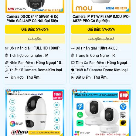
Camera DS-2DE4415IWG1-E Độ
Camera IP PT WiFi 8MP IMOU IPC-
Phân Giải 4MP Có Nút Gọi Điện
A82P-PRO Có Gọi Điện
Giá Bán: 5%-35%
Giá Bán: 5%-35%
Giá gốc:
Giá gốc: Liên hệ
💯 Độ Phân giải :
FULL HD 1080P .
️👀 Độ Phân giải :
Ultra 4k 👍🏾 .
🤖️ Tích hợp công nghệ :
IP.
🤖️ Trang Bị Công Nghệ :
IP.
🌈 Nhìn Ban Đêm :
Hồng Ngoại 10m
💥 Tầm Xa Ban Đêm :
Hồng Ngoại
Hồng Ngoại SMD.
10m Hồng Ngoại SMD.
🤹 Thiết Kế Camera
Dome Kim loại
🛡 Thiết Kế Camera
Dome Kim loại +
+ Nhựa.
Nhựa.
️⇝ Tích Hợp :
Thu Âm.
️💫 Đặt Điểm :
Thu Âm.
5778
1040