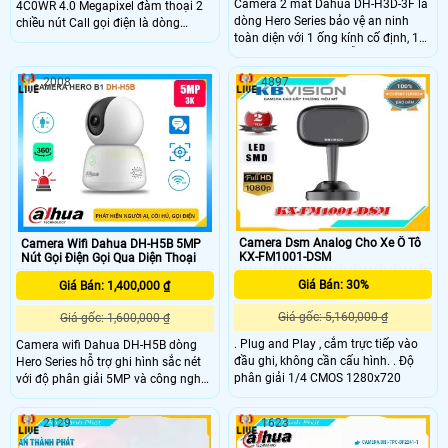
Camera 2 mắt Dahua DH-H3D-3F là
4C0WR 4.0 Megapixel đàm thoại 2
dòng Hero Series bảo vệ an ninh
chiều nút Call gọi điện là dòng
toàn diện với 1 ống kính cố định, 1
camera IP wifi không dây mới nhất
ống kính xoay 360. Mỗi mắt có độ
có trang bị thêm nút Call gọi điện tới
phân giải 3MP cung cấp hình ảnh
điện thoại giúp người đứng gần
2008
4897
giám sát sắc nét, hỗ trợ ban đêm có
camera có thể trò chuyên nhanh
màu, tích hợp mic và loa đàm thoại
cũng như cần sự trợ giúp khẩn cấp.
2 chiều, khả năng phát hiện phân
biệt người vật độ chính xác cao
Camera Dsm Analog Cho Xe Ô Tô
Camera Wifi Dahua DH-H5B 5MP
KX-FM1001-DSM
Nút Gọi Điện Gọi Qua Diện Thoại
Giá Bán: 30%
Giá Bán: 1,400,000 ₫
Giá gốc: 5,160,000 ₫
Giá gốc: 1,600,000 ₫
. Plug and Play , cắm trực tiếp vào
Camera wifi Dahua DH-H5B dòng
đầu ghi, không cần cấu hình. . Độ
Hero Series hỗ trợ ghi hình sắc nét
phân giải 1/4 CMOS 1280x720
với độ phân giải 5MP và công nghệ
xem đêm với hồng ngoại lên đến
10m, cho hình ảnh sắc nét cả ngày
2129
1623
và đêm. Camera DH-H5B hỗ trợ
quay quét linh hoạt (Pan 350° và