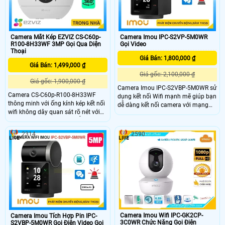
giá rẻ.
Camera Mắt Kép EZVIZ CS-C60p-
Camera Imou IPC-S2VP-5M0WR
R100-8H33WF 3MP Gọi Qua Diện
Gọi Video
Thoại
Giá Bán: 1,800,000 ₫
Giá Bán: 1,499,000 ₫
Giá gốc: 2,100,000 ₫
Giá gốc: 1,900,000 ₫
Camera Imou IPC-S2VBP-5M0WR sử
Camera CS-C60p-R100-8H33WF
dụng kết nối Wifi mạnh mẽ giúp bạn
thông minh với ống kính kép kết nối
dễ dàng kết nối camera với mạng
wifi không dây quan sát rõ nét với
Internet mà không cần phải kéo dây
độ phân giải 2K camera hỗ trợ quay
cáp phức tạp, Việc tích hợp video
quét trong nhà đàm thoại 2 chiều
trên màn hình 2. 4 inch và quản lý
2314
2590
tiện lợi và tích hợp nút gọi điện cảm
camera qua ứng dụng Imou trên
ứng nhanh chóng Với chuẩn nén
điện thoại thông minh giúp bạn
H.265 camera giúp tiết kiệm băng
kiểm soát và theo dõi từ xa một
thông và dung lượng lưu trữ hiệu
cách dễ dàng và thuận tiện.
quả.
Camera Imou Wifi IPC-GK2CP-
Camera Imou Tích Hợp Pin IPC-
3C0WR Chức Năng Gọi Điện
S2VBP-5M0WR Gọi Điện Video Gọi