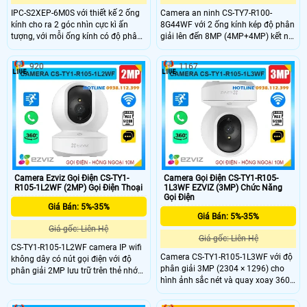
IPC-S2XEP-6M0S với thiết kế 2 ống
Camera an ninh CS-TY7-R100-
kính cho ra 2 góc nhìn cực kì ấn
8G44WF với 2 ống kính kép độ phân
tượng, với mỗi ống kính có độ phân
giải lên đến 8MP (4MP+4MP) kết nối
giải 6.0Mp cho ra hình ảnh 2K sắc
wifi không dây có khe thẻ nhớ
nét, tích hợp micro và loa giúp đàm
512GB, chip xử lý CMOS. hồng ngoại
920
1167
thoại 2 chiều trực tiếp, nhìn được
10m phát hiện chuyển động thông
hình ảnh có màu vào ban đêm với
minh hình ảnh sắc nét. Camera hỗ
khoảng cách 15m.
trợ nút gọi điện thoại chỉ cần 1
chạm, 1 ống kính cố định và 1 ống
kính quay quét được 360 độ dễ
dàng sử dụng giá rẻ.
Camera Ezviz Gọi Điện CS-TY1-
Camera Gọi Điện CS-TY1-R105-
R105-1L2WF (2MP) Gọi Điện Thoại
1L3WF EZVIZ (3MP) Chức Năng
Gọi Điện
Giá Bán: 5%-35%
Giá Bán: 5%-35%
Giá gốc: Liên Hệ
Giá gốc: Liên Hệ
CS-TY1-R105-1L2WF camera IP wifi
Camera CS-TY1-R105-1L3WF với độ
không dây có nút gọi điện với độ
phân giải 3MP (2304 × 1296) cho
phân giải 2MP lưu trữ trên thẻ nhớ
hình ảnh sắc nét và quay xoay 360
512GB chip xử lý CMOS cho hình
độ, bao quát toàn bộ không gian.
ảnh rõ nét hồng ngoại tầm nhìn xa
Công nghệ nén H.265 giúp tiết kiệm
10m hỗ trợ chức năng tự động theo