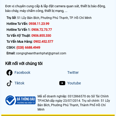
Đơn vị chuyên cung cấp & lắp đặt camera quan sát, thiết bị báo động,
báo cháy, máy chấm công, thiết bị mạng, ...
Trụ Sở:
51 Lũy Bán Bích, Phường Phú Thạnh, TP. Hồ Chí Minh
0938.11.23.99
Hotline Tư Vấn:
0906.72.73.77
Hotline Tư Vấn 1:
0906.855.330
Tư Vấn Kỹ Thuật:
0902.452.577
Tư Vấn Mua Hàng:
(028) 6688.4949
CSKH:
Email:
congngheanthanhphat@gmail.com
Kết nối với chúng tôi
Facebook
Twitter
Tiktok
Youtube
Mã số doanh nghiệp: 0312866570 do Sở Tài Chính
TP.HCM cấp ngày 23/07/2014. Trụ sở chính: 51 Lũy
Bán Bích, Phường Phú Thạnh, Thành Phố Hồ Chí
Minh