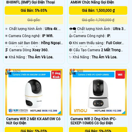
8H8WFL (8MP) Gọi Điện Thoại
AM6W Chức Năng Gọi Điện
Giá Bán: 5%-35%
Giá Bán: 1,500,000 ₫
Giá gốc:
Giá gốc: 1,700,000 ₫
🔅 Chất lượng hình Ảnh :
Ultra 4k 👍🏾
👁️‍🗨 Chất lượng hình Ảnh :
Ultra 3k
.
+ Sắc Nét .
✳️ Camera Công nghệ :
IP Wifi.
👍 Camera Công nghệ :
IP.
❈ Giám sát Ban Đêm :
Hồng Ngoại
✪ Khi xem thiếu sáng :
Full Color
10m Có Màu Ban Ðêm.
30m Có Màu Ban Ðêm.
🗜️ Camera Dòng
Xoay 360.
🕸️ Cấu Tạo Camera
2 Mắt Trong
Nhà.
️♚ Khả Năng :
Thu Âm Và Loa.
️✨ Khả Năng :
Thu Âm Và Loa.
1021
900
Camera Wifi 2 Mắt KX-AM10W Có
Camera WIfi 2 Ống Kính IPC-
Nút Gọi Điện
S2XEP-10M0S Có Gọi Điện
Giá Bán: 5%-35%
Giá Bán: 5%-35%