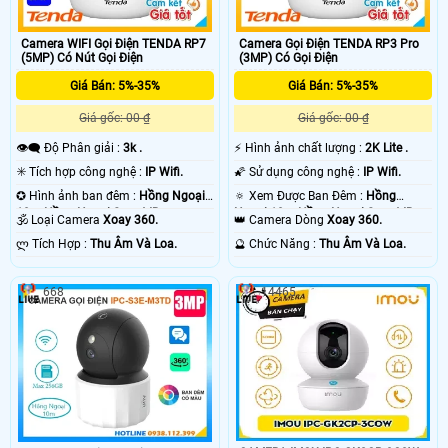
Camera WIFI Gọi Điện TENDA RP7
Camera Gọi Điện TENDA RP3 Pro
(5MP) Có Nút Gọi Điện
(3MP) Có Gọi Điện
Giá Bán: 5%-35%
Giá Bán: 5%-35%
Giá gốc: 00 ₫
Giá gốc: 00 ₫
👁️‍🗨 Độ Phân giải :
3k .
️⚡ Hình ảnh chất lượng :
2K Lite .
✳️ Tích hợp công nghệ :
IP Wifi.
🌠 Sử dụng công nghệ :
IP Wifi.
✪ Hình ảnh ban đêm :
Hồng Ngoại
🔅 Xem Được Ban Đêm :
Hồng
10m Hồng Ngoại Smart IR.
Ngoại 10m Hồng Ngoại Smart IR.
🕉️ Loại Camera
Xoay 360.
👑 Camera Dòng
Xoay 360.
️ლ Tích Hợp :
Thu Âm Và Loa.
️🔮 Chức Năng :
Thu Âm Và Loa.
668
14465