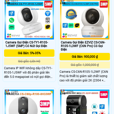
1077
2833
băng thông, tích hợp AI phát hiện và
dõi người xâm nhập Phát hiện hình
theo dõi chuyển động thông minh.
dạng con người thông minh tích
Ngoài ra, camera hỗ trợ thẻ nhớ lên
hợp mic và loa dễ dàng đàm thoại
đến 512GB, đàm thoại hai chiều với
được 2 chiều giá rẻ phù hợp lắp đặt
micro và loa tích hợp, cùng hồng
trong nhà.
ngoại 10m giúp quan sát rõ ràng cả
trong đêm.
Camera Gọi Điện CS-TY1-R105-
Camera Gọi Điện EZVIZ CS-C6N-
1J5WF (5MP) Có Nút Gọi Điện
R105-1L3WF (C6N Pro) Có Gọi
Điện
Giá Bán: 5%-35%
Giá Bán: 900,000 ₫
Giá gốc: Liên Hệ
Giá gốc: 1,300,000 ₫
Camera IP WIFI không dây CS-TY1-
Camera CS-C6N-R105-1L3WF (C6N
R105-1J5WF với độ phân giải lên
Pro) là thiết bị giám sát chất lượng
đến 5.0 megapixel có nút gọi điện
cao với độ phân giải 2K (2304 ×
thoại chỉ cần 1 chạm dễ dàng giám
1296) mang lại hình ảnh sắc nét và
sát trên điện thoại hồng ngoại tầm
chi tiết Camera có khả năng quay
nhìn xa 10m. Camera được thiết kế
2280
2096
xoay 360 độ đàm thoại 2 chiều tích
mỹ thuật cao và bắt mắt, camera có
hợp nút gọi điện cảm ứng tiện lợi
khả năng xoay 360 độ tích họp mic
giúp bạn dễ dàng tương tác từ xa
và loa đàm thoại 2 chiều, phát hiện
và theo dõi chuyển động thông
minh camera cho hình ảnh sắc nét