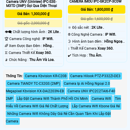
CAMERA IMOU IPC-GK2CP-3C0W
Camera UNV (Uniview) IPC-S3E-
M3TD (3MP) Gọi Qua Diện Thoại
Giá Bán: 1,800,000 ₫
Giá Bán: 1,300,000 ₫
Giá gốc: 1,600,000 ₫
Giá gốc: 2,000,000 ₫
🔆 Độ sắc nét :
2K Lite .
👁️‍🗨 Chất lượng hình Ảnh :
2K Lite .
®️ Công Nghệ Camera :
IP Wifi.
🏆 Camera Công nghệ :
IP Wifi.
🌛 Hình ảnh ban đêm :
Hồng Ngoại
🌈 Xem Được Ban Đêm :
Hồng
10m Hồng Ngoại SMD.
↕️ Thiết Kế Camera
Xoay 360.
Ngoại 10m Có Màu Ban Ðêm.
♊ Camera Thiết Kế
Xoay 360.
️✔️ Tích Hợp :
Thu Âm.
️📡 Chức Năng :
Thu Âm Và Loa.
Thông Tin:
Camera Kbvision KR-C20B
Camera Hilook PTZ-P332ZI-DE3
Camera TIANDY TC-C32GS (2MP)
Camera Ip Ai Hồng Ngoại 2.0
Megapixel Kbvision KX-DAi2203N-EB
Camera UNV IPC2C2TAI6-F40
2MP
Lắp Đặt Camera Wifi Thành Phố Hồ Chí Minh
Camera Wifi
Tìm
Hiểu Về Camera Wifi Giá Rẻ Chất Lượng
Lắp Camera Wifi Kbone Giá Rẻ
Những Camera Wifi Không Dây Giá Rẻ Cần Quan Tâm Khi Lắp Đặt
Camera