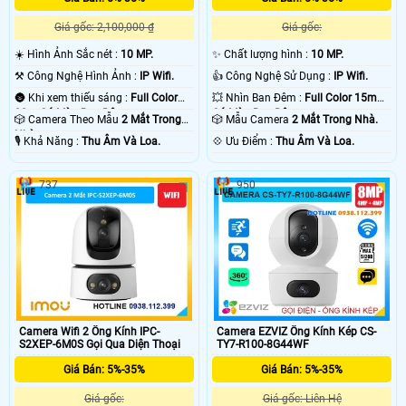
Giá gốc: 2,100,000 ₫
Giá gốc:
☀️ Hình Ảnh Sắc nét :
10 MP.
✨ Chất lượng hình :
10 MP.
⚒ Công Nghệ Hình Ảnh :
IP Wifi.
👍 Công Nghệ Sử Dụng :
IP Wifi.
🌚 Khi xem thiếu sáng :
Full Color
💥 Nhìn Ban Đêm :
Full Color 15m
30m Có Màu Ban Ðêm.
Có Màu Ban Ðêm.
🎲 Camera Theo Mẫu
2 Mắt Trong
🎲 Mẫu Camera
2 Mắt Trong Nhà.
Nhà.
️🎙 Khả Năng :
Thu Âm Và Loa.
️💠 Ưu Điểm :
Thu Âm Và Loa.
737
950
Camera Wifi 2 Ống Kính IPC-
Camera EZVIZ Ống Kính Kép CS-
S2XEP-6M0S Gọi Qua Diện Thoại
TY7-R100-8G44WF
Giá Bán: 5%-35%
Giá Bán: 5%-35%
Giá gốc:
Giá gốc: Liên Hệ