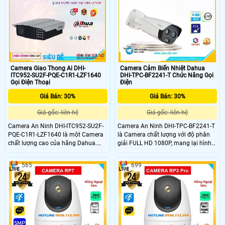
Tilt 80°), tính năng phát hiện người
và thú cưng.
Camera Giao Thong Ai DHI-
Camera Cảm Biến Nhiệt Dahua
ITC952-SU2F-PQE-C1R1-LZF1640
DHI-TPC-BF2241-T Chức Năng Gọi
Gọi Điện Thoại
Điện
Giá Bán: 30%
Giá Bán: 30%
Giá gốc: liên hệ
Giá gốc: liên hệ
Camera An Ninh DHI-ITC952-SU2F-
Camera An Ninh DHI-TPC-BF2241-T
PQE-C1R1-LZF1640 là một Camera
là Camera chất lượng với độ phân
chất lượng cao của hãng Dahua.
giải FULL HD 1080P, mang lại hình
Với chất liệu kim loại chắc chắn,
ảnh sắc nét và chân thực. Camera
camera này đảm bảo độ bền và độ
có tính năng xem ban đêm thông
565
699
tin cậy. Hình ảnh vô cùng sắc nét và
minh với công nghệ Hồng Ngoại
chi tiết với độ phân giải Ultra 4k và
Smart IR, giúp quan sát hiệu quả
cảm biến 8MP
trong mọi điều kiện ánh sáng