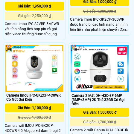
Giá Bán: 1,000,000 ₫
Giá Bán: 1,950,000 ₫
Giá gốc: 1,300,000 ₫
Giá gốc: 2,250,000 ₫
Camera Imou IPC-GK2CP-3C0WR
Camera Imou IPC-S2VBP-5M0WR
được trang bị các tính năng an ninh
với tính năng tích hợp pin và gọi
tiên tiến như phát hiện chuyển động
điện video thường được sử dụng
và báo động thông minh Khi phát
trong các tình huống và công trình
hiện chuyển động bất thường,
khác nhau để cung cấp sự giám sát
camera sẽ gửi thông báo ngay lập
3644
3276
linh hoạt và tiện lợi,hỗ trợ tính năng
tức đến điện thoại của bạn qua ứng
gọi điện video cho phép bạn thực
dụng Imou
hiện cuộc gọi video trực tiếp từ
camera, rất hữu ích trong việc giao
tiếp và giám sát từ xa
Camera Imou IPC-GK2CP-4C0WR
Camera 2 Mắt DH-H3D-3F 6MP
Có Nút Gọi Điện
(3MP+3MP) 2K Thẻ 32GB Có Gọi
Điện
Giá Bán: 1,100,000 ₫
Giá Bán: 1,500,000 ₫
Giá gốc: 1,400,000 ₫
Giá gốc: 1,700,000 ₫
Camera wifi IMOU IPC-GK2CP-
Camera 2 mắt Dahua DH-H3D-3F là
4C0WR 4.0 Megapixel đàm thoại 2