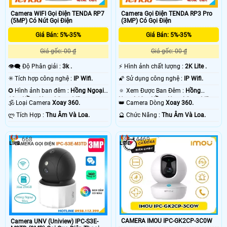
Camera WIFI Gọi Điện TENDA RP7
Camera Gọi Điện TENDA RP3 Pro
(5MP) Có Nút Gọi Điện
(3MP) Có Gọi Điện
Giá Bán: 5%-35%
Giá Bán: 5%-35%
Giá gốc: 00 ₫
Giá gốc: 00 ₫
👁️‍🗨 Độ Phân giải :
3k .
️⚡ Hình ảnh chất lượng :
2K Lite .
✳️ Tích hợp công nghệ :
IP Wifi.
🌠 Sử dụng công nghệ :
IP Wifi.
✪ Hình ảnh ban đêm :
Hồng Ngoại
🔅 Xem Được Ban Đêm :
Hồng
10m Hồng Ngoại Smart IR.
Ngoại 10m Hồng Ngoại Smart IR.
🕉️ Loại Camera
Xoay 360.
👑 Camera Dòng
Xoay 360.
️ლ Tích Hợp :
Thu Âm Và Loa.
️🔮 Chức Năng :
Thu Âm Và Loa.
668
14469
CAMERA IMOU IPC-GK2CP-3C0W
Camera UNV (Uniview) IPC-S3E-