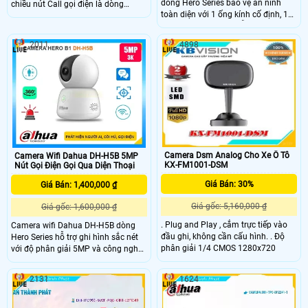
dòng Hero Series bảo vệ an ninh
chiều nút Call gọi điện là dòng
toàn diện với 1 ống kính cố định, 1
camera IP wifi không dây mới nhất
ống kính xoay 360. Mỗi mắt có độ
có trang bị thêm nút Call gọi điện tới
phân giải 3MP cung cấp hình ảnh
điện thoại giúp người đứng gần
2011
4898
giám sát sắc nét, hỗ trợ ban đêm có
camera có thể trò chuyên nhanh
màu, tích hợp mic và loa đàm thoại
cũng như cần sự trợ giúp khẩn cấp.
2 chiều, khả năng phát hiện phân
biệt người vật độ chính xác cao
Camera Dsm Analog Cho Xe Ô Tô
Camera Wifi Dahua DH-H5B 5MP
KX-FM1001-DSM
Nút Gọi Điện Gọi Qua Diện Thoại
Giá Bán: 30%
Giá Bán: 1,400,000 ₫
Giá gốc: 5,160,000 ₫
Giá gốc: 1,600,000 ₫
. Plug and Play , cắm trực tiếp vào
Camera wifi Dahua DH-H5B dòng
đầu ghi, không cần cấu hình. . Độ
Hero Series hỗ trợ ghi hình sắc nét
phân giải 1/4 CMOS 1280x720
với độ phân giải 5MP và công nghệ
xem đêm với hồng ngoại lên đến
10m, cho hình ảnh sắc nét cả ngày
2131
1624
và đêm. Camera DH-H5B hỗ trợ
quay quét linh hoạt (Pan 350° và
Tilt 80°), tính năng phát hiện người