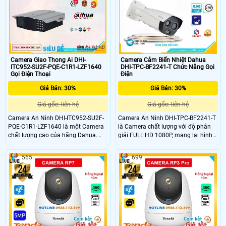
và thú cưng.
Camera Giao Thong Ai DHI-
Camera Cảm Biến Nhiệt Dahua
ITC952-SU2F-PQE-C1R1-LZF1640
DHI-TPC-BF2241-T Chức Năng Gọi
Gọi Điện Thoại
Điện
Giá Bán: 30%
Giá Bán: 30%
Giá gốc: liên hệ
Giá gốc: liên hệ
Camera An Ninh DHI-ITC952-SU2F-
Camera An Ninh DHI-TPC-BF2241-T
PQE-C1R1-LZF1640 là một Camera
là Camera chất lượng với độ phân
chất lượng cao của hãng Dahua.
giải FULL HD 1080P, mang lại hình
Với chất liệu kim loại chắc chắn,
ảnh sắc nét và chân thực. Camera
camera này đảm bảo độ bền và độ
có tính năng xem ban đêm thông
565
699
tin cậy. Hình ảnh vô cùng sắc nét và
minh với công nghệ Hồng Ngoại
chi tiết với độ phân giải Ultra 4k và
Smart IR, giúp quan sát hiệu quả
cảm biến 8MP
trong mọi điều kiện ánh sáng