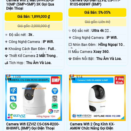
Camera Wifi 2 Mắt DH-H5D-5F
Camera Gọi Điện EZVIZ CS-TY1-
10MP (5MP+5MP) 3K Gọi Qua
R105-8G8WF (8MP)
Diện Thoại
Giá Bán: 5%-35%
Giá Bán: 1,899,000 ₫
Giá gốc: Liên Hệ
Giá gốc: 2,000,000 ₫
✨ Độ sắc nét :
Ultra 4k 👍🏾 .
🔅 Độ sắc nét :
3k .
⚜️ Công Nghệ Camera :
IP Wifi.
⚜️ Công Nghệ Camera :
IP Wifi.
💥 Nhìn Ban Đêm :
Hồng Ngoại 10m
❃ Khoảng Cách Ban Đêm :
Full
Hồng Ngoại Smart IR.
⛓ Mẫu Camera
Xoay 360.
Color 30m Có Màu Ban Ðêm.
💎 Thiết Kế Camera
2 Mắt Trong
️💎 Điểm Nỗi Bật :
Thu Âm Và Loa.
Nhà.
️🛃 Tích Hợp :
Thu Âm Và Loa.
1109
914
Camera Wifi EZVIZ CS-C6N-R200-
Camera Wifi 2 Ống Kính KX-
8H8WFL (8MP) Gọi Điện Thoại
AM6W Chức Năng Gọi Điện