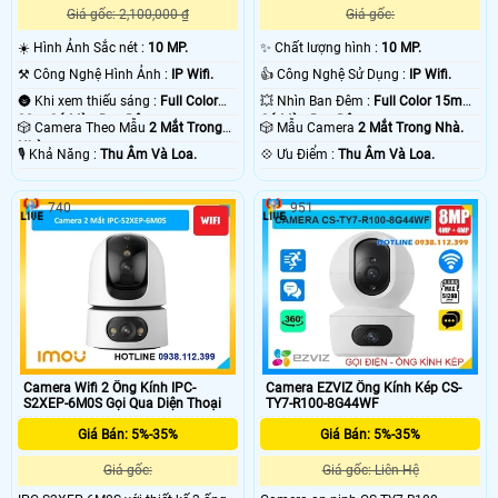
Giá gốc: 2,100,000 ₫
Giá gốc:
☀️ Hình Ảnh Sắc nét :
10 MP.
✨ Chất lượng hình :
10 MP.
⚒ Công Nghệ Hình Ảnh :
IP Wifi.
👍 Công Nghệ Sử Dụng :
IP Wifi.
🌚 Khi xem thiếu sáng :
Full Color
💥 Nhìn Ban Đêm :
Full Color 15m
30m Có Màu Ban Ðêm.
Có Màu Ban Ðêm.
🎲 Camera Theo Mẫu
2 Mắt Trong
🎲 Mẫu Camera
2 Mắt Trong Nhà.
Nhà.
️🎙 Khả Năng :
Thu Âm Và Loa.
️💠 Ưu Điểm :
Thu Âm Và Loa.
740
951
Camera Wifi 2 Ống Kính IPC-
Camera EZVIZ Ống Kính Kép CS-
S2XEP-6M0S Gọi Qua Diện Thoại
TY7-R100-8G44WF
Giá Bán: 5%-35%
Giá Bán: 5%-35%
Giá gốc:
Giá gốc: Liên Hệ