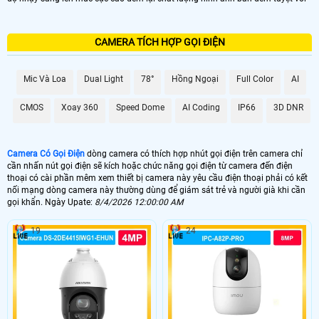
CAMERA TÍCH HỢP GỌI ĐIỆN
Mic Và Loa
Dual Light
78°
Hồng Ngoại
Full Color
AI
CMOS
Xoay 360
Speed Dome
AI Coding
IP66
3D DNR
Camera Có Gọi Điện
dòng camera có thích hợp nhút gọi điện trên camera chỉ
cần nhấn nút gọi điện sẽ kích hoặc chức năng gọi điện từ camera đến điện
thoại có cài phần mêm xem thiết bị camera này yêu cầu điện thoại phải có kết
nối mạng dòng camera này thường dùng để giám sát trẻ và người già khi cần
gọi khẩn. Ngày Upate:
8/4/2026 12:00:00 AM
19
24