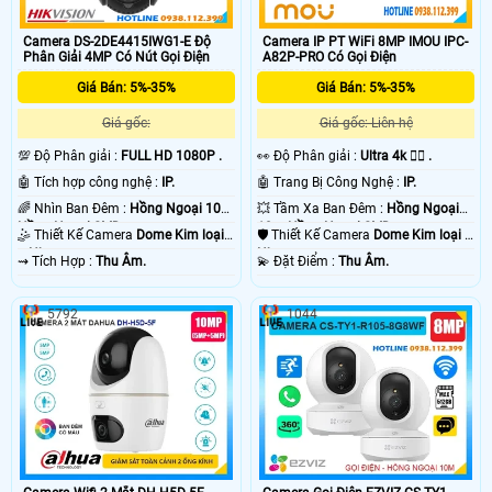
Camera DS-2DE4415IWG1-E Độ
Camera IP PT WiFi 8MP IMOU IPC-
Phân Giải 4MP Có Nút Gọi Điện
A82P-PRO Có Gọi Điện
Giá Bán: 5%-35%
Giá Bán: 5%-35%
Giá gốc:
Giá gốc: Liên hệ
💯 Độ Phân giải :
FULL HD 1080P .
️👀 Độ Phân giải :
Ultra 4k 👍🏾 .
🤖️ Tích hợp công nghệ :
IP.
🤖️ Trang Bị Công Nghệ :
IP.
🌈 Nhìn Ban Đêm :
Hồng Ngoại 10m
💥 Tầm Xa Ban Đêm :
Hồng Ngoại
Hồng Ngoại SMD.
10m Hồng Ngoại SMD.
🤹 Thiết Kế Camera
Dome Kim loại
🛡 Thiết Kế Camera
Dome Kim loại +
+ Nhựa.
Nhựa.
️⇝ Tích Hợp :
Thu Âm.
️💫 Đặt Điểm :
Thu Âm.
5792
1044