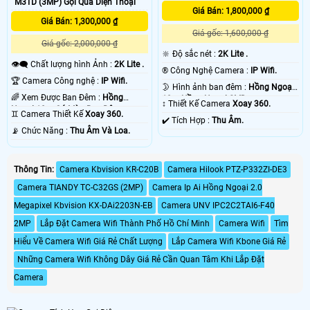
M3TD (3MP) Gọi Qua Diện Thoại
Giá Bán: 1,800,000 ₫
Giá Bán: 1,300,000 ₫
Giá gốc: 1,600,000 ₫
Giá gốc: 2,000,000 ₫
🔆 Độ sắc nét :
2K Lite .
👁️‍🗨 Chất lượng hình Ảnh :
2K Lite .
®️ Công Nghệ Camera :
IP Wifi.
🏆 Camera Công nghệ :
IP Wifi.
🌛 Hình ảnh ban đêm :
Hồng Ngoại
🌈 Xem Được Ban Đêm :
Hồng
10m Hồng Ngoại SMD.
↕️ Thiết Kế Camera
Xoay 360.
Ngoại 10m Có Màu Ban Ðêm.
♊ Camera Thiết Kế
Xoay 360.
️✔️ Tích Hợp :
Thu Âm.
️📡 Chức Năng :
Thu Âm Và Loa.
Thông Tin:
Camera Kbvision KR-C20B
Camera Hilook PTZ-P332ZI-DE3
Camera TIANDY TC-C32GS (2MP)
Camera Ip Ai Hồng Ngoại 2.0
Megapixel Kbvision KX-DAi2203N-EB
Camera UNV IPC2C2TAI6-F40
2MP
Lắp Đặt Camera Wifi Thành Phố Hồ Chí Minh
Camera Wifi
Tìm
Hiểu Về Camera Wifi Giá Rẻ Chất Lượng
Lắp Camera Wifi Kbone Giá Rẻ
Những Camera Wifi Không Dây Giá Rẻ Cần Quan Tâm Khi Lắp Đặt
Camera