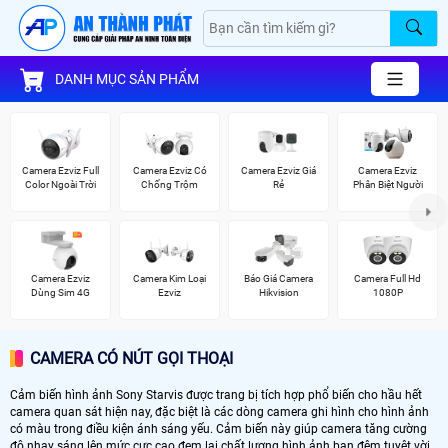
DANH MỤC SẢN PHẨM
Camera Ezviz Full
Camera Ezviz Có
Camera Ezviz Giá
Camera Ezviz
Color Ngoài Trời
Chống Trộm
Rẻ
Phân Biệt Người
Camera Ezviz
Camera Kim Loại
Báo Giá Camera
Camera Full Hd
Dùng Sim 4G
Ezviz
Hikvision
1080P
CAMERA CÓ NÚT GỌI THOẠI
Cảm biến hình ảnh Sony Starvis được trang bị tích hợp phổ biến cho hầu hết
camera quan sát hiện nay, đặc biệt là các dòng camera ghi hình cho hình ảnh
có màu trong điều kiện ánh sáng yếu. Cảm biến này giúp camera tăng cường
độ nhạy sáng lên mức cực cao đem lại chất lượng hình ảnh ban đêm tuyệt vời