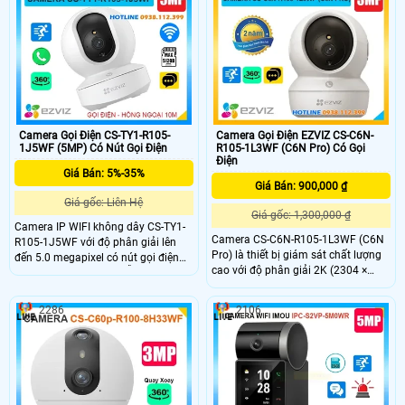
theo dõi chuyển động thông minh.
dạng con người thông minh tích
Ngoài ra, camera hỗ trợ thẻ nhớ lên
hợp mic và loa dễ dàng đàm thoại
đến 512GB, đàm thoại hai chiều với
được 2 chiều giá rẻ phù hợp lắp đặt
micro và loa tích hợp, cùng hồng
trong nhà.
ngoại 10m giúp quan sát rõ ràng cả
trong đêm.
Camera Gọi Điện CS-TY1-R105-
Camera Gọi Điện EZVIZ CS-C6N-
1J5WF (5MP) Có Nút Gọi Điện
R105-1L3WF (C6N Pro) Có Gọi
Điện
Giá Bán: 5%-35%
Giá Bán: 900,000 ₫
Giá gốc: Liên Hệ
Giá gốc: 1,300,000 ₫
Camera IP WIFI không dây CS-TY1-
Camera CS-C6N-R105-1L3WF (C6N
R105-1J5WF với độ phân giải lên
Pro) là thiết bị giám sát chất lượng
đến 5.0 megapixel có nút gọi điện
cao với độ phân giải 2K (2304 ×
thoại chỉ cần 1 chạm dễ dàng giám
1296) mang lại hình ảnh sắc nét và
sát trên điện thoại hồng ngoại tầm
chi tiết Camera có khả năng quay
nhìn xa 10m. Camera được thiết kế
2286
2106
xoay 360 độ đàm thoại 2 chiều tích
mỹ thuật cao và bắt mắt, camera có
hợp nút gọi điện cảm ứng tiện lợi
khả năng xoay 360 độ tích họp mic
giúp bạn dễ dàng tương tác từ xa
và loa đàm thoại 2 chiều, phát hiện
và theo dõi chuyển động thông
minh camera cho hình ảnh sắc nét
giá rẻ.