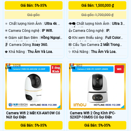
Giá Bán: 5%-35%
Giá Bán: 1,500,000 ₫
Giá gốc:
Giá gốc: 1,700,000 ₫
🔅 Chất lượng hình Ảnh :
Ultra 4k 👍🏾
👁️‍🗨 Chất lượng hình Ảnh :
Ultra 3k
.
+ Sắc Nét .
✳️ Camera Công nghệ :
IP Wifi.
👍 Camera Công nghệ :
IP.
❈ Giám sát Ban Đêm :
Hồng Ngoại
✪ Khi xem thiếu sáng :
Full Color
10m Có Màu Ban Ðêm.
30m Có Màu Ban Ðêm.
🗜️ Camera Dòng
Xoay 360.
🕸️ Cấu Tạo Camera
2 Mắt Trong
Nhà.
️♚ Khả Năng :
Thu Âm Và Loa.
️✨ Khả Năng :
Thu Âm Và Loa.
1028
902
Camera Wifi 2 Mắt KX-AM10W Có
Camera WIfi 2 Ống Kính IPC-
Nút Gọi Điện
S2XEP-10M0S Có Gọi Điện
Giá Bán: 5%-35%
Giá Bán: 5%-35%