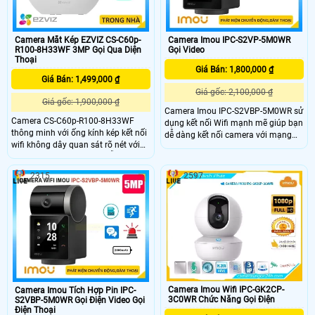
Camera Mắt Kép EZVIZ CS-C60p-
Camera Imou IPC-S2VP-5M0WR
R100-8H33WF 3MP Gọi Qua Diện
Gọi Video
Thoại
Giá Bán: 1,800,000 ₫
Giá Bán: 1,499,000 ₫
Giá gốc: 2,100,000 ₫
Giá gốc: 1,900,000 ₫
Camera Imou IPC-S2VBP-5M0WR sử
Camera CS-C60p-R100-8H33WF
dụng kết nối Wifi mạnh mẽ giúp bạn
thông minh với ống kính kép kết nối
dễ dàng kết nối camera với mạng
wifi không dây quan sát rõ nét với
Internet mà không cần phải kéo dây
độ phân giải 2K camera hỗ trợ quay
cáp phức tạp, Việc tích hợp video
quét trong nhà đàm thoại 2 chiều
trên màn hình 2. 4 inch và quản lý
2315
2597
tiện lợi và tích hợp nút gọi điện cảm
camera qua ứng dụng Imou trên
ứng nhanh chóng Với chuẩn nén
điện thoại thông minh giúp bạn
H.265 camera giúp tiết kiệm băng
kiểm soát và theo dõi từ xa một
thông và dung lượng lưu trữ hiệu
cách dễ dàng và thuận tiện.
quả.
Camera Imou Wifi IPC-GK2CP-
Camera Imou Tích Hợp Pin IPC-
3C0WR Chức Năng Gọi Điện
S2VBP-5M0WR Gọi Điện Video Gọi
Điện Thoại