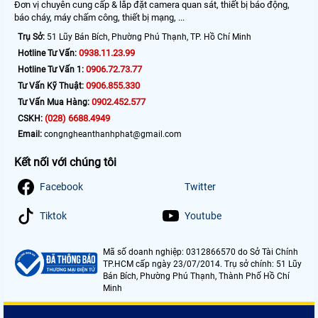
Đơn vị chuyên cung cấp & lắp đặt camera quan sát, thiết bị báo động,
báo cháy, máy chấm công, thiết bị mạng, ...
Trụ Sở:
51 Lũy Bán Bích, Phường Phú Thạnh, TP. Hồ Chí Minh
0938.11.23.99
Hotline Tư Vấn:
0906.72.73.77
Hotline Tư Vấn 1:
0906.855.330
Tư Vấn Kỹ Thuật:
0902.452.577
Tư Vấn Mua Hàng:
(028) 6688.4949
CSKH:
Email:
congngheanthanhphat@gmail.com
Kết nối với chúng tôi
Facebook
Twitter
Tiktok
Youtube
Mã số doanh nghiệp: 0312866570 do Sở Tài Chính
TP.HCM cấp ngày 23/07/2014. Trụ sở chính: 51 Lũy
Bán Bích, Phường Phú Thạnh, Thành Phố Hồ Chí
Minh