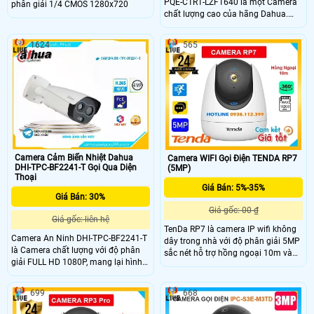
PQE-C1R1-LZF1640 là một Camera
phân giải 1/4 CMOS 1280x720
chất lượng cao của hãng Dahua.
Với chất liệu kim loại chắc chắn,
camera này đảm bảo độ bền và độ
1624
565
tin cậy. Hình ảnh vô cùng sắc nét và
chi tiết với độ phân giải Ultra 4k và
cảm biến 8MP
Camera Cảm Biến Nhiệt Dahua
Camera WIFI Gọi Điện TENDA RP7
DHI-TPC-BF2241-T Gọi Qua Diện
(5MP)
Thoại
Giá Bán: 5%-35%
Giá Bán: 30%
Giá gốc: 00 ₫
Giá gốc: liên hệ
TenDa RP7 là camera IP wifi không
Camera An Ninh DHI-TPC-BF2241-T
dây trong nhà với độ phân giải 5MP
là Camera chất lượng với độ phân
sắc nét hỗ trợ hồng ngoại 10m và
giải FULL HD 1080P, mang lại hình
đàm thoại 2 chiều tiện lợi. Camera
ảnh sắc nét và chân thực. Camera
nổi bật với khả năng quay xoay 360
có tính năng xem ban đêm thông
độ, nút gọi điện nhanh và thông
699
668
minh với công nghệ Hồng Ngoại
minh, phát hiện người phát hiện
Smart IR, giúp quan sát hiệu quả
chuyển động chính xác và khe cắm