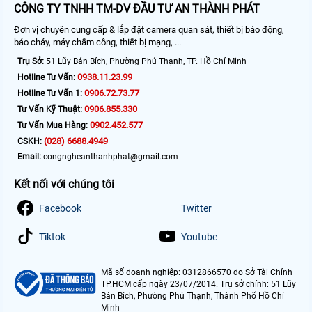
CÔNG TY TNHH TM-DV ĐẦU TƯ AN THÀNH PHÁT
Đơn vị chuyên cung cấp & lắp đặt camera quan sát, thiết bị báo động,
báo cháy, máy chấm công, thiết bị mạng, ...
Trụ Sở:
51 Lũy Bán Bích, Phường Phú Thạnh, TP. Hồ Chí Minh
0938.11.23.99
Hotline Tư Vấn:
0906.72.73.77
Hotline Tư Vấn 1:
0906.855.330
Tư Vấn Kỹ Thuật:
0902.452.577
Tư Vấn Mua Hàng:
(028) 6688.4949
CSKH:
Email:
congngheanthanhphat@gmail.com
Kết nối với chúng tôi
Facebook
Twitter
Tiktok
Youtube
Mã số doanh nghiệp: 0312866570 do Sở Tài Chính
TP.HCM cấp ngày 23/07/2014. Trụ sở chính: 51 Lũy
Bán Bích, Phường Phú Thạnh, Thành Phố Hồ Chí
Minh