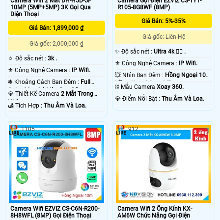
Camera Wifi 2 Mắt DH-H5D-5F
Camera Gọi Điện EZVIZ CS-TY1-
10MP (5MP+5MP) 3K Gọi Qua
R105-8G8WF (8MP)
Diện Thoại
Giá Bán: 5%-35%
Giá Bán: 1,899,000 ₫
Giá gốc: Liên Hệ
Giá gốc: 2,000,000 ₫
✨ Độ sắc nét :
Ultra 4k 👍🏾 .
🔅 Độ sắc nét :
3k .
⚜️ Công Nghệ Camera :
IP Wifi.
⚜️ Công Nghệ Camera :
IP Wifi.
💥 Nhìn Ban Đêm :
Hồng Ngoại 10m
❃ Khoảng Cách Ban Đêm :
Full
Hồng Ngoại Smart IR.
⛓ Mẫu Camera
Xoay 360.
Color 30m Có Màu Ban Ðêm.
💎 Thiết Kế Camera
2 Mắt Trong
️💎 Điểm Nỗi Bật :
Thu Âm Và Loa.
Nhà.
️🛃 Tích Hợp :
Thu Âm Và Loa.
1105
912
Camera Wifi EZVIZ CS-C6N-R200-
Camera Wifi 2 Ống Kính KX-
8H8WFL (8MP) Gọi Điện Thoại
AM6W Chức Năng Gọi Điện