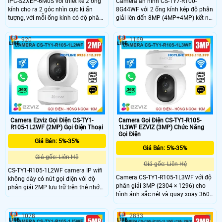
IPC-S2XEP-6M0S với thiết kế 2 ống
Camera an ninh CS-TY7-R100-
kính cho ra 2 góc nhìn cực kì ấn
8G44WF với 2 ống kính kép độ phân
tượng, với mỗi ống kính có độ phân
giải lên đến 8MP (4MP+4MP) kết nối
giải 6.0Mp cho ra hình ảnh 2K sắc
wifi không dây có khe thẻ nhớ
nét, tích hợp micro và loa giúp đàm
512GB, chip xử lý CMOS. hồng ngoại
920
1169
thoại 2 chiều trực tiếp, nhìn được
10m phát hiện chuyển động thông
hình ảnh có màu vào ban đêm với
minh hình ảnh sắc nét. Camera hỗ
khoảng cách 15m.
trợ nút gọi điện thoại chỉ cần 1
chạm, 1 ống kính cố định và 1 ống
kính quay quét được 360 độ dễ
dàng sử dụng giá rẻ.
Camera Ezviz Gọi Điện CS-TY1-
Camera Gọi Điện CS-TY1-R105-
R105-1L2WF (2MP) Gọi Điện Thoại
1L3WF EZVIZ (3MP) Chức Năng
Gọi Điện
Giá Bán: 5%-35%
Giá Bán: 5%-35%
Giá gốc: Liên Hệ
Giá gốc: Liên Hệ
CS-TY1-R105-1L2WF camera IP wifi
Camera CS-TY1-R105-1L3WF với độ
không dây có nút gọi điện với độ
phân giải 3MP (2304 × 1296) cho
phân giải 2MP lưu trữ trên thẻ nhớ
hình ảnh sắc nét và quay xoay 360
512GB chip xử lý CMOS cho hình
độ, bao quát toàn bộ không gian.
ảnh rõ nét hồng ngoại tầm nhìn xa
Công nghệ nén H.265 giúp tiết kiệm
10m hỗ trợ chức năng tự động theo
1078
2833
băng thông, tích hợp AI phát hiện và
dõi người xâm nhập Phát hiện hình