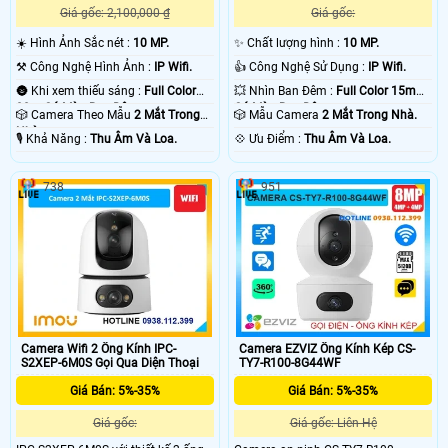
Giá gốc: 2,100,000 ₫
Giá gốc:
☀️ Hình Ảnh Sắc nét :
10 MP.
✨ Chất lượng hình :
10 MP.
⚒ Công Nghệ Hình Ảnh :
IP Wifi.
👍 Công Nghệ Sử Dụng :
IP Wifi.
🌚 Khi xem thiếu sáng :
Full Color
💥 Nhìn Ban Đêm :
Full Color 15m
30m Có Màu Ban Ðêm.
Có Màu Ban Ðêm.
🎲 Camera Theo Mẫu
2 Mắt Trong
🎲 Mẫu Camera
2 Mắt Trong Nhà.
Nhà.
️🎙 Khả Năng :
Thu Âm Và Loa.
️💠 Ưu Điểm :
Thu Âm Và Loa.
738
951
Camera Wifi 2 Ống Kính IPC-
Camera EZVIZ Ống Kính Kép CS-
S2XEP-6M0S Gọi Qua Diện Thoại
TY7-R100-8G44WF
Giá Bán: 5%-35%
Giá Bán: 5%-35%
Giá gốc:
Giá gốc: Liên Hệ