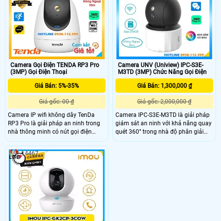
trong mọi điều kiện ánh sáng
thẻ nhớ lên đến 512GB giúp lưu trữ
lâu dài. Với mức giá rẻ, camera
TenDa RP7 là lựa chọn lý tưởng để
bảo vệ ngôi nhà bạn.
Camera Gọi Điện TENDA RP3 Pro
Camera UNV (Uniview) IPC-S3E-
(3MP) Gọi Điện Thoại
M3TD (3MP) Chức Năng Gọi Điện
Giá Bán: 5%-35%
Giá Bán: 1,300,000 ₫
Giá gốc: 00 ₫
Giá gốc: 2,000,000 ₫
Camera IP wifi không dây TenDa
Camera IPC-S3E-M3TD là giải pháp
RP3 Pro là giải pháp an ninh trong
giám sát an ninh với khả năng quay
nhà thông minh có nút gọi điện
quét 360° trong nhà độ phân giải
thông minh với độ phân giải 3MP
3.0 Megapixel mang lại hình ảnh
sắc nét hỗ trợ quay xoay 360 độ và
sắc nét. Tích hợp tính năng đàm
14467
tầm nhìn hồng ngoại 10m. Camera
thoại 2 chiều và nút gọi điện một
tích hợp nút gọi điện, đàm thoại 2
chạm tới ứng dụng giúp kết nối dễ
chiều, khe cắm thẻ nhớ lên đến
dàng ngoài ra camera hỗ trợ khe
256GB và tính năng phát hiện người
cắm thẻ nhớ Micro SD lên đến
thông minh. Với mức giá rẻ, TenDa
256GB lưu trữ dữ liệu lâu dài và tiện
RP3 Pro là lựa chọn lý tưởng cho
lợi.
mọi gia đình.