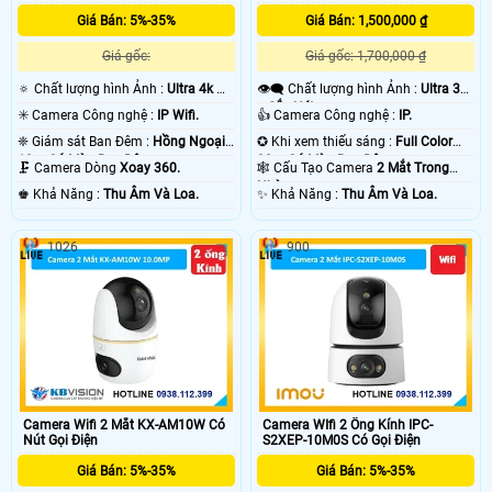
Giá Bán: 5%-35%
Giá Bán: 1,500,000 ₫
Giá gốc:
Giá gốc: 1,700,000 ₫
🔅 Chất lượng hình Ảnh :
Ultra 4k 👍🏾
👁️‍🗨 Chất lượng hình Ảnh :
Ultra 3k
.
+ Sắc Nét .
✳️ Camera Công nghệ :
IP Wifi.
👍 Camera Công nghệ :
IP.
❈ Giám sát Ban Đêm :
Hồng Ngoại
✪ Khi xem thiếu sáng :
Full Color
10m Có Màu Ban Ðêm.
30m Có Màu Ban Ðêm.
🗜️ Camera Dòng
Xoay 360.
🕸️ Cấu Tạo Camera
2 Mắt Trong
Nhà.
️♚ Khả Năng :
Thu Âm Và Loa.
️✨ Khả Năng :
Thu Âm Và Loa.
1026
900
Camera Wifi 2 Mắt KX-AM10W Có
Camera WIfi 2 Ống Kính IPC-
Nút Gọi Điện
S2XEP-10M0S Có Gọi Điện
Giá Bán: 5%-35%
Giá Bán: 5%-35%