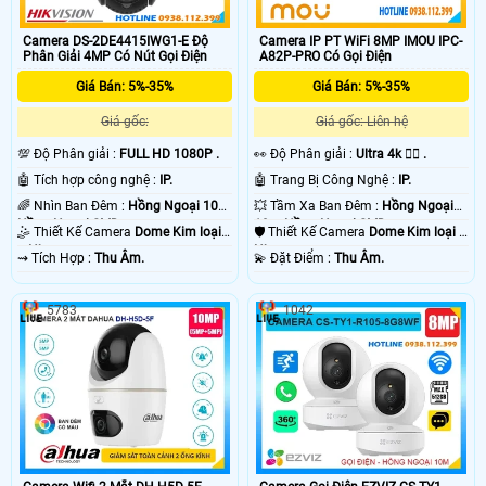
Camera DS-2DE4415IWG1-E Độ
Camera IP PT WiFi 8MP IMOU IPC-
Phân Giải 4MP Có Nút Gọi Điện
A82P-PRO Có Gọi Điện
Giá Bán: 5%-35%
Giá Bán: 5%-35%
Giá gốc:
Giá gốc: Liên hệ
💯 Độ Phân giải :
FULL HD 1080P .
️👀 Độ Phân giải :
Ultra 4k 👍🏾 .
🤖️ Tích hợp công nghệ :
IP.
🤖️ Trang Bị Công Nghệ :
IP.
🌈 Nhìn Ban Đêm :
Hồng Ngoại 10m
💥 Tầm Xa Ban Đêm :
Hồng Ngoại
Hồng Ngoại SMD.
10m Hồng Ngoại SMD.
🤹 Thiết Kế Camera
Dome Kim loại
🛡 Thiết Kế Camera
Dome Kim loại +
+ Nhựa.
Nhựa.
️⇝ Tích Hợp :
Thu Âm.
️💫 Đặt Điểm :
Thu Âm.
5783
1042