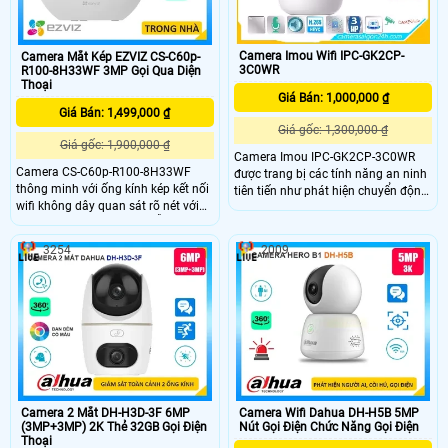
Camera Imou Wifi IPC-GK2CP-
Camera Mắt Kép EZVIZ CS-C60p-
3C0WR
R100-8H33WF 3MP Gọi Qua Diện
Thoại
Giá Bán: 1,000,000 ₫
Giá Bán: 1,499,000 ₫
Giá gốc: 1,300,000 ₫
Giá gốc: 1,900,000 ₫
Camera Imou IPC-GK2CP-3C0WR
Camera CS-C60p-R100-8H33WF
được trang bị các tính năng an ninh
thông minh với ống kính kép kết nối
tiên tiến như phát hiện chuyển động
wifi không dây quan sát rõ nét với
và báo động thông minh Khi phát
độ phân giải 2K camera hỗ trợ quay
hiện chuyển động bất thường,
quét trong nhà đàm thoại 2 chiều
camera sẽ gửi thông báo ngay lập
3254
2009
tiện lợi và tích hợp nút gọi điện cảm
tức đến điện thoại của bạn qua ứng
ứng nhanh chóng Với chuẩn nén
dụng Imou
H.265 camera giúp tiết kiệm băng
thông và dung lượng lưu trữ hiệu
quả.
Camera 2 Mắt DH-H3D-3F 6MP
Camera Wifi Dahua DH-H5B 5MP
(3MP+3MP) 2K Thẻ 32GB Gọi Điện
Nút Gọi Điện Chức Năng Gọi Điện
Thoại