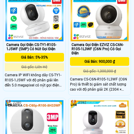
theo dõi chuyển động thông minh.
dạng con người thông minh tích
Ngoài ra, camera hỗ trợ thẻ nhớ lên
hợp mic và loa dễ dàng đàm thoại
đến 512GB, đàm thoại hai chiều với
được 2 chiều giá rẻ phù hợp lắp đặt
micro và loa tích hợp, cùng hồng
trong nhà.
ngoại 10m giúp quan sát rõ ràng cả
trong đêm.
Camera Gọi Điện CS-TY1-R105-
Camera Gọi Điện EZVIZ CS-C6N-
1J5WF (5MP) Có Nút Gọi Điện
R105-1L3WF (C6N Pro) Có Gọi
Điện
Giá Bán: 5%-35%
Giá Bán: 900,000 ₫
Giá gốc: Liên Hệ
Giá gốc: 1,300,000 ₫
Camera IP WIFI không dây CS-TY1-
Camera CS-C6N-R105-1L3WF (C6N
R105-1J5WF với độ phân giải lên
Pro) là thiết bị giám sát chất lượng
đến 5.0 megapixel có nút gọi điện
cao với độ phân giải 2K (2304 ×
thoại chỉ cần 1 chạm dễ dàng giám
1296) mang lại hình ảnh sắc nét và
sát trên điện thoại hồng ngoại tầm
chi tiết Camera có khả năng quay
nhìn xa 10m. Camera được thiết kế
2280
2592
xoay 360 độ đàm thoại 2 chiều tích
mỹ thuật cao và bắt mắt, camera có
hợp nút gọi điện cảm ứng tiện lợi
khả năng xoay 360 độ tích họp mic
giúp bạn dễ dàng tương tác từ xa
và loa đàm thoại 2 chiều, phát hiện
và theo dõi chuyển động thông
minh camera cho hình ảnh sắc nét
giá rẻ.