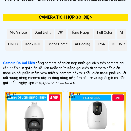
CAMERA TÍCH HỢP GỌI ĐIỆN
Mic Và Loa
Dual Light
78°
Hồng Ngoại
Full Color
AI
CMOS
Xoay 360
Speed Dome
AI Coding
IP66
3D DNR
Camera Có Gọi Điện
dòng camera có thích hợp nhút gọi điện trên camera chỉ
cần nhấn nút gọi điện sẽ kích hoặc chức năng gọi điện từ camera đến điện
thoại có cài phần mêm xem thiết bị camera này yêu cầu điện thoại phải có kết
nối mạng dòng camera này thường dùng để giám sát trẻ và người già khi cần
gọi khẩn. Ngày Upate:
8/4/2026 12:00:00 AM
19
23