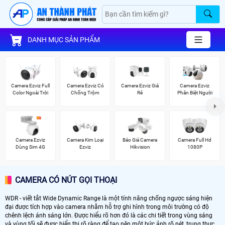
DANH MỤC SẢN PHẨM
Camera Ezviz Full
Camera Ezviz Có
Camera Ezviz Giá
Camera Ezviz
Color Ngoài Trời
Chống Trộm
Rẻ
Phân Biệt Người
Camera Ezviz
Camera Kim Loại
Báo Giá Camera
Camera Full Hd
Dùng Sim 4G
Ezviz
Hikvision
1080P
CAMERA CÓ NÚT GỌI THOẠI
WDR - viết tắt Wide Dynamic Range là một tính năng chống ngược sáng hiện
đại được tích hợp vào camera nhằm hỗ trợ ghi hình trong môi trường có độ
chênh lệch ánh sáng lớn. Được hiểu rõ hơn đó là các chi tiết trong vùng sáng
và vùng tối sẽ được hiển thị rõ ràng để tạo nên một bức ảnh rõ nét, trung thực.