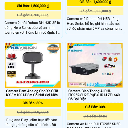
Giá Bán: 1,400,000 ₫
Giá Bán: 1,500,000 ₫
Giá gốc: 1,600,000 ₫
Giá gốc: 1,700,000 ₫
Camera wifi Dahua DH-H5B dòng
Camera 2 mắt Dahua DH-H3D-3F là
Hero Series hỗ trợ ghi hình sắc nét
dòng Hero Series bảo vệ an ninh
với độ phân giải 5MP và công nghệ
toàn diện với 1 ống kính cố định, 1
xem đêm với hồng ngoại lên đến
ống kính xoay 360. Mỗi mắt có độ
10m, cho hình ảnh sắc nét cả ngày
phân giải 3MP cung cấp hình ảnh
và đêm. Camera DH-H5B hỗ trợ
4897
2129
giám sát sắc nét, hỗ trợ ban đêm có
quay quét linh hoạt (Pan 350° và
màu, tích hợp mic và loa đàm thoại
Tilt 80°), tính năng phát hiện người
2 chiều, khả năng phát hiện phân
và thú cưng.
biệt người vật độ chính xác cao
Camera Dsm Analog Cho Xe Ô Tô
Camera Giao Thong Ai DHI-
KX-FM1001-DSM Có Nút Gọi Điện
ITC952-SU2F-PQE-C1R1-LZF1640
Có Gọi Điện
Giá Bán: 30%
Giá Bán: 30%
Giá gốc: 5,160,000 ₫
Giá gốc: liên hệ
. Plug and Play , cắm trực tiếp vào
Camera An Ninh DHI-ITC952-SU2F-
đầu ghi, không cần cấu hình. . Độ