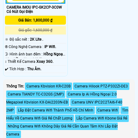
CAMERA IMOU IPC-GK2CP-3C0W
Có Nút Gọi Điện
Giá Bán: 1,800,000 ₫
Giá gốc: 1,600,000 ₫
🔆 Độ sắc nét :
2K Lite .
®️ Công Nghệ Camera :
IP Wifi.
🌛 Hình ảnh ban đêm :
Hồng Ngoại
10m Hồng Ngoại SMD.
↕️ Thiết Kế Camera
Xoay 360.
️✔️ Tích Hợp :
Thu Âm.
Thông Tin:
Camera Kbvision KR-C20B
Camera Hilook PTZ-P332ZI-DE3
Camera TIANDY TC-C32GS (2MP)
Camera Ip Ai Hồng Ngoại 2.0
Megapixel Kbvision KX-DAi2203N-EB
Camera UNV IPC2C2TAI6-F40
2MP
Lắp Đặt Camera Wifi Thành Phố Hồ Chí Minh
Camera Wifi
Tìm
Hiểu Về Camera Wifi Giá Rẻ Chất Lượng
Lắp Camera Wifi Kbone Giá Rẻ
Những Camera Wifi Không Dây Giá Rẻ Cần Quan Tâm Khi Lắp Đặt
Camera