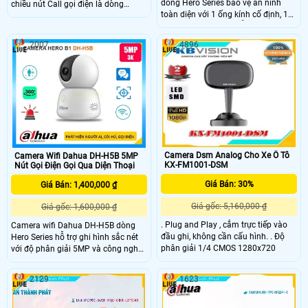
dòng Hero Series bảo vệ an ninh
chiều nút Call gọi điện là dòng
toàn diện với 1 ống kính cố định, 1
camera IP wifi không dây mới nhất
ống kính xoay 360. Mỗi mắt có độ
có trang bị thêm nút Call gọi điện tới
phân giải 3MP cung cấp hình ảnh
điện thoại giúp người đứng gần
2007
4896
giám sát sắc nét, hỗ trợ ban đêm có
camera có thể trò chuyên nhanh
màu, tích hợp mic và loa đàm thoại
cũng như cần sự trợ giúp khẩn cấp.
2 chiều, khả năng phát hiện phân
biệt người vật độ chính xác cao
Camera Dsm Analog Cho Xe Ô Tô
Camera Wifi Dahua DH-H5B 5MP
KX-FM1001-DSM
Nút Gọi Điện Gọi Qua Diện Thoại
Giá Bán: 30%
Giá Bán: 1,400,000 ₫
Giá gốc: 5,160,000 ₫
Giá gốc: 1,600,000 ₫
. Plug and Play , cắm trực tiếp vào
Camera wifi Dahua DH-H5B dòng
đầu ghi, không cần cấu hình. . Độ
Hero Series hỗ trợ ghi hình sắc nét
phân giải 1/4 CMOS 1280x720
với độ phân giải 5MP và công nghệ
xem đêm với hồng ngoại lên đến
10m, cho hình ảnh sắc nét cả ngày
2129
1623
và đêm. Camera DH-H5B hỗ trợ
quay quét linh hoạt (Pan 350° và
Tilt 80°), tính năng phát hiện người