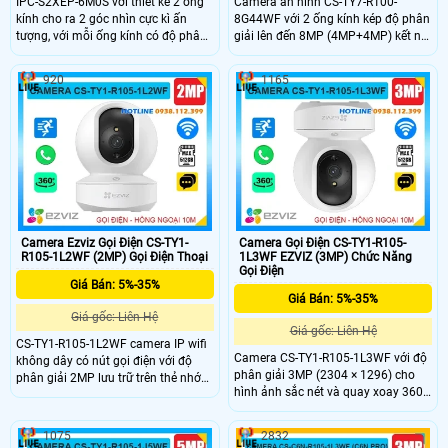
IPC-S2XEP-6M0S với thiết kế 2 ống
Camera an ninh CS-TY7-R100-
kính cho ra 2 góc nhìn cực kì ấn
8G44WF với 2 ống kính kép độ phân
tượng, với mỗi ống kính có độ phân
giải lên đến 8MP (4MP+4MP) kết nối
giải 6.0Mp cho ra hình ảnh 2K sắc
wifi không dây có khe thẻ nhớ
nét, tích hợp micro và loa giúp đàm
512GB, chip xử lý CMOS. hồng ngoại
920
1165
thoại 2 chiều trực tiếp, nhìn được
10m phát hiện chuyển động thông
hình ảnh có màu vào ban đêm với
minh hình ảnh sắc nét. Camera hỗ
khoảng cách 15m.
trợ nút gọi điện thoại chỉ cần 1
chạm, 1 ống kính cố định và 1 ống
kính quay quét được 360 độ dễ
dàng sử dụng giá rẻ.
Camera Ezviz Gọi Điện CS-TY1-
Camera Gọi Điện CS-TY1-R105-
R105-1L2WF (2MP) Gọi Điện Thoại
1L3WF EZVIZ (3MP) Chức Năng
Gọi Điện
Giá Bán: 5%-35%
Giá Bán: 5%-35%
Giá gốc: Liên Hệ
Giá gốc: Liên Hệ
CS-TY1-R105-1L2WF camera IP wifi
Camera CS-TY1-R105-1L3WF với độ
không dây có nút gọi điện với độ
phân giải 3MP (2304 × 1296) cho
phân giải 2MP lưu trữ trên thẻ nhớ
hình ảnh sắc nét và quay xoay 360
512GB chip xử lý CMOS cho hình
độ, bao quát toàn bộ không gian.
ảnh rõ nét hồng ngoại tầm nhìn xa
Công nghệ nén H.265 giúp tiết kiệm
10m hỗ trợ chức năng tự động theo
1075
2832
băng thông, tích hợp AI phát hiện và
dõi người xâm nhập Phát hiện hình