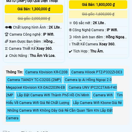
M3TD (3MP) Gọi Qua Diện Thoại
Giá Bán: 1,800,000 ₫
Giá Bán: 1,300,000 ₫
Giá gốc: 1,600,000 ₫
Giá gốc: 2,000,000 ₫
🔆 Độ sắc nét :
2K Lite .
👁️‍🗨 Chất lượng hình Ảnh :
2K Lite .
®️ Công Nghệ Camera :
IP Wifi.
🏆 Camera Công nghệ :
IP Wifi.
🌛 Hình ảnh ban đêm :
Hồng Ngoại
🌈 Xem Được Ban Đêm :
Hồng
10m Hồng Ngoại SMD.
↕️ Thiết Kế Camera
Xoay 360.
Ngoại 10m Có Màu Ban Ðêm.
♊ Camera Thiết Kế
Xoay 360.
️✔️ Tích Hợp :
Thu Âm.
️📡 Chức Năng :
Thu Âm Và Loa.
Thông Tin:
Camera Kbvision KR-C20B
Camera Hilook PTZ-P332ZI-DE3
Camera TIANDY TC-C32GS (2MP)
Camera Ip Ai Hồng Ngoại 2.0
Megapixel Kbvision KX-DAi2203N-EB
Camera UNV IPC2C2TAI6-F40
2MP
Lắp Đặt Camera Wifi Thành Phố Hồ Chí Minh
Camera Wifi
Tìm
Hiểu Về Camera Wifi Giá Rẻ Chất Lượng
Lắp Camera Wifi Kbone Giá Rẻ
Những Camera Wifi Không Dây Giá Rẻ Cần Quan Tâm Khi Lắp Đặt
Camera