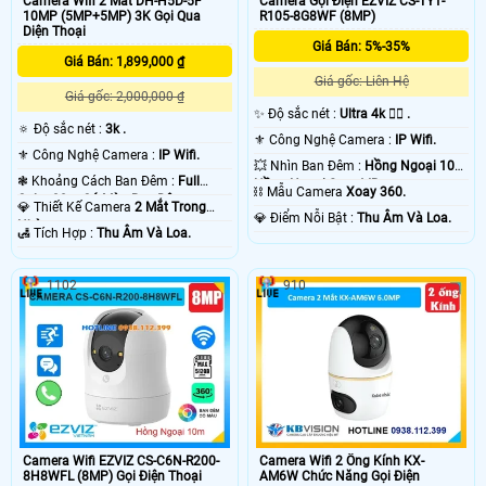
Camera Wifi 2 Mắt DH-H5D-5F
Camera Gọi Điện EZVIZ CS-TY1-
10MP (5MP+5MP) 3K Gọi Qua
R105-8G8WF (8MP)
Diện Thoại
Giá Bán: 5%-35%
Giá Bán: 1,899,000 ₫
Giá gốc: Liên Hệ
Giá gốc: 2,000,000 ₫
✨ Độ sắc nét :
Ultra 4k 👍🏾 .
🔅 Độ sắc nét :
3k .
⚜️ Công Nghệ Camera :
IP Wifi.
⚜️ Công Nghệ Camera :
IP Wifi.
💥 Nhìn Ban Đêm :
Hồng Ngoại 10m
❃ Khoảng Cách Ban Đêm :
Full
Hồng Ngoại Smart IR.
⛓ Mẫu Camera
Xoay 360.
Color 30m Có Màu Ban Ðêm.
💎 Thiết Kế Camera
2 Mắt Trong
️💎 Điểm Nỗi Bật :
Thu Âm Và Loa.
Nhà.
️🛃 Tích Hợp :
Thu Âm Và Loa.
1102
910
Camera Wifi EZVIZ CS-C6N-R200-
Camera Wifi 2 Ống Kính KX-
8H8WFL (8MP) Gọi Điện Thoại
AM6W Chức Năng Gọi Điện