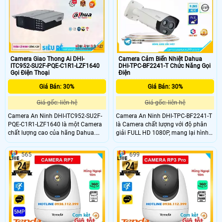
và thú cưng.
Camera Giao Thong Ai DHI-
Camera Cảm Biến Nhiệt Dahua
ITC952-SU2F-PQE-C1R1-LZF1640
DHI-TPC-BF2241-T Chức Năng Gọi
Gọi Điện Thoại
Điện
Giá Bán: 30%
Giá Bán: 30%
Giá gốc: liên hệ
Giá gốc: liên hệ
Camera An Ninh DHI-ITC952-SU2F-
Camera An Ninh DHI-TPC-BF2241-T
PQE-C1R1-LZF1640 là một Camera
là Camera chất lượng với độ phân
chất lượng cao của hãng Dahua.
giải FULL HD 1080P, mang lại hình
Với chất liệu kim loại chắc chắn,
ảnh sắc nét và chân thực. Camera
camera này đảm bảo độ bền và độ
có tính năng xem ban đêm thông
565
699
tin cậy. Hình ảnh vô cùng sắc nét và
minh với công nghệ Hồng Ngoại
chi tiết với độ phân giải Ultra 4k và
Smart IR, giúp quan sát hiệu quả
cảm biến 8MP
trong mọi điều kiện ánh sáng