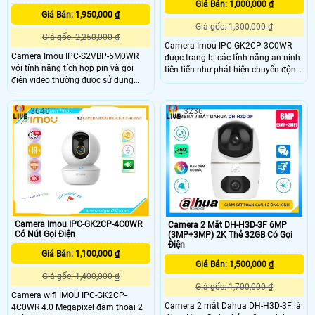
Giá Bán: 1,000,000 ₫
Giá Bán: 1,950,000 ₫
Giá gốc: 1,300,000 ₫
Giá gốc: 2,250,000 ₫
Camera Imou IPC-GK2CP-3C0WR
Camera Imou IPC-S2VBP-5M0WR
được trang bị các tính năng an ninh
với tính năng tích hợp pin và gọi
tiên tiến như phát hiện chuyển động
điện video thường được sử dụng
và báo động thông minh Khi phát
trong các tình huống và công trình
hiện chuyển động bất thường,
khác nhau để cung cấp sự giám sát
camera sẽ gửi thông báo ngay lập
3640
3236
linh hoạt và tiện lợi,hỗ trợ tính năng
tức đến điện thoại của bạn qua ứng
gọi điện video cho phép bạn thực
dụng Imou
hiện cuộc gọi video trực tiếp từ
camera, rất hữu ích trong việc giao
tiếp và giám sát từ xa
Camera Imou IPC-GK2CP-4C0WR
Camera 2 Mắt DH-H3D-3F 6MP
Có Nút Gọi Điện
(3MP+3MP) 2K Thẻ 32GB Có Gọi
Điện
Giá Bán: 1,100,000 ₫
Giá Bán: 1,500,000 ₫
Giá gốc: 1,400,000 ₫
Giá gốc: 1,700,000 ₫
Camera wifi IMOU IPC-GK2CP-
Camera 2 mắt Dahua DH-H3D-3F là
4C0WR 4.0 Megapixel đàm thoại 2