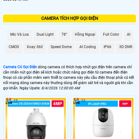
CAMERA TÍCH HỢP GỌI ĐIỆN
Mic Và Loa
Dual Light
78°
Hồng Ngoại
Full Color
AI
CMOS
Xoay 360
Speed Dome
AI Coding
IP66
3D DNR
Camera Có Gọi Điện
dòng camera có thích hợp nhút gọi điện trên camera chỉ
cần nhấn nút gọi điện sẽ kích hoặc chức năng gọi điện từ camera đến điện
thoại có cài phần mêm xem thiết bị camera này yêu cầu điện thoại phải có kết
nối mạng dòng camera này thường dùng để giám sát trẻ và người già khi cần
gọi khẩn. Ngày Upate:
8/4/2026 12:00:00 AM
19
23