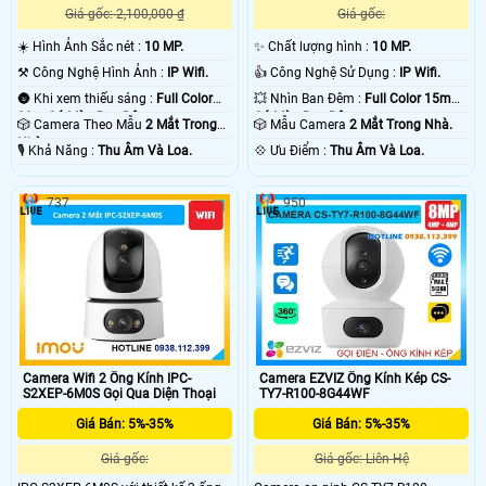
Giá gốc: 2,100,000 ₫
Giá gốc:
☀️ Hình Ảnh Sắc nét :
10 MP.
✨ Chất lượng hình :
10 MP.
⚒ Công Nghệ Hình Ảnh :
IP Wifi.
👍 Công Nghệ Sử Dụng :
IP Wifi.
🌚 Khi xem thiếu sáng :
Full Color
💥 Nhìn Ban Đêm :
Full Color 15m
30m Có Màu Ban Ðêm.
Có Màu Ban Ðêm.
🎲 Camera Theo Mẫu
2 Mắt Trong
🎲 Mẫu Camera
2 Mắt Trong Nhà.
Nhà.
️🎙 Khả Năng :
Thu Âm Và Loa.
️💠 Ưu Điểm :
Thu Âm Và Loa.
737
950
Camera Wifi 2 Ống Kính IPC-
Camera EZVIZ Ống Kính Kép CS-
S2XEP-6M0S Gọi Qua Diện Thoại
TY7-R100-8G44WF
Giá Bán: 5%-35%
Giá Bán: 5%-35%
Giá gốc:
Giá gốc: Liên Hệ