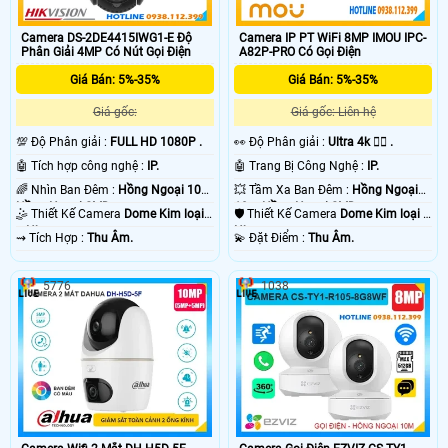
Camera DS-2DE4415IWG1-E Độ
Camera IP PT WiFi 8MP IMOU IPC-
Phân Giải 4MP Có Nút Gọi Điện
A82P-PRO Có Gọi Điện
Giá Bán: 5%-35%
Giá Bán: 5%-35%
Giá gốc:
Giá gốc: Liên hệ
💯 Độ Phân giải :
FULL HD 1080P .
️👀 Độ Phân giải :
Ultra 4k 👍🏾 .
🤖️ Tích hợp công nghệ :
IP.
🤖️ Trang Bị Công Nghệ :
IP.
🌈 Nhìn Ban Đêm :
Hồng Ngoại 10m
💥 Tầm Xa Ban Đêm :
Hồng Ngoại
Hồng Ngoại SMD.
10m Hồng Ngoại SMD.
🤹 Thiết Kế Camera
Dome Kim loại
🛡 Thiết Kế Camera
Dome Kim loại +
+ Nhựa.
Nhựa.
️⇝ Tích Hợp :
Thu Âm.
️💫 Đặt Điểm :
Thu Âm.
5776
1038