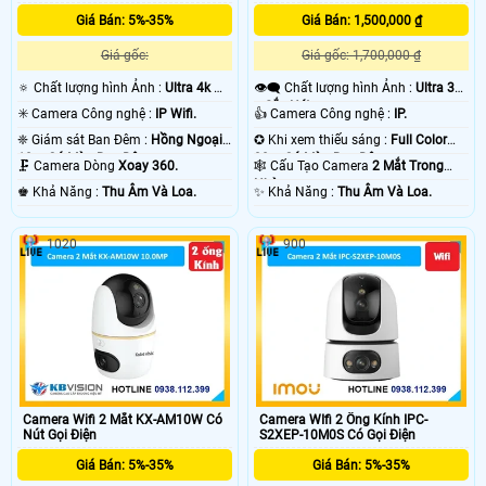
Giá Bán: 5%-35%
Giá Bán: 1,500,000 ₫
Giá gốc:
Giá gốc: 1,700,000 ₫
🔅 Chất lượng hình Ảnh :
Ultra 4k 👍🏾
👁️‍🗨 Chất lượng hình Ảnh :
Ultra 3k
.
+ Sắc Nét .
✳️ Camera Công nghệ :
IP Wifi.
👍 Camera Công nghệ :
IP.
❈ Giám sát Ban Đêm :
Hồng Ngoại
✪ Khi xem thiếu sáng :
Full Color
10m Có Màu Ban Ðêm.
30m Có Màu Ban Ðêm.
🗜️ Camera Dòng
Xoay 360.
🕸️ Cấu Tạo Camera
2 Mắt Trong
Nhà.
️♚ Khả Năng :
Thu Âm Và Loa.
️✨ Khả Năng :
Thu Âm Và Loa.
1020
900
Camera Wifi 2 Mắt KX-AM10W Có
Camera WIfi 2 Ống Kính IPC-
Nút Gọi Điện
S2XEP-10M0S Có Gọi Điện
Giá Bán: 5%-35%
Giá Bán: 5%-35%