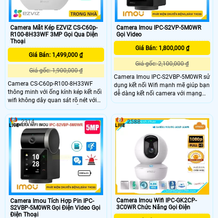
Camera Mắt Kép EZVIZ CS-C60p-
Camera Imou IPC-S2VP-5M0WR
R100-8H33WF 3MP Gọi Qua Diện
Gọi Video
Thoại
Giá Bán: 1,800,000 ₫
Giá Bán: 1,499,000 ₫
Giá gốc: 2,100,000 ₫
Giá gốc: 1,900,000 ₫
Camera Imou IPC-S2VBP-5M0WR sử
Camera CS-C60p-R100-8H33WF
dụng kết nối Wifi mạnh mẽ giúp bạn
thông minh với ống kính kép kết nối
dễ dàng kết nối camera với mạng
wifi không dây quan sát rõ nét với
Internet mà không cần phải kéo dây
độ phân giải 2K camera hỗ trợ quay
cáp phức tạp, Việc tích hợp video
quét trong nhà đàm thoại 2 chiều
trên màn hình 2. 4 inch và quản lý
2314
2588
tiện lợi và tích hợp nút gọi điện cảm
camera qua ứng dụng Imou trên
ứng nhanh chóng Với chuẩn nén
điện thoại thông minh giúp bạn
H.265 camera giúp tiết kiệm băng
kiểm soát và theo dõi từ xa một
thông và dung lượng lưu trữ hiệu
cách dễ dàng và thuận tiện.
quả.
Camera Imou Wifi IPC-GK2CP-
Camera Imou Tích Hợp Pin IPC-
3C0WR Chức Năng Gọi Điện
S2VBP-5M0WR Gọi Điện Video Gọi
Điện Thoại