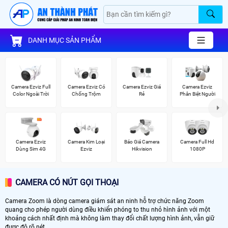
DANH MỤC SẢN PHẨM
Camera Ezviz Full
Camera Ezviz Có
Camera Ezviz Giá
Camera Ezviz
Color Ngoài Trời
Chống Trộm
Rẻ
Phân Biệt Người
Camera Ezviz
Camera Kim Loại
Báo Giá Camera
Camera Full Hd
Dùng Sim 4G
Ezviz
Hikvision
1080P
CAMERA CÓ NÚT GỌI THOẠI
Camera Zoom là dòng camera giám sát an ninh hỗ trợ chức năng Zoom
quang cho phép người dùng điều khiển phóng to thu nhỏ hình ảnh với một
khoảng cách nhất định mà không làm thay đổi chất lượng hình ảnh, vẫn giữ
được độ rõ nét.