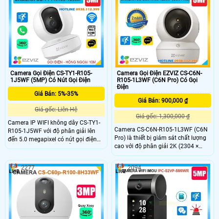
theo dõi chuyển động thông minh.
dạng con người thông minh tích
Ngoài ra, camera hỗ trợ thẻ nhớ lên
hợp mic và loa dễ dàng đàm thoại
đến 512GB, đàm thoại hai chiều với
được 2 chiều giá rẻ phù hợp lắp đặt
micro và loa tích hợp, cùng hồng
trong nhà.
ngoại 10m giúp quan sát rõ ràng cả
trong đêm.
Camera Gọi Điện CS-TY1-R105-
Camera Gọi Điện EZVIZ CS-C6N-
1J5WF (5MP) Có Nút Gọi Điện
R105-1L3WF (C6N Pro) Có Gọi
Điện
Giá Bán: 5%-35%
Giá Bán: 900,000 ₫
Giá gốc: Liên Hệ
Giá gốc: 1,300,000 ₫
Camera IP WIFI không dây CS-TY1-
Camera CS-C6N-R105-1L3WF (C6N
R105-1J5WF với độ phân giải lên
Pro) là thiết bị giám sát chất lượng
đến 5.0 megapixel có nút gọi điện
cao với độ phân giải 2K (2304 ×
thoại chỉ cần 1 chạm dễ dàng giám
1296) mang lại hình ảnh sắc nét và
sát trên điện thoại hồng ngoại tầm
chi tiết Camera có khả năng quay
nhìn xa 10m. Camera được thiết kế
2277
2094
xoay 360 độ đàm thoại 2 chiều tích
mỹ thuật cao và bắt mắt, camera có
hợp nút gọi điện cảm ứng tiện lợi
khả năng xoay 360 độ tích họp mic
giúp bạn dễ dàng tương tác từ xa
và loa đàm thoại 2 chiều, phát hiện
và theo dõi chuyển động thông
minh camera cho hình ảnh sắc nét
giá rẻ.