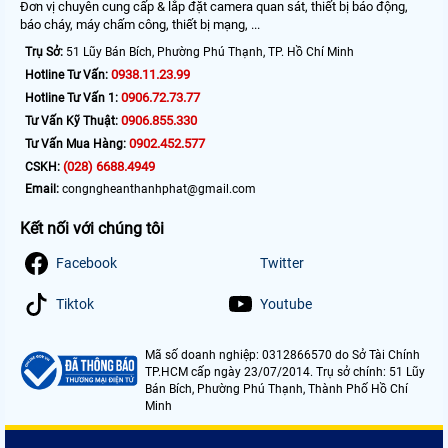
Đơn vị chuyên cung cấp & lắp đặt camera quan sát, thiết bị báo động,
báo cháy, máy chấm công, thiết bị mạng, ...
Trụ Sở:
51 Lũy Bán Bích, Phường Phú Thạnh, TP. Hồ Chí Minh
0938.11.23.99
Hotline Tư Vấn:
0906.72.73.77
Hotline Tư Vấn 1:
0906.855.330
Tư Vấn Kỹ Thuật:
0902.452.577
Tư Vấn Mua Hàng:
(028) 6688.4949
CSKH:
Email:
congngheanthanhphat@gmail.com
Kết nối với chúng tôi
Facebook
Twitter
Tiktok
Youtube
Mã số doanh nghiệp: 0312866570 do Sở Tài Chính
TP.HCM cấp ngày 23/07/2014. Trụ sở chính: 51 Lũy
Bán Bích, Phường Phú Thạnh, Thành Phố Hồ Chí
Minh