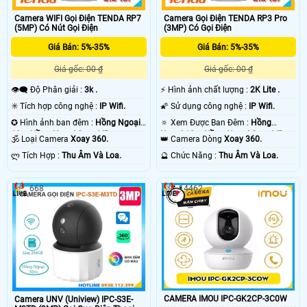
Camera WIFI Gọi Điện TENDA RP7
Camera Gọi Điện TENDA RP3 Pro
(5MP) Có Nút Gọi Điện
(3MP) Có Gọi Điện
Giá Bán: 5%-35%
Giá Bán: 5%-35%
Giá gốc: 00 ₫
Giá gốc: 00 ₫
👁️‍🗨 Độ Phân giải :
3k .
️⚡ Hình ảnh chất lượng :
2K Lite .
✳️ Tích hợp công nghệ :
IP Wifi.
🌠 Sử dụng công nghệ :
IP Wifi.
✪ Hình ảnh ban đêm :
Hồng Ngoại
🔅 Xem Được Ban Đêm :
Hồng
10m Hồng Ngoại Smart IR.
Ngoại 10m Hồng Ngoại Smart IR.
🕉️ Loại Camera
Xoay 360.
👑 Camera Dòng
Xoay 360.
️ლ Tích Hợp :
Thu Âm Và Loa.
️🔮 Chức Năng :
Thu Âm Và Loa.
668
14462
CAMERA IMOU IPC-GK2CP-3C0W
Camera UNV (Uniview) IPC-S3E-