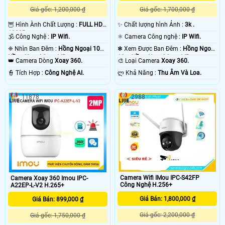
Giá gốc: 1,200,000 ₫
Giá gốc: 1,700,000 ₫
🦉 Hình Ành Chất Lượng :
FULL HD
✨ Chất lượng hình Ảnh :
3k .
1080P .
🕉️ Công Nghệ :
IP Wifi.
⚛️ Camera Công nghệ :
IP Wifi.
❈ Nhìn Ban Đêm :
Hồng Ngoại 10m
❃ Xem Được Ban Đêm :
Hồng Ngoại
Hồng Ngoại Smart IR.
10m Hồng Ngoại Smart IR.
👑 Camera Dòng
Xoay 360.
🎨 Loại Camera
Xoay 360.
️👮 Tích Hợp :
Công Nghệ AI.
️ლ Khả Năng :
Thu Âm Và Loa.
11878
2988
Camera Wifi IMou IPC-S42FP
Camera Xoay 360 Imou IPC-
Công Nghệ H.256+
A22EP-L-V2 H.265+
Giá Bán: 1,800,000 ₫
Giá Bán: 899,000 ₫
Giá gốc: 2,200,000 ₫
Giá gốc: 1,750,000 ₫