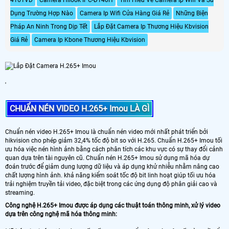
dây phức tạp
Dụng Trường Hợp Nào
Camera Ip Wifi Cửa Hàng Giá Rẻ
Những Biện
Pháp An Ninh Trong Dịp Tết
Lắp Đặt Camera Ip Thương Hiệu Kbvision
Giá Rẻ
Camera Ip Kbone Thương Hiệu Kbvision
'
CHUẨN NÉN VIDEO H.265+ Imou LÀ GÌ
Chuẩn nén video H.265+ Imou là chuẩn nén video mới nhất phát triển bởi
hikvision cho phép giảm 32,4% tốc độ bit so với H.265. Chuẩn H.265+ Imou tối
ưu hóa việc nén hình ảnh bằng cách phân tích các khu vực có sự thay đổi cảnh
quan dựa trên tài nguyên cũ. Chuẩn nén H.265+ Imou sử dụng mã hóa dự
đoán trước để giảm dung lượng dữ liệu và áp dụng khử nhiễu nhằm nâng cao
chất lượng hình ảnh. khả năng kiểm soát tốc độ bit linh hoạt giúp tối ưu hóa
trải nghiệm truyền tải video, đặc biệt trong các ứng dụng độ phân giải cao và
streaming.
Công nghệ H.265+ Imou được áp dụng các thuật toán thông minh, xử lý video
dựa trên công nghệ mã hóa thông minh: