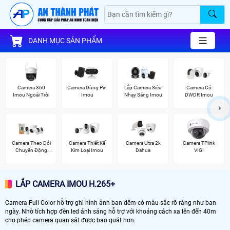
DANH MỤC SẢN PHẨM
Camera 360
Camera Dùng Pin
Lắp Camera Siêu
Camera Có
Imou Ngoài Trời
Imou
Nhạy Sáng Imou
DWDR Imou
Camera Theo Dỏi
Camera Thiết Kế
Camera Ultra 2k
Camera TPlink
Chuyển Động
Kim Loại Imou
Dahua
VIGI
Imou
LẮP CAMERA IMOU H.265+
Camera Full Color hỗ trợ ghi hình ảnh ban đêm có màu sắc rõ ràng như ban
ngày. Nhờ tích hợp đèn led ánh sáng hỗ trợ với khoảng cách xa lên đến 40m
cho phép camera quan sát được bao quát hơn.