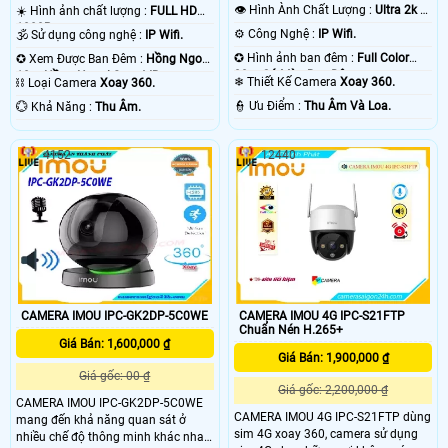
👁 Hình Ành Chất Lượng :
Ultra 2k +
☀️ Hình ảnh chất lượng :
FULL HD
.
1080P .
⚙ Công Nghệ :
IP Wifi.
🕉️ Sử dụng công nghệ :
IP Wifi.
✪ Hình ảnh ban đêm :
Full Color
✪ Xem Được Ban Đêm :
Hồng Ngoại
20m Có Màu Ban Ðêm.
10m Hồng Ngoại Smart IR.
❄ Thiết Kế Camera
Xoay 360.
⛓ Loại Camera
Xoay 360.
️👮 Ưu Điểm :
Thu Âm Và Loa.
️💮 Khả Năng :
Thu Âm.
4152
12440
CAMERA IMOU IPC-GK2DP-5C0WE
CAMERA IMOU 4G IPC-S21FTP
Chuẩn Nén H.265+
Giá Bán: 1,600,000 ₫
Giá Bán: 1,900,000 ₫
Giá gốc: 00 ₫
Giá gốc: 2,200,000 ₫
CAMERA IMOU IPC-GK2DP-5C0WE
CAMERA IMOU 4G IPC-S21FTP dùng
mang đến khả năng quan sát ở
sim 4G xoay 360, camera sử dụng
nhiều chế độ thông minh khác nhau