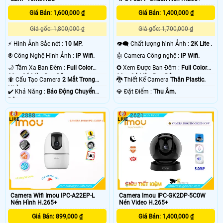
Giá Bán: 1,400,000 ₫
Giá Bán: 1,600,000 ₫
Giá gốc: 1,700,000 ₫
Giá gốc: 1,800,000 ₫
👁️‍🗨 Chất lượng hình Ảnh :
2K Lite .
️⚡ Hình Ảnh Sắc nét :
10 MP.
🤖️ Camera Công nghệ :
IP Wifi.
®️ Công Nghệ Hình Ảnh :
IP Wifi.
✪ Xem Được Ban Đêm :
Full Color
🌙 Tầm Xa Ban Đêm :
Full Color
30m Có Màu Ban Ðêm.
20m Có Màu Ban Ðêm.
🐉️ Thiết Kế Camera
Thân Plastic.
🐜 Cấu Tạo Camera
2 Mắt Trong
Nhà.
️💎 Đặt Điểm :
Thu Âm.
️✔️ Khả Năng :
Báo Động Chuyển
Động.
2888
2621
Camera Wifi Imou IPC-A22EP-L
Camera Imou IPC-GK2DP-5C0W
Nén Hình H.265+
Nén Video H.265+
Giá Bán: 899,000 ₫
Giá Bán: 1,400,000 ₫