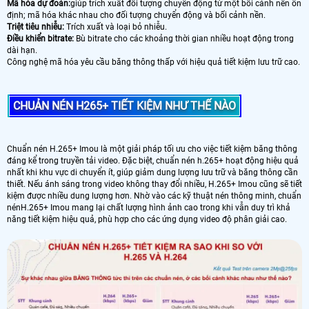
Mã hóa dự đoán:
giúp trích xuất đối tượng chuyển động từ một bối cảnh nền ổn
định; mã hóa khác nhau cho đối tượng chuyển động và bối cảnh nền.
Triệt tiêu nhiễu:
Trích xuất và loại bỏ nhiễu.
Điều khiển bitrate:
Bù bitrate cho các khoảng thời gian nhiều hoạt động trong
dài hạn.
Công nghệ mã hóa yêu cầu băng thông thấp với hiệu quả tiết kiệm lưu trữ cao.
CHUẢN NÉN H265+ TIẾT KIỆM NHƯ THẾ NÀO
Chuẩn nén H.265+ Imou là một giải pháp tối ưu cho việc tiết kiệm băng thông
đáng kể trong truyền tải video. Đặc biệt, chuẩn nén h.265+ hoạt động hiệu quả
nhất khi khu vực di chuyển ít, giúp giảm dung lượng lưu trữ và băng thông cần
thiết. Nếu ánh sáng trong video không thay đổi nhiều, H.265+ Imou cũng sẽ tiết
kiệm được nhiều dung lượng hơn. Nhờ vào các kỹ thuật nén thông minh, chuẩn
nénH.265+ Imou mang lại chất lượng hình ảnh cao trong khi vẫn duy trì khả
năng tiết kiệm hiệu quả, phù hợp cho các ứng dụng video độ phân giải cao.