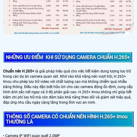
NHỮNG ƯU ĐIỂM KHI SỬ DỤNG CAMERA CHUẨN H.265+
Chuẩn nén H.265+
là giải pháp hiệu quả cho việc tiết kiệm dung lượng lưu trữ
trong các dự án camera quan sát. Nhờ vào khả năng nén vượt trội, H.265+
Imou cho phép lưu trữ video với chất lượng cao mà không chiếm quá nhiều
băng thông. Điều này đặc biệt hữu ích cho các camera động ổn định, cung cấp
hình ảnh sắc nét ngay cả ở độ phân giải cao. H.265+ Imou không chỉ giúp tiết
kiệm chi phí lưu trữ mà còn đảm bảo khả năng theo dõi và giám sát hiệu quả,
đáp ứng nhu cầu ngày càng tăng trong lĩnh vực an ninh.
THÔNG SỐ CAMERA CÓ CHUẨN NÉN HÌNH H.265+ Imou
THƯỜNG LÀ
• Camera IP WIFI quay quét 2.0MP