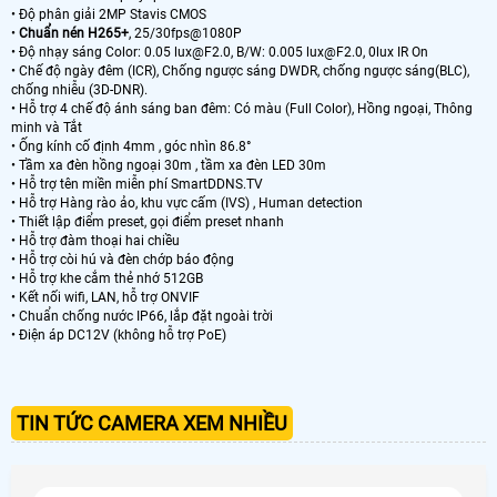
• Độ phân giải 2MP Stavis CMOS
•
Chuẩn nén H265+
, 25/30fps@1080P
• Độ nhạy sáng Color: 0.05 lux@F2.0, B/W: 0.005 lux@F2.0, 0lux IR On
• Chế độ ngày đêm (ICR), Chống ngược sáng DWDR, chống ngược sáng(BLC),
chống nhiễu (3D-DNR).
• Hỗ trợ 4 chế độ ánh sáng ban đêm: Có màu (Full Color), Hồng ngoại, Thông
minh và Tắt
• Ống kính cố định 4mm , góc nhìn 86.8°
• Tầm xa đèn hồng ngoại 30m , tầm xa đèn LED 30m
• Hỗ trợ tên miền miễn phí SmartDDNS.TV
• Hỗ trợ Hàng rào ảo, khu vực cấm (IVS) , Human detection
• Thiết lập điểm preset, gọi điểm preset nhanh
• Hỗ trợ đàm thoại hai chiều
• Hỗ trợ còi hú và đèn chớp báo động
• Hỗ trợ khe cắm thẻ nhớ 512GB
• Kết nối wifi, LAN, hỗ trợ ONVIF
• Chuẩn chống nước IP66, lắp đặt ngoài trời
• Điện áp DC12V (không hỗ trợ PoE)
TIN TỨC CAMERA XEM NHIỀU