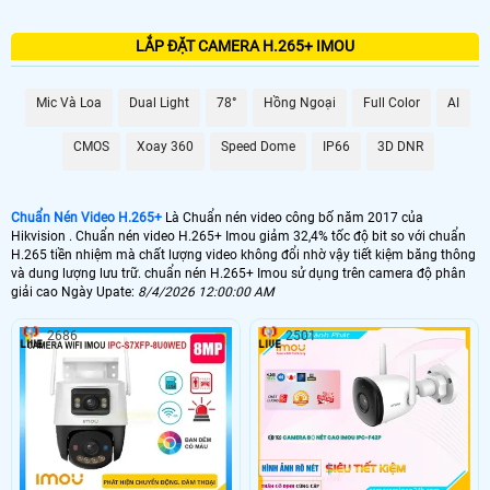
LẮP ĐẶT CAMERA H.265+ IMOU
Mic Và Loa
Dual Light
78°
Hồng Ngoại
Full Color
AI
CMOS
Xoay 360
Speed Dome
IP66
3D DNR
Chuẩn Nén Video H.265+
Là Chuẩn nén video công bố năm 2017 của
Hikvision . Chuẩn nén video H.265+ Imou giảm 32,4% tốc độ bit so với chuẩn
H.265 tiền nhiệm mà chất lượng video không đổi nhờ vậy tiết kiệm băng thông
và dung lượng lưu trữ. chuẩn nén H.265+ Imou sử dụng trên camera độ phân
giải cao Ngày Upate:
8/4/2026 12:00:00 AM
2686
2501