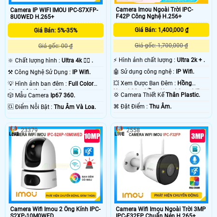
Camera Imou Ngoài Trời IPC-
Camera IP WIFI IMOU IPC-S7XFP-
F42P Công Nghệ H.256+
8U0WED H.265+
Giá Bán: 1,400,000 ₫
Giá Bán: 5%-35%
Giá gốc: 1,700,000 ₫
Giá gốc: 00 ₫
️⚡ Hình ảnh chất lượng :
Ultra 2k + .
🔆 Chất lượng hình :
Ultra 4k 👍🏾 .
🤖️ Sử dụng công nghệ :
IP Wifi.
⚒ Công Nghệ Sử Dụng :
IP Wifi.
💥 Xem Được Ban Đêm :
Hồng
💡 Hình ảnh ban đêm :
Full Color
Ngoại 30m Hồng Ngoại Smart IR.
30m Có Màu Ban Ðêm.
💢 Camera Thiết Kế
Thân Plastic.
🎲 Mẫu Camera
Ip67 360.
️⌘ Đặt Điểm :
Thu Âm.
️🆑 Điểm Nỗi Bật :
Thu Âm Và Loa.
23379
2558
Camera Wifi Imou Ngoài Trời 3MP
Camera Wifi Imou 2 Ống Kính IPC-
IPC-F32FP Chuẩn Nén H.265+
S2XP-10M0WED