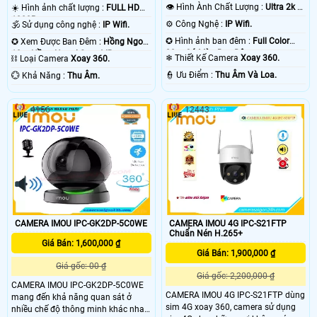
👁 Hình Ành Chất Lượng :
Ultra 2k +
☀️ Hình ảnh chất lượng :
FULL HD
.
1080P .
⚙ Công Nghệ :
IP Wifi.
🕉️ Sử dụng công nghệ :
IP Wifi.
✪ Hình ảnh ban đêm :
Full Color
✪ Xem Được Ban Đêm :
Hồng Ngoại
20m Có Màu Ban Ðêm.
10m Hồng Ngoại Smart IR.
❄ Thiết Kế Camera
Xoay 360.
⛓ Loại Camera
Xoay 360.
️👮 Ưu Điểm :
Thu Âm Và Loa.
️💮 Khả Năng :
Thu Âm.
4156
12443
CAMERA IMOU IPC-GK2DP-5C0WE
CAMERA IMOU 4G IPC-S21FTP
Chuẩn Nén H.265+
Giá Bán: 1,600,000 ₫
Giá Bán: 1,900,000 ₫
Giá gốc: 00 ₫
Giá gốc: 2,200,000 ₫
CAMERA IMOU IPC-GK2DP-5C0WE
CAMERA IMOU 4G IPC-S21FTP dùng
mang đến khả năng quan sát ở
sim 4G xoay 360, camera sử dụng
nhiều chế độ thông minh khác nhau