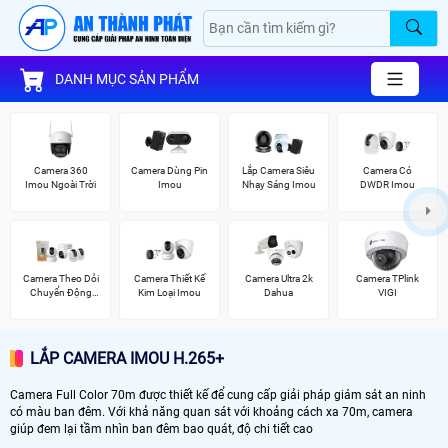
DANH MỤC SẢN PHẨM
Camera 360
Camera Dùng Pin
Lắp Camera Siêu
Camera Có
Imou Ngoài Trời
Imou
Nhạy Sáng Imou
DWDR Imou
Camera Theo Dỏi
Camera Thiết Kế
Camera Ultra 2k
Camera TPlink
Chuyển Động
Kim Loại Imou
Dahua
VIGI
Imou
LẮP CAMERA IMOU H.265+
Camera Full Color 70m được thiết kế để cung cấp giải pháp giám sát an ninh
có màu ban đêm. Với khả năng quan sát với khoảng cách xa 70m, camera
giúp đem lại tầm nhìn ban đêm bao quát, độ chi tiết cao