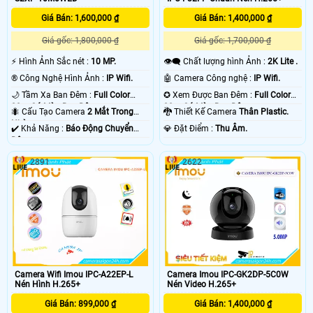
Giá Bán: 1,400,000 ₫
Giá Bán: 1,600,000 ₫
Giá gốc: 1,700,000 ₫
Giá gốc: 1,800,000 ₫
👁️‍🗨 Chất lượng hình Ảnh :
2K Lite .
️⚡ Hình Ảnh Sắc nét :
10 MP.
🤖️ Camera Công nghệ :
IP Wifi.
®️ Công Nghệ Hình Ảnh :
IP Wifi.
✪ Xem Được Ban Đêm :
Full Color
🌙 Tầm Xa Ban Đêm :
Full Color
30m Có Màu Ban Ðêm.
20m Có Màu Ban Ðêm.
🐉️ Thiết Kế Camera
Thân Plastic.
🐜 Cấu Tạo Camera
2 Mắt Trong
Nhà.
️💎 Đặt Điểm :
Thu Âm.
️✔️ Khả Năng :
Báo Động Chuyển
Động.
2891
2622
Camera Wifi Imou IPC-A22EP-L
Camera Imou IPC-GK2DP-5C0W
Nén Hình H.265+
Nén Video H.265+
Giá Bán: 899,000 ₫
Giá Bán: 1,400,000 ₫