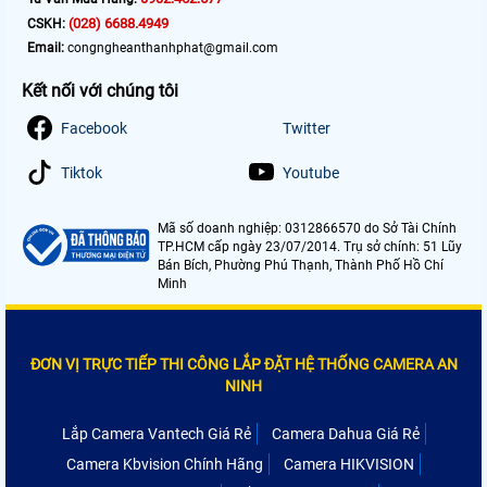
(028) 6688.4949
CSKH:
Email:
congngheanthanhphat@gmail.com
Kết nối với chúng tôi
Facebook
Twitter
Tiktok
Youtube
Mã số doanh nghiệp: 0312866570 do Sở Tài Chính
TP.HCM cấp ngày 23/07/2014. Trụ sở chính: 51 Lũy
Bán Bích, Phường Phú Thạnh, Thành Phố Hồ Chí
Minh
ĐƠN VỊ TRỰC TIẾP THI CÔNG LẮP ĐẶT HỆ THỐNG CAMERA AN
NINH
Lắp Camera Vantech Giá Rẻ
Camera Dahua Giá Rẻ
Camera Kbvision Chính Hãng
Camera HIKVISION