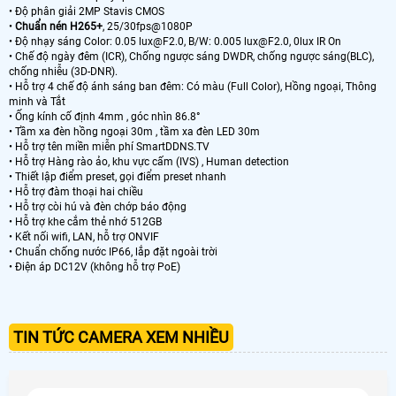
• Độ phân giải 2MP Stavis CMOS
•
Chuẩn nén H265+
, 25/30fps@1080P
• Độ nhạy sáng Color: 0.05 lux@F2.0, B/W: 0.005 lux@F2.0, 0lux IR On
• Chế độ ngày đêm (ICR), Chống ngược sáng DWDR, chống ngược sáng(BLC),
chống nhiễu (3D-DNR).
• Hỗ trợ 4 chế độ ánh sáng ban đêm: Có màu (Full Color), Hồng ngoại, Thông
minh và Tắt
• Ống kính cố định 4mm , góc nhìn 86.8°
• Tầm xa đèn hồng ngoại 30m , tầm xa đèn LED 30m
• Hỗ trợ tên miền miễn phí SmartDDNS.TV
• Hỗ trợ Hàng rào ảo, khu vực cấm (IVS) , Human detection
• Thiết lập điểm preset, gọi điểm preset nhanh
• Hỗ trợ đàm thoại hai chiều
• Hỗ trợ còi hú và đèn chớp báo động
• Hỗ trợ khe cắm thẻ nhớ 512GB
• Kết nối wifi, LAN, hỗ trợ ONVIF
• Chuẩn chống nước IP66, lắp đặt ngoài trời
• Điện áp DC12V (không hỗ trợ PoE)
TIN TỨC CAMERA XEM NHIỀU