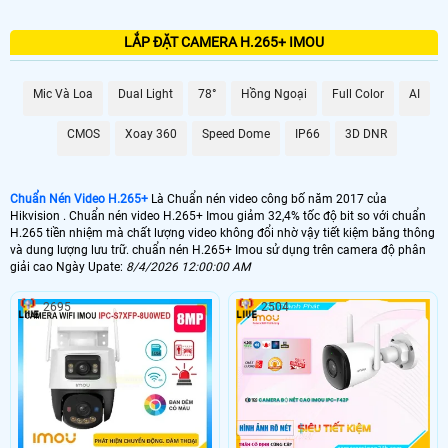
LẮP ĐẶT CAMERA H.265+ IMOU
Mic Và Loa
Dual Light
78°
Hồng Ngoại
Full Color
AI
CMOS
Xoay 360
Speed Dome
IP66
3D DNR
Chuẩn Nén Video H.265+
Là Chuẩn nén video công bố năm 2017 của
Hikvision . Chuẩn nén video H.265+ Imou giảm 32,4% tốc độ bit so với chuẩn
H.265 tiền nhiệm mà chất lượng video không đổi nhờ vậy tiết kiệm băng thông
và dung lượng lưu trữ. chuẩn nén H.265+ Imou sử dụng trên camera độ phân
giải cao Ngày Upate:
8/4/2026 12:00:00 AM
2695
2504