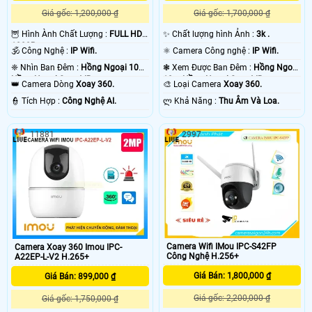
Giá gốc: 1,200,000 ₫
Giá gốc: 1,700,000 ₫
🦉 Hình Ành Chất Lượng :
FULL HD
✨ Chất lượng hình Ảnh :
3k .
1080P .
🕉️ Công Nghệ :
IP Wifi.
⚛️ Camera Công nghệ :
IP Wifi.
❈ Nhìn Ban Đêm :
Hồng Ngoại 10m
❃ Xem Được Ban Đêm :
Hồng Ngoại
Hồng Ngoại Smart IR.
10m Hồng Ngoại Smart IR.
👑 Camera Dòng
Xoay 360.
🎨 Loại Camera
Xoay 360.
️👮 Tích Hợp :
Công Nghệ AI.
️ლ Khả Năng :
Thu Âm Và Loa.
11881
2997
Camera Wifi IMou IPC-S42FP
Camera Xoay 360 Imou IPC-
Công Nghệ H.256+
A22EP-L-V2 H.265+
Giá Bán: 1,800,000 ₫
Giá Bán: 899,000 ₫
Giá gốc: 2,200,000 ₫
Giá gốc: 1,750,000 ₫