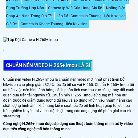
dây phức tạp
Dụng Trường Hợp Nào
Camera Ip Wifi Cửa Hàng Giá Rẻ
Những Biện
Pháp An Ninh Trong Dịp Tết
Lắp Đặt Camera Ip Thương Hiệu Kbvision
Giá Rẻ
Camera Ip Kbone Thương Hiệu Kbvision
'
CHUẨN NÉN VIDEO H.265+ Imou LÀ GÌ
Chuẩn nén video H.265+ Imou là chuẩn nén video mới nhất phát triển bởi
hikvision cho phép giảm 32,4% tốc độ bit so với H.265. Chuẩn H.265+ Imou tối
ưu hóa việc nén hình ảnh bằng cách phân tích các khu vực có sự thay đổi cảnh
quan dựa trên tài nguyên cũ. Chuẩn nén H.265+ Imou sử dụng mã hóa dự
đoán trước để giảm dung lượng dữ liệu và áp dụng khử nhiễu nhằm nâng cao
chất lượng hình ảnh. khả năng kiểm soát tốc độ bit linh hoạt giúp tối ưu hóa
trải nghiệm truyền tải video, đặc biệt trong các ứng dụng độ phân giải cao và
streaming.
Công nghệ H.265+ Imou được áp dụng các thuật toán thông minh, xử lý video
dựa trên công nghệ mã hóa thông minh: