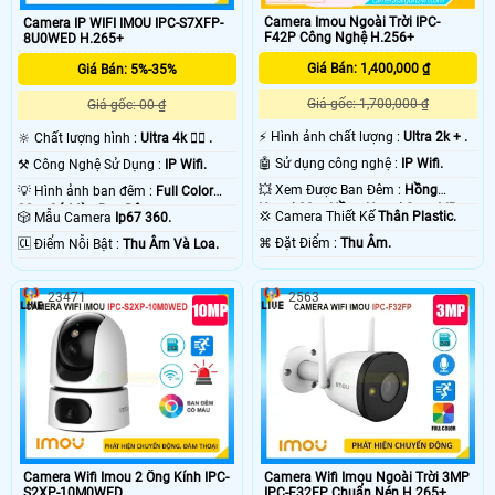
Camera Imou Ngoài Trời IPC-
Camera IP WIFI IMOU IPC-S7XFP-
F42P Công Nghệ H.256+
8U0WED H.265+
Giá Bán: 1,400,000 ₫
Giá Bán: 5%-35%
Giá gốc: 1,700,000 ₫
Giá gốc: 00 ₫
️⚡ Hình ảnh chất lượng :
Ultra 2k + .
🔆 Chất lượng hình :
Ultra 4k 👍🏾 .
🤖️ Sử dụng công nghệ :
IP Wifi.
⚒ Công Nghệ Sử Dụng :
IP Wifi.
💥 Xem Được Ban Đêm :
Hồng
💡 Hình ảnh ban đêm :
Full Color
Ngoại 30m Hồng Ngoại Smart IR.
30m Có Màu Ban Ðêm.
💢 Camera Thiết Kế
Thân Plastic.
🎲 Mẫu Camera
Ip67 360.
️⌘ Đặt Điểm :
Thu Âm.
️🆑 Điểm Nỗi Bật :
Thu Âm Và Loa.
23471
2563
Camera Wifi Imou Ngoài Trời 3MP
Camera Wifi Imou 2 Ống Kính IPC-
IPC-F32FP Chuẩn Nén H.265+
S2XP-10M0WED