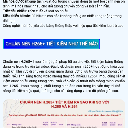
Mã hóa dự đoán:
giúp trích xuất đối tượng chuyển động từ một bối cảnh nền ổn
định; mã hóa khác nhau cho đối tượng chuyển động và bối cảnh nền.
Triệt tiêu nhiễu:
Trích xuất và loại bỏ nhiễu.
Điều khiển bitrate:
Bù bitrate cho các khoảng thời gian nhiều hoạt động trong
dài hạn.
Công nghệ mã hóa yêu cầu băng thông thấp với hiệu quả tiết kiệm lưu trữ cao.
CHUẢN NÉN H265+ TIẾT KIỆM NHƯ THẾ NÀO
Chuẩn nén H.265+ Imou là một giải pháp tối ưu cho việc tiết kiệm băng thông
đáng kể trong truyền tải video. Đặc biệt, chuẩn nén h.265+ hoạt động hiệu quả
nhất khi khu vực di chuyển ít, giúp giảm dung lượng lưu trữ và băng thông cần
thiết. Nếu ánh sáng trong video không thay đổi nhiều, H.265+ Imou cũng sẽ tiết
kiệm được nhiều dung lượng hơn. Nhờ vào các kỹ thuật nén thông minh, chuẩn
nénH.265+ Imou mang lại chất lượng hình ảnh cao trong khi vẫn duy trì khả
năng tiết kiệm hiệu quả, phù hợp cho các ứng dụng video độ phân giải cao.