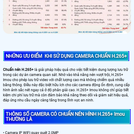
NHỮNG ƯU ĐIỂM KHI SỬ DỤNG CAMERA CHUẨN H.265+
Chuẩn nén H.265+
là giải pháp hiệu quả cho việc tiết kiệm dung lượng lưu trữ
trong các dự án camera quan sát. Nhờ vào khả năng nén vượt trội, H.265+
Imou cho phép lưu trữ video với chất lượng cao mà không chiếm quá nhiều
băng thông. Điều này đặc biệt hữu ích cho các camera động ổn định, cung cấp
hình ảnh sắc nét ngay cả ở độ phân giải cao. H.265+ Imou không chỉ giúp tiết
kiệm chi phí lưu trữ mà còn đảm bảo khả năng theo dõi và giám sát hiệu quả,
đáp ứng nhu cầu ngày càng tăng trong lĩnh vực an ninh.
THÔNG SỐ CAMERA CÓ CHUẨN NÉN HÌNH H.265+ Imou
THƯỜNG LÀ
• Camera IP WIFI quay quét 2.0MP