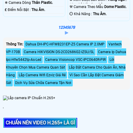
50m Có Màu Ban Ðêm.
❄ Camera Dòng
Thân Plastic.
10m Có Màu Ban Ðêm.
⚒ Camera Theo Mẫu
Dome Plastic.
️₤ Điểm Nỗi Bật :
Thu Âm.
️💮 Khả Năng :
Thu Âm.
1
2
3
4
5
6
7
8
⫸
Thông Tin:
Dahua DH-IPC-HFW8231EP-Z5 Camera IP 2.0MP
Vantech
VP-170B
Camera HIKVISION DS-2CD2686G2-IZSU/SL
Camera Ip Dahua
Ipc-Hfw5442tp-As-Led
Camera Visioncop VSC-IPC0640R-PIR
Lời
Khuyên Chọn Mua Camera Quan Sát
Lắp Đặt Camera Cho Quán Ăn, Nhà
Hàng
Lắp Camera Wifi Ezviz Giá Rẻ
Vì Sao Cần Lắp Đặt Camera Giám
Sát
Dịch Vụ Sửa Chữa Camera Tận Nơi
'
CHUẨN NÉN VIDEO H.265+ LÀ GÌ