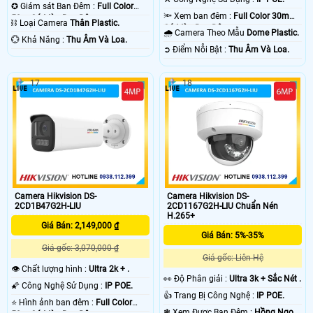
✪ Giám sát Ban Đêm :
Full Color
🔦 Xem ban đêm :
Full Color 30m
50m Có Màu Ban Ðêm.
⛓ Loại Camera
Thân Plastic.
Có Màu Ban Ðêm.
🌧️ Camera Theo Mẫu
Dome Plastic.
️💮 Khả Năng :
Thu Âm Và Loa.
️➲ Điểm Nỗi Bật :
Thu Âm Và Loa.
17
18
Camera Hikvision DS-
Camera Hikvision DS-
2CD1B47G2H-LIU
2CD1167G2H-LIU Chuẩn Nén
H.265+
Giá Bán: 2,149,000 ₫
Giá Bán: 5%-35%
Giá gốc: 3,070,000 ₫
Giá gốc: Liên Hệ
👁 Chất lượng hình :
Ultra 2k + .
️👀 Độ Phân giải :
Ultra 3k + Sắc Nét .
🌠 Công Nghệ Sử Dụng :
IP POE.
👍 Trang Bị Công Nghệ :
IP POE.
⭐ Hình ảnh ban đêm :
Full Color
❃ Xem Được Ban Đêm :
Hồng Ngoại