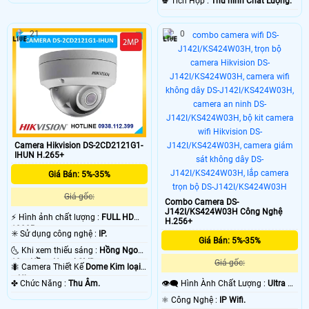
️♚ Tích Hợp :
Thu hình Chất Lượng.
21
0
Camera Hikvision DS-2CD2121G1-
IHUN H.265+
Giá Bán: 5%-35%
Giá gốc:
Combo Camera DS-
J142I/KS424W03H Công Nghệ
️⚡ Hình ảnh chất lượng :
FULL HD
H.256+
1080P .
✳️ Sử dụng công nghệ :
IP.
Giá Bán: 5%-35%
🌜 Khi xem thiếu sáng :
Hồng Ngoại
10m Hồng Ngoại SMD.
Giá gốc:
🐜 Camera Thiết Kế
Dome Kim loại
+ Nhựa.
👁️‍🗨 Hình Ành Chất Lượng :
Ultra 2k
️✤ Chức Năng :
Thu Âm.
+ .
⚛️ Công Nghệ :
IP Wifi.