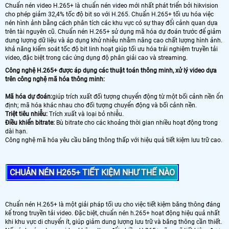
Chuẩn nén video H.265+ là chuẩn nén video mới nhất phát triển bởi hikvision
cho phép giảm 32,4% tốc độ bit so với H.265. Chuẩn H.265+ tối ưu hóa việc
nén hình ảnh bằng cách phân tích các khu vực có sự thay đổi cảnh quan dựa
trên tài nguyên cũ. Chuẩn nén H.265+ sử dụng mã hóa dự đoán trước để giảm
dung lượng dữ liệu và áp dụng khử nhiễu nhằm nâng cao chất lượng hình ảnh.
khả năng kiểm soát tốc độ bit linh hoạt giúp tối ưu hóa trải nghiệm truyền tải
video, đặc biệt trong các ứng dụng độ phân giải cao và streaming.
Công nghệ H.265+ được áp dụng các thuật toán thông minh, xử lý video dựa
trên công nghệ mã hóa thông minh:
Mã hóa dự đoán:
giúp trích xuất đối tượng chuyển động từ một bối cảnh nền ổn
định; mã hóa khác nhau cho đối tượng chuyển động và bối cảnh nền.
Triệt tiêu nhiễu:
Trích xuất và loại bỏ nhiễu.
Điều khiển bitrate:
Bù bitrate cho các khoảng thời gian nhiều hoạt động trong
dài hạn.
Công nghệ mã hóa yêu cầu băng thông thấp với hiệu quả tiết kiệm lưu trữ cao.
CHUẢN NÉN H265+ TIẾT KIỆM NHƯ THẾ NÀO
Chuẩn nén H.265+ là một giải pháp tối ưu cho việc tiết kiệm băng thông đáng
kể trong truyền tải video. Đặc biệt, chuẩn nén h.265+ hoạt động hiệu quả nhất
khi khu vực di chuyển ít, giúp giảm dung lượng lưu trữ và băng thông cần thiết.