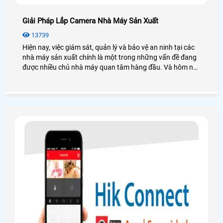
Giải Pháp Lắp Camera Nhà Máy Sản Xuất
13739
Hiện nay, việc giám sát, quản lý và bảo vệ an ninh tại các
nhà máy sản xuất chính là một trong những vấn đề đang
được nhiều chủ nhà máy quan tâm hàng đầu. Và hôm nay
An Thành Phát xin đưa ra các giải pháp lắp camera nhà
máy sản xuất sẽ giải quyết được những vấn đề an ninh
mà bạn cần. Để đi tìm hiểu sâu hơn mời bạn xem qua bài
viết dưới đây nhé!