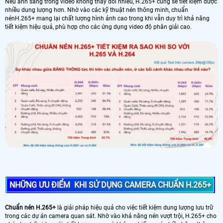
Nếu ánh sáng trong video không thay đổi nhiều, H.265+ cũng sẽ tiết kiệm được
nhiều dung lượng hơn. Nhờ vào các kỹ thuật nén thông minh, chuẩn
nénH.265+ mang lại chất lượng hình ảnh cao trong khi vẫn duy trì khả năng
tiết kiệm hiệu quả, phù hợp cho các ứng dụng video độ phân giải cao.
NHỮNG ƯU ĐIỂM KHI SỬ DỤNG CAMERA CHUẨN H.265+
Chuẩn nén H.265+
là giải pháp hiệu quả cho việc tiết kiệm dung lượng lưu trữ
trong các dự án camera quan sát. Nhờ vào khả năng nén vượt trội, H.265+ cho