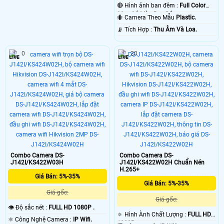
🔴 Hình ảnh ban đêm :
Full Color
30m Có Màu Ban Ðêm.
🐜 Camera Theo Mẫu
Plastic.
️📡 Tích Hợp :
Thu Âm Và Loa.
0
20
Combo Camera DS-
Combo Camera DS-
J142I/KS422W03H
J142I/KS422W02H Chuẩn Nén
H.265+
Giá Bán: 5%-35%
Giá Bán: 5%-35%
Giá gốc:
Giá gốc:
👁 Độ sắc nét :
FULL HD 1080P .
🔅 Hình Ành Chất Lượng :
FULL HD
⚛️ Công Nghệ Camera :
IP Wifi.
1080P .