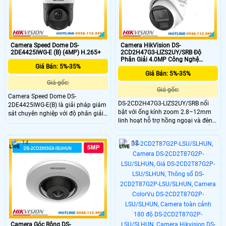
kho xưởng.
Camera Speed Dome DS-
Camera HikVision DS-
2DE4425IWG-E (B) (4MP) H.265+
2CD2H47G3-LIZS2UY/SRB Độ
Phân Giải 4.0MP Công Nghệ
Giá Bán: 5%-35%
H.256+
Giá Bán: 5%-35%
Giá gốc:
Giá gốc:
Camera Speed Dome DS-
DS-2CD2H47G3-LIZS2UY/SRB nổi
2DE4425IWG-E(B) là giải pháp giám
bật với ống kính zoom 2.8–12mm
sát chuyên nghiệp với độ phân giải
linh hoạt hỗ trợ hồng ngoại và đèn
4MP, zoom quang học 25× và hồng
trắng tầm xa 60m cho hình ảnh ổn
ngoại xa 100m.DS-2DE4425IWG-
định ngày đêm. Camera còn có hỗ
E(B) nổi bật nhờ công nghệ
14
12
trợ khe thẻ nhớ 512GB với chuẩn
DarkFighter, nhận diện người và
IP67 và chống ăn mòn NEMA 4X
phương tiện, chụp khuôn mặt,
giúp vận hành bền bỉ.
chuẩn IP67 cùng khả năng hoạt
động ổn định trong nhiều điều kiện
thời tiết.
Camera Góc Rộng DS-