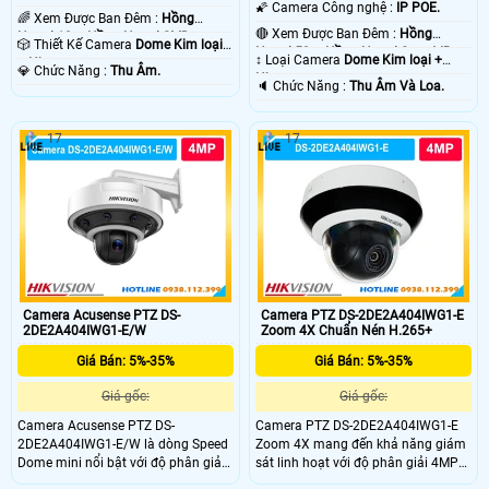
🌠 Camera Công nghệ :
IP POE.
🌈 Xem Được Ban Đêm :
Hồng
🔴 Xem Được Ban Đêm :
Hồng
Ngoại 10m Hồng Ngoại SMD.
🎲 Thiết Kế Camera
Dome Kim loại
Ngoại 50m Hồng Ngoại Smart IR.
↕️ Loại Camera
Dome Kim loại +
+ Nhựa.
️💎 Chức Năng :
Thu Âm.
Nhựa.
️🔈 Chức Năng :
Thu Âm Và Loa.
17
17
Camera Acusense PTZ DS-
Camera PTZ DS-2DE2A404IWG1-E
2DE2A404IWG1-E/W
Zoom 4X Chuẩn Nén H.265+
Giá Bán: 5%-35%
Giá Bán: 5%-35%
Giá gốc:
Giá gốc:
Camera Acusense PTZ DS-
Camera PTZ DS-2DE2A404IWG1-E
2DE2A404IWG1-E/W là dòng Speed
Zoom 4X mang đến khả năng giám
Dome mini nổi bật với độ phân giải
sát linh hoạt với độ phân giải 4MP
4MP zoom quang học 4× và kết nối
và khả năng zoom quang học 4×