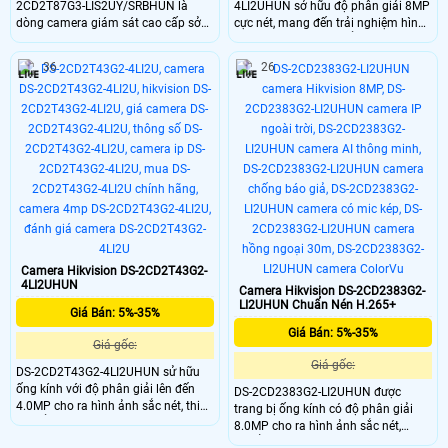
2CD2T87G3-LIS2UY/SRBHUN là
4LI2UHUN sở hữu độ phân giải 8MP
dòng camera giám sát cao cấp sở
cực nét, mang đến trải nghiệm hình
hữu độ phân giải 8MP siêu nét cùng
ảnh 4K chân thực. Điểm nhấn lớn
cảm biến 1/1.8 inch cho khả năng
nhất là hệ thống đèn kép thông
36
26
thu nhận hình ảnh vượt trội. DS-
minh hồng ngoại và ánh sáng trắng
2CD2T87G3-LIS2UY/SRBHUN trang
lên tới 80m. Camera IP Hikvision
bị công nghệ ColorVu kết hợp HikAI-
giúp bạn quan sát rõ ràng mọi
ISP giúp ghi hình màu sắc chân
chuyển động trong đêm đen đảm
thực 24/7
bảo an ninh tuyệt đối.
Camera Hikvision DS-2CD2T43G2-
4LI2UHUN
Camera Hikvision DS-2CD2383G2-
LI2UHUN Chuẩn Nén H.265+
Giá Bán: 5%-35%
Giá Bán: 5%-35%
Giá gốc:
Giá gốc:
DS-2CD2T43G2-4LI2UHUN sử hữu
ống kính với độ phân giải lên đến
DS-2CD2383G2-LI2UHUN được
4.0MP cho ra hình ảnh sắc nét, thiết
trang bị ống kính có độ phân giải
kế kiểu dáng thân chắc chắn lắp đặt
8.0MP cho ra hình ảnh sắc nét,
ngoài trời trang bị chuẩn nén IP 67,
chuẩn nén H.265+ giúp tiết kiệm