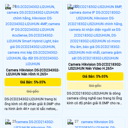
chống ngược sáng WDR 120dB,
băng thông khi lưu trữ, với khả năng
26
23
trang bị nhiều tính năng AI phân
nhìn có màu vào ban đêm 30m,
biệt người và xe, giảm báo động giả
chống ngược sáng WDR 120dB,
trang bị tính năng AI giúp phân việt
người và xe, giảm báo động ảo.
Camera Hikvision DS-2CD2183G2-
LIS2UHUN Nén Video H.265+
Camera Hikvision DS-2CD2343G2-
LI2UHUN Nén Hình H.265+
Giá Bán: 5%-35%
Giá Bán: 5%-35%
Giá gốc:
Giá gốc:
DS-2CD2183G2-LIS2UHUN là dòng
camera công nghệ cao trang bị ống
DS-2CD2343G2-LI2UHUN trang bị
kính có độ phân giải 8.0MP cho ra
ống kính có độ phân giải 8.0MP cho
hình ảnh sắc nét, tích hợp công
ra hình ảnh 4K+ cực kì sắc netsw,
nghệ AI AcuSense có khả năng
công nghệ AI AcuSense giúp phân
nhận diện chính xác người và
biệt người và phương tiện chính xác
25
27
phương tiện, hạn chế các cảnh báo
còn có thể tìm vật và người theo áo
ảo, hỗ trợ chuẩn nén H.265+, hồng