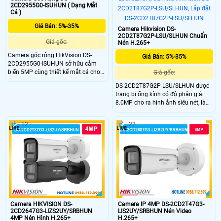
2CD2955G0-ISUHUN ( Dạng Mắt
Cá )
Giá Bán: 5%-35%
Camera Hikvision DS-
2CD2T87G2P-LSU/SLHUN Chuẩn
Giá gốc:
Nén H.265+
Camera góc rộng HikVision DS-
Giá Bán: 5%-35%
2CD2955G0-ISUHUN sở hữu cảm
biến 5MP cùng thiết kế mắt cá cho
Giá gốc:
góc quan sát 180° theo cả chiều
DS-2CD2T87G2P-LSU/SLHUN được
ngang và dọc. Thiết bị giúp bao
trang bị ống kính có độ phân giải
quát không gian rộng chỉ với một
8.0MP cho ra hình ảnh siêu nét, là
camera, hỗ trợ ghi hình sắc nét, tiết
dòng camera có 2 mắt kết hợp nhìn
kiệm chi phí lắp đặt và nâng cao
góc nhìn rộng lên đến 180 độ, không
hiệu quả giám sát liên tục.
12
22
bị méo hình ở khoảng cách 1m,
trang bị đèn Led tầm xa nhìn có
màu vào ban đêm lên đến 40m.
Camera HIKVISION DS-
Camera IP 4MP DS-2CD2T47G3-
2CD2647G3-LIZS2UY/SRBHUN
LIS2UY/SRBHUN Nén Video
4MP Nén Hình H.265+
H.265+