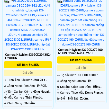
24
29
Camera Hikvision DS-2CD2721G0-
IZHUN Chuẩn Nén H.265+
Camera Hikvision DS-2CD2043G2-
LI2UHUN
Giá Bán: 5%-35%
Giá Bán: 5%-35%
Giá gốc:
Giá gốc:
️👀 Độ sắc nét :
FULL HD 1080P .
🔅 Hình Ảnh Sắc nét :
Ultra 2k + .
®️ Công Nghệ Camera :
IP.
®️ Công Nghệ Hình Ảnh :
IP POE.
❂ Khoảng Cách Ban Đêm :
Hồng
Ngoại 30m Hồng Ngoại Smart IR.
🌙 Tầm Xa Ban Đêm :
Hồng Ngoại
❄ Camera Theo Mẫu
Dome Plastic.
40m Hồng Ngoại Smart IR.
💎 Mẫu Camera
Thân Plastic.
️💫 Điểm Nỗi Bật :
Zoom.
️♚ Chức Năng :
Thu Âm.