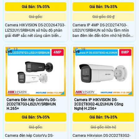
Giá Bán: 5%-35%
Giá Bán: 5%-35%
Giá gốc:
Giá gốc: 00 ₫
Camera HIKVISION DS-2CD2647G3-
Camera IP 4MP DS-2CD2T47G3-
LIZS2UY/SRBHUN sở hữu độ phân
LIS2UY/SRBHUN sở hữu tầm nhìn
giải 4MP sắc nét cùng cảm biến
ban đêm lên đến 60m nhờ hệ thống
CMOS 1/1.8 inch cao cấp mang đến
đèn lai Hybrid Light chiếu xa đến 60
khả năng ghi hình chi tiết trong mọi
mét. DS-2CD2T47G3-
13
19
điều kiện. Công nghệ HikAI-ISP kết
LIS2UY/SRBHUN gây ấn tượng
hợp khẩu độ F1.0 giúp tái tạo hình
mạnh với khả năng ghi lại những
ảnh sáng rõ màu sắc trung thực cả
thước phim có màu sắc rõ ràng,
ngày lẫn đêm.
chân thực ngay cả trong môi trường
tối hoàn toàn.
Camera Đèn Kép ColorVu DS-
Camera IP HIKVISION DS-
2CD2T87G3-LIS2UY/SRBHUN
2CD2T83G2-4LI2UHUN Công
H.265+
Nghệ H.256+
Giá Bán: 5%-35%
Giá Bán: 5%-35%
Giá gốc:
Giá gốc: liên hệ
Camera đèn kép ColorVu DS-
Camera Hikvision DS-2CD2T83G2-