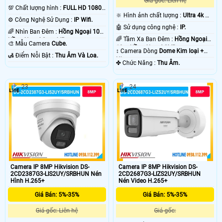
Giá gốc: Liên hệ
💯 Chất lượng hình :
FULL HD 1080P
🔆 Hình ảnh chất lượng :
Ultra 4k 👍🏾
.
⚙ Công Nghệ Sử Dụng :
IP Wifi.
.
🤖️ Sử dụng công nghệ :
IP.
🌈 Nhìn Ban Đêm :
Hồng Ngoại 10m
🌈 Tầm Xa Ban Đêm :
Hồng Ngoại
Hồng Ngoại Smart IR.
🎨 Mẫu Camera
Cube.
10m Hồng Ngoại SMD.
↕️ Camera Dòng
Dome Kim loại +
️🛃 Điểm Nỗi Bật :
Thu Âm Và Loa.
Nhựa.
️✤ Chức Năng :
Thu Âm.
23
24
Camera IP 8MP Hikvision DS-
Camera IP 8MP Hikvision DS-
2CD2387G3-LIS2UY/SRBHUN Nén
2CD2687G3-LIZS2UY/SRBHUN
Hình H.265+
Nén Video H.265+
Giá Bán: 5%-35%
Giá Bán: 5%-35%
Giá gốc: Liên hệ
Giá gốc: