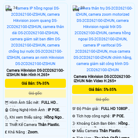
34
33
Camera Hikvision DS-2CD2621G0-
IZSHUN Nén Hình H.265+
Camera Hikvision DS-2CD2621G0-
IZHUN Nén Video H.265+
Giá Bán: 5%-35%
Giá Bán: 5%-35%
Giá gốc:
Giá gốc:
🦉 Hình Ảnh Sắc nét :
FULL HD
1080P .
💯 Độ Phân giải :
FULL HD 1080P .
🤖️ Công Nghệ Hình Ảnh :
IP POE.
⚙ Tích hợp công nghệ :
IP POE.
🌜 Khi xem thiếu sáng :
Hồng Ngoại
30m Hồng Ngoại Smart IR.
🌛 Khoảng Cách Ban Đêm :
Hồng
♊ Thiết Kế Camera
Thân Plastic.
Ngoại 30m Hồng Ngoại Smart IR.
💎 Mẫu Camera
Thân Plastic.
️₤ Khả Năng :
Zoom.