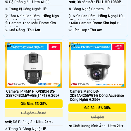
💯 Độ Phân giải :
Ultra 4k 👍🏾 .
👁️‍🗨 Độ sắc nét :
FULL HD 1080P .
⚛️ Trang Bị Công Nghệ :
IP.
⚒ Công Nghệ Camera :
IP.
🌛 Tầm Nhìn Ban Đêm :
Hồng Ngoại
🌛 Nhìn Ban Đêm :
Hồng Ngoại 10m
10m Hồng Ngoại SMD.
Hồng Ngoại SMD.
💦 Camera Theo Mẫu
Dome Kim
↕️ Mẫu Camera
Dome Kim loại +
loại + Nhựa.
Nhựa.
️☣️ Khả Năng :
Thu Âm.
️💎 Tích Hợp :
Thu Âm.
7
17
Camera IP 4MP HIKVISION DS-
Camera Mạng DS-
2SE7C432MW-AEB(14F1) H.265+
2DE4A425IWG1-E Dòng Acusense
Công Nghệ H.256+
Giá Bán: 5%-35%
Giá Bán: 5%-35%
Giá gốc: Liên hệ
Giá gốc:
👁️‍🗨 Độ Phân giải :
Ultra 2k + .
👁 Chất lượng hình Ảnh :
Ultra 2k + .
✳️ Trang Bị Công Nghệ :
IP.