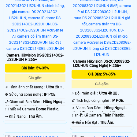
quần và ngoại hình khi tích hợp
ngoại nhìn ban đêm lên đến 40m
chung với đầu ghi hỗ trợ AcuSense.
Camera Hikvision DS-2CD2143G2-
LIS2UHUN H.265+
Camera Hikvision DS-2CD2083G2-
LI2UHUN Công Nghệ H.256+
Giá Bán: 5%-35%
Giá Bán: 5%-35%
Giá gốc:
Giá gốc:
🔅 Hình ảnh chất lượng :
Ultra 2k + .
️⚡ Độ Phân giải :
Ultra 4k 👍🏾 .
⚙ Sử dụng công nghệ :
IP POE.
🌠 Tích hợp công nghệ :
IP POE.
🌙 Giám sát Ban Đêm :
Hồng Ngoại
40m Hồng Ngoại Smart IR.
🔅 Video Ban Đêm :
Hồng Ngoại
↕️ Thiết Kế Camera
Dome Plastic.
40m Hồng Ngoại Smart IR.
↕️ Thiết Kế Camera
Thân Plastic.
️⇝ Khả Năng :
Thu Âm.
️✤ Điểm Nỗi Bật :
Thu Âm.