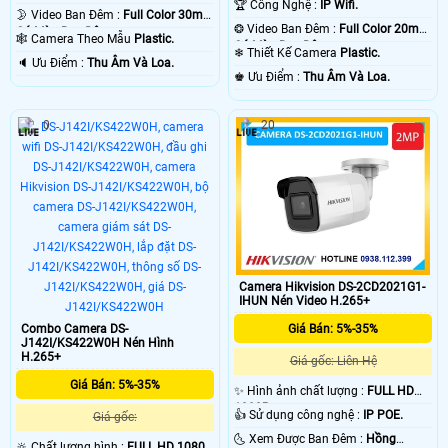
🏆 Công Nghệ :
IP Wifi.
🌛 Video Ban Đêm :
Full Color 30m
❂ Video Ban Đêm :
Full Color 20m
Có Màu Ban Ðêm.
🕸️ Camera Theo Mẫu
Plastic.
Có Màu Ban Ðêm.
❄ Thiết Kế Camera
Plastic.
️🔈 Ưu Điểm :
Thu Âm Và Loa.
️♚ Ưu Điểm :
Thu Âm Và Loa.
0
20
Camera Hikvision DS-2CD2021G1-
IHUN Nén Video H.265+
Combo Camera DS-
Giá Bán: 5%-35%
J142I/KS422W0H Nén Hình
H.265+
Giá gốc: Liên Hệ
Giá Bán: 5%-35%
✨ Hình ảnh chất lượng :
FULL HD
1080P .
👍 Sử dụng công nghệ :
IP POE.
Giá gốc:
🌜 Xem Được Ban Đêm :
Hồng
🔆 Chất lượng hình :
FULL HD 1080P