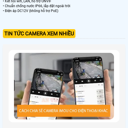
• Kết nối wifi, LAN, hỗ trợ ONVIF
• Chuẩn chống nước IP66, lắp đặt ngoài trời
• Điện áp DC12V (không hỗ trợ PoE)
TIN TỨC CAMERA XEM NHIỀU