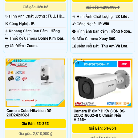
Giá gốc: liên hệ
Giá gốc: 1,200,000 ₫
✨ Hình Ành Chất Lượng :
FULL HD
🔆 Hình Ành Chất Lượng :
2K Lite .
1080P .
⚒ Công Nghệ :
IP.
🌠 Công Nghệ :
IP Wifi.
❈ Khoảng Cách Ban Đêm :
Hồng
🌚 Hình ảnh ban đêm :
Hồng Ngoại
Ngoại 100m Starlight.
20m Có Màu Ban Ðêm.
👑 Thiết Kế Camera
Dome Kim loại
🔩 Mẫu Camera
Xoay 360.
+ Nhựa.
️ლ Ưu Điểm :
Zoom.
️🆑 Điểm Nỗi Bật :
Thu Âm Và Loa.
1112
24
Camera Cube Hikvision DS-
Camera IP 8MP HIKVISION DS-
2CD2423G2-I
2CD2T86G2-4I C Chuẩn Nén
H.265+
Giá Bán: 5%-35%
Giá Bán: 5%-35%
Giá gốc: 2,810,000 ₫