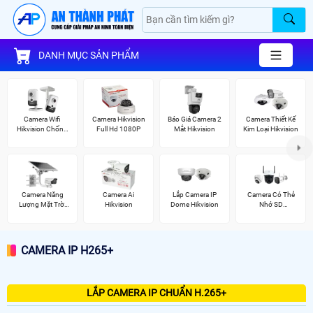
DANH MỤC SẢN PHẨM
Camera Wifi
Camera Hikvision
Báo Giá Camera 2
Camera Thiết Kế
Hikvision Chống
Full Hd 1080P
Mắt Hikvision
Kim Loại Hikvision
Trộm
Camera Năng
Camera Ai
Lắp Camera IP
Camera Có Thẻ
Lượng Mặt Trời
Hikvision
Dome Hikvision
Nhớ SD
Hikvision
HIKVISION
CAMERA IP H265+
LẮP CAMERA IP CHUẨN H.265+