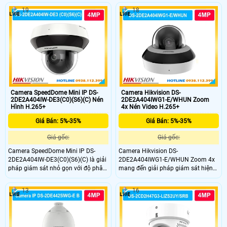
WiFi linh hoạt. DS-2DE2A404IWG1-
giám sát đêm với hồng ngoại
19
18
E/W hỗ trợ nhận diện người, phương
20m.DS-2DE2A404IWG1-E nổi bật
tiện, hồng ngoại 20m, đàm thoại hai
nhờ nhận diện người, phương tiện,
chiều cùng chuẩn IP66, IK10, đáp
hỗ trợ WiFi, đàm thoại hai chiều, lưu
ứng hiệu quả nhu cầu giám sát
trữ thẻ nhớ 512GB và chuẩn bảo vệ
trong nhiều môi trường khác nhau.
IP66, IK10 hoạt động bền bỉ.
Camera SpeedDome Mini IP DS-
Camera Hikvision DS-
2DE2A404IW-DE3(C0)(S6)(C) Nén
2DE2A404IWG1-E/WHUN Zoom
Hình H.265+
4x Nén Video H.265+
Giá Bán: 5%-35%
Giá Bán: 5%-35%
Giá gốc:
Giá gốc:
Camera SpeedDome Mini IP DS-
Camera Hikvision DS-
2DE2A404IW-DE3(C0)(S6)(C) là giải
2DE2A404IWG1-E/WHUN Zoom 4x
pháp giám sát nhỏ gọn với độ phân
mang đến giải pháp giám sát hiện
giải 4MP sắc nét, zoom quang học
đại với độ phân giải 4MP, zoom
4× linh hoạt và hồng ngoại 20m.
quang học 4× và hồng ngoại 20m.
13
16
Thiết bị hỗ trợ chuẩn nén H.265+,
camera này hỗ trợ kết nối WiFi, đàm
chống ngược sáng 120dB WDR, tích
thoại hai chiều, nhận diện người và
hợp micro thu âm, đạt chuẩn IP66
phương tiện, giúp quản lý hiệu quả
và IK10.
tại gia đình, cửa hàng, văn phòng và