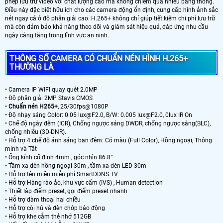
phép lưu trữ video với chất lượng cao mà không chiếm quá nhiều băng thông.
Điều này đặc biệt hữu ích cho các camera động ổn định, cung cấp hình ảnh sắc
nét ngay cả ở độ phân giải cao. H.265+ không chỉ giúp tiết kiệm chi phí lưu trữ
mà còn đảm bảo khả năng theo dõi và giám sát hiệu quả, đáp ứng nhu cầu
ngày càng tăng trong lĩnh vực an ninh.
THÔNG SỐ CAMERA CÓ CHUẨN NÉN HÌNH H.265+
THƯỜNG LÀ
• Camera IP WIFI quay quét 2.0MP
• Độ phân giải 2MP Stavis CMOS
•
Chuẩn nén H265+
, 25/30fps@1080P
• Độ nhạy sáng Color: 0.05 lux@F2.0, B/W: 0.005 lux@F2.0, 0lux IR On
• Chế độ ngày đêm (ICR), Chống ngược sáng DWDR, chống ngược sáng(BLC),
chống nhiễu (3D-DNR).
• Hỗ trợ 4 chế độ ánh sáng ban đêm: Có màu (Full Color), Hồng ngoại, Thông
minh và Tắt
• Ống kính cố định 4mm , góc nhìn 86.8°
• Tầm xa đèn hồng ngoại 30m , tầm xa đèn LED 30m
• Hỗ trợ tên miền miễn phí SmartDDNS.TV
• Hỗ trợ Hàng rào ảo, khu vực cấm (IVS) , Human detection
• Thiết lập điểm preset, gọi điểm preset nhanh
• Hỗ trợ đàm thoại hai chiều
• Hỗ trợ còi hú và đèn chớp báo động
• Hỗ trợ khe cắm thẻ nhớ 512GB