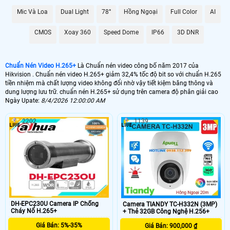
Mic Và Loa
Dual Light
78°
Hồng Ngoại
Full Color
AI
CMOS
Xoay 360
Speed Dome
IP66
3D DNR
Chuẩn Nén Video H.265+
Là Chuẩn nén video công bố năm 2017 của
Hikvision . Chuẩn nén video H.265+ giảm 32,4% tốc độ bit so với chuẩn H.265
tiền nhiệm mà chất lượng video không đổi nhờ vậy tiết kiệm băng thông và
dung lượng lưu trữ. chuẩn nén H.265+ sử dụng trên camera độ phân giải cao
Ngày Upate:
8/4/2026 12:00:00 AM
2202
1139
DH-EPC230U Camera IP Chống
Camera TIANDY TC-H332N (3MP)
Cháy Nổ H.265+
+ Thẻ 32GB Công Nghệ H.256+
Giá Bán: 5%-35%
Giá Bán: 900,000 ₫