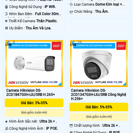
Ngoại 10m Hồng Ngoại SMD.
💦 Loại Camera
Dome Kim loại +
.
🤖️ Công Nghệ Sử Dụng :
IP Wifi.
Nhựa.
️ლ Chức Năng :
Thu Âm.
🌛 Nhìn Ban Đêm :
Full Color 30m
Có Màu Ban Ðêm.
❄ Thiết Kế Camera
Thân Plastic.
️⌘ Ưu Điểm :
Thu Âm Và Loa.
0
25
Camera Hikvision DS-
Camera Hikvision DS-
2CD1B47G3H-LIU/SRB H.265+
2CD1347G3H-LIU/SRB Công Nghệ
H.256+
Giá Bán: 5%-35%
Giá Bán: 5%-35%
Giá gốc: Liên Hệ
Giá gốc: Liên Hệ
☀️ Hình Ảnh Sắc nét :
Ultra 2k + .
🦉 Chất lượng hình :
Ultra 2k + .
🕉️ Công Nghệ Hình Ảnh :
IP POE.
⚒ Công Nghệ Sử Dụng :
IP POE.