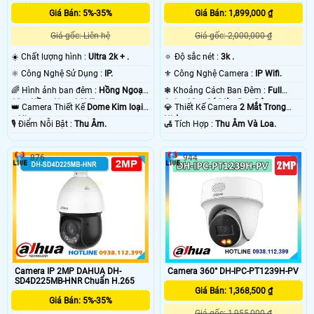
Giá Bán: 5%-35%
Giá Bán: 1,899,000 ₫
Giá gốc: Liên hệ
Giá gốc: 2,000,000 ₫
☀️ Chất lượng hình :
Ultra 2k + .
🔅 Độ sắc nét :
3k .
⚛️ Công Nghệ Sử Dụng :
IP.
⚜️ Công Nghệ Camera :
IP Wifi.
🌈 Hình ảnh ban đêm :
Hồng Ngoại
❃ Khoảng Cách Ban Đêm :
Full
10m Hồng Ngoại SMD.
Color 30m Có Màu Ban Ðêm.
👑 Camera Thiết Kế
Dome Kim loại
💎 Thiết Kế Camera
2 Mắt Trong
+ Nhựa.
Nhà.
️🎙 Điểm Nỗi Bật :
Thu Âm.
️🛃 Tích Hợp :
Thu Âm Và Loa.
876
944
Camera IP 2MP DAHUA DH-
Camera 360° DH-IPC-PT1239H-PV
SD4D225MB-HNR Chuẩn H.265
Giá Bán: 1,368,500 ₫
Giá Bán: 5%-35%
Giá gốc: 1,955,000 ₫