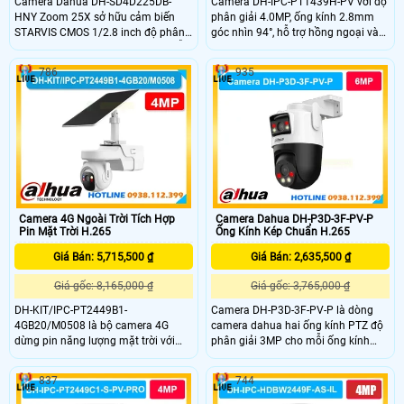
Camera Dahua DH-SD4D225DB-
Camera DH-IPC-PT1439H-PV với độ
HNY Zoom 25X sở hữu cảm biến
phân giải 4.0MP, ống kính 2.8mm
STARVIS CMOS 1/2.8 inch độ phân
góc nhìn 94°, hỗ trợ hồng ngoại và
giải 2MP ghi hình mượt ở 30fps hỗ
LED ánh sáng trắng 30m cho hình
trợ zoom quang học 25x cùng zoom
ảnh rõ nét cả ngày lẫn đêm. Tích
786
935
số 16x quan sát chi tiết tầm xa
hợp PTZ xoay ngang 345°, dọc 90°,
hồng ngoại đạt 100m chống ngược
báo động chủ động bằng còi hú và
sáng WDR 120dB chuẩn bảo vệ
đèn chớp, có mic và đàm thoại 2
IP66 chống nước bụi và chống sét
chiều.
6000V hoạt động ổn định ngoài trời
ở nhiệt độ từ âm 40 đến 60 độ C
Camera 4G Ngoài Trời Tích Hợp
Camera Dahua DH-P3D-3F-PV-P
Pin Mặt Trời H.265
Ống Kính Kép Chuẩn H.265
Giá Bán: 5,715,500 ₫
Giá Bán: 2,635,500 ₫
Giá gốc: 8,165,000 ₫
Giá gốc: 3,765,000 ₫
DH-KIT/IPC-PT2449B1-
Camera DH-P3D-3F-PV-P là dòng
4GB20/M0508 là bộ camera 4G
camera dahua hai ống kính PTZ độ
dừng pin năng lượng mặt trời với
phân giải 3MP cho mỗi ống kính
khả năng ghi hình 4MP đàm thoại 2
gồm ống PT 6 mm và ống cố định
chiều, hồng ngoại 30m, chống
2,8 mm cho góc rộng 89° và góc
837
744
ngược sáng DWDR và khả năng lưu
hẹp 52°. Cảm biến 1/2,9″ CMOS
trữ với thẻ nhớ 512GB. Camea này
khẩu độ F1.0 kèm khả năng quay