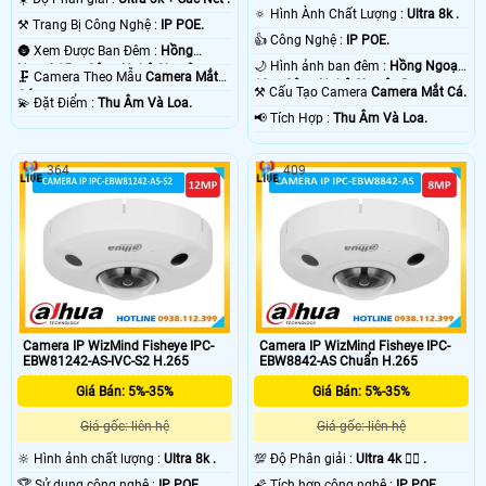
🔅 Hình Ành Chất Lượng :
Ultra 8k .
⚒ Trang Bị Công Nghệ :
IP POE.
👍 Công Nghệ :
IP POE.
🌚 Xem Được Ban Đêm :
Hồng
🌙 Hình ảnh ban đêm :
Hồng Ngoại
Ngoại 15m Công Nghệ Chuyên
🗜️ Camera Theo Mẫu
Camera Mắt
10m Công Nghệ Chuyên Dụng.
Dụng.
⚒ Cấu Tạo Camera
Camera Mắt Cá.
Cá.
️💫 Đặt Điểm :
Thu Âm Và Loa.
️📢 Tích Hợp :
Thu Âm Và Loa.
364
409
Camera IP WizMind Fisheye IPC-
Camera IP WizMind Fisheye IPC-
EBW81242-AS-IVC-S2 H.265
EBW8842-AS Chuẩn H.265
Giá Bán: 5%-35%
Giá Bán: 5%-35%
Giá gốc: liên hệ
Giá gốc: liên hệ
🔆 Hình ảnh chất lượng :
Ultra 8k .
💯 Độ Phân giải :
Ultra 4k 👍🏾 .
🏆 Sử dụng công nghệ :
IP POE.
🌠 Tích hợp công nghệ :
IP POE.