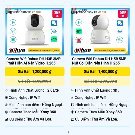
1287
2009
Camera Wifi Dahua DH-H3B 3MP
Camera Wifi Dahua DH-H5B 5MP
Phát Hiện AI Nén Video H.265
Nút Gọi Điện Nén Hinh H.265
Giá Bán: 1,200,000 ₫
Giá Bán: 1,400,000 ₫
Giá gốc: 1,500,000 ₫
Giá gốc: 1,600,000 ₫
🔅 Hình Ành Chất Lượng :
2K Lite .
🔆 Hình Ành Chất Lượng :
3k .
✳️ Công Nghệ :
IP Wifi.
⚜️ Công Nghệ :
IP Wifi.
❈ Hình ảnh ban đêm :
Hồng Ngoại
🌔 Hình ảnh ban đêm :
Hồng Ngoại
10m Hồng Ngoại Smart IR.
10m Hồng Ngoại Smart IR.
🎼️ Camera Theo Mẫu
Xoay 360.
🐜 Camera Theo Mẫu
Xoay 360.
️🛃 Ưu Điểm :
Thu Âm Và Loa.
️🔮 Ưu Điểm :
Thu Âm Và Loa.
1