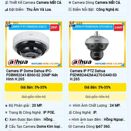
Ngoại 10m Công Nghệ Chuyên
Chuyên Dụng Công Nghệ Chuyên
🕉️ Thiết Kế Camera
Camera Mắt Cá.
❄ Camera Dòng
Camera Mắt Cá.
Dụng.
Dụng.
️🛃 Đặt Điểm :
Thu Âm Và Loa.
️🆑 Điểm Nỗi Bật :
Công Nghệ AI.
701
648
Camera IP Dome Dahua IPC-
Camera IP PTZ Dahua
PDBW82041-B360-S2 20MP Nén
PSDW82442M-A270-D440-S3
Hinh H.265
H.265
Giá Bán: 5%-35%
Giá Bán: 5%-35%
Giá gốc: liên hệ
Giá gốc: liên hệ
☀️ Độ Phân giải :
20 MP.
🔆 Hình Ành Chất Lượng :
24 MP.
⚜️ Trang Bị Công Nghệ :
IP POE.
🕉️ Công Nghệ :
IP.
🌔 Xem Được Ban Đêm :
Hồng
⭐ Hình ảnh ban đêm :
Hồng Ngoại
Ngoại 30m Hồng Ngoại Smart IR.
400m Hồng Ngoại Smart IR.
🗜️ Cấu Tạo Camera
Dome Kim loại
🎲 Camera Dòng
Ip67 360.