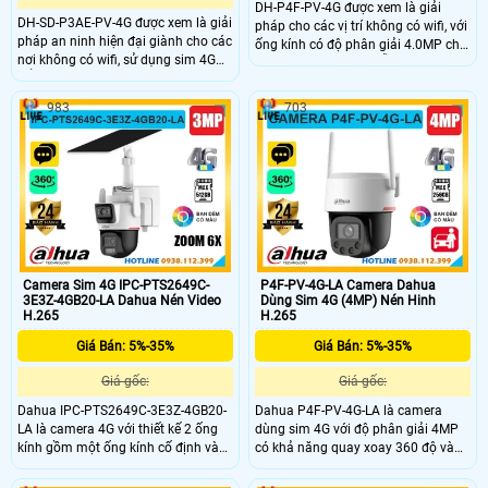
DH-P4F-PV-4G được xem là giải
DH-SD-P3AE-PV-4G được xem là giải
pháp cho các vị trí không có wifi, với
pháp an ninh hiện đại giành cho các
ống kính có độ phân giải 4.0MP cho
nơi không có wifi, sử dụng sim 4G
ra hình ảnh sắc nét, hỗ trợ H.265+,
để cấp mạng, trang bị ống kính
trang bị khả năng chống sét 2000V,
3.0Mp cho ra hình ảnh sắc nét, khe
phù hợp lắp đặt ngoài trời chuẩn IP
983
703
cắm thẻ nhớ 265G, có thể phần biệt
66, có công nghệ AI được trang bị
người và xe và các tính năng AI
khác, hỗ trợ đàm thoại 2 chiều trên
camera
Camera Sim 4G IPC-PTS2649C-
P4F-PV-4G-LA Camera Dahua
3E3Z-4GB20-LA Dahua Nén Video
Dùng Sim 4G (4MP) Nén Hinh
H.265
H.265
Giá Bán: 5%-35%
Giá Bán: 5%-35%
Giá gốc:
Giá gốc:
Dahua IPC-PTS2649C-3E3Z-4GB20-
Dahua P4F-PV-4G-LA là camera
LA là camera 4G với thiết kế 2 ống
dùng sim 4G với độ phân giải 4MP
kính gồm một ống kính cố định và
có khả năng quay xoay 360 độ và
một ống kính quay xoay 360°, cho
đàm thoại 2 chiều tiện lợi. Camera
hình ảnh sắc nét với độ phân giải
hỗ trợ hồng ngoại ban đêm lên đến