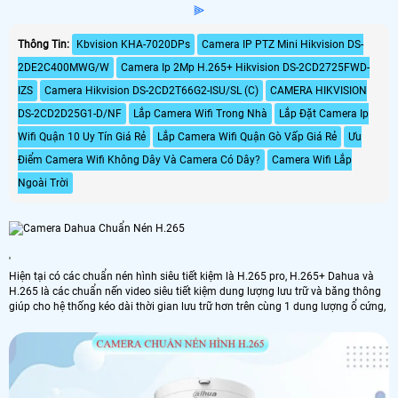
⫸
Thông Tin:
Kbvision KHA-7020DPs
Camera IP PTZ Mini Hikvision DS-
2DE2C400MWG/W
Camera Ip 2Mp H.265+ Hikvision DS-2CD2725FWD-
IZS
Camera Hikvision DS-2CD2T66G2-ISU/SL (C)
CAMERA HIKVISION
DS-2CD2D25G1-D/NF
Lắp Camera Wifi Trong Nhà
Lắp Đặt Camera Ip
Wifi Quận 10 Uy Tín Giá Rẻ
Lắp Camera Wifi Quận Gò Vấp Giá Rẻ
Ưu
Điểm Camera Wifi Không Dây Và Camera Có Dây?
Camera Wifi Lắp
Ngoài Trời
'
Hiện tại có các chuẩn nén hình siêu tiết kiệm là H.265 pro, H.265+ Dahua và
H.265 là các chuẩn nến video siêu tiết kiệm dung lượng lưu trữ và băng thông
giúp cho hệ thống kéo dài thời gian lưu trữ hơn trên cùng 1 dung lượng ổ cứng,