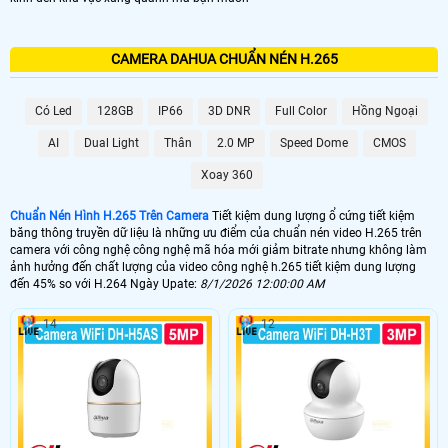
CAMERA DAHUA CHUẨN NÉN H.265
Có Led
128GB
IP66
3D DNR
Full Color
Hồng Ngoại
AI
Dual Light
Thân
2.0 MP
Speed Dome
CMOS
Xoay 360
Chuẩn Nén Hình H.265 Trên Camera
Tiết kiệm dung lượng ổ cứng tiết kiệm
băng thông truyền dữ liệu là những ưu điểm của chuẩn nén video H.265 trên
camera với công nghệ công nghệ mã hóa mới giảm bitrate nhưng không làm
ảnh hưởng đến chất lượng của video công nghệ h.265 tiết kiệm dung lượng
đến 45% so với H.264 Ngày Upate:
8/1/2026 12:00:00 AM
14
12