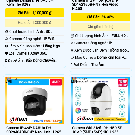
Camera Dahua DH-H5AE 5MP
Camera IP 2MP DAHUA DH-
Kèm Thẻ 32GB
SD4A216DB-HNY Nén Video
H.265
Giá Bán: 1,100,000 ₫
Giá Bán: 5%-35%
Giá gốc: 1,300,000 ₫
Giá gốc: Liên hệ
👁 Chất lượng hình Ảnh :
3k .
🦉 Chất lượng hình Ảnh :
FULL HD
👍 Camera Công nghệ :
IP Wifi.
1080P .
✳️ Camera Công nghệ :
IP.
✪ Tầm Nhìn Ban Đêm :
Hồng Ngoại
❃ Xem Được Ban Đêm :
Hồng Ngoại
10m Hồng Ngoại Smart IR.
🛡 Loại Camera
Xoay 360.
10m Hồng Ngoại SMD.
🗜️ Mẫu Camera
Dome Kim loại +
️₤ Đặt Điểm :
Báo Động Chuyển
Nhựa.
️₤ Đặt Điểm :
Thu Âm.
Động.
14
5782
Camera IP 4MP DAHUA DH-
Camera Wifi 2 Mắt DH-H5D-5F
SD29404DB-GNY Nén Hinh H.265
10MP (5MP+5MP) 3K H.265