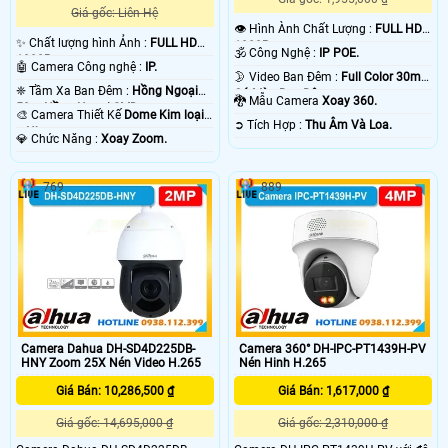
Giá gốc: Liên Hệ
👁 Hình Ành Chất Lượng :
FULL HD
✨ Chất lượng hình Ảnh :
FULL HD
1080P .
🕉️ Công Nghệ :
IP POE.
1080P .
🤖️ Camera Công nghệ :
IP.
🌛 Video Ban Đêm :
Full Color 30m
❈ Tầm Xa Ban Đêm :
Hồng Ngoại
Có Màu Ban Ðêm.
🐉️ Mẫu Camera
Xoay 360.
50m Hồng Ngoại SMD.
🎨 Camera Thiết Kế
Dome Kim loại
️➲ Tích Hợp :
Thu Âm Và Loa.
+ Nhựa.
️💎 Chức Năng :
Xoay Zoom.
769
889
Camera Dahua DH-SD4D225DB-
Camera 360° DH-IPC-PT1439H-PV
HNY Zoom 25X Nén Video H.265
Nén Hinh H.265
Giá Bán: 10,286,500 ₫
Giá Bán: 1,617,000 ₫
Giá gốc: 14,695,000 ₫
Giá gốc: 2,310,000 ₫