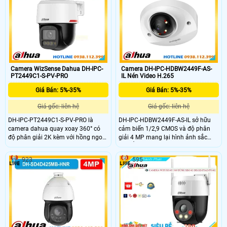
có tích hợp IP giúp phân biệt người
ngang 352° và nghiêng lên 90° giúp
xe chính xác có thể giám sát từ xa
giám sát linh động. Hỗ trợ thẻ nhớ
qua app thích hợp gắn ngoài trời
lên đến 256GB lưu trữ vượt trội
nhờ IP66 và những nơi không có
mạng
Camera WizSense Dahua DH-IPC-
Camera DH-IPC-HDBW2449F-AS-
PT2449C1-S-PV-PRO
IL Nén Video H.265
Giá Bán: 5%-35%
Giá Bán: 5%-35%
Giá gốc: liên hệ
Giá gốc: liên hệ
DH-IPC-PT2449C1-S-PV-PRO là
DH-IPC-HDBW2449F-AS-IL sở hữu
camera dahua quay xoay 360° có
cảm biến 1/2,9 CMOS và độ phân
độ phân giải 2K kèm với hồng ngoại
giải 4 MP mang lại hình ảnh sắc
tâm xa 30m giám sát sắc nét cả
nét. Ống kính 2,8 mm hoặc 3,6 mm
ngày và đêm. Camera này còn hỗ
với góc nhìn lên đến 101° hoặc 83°.
923
595
trợ đàm thoại âm thành 2 chiều nhờ
Đèn hồng ngoại và đèn ánh sáng
tích hợp mic vs loa có hỗ trợ tên
ấm chiếu xa 30 m hỗ trợ quan sát
miền xem từ xa qua web hoặc app
ban đêm. Hỗ trợ thẻ nhớ lưu trữ tối
có khả năng lưu trữ độc lập nhờ có
đa 256GB và tên miền xem camera
khay thẻ nhớ dung lượng lên đến
từ xa qua app hoặc web.
512GB.