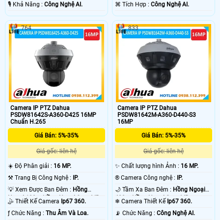
+ Nhựa.
️🎙 Khả Năng :
Công Nghệ AI.
️⌘ Tích Hợp :
Công Nghệ AI.
764
833
Camera IP PTZ Dahua
Camera IP PTZ Dahua
PSDW81642S-A360-D425 16MP
PSDW81642M-A360-D440-S3
Chuẩn H.265
16MP
Giá Bán: 5%-35%
Giá Bán: 5%-35%
Giá gốc: liên hệ
Giá gốc: liên hệ
☀️ Độ Phân giải :
16 MP.
✨ Chất lượng hình Ảnh :
16 MP.
⚒ Trang Bị Công Nghệ :
IP.
®️ Camera Công nghệ :
IP.
💡 Xem Được Ban Đêm :
Hồng
🌙 Tầm Xa Ban Đêm :
Hồng Ngoại
Ngoại 100m Hồng Ngoại Smart IR.
400m Hồng Ngoại Smart IR.
🤹 Thiết Kế Camera
Ip67 360.
❄ Camera Thiết Kế
Ip67 360.
️ƒ Chức Năng :
Thu Âm Và Loa.
️📡 Chức Năng :
Công Nghệ AI.