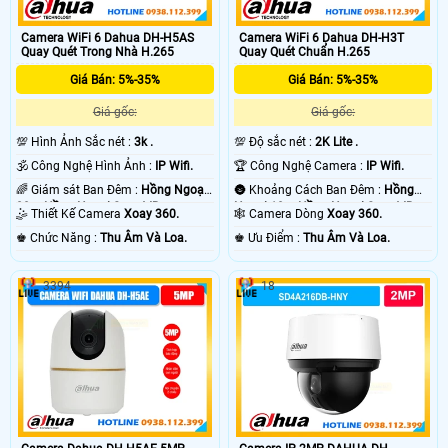
Camera WiFi 6 Dahua DH-H5AS
Camera WiFi 6 Dahua DH-H3T
Quay Quét Trong Nhà H.265
Quay Quét Chuẩn H.265
Giá Bán: 5%-35%
Giá Bán: 5%-35%
Giá gốc:
Giá gốc:
💯 Hình Ảnh Sắc nét :
3k .
💯 Độ sắc nét :
2K Lite .
🕉️ Công Nghệ Hình Ảnh :
IP Wifi.
🏆 Công Nghệ Camera :
IP Wifi.
🌈 Giám sát Ban Đêm :
Hồng Ngoại
🌚 Khoảng Cách Ban Đêm :
Hồng
20m Hồng Ngoại Smart IR.
Ngoại 10m Hồng Ngoại Smart IR.
🤹 Thiết Kế Camera
Xoay 360.
🕸️ Camera Dòng
Xoay 360.
️♚ Chức Năng :
Thu Âm Và Loa.
️♚ Ưu Điểm :
Thu Âm Và Loa.
3394
18