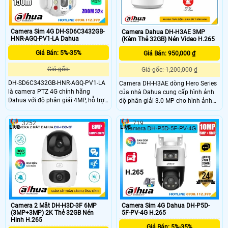
Camera Sim 4G DH-SD6C3432GB-
Camera Dahua DH-H3AE 3MP
HNR-AGQ-PV1-LA Dahua
(Kèm Thẻ 32GB) Nén Video H.265
Giá Bán: 5%-35%
Giá Bán: 950,000 ₫
Giá gốc:
Giá gốc: 1,200,000 ₫
DH-SD6C3432GB-HNR-AGQ-PV1-LA
Camera DH-H3AE dòng Hero Series
là camera PTZ 4G chính hãng
của nhà Dahua cung cấp hình ảnh
Dahua với độ phân giải 4MP, hỗ trợ
độ phân giải 3.0 MP cho hình ảnh
zoom quang 32x, phát hiện người
sắc nét. Với khả năng quan sát ban
và phương tiện chính xác. Camera
đêm rõ ràng khoảng cách đến 10m
3252
719
tích hợp hồng ngoại tầm xa 150m,
nhờ công nghệ hồng ngoại. Camera
có màu ban đêm trong phạm vi
còn giúp bảo vệ an ninh tối ưu với
50m, khả năng quay xoay 360 độ
phát hiện xâm nhập hú còi
linh hoạt. Camera hỗ trợ báo động
thông minh khe thẻ nhớ đến 512GB
và đạt chuẩn chống nước IP66 phù
hợp lắp ngoài trời.
Camera 2 Mắt DH-H3D-3F 6MP
Camera Sim 4G Dahua DH-P5D-
(3MP+3MP) 2K Thẻ 32GB Nén
5F-PV-4G H.265
Hinh H.265
Giá Bán: 5%-35%