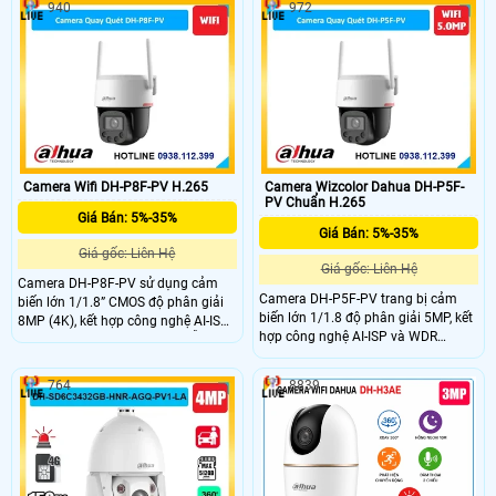
940
972
3MP+3MP. Camera hỗ trợ đàm
30m, công nghệ WizColor cho hình
thoại 2 chiều, zoom quang 6x, tích
ảnh có màu vào ban đêm, phát hiện
hợp báo động thông minh và hồng
chính xác người và phương tiện
ngoại tầm xa 50m công nghệ
thông minh. Camera còn tích hợp
WizColor có màu ban đêm. Với
khe thẻ nhớ hỗ trợ tối đa 256GB phù
chuẩn camera hoạt động bền bỉ
hợp lắp đặt ở mọi nơi không cần Wi-
trong mọi điều kiện thời tiết giá rẻ.
Fi giá rẻ.
Camera Wifi DH-P8F-PV H.265
Camera Wizcolor Dahua DH-P5F-
PV Chuẩn H.265
Giá Bán: 5%-35%
Giá Bán: 5%-35%
Giá gốc: Liên Hệ
Giá gốc: Liên Hệ
Camera DH-P8F-PV sử dụng cảm
Camera DH-P5F-PV trang bị cảm
biến lớn 1/1.8” CMOS độ phân giải
biến lớn 1/1.8 độ phân giải 5MP, kết
8MP (4K), kết hợp công nghệ AI-ISP
hợp công nghệ AI-ISP và WDR
cho hình ảnh rõ nét cả ngày lẫn
120dB cho hình ảnh rõ nét cả ngày
đêm. Hỗ trợ quay quét tự động, theo
lẫn đêm, kể cả trong điều kiện ngược
dõi đối tượng (Auto Tracking), phát
764
8839
sáng. Tầm xa ánh sáng ấm đến
hiện người và phương tiện, cùng
30m cho phép thu hình màu ban
cảnh báo bằng còi hú và đèn chớp
đêm. Chức năng thông minh như
khi phát hiện xâm nhập.
phát hiện người, phương tiện, Auto
Tracking