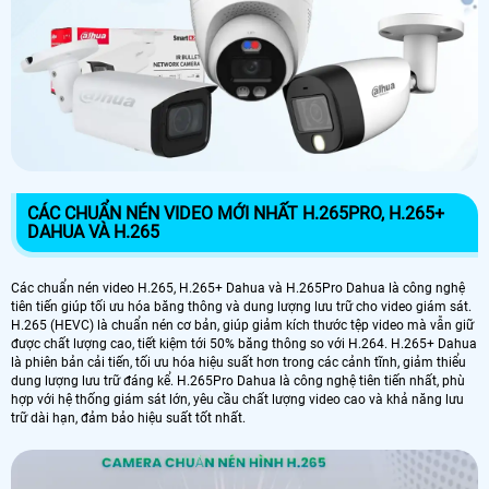
CÁC CHUẨN NÉN VIDEO MỚI NHẤT H.265PRO, H.265+
DAHUA VÀ H.265
Các chuẩn nén video H.265, H.265+ Dahua và H.265Pro Dahua là công nghệ
tiên tiến giúp tối ưu hóa băng thông và dung lượng lưu trữ cho video giám sát.
H.265 (HEVC) là chuẩn nén cơ bản, giúp giảm kích thước tệp video mà vẫn giữ
được chất lượng cao, tiết kiệm tới 50% băng thông so với H.264. H.265+ Dahua
là phiên bản cải tiến, tối ưu hóa hiệu suất hơn trong các cảnh tĩnh, giảm thiểu
dung lượng lưu trữ đáng kể. H.265Pro Dahua là công nghệ tiên tiến nhất, phù
hợp với hệ thống giám sát lớn, yêu cầu chất lượng video cao và khả năng lưu
trữ dài hạn, đảm bảo hiệu suất tốt nhất.