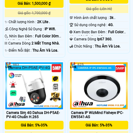
Giá Bán: 1,500,000 ₫
Giá gốc: Liên Hệ
Giá gốc: 1,700,000 ₫
💯 Hình ảnh chất lượng :
3k .
✨ Chất lượng hình :
2K Lite .
🏆 Sử dụng công nghệ :
4G.
🕉️ Công Nghệ Sử Dụng :
IP Wifi.
✪ Xem Được Ban Đêm :
Full Color
🌜 Nhìn Ban Đêm :
Full Color 30m
40m Có Màu Ban Ðêm.
💎 Camera Dòng
Ip67 360.
Có Màu Ban Ðêm.
⛓ Camera Dòng
2 Mắt Trong Nhà.
️🛃 Chức Năng :
Thu Âm Và Loa.
️✨ Điểm Nỗi Bật :
Thu Âm Và Loa.
983
625
Camera Sim 4G Dahua DH-P5AE-
Camera IP WizMind Fisheye IPC-
PV-4G Chuẩn H.265
EW5541-AS
Giá Bán: 5%-35%
Giá Bán: 5%-35%