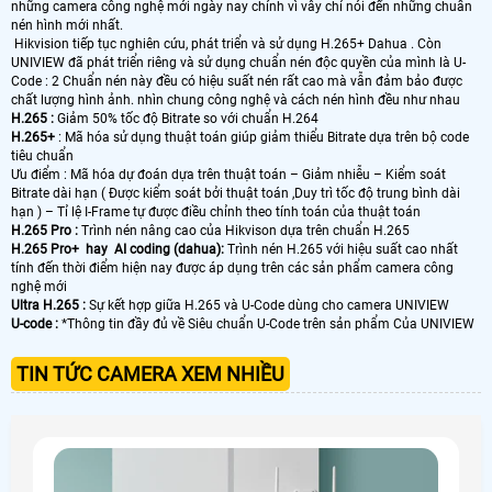
những camera công nghệ mới ngày nay chính vì vây chỉ nói đến những chuẩn
nén hình mới nhất.
Hikvision tiếp tục nghiên cứu, phát triển và sử dụng H.265+ Dahua . Còn
UNIVIEW đã phát triển riêng và sử dụng chuẩn nén độc quyền của mình là U-
Code : 2 Chuẩn nén này đều có hiệu suất nén rất cao mà vẫn đảm bảo được
chất lượng hình ảnh. nhìn chung công nghệ và cách nén hình đều như nhau
H.265 :
Giảm 50% tốc độ Bitrate so với chuẩn H.264
H.265+
: Mã hóa sử dụng thuật toán giúp giảm thiểu Bitrate dựa trên bộ code
tiêu chuẩn
Ưu điểm : Mã hóa dự đoán dựa trên thuật toán – Giảm nhiễu – Kiểm soát
Bitrate dài hạn ( Được kiểm soát bởi thuật toán ,Duy trì tốc độ trung bình dài
hạn ) – Tỉ lệ I-Frame tự được điều chỉnh theo tính toán của thuật toán
H.265 Pro :
Trình nén nâng cao của Hikvison dựa trên chuẩn H.265
H.265 Pro+ hay AI coding (dahua):
Trình nén H.265 với hiệu suất cao nhất
tính đến thời điểm hiện nay được áp dụng trên các sản phẩm camera công
nghệ mới
Ultra H.265 :
Sự kết hợp giữa H.265 và U-Code dùng cho camera UNIVIEW
U-code :
*Thông tin đầy đủ về Siêu chuẩn U-Code trên sản phẩm Của UNIVIEW
TIN TỨC CAMERA XEM NHIỀU