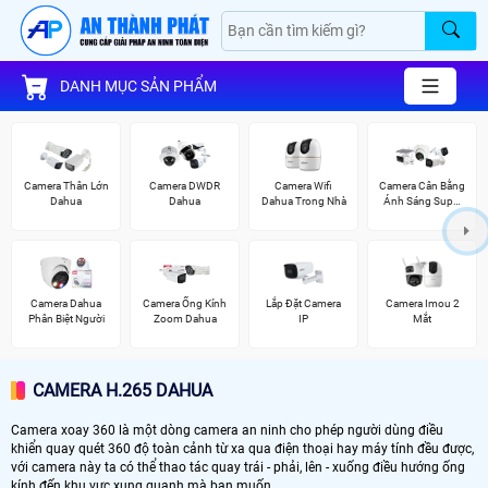
DANH MỤC SẢN PHẨM
Camera Thân Lớn
Camera DWDR
Camera Wifi
Camera Cân Bằng
Dahua
Dahua
Dahua Trong Nhà
Ánh Sáng Super
Adapt
Camera Dahua
Camera Ống Kính
Lắp Đặt Camera
Camera Imou 2
Phân Biệt Người
Zoom Dahua
IP
Mắt
CAMERA H.265 DAHUA
Camera xoay 360 là một dòng camera an ninh cho phép người dùng điều
khiển quay quét 360 độ toàn cảnh từ xa qua điện thoại hay máy tính đều được,
với camera này ta có thể thao tác quay trái - phải, lên - xuống điều hướng ống
kính đến khu vực xung quanh mà bạn muốn