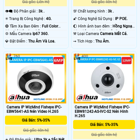
Giá gốc: Liên Hệ
Giá gốc: liên hệ
👁️‍🗨 Độ Phân giải :
3k .
💯 Chất lượng hình :
3k .
✳️ Trang Bị Công Nghệ :
4G.
🌠 Công Nghệ Sử Dụng :
IP POE.
🔴 Tầm Xa Ban Đêm :
Full Color
🌔 Hình ảnh ban đêm :
Hồng Ngoại
30m Có Màu Ban Ðêm.
10m Công Nghệ Chuyên Dụng.
💢 Mẫu Camera
Ip67 360.
⚒ Loại Camera
Camera Mắt Cá.
️💎 Đặt Điểm :
Thu Âm Và Loa.
️⇝ Tích Hợp :
Thu Âm.
760
400
Camera IP WizMind Fisheye IPC-
Camera IP WizMind Fisheye IPC-
EBW5641-AS Nén Video H.265
EBW81242-AS-IVC-S2 Nén Hinh
H.265
Giá Bán: 5%-35%
Giá Bán: 5%-35%
Giá gốc: liên hệ
Giá gốc: liên hệ
☀️ Độ Phân giải :
Ultra 3k + Sắc Nét .