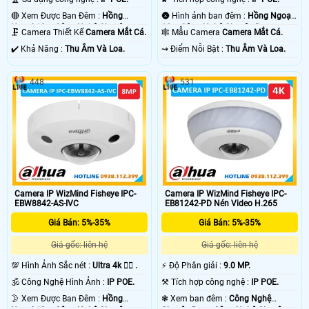
🔴 Xem Được Ban Đêm :
Hồng
🌚 Hình ảnh ban đêm :
Hồng Ngoại
Ngoại 10m Công Nghệ Chuyên
10m Công Nghệ Chuyên Dụng.
🗜️ Camera Thiết Kế
Camera Mắt Cá.
🕸️ Mẫu Camera
Camera Mắt Cá.
Dụng.
️✔️ Khả Năng :
Thu Âm Và Loa.
️⇝ Điểm Nỗi Bật :
Thu Âm Và Loa.
448
531
Camera IP WizMind Fisheye IPC-
Camera IP WizMind Fisheye IPC-
EBW8842-AS-IVC
EB81242-PD Nén Video H.265
Giá Bán: 5%-35%
Giá Bán: 5%-35%
Giá gốc: liên hệ
Giá gốc: liên hệ
💯 Hình Ảnh Sắc nét :
Ultra 4k 👍🏾 .
️⚡ Độ Phân giải :
9.0 MP.
🕉️ Công Nghệ Hình Ảnh :
IP POE.
⚒ Tích hợp công nghệ :
IP POE.
🌛 Xem Được Ban Đêm :
Hồng
❃ Xem ban đêm :
Công Nghệ