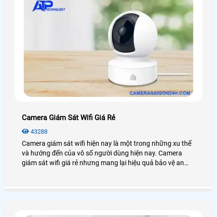
Camera Giám Sát Wifi Giá Rẻ
43288
Camera giám sát wifi hiện nay là một trong những xu thế
và hướng đến của vô số người dùng hiện nay. Camera
giám sát wifi giá rẻ nhưng mang lại hiệu quả bảo vệ an
ninh cao chất lượng nhờ các tính năng công nghệ được
tích hợp trong nó. Vậy camera giám sát wifi là gì? Chúng
hoạt động ra sao? Hãy cùng Công nghệ An Thành Phát
tìm hiểu về nó nhé!