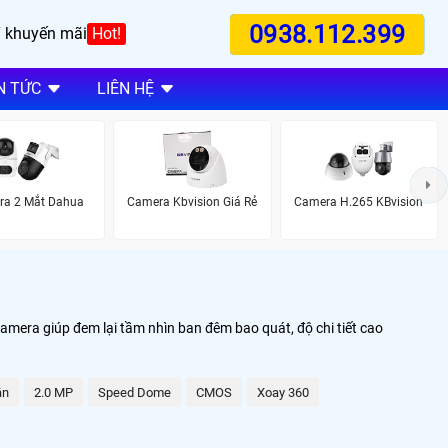
0938.112.399
 khuyến mãi
Hot!
N TỨC
LIÊN HỆ
a 2 Mắt Dahua
Camera Kbvision Giá Rẻ
Camera H.265 KBvision
amera giúp đem lại tầm nhìn ban đêm bao quát, độ chi tiết cao
ân
2.0 MP
Speed Dome
CMOS
Xoay 360