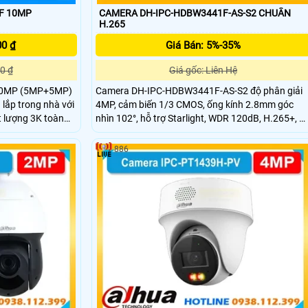
5F 10MP
CAMERA DH-IPC-HDBW3441F-AS-S2 CHUẨN
H.265
00 ₫
Giá Bán: 5%-35%
0 ₫
Giá gốc: Liên Hệ
 10MP (5MP+5MP)
Camera DH-IPC-HDBW3441F-AS-S2 độ phân giải
 lắp trong nhà với
4MP, cảm biến 1/3 CMOS, ống kính 2.8mm góc
t lượng 3K toàn
nhìn 102°, hỗ trợ Starlight, WDR 120dB, H.265+, AI
kính cố định và 1
SMD 4.0, hồng ngoại 30m, thẻ nhớ 256GB, tích
mera wifi DH-H5D-
hợp mic, nguồn DC12V/PoE, chuẩn bảo vệ IP67 v
886
u quả với tính
IK10.
g với độ chính xác