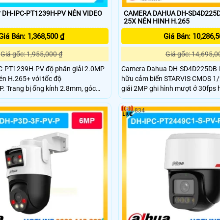
IPC-PT1239H-PV NÉN VIDEO
CAMERA DAHUA DH-SD4D225
25X NÉN HINH H.265
Giá Bán: 1,368,500 ₫
Giá Bán: 10,286,5
Giá gốc: 1,955,000 ₫
Giá gốc: 14,695,0
-PT1239H-PV độ phân giải 2.0MP
Camera Dahua DH-SD4D225DB-
én H.265+ với tốc độ
hữu cảm biến STARVIS CMOS 1/2
 Trang bị ống kính 2.8mm, góc
giải 2MP ghi hình mượt ở 30fps 
ng ngoại 30m và LED ánh sáng ấm
quang học 25x cùng zoom số 16x 
ó màu ban đêm. Hỗ trợ quay quét
tầm xa hồng ngoại đạt 100m c
834
c 90°, tích hợp mic, đàm thoại 2
WDR 120dB chuẩn bảo vệ IP66 c
chống sét 6000V hoạt động ổn đị
nhiệt độ từ âm 40 đến 60 độ C