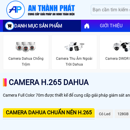
GIỚI THIỆU
DANH MỤC SẢN PHẨM
Camera Dahua Chống
Camera Thu Âm Ngoài
Camera DWDR 
Trộm
Trời Dahua
CAMERA H.265 DAHUA
Camera Full Color 70m được thiết kế để cung cấp giải pháp giám sát a
CAMERA DAHUA CHUẨN NÉN H.265
Có Led
128GB