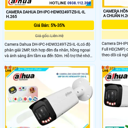
CAMERA HỒNG
CAMERA DAHUA DH-IPC-HDW3249T-ZS-IL-IL
A CHUẨN H.2
H.265
Giá Bán: 5%-35%
Giá gốc: Liên Hệ
Camera DH-IPC
Camera Dahua DH-IPC-HDW3249T-ZS-IL-ILcó độ
Full HD(2MP) c
phân giải 2MP, tích hợp đèn đa nhân, hồng ngoại
theo dõi cả ng
và ánh sáng ấm tầm xa đến 50m. Hỗ trợ thẻ nhớ
tích hợp đem lạ
512GB, nguồn 12VDC/PoE, đạt chuẩn chống nước
hợp thêm khả 
IP67 cùng các tính năng AI thông minh như phát
628
638
phát hiện chín
hiện xâm nhập, phân loại người và phương tiện.
thích hợp lắp đ