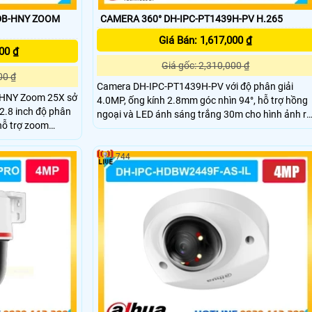
DB-HNY ZOOM
CAMERA 360° DH-IPC-PT1439H-PV H.265
Giá Bán: 1,617,000 ₫
00 ₫
Giá gốc: 2,310,000 ₫
00 ₫
Camera DH-IPC-PT1439H-PV với độ phân giải
HNY Zoom 25X sở
4.0MP, ống kính 2.8mm góc nhìn 94°, hỗ trợ hồng
.8 inch độ phân
ngoại và LED ánh sáng trắng 30m cho hình ảnh rõ
hỗ trợ zoom
nét cả ngày lẫn đêm. Tích hợp PTZ xoay ngang
quan sát chi tiết
345°, dọc 90°, báo động chủ động bằng còi hú và
hống ngược sáng
đèn chớp, có mic và đàm thoại 2 chiều.
744
hống nước bụi và
nh ngoài trời ở