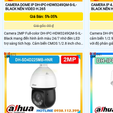
CAMERA DOME IP DH-IPC-HDW3249QM-S-IL-
CAMERA IP 4
BLACK NÉN VIDEO H.265
BLACK NÉN H
Giá Bán: 5%-35%
Giá gốc: 00 ₫
Camera 2MP Full-color DH-IPC-HDW3249QM-S-IL-
Camera DH-IP
Black mang đến hình ảnh màu 24/7 nhờ đèn LED
cảm biến 1/2.9
trợ sáng tích hợp. Cảm biến CMOS 1/2.8 inch cho
với độ phân gi
độ nét ổn định kết hợp chuẩn nén H.265+ giúp tiết
bằng ánh sáng
kiệm dung lượng. Ống kính 3.6mm quan sát rộng
tầm xa 50m. T
875
941
hỗ trợ giám sát liên tục cả ngày lẫn đêm với hiệu
H.265 tiết kiệ
quả cao.
đêm ổn định.