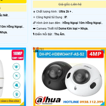
Giá gốc: Liên hệ
ệ
☀️ Chất lượng hình :
Ultra 2k + .
ắc Nét .
⚛️ Công Nghệ Sử Dụng :
IP.
🌈 Hình ảnh ban đêm :
Hồng Ngoại 10m Hồng Ngoại
 10m Hồng Ngoại
SMD.
👑 Camera Thiết Kế
Dome Kim loại + Nhựa.
 Nhựa.
️🎙 Điểm Nỗi Bật :
Thu Âm.
781