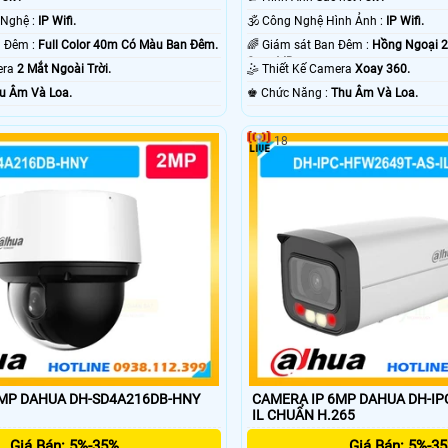
®️ Trang Bị Công Nghệ :
IP Wifi.
🕉️ Công Nghệ Hình Ảnh :
IP Wifi.
✪ Xem Được Ban Đêm :
Full Color 40m Có Màu Ban Ðêm.
🌈 Giám sát Ban Đêm :
Hồng Ngoại 
Smart IR.
era
2 Mắt Ngoài Trời.
🤹 Thiết Kế Camera
Xoay 360.
u Âm Và Loa.
️♚ Chức Năng :
Thu Âm Và Loa.
18
2MP DAHUA DH-SD4A216DB-HNY
CAMERA IP 6MP DAHUA DH-IP
IL CHUẨN H.265
Giá Bán: 5%-35%
Giá Bán: 5%-3