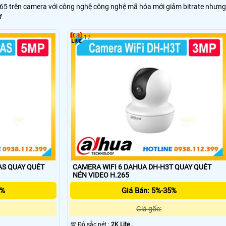
.265 trên camera với công nghệ công nghệ mã hóa mới giảm bitrate nhưng
M
12
AS QUAY QUÉT
CAMERA WIFI 6 DAHUA DH-H3T QUAY QUÉT
NÉN VIDEO H.265
5%
Giá Bán: 5%-35%
Giá gốc:
💯 Độ sắc nét :
2K Lite .