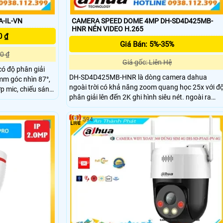
-IL-VN
CAMERA SPEED DOME 4MP DH-SD4D425MB-
HNR NÉN VIDEO H.265
0 ₫
Giá Bán: 5%-35%
0 ₫
Giá gốc: Liên Hệ
ó độ phân giải
DH-SD4D425MB-HNR là dòng camera dahua
mm góc nhìn 87°,
ngoài trời có khả năng zoom quang học 25x với đ
ợp mic, chiếu sáng
phân giải lên đến 2K ghi hình siêu nét. ngoài ra
hồng ngoại 30m,
camera này còn có hồng ngoại tầm xa lên đến
p nguồn qua
100m đảm bảo an ninh về đêm tuyệt đối. Chuẩn
594
chống nước IP67 chống sét lan truyền 6000V hỗ
trợ thẻ nhớ 512GB tên miền miễn phí
SmartDDNS.TV xem từ xa.