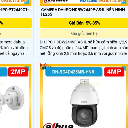
IPC-PT2449C1-
CAMERA DH-IPC-HDBW2449F-AS-IL NÉN HINH
H.265
5%
Giá Bán: 5%-35%
ệ
Giá gốc: liên hệ
 camera dahua
DH-IPC-HDBW2449F-AS-IL sở hữu cảm biến 1/2,9
2K kèm với hồng
CMOS và độ phân giải 4 MP mang lại hình ảnh sắc
nét cả ngày và
nét. Ống kính 2,8 mm hoặc 3,6 mm với góc nhìn lê
m thoại âm thành
đến 101° hoặc 83°. Đèn hồng ngoại và đèn ánh
ó hỗ trợ tên miền
sáng ấm chiếu xa 30 m hỗ trợ quan sát ban đêm.
920
khả năng lưu trữ
Hỗ trợ thẻ nhớ lưu trữ tối đa 256GB và tên miền
g lượng lên đến
xem camera từ xa qua app hoặc web.