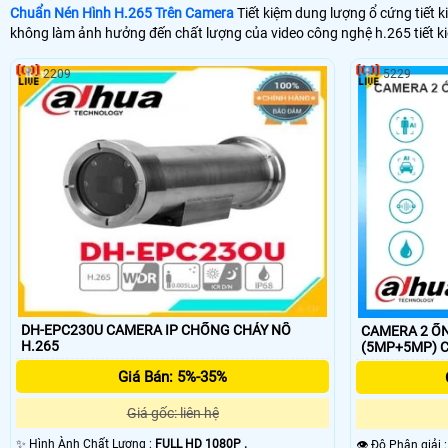
Chuẩn Nén Hình H.265 Trên Camera
Tiết kiệm dung lượng ổ cứng tiết 
không làm ảnh hưởng đến chất lượng của video công nghệ h.265 tiết 
2209
5229
DH-EPC230U CAMERA IP CHỐNG CHÁY NỔ
CAMERA 2 ỐN
H.265
(5
Giá Bán: 5%-35%
Giá gốc: liên hệ
✨ Hình Ành Chất Lượng :
FULL HD 1080P .
👁 Độ Phân giải 