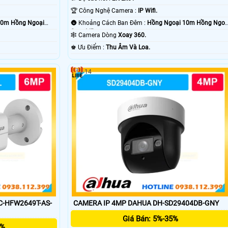
🏆 Công Nghệ Camera :
IP Wifi.
20m Hồng Ngoại
🌚 Khoảng Cách Ban Đêm :
Hồng Ngoại 10m Hồng Ngoạ
Smart IR.
🕸️ Camera Dòng
Xoay 360.
️♚ Ưu Điểm :
Thu Âm Và Loa.
14
C-HFW2649T-AS-
CAMERA IP 4MP DAHUA DH-SD29404DB-GNY
Giá Bán: 5%-35%
5%