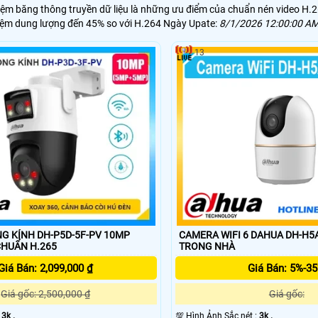
kiệm băng thông truyền dữ liệu là những ưu điểm của chuẩn nén video H
kiệm dung lượng đến 45% so với H.264 Ngày Upate:
8/1/2026 12:00:00 A
13
G KÍNH DH-P5D-5F-PV 10MP
CAMERA WIFI 6 DAHUA DH-H5
MP+5MP) CHUẨN H.265
TRONG NHÀ
Giá Bán: 2,099,000 ₫
Giá Bán: 5%-3
Giá gốc: 2,500,000 ₫
Giá gốc:
:
3k .
💯 Hình Ảnh Sắc nét :
3k .