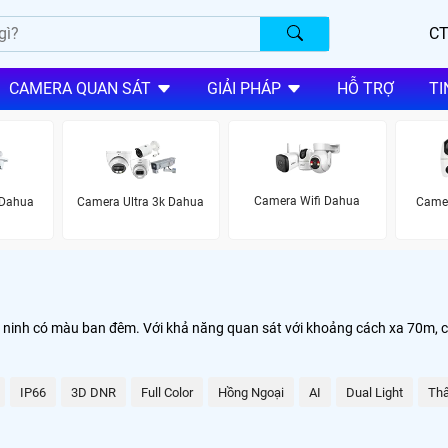
CT
CAMERA QUAN SÁT
GIẢI PHÁP
HỖ TRỢ
TI
Camera Wifi Dahua
Dahua
Camera Ultra 3k Dahua
Camer
n ninh có màu ban đêm. Với khả năng quan sát với khoảng cách xa 70m, c
IP66
3D DNR
Full Color
Hồng Ngoại
AI
Dual Light
Th