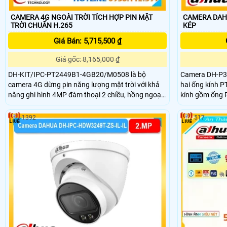
CAMERA 4G NGOÀI TRỜI TÍCH HỢP PIN MẶT
CAMERA DAHU
TRỜI CHUẨN H.265
KÉP
Giá Bán: 5,715,500 ₫
Giá gốc: 8,165,000 ₫
DH-KIT/IPC-PT2449B1-4GB20/M0508 là bộ
Camera DH-P3D
camera 4G dừng pin năng lượng mặt trời với khả
hai ống kính P
năng ghi hình 4MP đàm thoại 2 chiều, hồng ngoại
kính gồm ống 
30m, chống ngược sáng DWDR và khả năng lưu
góc rộng 89° v
trữ với thẻ nhớ 512GB. Camea này có tích hợp IP
CMOS khẩu độ 
1392
517
giúp phân biệt người xe chính xác có thể giám sát
352° và nghiên
từ xa qua app thích hợp gắn ngoài trời nhờ IP66 và
Hỗ trợ thẻ nhớ 
những nơi không có mạng