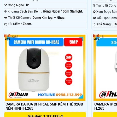
⚒ Công Nghệ :
IP.
❈ Khoảng Cách Ban Đêm :
Hồng Ngoại 100m Starlight.
👑 Thiết Kế Camera
Dome Kim loại + Nhựa.
👑 Cấu Tạo Cam
️ლ Ưu Điểm :
Zoom.
️➲ Khả Năng :
Th
3383
18
CAMERA DAHUA DH-H5AE 5MP KÈM THẺ 32GB
CAMERA IP 
NÉN HINH H.265
H.265
Giá Bán: 1,100,000 ₫