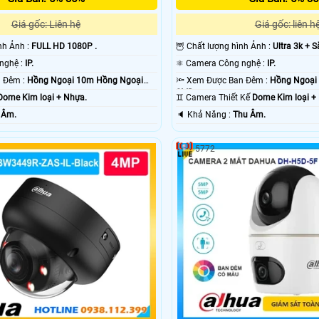
Giá gốc: Liên hệ
Giá gốc: liên h
ình Ảnh :
FULL HD 1080P .
🦉 Chất lượng hình Ảnh :
Ultra 3k + S
✳️ Camera Công nghệ :
IP.
⚛️ Camera Công nghệ :
IP.
❃ Xem Được Ban Đêm :
Hồng Ngoại 10m Hồng Ngoại
🔦 Xem Được Ban Đêm :
Hồng Ngoại
SMD.
Dome Kim loại + Nhựa.
♊ Camera Thiết Kế
Dome Kim loại +
 Âm.
️🔈 Khả Năng :
Thu Âm.
5772