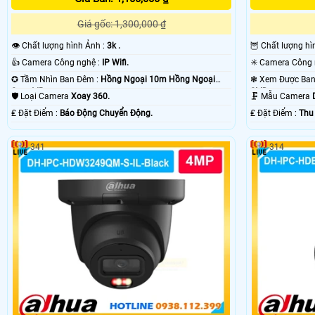
Giá gốc: 1,300,000 ₫
👁 Chất lượng hình Ảnh :
3k .
🦉 Chất lượng h
👍 Camera Công nghệ :
IP Wifi.
✪ Tầm Nhìn Ban Đêm :
Hồng Ngoại 10m Hồng Ngoại
Smart IR.
SMD.
🛡 Loại Camera
Xoay 360.
🗜️ Mẫu Camera
️₤ Đặt Điểm :
Báo Động Chuyển Động.
️₤ Đặt Điểm :
Thu
341
314