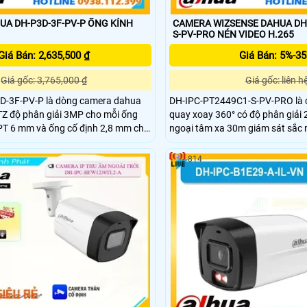
A DH-P3D-3F-PV-P ỐNG KÍNH
CAMERA WIZSENSE DAHUA DH-
S-PV-PRO NÉN VIDEO H.265
Giá Bán: 2,635,500 ₫
Giá Bán: 5%-3
Giá gốc: 3,765,000 ₫
Giá gốc: liên h
-3F-PV-P là dòng camera dahua
DH-IPC-PT2449C1-S-PV-PRO là
TZ độ phân giải 3MP cho mỗi ống
quay xoay 360° có độ phân giải 
PT 6 mm và ống cố định 2,8 mm cho
ngoại tâm xa 30m giám sát sắc 
à góc hẹp 52°. Cảm biến 1/2,9″
đêm. Camera này còn hỗ trợ đà
F1.0 kèm khả năng quay ngang
2 chiều nhờ tích hợp mic vs loa c
814
g lên 90° giúp giám sát linh động.
xem từ xa qua web hoặc app có 
lên đến 256GB lưu trữ vượt trội
độc lập nhờ có khay thẻ nhớ dun
512GB.