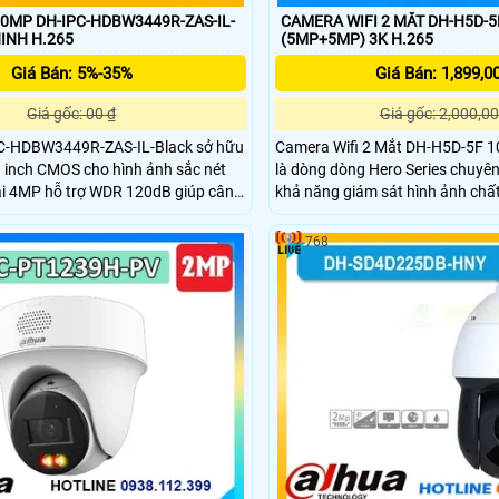
.0MP DH-IPC-HDBW3449R-ZAS-IL-
CAMERA WIFI 2 MẮT DH-H5D-
INH H.265
(5MP+5MP) 3K H.265
Giá Bán: 5%-35%
Giá Bán: 1,899,0
Giá gốc: 00 ₫
Giá gốc: 2,000,00
C-HDBW3449R-ZAS-IL-Black sở hữu
Camera Wifi 2 Mắt DH-H5D-5F
 inch CMOS cho hình ảnh sắc nét
là dòng dòng Hero Series chuyên
ải 4MP hỗ trợ WDR 120dB giúp cân
khả năng giám sát hình ảnh chấ
. Kết hợp hồng ngoại và đèn ấm
cảnh không góc khuất với 1 ống 
ích hợp micro thu âm chuẩn nén
ống kính xoay 360. Ngoài ra ca
768
m băng thông phù hợp giám sát ngày
5F còn giúp đảm bảo an ninh hiệ
năng phát hiện người và thú cưn
cao