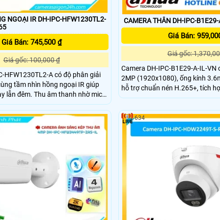
 NGOẠI IR DH-IPC-HFW1230TL2-
CAMERA THÂN DH-IPC-B1E29-A
65
Giá Bán: 959,00
Giá Bán: 745,500 ₫
Giá gốc: 1,370,00
Giá gốc: 100,000 ₫
Camera DH-IPC-B1E29-A-IL-VN c
-HFW1230TL2-A có độ phân giải
2MP (1920x1080), ống kính 3.6
ùng tầm nhìn hồng ngoại IR giúp
hỗ trợ chuẩn nén H.265+, tích h
ày lẫn đêm. Thu âm thanh nhờ mic
kép thông minh với LED 15m và 
i sự tiện lợi khi giám sát từ xa Kết
chuẩn chống bụi nước IP67, cấ
năng nhận diện thông minh giúp
12VDC/PoE.
634
h xác.Thiết kế bền bỉ chuẩn IP67
ặt ngoài trời