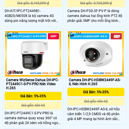
Giá gốc: 8,165,000 ₫
Giá gốc: 3,765,000 ₫
DH-KIT/IPC-PT2449B1-
Camera DH-P3D-3F-PV-P là dòng
4GB20/M0508 là bộ camera 4G
camera dahua hai ống kính PTZ độ
dừng pin năng lượng mặt trời với
phân giải 3MP cho mỗi ống kính
khả năng ghi hình 4MP đàm thoại 2
gồm ống PT 6 mm và ống cố định
chiều, hồng ngoại 30m, chống
2,8 mm cho góc rộng 89° và góc
836
744
ngược sáng DWDR và khả năng lưu
hẹp 52°. Cảm biến 1/2,9″ CMOS
trữ với thẻ nhớ 512GB. Camea này
khẩu độ F1.0 kèm khả năng quay
có tích hợp IP giúp phân biệt người
ngang 352° và nghiêng lên 90° giúp
xe chính xác có thể giám sát từ xa
giám sát linh động. Hỗ trợ thẻ nhớ
qua app thích hợp gắn ngoài trời
lên đến 256GB lưu trữ vượt trội
nhờ IP66 và những nơi không có
mạng
Camera WizSense Dahua DH-IPC-
Camera DH-IPC-HDBW2449F-AS-
PT2449C1-S-PV-PRO Nén Video
IL Nén Hinh H.265
H.265
Giá Bán: 5%-35%
Giá Bán: 5%-35%
Giá gốc: liên hệ
Giá gốc: liên hệ
DH-IPC-HDBW2449F-AS-IL sở hữu
DH-IPC-PT2449C1-S-PV-PRO là
cảm biến 1/2,9 CMOS và độ phân
camera dahua quay xoay 360° có
giải 4 MP mang lại hình ảnh sắc
độ phân giải 2K kèm với hồng ngoại
nét. Ống kính 2,8 mm hoặc 3,6 mm
tâm xa 30m giám sát sắc nét cả
với góc nhìn lên đến 101° hoặc 83°.