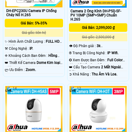
DH-EPC230U Camera IP Chống
Camera 2 Ống Kính DH-P5D-5F-
Cháy Nổ H.265
PV 10MP (5MP+5MP) Chuẩn
H.265
Giá Bán: 5%-35%
Giá Bán: 2,099,000 ₫
Giá gốc: liên hệ
Giá gốc: 2,500,000 ₫
✨ Hình Ành Chất Lượng :
FULL HD
👁 Độ Phân giải :
3k .
1080P .
⚒ Công Nghệ :
IP.
®️ Trang Bị Công Nghệ :
IP Wifi.
❈ Khoảng Cách Ban Đêm :
Hồng
✪ Xem Được Ban Đêm :
Full Color
Ngoại 100m Starlight.
👑 Thiết Kế Camera
Dome Kim loại
40m Có Màu Ban Ðêm.
👑 Cấu Tạo Camera
2 Mắt Ngoài
+ Nhựa.
️ლ Ưu Điểm :
Zoom.
Trời.
️➲ Khả Năng :
Thu Âm Và Loa.
14
12