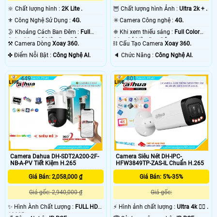
🦉 Chất lượng hình Ảnh :
Ultra 2k + .
🔆 Chất lượng hình :
2K Lite .
✳️ Camera Công nghệ :
4G.
⚜️ Công Nghệ Sử Dụng :
4G.
❈ Khi xem thiếu sáng :
Full Color
🌛 Khoảng Cách Ban Đêm :
Full
30m Có Màu Ban Ðêm.
Color 30m Có Màu Ban Ðêm.
⛓ Cấu Tạo Camera
Xoay 360.
⚒ Camera Dòng
Xoay 360.
️🔈 Chức Năng :
Công Nghệ AI.
️✤ Điểm Nỗi Bật :
Công Nghệ AI.
449
801
Camera Dahua DH-SDT2A200-2F-
Camera Siêu Nét DH-IPC-
NB-A-PV Tiết Kiệm H.265
HFW3849TP-ZAS-IL Chuẩn H.265
Giá Bán: 2,058,000 ₫
Giá Bán: 5%-35%
Giá gốc: 2,940,000 ₫
Giá gốc:
✨ Hình Ành Chất Lượng :
FULL HD
️⚡ Hình ảnh chất lượng :
Ultra 4k 👍🏾 .
1080P .