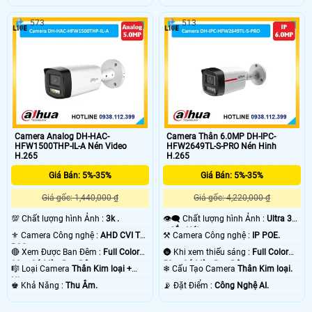
573
513
Camera Analog DH-HAC-
Camera Thân 6.0MP DH-IPC-
HFW1500THP-IL-A Nén Video
HFW2649TL-S-PRO Nén Hinh
H.265
H.265
Giá Bán: 5%-35%
Giá Bán: 5%-35%
Giá gốc: 1,440,000 ₫
Giá gốc: 4,220,000 ₫
💯 Chất lượng hình Ảnh :
3k .
👁️‍🗨 Chất lượng hình Ảnh :
Ultra 3k
+ Sắc Nét .
⚜️ Camera Công nghệ :
AHD CVI TVI
⚒ Camera Công nghệ :
IP POE.
BCS.
🔴 Xem Được Ban Đêm :
Full Color
🌚 Khi xem thiếu sáng :
Full Color
80m Có Màu Ban Ðêm.
50m Có Màu Ban Ðêm.
🎼️ Loại Camera
Thân Kim loại +
❄ Cấu Tạo Camera
Thân Kim loại.
Nhựa.
️♚ Khả Năng :
Thu Âm.
️📡 Đặt Điểm :
Công Nghệ AI.