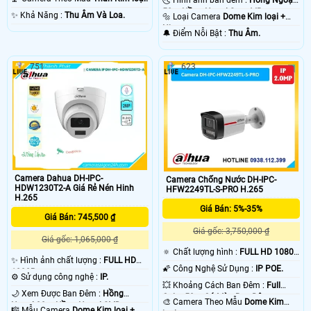
🌜 Hình ảnh ban đêm :
Hồng Ngoại
50m Hồng Ngoại Smart IR.
️✨ Khả Năng :
Thu Âm Và Loa.
🔩 Loại Camera
Dome Kim loại +
Nhựa.
️🔔 Điểm Nỗi Bật :
Thu Âm.
751
623
Camera Dahua DH-IPC-
Camera Chống Nước DH-IPC-
HDW1230T2-A Giá Rẻ Nén Hinh
HFW2249TL-S-PRO H.265
H.265
Giá Bán: 5%-35%
Giá Bán: 745,500 ₫
Giá gốc: 3,750,000 ₫
Giá gốc: 1,065,000 ₫
🔅 Chất lượng hình :
FULL HD 1080P
✨ Hình ảnh chất lượng :
FULL HD
.
🌠 Công Nghệ Sử Dụng :
IP POE.
1080P .
⚙ Sử dụng công nghệ :
IP.
💥 Khoảng Cách Ban Đêm :
Full
🌙 Xem Được Ban Đêm :
Hồng
Color 50m Có Màu Ban Ðêm.
🎨 Camera Theo Mẫu
Dome Kim
Ngoại 30m Hồng Ngoại SMD.
🎼️ Mẫu Camera
Dome Kim loại +