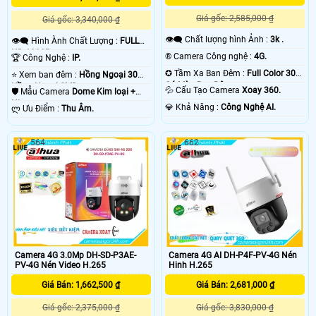
Giá gốc: 2,585,000 ₫
Giá gốc: 3,340,000 ₫
👁️‍🗨 Chất lượng hình Ảnh :
3k .
👁️‍🗨 Hình Ành Chất Lượng :
FULL
HD 1080P .
®️ Camera Công nghệ :
4G.
🏆 Công Nghệ :
IP.
✪ Tầm Xa Ban Đêm :
Full Color 30m
⭐ Xem ban đêm :
Hồng Ngoại 30m
Có Màu Ban Ðêm.
Hồng Ngoại SMD.
💦 Cấu Tạo Camera
Xoay 360.
🛡 Mẫu Camera
Dome Kim loại +
Nhựa.
️💎 Khả Năng :
Công Nghệ AI.
️ლ Ưu Điểm :
Thu Âm.
564
662
Camera 4G AI DH-P4F-PV-4G Nén
Camera 4G 3.0Mp DH-SD-P3AE-
Hinh H.265
PV-4G Nén Video H.265
Giá Bán: 2,681,000 ₫
Giá Bán: 1,662,500 ₫
Giá gốc: 3,830,000 ₫
Giá gốc: 2,375,000 ₫