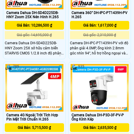
Camera Dahua DH-SD4D225DB-
Camera 360° DH-IPC-PT1439H-PV
HNY Zoom 25X Nén Hinh H.265
H.265
Giá Bán: 10,286,500 ₫
Giá Bán: 1,617,000 ₫
Giá gốc: 14,695,000 ₫
Giá gốc: 2,310,000 ₫
Camera Dahua DH-SD4D225DB-
Camera DH-IPC-PT1439H-PV với độ
HNY Zoom 25X sở hữu cảm biến
phân giải 4.0MP, ống kính 2.8mm
STARVIS CMOS 1/2.8 inch độ phân
góc nhìn 94°, hỗ trợ hồng ngoại và
giải 2MP ghi hình mượt ở 30fps hỗ
LED ánh sáng trắng 30m cho hình
trợ zoom quang học 25x cùng zoom
ảnh rõ nét cả ngày lẫn đêm. Tích
785
935
số 16x quan sát chi tiết tầm xa
hợp PTZ xoay ngang 345°, dọc 90°,
hồng ngoại đạt 100m chống ngược
báo động chủ động bằng còi hú và
sáng WDR 120dB chuẩn bảo vệ
đèn chớp, có mic và đàm thoại 2
IP66 chống nước bụi và chống sét
chiều.
6000V hoạt động ổn định ngoài trời
ở nhiệt độ từ âm 40 đến 60 độ C
Camera 4G Ngoài Trời Tích Hợp
Camera Dahua DH-P3D-3F-PV-P
Pin Mặt Trời Chuẩn H.265
Ống Kính Kép
Giá Bán: 5,715,500 ₫
Giá Bán: 2,635,500 ₫