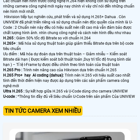
Các chuẩn nén hình trước công nghệ H.264 hiện không còn sử dụng trên
những camera công nghệ mới ngày nay chính vì vây chỉ nói đến những chuẩn
nén hình mới nhất.
Hikvision tiếp tục nghiên cứu, phát triển và sử dụng H.265+ Dahua . Còn
UNIVIEW đã phát triển riêng và sử dụng chuẩn nén độc quyền của mình là U-
Code : 2 Chuẩn nén này đều có hiệu suất nén rất cao mà vẫn đảm bảo được
chất lượng hình ảnh. nhìn chung công nghệ và cách nén hình đều như nhau
H.265 :
Giảm 50% tốc độ Bitrate so với chuẩn H.264
H.265+
: Mã hóa sử dụng thuật toán giúp giảm thiểu Bitrate dựa trên bộ code
tiêu chuẩn
Ưu điểm : Mã hóa dự đoán dựa trên thuật toán – Giảm nhiễu – Kiểm soát
Bitrate dài hạn ( Được kiểm soát bởi thuật toán ,Duy trì tốc độ trung bình dài
hạn ) – Tỉ lệ I-Frame tự được điều chỉnh theo tính toán của thuật toán
H.265 Pro :
Trình nén nâng cao của Hikvison dựa trên chuẩn H.265
H.265 Pro+ hay AI coding (dahua):
Trình nén H.265 với hiệu suất cao nhất
tính đến thời điểm hiện nay được áp dụng trên các sản phẩm camera công
nghệ mới
Ultra H.265 :
Sự kết hợp giữa H.265 và U-Code dùng cho camera UNIVIEW
U-code :
*Thông tin đầy đủ về Siêu chuẩn U-Code trên sản phẩm Của UNIVIEW
TIN TỨC CAMERA XEM NHIỀU