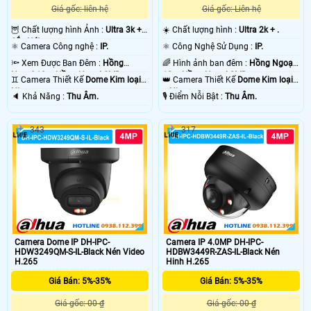
Giá gốc: liên hệ
Giá gốc: Liên hệ
🦉 Chất lượng hình Ảnh :
Ultra 3k +
☀️ Chất lượng hình :
Ultra 2k + .
Sắc Nét .
⚛️ Camera Công nghệ :
IP.
⚛️ Công Nghệ Sử Dụng :
IP.
🔦 Xem Được Ban Đêm :
Hồng
🌈 Hình ảnh ban đêm :
Hồng Ngoại
Ngoại 10m Hồng Ngoại SMD.
10m Hồng Ngoại SMD.
♊ Camera Thiết Kế
Dome Kim loại +
👑 Camera Thiết Kế
Dome Kim loại
Nhựa.
+ Nhựa.
️🔈 Khả Năng :
Thu Âm.
️🎙 Điểm Nỗi Bật :
Thu Âm.
343
317
Camera Dome IP DH-IPC-
Camera IP 4.0MP DH-IPC-
HDW3249QM-S-IL-Black Nén Video
HDBW3449R-ZAS-IL-Black Nén
H.265
Hinh H.265
Giá Bán: 5%-35%
Giá Bán: 5%-35%
Giá gốc: 00 ₫
Giá gốc: 00 ₫