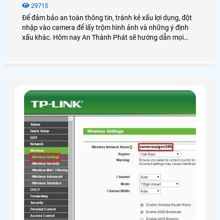
29715
Để đảm bảo an toàn thông tin, tránh kẻ xấu lợi dụng, đột
nhập vào camera để lấy trộm hình ảnh và những ý định
xấu khác. Hôm nay An Thành Phát sẽ hướng dẫn mọi
người cách đổi mật khẩu cho camera IMOU trên ứng dụng
điện thoại và máy tính một cách nhanh chóng và đơn giản
nhất nhé.