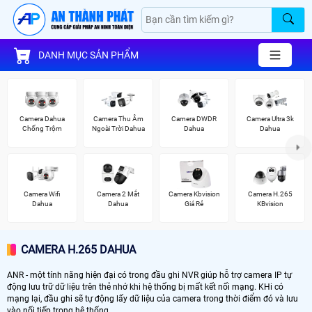
DANH MỤC SẢN PHẨM
Camera Dahua
Camera Thu Âm
Camera DWDR
Camera Ultra 3k
Chống Trộm
Ngoài Trời Dahua
Dahua
Dahua
Camera Wifi
Camera 2 Mắt
Camera Kbvision
Camera H.265
Dahua
Dahua
Giá Rẻ
KBvision
CAMERA H.265 DAHUA
ANR - một tính năng hiện đại có trong đầu ghi NVR giúp hỗ trợ camera IP tự
động lưu trữ dữ liệu trên thẻ nhớ khi hệ thống bị mất kết nối mạng. KHi có
mạng lại, đầu ghi sẽ tự động lấy dữ liệu của camera trong thời điểm đó và lưu
vào nối tiếp trong hệ thống