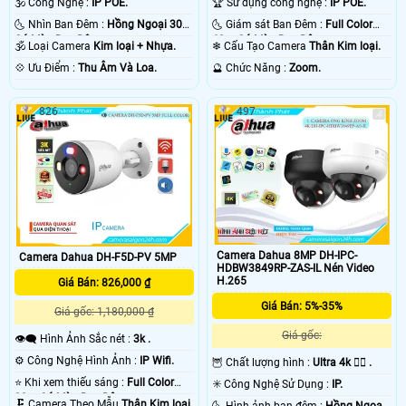
🕉️ Công Nghệ :
IP POE.
🏆 Sử dụng công nghệ :
IP POE.
🌜 Nhìn Ban Đêm :
Hồng Ngoại 30m
🌜 Giám sát Ban Đêm :
Full Color
Có Màu Ban Ðêm.
60m Có Màu Ban Ðêm.
🕉️ Loại Camera
Kim loại + Nhựa.
❄ Cấu Tạo Camera
Thân Kim loại.
️💠 Ưu Điểm :
Thu Âm Và Loa.
️🔮 Chức Năng :
Zoom.
826
497
Camera Dahua 8MP DH-IPC-
Camera Dahua DH-F5D-PV 5MP
HDBW3849RP-ZAS-IL Nén Video
H.265
Giá Bán: 826,000 ₫
Giá Bán: 5%-35%
Giá gốc: 1,180,000 ₫
Giá gốc:
👁️‍🗨 Hình Ảnh Sắc nét :
3k .
⚙ Công Nghệ Hình Ảnh :
IP Wifi.
🦉 Chất lượng hình :
Ultra 4k 👍🏾 .
⭐ Khi xem thiếu sáng :
Full Color
✳️ Công Nghệ Sử Dụng :
IP.
30m Có Màu Ban Ðêm.
🗜️ Camera Theo Mẫu
Thân Kim loại.