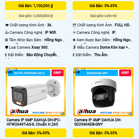
Giá Bán: 1,100,000 ₫
Giá Bán: 5%-35%
Giá gốc: 1,300,000 ₫
Giá gốc: Liên hệ
👁 Chất lượng hình Ảnh :
3k .
🦉 Chất lượng hình Ảnh :
FULL HD
1080P .
👍 Camera Công nghệ :
IP Wifi.
✳️ Camera Công nghệ :
IP.
✪ Tầm Nhìn Ban Đêm :
Hồng Ngoại
❃ Xem Được Ban Đêm :
Hồng Ngoại
10m Hồng Ngoại Smart IR.
10m Hồng Ngoại SMD.
🛡 Loại Camera
Xoay 360.
🗜️ Mẫu Camera
Dome Kim loại +
Nhựa.
️₤ Đặt Điểm :
Báo Động Chuyển
️₤ Đặt Điểm :
Thu Âm.
Động.
18
14
Camera IP 6MP DAHUA DH-IPC-
Camera IP 4MP DAHUA DH-
HFW2649T-AS-IL Chuẩn H.265
SD29404DB-GNY
Giá Bán: 5%-35%
Giá Bán: 5%-35%