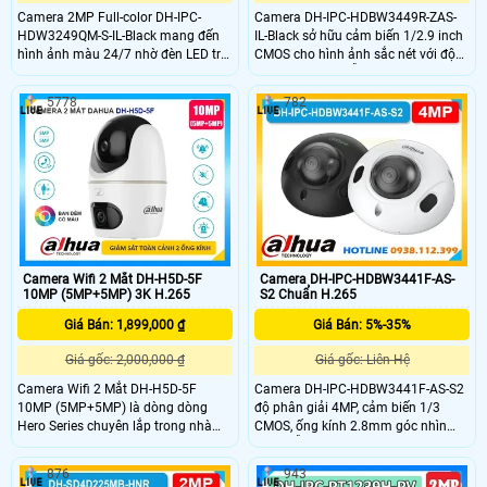
Camera 2MP Full-color DH-IPC-
Camera DH-IPC-HDBW3449R-ZAS-
HDW3249QM-S-IL-Black mang đến
IL-Black sở hữu cảm biến 1/2.9 inch
hình ảnh màu 24/7 nhờ đèn LED trợ
CMOS cho hình ảnh sắc nét với độ
sáng tích hợp. Cảm biến CMOS
phân giải 4MP hỗ trợ WDR 120dB
1/2.8 inch cho độ nét ổn định kết
giúp cân bằng ánh sáng. Kết hợp
5778
782
hợp chuẩn nén H.265+ giúp tiết
hồng ngoại và đèn ấm tầm xa 50m.
kiệm dung lượng. Ống kính 3.6mm
Tích hợp micro thu âm chuẩn nén
quan sát rộng hỗ trợ giám sát liên
H.265 tiết kiệm băng thông phù hợp
tục cả ngày lẫn đêm với hiệu quả
giám sát ngày đêm ổn định.
cao.
Camera Wifi 2 Mắt DH-H5D-5F
Camera DH-IPC-HDBW3441F-AS-
10MP (5MP+5MP) 3K H.265
S2 Chuẩn H.265
Giá Bán: 1,899,000 ₫
Giá Bán: 5%-35%
Giá gốc: 2,000,000 ₫
Giá gốc: Liên Hệ
Camera Wifi 2 Mắt DH-H5D-5F
Camera DH-IPC-HDBW3441F-AS-S2
10MP (5MP+5MP) là dòng dòng
độ phân giải 4MP, cảm biến 1/3
Hero Series chuyên lắp trong nhà
CMOS, ống kính 2.8mm góc nhìn
với khả năng giám sát hình ảnh
102°, hỗ trợ Starlight, WDR 120dB,
chất lượng 3K toàn cảnh không góc
H.265+, AI SMD 4.0, hồng ngoại
876
943
khuất với 1 ống kính cố định và 1
30m, thẻ nhớ 256GB, tích hợp mic,