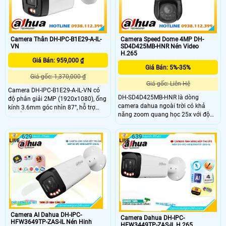
Camera Thân DH-IPC-B1E29-A-IL-
Camera Speed Dome 4MP DH-
VN
SD4D425MB-HNR Nén Video
H.265
Giá Bán: 959,000 ₫
Giá Bán: 5%-35%
Giá gốc: 1,370,000 ₫
Giá gốc: Liên Hệ
Camera DH-IPC-B1E29-A-IL-VN có
DH-SD4D425MB-HNR là dòng
độ phân giải 2MP (1920x1080), ống
camera dahua ngoài trời có khả
kính 3.6mm góc nhìn 87°, hỗ trợ
năng zoom quang học 25x với độ
chuẩn nén H.265+, tích hợp mic,
phân giải lên đến 2K ghi hình siêu
chiếu sáng kép thông minh với LED
nét. ngoài ra camera này còn có
15m và hồng ngoại 30m, chuẩn
629
639
hồng ngoại tầm xa lên đến 100m
chống bụi nước IP67, cấp nguồn
đảm bảo an ninh về đêm tuyệt đối.
qua 12VDC/PoE.
Chuẩn chống nước IP67 chống sét
lan truyền 6000V hỗ trợ thẻ nhớ
512GB tên miền miễn phí
SmartDDNS.TV xem từ xa.
Camera AI Dahua DH-IPC-
Camera Dahua DH-IPC-
HFW3649TP-ZAS-IL Nén Hinh
HFW3449TP-ZAS-IL H.265