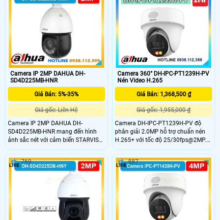
ống kính xoay 360. Ngoài ra camera
nguồn DC12V/PoE, chuẩn bảo vệ
wifi DH-H5D-5F còn giúp đảm bảo
IP67 và IK10.
an ninh hiệu quả với tính năng phát
hiện người và thú cưng với độ chính
xác cao
Camera IP 2MP DAHUA DH-
Camera 360° DH-IPC-PT1239H-PV
SD4D225MB-HNR
Nén Video H.265
Giá Bán: 5%-35%
Giá Bán: 1,368,500 ₫
Giá gốc: Liên Hệ
Giá gốc: 1,955,000 ₫
Camera IP 2MP DAHUA DH-
Camera DH-IPC-PT1239H-PV độ
SD4D225MB-HNR mang đến hình
phân giải 2.0MP hỗ trợ chuẩn nén
ảnh sắc nét với cảm biến STARVIS
H.265+ với tốc độ 25/30fps@2MP.
CMOS 1/2.8 inch độ phân giải 2MP
Trang bị ống kính 2.8mm, góc nhìn
tốc độ khung hình 60fps cùng zoom
103°, hồng ngoại 30m và LED ánh
769
887
quang học 25x mạnh mẽ hỗ trợ
sáng ấm cho hình ảnh có màu ban
Starlight ghi hình rõ trong môi
đêm. Hỗ trợ quay quét ngang 345°,
trường ánh sáng yếu tầm xa hồng
dọc 90°, tích hợp mic, đàm thoại 2
ngoại 100m kết hợp ánh sáng ấm
chiều.
50m chuẩn chống nước bụi IP67
cùng khả năng chống sét hiệu quả