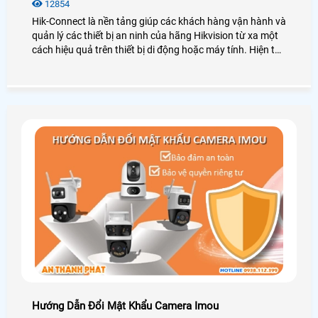
12854
Hik-Connect là nền tảng giúp các khách hàng vận hành và
quản lý các thiết bị an ninh của hãng Hikvision từ xa một
cách hiệu quả trên thiết bị di động hoặc máy tính. Hiện tại
hãng Hikvision hỗ trợ người dùng xóa thiết bị khỏi tài
khoản, hãy cùng An Thành Phát xem các cách dưới đây
nhé hỗ trợ người dùng xóa thiết bị khỏi tài khoản Hik-
Connect.
Hướng Dẫn Đổi Mật Khẩu Camera Imou