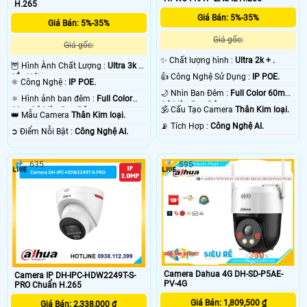
H.265
Giá Bán: 5%-35%
Giá Bán: 5%-35%
Giá gốc:
Giá gốc:
✨ Chất lượng hình :
Ultra 2k + .
🦉 Hình Ành Chất Lượng :
Ultra 3k +
👍 Công Nghệ Sử Dụng :
IP POE.
Sắc Nét .
⚛️ Công Nghệ :
IP POE.
🌙 Nhìn Ban Đêm :
Full Color 60m
🔅 Hình ảnh ban đêm :
Full Color
Có Màu Ban Ðêm.
🕉️ Cấu Tạo Camera
Thân Kim loại.
60m Có Màu Ban Ðêm.
👑 Mẫu Camera
Thân Kim loại.
️📡 Tích Hợp :
Công Nghệ AI.
️➲ Điểm Nỗi Bật :
Công Nghệ AI.
635
595
Camera Dahua 4G DH-SD-P5AE-
Camera IP DH-IPC-HDW2249T-S-
PV-4G
PRO Chuẩn H.265
Giá Bán: 1,809,500 ₫
Giá Bán: 2,338,000 ₫