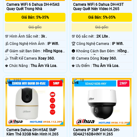
Camera WiFi 6 Dahua DH-H5AS
Camera WiFi 6 Dahua DH-H3T
Quay Quét Trong Nhà
Quay Quét Nén Video H.265
Giá Bán: 5%-35%
Giá Bán: 5%-35%
Giá gốc:
Giá gốc:
💯 Hình Ảnh Sắc nét :
3k .
💯 Độ sắc nét :
2K Lite .
🕉️ Công Nghệ Hình Ảnh :
IP Wifi.
🏆 Công Nghệ Camera :
IP Wifi.
🌈 Giám sát Ban Đêm :
Hồng Ngoại
🌚 Khoảng Cách Ban Đêm :
Hồng
20m Hồng Ngoại Smart IR.
Ngoại 10m Hồng Ngoại Smart IR.
🤹 Thiết Kế Camera
Xoay 360.
🕸️ Camera Dòng
Xoay 360.
️♚ Chức Năng :
Thu Âm Và Loa.
️♚ Ưu Điểm :
Thu Âm Và Loa.
3391
18
Camera Dahua DH-H5AE 5MP
Camera IP 2MP DAHUA DH-
Kèm Thẻ 32GB Nén Hinh H.265
SD4A216DB-HNY H.265