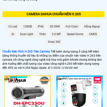
CAMERA DAHUA CHUẨN NÉN H.265
Có Led
128GB
IP66
3D DNR
Full Color
Hồng Ngoại
AI
Dual Light
Thân
2.0 MP
Speed Dome
CMOS
Xoay 360
Chuẩn Nén Hình H.265 Trên Camera
Tiết kiệm dung lượng ổ cứng tiết kiệm
băng thông truyền dữ liệu là những ưu điểm của chuẩn nén video H.265 trên
camera với công nghệ công nghệ mã hóa mới giảm bitrate nhưng không làm
ảnh hưởng đến chất lượng của video công nghệ h.265 tiết kiệm dung lượng
đến 45% so với H.264 Ngày Upate:
8/1/2026 12:00:00 AM
2210
5237