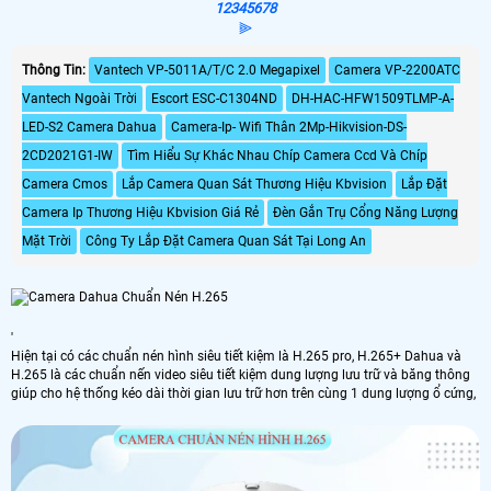
1
2
3
4
5
6
7
8
⫸
Thông Tin:
Vantech VP-5011A/T/C 2.0 Megapixel
Camera VP-2200ATC
Vantech Ngoài Trời
Escort ESC-C1304ND
DH-HAC-HFW1509TLMP-A-
LED-S2 Camera Dahua
Camera-Ip- Wifi Thân 2Mp-Hikvision-DS-
2CD2021G1-IW
Tìm Hiểu Sự Khác Nhau Chíp Camera Ccd Và Chíp
Camera Cmos
Lắp Camera Quan Sát Thương Hiệu Kbvision
Lắp Đặt
Camera Ip Thương Hiệu Kbvision Giá Rẻ
Đèn Gắn Trụ Cổng Năng Lượng
Mặt Trời
Công Ty Lắp Đặt Camera Quan Sát Tại Long An
'
Hiện tại có các chuẩn nén hình siêu tiết kiệm là H.265 pro, H.265+ Dahua và
H.265 là các chuẩn nến video siêu tiết kiệm dung lượng lưu trữ và băng thông
giúp cho hệ thống kéo dài thời gian lưu trữ hơn trên cùng 1 dung lượng ổ cứng,