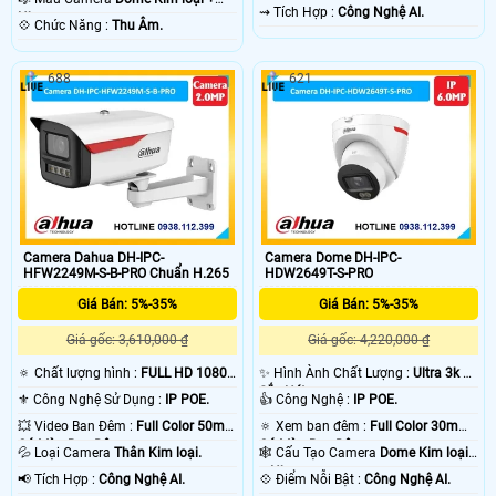
loại.
️⇝ Tích Hợp :
Công Nghệ AI.
Nhựa.
️💠 Chức Năng :
Thu Âm.
688
621
Camera Dahua DH-IPC-
Camera Dome DH-IPC-
HFW2249M-S-B-PRO Chuẩn H.265
HDW2649T-S-PRO
Giá Bán: 5%-35%
Giá Bán: 5%-35%
Giá gốc: 3,610,000 ₫
Giá gốc: 4,220,000 ₫
🔅 Chất lượng hình :
FULL HD 1080P
✨ Hình Ành Chất Lượng :
Ultra 3k +
.
Sắc Nét .
⚜️ Công Nghệ Sử Dụng :
IP POE.
👍 Công Nghệ :
IP POE.
💥 Video Ban Đêm :
Full Color 50m
🔅 Xem ban đêm :
Full Color 30m
Có Màu Ban Ðêm.
Có Màu Ban Ðêm.
💦 Loại Camera
Thân Kim loại.
🕸️ Cấu Tạo Camera
Dome Kim loại
+ Nhựa.
️📢 Tích Hợp :
Công Nghệ AI.
️💠 Điểm Nỗi Bật :
Công Nghệ AI.