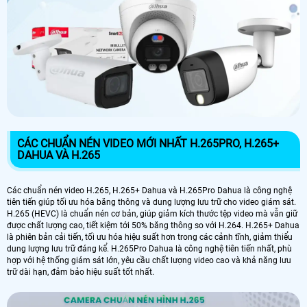
CÁC CHUẨN NÉN VIDEO MỚI NHẤT H.265PRO, H.265+
DAHUA VÀ H.265
Các chuẩn nén video H.265, H.265+ Dahua và H.265Pro Dahua là công nghệ
tiên tiến giúp tối ưu hóa băng thông và dung lượng lưu trữ cho video giám sát.
H.265 (HEVC) là chuẩn nén cơ bản, giúp giảm kích thước tệp video mà vẫn giữ
được chất lượng cao, tiết kiệm tới 50% băng thông so với H.264. H.265+ Dahua
là phiên bản cải tiến, tối ưu hóa hiệu suất hơn trong các cảnh tĩnh, giảm thiểu
dung lượng lưu trữ đáng kể. H.265Pro Dahua là công nghệ tiên tiến nhất, phù
hợp với hệ thống giám sát lớn, yêu cầu chất lượng video cao và khả năng lưu
trữ dài hạn, đảm bảo hiệu suất tốt nhất.