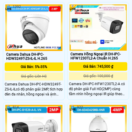
ngày và đêm. Camera này còn hỗ
Đèn hồng ngoại và đèn ánh sáng
1392
518
trợ đàm thoại âm thành 2 chiều nhờ
ấm chiếu xa 30 m hỗ trợ quan sát
tích hợp mic vs loa có hỗ trợ tên
ban đêm. Hỗ trợ thẻ nhớ lưu trữ tối
miền xem từ xa qua web hoặc app
đa 256GB và tên miền xem camera
có khả năng lưu trữ độc lập nhờ có
từ xa qua app hoặc web.
khay thẻ nhớ dung lượng lên đến
512GB.
Camera Hồng Ngoại IR DH-IPC-
Camera Dahua DH-IPC-
HFW1230TL2-A Chuẩn H.265
HDW3249T-ZS-IL-IL H.265
Giá Bán: 745,500 ₫
Giá Bán: 5%-35%
Giá gốc: 100,000 ₫
Giá gốc: Liên Hệ
Camera DH-IPC-HFW1230TL2-A có
Camera Dahua DH-IPC-HDW3249T-
độ phân giải Full HD(2MP) cùng
ZS-IL-ILcó độ phân giải 2MP, tích hợp
tầm nhìn hồng ngoại IR giúp theo
đèn đa nhân, hồng ngoại và ánh
dõi cả ngày lẫn đêm. Thu âm thanh
sáng ấm tầm xa đến 50m. Hỗ trợ
nhờ mic tích hợp đem lại sự tiện lợi
thẻ nhớ 512GB, nguồn 12VDC/PoE,
814
922
khi giám sát từ xa Kết hợp thêm khả
đạt chuẩn chống nước IP67 cùng
năng nhận diện thông minh giúp
các tính năng AI thông minh như
phát hiện chính xác.Thiết kế bền bỉ
phát hiện xâm nhập, phân loại
chuẩn IP67 thích hợp lắp đặt ngoài
người và phương tiện.
trời