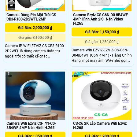
Camera Dùng Pin Mặt Trời CS-
Camera Ezviz CS-C6N-D0-8B4WF
CB3-R100-2D2WFL 2MP
4MP Hình Ảnh 2K+ Nén Video
H.265
Giá Bán: 2,900,000 ₫
Giá Bán: 1,150,000 ₫
Giá gốc: 3,100,000 ₫
Giá gốc: 1,250,000 ₫
Camera IP WIFI EZVIZ CS-CB3-R100-
Camera Wifi EZVIZ-EZVIZ-CS-C6N-
2D2WFL là dòng camera thân trụ
D0-8B4WF (C6N 4MP ) - Hàng Chính
ngoài trời có thiết kế chăc
Hãng, một máy ảnh WiFi nhỏ gọn
chắn,camera có tích hợp cảm biến
của EZVIZ, ghi lại những khoảnh
hình ảnh 2.0 megapixel,Chuẩn nén
khắc ngọt ngào, bảo vệ gia đình bạn
hình ảnh: H.265/H.264
4996
7370
và cập nhật cho bạn về những gì
đang xảy ra ở nhà khi bạn đi vắng.
Camera Wifi Ezviz CS-TY1-C0-
CS-C6 2K Lắp Camera Wifi Ezviz
8B4WF 4MP Nén Hinh H.265
H.265
Giá Bán: 1,050,000 ₫
Giá Bán: 1,900,000 ₫