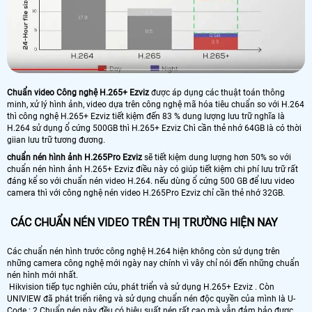
Chuẩn video Công nghệ H.265+ Ezviz
được áp dụng các thuật toán thông
minh, xử lý hình ảnh, video dựa trên công nghệ mã hóa tiêu chuẩn so với H.264
thì công nghệ H.265+ Ezviz tiết kiệm đến 83 % dung lượng lưu trữ nghĩa là
H.264 sử dụng ổ cứng 500GB thì H.265+ Ezviz Chì cần thẻ nhớ 64GB là có thời
giian lưu trữ tương đương.
chuẩn nén hình ảnh H.265Pro Ezviz
sẽ tiết kiệm dung lượng hơn 50% so với
chuẩn nén hình ảnh H.265+ Ezviz điều này có giúp tiết kiệm chi phí lưu trữ rất
đáng kể so với chuẩn nén video H.264. nếu dùng ổ cứng 500 GB để lưu video
camera thì với công nghệ nén video H.265Pro Ezviz chỉ cần thẻ nhớ 32GB.
CÁC CHUẨN NÉN VIDEO TRÊN THỊ TRƯỜNG HIỆN NAY
Các chuẩn nén hình trước công nghệ H.264 hiện không còn sử dụng trên
những camera công nghệ mới ngày nay chính vì vây chỉ nói đến những chuẩn
nén hình mới nhất.
Hikvision tiếp tục nghiên cứu, phát triển và sử dụng H.265+ Ezviz . Còn
UNIVIEW đã phát triển riêng và sử dụng chuẩn nén độc quyền của mình là U-
Code : 2 Chuẩn nén này đều có hiệu suất nén rất cao mà vẫn đảm bảo được