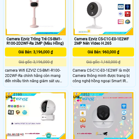
nhỏ trong mỗi khoảnh khắc.
Camera Ezviz Trông Trẻ CS-BM1-
Camera Ezviz CS-C1C-E0-1E2WF
R100-2D2WF-Ra 2MP (Màu Hồng)
2MP Nén Video H.265
Giá Bán: 3,196,000 ₫
Giá Bán: 960,000 ₫
Giá gốc: 3,196,000 ₫
Giá gốc: 1,160,000 ₫
camera Wifi EZVIZ CS-BM1-R100-
Camera CS-C1C-E0-1E2WF là một
2D2WF-Ra chính hãng còn mang
Camera thông minh được trang bị
đến nhiều tính năng giám sát ưu
công nghệ hồng ngoại Smart IR
việt như đàm thoại 2 chiều, phát
giúp thấy rõ hơn trong điều kiện ánh
hiện tiếng khóc, phát hiện chuyển
sáng ngược chiều. Chất lượng hình
2199
1853
động, ghi hình sắc nét,…. giúp phụ
ảnh ban đêm với khả năng hồng
huynh có thể dễ dàng dõi theo con
ngoại 10m. Thiết kế nhỏ gọn cube
nhỏ trong mỗi khoảnh khắc.
giúp dễ dàng lắp đặt trong không
gian hẹp