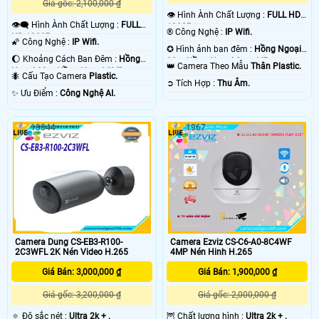
Giá gốc: 2,100,000 ₫
👁 Hình Ành Chất Lượng :
FULL HD
👁️‍🗨 Hình Ành Chất Lượng :
FULL
1080P .
®️ Công Nghệ :
IP Wifi.
HD 1080P .
🌠 Công Nghệ :
IP Wifi.
✪ Hình ảnh ban đêm :
Hồng Ngoại
🌔 Khoảng Cách Ban Đêm :
Hồng
30m Hồng Ngoại Smart IR.
👑 Camera Theo Mẫu
Thân Plastic.
Ngoại 30m Hồng Ngoại SMD.
🐜 Cấu Tạo Camera
Plastic.
️➲ Tích Hợp :
Thu Âm.
️✨ Ưu Điểm :
Công Nghệ AI.
13344
1967
Camera Dung CS-EB3-R100-
Camera Ezviz CS-C6-A0-8C4WF
2C3WFL 2K Nén Video H.265
4MP Nén Hinh H.265
Giá Bán: 3,000,000 ₫
Giá Bán: 1,900,000 ₫
Giá gốc: 3,200,000 ₫
Giá gốc: 2,000,000 ₫
🔅 Độ sắc nét :
Ultra 2k + .
🦉 Chất lượng hình :
Ultra 2k + .