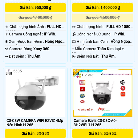
Giá Bán: 950,000 ₫
Giá Bán: 1,400,000 ₫
Giá gốc: 1,100,000 ₫
Giá gốc: 1,500,000 ₫
🔅 Chất lượng hình Ảnh :
FULL HD
️👀 Chất lượng hình :
FULL HD 1080P
1080P .
.
✳️ Camera Công nghệ :
IP Wifi.
🕉️ Công Nghệ Sử Dụng :
IP Wifi.
❃ Xem Được Ban Đêm :
Hồng Ngoại
💥 Hình ảnh ban đêm :
Hồng Ngoại
10m Hồng Ngoại Smart IR.
30m Hồng Ngoại SMD.
⚒ Camera Dòng
Xoay 360.
↕️ Mẫu Camera
Thân Kim loại +
Nhựa.
️⇝ Đặt Điểm :
Thu Âm.
️💫 Điểm Nỗi Bật :
Thu Âm.
5635
2018
CS-C8W CAMERA WIFI EZVIZ 4Mp
Camera Ezviz CS-C8C-A0-
Nén Hinh H.265
3H2WFL1 H.265
Giá Bán: 5%-35%
Giá Bán: 5%-35%