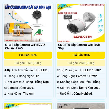
4500
6429
C1C-B Lăp Camera WiFI EZVIZ
CS-C3TN Lắp Camera Wifi Ezviz
Chuẩn H.265
3Mp
Giá Bán: 30%
Giá Bán: 30%
Giá gốc: 1,500,000 ₫
Giá gốc: 2,500,000 ₫
👁️‍🗨 Hình Ảnh Sắc nét :
FULL HD
💯 Độ Phân giải :
FULL HD 1080P .
1080P .
⚛️ Trang Bị Công Nghệ :
IP.
🌠 Công Nghệ Camera :
IP Wifi.
🌛 Khi xem thiếu sáng :
Hồng Ngoại
✪ Khoảng Cách Ban Đêm :
Hồng
10m Hồng Ngoại EXIR.
Ngoại 30m Hồng Ngoại SMD.
🎨 Camera Dòng
cube.
❄ Camera Dòng
Dome Kim Loại.
️📡 Khả Năng :
Thu Âm.
️⇝ Ưu Điểm :
Công Nghệ AI.
68077
4346