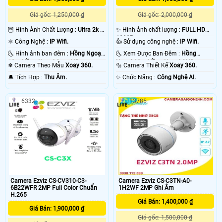
Giá gốc: 1,250,000 ₫
Giá gốc: 2,000,000 ₫
🦉 Hình Ành Chất Lượng :
Ultra 2k +
✨ Hình ảnh chất lượng :
FULL HD
.
1080P .
⚛️ Công Nghệ :
IP Wifi.
👍 Sử dụng công nghệ :
IP Wifi.
🌜 Hình ảnh ban đêm :
Hồng Ngoại
🌜 Xem Được Ban Đêm :
Hồng
10m Hồng Ngoại Smart IR.
Ngoại 20m Hồng Ngoại SMD.
❄ Camera Theo Mẫu
Xoay 360.
🔩 Camera Thiết Kế
Xoay 360.
️🔔 Tích Hợp :
Thu Âm.
️✨ Chức Năng :
Công Nghệ AI.
6332
13785
Camera Ezviz CS-CV310-C3-
Camera Ezviz CS-C3TN-A0-
6B22WFR 2MP Full Color Chuẩn
1H2WF 2MP Ghi Âm
H.265
Giá Bán: 1,400,000 ₫
Giá Bán: 1,900,000 ₫
Giá gốc: 1,500,000 ₫