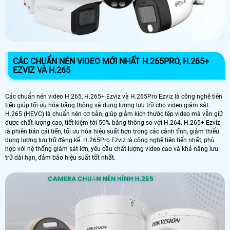
CÁC CHUẨN NÉN VIDEO MỚI NHẤT H.265PRO, H.265+
EZVIZ VÀ H.265
Các chuẩn nén video H.265, H.265+ Ezviz và H.265Pro Ezviz là công nghệ tiên
tiến giúp tối ưu hóa băng thông và dung lượng lưu trữ cho video giám sát.
H.265 (HEVC) là chuẩn nén cơ bản, giúp giảm kích thước tệp video mà vẫn giữ
được chất lượng cao, tiết kiệm tới 50% băng thông so với H.264. H.265+ Ezviz
là phiên bản cải tiến, tối ưu hóa hiệu suất hơn trong các cảnh tĩnh, giảm thiểu
dung lượng lưu trữ đáng kể. H.265Pro Ezviz là công nghệ tiên tiến nhất, phù
hợp với hệ thống giám sát lớn, yêu cầu chất lượng video cao và khả năng lưu
trữ dài hạn, đảm bảo hiệu suất tốt nhất.