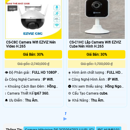
CS-C8C Camera Wifi EZVIZ Nén
CS-C1HC Lắp Camera Wifi EZVIZ
Video H.265
Cube Nén Hinh H.265
Giá Bán: 30%
Giá Bán: 30%
Giá gốc: 2,740,000 ₫
Giá gốc: 1,700,000 ₫
👁 Độ Phân giải :
FULL HD 1080P .
☀️ Hình ảnh chất lượng :
FULL HD
1080P .
👍 Công Nghệ Camera :
IP Wifi.
✳️ Công Nghệ Hình Ảnh :
IP Wifi.
⭐ Khoảng Cách Ban Đêm :
Hồng
🌚 Khi xem thiếu sáng :
Hồng Ngoại
Ngoại 30m Hồng Ngoại SMD.
10m Hồng Ngoại EXIR.
↕️ Camera Thiết Kế
Ip67 360.
💢 Cấu Tạo Camera
cube.
️🔔 Ưu Điểm :
Thu Âm.
️💫 Khả Năng :
Thu Âm.
1
⫸
Thông Tin:
Camera Hikvision DS-2CD2047G2-LU/SL (C)
IPC-HUM8101