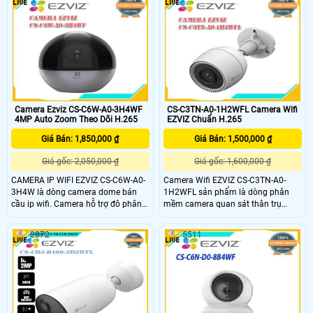
tính năng dễ sử dụng cho an ninh
không bị chói sáng. Thiết bị này còn
trong nhà, thân thiện với người
phù hợp sử dụng ngoài trời nhờ tích
dùng, và thú vị
hợp công nghệ IP Wifi
Camera Ezviz CS-C6W-A0-3H4WF
CS-C3TN-A0-1H2WFL Camera Wifi
4MP Auto Zoom Theo Dõi H.265
EZVIZ Chuẩn H.265
Giá Bán: 1,850,000 ₫
Giá Bán: 1,500,000 ₫
Giá gốc: 2,050,000 ₫
Giá gốc: 1,600,000 ₫
CAMERA IP WIFI EZVIZ CS-C6W-A0-
Camera Wifi EZVIZ CS-C3TN-A0-
3H4W là dòng camera dome bán
1H2WFL sản phẩm là dòng phân
cầu ip wifi. Camera hỗ trợ đô phân
mềm camera quan sát thân trụ
giải 4.0 megapixel (2560 × 1440)
ngoài trời. ban đêm có màu, phù
1/2. 7 Progressive Scan CMOS
hợp cho các công trình,camera có
2872
5511
độ phân giải 2.0 Megapixel,Ống kính
2. 8mm@F2