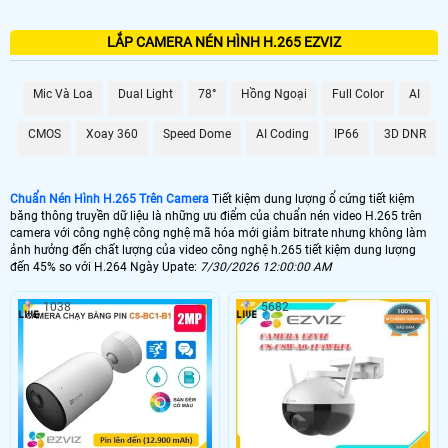
LẮP CAMERA NÉN HÌNH H.265 EZVIZ
Mic Và Loa
Dual Light
78°
Hồng Ngoại
Full Color
AI
CMOS
Xoay 360
Speed Dome
AI Coding
IP66
3D DNR
Chuẩn Nén Hình H.265 Trên Camera
Tiết kiệm dung lượng ổ cứng tiết kiệm
băng thông truyền dữ liệu là những ưu điểm của chuẩn nén video H.265 trên
camera với công nghệ công nghệ mã hóa mới giảm bitrate nhưng không làm
ảnh hưởng đến chất lượng của video công nghệ h.265 tiết kiệm dung lượng
đến 45% so với H.264 Ngày Upate:
7/30/2026 12:00:00 AM
1038
5682