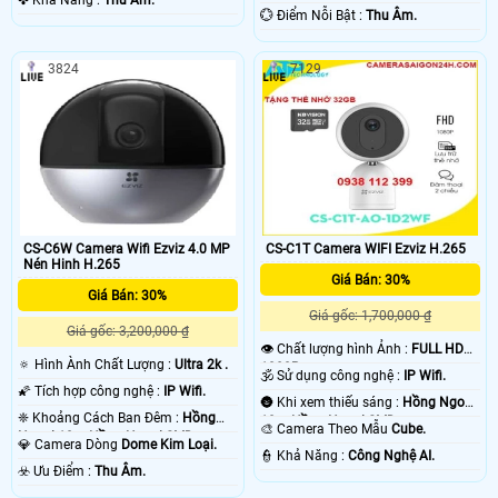
️✤ Khả Năng :
Thu Âm.
️💮 Điểm Nỗi Bật :
Thu Âm.
3824
7129
CS-C6W Camera Wifi Ezviz 4.0 MP
CS-C1T Camera WIFI Ezviz H.265
Nén Hinh H.265
Giá Bán: 30%
Giá Bán: 30%
Giá gốc: 1,700,000 ₫
Giá gốc: 3,200,000 ₫
👁 Chất lượng hình Ảnh :
FULL HD
🔅 Hình Ành Chất Lượng :
Ultra 2k .
1080P .
🕉️ Sử dụng công nghệ :
IP Wifi.
🌠 Tích hợp công nghệ :
IP Wifi.
🌚 Khi xem thiếu sáng :
Hồng Ngoại
❈ Khoảng Cách Ban Đêm :
Hồng
10m Hồng Ngoại SMD.
🎨 Camera Theo Mẫu
Cube.
Ngoại 10m Hồng Ngoại SMD.
💎 Camera Dòng
Dome Kim Loại.
️👮 Khả Năng :
Công Nghệ AI.
️☣️ Ưu Điểm :
Thu Âm.