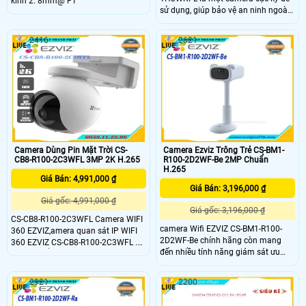
kính 2. 8mm@ F1
sử dụng, giúp bảo vệ an ninh ngoài
trời bằng hiệu suất mạnh mẽ.
Camera chạy ổn định về cơ bản
2416
2621
camera này có thể được lắp đặt ở
bất kỳ đâu gần nhà bạn•Cảm biến
1/2.
Camera Dùng Pin Mặt Trời CS-
Camera Ezviz Trông Trẻ CS-BM1-
CB8-R100-2C3WFL 3MP 2K H.265
R100-2D2WF-Be 2MP Chuẩn
H.265
Giá Bán: 4,991,000 ₫
Giá Bán: 3,196,000 ₫
Giá gốc: 4,991,000 ₫
Giá gốc: 3,196,000 ₫
CS-CB8-R100-2C3WFL Camera WIFI
camera Wifi EZVIZ CS-BM1-R100-
360 EZVIZ,amera quan sát IP WIFI
2D2WF-Be chính hãng còn mang
360 EZVIZ CS-CB8-R100-2C3WFL .
đến nhiều tính năng giám sát ưu
đây có thể nói là dòng camera tiên
việt như đàm thoại 2 chiều, phát
tiến, Với chỉ 1 con camera quan sat
hiện tiếng khóc, phát hiện chuyển
bạn có thể quan sát toàn cảnh 1
2921
2200
động, ghi hình sắc nét,…. giúp phụ
không gian phòng,cửa hàng,Camera
huynh có thể dễ dàng dõi theo con
WiFi 2K - H.