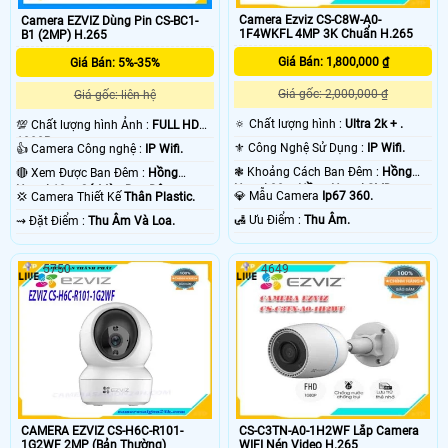
Camera Ezviz CS-C8W-A0-
Camera EZVIZ Dùng Pin CS-BC1-
1F4WKFL 4MP 3K Chuẩn H.265
B1 (2MP) H.265
Giá Bán: 1,800,000 ₫
Giá Bán: 5%-35%
Giá gốc: 2,000,000 ₫
Giá gốc: liên hệ
🔅 Chất lượng hình :
Ultra 2k + .
💯 Chất lượng hình Ảnh :
FULL HD
1080P .
⚜️ Công Nghệ Sử Dụng :
IP Wifi.
👍 Camera Công nghệ :
IP Wifi.
❃ Khoảng Cách Ban Đêm :
Hồng
🔴 Xem Được Ban Đêm :
Hồng
Ngoại 30m Hồng Ngoại SMD.
Ngoại 10m Có Màu Ban Ðêm.
💎 Mẫu Camera
Ip67 360.
💢 Camera Thiết Kế
Thân Plastic.
️🛃 Ưu Điểm :
Thu Âm.
️⇝ Đặt Điểm :
Thu Âm Và Loa.
5750
4649
CAMERA EZVIZ CS-H6C-R101-
CS-C3TN-A0-1H2WF Lắp Camera
1G2WF 2MP (Bản Thường)
WIFI Nén Video H.265