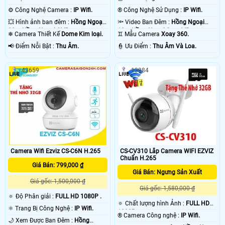
⚙ Công Nghệ Camera :
IP Wifi.
®️ Công Nghệ Sử Dụng :
IP Wifi.
💥 Hình ảnh ban đêm :
Hồng Ngoại
🔦 Video Ban Đêm :
Hồng Ngoại
20m Hồng Ngoại SMD.
10m Hồng Ngoại Smart IR.
❄ Camera Thiết Kế
Dome Kim loại.
♊ Mẫu Camera
Xoay 360.
️📢 Điểm Nỗi Bật :
Thu Âm.
️👮 Ưu Điểm :
Thu Âm Và Loa.
43659
13984
Camera Wifi Ezviz CS-C6N H.265
CS-CV310 Lắp Camera WIFI EZVIZ
Chuẩn H.265
Giá Bán: 799,000 ₫
Giá Bán: Ngưng Sản Xuất
Giá gốc: 1,500,000 ₫
Giá gốc: 1,580,000 ₫
🔅 Độ Phân giải :
FULL HD 1080P .
🔅 Chất lượng hình Ảnh :
FULL HD
⚛️ Trang Bị Công Nghệ :
IP Wifi.
1080P .
®️ Camera Công nghệ :
IP Wifi.
🌙 Xem Được Ban Đêm :
Hồng