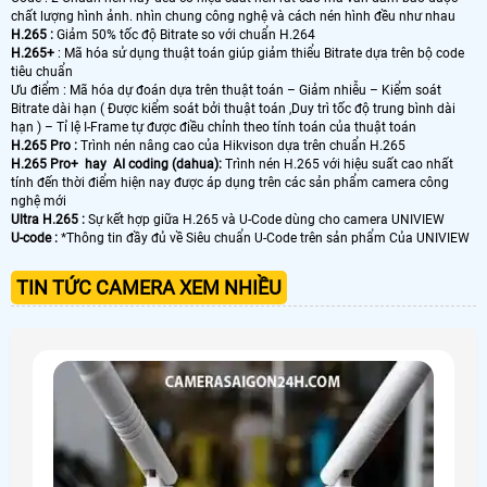
chất lượng hình ảnh. nhìn chung công nghệ và cách nén hình đều như nhau
H.265 :
Giảm 50% tốc độ Bitrate so với chuẩn H.264
H.265+
: Mã hóa sử dụng thuật toán giúp giảm thiểu Bitrate dựa trên bộ code
tiêu chuẩn
Ưu điểm : Mã hóa dự đoán dựa trên thuật toán – Giảm nhiễu – Kiểm soát
Bitrate dài hạn ( Được kiểm soát bởi thuật toán ,Duy trì tốc độ trung bình dài
hạn ) – Tỉ lệ I-Frame tự được điều chỉnh theo tính toán của thuật toán
H.265 Pro :
Trình nén nâng cao của Hikvison dựa trên chuẩn H.265
H.265 Pro+ hay AI coding (dahua):
Trình nén H.265 với hiệu suất cao nhất
tính đến thời điểm hiện nay được áp dụng trên các sản phẩm camera công
nghệ mới
Ultra H.265 :
Sự kết hợp giữa H.265 và U-Code dùng cho camera UNIVIEW
U-code :
*Thông tin đầy đủ về Siêu chuẩn U-Code trên sản phẩm Của UNIVIEW
TIN TỨC CAMERA XEM NHIỀU