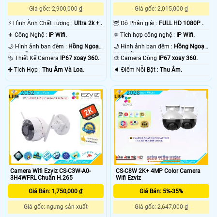
Giá gốc: 2,900,000 ₫
Giá gốc: 2,015,000 ₫
️⚡ Hình Ành Chất Lượng :
Ultra 2k + .
🦉 Độ Phân giải :
FULL HD 1080P .
⚜️ Công Nghệ :
IP Wifi.
⚛️ Tích hợp công nghệ :
IP Wifi.
🌙 Hình ảnh ban đêm :
Hồng Ngoại
🌙 Hình ảnh ban đêm :
Hồng Ngoại
30m Hồng Ngoại SMD.
30m Hồng Ngoại Smart IR.
🔩 Thiết Kế Camera
IP67 xoay 360.
🎨 Camera Dòng
IP67 xoay 360.
️✤ Tích Hợp :
Thu Âm Và Loa.
️🔈 Điểm Nỗi Bật :
Thu Âm.
2052
2028
Camera Wifi Ezviz CS-C3W-A0-
CS-C8W 2K+ 4MP Color Camera
3H4WFRL Chuẩn H.265
Wifi Ezviz
Giá Bán: 1,750,000 ₫
Giá Bán: 5%-35%
Giá gốc: ngưng sản xuất
Giá gốc: 2,647,000 ₫