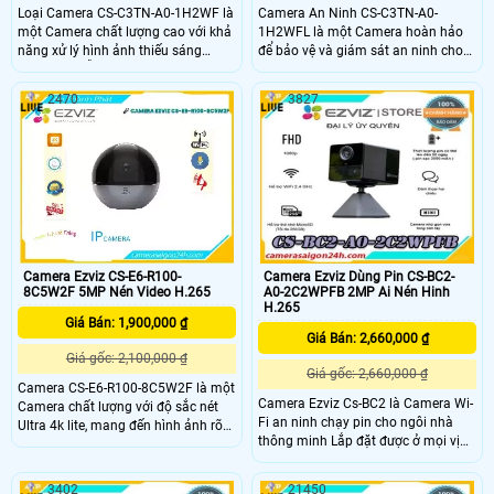
Loại Camera CS-C3TN-A0-1H2WF là
Camera An Ninh CS-C3TN-A0-
một Camera chất lượng cao với khả
1H2WFL là một Camera hoàn hảo
năng xử lý hình ảnh thiếu sáng
để bảo vệ và giám sát an ninh cho
đồng thời hỗ trợ chất lượng hình
gia đình và doanh nghiệp của bạn.
FULL HD 1080P. Với tính năng Hồng
Với hình ảnh sắc nét đến 1080P Full
2470
3827
Ngoại Smart IR, camera này có thể
HD, bạn sẽ không bỏ lỡ bất kỳ chi
thấy rõ hơn khi bị ánh ngược chiều
tiết nào. Chức năng thông minh của
ánh sáng
nó cho phép bạn theo dõi và ghi lại
các sự kiện quan trọng
Camera Ezviz CS-E6-R100-
Camera Ezviz Dùng Pin CS-BC2-
8C5W2F 5MP Nén Video H.265
A0-2C2WPFB 2MP Ai Nén Hinh
H.265
Giá Bán: 1,900,000 ₫
Giá Bán: 2,660,000 ₫
Giá gốc: 2,100,000 ₫
Giá gốc: 2,660,000 ₫
Camera CS-E6-R100-8C5W2F là một
Camera Ezviz Cs-BC2 là Camera Wi-
Camera chất lượng với độ sắc nét
Fi an ninh chạy pin cho ngôi nhà
Ultra 4k lite, mang đến hình ảnh rõ
thông minh Lắp đặt được ở mọi vị
ràng và chi tiết. Đặc biệt, nó được
trí, phù hợp mọi thiết kế. Trải
trang bị Hồng Ngoại Smart IR, cho
nghiệm chiếc camera có hàng loạt
phép xem ban đêm thông minh mà
3402
21450