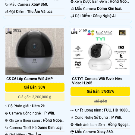
❂ Xem Được Ban Đêm :
Hồng Ngoại
Ngoại 10m Hồng Ngoại Smart IR.
💦 Mẫu Camera
Xoay 360.
30m Hồng Ngoại SMD.
🎨 Mẫu Camera
Dome Kim loại.
️🛃 Đặt Điểm :
Thu Âm Và Loa.
️🛃 Đặt Điểm :
Công Nghệ AI.
3832
5169
CS-C6 Lắp Camera Wifi 4MP
CS-TY1 Camera Wifi Ezviz Nén
Video H.265
Giá Bán: 30%
Giá Bán: 5%-35%
Giá gốc: 3,200,000 ₫
Giá gốc:
️⚡ Độ Phân giải :
Ultra 2k .
️👀 Chất lượng hình :
FULL HD 1080P
⚙ Camera Công nghệ :
IP Wifi.
.
⚜️ Công Nghệ Sử Dụng :
IP Wifi.
❈ Khi xem thiếu sáng :
Hồng Ngoại
❂ Hình ảnh ban đêm :
Hồng Ngoại
10m Hồng Ngoại SMD.
💦 Camera Thiết Kế
Dome Kim Loại.
10m Hồng Ngoại SMD.
🐉️ Mẫu Camera
Xoay 360.