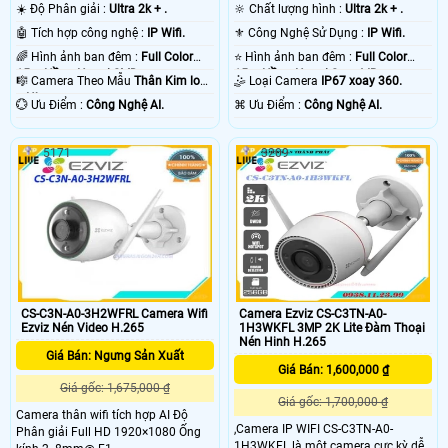
☀️ Độ Phân giải :
Ultra 2k + .
🔆 Chất lượng hình :
Ultra 2k + .
🤖️ Tích hợp công nghệ :
IP Wifi.
⚜️ Công Nghệ Sử Dụng :
IP Wifi.
🌈 Hình ảnh ban đêm :
Full Color
⭐ Hình ảnh ban đêm :
Full Color
15m Hồng Ngoại SMD.
15m Hồng Ngoại Smart IR.
🎼️ Camera Theo Mẫu
Thân Kim loại
🤹 Loại Camera
IP67 xoay 360.
+ Nhựa.
️💮 Ưu Điểm :
Công Nghệ AI.
️⌘ Ưu Điểm :
Công Nghệ AI.
5171
3209
CS-C3N-A0-3H2WFRL Camera Wifi
Camera Ezviz CS-C3TN-A0-
Ezviz Nén Video H.265
1H3WKFL 3MP 2K Lite Đàm Thoại
Nén Hinh H.265
Giá Bán: Ngưng Sản Xuất
Giá Bán: 1,600,000 ₫
Giá gốc: 1,675,000 ₫
Giá gốc: 1,700,000 ₫
Camera thân wifi tích hợp AI Độ
,Camera IP WIFI CS-C3TN-A0-
Phân giải Full HD 1920×1080 Ống
1H3WKFL là một camera cực kỳ dễ