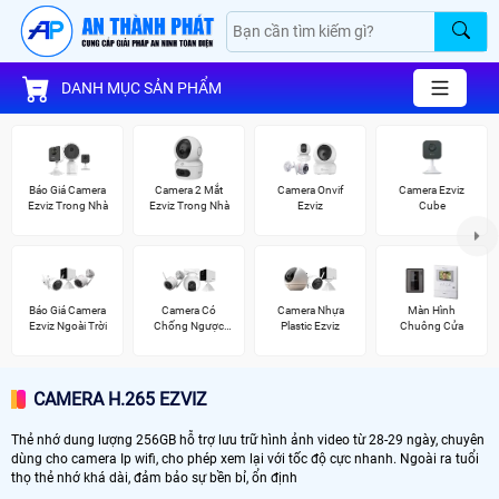
DANH MỤC SẢN PHẨM
Báo Giá Camera
Camera 2 Mắt
Camera Onvif
Camera Ezviz
Ezviz Trong Nhà
Ezviz Trong Nhà
Ezviz
Cube
Báo Giá Camera
Camera Có
Camera Nhựa
Màn Hình
Ezviz Ngoài Trời
Chống Ngược
Plastic Ezviz
Chuông Cửa
Sáng Ezviz
CAMERA H.265 EZVIZ
Thẻ nhớ dung lượng 256GB hỗ trợ lưu trữ hình ảnh video từ 28-29 ngày, chuyên
dùng cho camera Ip wifi, cho phép xem lại với tốc độ cực nhanh. Ngoài ra tuổi
thọ thẻ nhớ khá dài, đảm bảo sự bền bỉ, ổn định