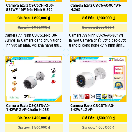
Camera Ezviz CS-C6CN-R100-
Camera Ezviz CS-C6-A0-8C4WF
8B4WF 4MP Nén Hinh H.265
H.265
Giá Bán: 1,800,000 ₫
Giá Bán: 1,900,000 ₫
Giá gốc: 1,900,000 ₫
Giá gốc: 2,000,000 ₫
Camera An Ninh CS-C6CN-R100-
Camera An Ninh CS-C6-A0-8C4WF
8B4WF là Camera đáng chú ý trong
là một Camera chất lượng cao được
lĩnh vực an ninh. Với khả năng thu
trang bị công nghệ xử lý hình ảnh
âm và trang bị loa, camera này cho
Progressive Scan CMOS, đảm bảo
chất lượng âm thanh và hình ảnh
hình ảnh sắc nét và rõ ràng. Đặc
1715
1877
xuất sắc. Hơn nữa, điểm mạnh của
biệt, chất lượng hình ảnh ban đêm
nó là sử dụng công nghệ Hồng
cũng được nâng cao nhờ công nghệ
Ngoại Smart IR, giúp quan sát trong
hồng ngoại 10m. Công nghệ nén H
nhà trong điều kiện ánh sáng yếu
Camera Ezviz CS-C3TN-A0-
Camera Ezviz CS-C3TN-A0-
1H2WF 2MP Chuẩn H.265
1H2WFL 2MP
Giá Bán: 1,400,000 ₫
Giá Bán: 1,500,000 ₫
Giá gốc: 1,500,000 ₫
Giá gốc: 1,600,000 ₫